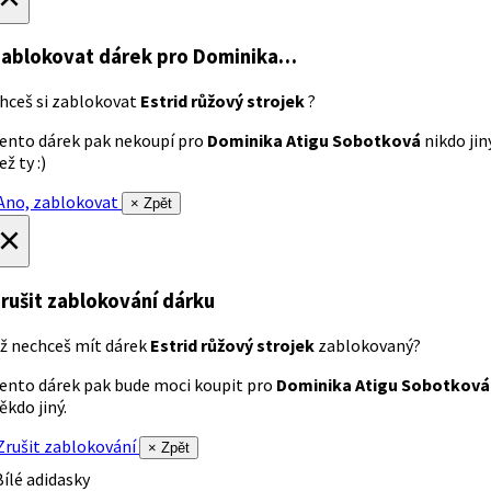
ablokovat dárek
pro Dominika…
hceš si zablokovat
Estrid růžový strojek
?
ento dárek pak nekoupí pro
Dominika Atigu Sobotková
nikdo jin
ež ty :)
no, zablokovat
× Zpět
×
rušit zablokování dárku
ž nechceš mít dárek
Estrid růžový strojek
zablokovaný?
ento dárek pak bude moci koupit pro
Dominika Atigu Sobotková
ěkdo jiný.
rušit zablokování
× Zpět