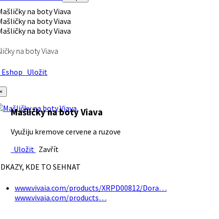
ličky na boty Viava
Eshop
Uložit
×
Mašličky na boty Viava
Využiju kremove cervene a ruzove
Uložit
Zavřít
DKAZY, KDE TO SEHNAT
www.vivaia.com/products/XRPD00812/Dora…
www.vivaia.com/products…