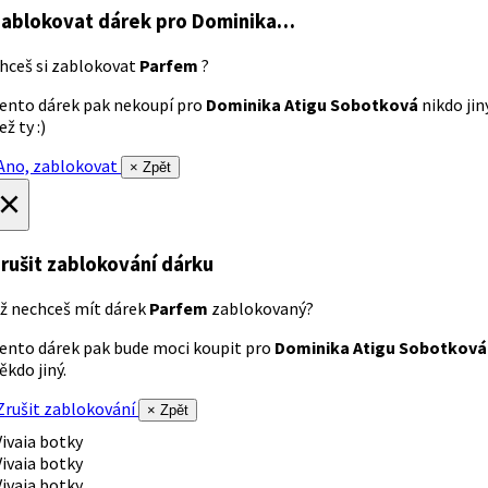
ablokovat dárek
pro Dominika…
hceš si zablokovat
Parfem
?
ento dárek pak nekoupí pro
Dominika Atigu Sobotková
nikdo jin
ež ty :)
no, zablokovat
× Zpět
×
rušit zablokování dárku
ž nechceš mít dárek
Parfem
zablokovaný?
ento dárek pak bude moci koupit pro
Dominika Atigu Sobotková
ěkdo jiný.
rušit zablokování
× Zpět