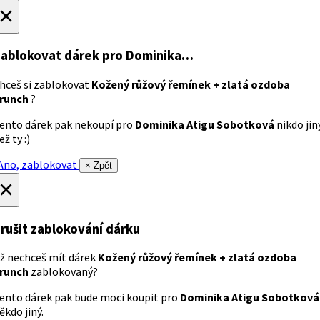
×
ablokovat dárek
pro Dominika…
hceš si zablokovat
Kožený růžový řemínek + zlatá ozdoba
runch
?
ento dárek pak nekoupí pro
Dominika Atigu Sobotková
nikdo jin
ež ty :)
no, zablokovat
× Zpět
×
rušit zablokování dárku
ž nechceš mít dárek
Kožený růžový řemínek + zlatá ozdoba
runch
zablokovaný?
ento dárek pak bude moci koupit pro
Dominika Atigu Sobotková
ěkdo jiný.