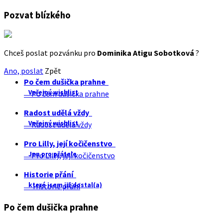
Pozvat blízkého
Chceš poslat pozvánku pro
Dominika Atigu Sobotková
?
Ano, poslat
Zpět
Po čem dušička prahne
Veřejný wishlist
Po čem dušička prahne
Radost udělá vždy
Veřejný wishlist
Radost udělá vždy
Pro Lilly, její kočičenstvo
Jen pro přátele
Pro Lilly, její kočičenstvo
Historie přání
které jsem již dostal(a)
Historie přání
Po čem dušička prahne