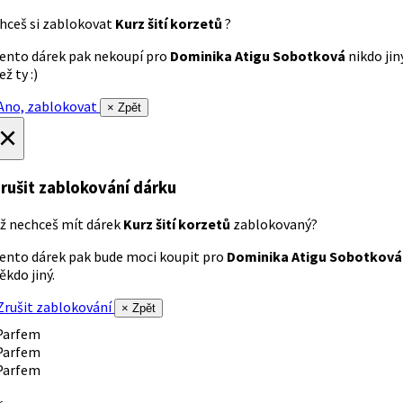
hceš si zablokovat
Kurz šití korzetů
?
ento dárek pak nekoupí pro
Dominika Atigu Sobotková
nikdo jin
ež ty :)
no, zablokovat
× Zpět
×
rušit zablokování dárku
ž nechceš mít dárek
Kurz šití korzetů
zablokovaný?
ento dárek pak bude moci koupit pro
Dominika Atigu Sobotková
ěkdo jiný.
rušit zablokování
× Zpět