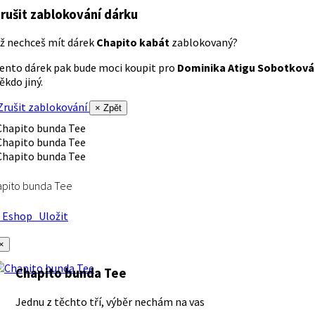
rušit zablokování dárku
ž nechceš mít dárek
Chapito kabát
zablokovaný?
ento dárek pak bude moci koupit pro
Dominika Atigu Sobotková
ěkdo jiný.
rušit zablokování
× Zpět
apito bunda Tee
Eshop
Uložit
×
Chapito bunda Tee
Jednu z těchto tří, výběr nechám na vas