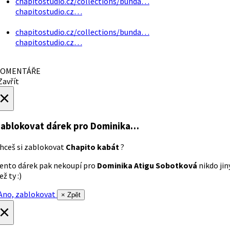
chapitostudio.cz/collections/bunda…
chapitostudio.cz…
chapitostudio.cz/collections/bunda…
chapitostudio.cz…
OMENTÁŘE
avřít
×
ablokovat dárek
pro Dominika…
hceš si zablokovat
Chapito kabát
?
ento dárek pak nekoupí pro
Dominika Atigu Sobotková
nikdo jin
ež ty :)
no, zablokovat
× Zpět
×