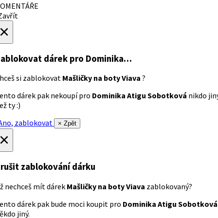
OMENTÁŘE
avřít
×
ablokovat dárek
pro Dominika…
hceš si zablokovat
Mašličky na boty Viava
?
ento dárek pak nekoupí pro
Dominika Atigu Sobotková
nikdo jin
ež ty :)
no, zablokovat
× Zpět
×
rušit zablokování dárku
ž nechceš mít dárek
Mašličky na boty Viava
zablokovaný?
ento dárek pak bude moci koupit pro
Dominika Atigu Sobotková
ěkdo jiný.