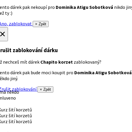
ento dárek pak nekoupí pro
Dominika Atigu Sobotková
nikdo jin
ež ty :)
no, zablokovat
× Zpět
×
rušit zablokování dárku
ž nechceš mít dárek
Chapito korzet
zablokovaný?
ento dárek pak bude moci koupit pro
Dominika Atigu Sobotková
ěkdo jiný.
rušit zablokování
× Zpět
 má někdo
mluveno