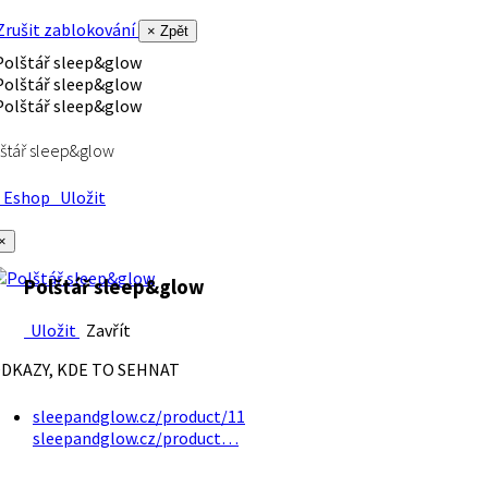
rušit zablokování
× Zpět
štář sleep&glow
Eshop
Uložit
×
Polštář sleep&glow
Uložit
Zavřít
DKAZY, KDE TO SEHNAT
sleepandglow.cz/product/11
sleepandglow.cz/product…