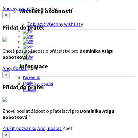
Ano, vyjmout
Ne, ponechat
Wishlisty osobností
×
Zobrazit všechny wishlisty
Přidat do přátel
Chceš poslat žádost o přátelství pro
Dominika Atigu
Sobotková
?
Informace
Ano, poslat
Zpět
×
Facebook
O nás
Podmínky použití
Přidat do přátel
Kontakt
Znovu poslat žádost o přátelství pro
Dominika Atigu
Sobotková
?
Zrušit pozvánku
Ano, poslat
Zpět
×