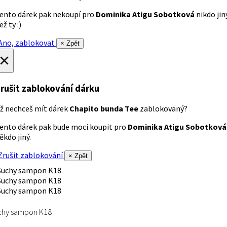
ento dárek pak nekoupí pro
Dominika Atigu Sobotková
nikdo jin
ež ty :)
no, zablokovat
× Zpět
×
rušit zablokování dárku
ž nechceš mít dárek
Chapito bunda Tee
zablokovaný?
ento dárek pak bude moci koupit pro
Dominika Atigu Sobotková
ěkdo jiný.
rušit zablokování
× Zpět
chy sampon K18