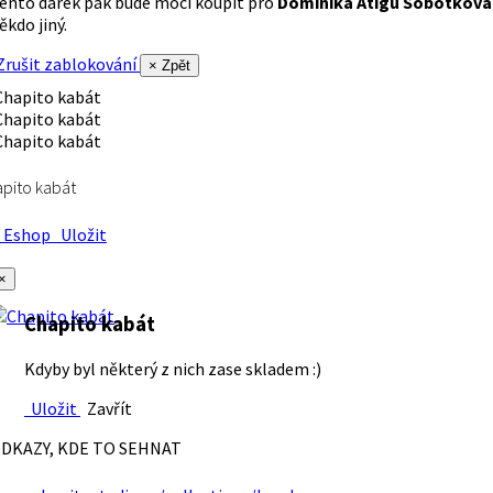
ento dárek pak bude moci koupit pro
Dominika Atigu Sobotková
ěkdo jiný.
rušit zablokování
× Zpět
pito kabát
Eshop
Uložit
×
Chapito kabát
Kdyby byl některý z nich zase skladem :)
Uložit
Zavřít
DKAZY, KDE TO SEHNAT