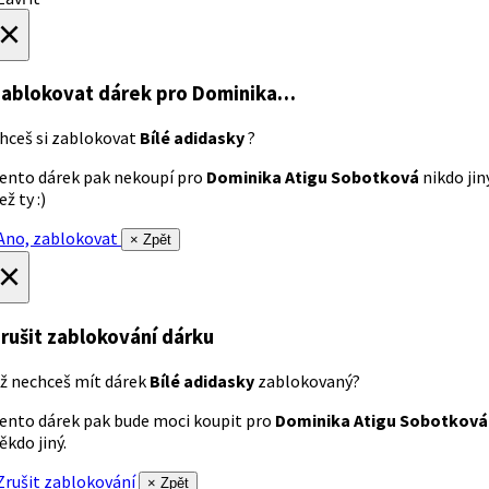
×
ablokovat dárek
pro Dominika…
hceš si zablokovat
Bílé adidasky
?
ento dárek pak nekoupí pro
Dominika Atigu Sobotková
nikdo jin
ež ty :)
no, zablokovat
× Zpět
×
rušit zablokování dárku
ž nechceš mít dárek
Bílé adidasky
zablokovaný?
ento dárek pak bude moci koupit pro
Dominika Atigu Sobotková
ěkdo jiný.
rušit zablokování
× Zpět