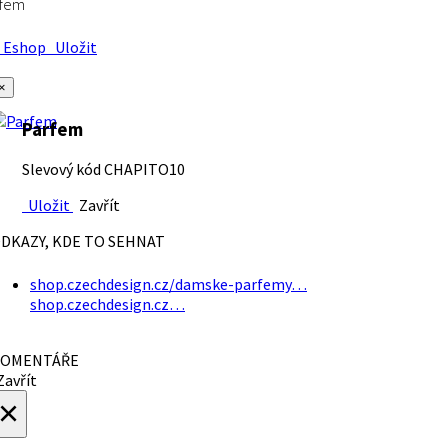
rfem
Eshop
Uložit
×
Parfem
Slevový kód CHAPITO10
Uložit
Zavřít
DKAZY, KDE TO SEHNAT
shop.czechdesign.cz/damske-parfemy…
shop.czechdesign.cz…
OMENTÁŘE
avřít
×