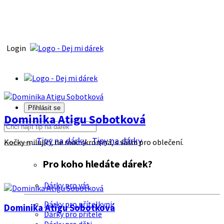
Login
Přihlásit se
Dominika Atigu Sobotková
Tipy na dárky
Tipy na dárky
Kočky milující, ne moc skromná, s vášni pro oblečení.
Pro koho hledáte dárek?
Dárky pro vás
Dárky pro přítelkyni
Dominika Atigu Sobotková
Dárky pro přítele