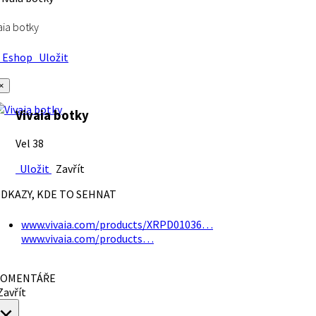
aia botky
Eshop
Uložit
×
Vivaia botky
Vel 38
Uložit
Zavřít
DKAZY, KDE TO SEHNAT
www.vivaia.com/products/XRPD01036…
www.vivaia.com/products…
OMENTÁŘE
avřít
×