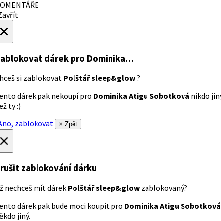
OMENTÁŘE
avřít
×
ablokovat dárek
pro Dominika…
hceš si zablokovat
Polštář sleep&glow
?
ento dárek pak nekoupí pro
Dominika Atigu Sobotková
nikdo jin
ež ty :)
no, zablokovat
× Zpět
×
rušit zablokování dárku
ž nechceš mít dárek
Polštář sleep&glow
zablokovaný?
ento dárek pak bude moci koupit pro
Dominika Atigu Sobotková
ěkdo jiný.