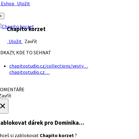
Eshop
Uložit
×
Chapito korzet
Uložit
Zavřít
DKAZY, KDE TO SEHNAT
chapitostudio.cz/collections/vesty…
chapitostudio.cz…
OMENTÁŘE
avřít
×
ablokovat dárek
pro Dominika…
hceš si zablokovat
Chapito korzet
?