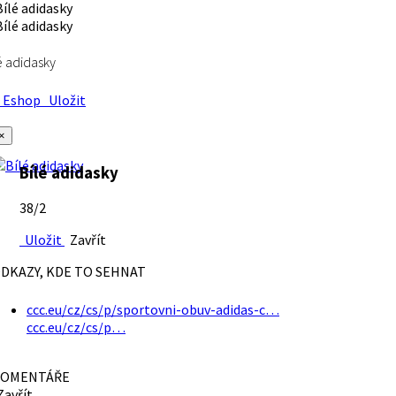
é adidasky
Eshop
Uložit
×
Bílé adidasky
38/2
Uložit
Zavřít
DKAZY, KDE TO SEHNAT
ccc.eu/cz/cs/p/sportovni-obuv-adidas-c…
ccc.eu/cz/cs/p…
OMENTÁŘE
avřít