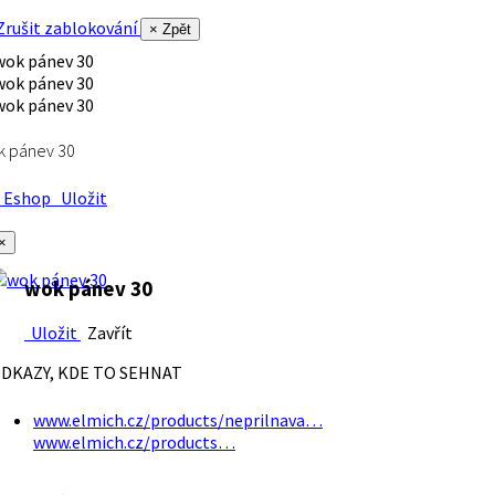
rušit zablokování
× Zpět
k pánev 30
Eshop
Uložit
×
wok pánev 30
Uložit
Zavřít
DKAZY, KDE TO SEHNAT
www.elmich.cz/products/neprilnava…
www.elmich.cz/products…