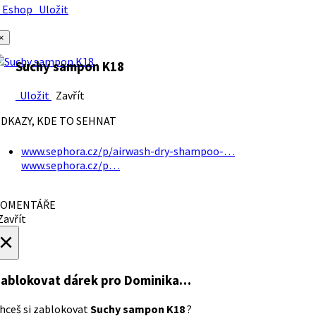
Eshop
Uložit
×
Suchy sampon K18
Uložit
Zavřít
DKAZY, KDE TO SEHNAT
www.sephora.cz/p/airwash-dry-shampoo-…
www.sephora.cz/p…
OMENTÁŘE
avřít
×
ablokovat dárek
pro Dominika…
hceš si zablokovat
Suchy sampon K18
?