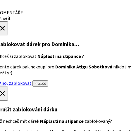
OMENTÁŘE
avřít
×
ablokovat dárek
pro Dominika…
hceš si zablokovat
Náplasti na stipance
?
ento dárek pak nekoupí pro
Dominika Atigu Sobotková
nikdo jin
ež ty :)
no, zablokovat
× Zpět
×
rušit zablokování dárku
ž nechceš mít dárek
Náplasti na stipance
zablokovaný?