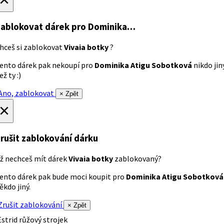
ablokovat dárek
pro Dominika…
hceš si zablokovat
Vivaia botky
?
ento dárek pak nekoupí pro
Dominika Atigu Sobotková
nikdo jin
ež ty :)
no, zablokovat
× Zpět
×
rušit zablokování dárku
ž nechceš mít dárek
Vivaia botky
zablokovaný?
ento dárek pak bude moci koupit pro
Dominika Atigu Sobotková
ěkdo jiný.
rušit zablokování
× Zpět