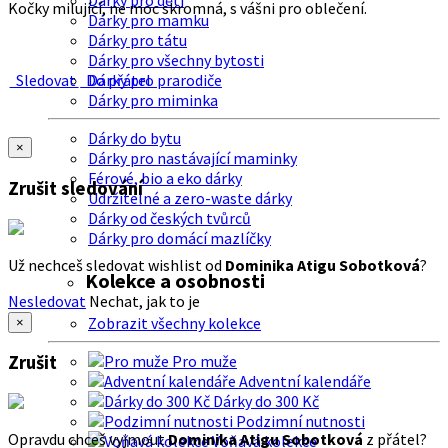
Dárky pro děti
Kočky milující, ne moc skromná, s vášni pro oblečení.
Dárky pro mamku
Dárky pro tátu
Dárky pro všechny bytosti
Sledovat
Do přátel
Dárky pro prarodiče
Dárky pro miminka
Dárky do bytu
×
Dárky pro nastávající maminky
Férové, bio a eko dárky
Zrušit sledování
Udržitelné a zero-waste dárky
Dárky od českých tvůrců
Dárky pro domácí mazlíčky
Už nechceš sledovat wishlist od
Dominika Atigu Sobotková
?
Kolekce a osobnosti
Nesledovat
Nechat, jak to je
Zobrazit všechny kolekce
×
Zrušit
Pro muže
Adventní kalendáře
Dárky do 300 Kč
Podzimní nutnosti
Opravdu chceš vyjmout
Dominika Atigu Sobotková
z přátel?
Voňavá kolekce