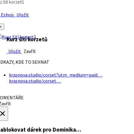
z šití korzetů
Eshop
Uložit
×
Kurz šití korzetů
Uložit
Zavřít
DKAZY, KDE TO SEHNAT
krasnova.studio/corset?utm_medium=paid…
krasnova.studio/corset…
OMENTÁŘE
avřít
×
ablokovat dárek
pro Dominika…