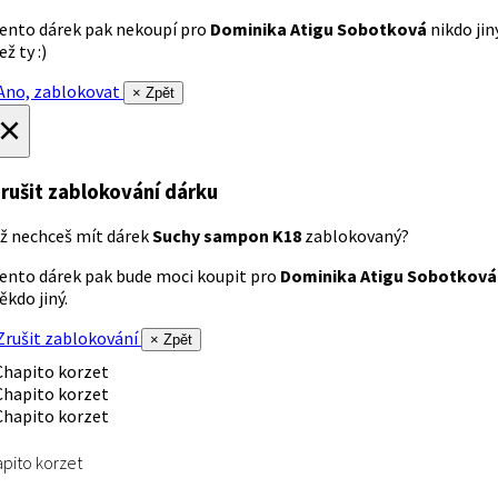
ento dárek pak nekoupí pro
Dominika Atigu Sobotková
nikdo jin
ež ty :)
no, zablokovat
× Zpět
×
rušit zablokování dárku
ž nechceš mít dárek
Suchy sampon K18
zablokovaný?
ento dárek pak bude moci koupit pro
Dominika Atigu Sobotková
ěkdo jiný.
rušit zablokování
× Zpět
pito korzet