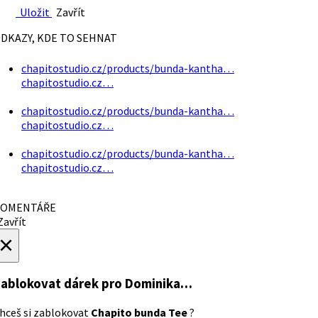
Uložit
Zavřít
DKAZY, KDE TO SEHNAT
chapitostudio.cz/products/bunda-kantha…
chapitostudio.cz…
chapitostudio.cz/products/bunda-kantha…
chapitostudio.cz…
chapitostudio.cz/products/bunda-kantha…
chapitostudio.cz…
OMENTÁŘE
avřít
×
ablokovat dárek
pro Dominika…
hceš si zablokovat
Chapito bunda Tee
?