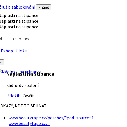
rušit zablokování
× Zpět
lasti na stipance
Eshop
Uložit
×
Náplasti na stipance
klidně dvě balení
Uložit
Zavřít
DKAZY, KDE TO SEHNAT
www.beautytape.cz/patches/?gad_source=1…
www.beautytape.cz…