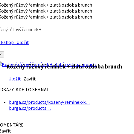
ený růžový řemínek +…
Eshop
Uložit
×
Kožený růžový řemínek + zlatá ozdoba brunch
Uložit
Zavřít
DKAZY, KDE TO SEHNAT
burga.cz/products/kozeny-reminek-k…
burga.cz/products…
OMENTÁŘE
avřít