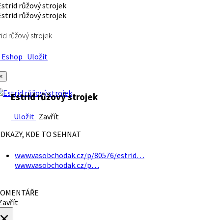
rid růžový strojek
Eshop
Uložit
×
Estrid růžový strojek
Uložit
Zavřít
DKAZY, KDE TO SEHNAT
www.vasobchodak.cz/p/80576/estrid…
www.vasobchodak.cz/p…
OMENTÁŘE
avřít
×