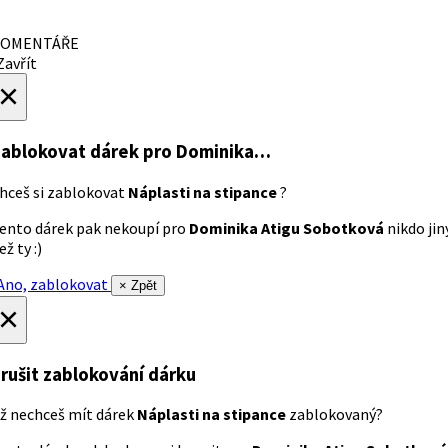
OMENTÁŘE
avřít
×
ablokovat dárek
pro Dominika…
hceš si zablokovat
Náplasti na stipance
?
ento dárek pak nekoupí pro
Dominika Atigu Sobotková
nikdo jin
ež ty :)
no, zablokovat
× Zpět
×
rušit zablokování dárku
ž nechceš mít dárek
Náplasti na stipance
zablokovaný?