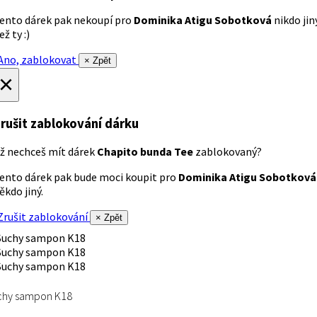
ento dárek pak nekoupí pro
Dominika Atigu Sobotková
nikdo jin
ež ty :)
no, zablokovat
× Zpět
×
rušit zablokování dárku
ž nechceš mít dárek
Chapito bunda Tee
zablokovaný?
ento dárek pak bude moci koupit pro
Dominika Atigu Sobotková
ěkdo jiný.
rušit zablokování
× Zpět
chy sampon K18