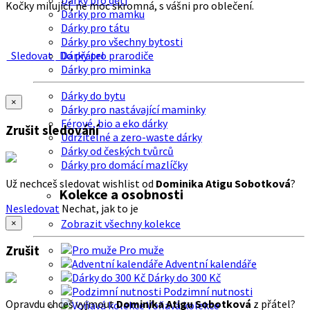
Dárky pro děti
Kočky milující, ne moc skromná, s vášni pro oblečení.
Dárky pro mamku
Dárky pro tátu
Dárky pro všechny bytosti
Sledovat
Do přátel
Dárky pro prarodiče
Dárky pro miminka
Dárky do bytu
×
Dárky pro nastávající maminky
Férové, bio a eko dárky
Zrušit sledování
Udržitelné a zero-waste dárky
Dárky od českých tvůrců
Dárky pro domácí mazlíčky
Už nechceš sledovat wishlist od
Dominika Atigu Sobotková
?
Kolekce a osobnosti
Nesledovat
Nechat, jak to je
Zobrazit všechny kolekce
×
Zrušit
Pro muže
Adventní kalendáře
Dárky do 300 Kč
Podzimní nutnosti
Opravdu chceš vyjmout
Dominika Atigu Sobotková
z přátel?
Voňavá kolekce