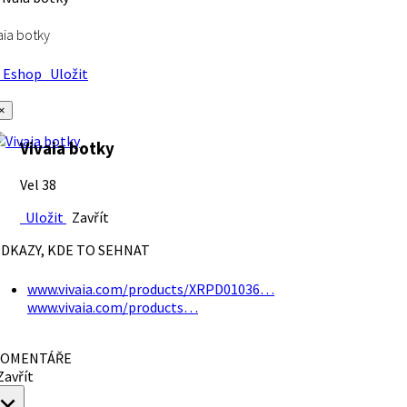
aia botky
Eshop
Uložit
×
Vivaia botky
Vel 38
Uložit
Zavřít
DKAZY, KDE TO SEHNAT
www.vivaia.com/products/XRPD01036…
www.vivaia.com/products…
OMENTÁŘE
avřít
×