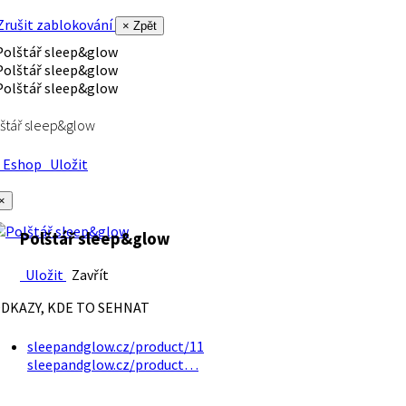
rušit zablokování
× Zpět
štář sleep&glow
Eshop
Uložit
×
Polštář sleep&glow
Uložit
Zavřít
DKAZY, KDE TO SEHNAT
sleepandglow.cz/product/11
sleepandglow.cz/product…