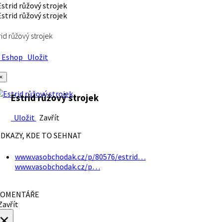
rid růžový strojek
Eshop
Uložit
×
Estrid růžový strojek
Uložit
Zavřít
DKAZY, KDE TO SEHNAT
www.vasobchodak.cz/p/80576/estrid…
www.vasobchodak.cz/p…
OMENTÁŘE
avřít
×