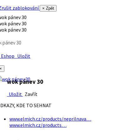
rušit zablokování
× Zpět
k pánev 30
Eshop
Uložit
×
wok pánev 30
Uložit
Zavřít
DKAZY, KDE TO SEHNAT
www.elmich.cz/products/neprilnava…
www.elmich.cz/products…