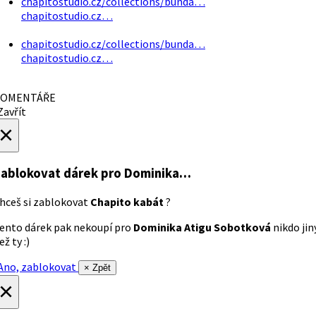
chapitostudio.cz/collections/bunda…
chapitostudio.cz…
chapitostudio.cz/collections/bunda…
chapitostudio.cz…
OMENTÁŘE
avřít
×
ablokovat dárek
pro Dominika…
hceš si zablokovat
Chapito kabát
?
ento dárek pak nekoupí pro
Dominika Atigu Sobotková
nikdo jin
ež ty :)
no, zablokovat
× Zpět
×