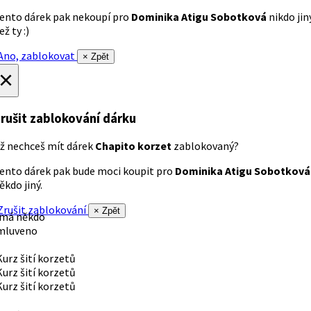
ento dárek pak nekoupí pro
Dominika Atigu Sobotková
nikdo jin
ež ty :)
no, zablokovat
× Zpět
×
rušit zablokování dárku
ž nechceš mít dárek
Chapito korzet
zablokovaný?
ento dárek pak bude moci koupit pro
Dominika Atigu Sobotková
ěkdo jiný.
rušit zablokování
× Zpět
 má někdo
mluveno