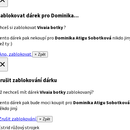
ablokovat dárek
pro Dominika…
hceš si zablokovat
Vivaia botky
?
ento dárek pak nekoupí pro
Dominika Atigu Sobotková
nikdo jin
ež ty :)
no, zablokovat
× Zpět
×
rušit zablokování dárku
ž nechceš mít dárek
Vivaia botky
zablokovaný?
ento dárek pak bude moci koupit pro
Dominika Atigu Sobotková
ěkdo jiný.
rušit zablokování
× Zpět