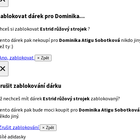
ablokovat dárek
pro Dominika…
hceš si zablokovat
Estrid růžový strojek
?
ento dárek pak nekoupí pro
Dominika Atigu Sobotková
nikdo jin
ež ty :)
no, zablokovat
× Zpět
×
rušit zablokování dárku
ž nechceš mít dárek
Estrid růžový strojek
zablokovaný?
ento dárek pak bude moci koupit pro
Dominika Atigu Sobotková
ěkdo jiný.
rušit zablokování
× Zpět