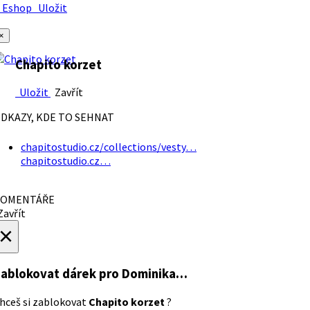
Eshop
Uložit
×
Chapito korzet
Uložit
Zavřít
DKAZY, KDE TO SEHNAT
chapitostudio.cz/collections/vesty…
chapitostudio.cz…
OMENTÁŘE
avřít
×
ablokovat dárek
pro Dominika…
hceš si zablokovat
Chapito korzet
?