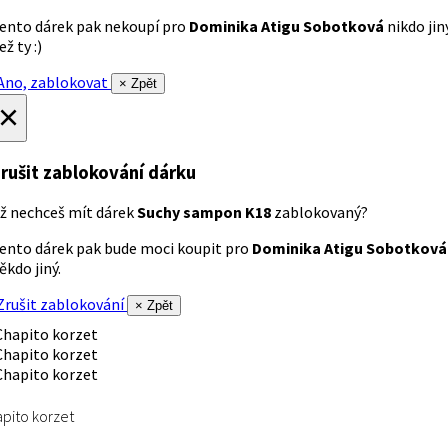
ento dárek pak nekoupí pro
Dominika Atigu Sobotková
nikdo jin
ež ty :)
no, zablokovat
× Zpět
×
rušit zablokování dárku
ž nechceš mít dárek
Suchy sampon K18
zablokovaný?
ento dárek pak bude moci koupit pro
Dominika Atigu Sobotková
ěkdo jiný.
rušit zablokování
× Zpět
pito korzet