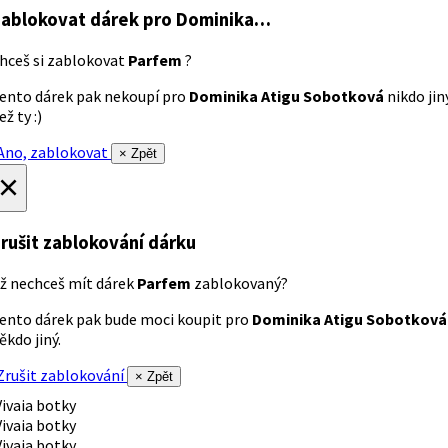
ablokovat dárek
pro Dominika…
hceš si zablokovat
Parfem
?
ento dárek pak nekoupí pro
Dominika Atigu Sobotková
nikdo jin
ež ty :)
no, zablokovat
× Zpět
×
rušit zablokování dárku
ž nechceš mít dárek
Parfem
zablokovaný?
ento dárek pak bude moci koupit pro
Dominika Atigu Sobotková
ěkdo jiný.
rušit zablokování
× Zpět