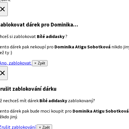
×
ablokovat dárek
pro Dominika…
hceš si zablokovat
Bílé adidasky
?
ento dárek pak nekoupí pro
Dominika Atigu Sobotková
nikdo jin
ež ty :)
no, zablokovat
× Zpět
×
rušit zablokování dárku
ž nechceš mít dárek
Bílé adidasky
zablokovaný?
ento dárek pak bude moci koupit pro
Dominika Atigu Sobotková
ěkdo jiný.
rušit zablokování
× Zpět