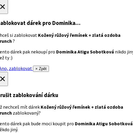
×
ablokovat dárek
pro Dominika…
hceš si zablokovat
Kožený růžový řemínek + zlatá ozdoba
runch
?
ento dárek pak nekoupí pro
Dominika Atigu Sobotková
nikdo jin
ež ty :)
no, zablokovat
× Zpět
×
rušit zablokování dárku
ž nechceš mít dárek
Kožený růžový řemínek + zlatá ozdoba
runch
zablokovaný?
ento dárek pak bude moci koupit pro
Dominika Atigu Sobotková
ěkdo jiný.