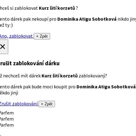
hceš si zablokovat
Kurz šití korzetů
?
ento dárek pak nekoupí pro
Dominika Atigu Sobotková
nikdo jin
ež ty :)
no, zablokovat
× Zpět
×
rušit zablokování dárku
ž nechceš mít dárek
Kurz šití korzetů
zablokovaný?
ento dárek pak bude moci koupit pro
Dominika Atigu Sobotková
ěkdo jiný.
rušit zablokování
× Zpět