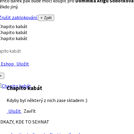
ento dárek pak bude moci koupit pro
Dominika Atigu Sobotková
ěkdo jiný.
rušit zablokování
× Zpět
pito kabát
Eshop
Uložit
×
Chapito kabát
Kdyby byl některý z nich zase skladem :)
Uložit
Zavřít
DKAZY, KDE TO SEHNAT