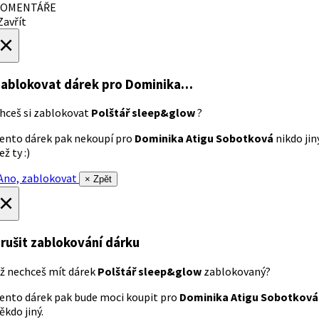
OMENTÁŘE
avřít
×
ablokovat dárek
pro Dominika…
hceš si zablokovat
Polštář sleep&glow
?
ento dárek pak nekoupí pro
Dominika Atigu Sobotková
nikdo jin
ež ty :)
no, zablokovat
× Zpět
×
rušit zablokování dárku
ž nechceš mít dárek
Polštář sleep&glow
zablokovaný?
ento dárek pak bude moci koupit pro
Dominika Atigu Sobotková
ěkdo jiný.