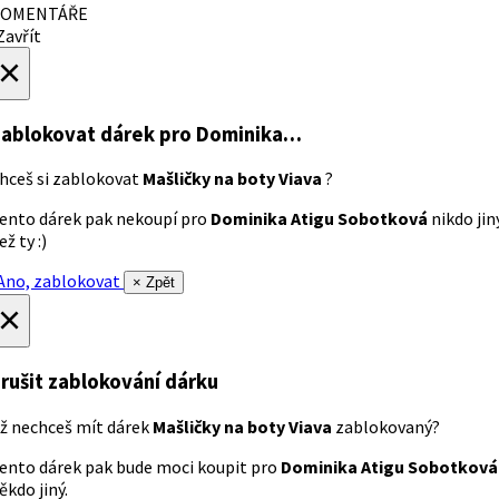
OMENTÁŘE
avřít
×
ablokovat dárek
pro Dominika…
hceš si zablokovat
Mašličky na boty Viava
?
ento dárek pak nekoupí pro
Dominika Atigu Sobotková
nikdo jin
ež ty :)
no, zablokovat
× Zpět
×
rušit zablokování dárku
ž nechceš mít dárek
Mašličky na boty Viava
zablokovaný?
ento dárek pak bude moci koupit pro
Dominika Atigu Sobotková
ěkdo jiný.