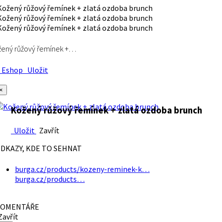
ený růžový řemínek +…
Eshop
Uložit
×
Kožený růžový řemínek + zlatá ozdoba brunch
Uložit
Zavřít
DKAZY, KDE TO SEHNAT
burga.cz/products/kozeny-reminek-k…
burga.cz/products…
OMENTÁŘE
avřít