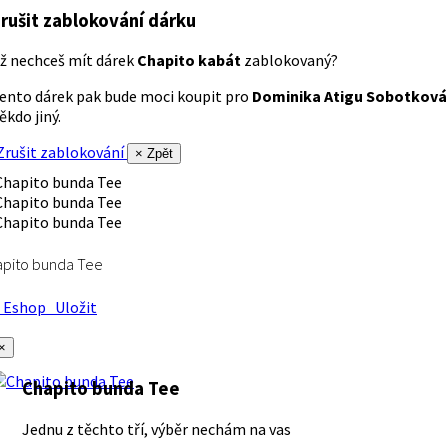
rušit zablokování dárku
ž nechceš mít dárek
Chapito kabát
zablokovaný?
ento dárek pak bude moci koupit pro
Dominika Atigu Sobotková
ěkdo jiný.
rušit zablokování
× Zpět
apito bunda Tee
Eshop
Uložit
×
Chapito bunda Tee
Jednu z těchto tří, výběr nechám na vas