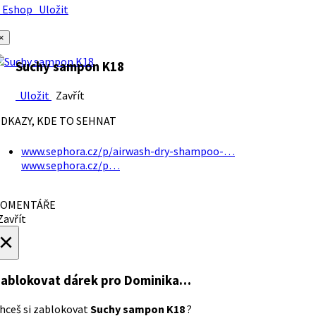
Eshop
Uložit
×
Suchy sampon K18
Uložit
Zavřít
DKAZY, KDE TO SEHNAT
www.sephora.cz/p/airwash-dry-shampoo-…
www.sephora.cz/p…
OMENTÁŘE
avřít
×
ablokovat dárek
pro Dominika…
hceš si zablokovat
Suchy sampon K18
?