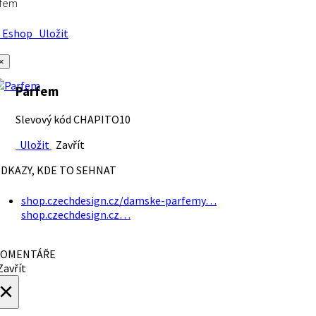
rfem
Eshop
Uložit
×
Parfem
Slevový kód CHAPITO10
Uložit
Zavřít
DKAZY, KDE TO SEHNAT
shop.czechdesign.cz/damske-parfemy…
shop.czechdesign.cz…
OMENTÁŘE
avřít
×