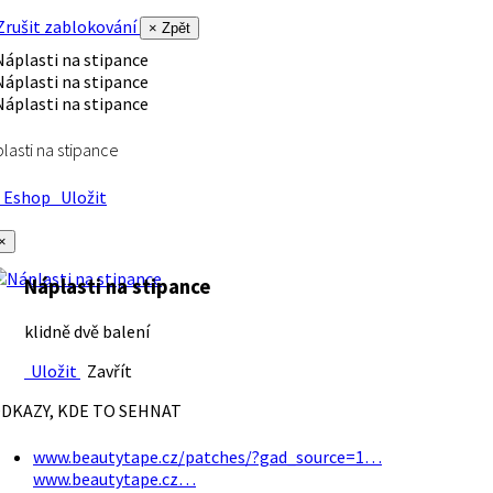
rušit zablokování
× Zpět
lasti na stipance
Eshop
Uložit
×
Náplasti na stipance
klidně dvě balení
Uložit
Zavřít
DKAZY, KDE TO SEHNAT
www.beautytape.cz/patches/?gad_source=1…
www.beautytape.cz…