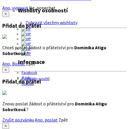
Ano, vyjmout
Ne, ponechat
Wishlisty osobností
×
Zobrazit všechny wishlisty
Přidat do přátel
Chceš poslat žádost o přátelství pro
Dominika Atigu
Sobotková
?
Informace
Ano, poslat
Zpět
×
Facebook
O nás
Podmínky použití
Přidat do přátel
Kontakt
Znovu poslat žádost o přátelství pro
Dominika Atigu
Sobotková
?
Zrušit pozvánku
Ano, poslat
Zpět
×