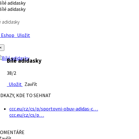
é adidasky
Eshop
Uložit
×
Bílé adidasky
38/2
Uložit
Zavřít
DKAZY, KDE TO SEHNAT
ccc.eu/cz/cs/p/sportovni-obuv-adidas-c…
ccc.eu/cz/cs/p…
OMENTÁŘE
avřít