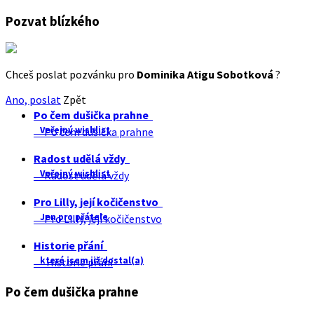
Pozvat blízkého
Chceš poslat pozvánku pro
Dominika Atigu Sobotková
?
Ano, poslat
Zpět
Po čem dušička prahne
Veřejný wishlist
Po čem dušička prahne
Radost udělá vždy
Veřejný wishlist
Radost udělá vždy
Pro Lilly, její kočičenstvo
Jen pro přátele
Pro Lilly, její kočičenstvo
Historie přání
které jsem již dostal(a)
Historie přání
Po čem dušička prahne