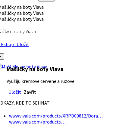
ličky na boty Viava
Eshop
Uložit
×
Mašličky na boty Viava
Využiju kremove cervene a ruzove
Uložit
Zavřít
DKAZY, KDE TO SEHNAT
www.vivaia.com/products/XRPD00812/Dora…
www.vivaia.com/products…