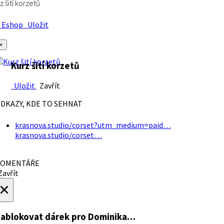
z šití korzetů
Eshop
Uložit
×
Kurz šití korzetů
Uložit
Zavřít
DKAZY, KDE TO SEHNAT
krasnova.studio/corset?utm_medium=paid…
krasnova.studio/corset…
OMENTÁŘE
avřít
×
ablokovat dárek
pro Dominika…