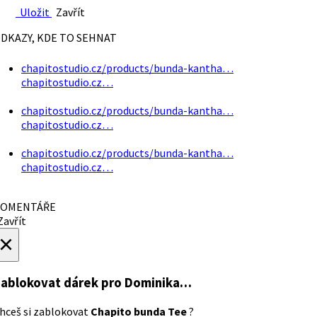
Uložit
Zavřít
DKAZY, KDE TO SEHNAT
chapitostudio.cz/products/bunda-kantha…
chapitostudio.cz…
chapitostudio.cz/products/bunda-kantha…
chapitostudio.cz…
chapitostudio.cz/products/bunda-kantha…
chapitostudio.cz…
OMENTÁŘE
avřít
×
ablokovat dárek
pro Dominika…
hceš si zablokovat
Chapito bunda Tee
?