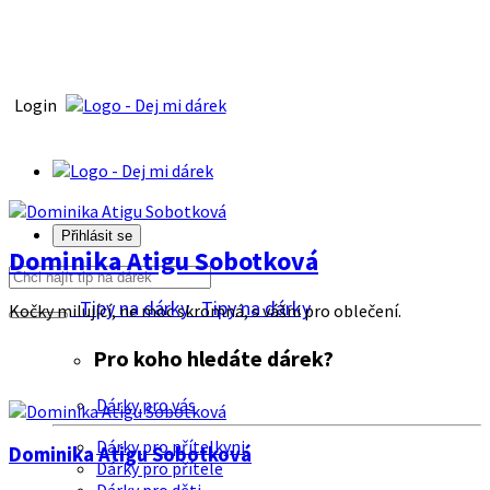
Login
Přihlásit se
Dominika Atigu Sobotková
Tipy na dárky
Tipy na dárky
Kočky milující, ne moc skromná, s vášni pro oblečení.
Pro koho hledáte dárek?
Dárky pro vás
Dárky pro přítelkyni
Dominika Atigu Sobotková
Dárky pro přítele