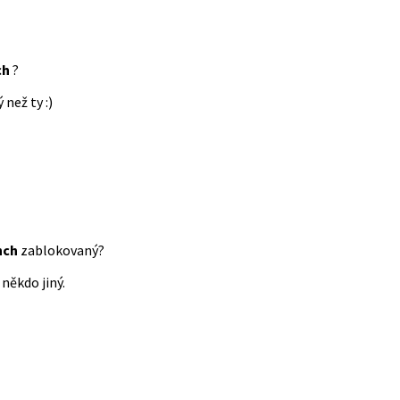
ch
?
 než ty :)
nch
zablokovaný?
někdo jiný.