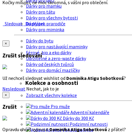
Dárky pro děti
Kočky milující, ne moc skromná, s vášni pro oblečení.
Dárky pro mamku
Dárky pro tátu
Dárky pro všechny bytosti
Sledovat
Do přátel
Dárky pro prarodiče
Dárky pro miminka
Dárky do bytu
×
Dárky pro nastávající maminky
Férové, bio a eko dárky
Zrušit sledování
Udržitelné a zero-waste dárky
Dárky od českých tvůrců
Dárky pro domácí mazlíčky
Už nechceš sledovat wishlist od
Dominika Atigu Sobotková
?
Kolekce a osobnosti
Nesledovat
Nechat, jak to je
Zobrazit všechny kolekce
×
Zrušit
Pro muže
Adventní kalendáře
Dárky do 300 Kč
Podzimní nutnosti
Opravdu chceš vyjmout
Dominika Atigu Sobotková
z přátel?
Voňavá kolekce