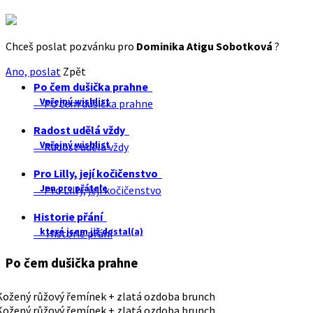
Chceš poslat pozvánku pro
Dominika Atigu Sobotková
?
Ano, poslat
Zpět
Po čem dušička prahne
Veřejný wishlist
Po čem dušička prahne
Radost udělá vždy
Veřejný wishlist
Radost udělá vždy
Pro Lilly, její kočičenstvo
Jen pro přátele
Pro Lilly, její kočičenstvo
Historie přání
které jsem již dostal(a)
Historie přání
Po čem dušička prahne