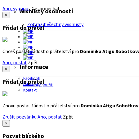
Ano, vyjmout
Ne, ponechat
Wishlisty osobností
×
Zobrazit všechny wishlisty
Přidat do přátel
Chceš poslat žádost o přátelství pro
Dominika Atigu Sobotkov
Ano, poslat
Zpět
Informace
×
Facebook
Přidat do přátel
O nás
Podmínky použití
Kontakt
Znovu poslat žádost o přátelství pro
Dominika Atigu Sobotkov
Zrušit pozvánku
Ano, poslat
Zpět
×
Pozvat blízkého