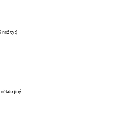
 než ty :)
někdo jiný.