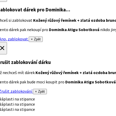
ablokovat dárek
pro Dominika…
hceš si zablokovat
Kožený růžový řemínek + zlatá ozdoba brun
ento dárek pak nekoupí pro
Dominika Atigu Sobotková
nikdo jiný
no, zablokovat
× Zpět
×
rušit zablokování dárku
ž nechceš mít dárek
Kožený růžový řemínek + zlatá ozdoba bru
ento dárek pak bude moci koupit pro
Dominika Atigu Sobotková
rušit zablokování
× Zpět