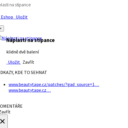
lasti na stipance
Eshop
Uložit
×
Náplasti na stipance
klidně dvě balení
Uložit
Zavřít
DKAZY, KDE TO SEHNAT
www.beautytape.cz/patches/?gad_source=1…
www.beautytape.cz…
OMENTÁŘE
avřít
×