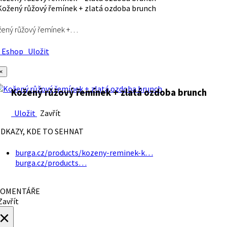
ený růžový řemínek +…
Eshop
Uložit
×
Kožený růžový řemínek + zlatá ozdoba brunch
Uložit
Zavřít
DKAZY, KDE TO SEHNAT
burga.cz/products/kozeny-reminek-k…
burga.cz/products…
OMENTÁŘE
avřít
×