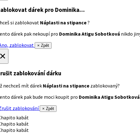
ablokovat dárek
pro Dominika…
hceš si zablokovat
Náplasti na stipance
?
ento dárek pak nekoupí pro
Dominika Atigu Sobotková
nikdo jiný
no, zablokovat
× Zpět
×
rušit zablokování dárku
ž nechceš mít dárek
Náplasti na stipance
zablokovaný?
ento dárek pak bude moci koupit pro
Dominika Atigu Sobotková
rušit zablokování
× Zpět