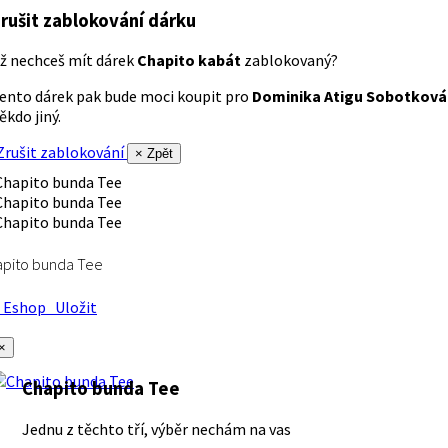
rušit zablokování dárku
ž nechceš mít dárek
Chapito kabát
zablokovaný?
ento dárek pak bude moci koupit pro
Dominika Atigu Sobotková
ěkdo jiný.
rušit zablokování
× Zpět
apito bunda Tee
Eshop
Uložit
×
Chapito bunda Tee
Jednu z těchto tří, výběr nechám na vas