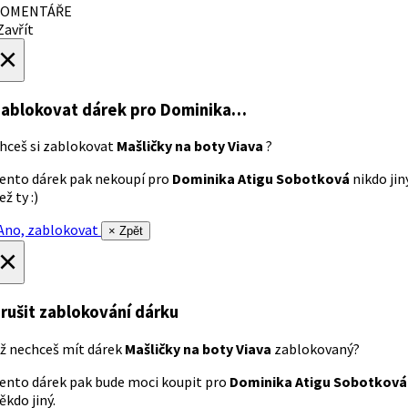
OMENTÁŘE
avřít
×
ablokovat dárek
pro Dominika…
hceš si zablokovat
Mašličky na boty Viava
?
ento dárek pak nekoupí pro
Dominika Atigu Sobotková
nikdo jin
ež ty :)
no, zablokovat
× Zpět
×
rušit zablokování dárku
ž nechceš mít dárek
Mašličky na boty Viava
zablokovaný?
ento dárek pak bude moci koupit pro
Dominika Atigu Sobotková
ěkdo jiný.