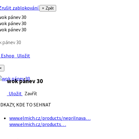
rušit zablokování
× Zpět
k pánev 30
Eshop
Uložit
×
wok pánev 30
Uložit
Zavřít
DKAZY, KDE TO SEHNAT
www.elmich.cz/products/neprilnava…
www.elmich.cz/products…