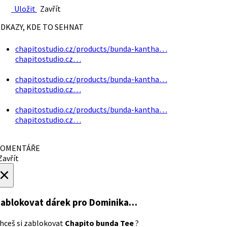
Uložit
Zavřít
DKAZY, KDE TO SEHNAT
chapitostudio.cz/products/bunda-kantha…
chapitostudio.cz…
chapitostudio.cz/products/bunda-kantha…
chapitostudio.cz…
chapitostudio.cz/products/bunda-kantha…
chapitostudio.cz…
OMENTÁŘE
avřít
×
ablokovat dárek
pro Dominika…
hceš si zablokovat
Chapito bunda Tee
?