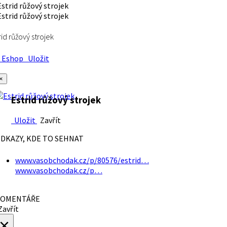
rid růžový strojek
Eshop
Uložit
×
Estrid růžový strojek
Uložit
Zavřít
DKAZY, KDE TO SEHNAT
www.vasobchodak.cz/p/80576/estrid…
www.vasobchodak.cz/p…
OMENTÁŘE
avřít
×