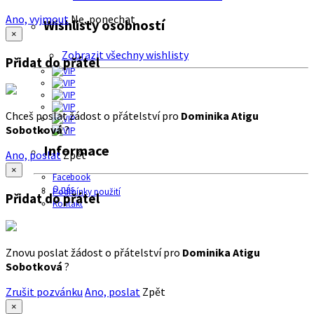
Ano, vyjmout
Ne, ponechat
Wishlisty osobností
×
Zobrazit všechny wishlisty
Přidat do přátel
Chceš poslat žádost o přátelství pro
Dominika Atigu
Sobotková
?
Informace
Ano, poslat
Zpět
×
Facebook
O nás
Podmínky použití
Přidat do přátel
Kontakt
Znovu poslat žádost o přátelství pro
Dominika Atigu
Sobotková
?
Zrušit pozvánku
Ano, poslat
Zpět
×