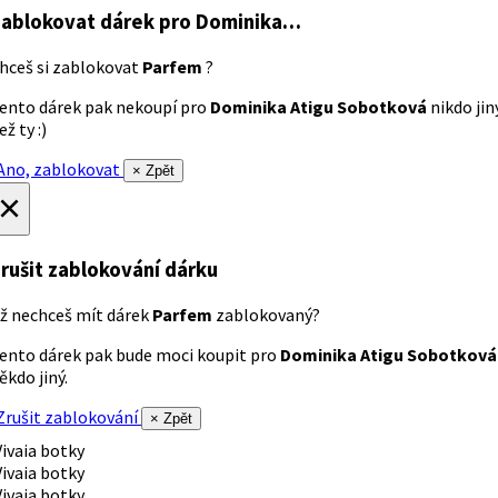
ablokovat dárek
pro Dominika…
hceš si zablokovat
Parfem
?
ento dárek pak nekoupí pro
Dominika Atigu Sobotková
nikdo jin
ež ty :)
no, zablokovat
× Zpět
×
rušit zablokování dárku
ž nechceš mít dárek
Parfem
zablokovaný?
ento dárek pak bude moci koupit pro
Dominika Atigu Sobotková
ěkdo jiný.
rušit zablokování
× Zpět