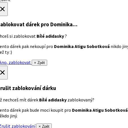
×
ablokovat dárek
pro Dominika…
hceš si zablokovat
Bílé adidasky
?
ento dárek pak nekoupí pro
Dominika Atigu Sobotková
nikdo jin
ež ty :)
no, zablokovat
× Zpět
×
rušit zablokování dárku
ž nechceš mít dárek
Bílé adidasky
zablokovaný?
ento dárek pak bude moci koupit pro
Dominika Atigu Sobotková
ěkdo jiný.
rušit zablokování
× Zpět