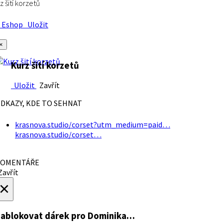
z šití korzetů
Eshop
Uložit
×
Kurz šití korzetů
Uložit
Zavřít
DKAZY, KDE TO SEHNAT
krasnova.studio/corset?utm_medium=paid…
krasnova.studio/corset…
OMENTÁŘE
avřít
×
ablokovat dárek
pro Dominika…