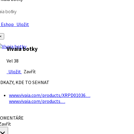
aia botky
Eshop
Uložit
×
Vivaia botky
Vel 38
Uložit
Zavřít
DKAZY, KDE TO SEHNAT
www.vivaia.com/products/XRPD01036…
www.vivaia.com/products…
OMENTÁŘE
avřít
×