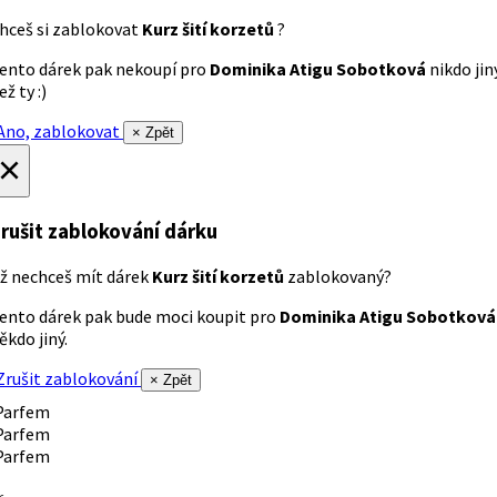
hceš si zablokovat
Kurz šití korzetů
?
ento dárek pak nekoupí pro
Dominika Atigu Sobotková
nikdo jin
ež ty :)
no, zablokovat
× Zpět
×
rušit zablokování dárku
ž nechceš mít dárek
Kurz šití korzetů
zablokovaný?
ento dárek pak bude moci koupit pro
Dominika Atigu Sobotková
ěkdo jiný.
rušit zablokování
× Zpět