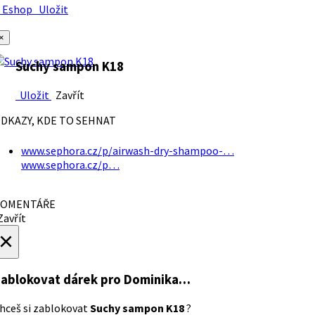
Eshop
Uložit
×
Suchy sampon K18
Uložit
Zavřít
DKAZY, KDE TO SEHNAT
www.sephora.cz/p/airwash-dry-shampoo-…
www.sephora.cz/p…
OMENTÁŘE
avřít
×
ablokovat dárek
pro Dominika…
hceš si zablokovat
Suchy sampon K18
?