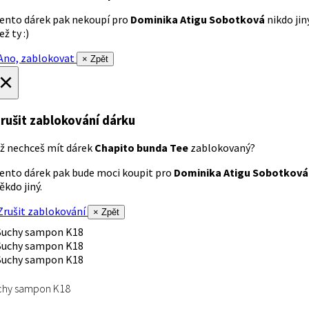
ento dárek pak nekoupí pro
Dominika Atigu Sobotková
nikdo jin
ež ty :)
no, zablokovat
× Zpět
×
rušit zablokování dárku
ž nechceš mít dárek
Chapito bunda Tee
zablokovaný?
ento dárek pak bude moci koupit pro
Dominika Atigu Sobotková
ěkdo jiný.
rušit zablokování
× Zpět
chy sampon K18