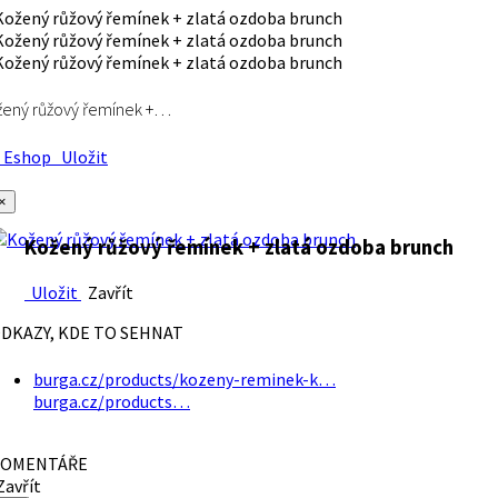
ený růžový řemínek +…
Eshop
Uložit
×
Kožený růžový řemínek + zlatá ozdoba brunch
Uložit
Zavřít
DKAZY, KDE TO SEHNAT
burga.cz/products/kozeny-reminek-k…
burga.cz/products…
OMENTÁŘE
avřít