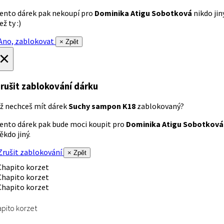
ento dárek pak nekoupí pro
Dominika Atigu Sobotková
nikdo jin
ež ty :)
no, zablokovat
× Zpět
×
rušit zablokování dárku
ž nechceš mít dárek
Suchy sampon K18
zablokovaný?
ento dárek pak bude moci koupit pro
Dominika Atigu Sobotková
ěkdo jiný.
rušit zablokování
× Zpět
pito korzet