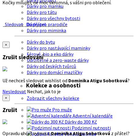
Dárky pro děti
Kočky milující, ne moc skromná, s vášni pro oblečení.
Dárky pro mamku
Dárky pro tátu
Dárky pro všechny bytosti
Sledovat
Do přátel
Dárky pro prarodiče
Dárky pro miminka
Dárky do bytu
×
Dárky pro nastávající maminky
Férové, bio a eko dárky
Zrušit sledování
Udržitelné a zero-waste dárky
Dárky od českých tvůrců
Dárky pro domácí mazlíčky
Už nechceš sledovat wishlist od
Dominika Atigu Sobotková
?
Kolekce a osobnosti
Nesledovat
Nechat, jak to je
Zobrazit všechny kolekce
×
Zrušit
Pro muže
Adventní kalendáře
Dárky do 300 Kč
Podzimní nutnosti
Opravdu chceš vyjmout
Dominika Atigu Sobotková
z přátel?
Voňavá kolekce