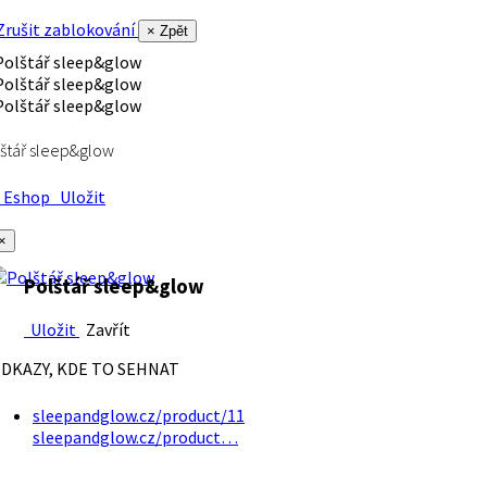
rušit zablokování
× Zpět
štář sleep&glow
Eshop
Uložit
×
Polštář sleep&glow
Uložit
Zavřít
DKAZY, KDE TO SEHNAT
sleepandglow.cz/product/11
sleepandglow.cz/product…