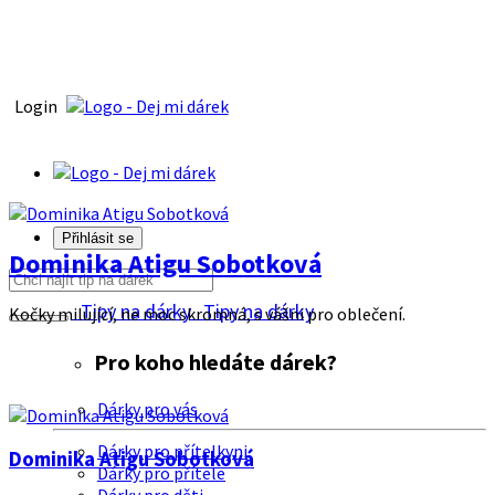
Login
Přihlásit se
Dominika Atigu Sobotková
Tipy na dárky
Tipy na dárky
Kočky milující, ne moc skromná, s vášni pro oblečení.
Pro koho hledáte dárek?
Dárky pro vás
Dárky pro přítelkyni
Dominika Atigu Sobotková
Dárky pro přítele