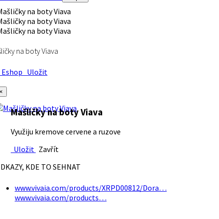
ličky na boty Viava
Eshop
Uložit
×
Mašličky na boty Viava
Využiju kremove cervene a ruzove
Uložit
Zavřít
DKAZY, KDE TO SEHNAT
www.vivaia.com/products/XRPD00812/Dora…
www.vivaia.com/products…