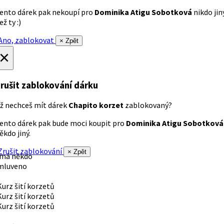
ento dárek pak nekoupí pro
Dominika Atigu Sobotková
nikdo jin
ež ty :)
no, zablokovat
× Zpět
×
rušit zablokování dárku
ž nechceš mít dárek
Chapito korzet
zablokovaný?
ento dárek pak bude moci koupit pro
Dominika Atigu Sobotková
ěkdo jiný.
rušit zablokování
× Zpět
 má někdo
mluveno