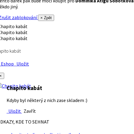
ento dárek pak bude moci koupit pro
Dominika Atigu Sobotková
ěkdo jiný.
rušit zablokování
× Zpět
pito kabát
Eshop
Uložit
×
Chapito kabát
Kdyby byl některý z nich zase skladem :)
Uložit
Zavřít
DKAZY, KDE TO SEHNAT