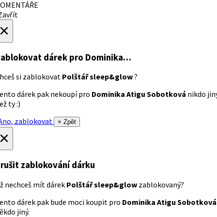
OMENTÁŘE
avřít
×
ablokovat dárek
pro Dominika…
hceš si zablokovat
Polštář sleep&glow
?
ento dárek pak nekoupí pro
Dominika Atigu Sobotková
nikdo jin
ež ty :)
no, zablokovat
× Zpět
×
rušit zablokování dárku
ž nechceš mít dárek
Polštář sleep&glow
zablokovaný?
ento dárek pak bude moci koupit pro
Dominika Atigu Sobotková
ěkdo jiný.