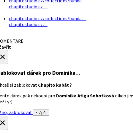
chapitostudio.cz/collections/bunda…
chapitostudio.cz…
chapitostudio.cz/collections/bunda…
chapitostudio.cz…
OMENTÁŘE
avřít
×
ablokovat dárek
pro Dominika…
hceš si zablokovat
Chapito kabát
?
ento dárek pak nekoupí pro
Dominika Atigu Sobotková
nikdo jin
ež ty :)
no, zablokovat
× Zpět
×