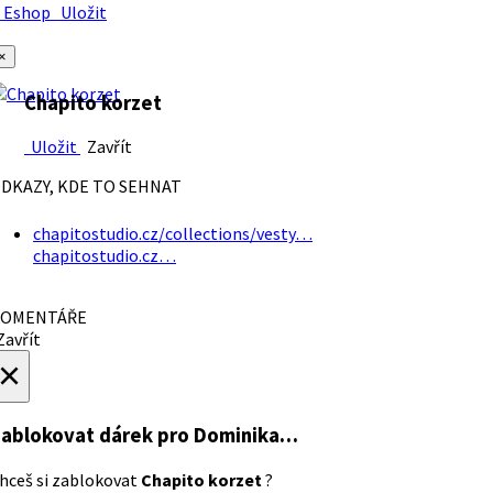
Eshop
Uložit
×
Chapito korzet
Uložit
Zavřít
DKAZY, KDE TO SEHNAT
chapitostudio.cz/collections/vesty…
chapitostudio.cz…
OMENTÁŘE
avřít
×
ablokovat dárek
pro Dominika…
hceš si zablokovat
Chapito korzet
?