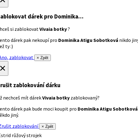
ablokovat dárek
pro Dominika…
hceš si zablokovat
Vivaia botky
?
ento dárek pak nekoupí pro
Dominika Atigu Sobotková
nikdo jin
ež ty :)
no, zablokovat
× Zpět
×
rušit zablokování dárku
ž nechceš mít dárek
Vivaia botky
zablokovaný?
ento dárek pak bude moci koupit pro
Dominika Atigu Sobotková
ěkdo jiný.
rušit zablokování
× Zpět