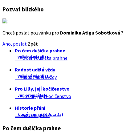
Pozvat blízkého
Chceš poslat pozvánku pro
Dominika Atigu Sobotková
?
Ano, poslat
Zpět
Po čem dušička prahne
Veřejný wishlist
Po čem dušička prahne
Radost udělá vždy
Veřejný wishlist
Radost udělá vždy
Pro Lilly, její kočičenstvo
Jen pro přátele
Pro Lilly, její kočičenstvo
Historie přání
které jsem již dostal(a)
Historie přání
Po čem dušička prahne