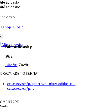
é adidasky
Eshop
Uložit
×
Bílé adidasky
38/2
Uložit
Zavřít
DKAZY, KDE TO SEHNAT
ccc.eu/cz/cs/p/sportovni-obuv-adidas-c…
ccc.eu/cz/cs/p…
OMENTÁŘE
avřít