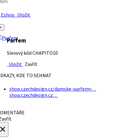
rfem
Eshop
Uložit
×
Parfem
Slevový kód CHAPITO10
Uložit
Zavřít
DKAZY, KDE TO SEHNAT
shop.czechdesign.cz/damske-parfemy…
shop.czechdesign.cz…
OMENTÁŘE
avřít
×