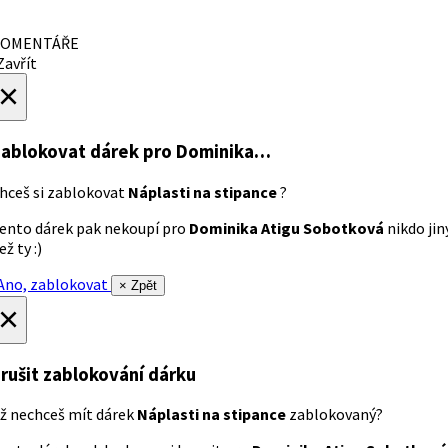
OMENTÁŘE
avřít
×
ablokovat dárek
pro Dominika…
hceš si zablokovat
Náplasti na stipance
?
ento dárek pak nekoupí pro
Dominika Atigu Sobotková
nikdo jin
ež ty :)
no, zablokovat
× Zpět
×
rušit zablokování dárku
ž nechceš mít dárek
Náplasti na stipance
zablokovaný?