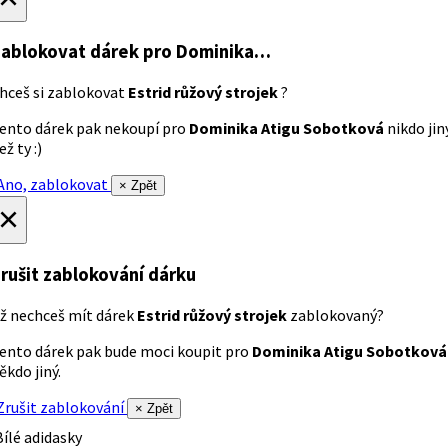
ablokovat dárek
pro Dominika…
hceš si zablokovat
Estrid růžový strojek
?
ento dárek pak nekoupí pro
Dominika Atigu Sobotková
nikdo jin
ež ty :)
no, zablokovat
× Zpět
×
rušit zablokování dárku
ž nechceš mít dárek
Estrid růžový strojek
zablokovaný?
ento dárek pak bude moci koupit pro
Dominika Atigu Sobotková
ěkdo jiný.
rušit zablokování
× Zpět