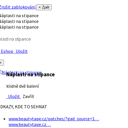
rušit zablokování
× Zpět
lasti na stipance
Eshop
Uložit
×
Náplasti na stipance
klidně dvě balení
Uložit
Zavřít
DKAZY, KDE TO SEHNAT
www.beautytape.cz/patches/?gad_source=1…
www.beautytape.cz…