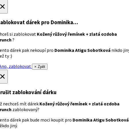
×
ablokovat dárek
pro Dominika…
hceš si zablokovat
Kožený růžový řemínek + zlatá ozdoba
runch
?
ento dárek pak nekoupí pro
Dominika Atigu Sobotková
nikdo jin
ež ty :)
no, zablokovat
× Zpět
×
rušit zablokování dárku
ž nechceš mít dárek
Kožený růžový řemínek + zlatá ozdoba
runch
zablokovaný?
ento dárek pak bude moci koupit pro
Dominika Atigu Sobotková
ěkdo jiný.