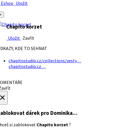
Eshop
Uložit
×
Chapito korzet
Uložit
Zavřít
DKAZY, KDE TO SEHNAT
chapitostudio.cz/collections/vesty…
chapitostudio.cz…
OMENTÁŘE
avřít
×
ablokovat dárek
pro Dominika…
hceš si zablokovat
Chapito korzet
?