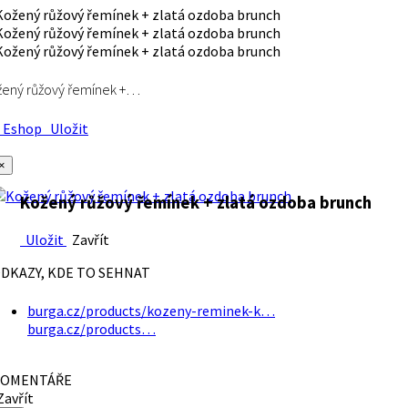
ený růžový řemínek +…
Eshop
Uložit
×
Kožený růžový řemínek + zlatá ozdoba brunch
Uložit
Zavřít
DKAZY, KDE TO SEHNAT
burga.cz/products/kozeny-reminek-k…
burga.cz/products…
OMENTÁŘE
avřít