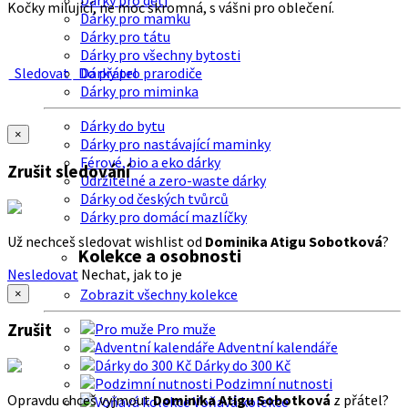
Dárky pro děti
Kočky milující, ne moc skromná, s vášni pro oblečení.
Dárky pro mamku
Dárky pro tátu
Dárky pro všechny bytosti
Sledovat
Do přátel
Dárky pro prarodiče
Dárky pro miminka
Dárky do bytu
×
Dárky pro nastávající maminky
Férové, bio a eko dárky
Zrušit sledování
Udržitelné a zero-waste dárky
Dárky od českých tvůrců
Dárky pro domácí mazlíčky
Už nechceš sledovat wishlist od
Dominika Atigu Sobotková
?
Kolekce a osobnosti
Nesledovat
Nechat, jak to je
Zobrazit všechny kolekce
×
Zrušit
Pro muže
Adventní kalendáře
Dárky do 300 Kč
Podzimní nutnosti
Opravdu chceš vyjmout
Dominika Atigu Sobotková
z přátel?
Voňavá kolekce