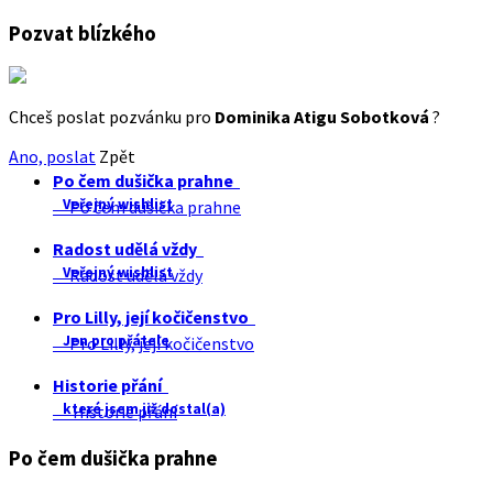
Pozvat blízkého
Chceš poslat pozvánku pro
Dominika Atigu Sobotková
?
Ano, poslat
Zpět
Po čem dušička prahne
Veřejný wishlist
Po čem dušička prahne
Radost udělá vždy
Veřejný wishlist
Radost udělá vždy
Pro Lilly, její kočičenstvo
Jen pro přátele
Pro Lilly, její kočičenstvo
Historie přání
které jsem již dostal(a)
Historie přání
Po čem dušička prahne