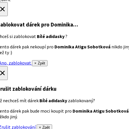
×
ablokovat dárek
pro Dominika…
hceš si zablokovat
Bílé adidasky
?
ento dárek pak nekoupí pro
Dominika Atigu Sobotková
nikdo jin
ež ty :)
no, zablokovat
× Zpět
×
rušit zablokování dárku
ž nechceš mít dárek
Bílé adidasky
zablokovaný?
ento dárek pak bude moci koupit pro
Dominika Atigu Sobotková
ěkdo jiný.
rušit zablokování
× Zpět