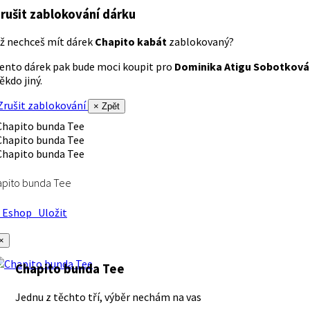
rušit zablokování dárku
ž nechceš mít dárek
Chapito kabát
zablokovaný?
ento dárek pak bude moci koupit pro
Dominika Atigu Sobotková
ěkdo jiný.
rušit zablokování
× Zpět
apito bunda Tee
Eshop
Uložit
×
Chapito bunda Tee
Jednu z těchto tří, výběr nechám na vas