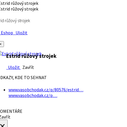
rid růžový strojek
Eshop
Uložit
×
Estrid růžový strojek
Uložit
Zavřít
DKAZY, KDE TO SEHNAT
www.vasobchodak.cz/p/80576/estrid…
www.vasobchodak.cz/p…
OMENTÁŘE
avřít
×