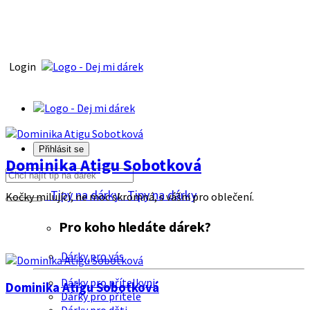
Login
Přihlásit se
Dominika Atigu Sobotková
Tipy na dárky
Tipy na dárky
Kočky milující, ne moc skromná, s vášni pro oblečení.
Pro koho hledáte dárek?
Dárky pro vás
Dárky pro přítelkyni
Dominika Atigu Sobotková
Dárky pro přítele