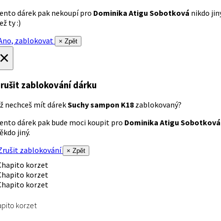
ento dárek pak nekoupí pro
Dominika Atigu Sobotková
nikdo jin
ež ty :)
no, zablokovat
× Zpět
×
rušit zablokování dárku
ž nechceš mít dárek
Suchy sampon K18
zablokovaný?
ento dárek pak bude moci koupit pro
Dominika Atigu Sobotková
ěkdo jiný.
rušit zablokování
× Zpět
pito korzet