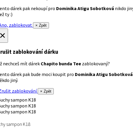
ento dárek pak nekoupí pro
Dominika Atigu Sobotková
nikdo jin
ež ty :)
no, zablokovat
× Zpět
×
rušit zablokování dárku
ž nechceš mít dárek
Chapito bunda Tee
zablokovaný?
ento dárek pak bude moci koupit pro
Dominika Atigu Sobotková
ěkdo jiný.
rušit zablokování
× Zpět
chy sampon K18