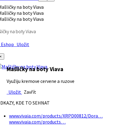
ličky na boty Viava
Eshop
Uložit
×
Mašličky na boty Viava
Využiju kremove cervene a ruzove
Uložit
Zavřít
DKAZY, KDE TO SEHNAT
www.vivaia.com/products/XRPD00812/Dora…
www.vivaia.com/products…