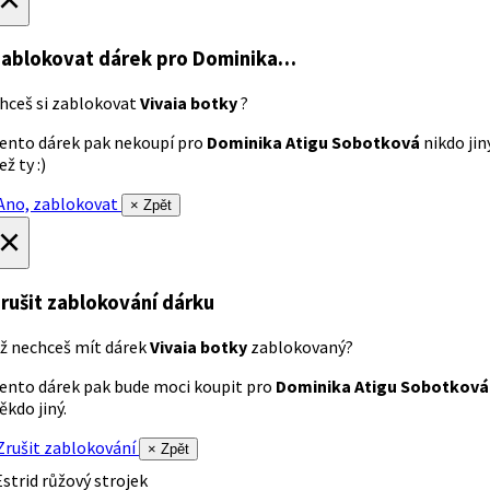
ablokovat dárek
pro Dominika…
hceš si zablokovat
Vivaia botky
?
ento dárek pak nekoupí pro
Dominika Atigu Sobotková
nikdo jin
ež ty :)
no, zablokovat
× Zpět
×
rušit zablokování dárku
ž nechceš mít dárek
Vivaia botky
zablokovaný?
ento dárek pak bude moci koupit pro
Dominika Atigu Sobotková
ěkdo jiný.
rušit zablokování
× Zpět