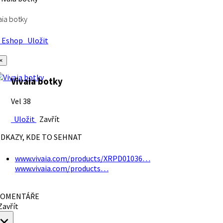
aia botky
Eshop
Uložit
×
Vivaia botky
Vel 38
Uložit
Zavřít
DKAZY, KDE TO SEHNAT
www.vivaia.com/products/XRPD01036…
www.vivaia.com/products…
OMENTÁŘE
avřít
×