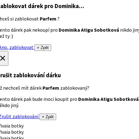
ablokovat dárek
pro Dominika…
hceš si zablokovat
Parfem
?
ento dárek pak nekoupí pro
Dominika Atigu Sobotková
nikdo jin
ež ty :)
no, zablokovat
× Zpět
×
rušit zablokování dárku
ž nechceš mít dárek
Parfem
zablokovaný?
ento dárek pak bude moci koupit pro
Dominika Atigu Sobotková
ěkdo jiný.
rušit zablokování
× Zpět