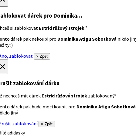
ablokovat dárek
pro Dominika…
hceš si zablokovat
Estrid růžový strojek
?
ento dárek pak nekoupí pro
Dominika Atigu Sobotková
nikdo jin
ež ty :)
no, zablokovat
× Zpět
×
rušit zablokování dárku
ž nechceš mít dárek
Estrid růžový strojek
zablokovaný?
ento dárek pak bude moci koupit pro
Dominika Atigu Sobotková
ěkdo jiný.
rušit zablokování
× Zpět