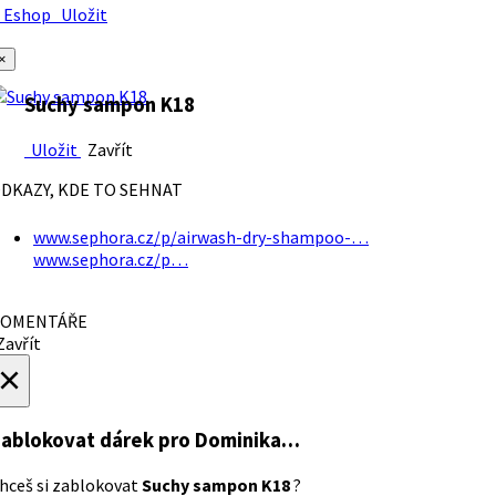
Eshop
Uložit
×
Suchy sampon K18
Uložit
Zavřít
DKAZY, KDE TO SEHNAT
www.sephora.cz/p/airwash-dry-shampoo-…
www.sephora.cz/p…
OMENTÁŘE
avřít
×
ablokovat dárek
pro Dominika…
hceš si zablokovat
Suchy sampon K18
?