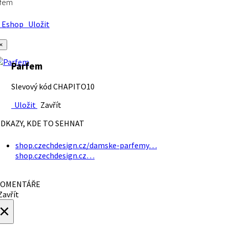
rfem
Eshop
Uložit
×
Parfem
Slevový kód CHAPITO10
Uložit
Zavřít
DKAZY, KDE TO SEHNAT
shop.czechdesign.cz/damske-parfemy…
shop.czechdesign.cz…
OMENTÁŘE
avřít
×