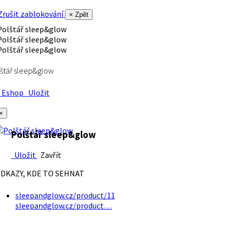
rušit zablokování
× Zpět
štář sleep&glow
Eshop
Uložit
×
Polštář sleep&glow
Uložit
Zavřít
DKAZY, KDE TO SEHNAT
sleepandglow.cz/product/11
sleepandglow.cz/product…