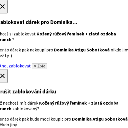
×
ablokovat dárek
pro Dominika…
hceš si zablokovat
Kožený růžový řemínek + zlatá ozdoba
runch
?
ento dárek pak nekoupí pro
Dominika Atigu Sobotková
nikdo jin
ež ty :)
no, zablokovat
× Zpět
×
rušit zablokování dárku
ž nechceš mít dárek
Kožený růžový řemínek + zlatá ozdoba
runch
zablokovaný?
ento dárek pak bude moci koupit pro
Dominika Atigu Sobotková
ěkdo jiný.