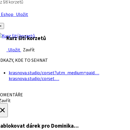
z šití korzetů
Eshop
Uložit
×
Kurz šití korzetů
Uložit
Zavřít
DKAZY, KDE TO SEHNAT
krasnova.studio/corset?utm_medium=paid…
krasnova.studio/corset…
OMENTÁŘE
avřít
×
ablokovat dárek
pro Dominika…