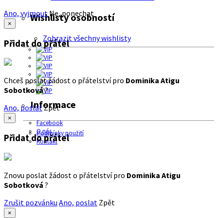
Ano, vyjmout
Ne, ponechat
Wishlisty osobností
×
Zobrazit všechny wishlisty
Přidat do přátel
Chceš poslat žádost o přátelství pro
Dominika Atigu
Sobotková
?
Informace
Ano, poslat
Zpět
×
Facebook
O nás
Podmínky použití
Přidat do přátel
Kontakt
Znovu poslat žádost o přátelství pro
Dominika Atigu
Sobotková
?
Zrušit pozvánku
Ano, poslat
Zpět
×