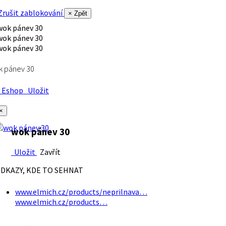
rušit zablokování
× Zpět
k pánev 30
Eshop
Uložit
×
wok pánev 30
Uložit
Zavřít
DKAZY, KDE TO SEHNAT
www.elmich.cz/products/neprilnava…
www.elmich.cz/products…