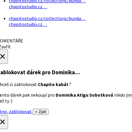
chapitostudio.cz/collections/bunda…
chapitostudio.cz…
chapitostudio.cz/collections/bunda…
chapitostudio.cz…
OMENTÁŘE
avřít
×
ablokovat dárek
pro Dominika…
hceš si zablokovat
Chapito kabát
?
ento dárek pak nekoupí pro
Dominika Atigu Sobotková
nikdo jin
ež ty :)
no, zablokovat
× Zpět
×