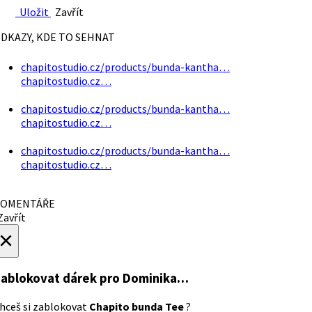
Uložit
Zavřít
DKAZY, KDE TO SEHNAT
chapitostudio.cz/products/bunda-kantha…
chapitostudio.cz…
chapitostudio.cz/products/bunda-kantha…
chapitostudio.cz…
chapitostudio.cz/products/bunda-kantha…
chapitostudio.cz…
OMENTÁŘE
avřít
×
ablokovat dárek
pro Dominika…
hceš si zablokovat
Chapito bunda Tee
?