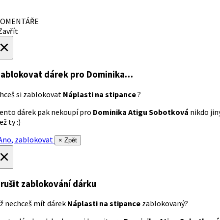
OMENTÁŘE
avřít
×
ablokovat dárek
pro Dominika…
hceš si zablokovat
Náplasti na stipance
?
ento dárek pak nekoupí pro
Dominika Atigu Sobotková
nikdo jin
ež ty :)
no, zablokovat
× Zpět
×
rušit zablokování dárku
ž nechceš mít dárek
Náplasti na stipance
zablokovaný?