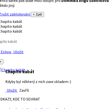
ento dárek pak bude moci koupit pro
Dominika Atigu Sobotková
ěkdo jiný.
rušit zablokování
× Zpět
pito kabát
Eshop
Uložit
×
Chapito kabát
Kdyby byl některý z nich zase skladem :)
Uložit
Zavřít
DKAZY, KDE TO SEHNAT