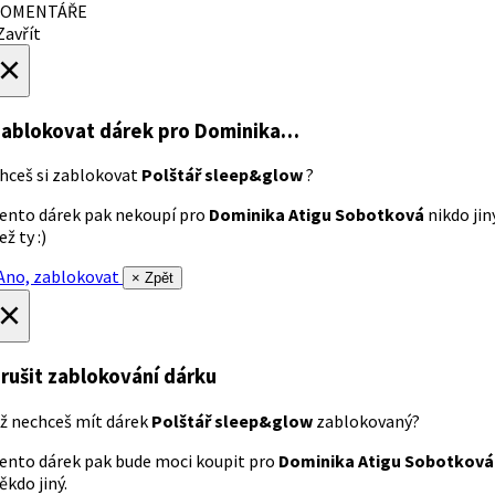
OMENTÁŘE
avřít
×
ablokovat dárek
pro Dominika…
hceš si zablokovat
Polštář sleep&glow
?
ento dárek pak nekoupí pro
Dominika Atigu Sobotková
nikdo jin
ež ty :)
no, zablokovat
× Zpět
×
rušit zablokování dárku
ž nechceš mít dárek
Polštář sleep&glow
zablokovaný?
ento dárek pak bude moci koupit pro
Dominika Atigu Sobotková
ěkdo jiný.