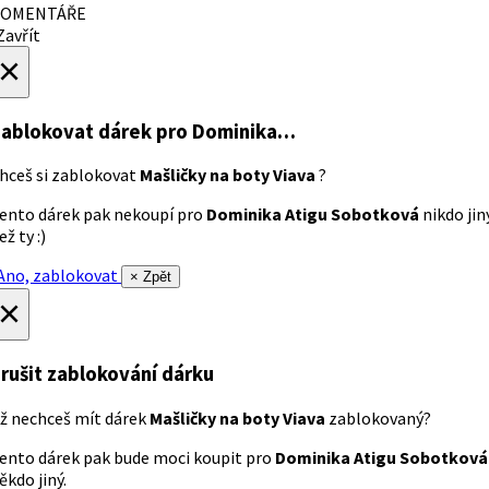
OMENTÁŘE
avřít
×
ablokovat dárek
pro Dominika…
hceš si zablokovat
Mašličky na boty Viava
?
ento dárek pak nekoupí pro
Dominika Atigu Sobotková
nikdo jin
ež ty :)
no, zablokovat
× Zpět
×
rušit zablokování dárku
ž nechceš mít dárek
Mašličky na boty Viava
zablokovaný?
ento dárek pak bude moci koupit pro
Dominika Atigu Sobotková
ěkdo jiný.