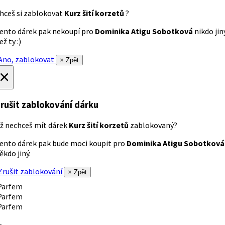
hceš si zablokovat
Kurz šití korzetů
?
ento dárek pak nekoupí pro
Dominika Atigu Sobotková
nikdo jin
ež ty :)
no, zablokovat
× Zpět
×
rušit zablokování dárku
ž nechceš mít dárek
Kurz šití korzetů
zablokovaný?
ento dárek pak bude moci koupit pro
Dominika Atigu Sobotková
ěkdo jiný.
rušit zablokování
× Zpět