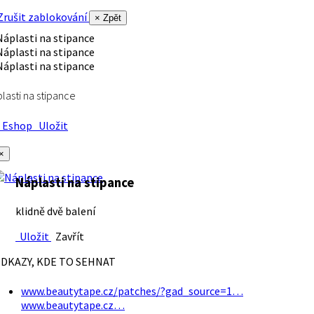
rušit zablokování
× Zpět
lasti na stipance
Eshop
Uložit
×
Náplasti na stipance
klidně dvě balení
Uložit
Zavřít
DKAZY, KDE TO SEHNAT
www.beautytape.cz/patches/?gad_source=1…
www.beautytape.cz…