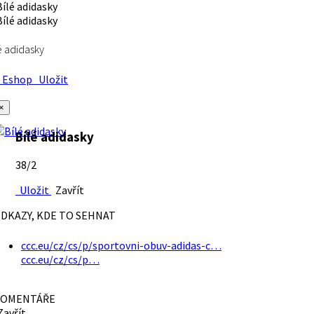
é adidasky
Eshop
Uložit
×
Bílé adidasky
38/2
Uložit
Zavřít
DKAZY, KDE TO SEHNAT
ccc.eu/cz/cs/p/sportovni-obuv-adidas-c…
ccc.eu/cz/cs/p…
OMENTÁŘE
avřít