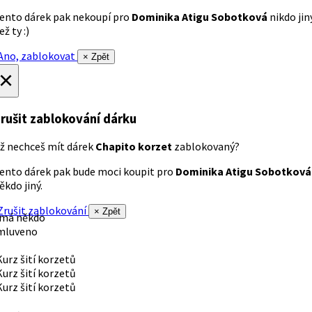
ento dárek pak nekoupí pro
Dominika Atigu Sobotková
nikdo jin
ež ty :)
no, zablokovat
× Zpět
×
rušit zablokování dárku
ž nechceš mít dárek
Chapito korzet
zablokovaný?
ento dárek pak bude moci koupit pro
Dominika Atigu Sobotková
ěkdo jiný.
rušit zablokování
× Zpět
 má někdo
mluveno