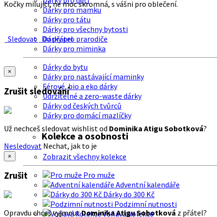
Dárky pro děti
Kočky milující, ne moc skromná, s vášni pro oblečení.
Dárky pro mamku
Dárky pro tátu
Dárky pro všechny bytosti
Sledovat
Do přátel
Dárky pro prarodiče
Dárky pro miminka
Dárky do bytu
×
Dárky pro nastávající maminky
Férové, bio a eko dárky
Zrušit sledování
Udržitelné a zero-waste dárky
Dárky od českých tvůrců
Dárky pro domácí mazlíčky
Už nechceš sledovat wishlist od
Dominika Atigu Sobotková
?
Kolekce a osobnosti
Nesledovat
Nechat, jak to je
Zobrazit všechny kolekce
×
Zrušit
Pro muže
Adventní kalendáře
Dárky do 300 Kč
Podzimní nutnosti
Opravdu chceš vyjmout
Dominika Atigu Sobotková
z přátel?
Voňavá kolekce