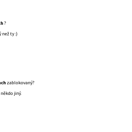
ch
?
 než ty :)
nch
zablokovaný?
někdo jiný.