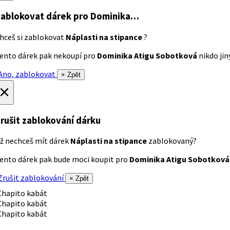
ablokovat dárek
pro Dominika…
hceš si zablokovat
Náplasti na stipance
?
ento dárek pak nekoupí pro
Dominika Atigu Sobotková
nikdo jiný
no, zablokovat
× Zpět
×
rušit zablokování dárku
ž nechceš mít dárek
Náplasti na stipance
zablokovaný?
ento dárek pak bude moci koupit pro
Dominika Atigu Sobotková
rušit zablokování
× Zpět