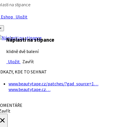
lasti na stipance
Eshop
Uložit
×
Náplasti na stipance
klidně dvě balení
Uložit
Zavřít
DKAZY, KDE TO SEHNAT
www.beautytape.cz/patches/?gad_source=1…
www.beautytape.cz…
OMENTÁŘE
avřít
×