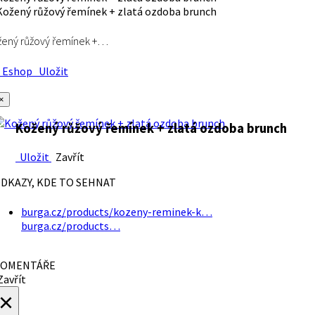
ený růžový řemínek +…
Eshop
Uložit
×
Kožený růžový řemínek + zlatá ozdoba brunch
Uložit
Zavřít
DKAZY, KDE TO SEHNAT
burga.cz/products/kozeny-reminek-k…
burga.cz/products…
OMENTÁŘE
avřít
×