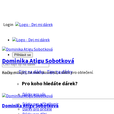
Login
Přihlásit se
Dominika Atigu Sobotková
Tipy na dárky
Tipy na dárky
Kočky milující, ne moc skromná, s vášni pro oblečení.
Pro koho hledáte dárek?
Dárky pro vás
Dárky pro přítelkyni
Dominika Atigu Sobotková
Dárky pro přítele