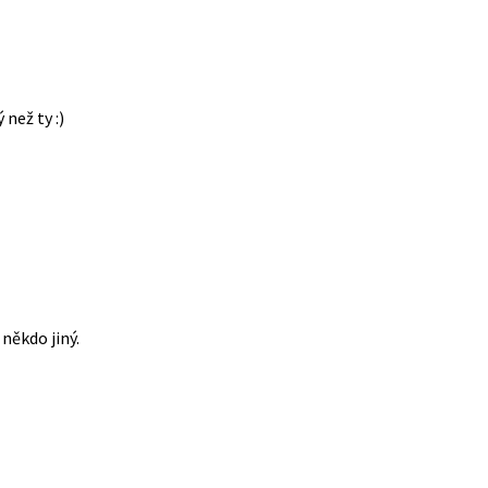
 než ty :)
někdo jiný.