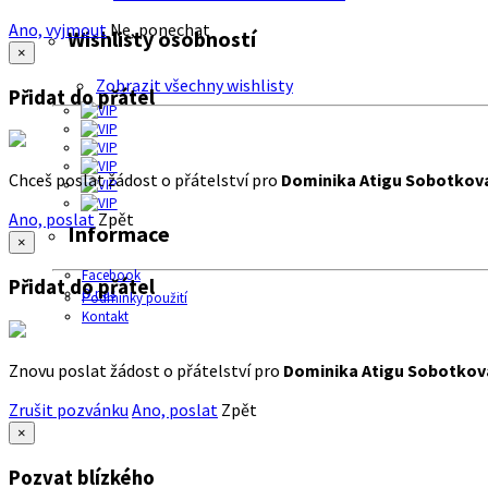
Ano, vyjmout
Ne, ponechat
Wishlisty osobností
×
Zobrazit všechny wishlisty
Přidat do přátel
Chceš poslat žádost o přátelství pro
Dominika Atigu Sobotkov
Ano, poslat
Zpět
Informace
×
Facebook
Přidat do přátel
O nás
Podmínky použití
Kontakt
Znovu poslat žádost o přátelství pro
Dominika Atigu Sobotkov
Zrušit pozvánku
Ano, poslat
Zpět
×
Pozvat blízkého