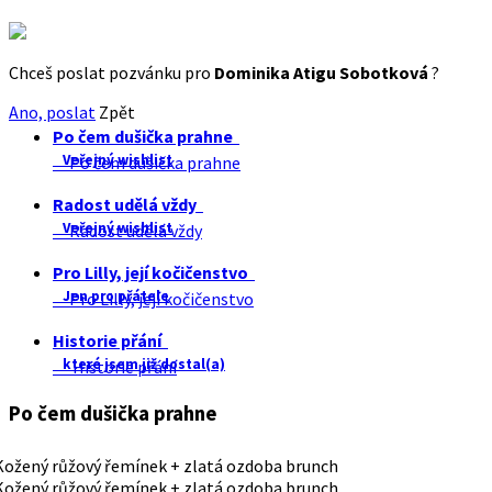
Chceš poslat pozvánku pro
Dominika Atigu Sobotková
?
Ano, poslat
Zpět
Po čem dušička prahne
Veřejný wishlist
Po čem dušička prahne
Radost udělá vždy
Veřejný wishlist
Radost udělá vždy
Pro Lilly, její kočičenstvo
Jen pro přátele
Pro Lilly, její kočičenstvo
Historie přání
které jsem již dostal(a)
Historie přání
Po čem dušička prahne