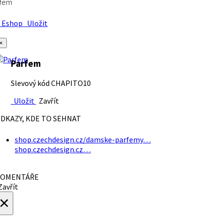
rfem
Eshop
Uložit
×
Parfem
Slevový kód CHAPITO10
Uložit
Zavřít
DKAZY, KDE TO SEHNAT
shop.czechdesign.cz/damske-parfemy…
shop.czechdesign.cz…
OMENTÁŘE
avřít
×