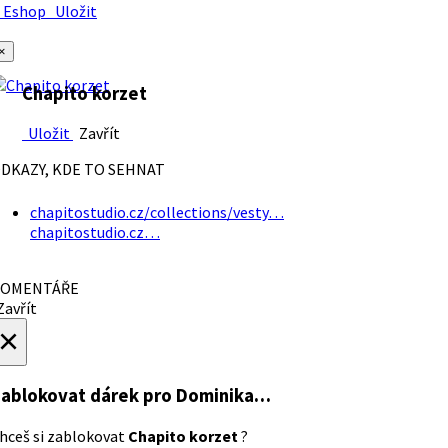
Eshop
Uložit
×
Chapito korzet
Uložit
Zavřít
DKAZY, KDE TO SEHNAT
chapitostudio.cz/collections/vesty…
chapitostudio.cz…
OMENTÁŘE
avřít
×
ablokovat dárek
pro Dominika…
hceš si zablokovat
Chapito korzet
?