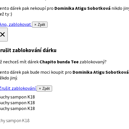
ento dárek pak nekoupí pro
Dominika Atigu Sobotková
nikdo jin
ež ty :)
no, zablokovat
× Zpět
×
rušit zablokování dárku
ž nechceš mít dárek
Chapito bunda Tee
zablokovaný?
ento dárek pak bude moci koupit pro
Dominika Atigu Sobotková
ěkdo jiný.
rušit zablokování
× Zpět
chy sampon K18