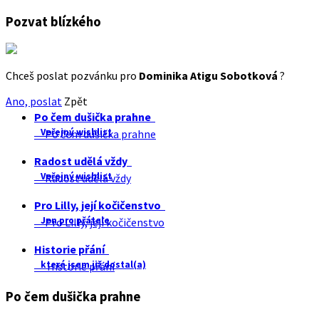
Pozvat blízkého
Chceš poslat pozvánku pro
Dominika Atigu Sobotková
?
Ano, poslat
Zpět
Po čem dušička prahne
Veřejný wishlist
Po čem dušička prahne
Radost udělá vždy
Veřejný wishlist
Radost udělá vždy
Pro Lilly, její kočičenstvo
Jen pro přátele
Pro Lilly, její kočičenstvo
Historie přání
které jsem již dostal(a)
Historie přání
Po čem dušička prahne