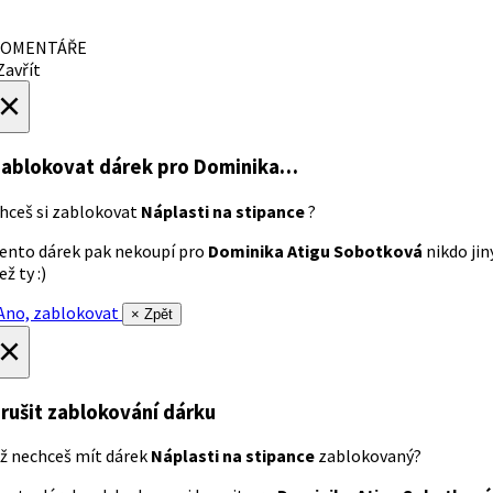
OMENTÁŘE
avřít
×
ablokovat dárek
pro Dominika…
hceš si zablokovat
Náplasti na stipance
?
ento dárek pak nekoupí pro
Dominika Atigu Sobotková
nikdo jin
ež ty :)
no, zablokovat
× Zpět
×
rušit zablokování dárku
ž nechceš mít dárek
Náplasti na stipance
zablokovaný?