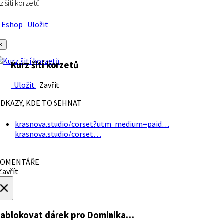
z šití korzetů
Eshop
Uložit
×
Kurz šití korzetů
Uložit
Zavřít
DKAZY, KDE TO SEHNAT
krasnova.studio/corset?utm_medium=paid…
krasnova.studio/corset…
OMENTÁŘE
avřít
×
ablokovat dárek
pro Dominika…