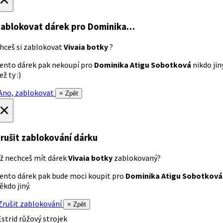
ablokovat dárek
pro Dominika…
hceš si zablokovat
Vivaia botky
?
ento dárek pak nekoupí pro
Dominika Atigu Sobotková
nikdo jin
ež ty :)
no, zablokovat
× Zpět
×
rušit zablokování dárku
ž nechceš mít dárek
Vivaia botky
zablokovaný?
ento dárek pak bude moci koupit pro
Dominika Atigu Sobotková
ěkdo jiný.
rušit zablokování
× Zpět