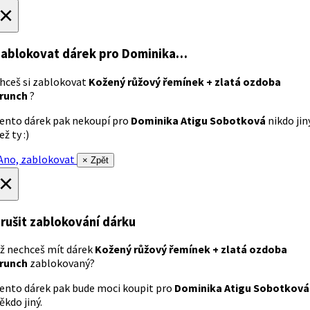
×
ablokovat dárek
pro Dominika…
hceš si zablokovat
Kožený růžový řemínek + zlatá ozdoba
runch
?
ento dárek pak nekoupí pro
Dominika Atigu Sobotková
nikdo jin
ež ty :)
no, zablokovat
× Zpět
×
rušit zablokování dárku
ž nechceš mít dárek
Kožený růžový řemínek + zlatá ozdoba
runch
zablokovaný?
ento dárek pak bude moci koupit pro
Dominika Atigu Sobotková
ěkdo jiný.