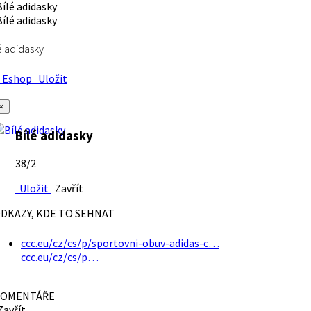
é adidasky
Eshop
Uložit
×
Bílé adidasky
38/2
Uložit
Zavřít
DKAZY, KDE TO SEHNAT
ccc.eu/cz/cs/p/sportovni-obuv-adidas-c…
ccc.eu/cz/cs/p…
OMENTÁŘE
avřít