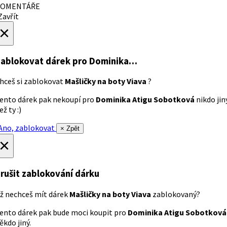
OMENTÁŘE
avřít
×
ablokovat dárek
pro Dominika…
hceš si zablokovat
Mašličky na boty Viava
?
ento dárek pak nekoupí pro
Dominika Atigu Sobotková
nikdo jin
ež ty :)
no, zablokovat
× Zpět
×
rušit zablokování dárku
ž nechceš mít dárek
Mašličky na boty Viava
zablokovaný?
ento dárek pak bude moci koupit pro
Dominika Atigu Sobotková
ěkdo jiný.