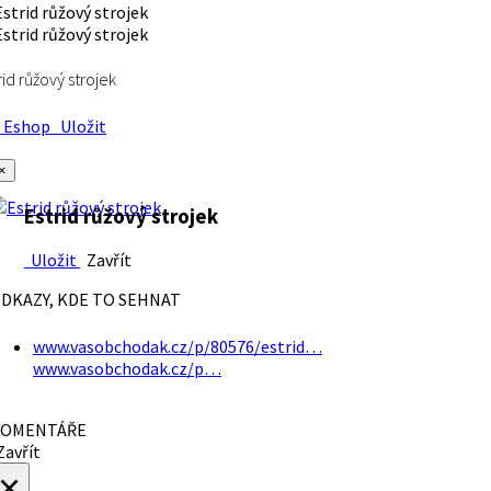
rid růžový strojek
Eshop
Uložit
×
Estrid růžový strojek
Uložit
Zavřít
DKAZY, KDE TO SEHNAT
www.vasobchodak.cz/p/80576/estrid…
www.vasobchodak.cz/p…
OMENTÁŘE
avřít
×