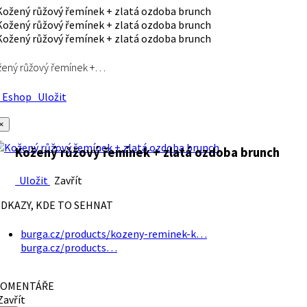
ený růžový řemínek +…
Eshop
Uložit
×
Kožený růžový řemínek + zlatá ozdoba brunch
Uložit
Zavřít
DKAZY, KDE TO SEHNAT
burga.cz/products/kozeny-reminek-k…
burga.cz/products…
OMENTÁŘE
avřít