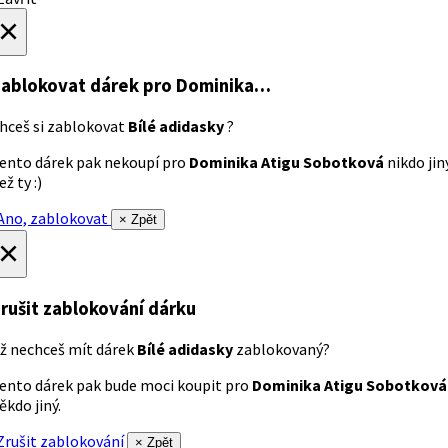
×
ablokovat dárek
pro Dominika…
hceš si zablokovat
Bílé adidasky
?
ento dárek pak nekoupí pro
Dominika Atigu Sobotková
nikdo jin
ež ty :)
no, zablokovat
× Zpět
×
rušit zablokování dárku
ž nechceš mít dárek
Bílé adidasky
zablokovaný?
ento dárek pak bude moci koupit pro
Dominika Atigu Sobotková
ěkdo jiný.
rušit zablokování
× Zpět