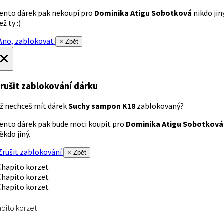
ento dárek pak nekoupí pro
Dominika Atigu Sobotková
nikdo jin
ež ty :)
no, zablokovat
× Zpět
×
rušit zablokování dárku
ž nechceš mít dárek
Suchy sampon K18
zablokovaný?
ento dárek pak bude moci koupit pro
Dominika Atigu Sobotková
ěkdo jiný.
rušit zablokování
× Zpět
pito korzet