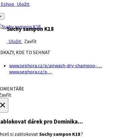
Eshop
Uložit
×
Suchy sampon K18
Uložit
Zavřít
DKAZY, KDE TO SEHNAT
www.sephora.cz/p/airwash-dry-shampoo-…
www.sephora.cz/p…
OMENTÁŘE
avřít
×
ablokovat dárek
pro Dominika…
hceš si zablokovat
Suchy sampon K18
?