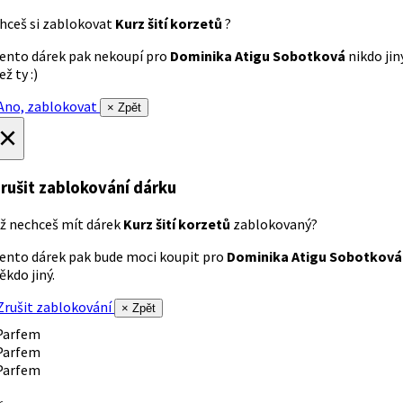
hceš si zablokovat
Kurz šití korzetů
?
ento dárek pak nekoupí pro
Dominika Atigu Sobotková
nikdo jin
ež ty :)
no, zablokovat
× Zpět
×
rušit zablokování dárku
ž nechceš mít dárek
Kurz šití korzetů
zablokovaný?
ento dárek pak bude moci koupit pro
Dominika Atigu Sobotková
ěkdo jiný.
rušit zablokování
× Zpět