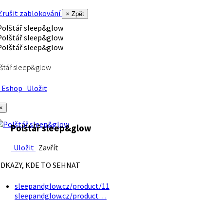
rušit zablokování
× Zpět
štář sleep&glow
Eshop
Uložit
×
Polštář sleep&glow
Uložit
Zavřít
DKAZY, KDE TO SEHNAT
sleepandglow.cz/product/11
sleepandglow.cz/product…