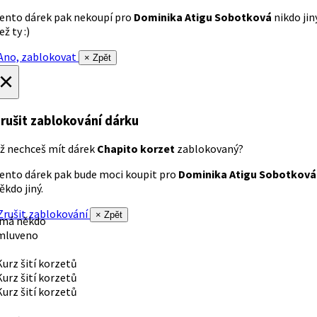
ento dárek pak nekoupí pro
Dominika Atigu Sobotková
nikdo jin
ež ty :)
no, zablokovat
× Zpět
×
rušit zablokování dárku
ž nechceš mít dárek
Chapito korzet
zablokovaný?
ento dárek pak bude moci koupit pro
Dominika Atigu Sobotková
ěkdo jiný.
rušit zablokování
× Zpět
 má někdo
mluveno