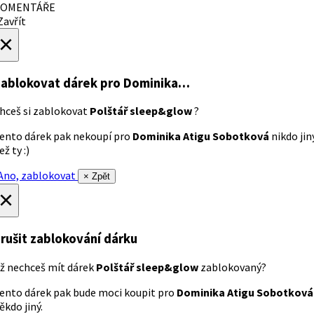
OMENTÁŘE
avřít
×
ablokovat dárek
pro Dominika…
hceš si zablokovat
Polštář sleep&glow
?
ento dárek pak nekoupí pro
Dominika Atigu Sobotková
nikdo jin
ež ty :)
no, zablokovat
× Zpět
×
rušit zablokování dárku
ž nechceš mít dárek
Polštář sleep&glow
zablokovaný?
ento dárek pak bude moci koupit pro
Dominika Atigu Sobotková
ěkdo jiný.