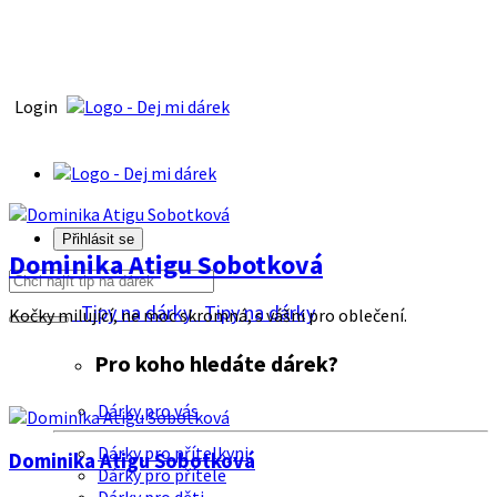
Login
Přihlásit se
Dominika Atigu Sobotková
Tipy na dárky
Tipy na dárky
Kočky milující, ne moc skromná, s vášni pro oblečení.
Pro koho hledáte dárek?
Dárky pro vás
Dárky pro přítelkyni
Dominika Atigu Sobotková
Dárky pro přítele