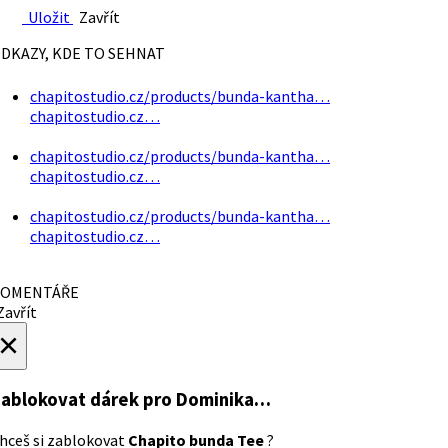
Uložit
Zavřít
DKAZY, KDE TO SEHNAT
chapitostudio.cz/products/bunda-kantha…
chapitostudio.cz…
chapitostudio.cz/products/bunda-kantha…
chapitostudio.cz…
chapitostudio.cz/products/bunda-kantha…
chapitostudio.cz…
OMENTÁŘE
avřít
×
ablokovat dárek
pro Dominika…
hceš si zablokovat
Chapito bunda Tee
?