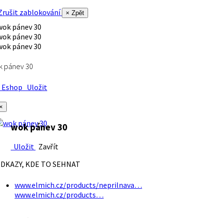
rušit zablokování
× Zpět
k pánev 30
Eshop
Uložit
×
wok pánev 30
Uložit
Zavřít
DKAZY, KDE TO SEHNAT
www.elmich.cz/products/neprilnava…
www.elmich.cz/products…