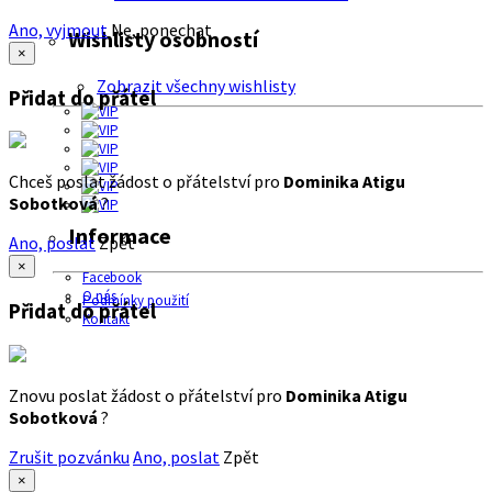
Ano, vyjmout
Ne, ponechat
Wishlisty osobností
×
Zobrazit všechny wishlisty
Přidat do přátel
Chceš poslat žádost o přátelství pro
Dominika Atigu
Sobotková
?
Informace
Ano, poslat
Zpět
×
Facebook
O nás
Podmínky použití
Přidat do přátel
Kontakt
Znovu poslat žádost o přátelství pro
Dominika Atigu
Sobotková
?
Zrušit pozvánku
Ano, poslat
Zpět
×