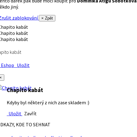
ento dárek pak bude moci koupit pro
Dominika Atigu Sobotková
ěkdo jiný.
rušit zablokování
× Zpět
pito kabát
Eshop
Uložit
×
Chapito kabát
Kdyby byl některý z nich zase skladem :)
Uložit
Zavřít
DKAZY, KDE TO SEHNAT