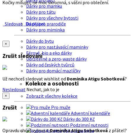
Dárky pro děti
Kočky milující, ne moc skromná, s vášni pro oblečení.
Dárky pro mamku
Dárky pro tátu
Dárky pro všechny bytosti
Sledovat
Do přátel
Dárky pro prarodiče
Dárky pro miminka
Dárky do bytu
×
Dárky pro nastávající maminky
Férové, bio a eko dárky
Zrušit sledování
Udržitelné a zero-waste dárky
Dárky od českých tvůrců
Dárky pro domácí mazlíčky
Už nechceš sledovat wishlist od
Dominika Atigu Sobotková
?
Kolekce a osobnosti
Nesledovat
Nechat, jak to je
Zobrazit všechny kolekce
×
Zrušit
Pro muže
Adventní kalendáře
Dárky do 300 Kč
Podzimní nutnosti
Opravdu chceš vyjmout
Dominika Atigu Sobotková
z přátel?
Voňavá kolekce