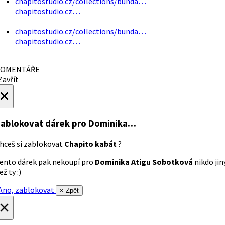
chapitostudio.cz/collections/bunda…
chapitostudio.cz…
chapitostudio.cz/collections/bunda…
chapitostudio.cz…
OMENTÁŘE
avřít
×
ablokovat dárek
pro Dominika…
hceš si zablokovat
Chapito kabát
?
ento dárek pak nekoupí pro
Dominika Atigu Sobotková
nikdo jin
ež ty :)
no, zablokovat
× Zpět
×