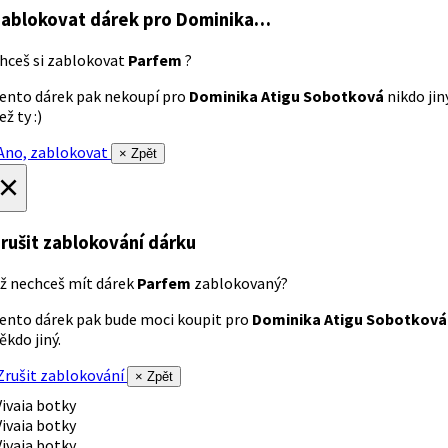
ablokovat dárek
pro Dominika…
hceš si zablokovat
Parfem
?
ento dárek pak nekoupí pro
Dominika Atigu Sobotková
nikdo jin
ež ty :)
no, zablokovat
× Zpět
×
rušit zablokování dárku
ž nechceš mít dárek
Parfem
zablokovaný?
ento dárek pak bude moci koupit pro
Dominika Atigu Sobotková
ěkdo jiný.
rušit zablokování
× Zpět