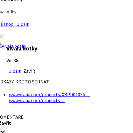
aia botky
Eshop
Uložit
×
Vivaia botky
Vel 38
Uložit
Zavřít
DKAZY, KDE TO SEHNAT
www.vivaia.com/products/XRPD01036…
www.vivaia.com/products…
OMENTÁŘE
avřít
×