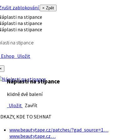
rušit zablokování
× Zpět
lasti na stipance
Eshop
Uložit
×
Náplasti na stipance
klidně dvě balení
Uložit
Zavřít
DKAZY, KDE TO SEHNAT
www.beautytape.cz/patches/?gad_source=1…
www.beautytape.cz…