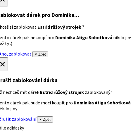
ablokovat dárek
pro Dominika…
hceš si zablokovat
Estrid růžový strojek
?
ento dárek pak nekoupí pro
Dominika Atigu Sobotková
nikdo jin
ež ty :)
no, zablokovat
× Zpět
×
rušit zablokování dárku
ž nechceš mít dárek
Estrid růžový strojek
zablokovaný?
ento dárek pak bude moci koupit pro
Dominika Atigu Sobotková
ěkdo jiný.
rušit zablokování
× Zpět