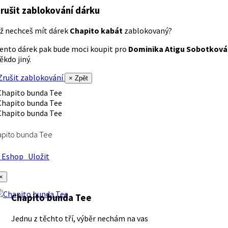
rušit zablokování dárku
ž nechceš mít dárek
Chapito kabát
zablokovaný?
ento dárek pak bude moci koupit pro
Dominika Atigu Sobotková
ěkdo jiný.
rušit zablokování
× Zpět
apito bunda Tee
Eshop
Uložit
×
Chapito bunda Tee
Jednu z těchto tří, výběr nechám na vas