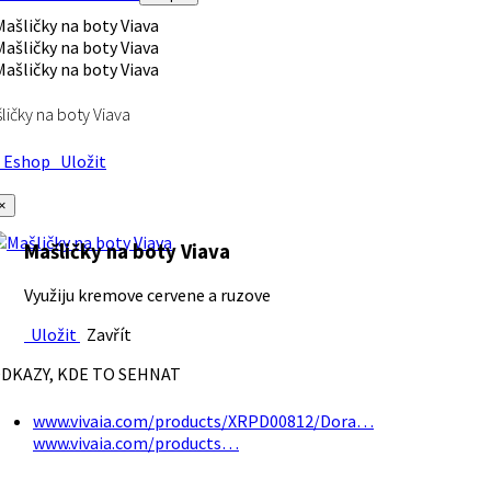
ličky na boty Viava
Eshop
Uložit
×
Mašličky na boty Viava
Využiju kremove cervene a ruzove
Uložit
Zavřít
DKAZY, KDE TO SEHNAT
www.vivaia.com/products/XRPD00812/Dora…
www.vivaia.com/products…