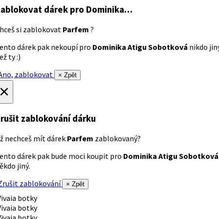
ablokovat dárek
pro Dominika…
hceš si zablokovat
Parfem
?
ento dárek pak nekoupí pro
Dominika Atigu Sobotková
nikdo jin
ež ty :)
no, zablokovat
× Zpět
×
rušit zablokování dárku
ž nechceš mít dárek
Parfem
zablokovaný?
ento dárek pak bude moci koupit pro
Dominika Atigu Sobotková
ěkdo jiný.
rušit zablokování
× Zpět