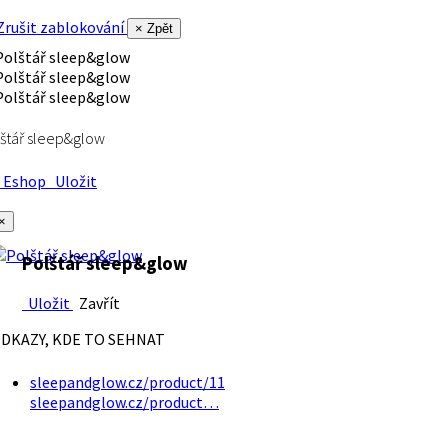
rušit zablokování
× Zpět
štář sleep&glow
Eshop
Uložit
×
Polštář sleep&glow
Uložit
Zavřít
DKAZY, KDE TO SEHNAT
sleepandglow.cz/product/11
sleepandglow.cz/product…