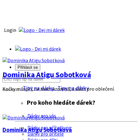
Login
Přihlásit se
Dominika Atigu Sobotková
Tipy na dárky
Tipy na dárky
Kočky milující, ne moc skromná, s vášni pro oblečení.
Pro koho hledáte dárek?
Dárky pro vás
Dárky pro přítelkyni
Dominika Atigu Sobotková
Dárky pro přítele