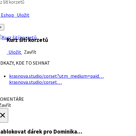
z šití korzetů
Eshop
Uložit
×
Kurz šití korzetů
Uložit
Zavřít
DKAZY, KDE TO SEHNAT
krasnova.studio/corset?utm_medium=paid…
krasnova.studio/corset…
OMENTÁŘE
avřít
×
ablokovat dárek
pro Dominika…