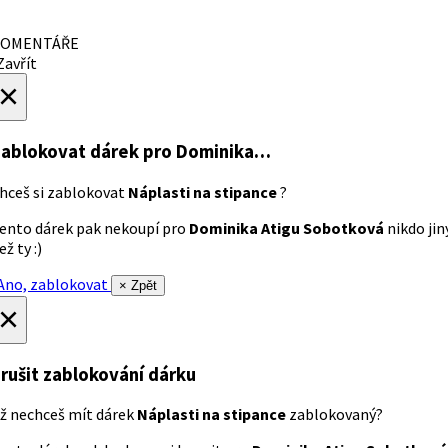
OMENTÁŘE
avřít
×
ablokovat dárek
pro Dominika…
hceš si zablokovat
Náplasti na stipance
?
ento dárek pak nekoupí pro
Dominika Atigu Sobotková
nikdo jin
ež ty :)
no, zablokovat
× Zpět
×
rušit zablokování dárku
ž nechceš mít dárek
Náplasti na stipance
zablokovaný?