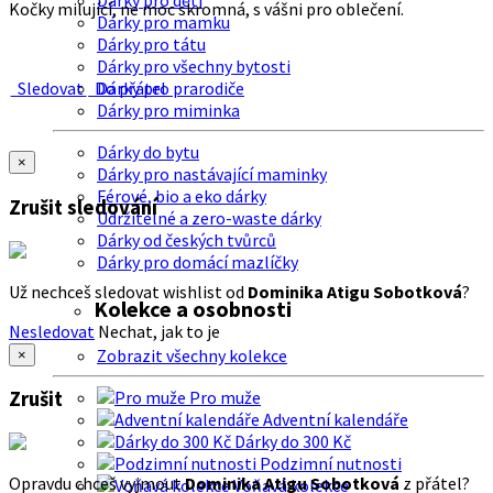
Dárky pro děti
Kočky milující, ne moc skromná, s vášni pro oblečení.
Dárky pro mamku
Dárky pro tátu
Dárky pro všechny bytosti
Sledovat
Do přátel
Dárky pro prarodiče
Dárky pro miminka
Dárky do bytu
×
Dárky pro nastávající maminky
Férové, bio a eko dárky
Zrušit sledování
Udržitelné a zero-waste dárky
Dárky od českých tvůrců
Dárky pro domácí mazlíčky
Už nechceš sledovat wishlist od
Dominika Atigu Sobotková
?
Kolekce a osobnosti
Nesledovat
Nechat, jak to je
Zobrazit všechny kolekce
×
Zrušit
Pro muže
Adventní kalendáře
Dárky do 300 Kč
Podzimní nutnosti
Opravdu chceš vyjmout
Dominika Atigu Sobotková
z přátel?
Voňavá kolekce