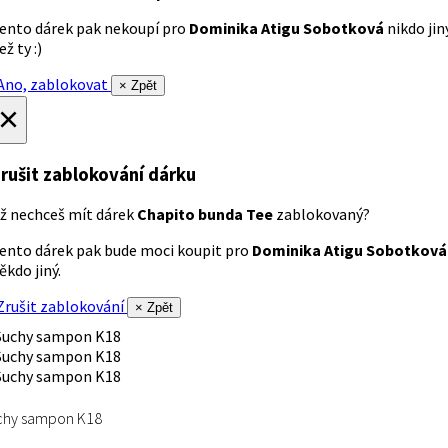
ento dárek pak nekoupí pro
Dominika Atigu Sobotková
nikdo jin
ež ty :)
no, zablokovat
× Zpět
×
rušit zablokování dárku
ž nechceš mít dárek
Chapito bunda Tee
zablokovaný?
ento dárek pak bude moci koupit pro
Dominika Atigu Sobotková
ěkdo jiný.
rušit zablokování
× Zpět
chy sampon K18