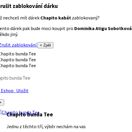
rušit zablokování dárku
ž nechceš mít dárek
Chapito kabát
zablokovaný?
ento dárek pak bude moci koupit pro
Dominika Atigu Sobotková
ěkdo jiný.
rušit zablokování
× Zpět
apito bunda Tee
Eshop
Uložit
×
Chapito bunda Tee
Jednu z těchto tří, výběr nechám na vas