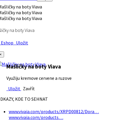
ličky na boty Viava
Eshop
Uložit
×
Mašličky na boty Viava
Využiju kremove cervene a ruzove
Uložit
Zavřít
DKAZY, KDE TO SEHNAT
www.vivaia.com/products/XRPD00812/Dora…
www.vivaia.com/products…