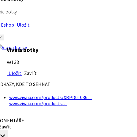
aia botky
Eshop
Uložit
×
Vivaia botky
Vel 38
Uložit
Zavřít
DKAZY, KDE TO SEHNAT
www.vivaia.com/products/XRPD01036…
www.vivaia.com/products…
OMENTÁŘE
avřít
×