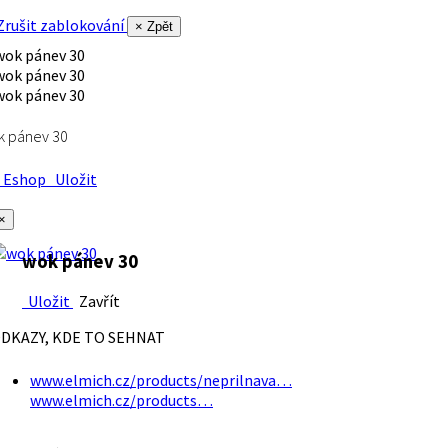
rušit zablokování
× Zpět
k pánev 30
Eshop
Uložit
×
wok pánev 30
Uložit
Zavřít
DKAZY, KDE TO SEHNAT
www.elmich.cz/products/neprilnava…
www.elmich.cz/products…