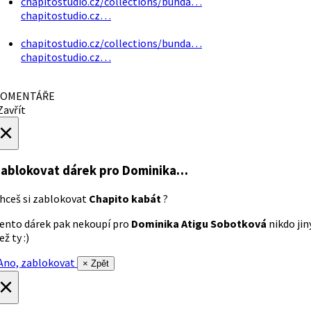
chapitostudio.cz/collections/bunda…
chapitostudio.cz…
chapitostudio.cz/collections/bunda…
chapitostudio.cz…
OMENTÁŘE
avřít
×
ablokovat dárek
pro Dominika…
hceš si zablokovat
Chapito kabát
?
ento dárek pak nekoupí pro
Dominika Atigu Sobotková
nikdo jin
ež ty :)
no, zablokovat
× Zpět
×