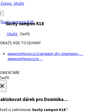
Eshop
Uložit
×
Suchy sampon K18
Uložit
Zavřít
DKAZY, KDE TO SEHNAT
www.sephora.cz/p/airwash-dry-shampoo-…
www.sephora.cz/p…
OMENTÁŘE
avřít
×
ablokovat dárek
pro Dominika…
hceš si zablokovat
Suchy sampon K18
?