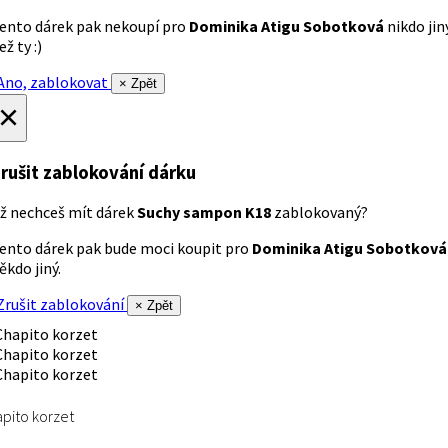
ento dárek pak nekoupí pro
Dominika Atigu Sobotková
nikdo jin
ež ty :)
no, zablokovat
× Zpět
×
rušit zablokování dárku
ž nechceš mít dárek
Suchy sampon K18
zablokovaný?
ento dárek pak bude moci koupit pro
Dominika Atigu Sobotková
ěkdo jiný.
rušit zablokování
× Zpět
pito korzet