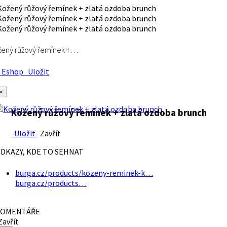
ený růžový řemínek +…
Eshop
Uložit
×
Kožený růžový řemínek + zlatá ozdoba brunch
Uložit
Zavřít
DKAZY, KDE TO SEHNAT
burga.cz/products/kozeny-reminek-k…
burga.cz/products…
OMENTÁŘE
avřít