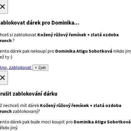
×
ablokovat dárek
pro Dominika…
hceš si zablokovat
Kožený růžový řemínek + zlatá ozdoba
runch
?
ento dárek pak nekoupí pro
Dominika Atigu Sobotková
nikdo jin
ež ty :)
no, zablokovat
× Zpět
×
rušit zablokování dárku
ž nechceš mít dárek
Kožený růžový řemínek + zlatá ozdoba
runch
zablokovaný?
ento dárek pak bude moci koupit pro
Dominika Atigu Sobotková
ěkdo jiný.