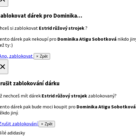
ablokovat dárek
pro Dominika…
hceš si zablokovat
Estrid růžový strojek
?
ento dárek pak nekoupí pro
Dominika Atigu Sobotková
nikdo jin
ež ty :)
no, zablokovat
× Zpět
×
rušit zablokování dárku
ž nechceš mít dárek
Estrid růžový strojek
zablokovaný?
ento dárek pak bude moci koupit pro
Dominika Atigu Sobotková
ěkdo jiný.
rušit zablokování
× Zpět