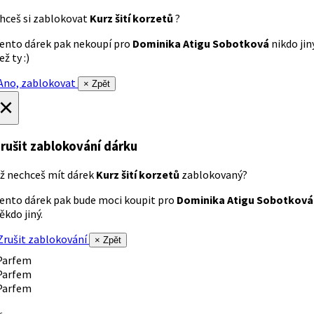
hceš si zablokovat
Kurz šití korzetů
?
ento dárek pak nekoupí pro
Dominika Atigu Sobotková
nikdo jin
ež ty :)
no, zablokovat
× Zpět
×
rušit zablokování dárku
ž nechceš mít dárek
Kurz šití korzetů
zablokovaný?
ento dárek pak bude moci koupit pro
Dominika Atigu Sobotková
ěkdo jiný.
rušit zablokování
× Zpět