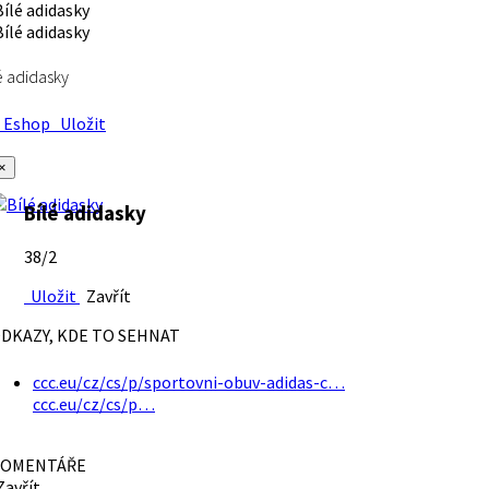
é adidasky
Eshop
Uložit
×
Bílé adidasky
38/2
Uložit
Zavřít
DKAZY, KDE TO SEHNAT
ccc.eu/cz/cs/p/sportovni-obuv-adidas-c…
ccc.eu/cz/cs/p…
OMENTÁŘE
avřít