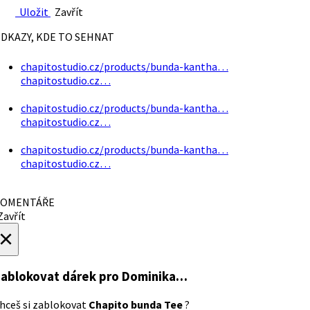
Uložit
Zavřít
DKAZY, KDE TO SEHNAT
chapitostudio.cz/products/bunda-kantha…
chapitostudio.cz…
chapitostudio.cz/products/bunda-kantha…
chapitostudio.cz…
chapitostudio.cz/products/bunda-kantha…
chapitostudio.cz…
OMENTÁŘE
avřít
×
ablokovat dárek
pro Dominika…
hceš si zablokovat
Chapito bunda Tee
?