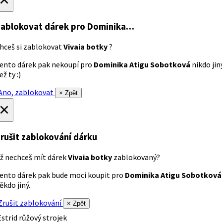
ablokovat dárek
pro Dominika…
hceš si zablokovat
Vivaia botky
?
ento dárek pak nekoupí pro
Dominika Atigu Sobotková
nikdo jin
ež ty :)
no, zablokovat
× Zpět
×
rušit zablokování dárku
ž nechceš mít dárek
Vivaia botky
zablokovaný?
ento dárek pak bude moci koupit pro
Dominika Atigu Sobotková
ěkdo jiný.
rušit zablokování
× Zpět