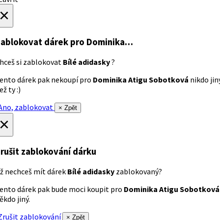
×
ablokovat dárek
pro Dominika…
hceš si zablokovat
Bílé adidasky
?
ento dárek pak nekoupí pro
Dominika Atigu Sobotková
nikdo jin
ež ty :)
no, zablokovat
× Zpět
×
rušit zablokování dárku
ž nechceš mít dárek
Bílé adidasky
zablokovaný?
ento dárek pak bude moci koupit pro
Dominika Atigu Sobotková
ěkdo jiný.
rušit zablokování
× Zpět