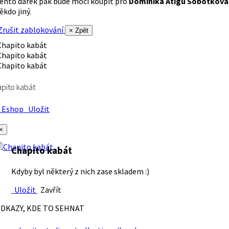
ento dárek pak bude moci koupit pro
Dominika Atigu Sobotková
ěkdo jiný.
rušit zablokování
× Zpět
pito kabát
Eshop
Uložit
×
Chapito kabát
Kdyby byl některý z nich zase skladem :)
Uložit
Zavřít
DKAZY, KDE TO SEHNAT