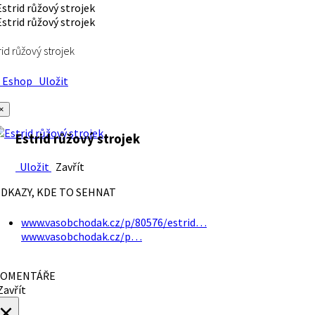
rid růžový strojek
Eshop
Uložit
×
Estrid růžový strojek
Uložit
Zavřít
DKAZY, KDE TO SEHNAT
www.vasobchodak.cz/p/80576/estrid…
www.vasobchodak.cz/p…
OMENTÁŘE
avřít
×