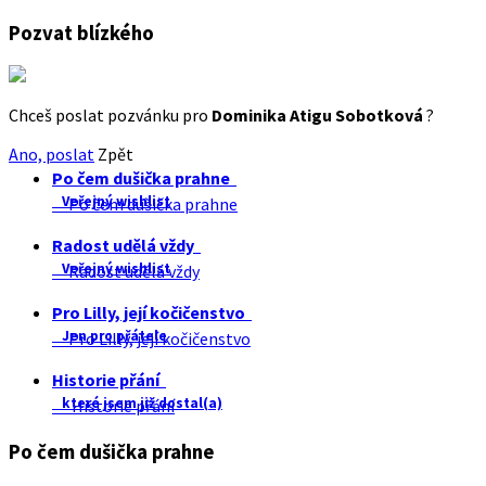
Pozvat blízkého
Chceš poslat pozvánku pro
Dominika Atigu Sobotková
?
Ano, poslat
Zpět
Po čem dušička prahne
Veřejný wishlist
Po čem dušička prahne
Radost udělá vždy
Veřejný wishlist
Radost udělá vždy
Pro Lilly, její kočičenstvo
Jen pro přátele
Pro Lilly, její kočičenstvo
Historie přání
které jsem již dostal(a)
Historie přání
Po čem dušička prahne