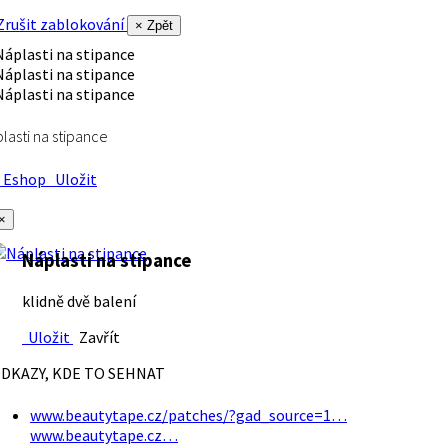
rušit zablokování
× Zpět
lasti na stipance
Eshop
Uložit
×
Náplasti na stipance
klidně dvě balení
Uložit
Zavřít
DKAZY, KDE TO SEHNAT
www.beautytape.cz/patches/?gad_source=1…
www.beautytape.cz…