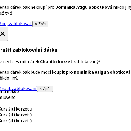
ento dárek pak nekoupí pro
Dominika Atigu Sobotková
nikdo jin
ež ty :)
no, zablokovat
× Zpět
×
rušit zablokování dárku
ž nechceš mít dárek
Chapito korzet
zablokovaný?
ento dárek pak bude moci koupit pro
Dominika Atigu Sobotková
ěkdo jiný.
rušit zablokování
× Zpět
 má někdo
mluveno