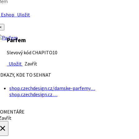
rfem
Eshop
Uložit
×
Parfem
Slevový kód CHAPITO10
Uložit
Zavřít
DKAZY, KDE TO SEHNAT
shop.czechdesign.cz/damske-parfemy…
shop.czechdesign.cz…
OMENTÁŘE
avřít
×