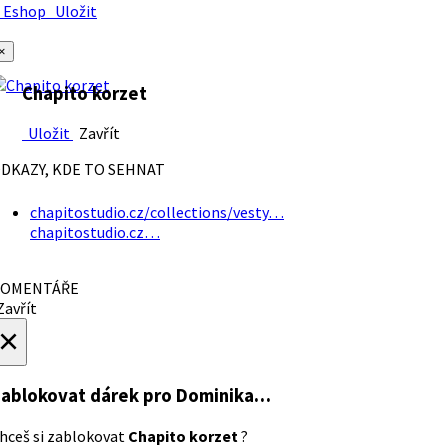
Eshop
Uložit
×
Chapito korzet
Uložit
Zavřít
DKAZY, KDE TO SEHNAT
chapitostudio.cz/collections/vesty…
chapitostudio.cz…
OMENTÁŘE
avřít
×
ablokovat dárek
pro Dominika…
hceš si zablokovat
Chapito korzet
?