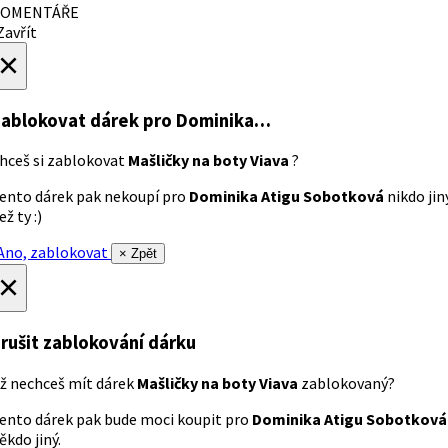
OMENTÁŘE
avřít
×
ablokovat dárek
pro Dominika…
hceš si zablokovat
Mašličky na boty Viava
?
ento dárek pak nekoupí pro
Dominika Atigu Sobotková
nikdo jin
ež ty :)
no, zablokovat
× Zpět
×
rušit zablokování dárku
ž nechceš mít dárek
Mašličky na boty Viava
zablokovaný?
ento dárek pak bude moci koupit pro
Dominika Atigu Sobotková
ěkdo jiný.