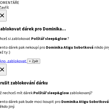
OMENTÁŘE
avřít
×
ablokovat dárek
pro Dominika…
hceš si zablokovat
Polštář sleep&glow
?
ento dárek pak nekoupí pro
Dominika Atigu Sobotková
nikdo jin
ež ty :)
no, zablokovat
× Zpět
×
rušit zablokování dárku
ž nechceš mít dárek
Polštář sleep&glow
zablokovaný?
ento dárek pak bude moci koupit pro
Dominika Atigu Sobotková
ěkdo jiný.