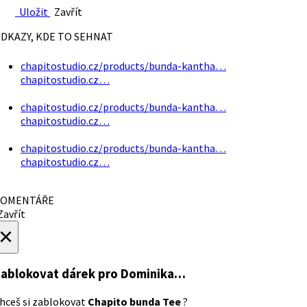
Uložit
Zavřít
DKAZY, KDE TO SEHNAT
chapitostudio.cz/products/bunda-kantha…
chapitostudio.cz…
chapitostudio.cz/products/bunda-kantha…
chapitostudio.cz…
chapitostudio.cz/products/bunda-kantha…
chapitostudio.cz…
OMENTÁŘE
avřít
×
ablokovat dárek
pro Dominika…
hceš si zablokovat
Chapito bunda Tee
?