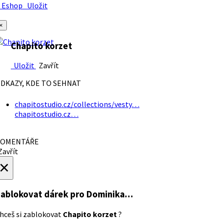
Eshop
Uložit
×
Chapito korzet
Uložit
Zavřít
DKAZY, KDE TO SEHNAT
chapitostudio.cz/collections/vesty…
chapitostudio.cz…
OMENTÁŘE
avřít
×
ablokovat dárek
pro Dominika…
hceš si zablokovat
Chapito korzet
?