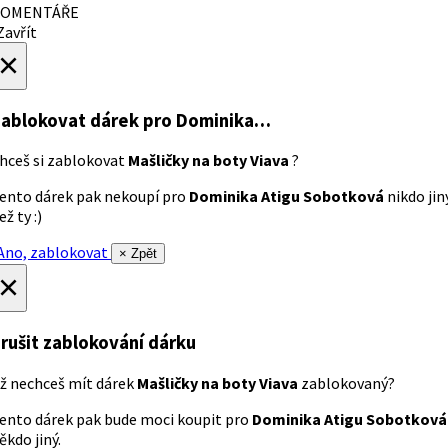
OMENTÁŘE
avřít
×
ablokovat dárek
pro Dominika…
hceš si zablokovat
Mašličky na boty Viava
?
ento dárek pak nekoupí pro
Dominika Atigu Sobotková
nikdo jin
ež ty :)
no, zablokovat
× Zpět
×
rušit zablokování dárku
ž nechceš mít dárek
Mašličky na boty Viava
zablokovaný?
ento dárek pak bude moci koupit pro
Dominika Atigu Sobotková
ěkdo jiný.