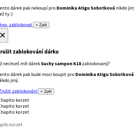
ento dárek pak nekoupí pro
Dominika Atigu Sobotková
nikdo jin
ež ty :)
no, zablokovat
× Zpět
×
rušit zablokování dárku
ž nechceš mít dárek
Suchy sampon K18
zablokovaný?
ento dárek pak bude moci koupit pro
Dominika Atigu Sobotková
ěkdo jiný.
rušit zablokování
× Zpět
pito korzet