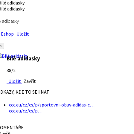
é adidasky
Eshop
Uložit
×
Bílé adidasky
38/2
Uložit
Zavřít
DKAZY, KDE TO SEHNAT
ccc.eu/cz/cs/p/sportovni-obuv-adidas-c…
ccc.eu/cz/cs/p…
OMENTÁŘE
avřít