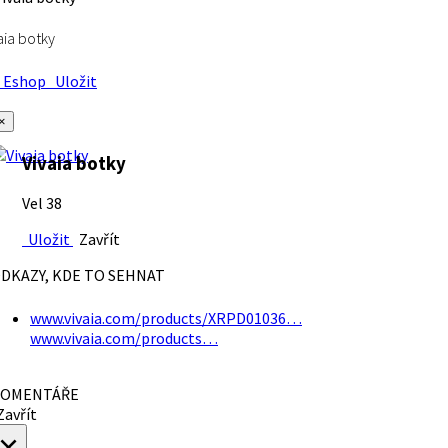
aia botky
Eshop
Uložit
×
Vivaia botky
Vel 38
Uložit
Zavřít
DKAZY, KDE TO SEHNAT
www.vivaia.com/products/XRPD01036…
www.vivaia.com/products…
OMENTÁŘE
avřít
×