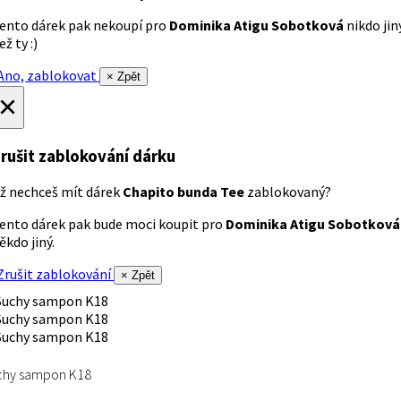
ento dárek pak nekoupí pro
Dominika Atigu Sobotková
nikdo jin
ež ty :)
no, zablokovat
× Zpět
×
rušit zablokování dárku
ž nechceš mít dárek
Chapito bunda Tee
zablokovaný?
ento dárek pak bude moci koupit pro
Dominika Atigu Sobotková
ěkdo jiný.
rušit zablokování
× Zpět
chy sampon K18