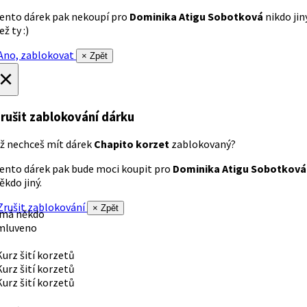
ento dárek pak nekoupí pro
Dominika Atigu Sobotková
nikdo jin
ež ty :)
no, zablokovat
× Zpět
×
rušit zablokování dárku
ž nechceš mít dárek
Chapito korzet
zablokovaný?
ento dárek pak bude moci koupit pro
Dominika Atigu Sobotková
ěkdo jiný.
rušit zablokování
× Zpět
 má někdo
mluveno