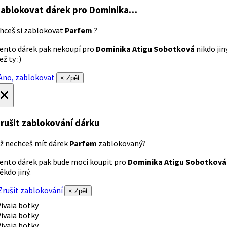
ablokovat dárek
pro Dominika…
hceš si zablokovat
Parfem
?
ento dárek pak nekoupí pro
Dominika Atigu Sobotková
nikdo jin
ež ty :)
no, zablokovat
× Zpět
×
rušit zablokování dárku
ž nechceš mít dárek
Parfem
zablokovaný?
ento dárek pak bude moci koupit pro
Dominika Atigu Sobotková
ěkdo jiný.
rušit zablokování
× Zpět