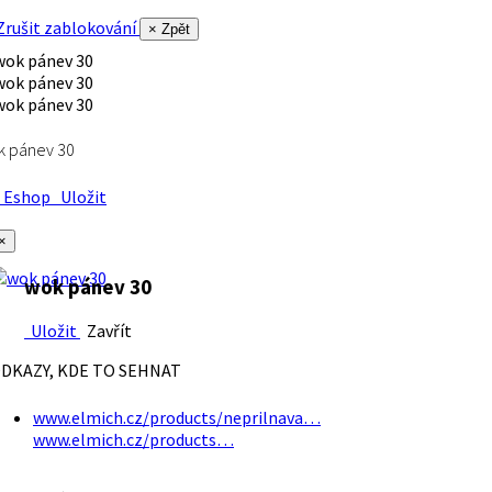
rušit zablokování
× Zpět
k pánev 30
Eshop
Uložit
×
wok pánev 30
Uložit
Zavřít
DKAZY, KDE TO SEHNAT
www.elmich.cz/products/neprilnava…
www.elmich.cz/products…