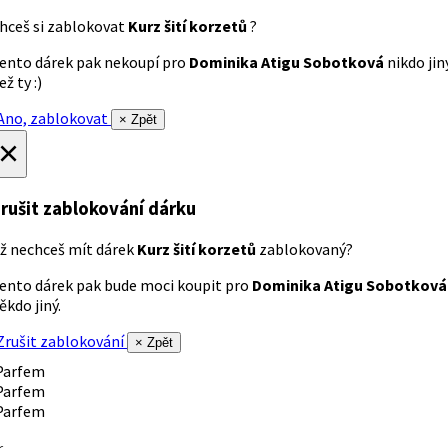
hceš si zablokovat
Kurz šití korzetů
?
ento dárek pak nekoupí pro
Dominika Atigu Sobotková
nikdo jin
ež ty :)
no, zablokovat
× Zpět
×
rušit zablokování dárku
ž nechceš mít dárek
Kurz šití korzetů
zablokovaný?
ento dárek pak bude moci koupit pro
Dominika Atigu Sobotková
ěkdo jiný.
rušit zablokování
× Zpět