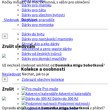
Dárky pro děti
Kočky milující, ne moc skromná, s vášni pro oblečení.
Dárky pro mamku
Dárky pro tátu
Dárky pro všechny bytosti
Sledovat
Do přátel
Dárky pro prarodiče
Dárky pro miminka
Dárky do bytu
×
Dárky pro nastávající maminky
Férové, bio a eko dárky
Zrušit sledování
Udržitelné a zero-waste dárky
Dárky od českých tvůrců
Dárky pro domácí mazlíčky
Už nechceš sledovat wishlist od
Dominika Atigu Sobotková
?
Kolekce a osobnosti
Nesledovat
Nechat, jak to je
Zobrazit všechny kolekce
×
Zrušit
Pro muže
Adventní kalendáře
Dárky do 300 Kč
Podzimní nutnosti
Opravdu chceš vyjmout
Dominika Atigu Sobotková
z přátel?
Voňavá kolekce