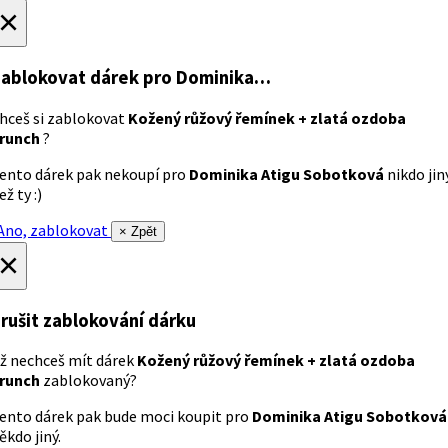
×
ablokovat dárek
pro Dominika…
hceš si zablokovat
Kožený růžový řemínek + zlatá ozdoba
runch
?
ento dárek pak nekoupí pro
Dominika Atigu Sobotková
nikdo jin
ež ty :)
no, zablokovat
× Zpět
×
rušit zablokování dárku
ž nechceš mít dárek
Kožený růžový řemínek + zlatá ozdoba
runch
zablokovaný?
ento dárek pak bude moci koupit pro
Dominika Atigu Sobotková
ěkdo jiný.