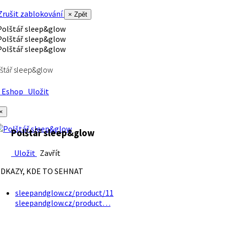
rušit zablokování
× Zpět
štář sleep&glow
Eshop
Uložit
×
Polštář sleep&glow
Uložit
Zavřít
DKAZY, KDE TO SEHNAT
sleepandglow.cz/product/11
sleepandglow.cz/product…