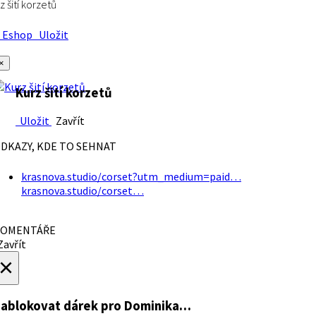
z šití korzetů
Eshop
Uložit
×
Kurz šití korzetů
Uložit
Zavřít
DKAZY, KDE TO SEHNAT
krasnova.studio/corset?utm_medium=paid…
krasnova.studio/corset…
OMENTÁŘE
avřít
×
ablokovat dárek
pro Dominika…