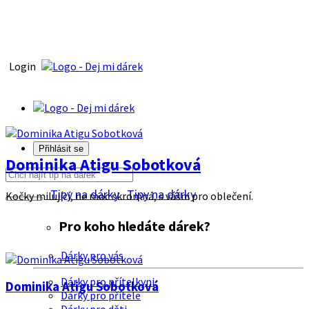
Login
Přihlásit se
Dominika Atigu Sobotková
Tipy na dárky
Tipy na dárky
Kočky milující, ne moc skromná, s vášni pro oblečení.
Pro koho hledáte dárek?
Dárky pro vás
Dárky pro přítelkyni
Dominika Atigu Sobotková
Dárky pro přítele