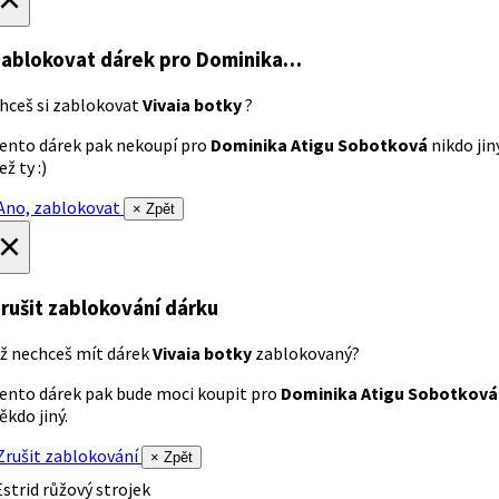
ablokovat dárek
pro Dominika…
hceš si zablokovat
Vivaia botky
?
ento dárek pak nekoupí pro
Dominika Atigu Sobotková
nikdo jin
ež ty :)
no, zablokovat
× Zpět
×
rušit zablokování dárku
ž nechceš mít dárek
Vivaia botky
zablokovaný?
ento dárek pak bude moci koupit pro
Dominika Atigu Sobotková
ěkdo jiný.
rušit zablokování
× Zpět