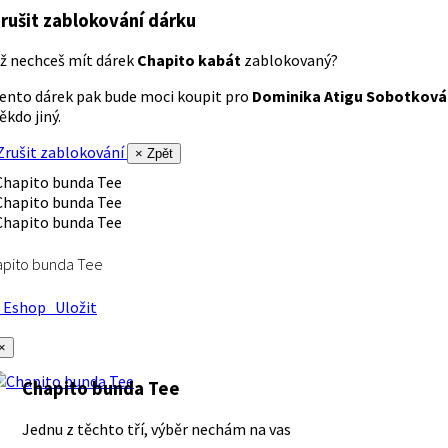
rušit zablokování dárku
ž nechceš mít dárek
Chapito kabát
zablokovaný?
ento dárek pak bude moci koupit pro
Dominika Atigu Sobotková
ěkdo jiný.
rušit zablokování
× Zpět
apito bunda Tee
Eshop
Uložit
×
Chapito bunda Tee
Jednu z těchto tří, výběr nechám na vas