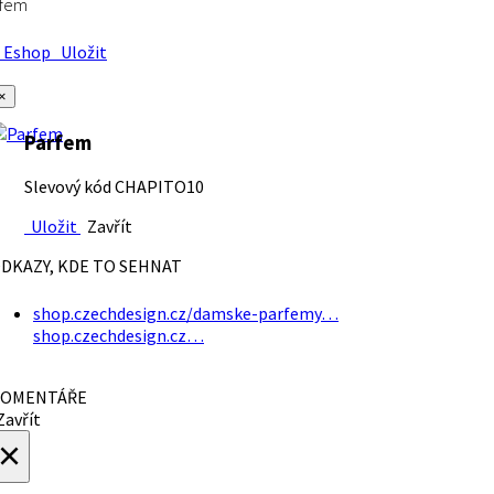
rfem
Eshop
Uložit
×
Parfem
Slevový kód CHAPITO10
Uložit
Zavřít
DKAZY, KDE TO SEHNAT
shop.czechdesign.cz/damske-parfemy…
shop.czechdesign.cz…
OMENTÁŘE
avřít
×