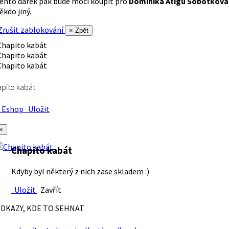
ento dárek pak bude moci koupit pro
Dominika Atigu Sobotková
ěkdo jiný.
rušit zablokování
× Zpět
pito kabát
Eshop
Uložit
×
Chapito kabát
Kdyby byl některý z nich zase skladem :)
Uložit
Zavřít
DKAZY, KDE TO SEHNAT