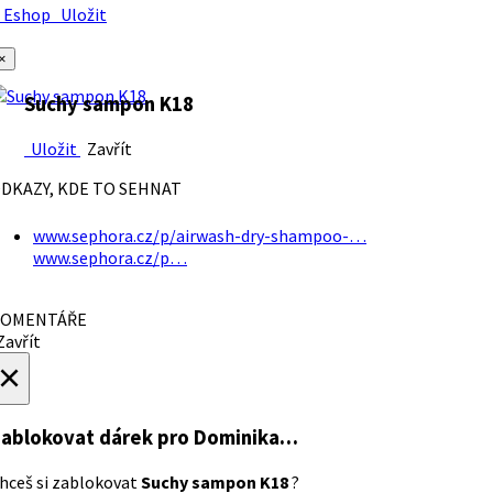
Eshop
Uložit
×
Suchy sampon K18
Uložit
Zavřít
DKAZY, KDE TO SEHNAT
www.sephora.cz/p/airwash-dry-shampoo-…
www.sephora.cz/p…
OMENTÁŘE
avřít
×
ablokovat dárek
pro Dominika…
hceš si zablokovat
Suchy sampon K18
?