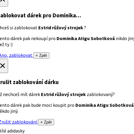
ablokovat dárek
pro Dominika…
hceš si zablokovat
Estrid růžový strojek
?
ento dárek pak nekoupí pro
Dominika Atigu Sobotková
nikdo jin
ež ty :)
no, zablokovat
× Zpět
×
rušit zablokování dárku
ž nechceš mít dárek
Estrid růžový strojek
zablokovaný?
ento dárek pak bude moci koupit pro
Dominika Atigu Sobotková
ěkdo jiný.
rušit zablokování
× Zpět