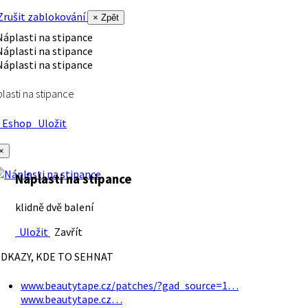
rušit zablokování
× Zpět
lasti na stipance
Eshop
Uložit
×
Náplasti na stipance
klidně dvě balení
Uložit
Zavřít
DKAZY, KDE TO SEHNAT
www.beautytape.cz/patches/?gad_source=1…
www.beautytape.cz…