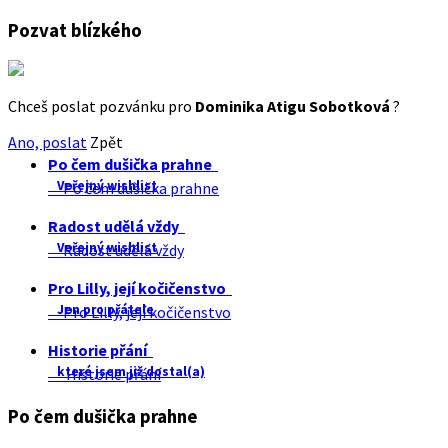
Pozvat blízkého
Chceš poslat pozvánku pro
Dominika Atigu Sobotková
?
Ano, poslat
Zpět
Po čem dušička prahne
Veřejný wishlist
Po čem dušička prahne
Radost udělá vždy
Veřejný wishlist
Radost udělá vždy
Pro Lilly, její kočičenstvo
Jen pro přátele
Pro Lilly, její kočičenstvo
Historie přání
které jsem již dostal(a)
Historie přání
Po čem dušička prahne