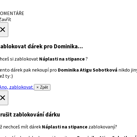
OMENTÁŘE
avřít
×
ablokovat dárek
pro Dominika…
hceš si zablokovat
Náplasti na stipance
?
ento dárek pak nekoupí pro
Dominika Atigu Sobotková
nikdo jin
ež ty :)
no, zablokovat
× Zpět
×
rušit zablokování dárku
ž nechceš mít dárek
Náplasti na stipance
zablokovaný?