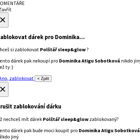
OMENTÁŘE
avřít
×
ablokovat dárek
pro Dominika…
hceš si zablokovat
Polštář sleep&glow
?
ento dárek pak nekoupí pro
Dominika Atigu Sobotková
nikdo jin
ež ty :)
no, zablokovat
× Zpět
×
rušit zablokování dárku
ž nechceš mít dárek
Polštář sleep&glow
zablokovaný?
ento dárek pak bude moci koupit pro
Dominika Atigu Sobotková
ěkdo jiný.