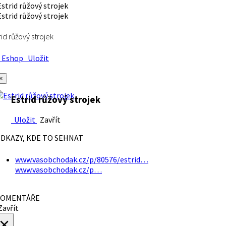
rid růžový strojek
Eshop
Uložit
×
Estrid růžový strojek
Uložit
Zavřít
DKAZY, KDE TO SEHNAT
www.vasobchodak.cz/p/80576/estrid…
www.vasobchodak.cz/p…
OMENTÁŘE
avřít
×