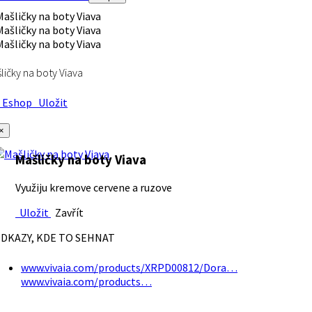
ličky na boty Viava
Eshop
Uložit
×
Mašličky na boty Viava
Využiju kremove cervene a ruzove
Uložit
Zavřít
DKAZY, KDE TO SEHNAT
www.vivaia.com/products/XRPD00812/Dora…
www.vivaia.com/products…