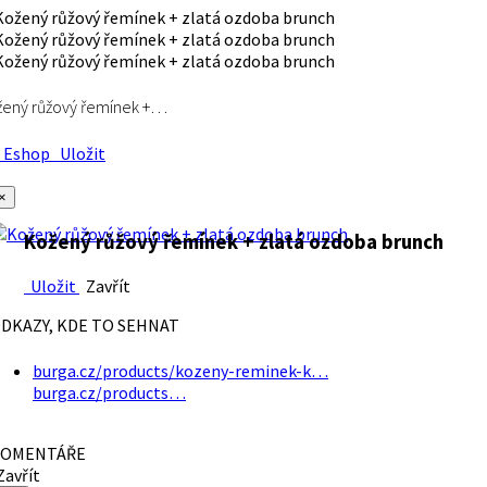
ený růžový řemínek +…
Eshop
Uložit
×
Kožený růžový řemínek + zlatá ozdoba brunch
Uložit
Zavřít
DKAZY, KDE TO SEHNAT
burga.cz/products/kozeny-reminek-k…
burga.cz/products…
OMENTÁŘE
avřít