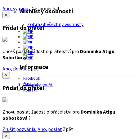
Ano, vyjmout
Ne, ponechat
Wishlisty osobností
×
Zobrazit všechny wishlisty
Přidat do přátel
Chceš poslat žádost o přátelství pro
Dominika Atigu
Sobotková
?
Informace
Ano, poslat
Zpět
×
Facebook
O nás
Podmínky použití
Přidat do přátel
Kontakt
Znovu poslat žádost o přátelství pro
Dominika Atigu
Sobotková
?
Zrušit pozvánku
Ano, poslat
Zpět
×