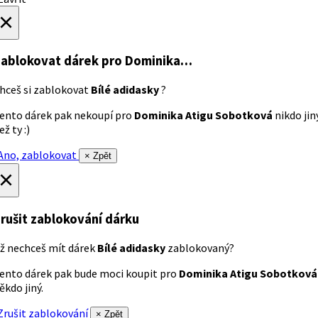
×
ablokovat dárek
pro Dominika…
hceš si zablokovat
Bílé adidasky
?
ento dárek pak nekoupí pro
Dominika Atigu Sobotková
nikdo jin
ež ty :)
no, zablokovat
× Zpět
×
rušit zablokování dárku
ž nechceš mít dárek
Bílé adidasky
zablokovaný?
ento dárek pak bude moci koupit pro
Dominika Atigu Sobotková
ěkdo jiný.
rušit zablokování
× Zpět