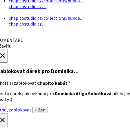
chapitostudio.cz/collections/bunda…
chapitostudio.cz…
chapitostudio.cz/collections/bunda…
chapitostudio.cz…
OMENTÁŘE
avřít
×
ablokovat dárek
pro Dominika…
hceš si zablokovat
Chapito kabát
?
ento dárek pak nekoupí pro
Dominika Atigu Sobotková
nikdo jin
ež ty :)
no, zablokovat
× Zpět
×