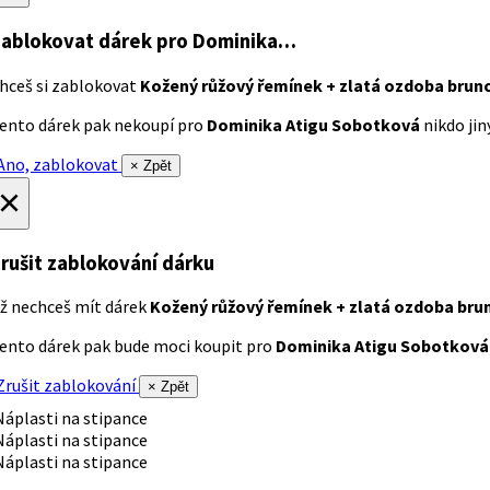
ablokovat dárek
pro Dominika…
hceš si zablokovat
Kožený růžový řemínek + zlatá ozdoba brun
ento dárek pak nekoupí pro
Dominika Atigu Sobotková
nikdo jiný
no, zablokovat
× Zpět
×
rušit zablokování dárku
ž nechceš mít dárek
Kožený růžový řemínek + zlatá ozdoba bru
ento dárek pak bude moci koupit pro
Dominika Atigu Sobotková
rušit zablokování
× Zpět