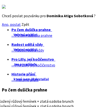
Chceš poslat pozvánku pro
Dominika Atigu Sobotková
?
Ano, poslat
Zpět
Po čem dušička prahne
Veřejný wishlist
Po čem dušička prahne
Radost udělá vždy
Veřejný wishlist
Radost udělá vždy
Pro Lilly, její kočičenstvo
Jen pro přátele
Pro Lilly, její kočičenstvo
Historie přání
které jsem již dostal(a)
Historie přání
Po čem dušička prahne