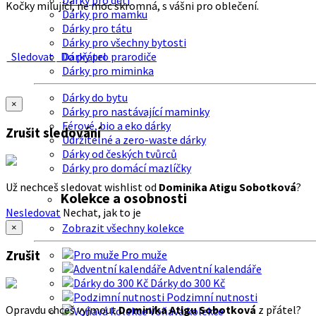
Dárky pro děti
Kočky milující, ne moc skromná, s vášni pro oblečení.
Dárky pro mamku
Dárky pro tátu
Dárky pro všechny bytosti
Sledovat
Do přátel
Dárky pro prarodiče
Dárky pro miminka
Dárky do bytu
×
Dárky pro nastávající maminky
Férové, bio a eko dárky
Zrušit sledování
Udržitelné a zero-waste dárky
Dárky od českých tvůrců
Dárky pro domácí mazlíčky
Už nechceš sledovat wishlist od
Dominika Atigu Sobotková
?
Kolekce a osobnosti
Nesledovat
Nechat, jak to je
Zobrazit všechny kolekce
×
Zrušit
Pro muže
Adventní kalendáře
Dárky do 300 Kč
Podzimní nutnosti
Opravdu chceš vyjmout
Dominika Atigu Sobotková
z přátel?
Voňavá kolekce