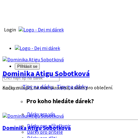
Login
Přihlásit se
Dominika Atigu Sobotková
Tipy na dárky
Tipy na dárky
Kočky milující, ne moc skromná, s vášni pro oblečení.
Pro koho hledáte dárek?
Dárky pro vás
Dárky pro přítelkyni
Dominika Atigu Sobotková
Dárky pro přítele