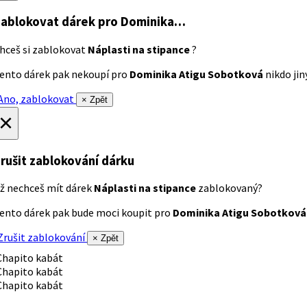
ablokovat dárek
pro Dominika…
hceš si zablokovat
Náplasti na stipance
?
ento dárek pak nekoupí pro
Dominika Atigu Sobotková
nikdo jiný
no, zablokovat
× Zpět
×
rušit zablokování dárku
ž nechceš mít dárek
Náplasti na stipance
zablokovaný?
ento dárek pak bude moci koupit pro
Dominika Atigu Sobotková
rušit zablokování
× Zpět