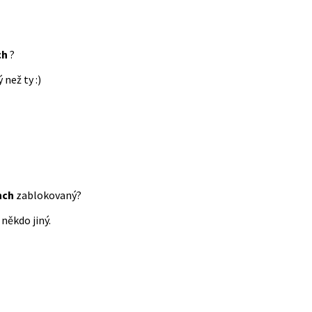
ch
?
 než ty :)
nch
zablokovaný?
někdo jiný.