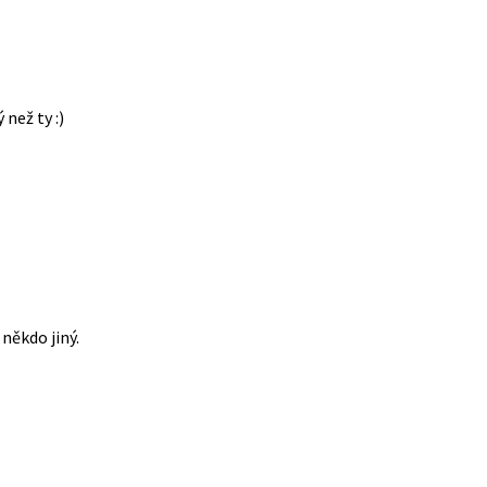
 než ty :)
někdo jiný.