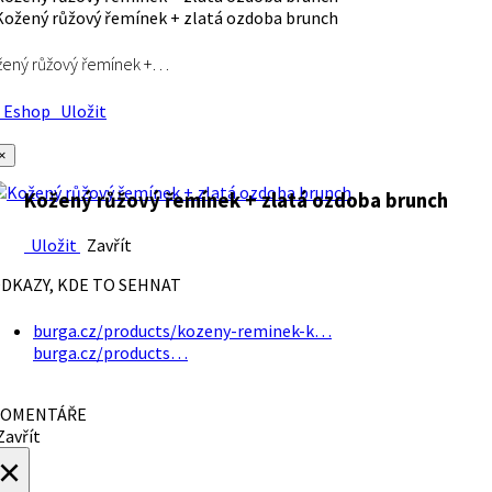
ený růžový řemínek +…
Eshop
Uložit
×
Kožený růžový řemínek + zlatá ozdoba brunch
Uložit
Zavřít
DKAZY, KDE TO SEHNAT
burga.cz/products/kozeny-reminek-k…
burga.cz/products…
OMENTÁŘE
avřít
×