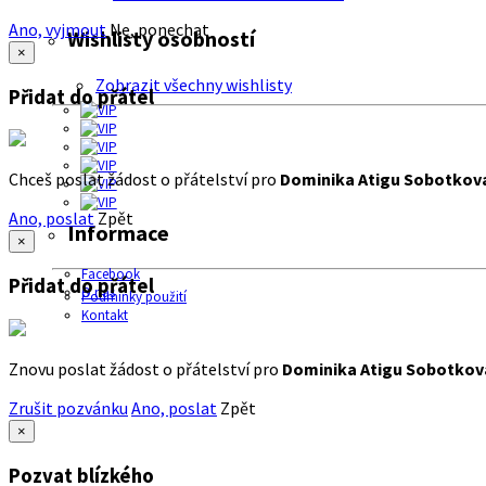
Ano, vyjmout
Ne, ponechat
Wishlisty osobností
×
Zobrazit všechny wishlisty
Přidat do přátel
Chceš poslat žádost o přátelství pro
Dominika Atigu Sobotkov
Ano, poslat
Zpět
Informace
×
Facebook
Přidat do přátel
O nás
Podmínky použití
Kontakt
Znovu poslat žádost o přátelství pro
Dominika Atigu Sobotkov
Zrušit pozvánku
Ano, poslat
Zpět
×
Pozvat blízkého