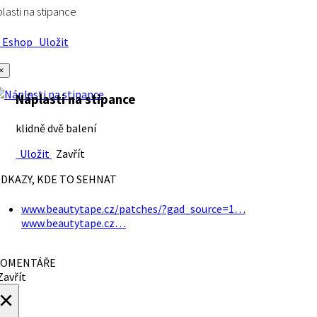
lasti na stipance
Eshop
Uložit
×
Náplasti na stipance
klidně dvě balení
Uložit
Zavřít
DKAZY, KDE TO SEHNAT
www.beautytape.cz/patches/?gad_source=1…
www.beautytape.cz…
OMENTÁŘE
avřít
×