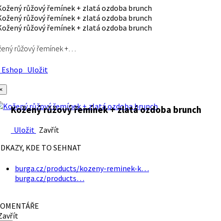
ený růžový řemínek +…
Eshop
Uložit
×
Kožený růžový řemínek + zlatá ozdoba brunch
Uložit
Zavřít
DKAZY, KDE TO SEHNAT
burga.cz/products/kozeny-reminek-k…
burga.cz/products…
OMENTÁŘE
avřít