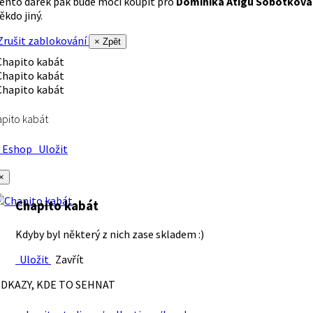
ento dárek pak bude moci koupit pro
Dominika Atigu Sobotková
ěkdo jiný.
rušit zablokování
× Zpět
pito kabát
Eshop
Uložit
×
Chapito kabát
Kdyby byl některý z nich zase skladem :)
Uložit
Zavřít
DKAZY, KDE TO SEHNAT