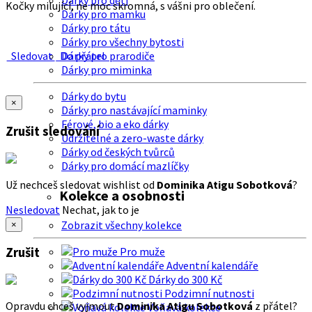
Dárky pro děti
Kočky milující, ne moc skromná, s vášni pro oblečení.
Dárky pro mamku
Dárky pro tátu
Dárky pro všechny bytosti
Sledovat
Do přátel
Dárky pro prarodiče
Dárky pro miminka
Dárky do bytu
×
Dárky pro nastávající maminky
Férové, bio a eko dárky
Zrušit sledování
Udržitelné a zero-waste dárky
Dárky od českých tvůrců
Dárky pro domácí mazlíčky
Už nechceš sledovat wishlist od
Dominika Atigu Sobotková
?
Kolekce a osobnosti
Nesledovat
Nechat, jak to je
Zobrazit všechny kolekce
×
Zrušit
Pro muže
Adventní kalendáře
Dárky do 300 Kč
Podzimní nutnosti
Opravdu chceš vyjmout
Dominika Atigu Sobotková
z přátel?
Voňavá kolekce