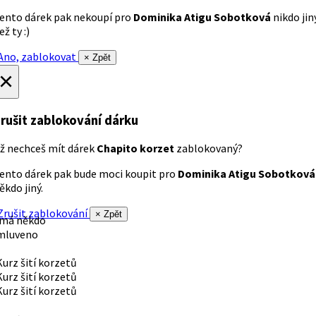
ento dárek pak nekoupí pro
Dominika Atigu Sobotková
nikdo jin
ež ty :)
no, zablokovat
× Zpět
×
rušit zablokování dárku
ž nechceš mít dárek
Chapito korzet
zablokovaný?
ento dárek pak bude moci koupit pro
Dominika Atigu Sobotková
ěkdo jiný.
rušit zablokování
× Zpět
 má někdo
mluveno