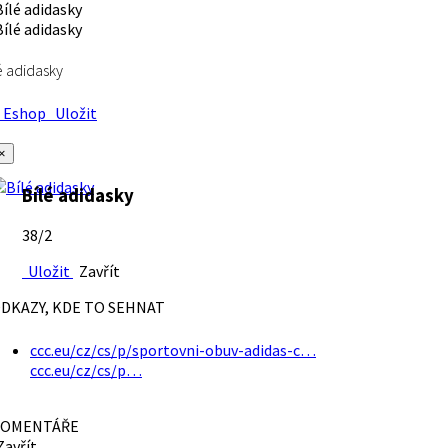
é adidasky
Eshop
Uložit
×
Bílé adidasky
38/2
Uložit
Zavřít
DKAZY, KDE TO SEHNAT
ccc.eu/cz/cs/p/sportovni-obuv-adidas-c…
ccc.eu/cz/cs/p…
OMENTÁŘE
avřít