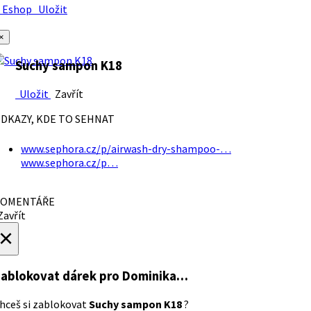
Eshop
Uložit
×
Suchy sampon K18
Uložit
Zavřít
DKAZY, KDE TO SEHNAT
www.sephora.cz/p/airwash-dry-shampoo-…
www.sephora.cz/p…
OMENTÁŘE
avřít
×
ablokovat dárek
pro Dominika…
hceš si zablokovat
Suchy sampon K18
?