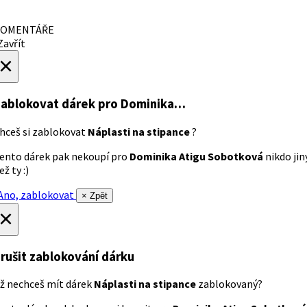
OMENTÁŘE
avřít
×
ablokovat dárek
pro Dominika…
hceš si zablokovat
Náplasti na stipance
?
ento dárek pak nekoupí pro
Dominika Atigu Sobotková
nikdo jin
ež ty :)
no, zablokovat
× Zpět
×
rušit zablokování dárku
ž nechceš mít dárek
Náplasti na stipance
zablokovaný?