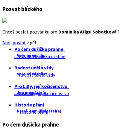
Pozvat blízkého
Chceš poslat pozvánku pro
Dominika Atigu Sobotková
?
Ano, poslat
Zpět
Po čem dušička prahne
Veřejný wishlist
Po čem dušička prahne
Radost udělá vždy
Veřejný wishlist
Radost udělá vždy
Pro Lilly, její kočičenstvo
Jen pro přátele
Pro Lilly, její kočičenstvo
Historie přání
které jsem již dostal(a)
Historie přání
Po čem dušička prahne