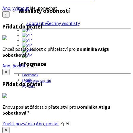
Ano, vyjmout
Ne, ponechat
Wishlisty osobností
×
Zobrazit všechny wishlisty
Přidat do přátel
Chceš poslat žádost o přátelství pro
Dominika Atigu
Sobotková
?
Informace
Ano, poslat
Zpět
×
Facebook
O nás
Podmínky použití
Přidat do přátel
Kontakt
Znovu poslat žádost o přátelství pro
Dominika Atigu
Sobotková
?
Zrušit pozvánku
Ano, poslat
Zpět
×