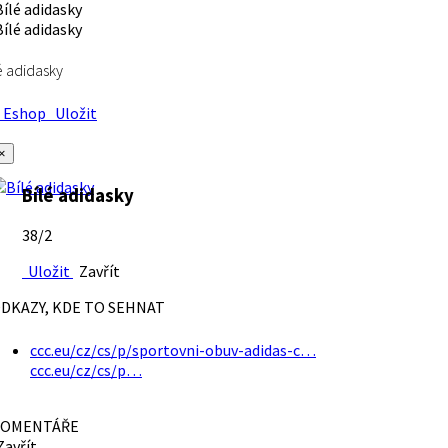
é adidasky
Eshop
Uložit
×
Bílé adidasky
38/2
Uložit
Zavřít
DKAZY, KDE TO SEHNAT
ccc.eu/cz/cs/p/sportovni-obuv-adidas-c…
ccc.eu/cz/cs/p…
OMENTÁŘE
avřít