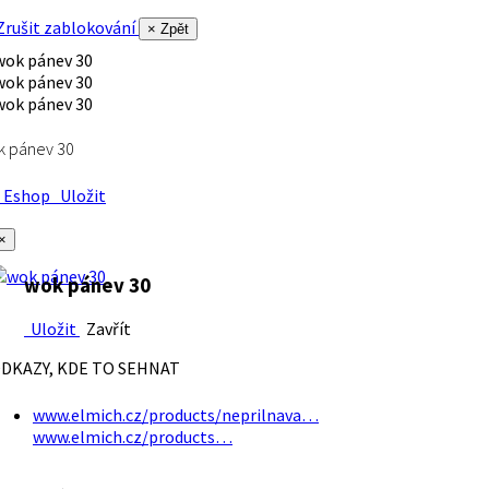
rušit zablokování
× Zpět
k pánev 30
Eshop
Uložit
×
wok pánev 30
Uložit
Zavřít
DKAZY, KDE TO SEHNAT
www.elmich.cz/products/neprilnava…
www.elmich.cz/products…