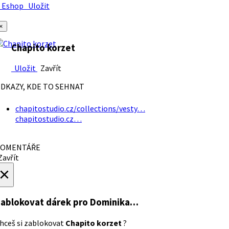
Eshop
Uložit
×
Chapito korzet
Uložit
Zavřít
DKAZY, KDE TO SEHNAT
chapitostudio.cz/collections/vesty…
chapitostudio.cz…
OMENTÁŘE
avřít
×
ablokovat dárek
pro Dominika…
hceš si zablokovat
Chapito korzet
?