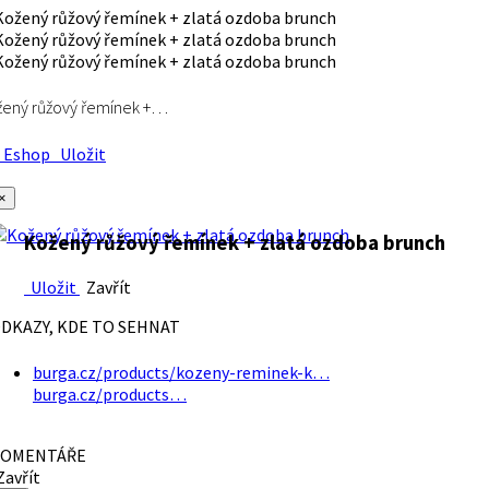
ený růžový řemínek +…
Eshop
Uložit
×
Kožený růžový řemínek + zlatá ozdoba brunch
Uložit
Zavřít
DKAZY, KDE TO SEHNAT
burga.cz/products/kozeny-reminek-k…
burga.cz/products…
OMENTÁŘE
avřít