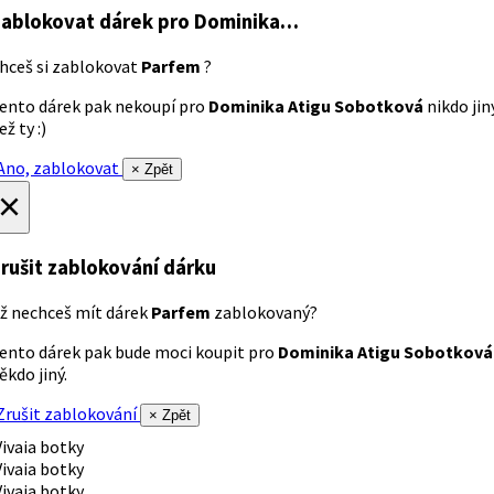
ablokovat dárek
pro Dominika…
hceš si zablokovat
Parfem
?
ento dárek pak nekoupí pro
Dominika Atigu Sobotková
nikdo jin
ež ty :)
no, zablokovat
× Zpět
×
rušit zablokování dárku
ž nechceš mít dárek
Parfem
zablokovaný?
ento dárek pak bude moci koupit pro
Dominika Atigu Sobotková
ěkdo jiný.
rušit zablokování
× Zpět