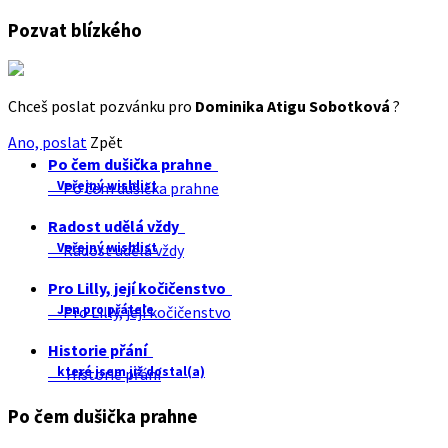
Pozvat blízkého
Chceš poslat pozvánku pro
Dominika Atigu Sobotková
?
Ano, poslat
Zpět
Po čem dušička prahne
Veřejný wishlist
Po čem dušička prahne
Radost udělá vždy
Veřejný wishlist
Radost udělá vždy
Pro Lilly, její kočičenstvo
Jen pro přátele
Pro Lilly, její kočičenstvo
Historie přání
které jsem již dostal(a)
Historie přání
Po čem dušička prahne