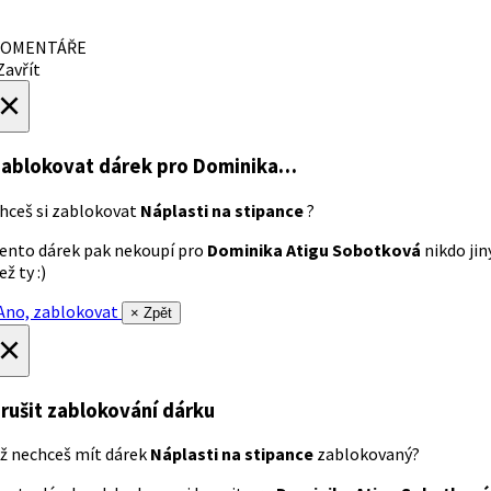
OMENTÁŘE
avřít
×
ablokovat dárek
pro Dominika…
hceš si zablokovat
Náplasti na stipance
?
ento dárek pak nekoupí pro
Dominika Atigu Sobotková
nikdo jin
ež ty :)
no, zablokovat
× Zpět
×
rušit zablokování dárku
ž nechceš mít dárek
Náplasti na stipance
zablokovaný?