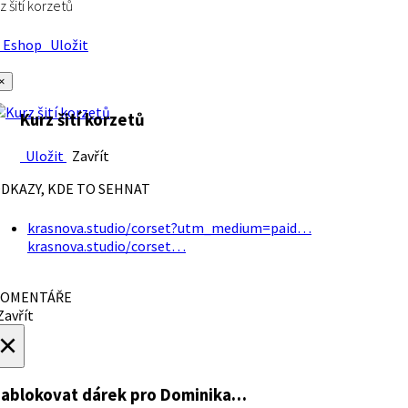
z šití korzetů
Eshop
Uložit
×
Kurz šití korzetů
Uložit
Zavřít
DKAZY, KDE TO SEHNAT
krasnova.studio/corset?utm_medium=paid…
krasnova.studio/corset…
OMENTÁŘE
avřít
×
ablokovat dárek
pro Dominika…