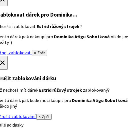
ablokovat dárek
pro Dominika…
hceš si zablokovat
Estrid růžový strojek
?
ento dárek pak nekoupí pro
Dominika Atigu Sobotková
nikdo jin
ež ty :)
no, zablokovat
× Zpět
×
rušit zablokování dárku
ž nechceš mít dárek
Estrid růžový strojek
zablokovaný?
ento dárek pak bude moci koupit pro
Dominika Atigu Sobotková
ěkdo jiný.
rušit zablokování
× Zpět