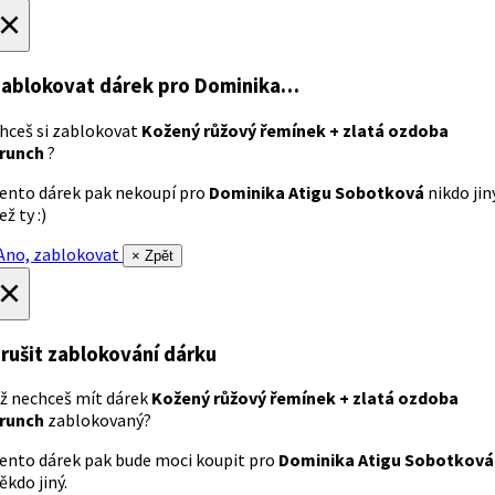
×
ablokovat dárek
pro Dominika…
hceš si zablokovat
Kožený růžový řemínek + zlatá ozdoba
runch
?
ento dárek pak nekoupí pro
Dominika Atigu Sobotková
nikdo jin
ež ty :)
no, zablokovat
× Zpět
×
rušit zablokování dárku
ž nechceš mít dárek
Kožený růžový řemínek + zlatá ozdoba
runch
zablokovaný?
ento dárek pak bude moci koupit pro
Dominika Atigu Sobotková
ěkdo jiný.