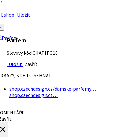
rfem
Eshop
Uložit
×
Parfem
Slevový kód CHAPITO10
Uložit
Zavřít
DKAZY, KDE TO SEHNAT
shop.czechdesign.cz/damske-parfemy…
shop.czechdesign.cz…
OMENTÁŘE
avřít
×