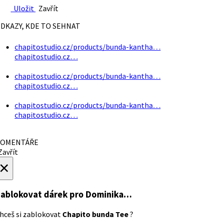
Uložit
Zavřít
DKAZY, KDE TO SEHNAT
chapitostudio.cz/products/bunda-kantha…
chapitostudio.cz…
chapitostudio.cz/products/bunda-kantha…
chapitostudio.cz…
chapitostudio.cz/products/bunda-kantha…
chapitostudio.cz…
OMENTÁŘE
avřít
×
ablokovat dárek
pro Dominika…
hceš si zablokovat
Chapito bunda Tee
?