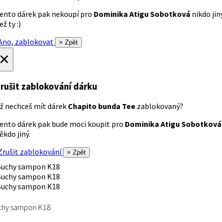
ento dárek pak nekoupí pro
Dominika Atigu Sobotková
nikdo jin
ež ty :)
no, zablokovat
× Zpět
×
rušit zablokování dárku
ž nechceš mít dárek
Chapito bunda Tee
zablokovaný?
ento dárek pak bude moci koupit pro
Dominika Atigu Sobotková
ěkdo jiný.
rušit zablokování
× Zpět
chy sampon K18