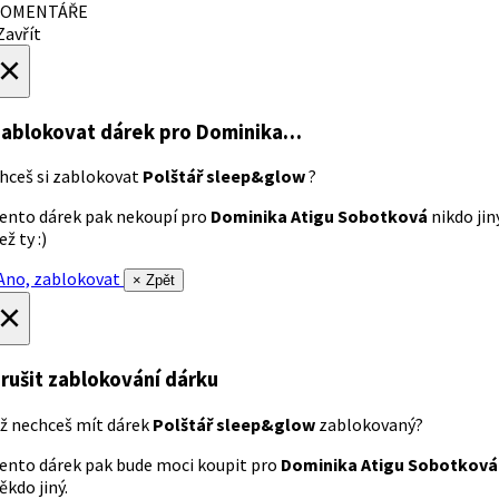
OMENTÁŘE
avřít
×
ablokovat dárek
pro Dominika…
hceš si zablokovat
Polštář sleep&glow
?
ento dárek pak nekoupí pro
Dominika Atigu Sobotková
nikdo jin
ež ty :)
no, zablokovat
× Zpět
×
rušit zablokování dárku
ž nechceš mít dárek
Polštář sleep&glow
zablokovaný?
ento dárek pak bude moci koupit pro
Dominika Atigu Sobotková
ěkdo jiný.