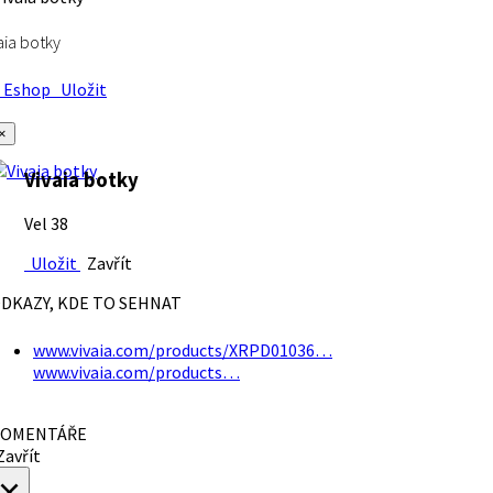
aia botky
Eshop
Uložit
×
Vivaia botky
Vel 38
Uložit
Zavřít
DKAZY, KDE TO SEHNAT
www.vivaia.com/products/XRPD01036…
www.vivaia.com/products…
OMENTÁŘE
avřít
×