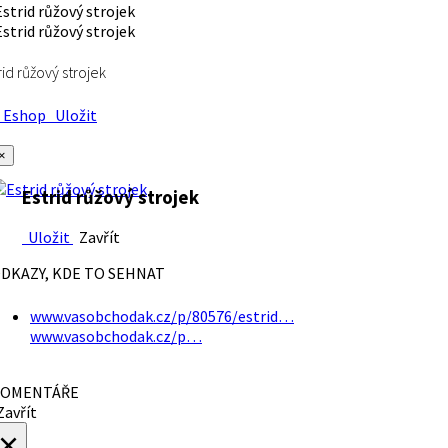
rid růžový strojek
Eshop
Uložit
×
Estrid růžový strojek
Uložit
Zavřít
DKAZY, KDE TO SEHNAT
www.vasobchodak.cz/p/80576/estrid…
www.vasobchodak.cz/p…
OMENTÁŘE
avřít
×