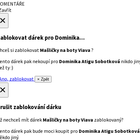
OMENTÁŘE
avřít
×
ablokovat dárek
pro Dominika…
hceš si zablokovat
Mašličky na boty Viava
?
ento dárek pak nekoupí pro
Dominika Atigu Sobotková
nikdo jin
ež ty :)
no, zablokovat
× Zpět
×
rušit zablokování dárku
ž nechceš mít dárek
Mašličky na boty Viava
zablokovaný?
ento dárek pak bude moci koupit pro
Dominika Atigu Sobotková
ěkdo jiný.