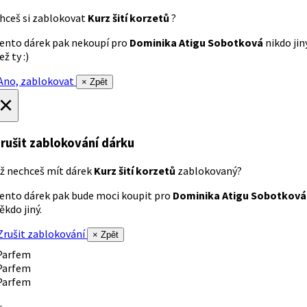
hceš si zablokovat
Kurz šití korzetů
?
ento dárek pak nekoupí pro
Dominika Atigu Sobotková
nikdo jin
ež ty :)
no, zablokovat
× Zpět
×
rušit zablokování dárku
ž nechceš mít dárek
Kurz šití korzetů
zablokovaný?
ento dárek pak bude moci koupit pro
Dominika Atigu Sobotková
ěkdo jiný.
rušit zablokování
× Zpět