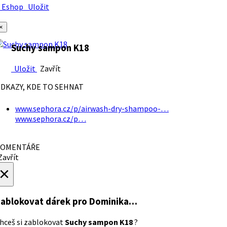
Eshop
Uložit
×
Suchy sampon K18
Uložit
Zavřít
DKAZY, KDE TO SEHNAT
www.sephora.cz/p/airwash-dry-shampoo-…
www.sephora.cz/p…
OMENTÁŘE
avřít
×
ablokovat dárek
pro Dominika…
hceš si zablokovat
Suchy sampon K18
?