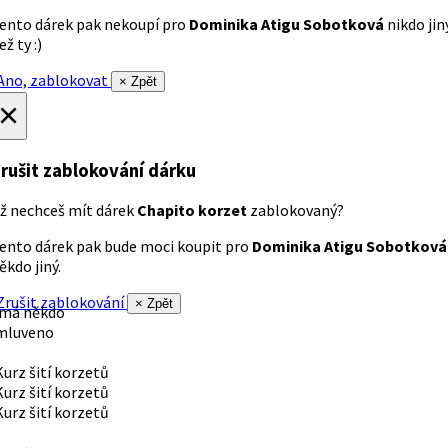
ento dárek pak nekoupí pro
Dominika Atigu Sobotková
nikdo jin
ež ty :)
no, zablokovat
× Zpět
×
rušit zablokování dárku
ž nechceš mít dárek
Chapito korzet
zablokovaný?
ento dárek pak bude moci koupit pro
Dominika Atigu Sobotková
ěkdo jiný.
rušit zablokování
× Zpět
 má někdo
mluveno