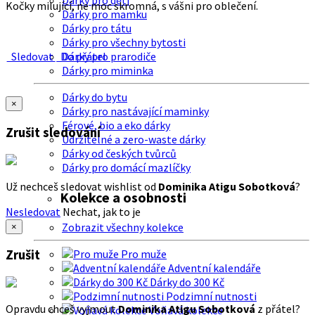
Dárky pro děti
Kočky milující, ne moc skromná, s vášni pro oblečení.
Dárky pro mamku
Dárky pro tátu
Dárky pro všechny bytosti
Sledovat
Do přátel
Dárky pro prarodiče
Dárky pro miminka
Dárky do bytu
×
Dárky pro nastávající maminky
Férové, bio a eko dárky
Zrušit sledování
Udržitelné a zero-waste dárky
Dárky od českých tvůrců
Dárky pro domácí mazlíčky
Už nechceš sledovat wishlist od
Dominika Atigu Sobotková
?
Kolekce a osobnosti
Nesledovat
Nechat, jak to je
Zobrazit všechny kolekce
×
Zrušit
Pro muže
Adventní kalendáře
Dárky do 300 Kč
Podzimní nutnosti
Opravdu chceš vyjmout
Dominika Atigu Sobotková
z přátel?
Voňavá kolekce