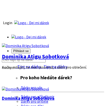
Login
Přihlásit se
Dominika Atigu Sobotková
Tipy na dárky
Tipy na dárky
Kočky milující, ne moc skromná, s vášni pro oblečení.
Pro koho hledáte dárek?
Dárky pro vás
Dárky pro přítelkyni
Dominika Atigu Sobotková
Dárky pro přítele