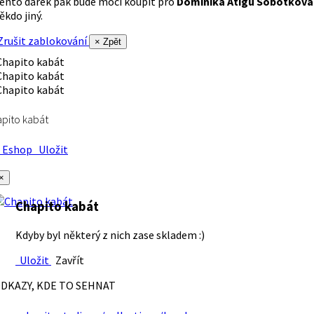
ento dárek pak bude moci koupit pro
Dominika Atigu Sobotková
ěkdo jiný.
rušit zablokování
× Zpět
pito kabát
Eshop
Uložit
×
Chapito kabát
Kdyby byl některý z nich zase skladem :)
Uložit
Zavřít
DKAZY, KDE TO SEHNAT