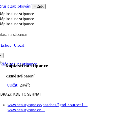
rušit zablokování
× Zpět
lasti na stipance
Eshop
Uložit
×
Náplasti na stipance
klidně dvě balení
Uložit
Zavřít
DKAZY, KDE TO SEHNAT
www.beautytape.cz/patches/?gad_source=1…
www.beautytape.cz…