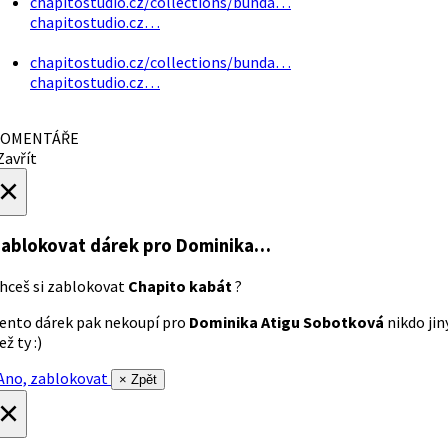
chapitostudio.cz/collections/bunda…
chapitostudio.cz…
chapitostudio.cz/collections/bunda…
chapitostudio.cz…
OMENTÁŘE
avřít
×
ablokovat dárek
pro Dominika…
hceš si zablokovat
Chapito kabát
?
ento dárek pak nekoupí pro
Dominika Atigu Sobotková
nikdo jin
ež ty :)
no, zablokovat
× Zpět
×