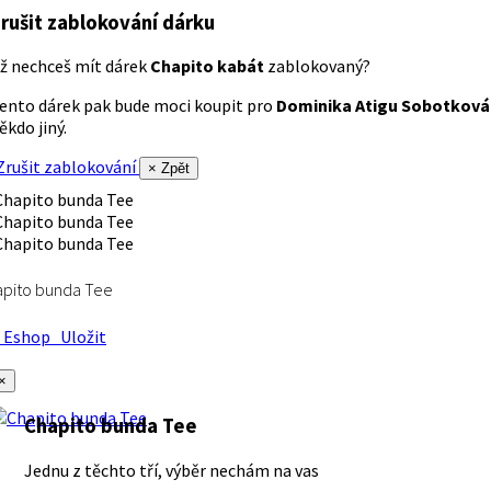
rušit zablokování dárku
ž nechceš mít dárek
Chapito kabát
zablokovaný?
ento dárek pak bude moci koupit pro
Dominika Atigu Sobotková
ěkdo jiný.
rušit zablokování
× Zpět
apito bunda Tee
Eshop
Uložit
×
Chapito bunda Tee
Jednu z těchto tří, výběr nechám na vas