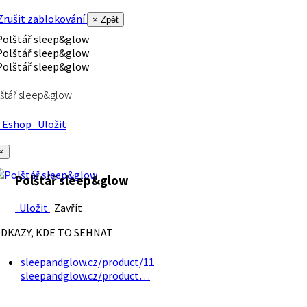
rušit zablokování
× Zpět
štář sleep&glow
Eshop
Uložit
×
Polštář sleep&glow
Uložit
Zavřít
DKAZY, KDE TO SEHNAT
sleepandglow.cz/product/11
sleepandglow.cz/product…