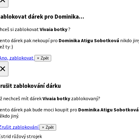
ablokovat dárek
pro Dominika…
hceš si zablokovat
Vivaia botky
?
ento dárek pak nekoupí pro
Dominika Atigu Sobotková
nikdo jin
ež ty :)
no, zablokovat
× Zpět
×
rušit zablokování dárku
ž nechceš mít dárek
Vivaia botky
zablokovaný?
ento dárek pak bude moci koupit pro
Dominika Atigu Sobotková
ěkdo jiný.
rušit zablokování
× Zpět