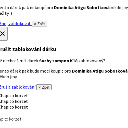
ento dárek pak nekoupí pro
Dominika Atigu Sobotková
nikdo jin
ež ty :)
no, zablokovat
× Zpět
×
rušit zablokování dárku
ž nechceš mít dárek
Suchy sampon K18
zablokovaný?
ento dárek pak bude moci koupit pro
Dominika Atigu Sobotková
ěkdo jiný.
rušit zablokování
× Zpět
pito korzet