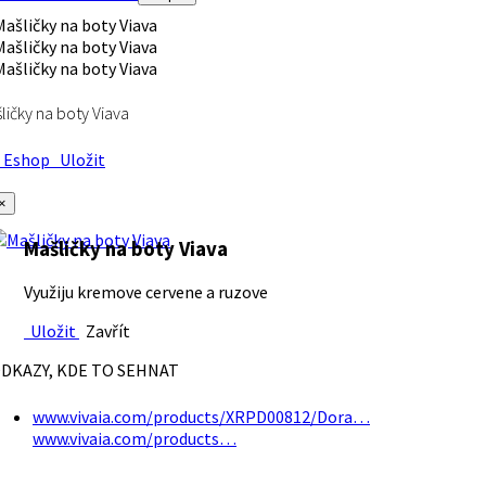
ličky na boty Viava
Eshop
Uložit
×
Mašličky na boty Viava
Využiju kremove cervene a ruzove
Uložit
Zavřít
DKAZY, KDE TO SEHNAT
www.vivaia.com/products/XRPD00812/Dora…
www.vivaia.com/products…