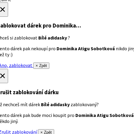
×
ablokovat dárek
pro Dominika…
hceš si zablokovat
Bílé adidasky
?
ento dárek pak nekoupí pro
Dominika Atigu Sobotková
nikdo jin
ež ty :)
no, zablokovat
× Zpět
×
rušit zablokování dárku
ž nechceš mít dárek
Bílé adidasky
zablokovaný?
ento dárek pak bude moci koupit pro
Dominika Atigu Sobotková
ěkdo jiný.
rušit zablokování
× Zpět