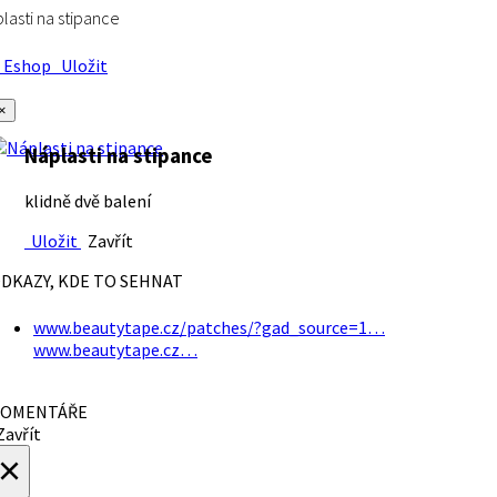
lasti na stipance
Eshop
Uložit
×
Náplasti na stipance
klidně dvě balení
Uložit
Zavřít
DKAZY, KDE TO SEHNAT
www.beautytape.cz/patches/?gad_source=1…
www.beautytape.cz…
OMENTÁŘE
avřít
×