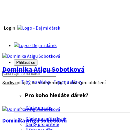
Login
Přihlásit se
Dominika Atigu Sobotková
Tipy na dárky
Tipy na dárky
Kočky milující, ne moc skromná, s vášni pro oblečení.
Pro koho hledáte dárek?
Dárky pro vás
Dárky pro přítelkyni
Dominika Atigu Sobotková
Dárky pro přítele