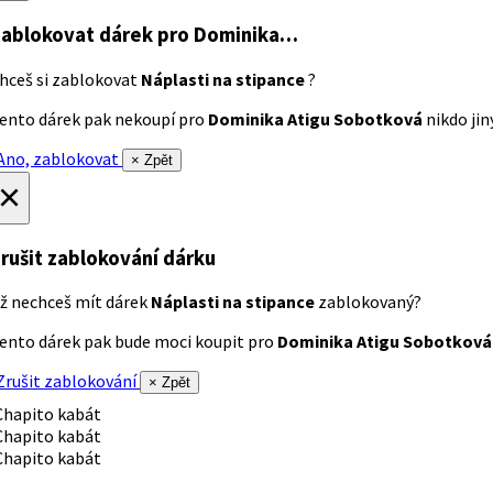
ablokovat dárek
pro Dominika…
hceš si zablokovat
Náplasti na stipance
?
ento dárek pak nekoupí pro
Dominika Atigu Sobotková
nikdo jiný
no, zablokovat
× Zpět
×
rušit zablokování dárku
ž nechceš mít dárek
Náplasti na stipance
zablokovaný?
ento dárek pak bude moci koupit pro
Dominika Atigu Sobotková
rušit zablokování
× Zpět