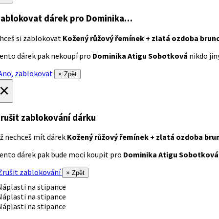
ablokovat dárek
pro Dominika…
hceš si zablokovat
Kožený růžový řemínek + zlatá ozdoba brun
ento dárek pak nekoupí pro
Dominika Atigu Sobotková
nikdo jiný
no, zablokovat
× Zpět
×
rušit zablokování dárku
ž nechceš mít dárek
Kožený růžový řemínek + zlatá ozdoba bru
ento dárek pak bude moci koupit pro
Dominika Atigu Sobotková
rušit zablokování
× Zpět