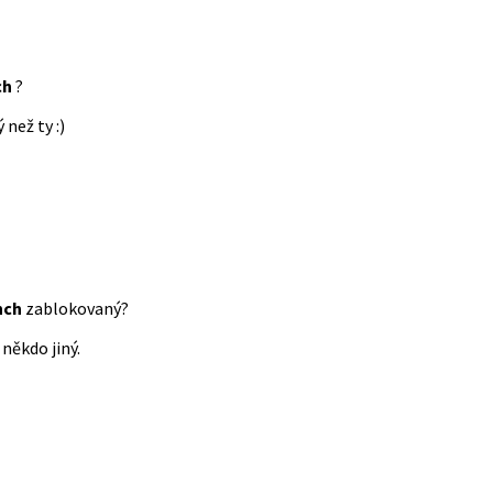
ch
?
 než ty :)
nch
zablokovaný?
někdo jiný.