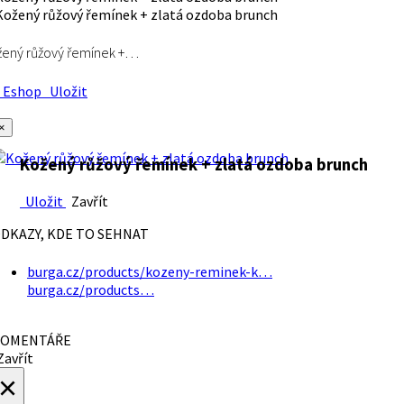
ený růžový řemínek +…
Eshop
Uložit
×
Kožený růžový řemínek + zlatá ozdoba brunch
Uložit
Zavřít
DKAZY, KDE TO SEHNAT
burga.cz/products/kozeny-reminek-k…
burga.cz/products…
OMENTÁŘE
avřít
×