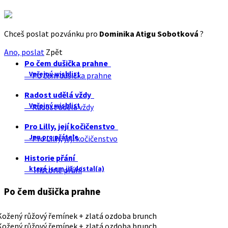
Chceš poslat pozvánku pro
Dominika Atigu Sobotková
?
Ano, poslat
Zpět
Po čem dušička prahne
Veřejný wishlist
Po čem dušička prahne
Radost udělá vždy
Veřejný wishlist
Radost udělá vždy
Pro Lilly, její kočičenstvo
Jen pro přátele
Pro Lilly, její kočičenstvo
Historie přání
které jsem již dostal(a)
Historie přání
Po čem dušička prahne