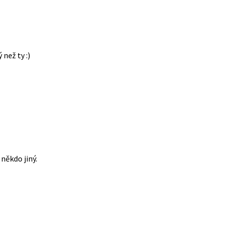
 než ty :)
někdo jiný.