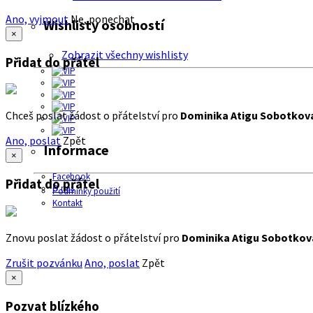
Ano, vyjmout
Ne, ponechat
Wishlisty osobností
×
Zobrazit všechny wishlisty
Přidat do přátel
Chceš poslat žádost o přátelství pro
Dominika Atigu Sobotkov
Ano, poslat
Zpět
Informace
×
Facebook
Přidat do přátel
O nás
Podmínky použití
Kontakt
Znovu poslat žádost o přátelství pro
Dominika Atigu Sobotkov
Zrušit pozvánku
Ano, poslat
Zpět
×
Pozvat blízkého