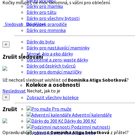
Dárky pro děti
Kočky milující, ne moc skromná, s vášni pro oblečení.
Dárky pro mamku
Dárky pro tátu
Dárky pro všechny bytosti
Sledovat
Do přátel
Dárky pro prarodiče
Dárky pro miminka
Dárky do bytu
×
Dárky pro nastávající maminky
Férové, bio a eko dárky
Zrušit sledování
Udržitelné a zero-waste dárky
Dárky od českých tvůrců
Dárky pro domácí mazlíčky
Už nechceš sledovat wishlist od
Dominika Atigu Sobotková
?
Kolekce a osobnosti
Nesledovat
Nechat, jak to je
Zobrazit všechny kolekce
×
Zrušit
Pro muže
Adventní kalendáře
Dárky do 300 Kč
Podzimní nutnosti
Opravdu chceš vyjmout
Dominika Atigu Sobotková
z přátel?
Voňavá kolekce