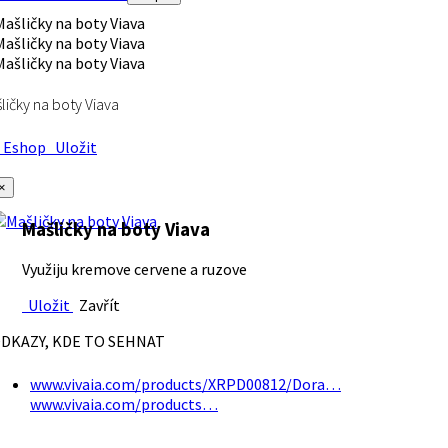
ličky na boty Viava
Eshop
Uložit
×
Mašličky na boty Viava
Využiju kremove cervene a ruzove
Uložit
Zavřít
DKAZY, KDE TO SEHNAT
www.vivaia.com/products/XRPD00812/Dora…
www.vivaia.com/products…