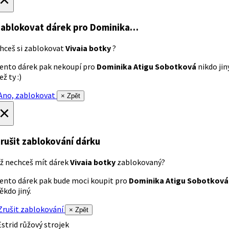
ablokovat dárek
pro Dominika…
hceš si zablokovat
Vivaia botky
?
ento dárek pak nekoupí pro
Dominika Atigu Sobotková
nikdo jin
ež ty :)
no, zablokovat
× Zpět
×
rušit zablokování dárku
ž nechceš mít dárek
Vivaia botky
zablokovaný?
ento dárek pak bude moci koupit pro
Dominika Atigu Sobotková
ěkdo jiný.
rušit zablokování
× Zpět