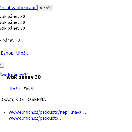
rušit zablokování
× Zpět
k pánev 30
Eshop
Uložit
×
wok pánev 30
Uložit
Zavřít
DKAZY, KDE TO SEHNAT
www.elmich.cz/products/neprilnava…
www.elmich.cz/products…