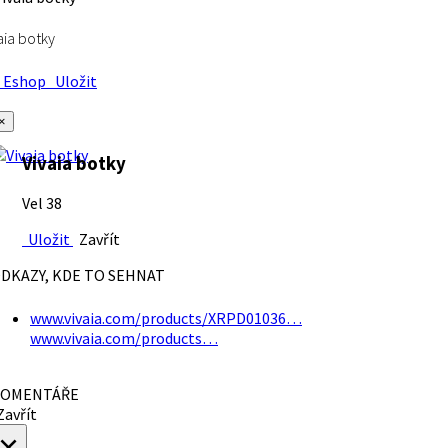
aia botky
Eshop
Uložit
×
Vivaia botky
Vel 38
Uložit
Zavřít
DKAZY, KDE TO SEHNAT
www.vivaia.com/products/XRPD01036…
www.vivaia.com/products…
OMENTÁŘE
avřít
×