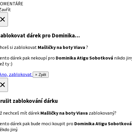
OMENTÁŘE
avřít
×
ablokovat dárek
pro Dominika…
hceš si zablokovat
Mašličky na boty Viava
?
ento dárek pak nekoupí pro
Dominika Atigu Sobotková
nikdo jin
ež ty :)
no, zablokovat
× Zpět
×
rušit zablokování dárku
ž nechceš mít dárek
Mašličky na boty Viava
zablokovaný?
ento dárek pak bude moci koupit pro
Dominika Atigu Sobotková
ěkdo jiný.