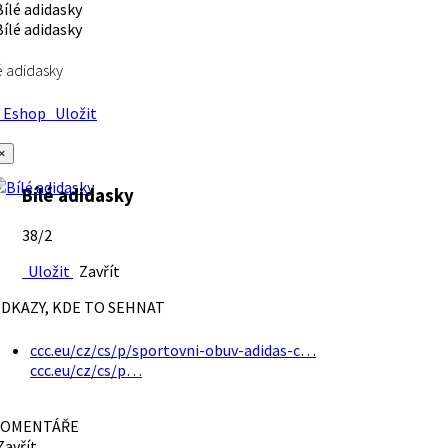
é adidasky
Eshop
Uložit
×
Bílé adidasky
38/2
Uložit
Zavřít
DKAZY, KDE TO SEHNAT
ccc.eu/cz/cs/p/sportovni-obuv-adidas-c…
ccc.eu/cz/cs/p…
OMENTÁŘE
avřít