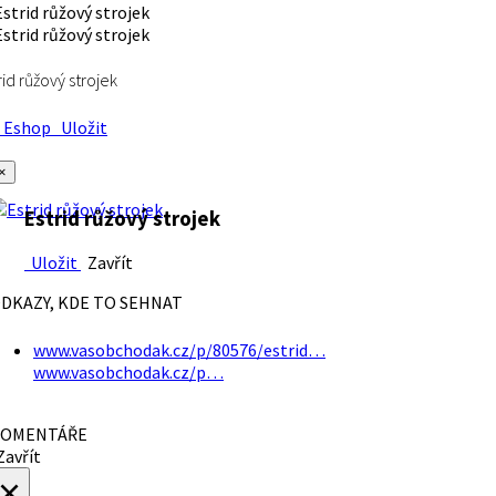
rid růžový strojek
Eshop
Uložit
×
Estrid růžový strojek
Uložit
Zavřít
DKAZY, KDE TO SEHNAT
www.vasobchodak.cz/p/80576/estrid…
www.vasobchodak.cz/p…
OMENTÁŘE
avřít
×