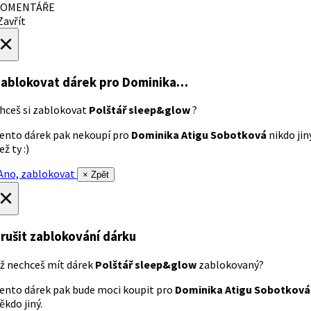
OMENTÁŘE
avřít
×
ablokovat dárek
pro Dominika…
hceš si zablokovat
Polštář sleep&glow
?
ento dárek pak nekoupí pro
Dominika Atigu Sobotková
nikdo jin
ež ty :)
no, zablokovat
× Zpět
×
rušit zablokování dárku
ž nechceš mít dárek
Polštář sleep&glow
zablokovaný?
ento dárek pak bude moci koupit pro
Dominika Atigu Sobotková
ěkdo jiný.