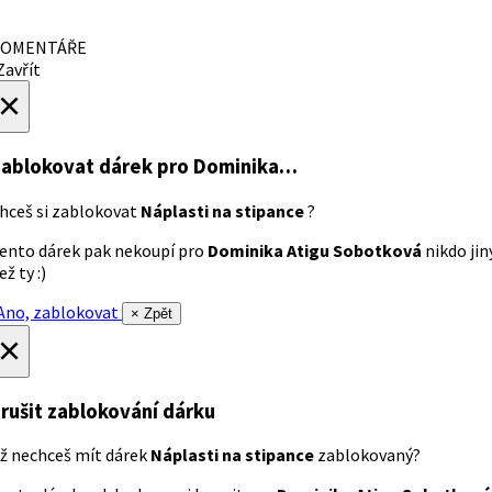
OMENTÁŘE
avřít
×
ablokovat dárek
pro Dominika…
hceš si zablokovat
Náplasti na stipance
?
ento dárek pak nekoupí pro
Dominika Atigu Sobotková
nikdo jin
ež ty :)
no, zablokovat
× Zpět
×
rušit zablokování dárku
ž nechceš mít dárek
Náplasti na stipance
zablokovaný?