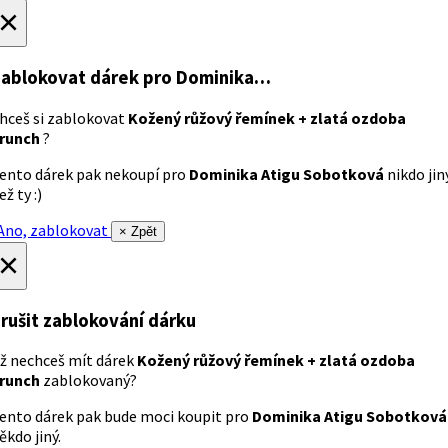
×
ablokovat dárek
pro Dominika…
hceš si zablokovat
Kožený růžový řemínek + zlatá ozdoba
runch
?
ento dárek pak nekoupí pro
Dominika Atigu Sobotková
nikdo jin
ež ty :)
no, zablokovat
× Zpět
×
rušit zablokování dárku
ž nechceš mít dárek
Kožený růžový řemínek + zlatá ozdoba
runch
zablokovaný?
ento dárek pak bude moci koupit pro
Dominika Atigu Sobotková
ěkdo jiný.