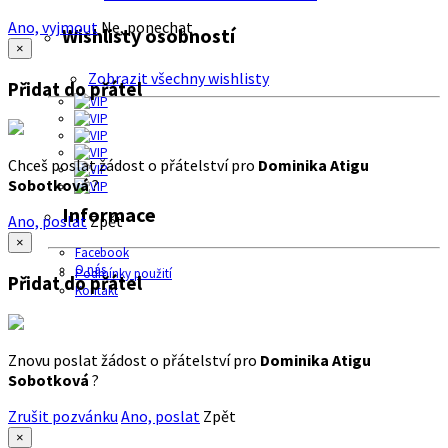
Ano, vyjmout
Ne, ponechat
Wishlisty osobností
×
Zobrazit všechny wishlisty
Přidat do přátel
Chceš poslat žádost o přátelství pro
Dominika Atigu
Sobotková
?
Informace
Ano, poslat
Zpět
×
Facebook
O nás
Podmínky použití
Přidat do přátel
Kontakt
Znovu poslat žádost o přátelství pro
Dominika Atigu
Sobotková
?
Zrušit pozvánku
Ano, poslat
Zpět
×