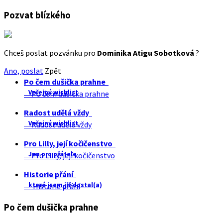
Pozvat blízkého
Chceš poslat pozvánku pro
Dominika Atigu Sobotková
?
Ano, poslat
Zpět
Po čem dušička prahne
Veřejný wishlist
Po čem dušička prahne
Radost udělá vždy
Veřejný wishlist
Radost udělá vždy
Pro Lilly, její kočičenstvo
Jen pro přátele
Pro Lilly, její kočičenstvo
Historie přání
které jsem již dostal(a)
Historie přání
Po čem dušička prahne