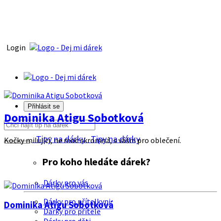
Login
Přihlásit se
Dominika Atigu Sobotková
Tipy na dárky
Tipy na dárky
Kočky milující, ne moc skromná, s vášni pro oblečení.
Pro koho hledáte dárek?
Dárky pro vás
Dárky pro přítelkyni
Dominika Atigu Sobotková
Dárky pro přítele