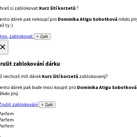
hceš si zablokovat
Kurz šití korzetů
?
ento dárek pak nekoupí pro
Dominika Atigu Sobotková
nikdo jin
ež ty :)
no, zablokovat
× Zpět
×
rušit zablokování dárku
ž nechceš mít dárek
Kurz šití korzetů
zablokovaný?
ento dárek pak bude moci koupit pro
Dominika Atigu Sobotková
ěkdo jiný.
rušit zablokování
× Zpět