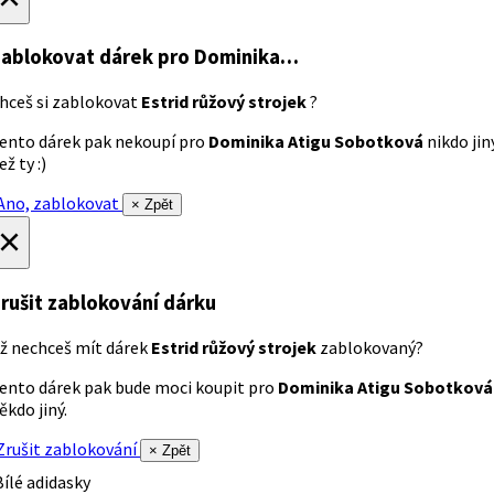
ablokovat dárek
pro Dominika…
hceš si zablokovat
Estrid růžový strojek
?
ento dárek pak nekoupí pro
Dominika Atigu Sobotková
nikdo jin
ež ty :)
no, zablokovat
× Zpět
×
rušit zablokování dárku
ž nechceš mít dárek
Estrid růžový strojek
zablokovaný?
ento dárek pak bude moci koupit pro
Dominika Atigu Sobotková
ěkdo jiný.
rušit zablokování
× Zpět