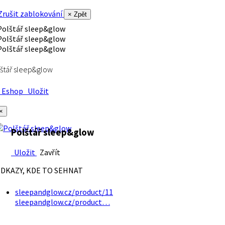
rušit zablokování
× Zpět
štář sleep&glow
Eshop
Uložit
×
Polštář sleep&glow
Uložit
Zavřít
DKAZY, KDE TO SEHNAT
sleepandglow.cz/product/11
sleepandglow.cz/product…