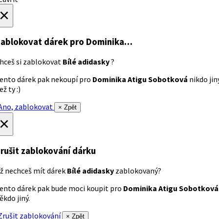
×
ablokovat dárek
pro Dominika…
hceš si zablokovat
Bílé adidasky
?
ento dárek pak nekoupí pro
Dominika Atigu Sobotková
nikdo jin
ež ty :)
no, zablokovat
× Zpět
×
rušit zablokování dárku
ž nechceš mít dárek
Bílé adidasky
zablokovaný?
ento dárek pak bude moci koupit pro
Dominika Atigu Sobotková
ěkdo jiný.
rušit zablokování
× Zpět