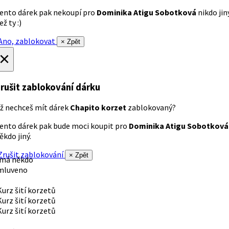
ento dárek pak nekoupí pro
Dominika Atigu Sobotková
nikdo jin
ež ty :)
no, zablokovat
× Zpět
×
rušit zablokování dárku
ž nechceš mít dárek
Chapito korzet
zablokovaný?
ento dárek pak bude moci koupit pro
Dominika Atigu Sobotková
ěkdo jiný.
rušit zablokování
× Zpět
 má někdo
mluveno