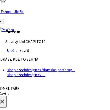
rfem
Eshop
Uložit
×
Parfem
Slevový kód CHAPITO10
Uložit
Zavřít
DKAZY, KDE TO SEHNAT
shop.czechdesign.cz/damske-parfemy…
shop.czechdesign.cz…
OMENTÁŘE
avřít
×