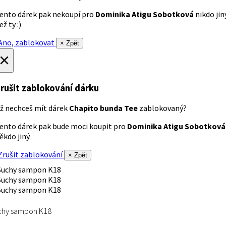
ento dárek pak nekoupí pro
Dominika Atigu Sobotková
nikdo jin
ež ty :)
no, zablokovat
× Zpět
×
rušit zablokování dárku
ž nechceš mít dárek
Chapito bunda Tee
zablokovaný?
ento dárek pak bude moci koupit pro
Dominika Atigu Sobotková
ěkdo jiný.
rušit zablokování
× Zpět
chy sampon K18