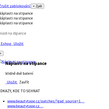
rušit zablokování
× Zpět
lasti na stipance
Eshop
Uložit
×
Náplasti na stipance
klidně dvě balení
Uložit
Zavřít
DKAZY, KDE TO SEHNAT
www.beautytape.cz/patches/?gad_source=1…
www.beautytape.cz…