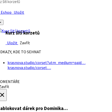
z šití korzetů
Eshop
Uložit
×
Kurz šití korzetů
Uložit
Zavřít
DKAZY, KDE TO SEHNAT
krasnova.studio/corset?utm_medium=paid…
krasnova.studio/corset…
OMENTÁŘE
avřít
×
ablokovat dárek
pro Dominika…