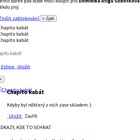
ento dárek pak bude moci koupit pro
Dominika Atigu Sobotková
ěkdo jiný.
rušit zablokování
× Zpět
pito kabát
Eshop
Uložit
×
Chapito kabát
Kdyby byl některý z nich zase skladem :)
Uložit
Zavřít
DKAZY, KDE TO SEHNAT