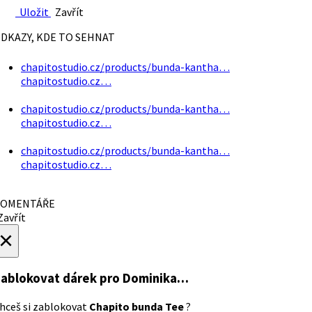
Uložit
Zavřít
DKAZY, KDE TO SEHNAT
chapitostudio.cz/products/bunda-kantha…
chapitostudio.cz…
chapitostudio.cz/products/bunda-kantha…
chapitostudio.cz…
chapitostudio.cz/products/bunda-kantha…
chapitostudio.cz…
OMENTÁŘE
avřít
×
ablokovat dárek
pro Dominika…
hceš si zablokovat
Chapito bunda Tee
?