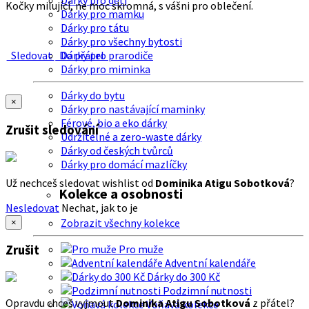
Dárky pro děti
Kočky milující, ne moc skromná, s vášni pro oblečení.
Dárky pro mamku
Dárky pro tátu
Dárky pro všechny bytosti
Sledovat
Do přátel
Dárky pro prarodiče
Dárky pro miminka
Dárky do bytu
×
Dárky pro nastávající maminky
Férové, bio a eko dárky
Zrušit sledování
Udržitelné a zero-waste dárky
Dárky od českých tvůrců
Dárky pro domácí mazlíčky
Už nechceš sledovat wishlist od
Dominika Atigu Sobotková
?
Kolekce a osobnosti
Nesledovat
Nechat, jak to je
Zobrazit všechny kolekce
×
Zrušit
Pro muže
Adventní kalendáře
Dárky do 300 Kč
Podzimní nutnosti
Opravdu chceš vyjmout
Dominika Atigu Sobotková
z přátel?
Voňavá kolekce