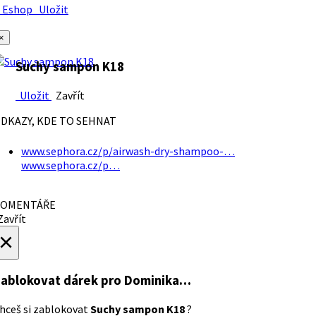
Eshop
Uložit
×
Suchy sampon K18
Uložit
Zavřít
DKAZY, KDE TO SEHNAT
www.sephora.cz/p/airwash-dry-shampoo-…
www.sephora.cz/p…
OMENTÁŘE
avřít
×
ablokovat dárek
pro Dominika…
hceš si zablokovat
Suchy sampon K18
?