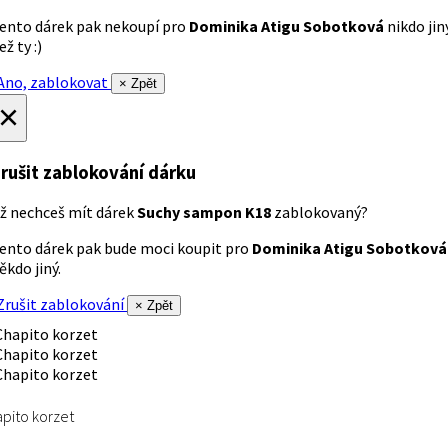
ento dárek pak nekoupí pro
Dominika Atigu Sobotková
nikdo jin
ež ty :)
no, zablokovat
× Zpět
×
rušit zablokování dárku
ž nechceš mít dárek
Suchy sampon K18
zablokovaný?
ento dárek pak bude moci koupit pro
Dominika Atigu Sobotková
ěkdo jiný.
rušit zablokování
× Zpět
pito korzet