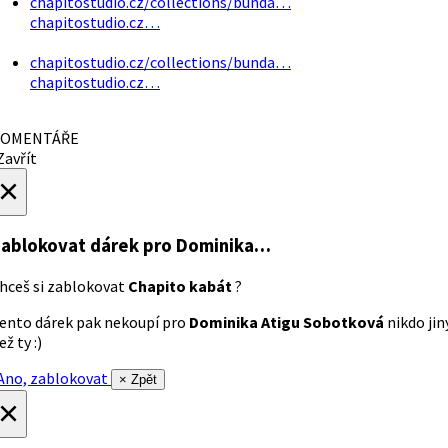
chapitostudio.cz/collections/bunda…
chapitostudio.cz…
chapitostudio.cz/collections/bunda…
chapitostudio.cz…
OMENTÁŘE
avřít
×
ablokovat dárek
pro Dominika…
hceš si zablokovat
Chapito kabát
?
ento dárek pak nekoupí pro
Dominika Atigu Sobotková
nikdo jin
ež ty :)
no, zablokovat
× Zpět
×