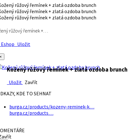
ený růžový řemínek +…
Eshop
Uložit
×
Kožený růžový řemínek + zlatá ozdoba brunch
Uložit
Zavřít
DKAZY, KDE TO SEHNAT
burga.cz/products/kozeny-reminek-k…
burga.cz/products…
OMENTÁŘE
avřít