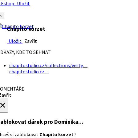
Eshop
Uložit
×
Chapito korzet
Uložit
Zavřít
DKAZY, KDE TO SEHNAT
chapitostudio.cz/collections/vesty…
chapitostudio.cz…
OMENTÁŘE
avřít
×
ablokovat dárek
pro Dominika…
hceš si zablokovat
Chapito korzet
?