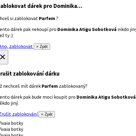
ablokovat dárek
pro Dominika…
hceš si zablokovat
Parfem
?
ento dárek pak nekoupí pro
Dominika Atigu Sobotková
nikdo jin
ež ty :)
no, zablokovat
× Zpět
×
rušit zablokování dárku
ž nechceš mít dárek
Parfem
zablokovaný?
ento dárek pak bude moci koupit pro
Dominika Atigu Sobotková
ěkdo jiný.
rušit zablokování
× Zpět