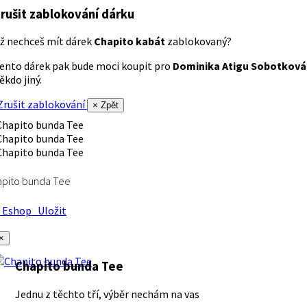
rušit zablokování dárku
ž nechceš mít dárek
Chapito kabát
zablokovaný?
ento dárek pak bude moci koupit pro
Dominika Atigu Sobotková
ěkdo jiný.
rušit zablokování
× Zpět
apito bunda Tee
Eshop
Uložit
×
Chapito bunda Tee
Jednu z těchto tří, výběr nechám na vas