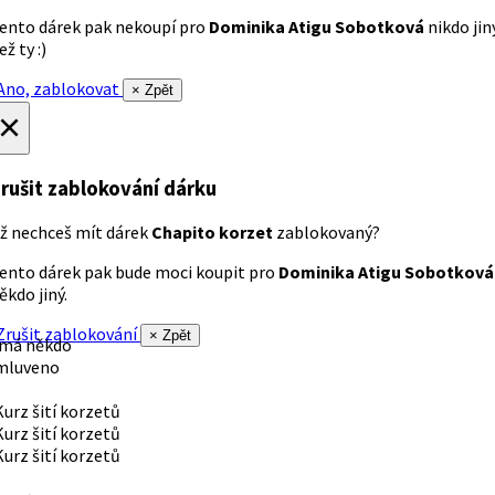
ento dárek pak nekoupí pro
Dominika Atigu Sobotková
nikdo jin
ež ty :)
no, zablokovat
× Zpět
×
rušit zablokování dárku
ž nechceš mít dárek
Chapito korzet
zablokovaný?
ento dárek pak bude moci koupit pro
Dominika Atigu Sobotková
ěkdo jiný.
rušit zablokování
× Zpět
 má někdo
mluveno