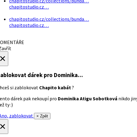
chapitostudio.cz/collections/bunda…
chapitostudio.cz…
chapitostudio.cz/collections/bunda…
chapitostudio.cz…
OMENTÁŘE
avřít
×
ablokovat dárek
pro Dominika…
hceš si zablokovat
Chapito kabát
?
ento dárek pak nekoupí pro
Dominika Atigu Sobotková
nikdo jin
ež ty :)
no, zablokovat
× Zpět
×