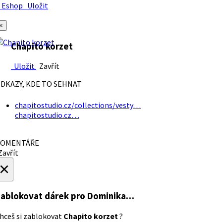
Eshop
Uložit
×
Chapito korzet
Uložit
Zavřít
DKAZY, KDE TO SEHNAT
chapitostudio.cz/collections/vesty…
chapitostudio.cz…
OMENTÁŘE
avřít
×
ablokovat dárek
pro Dominika…
hceš si zablokovat
Chapito korzet
?