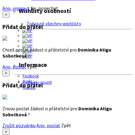
Ano, vyjmout
Ne, ponechat
Wishlisty osobností
×
Zobrazit všechny wishlisty
Přidat do přátel
Chceš poslat žádost o přátelství pro
Dominika Atigu
Sobotková
?
Informace
Ano, poslat
Zpět
×
Facebook
O nás
Podmínky použití
Přidat do přátel
Kontakt
Znovu poslat žádost o přátelství pro
Dominika Atigu
Sobotková
?
Zrušit pozvánku
Ano, poslat
Zpět
×