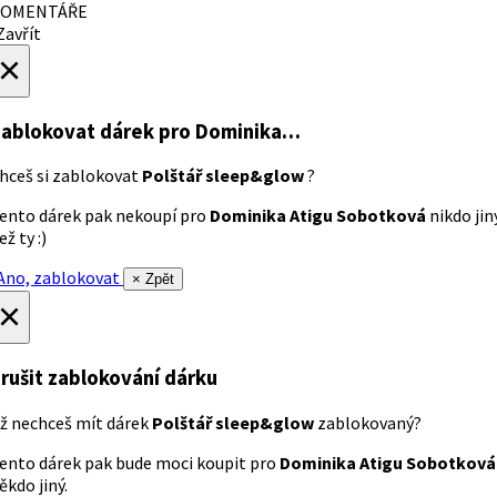
OMENTÁŘE
avřít
×
ablokovat dárek
pro Dominika…
hceš si zablokovat
Polštář sleep&glow
?
ento dárek pak nekoupí pro
Dominika Atigu Sobotková
nikdo jin
ež ty :)
no, zablokovat
× Zpět
×
rušit zablokování dárku
ž nechceš mít dárek
Polštář sleep&glow
zablokovaný?
ento dárek pak bude moci koupit pro
Dominika Atigu Sobotková
ěkdo jiný.