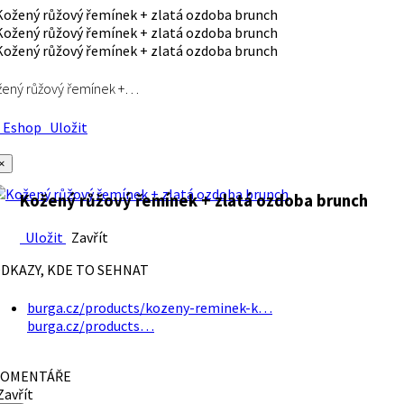
ený růžový řemínek +…
Eshop
Uložit
×
Kožený růžový řemínek + zlatá ozdoba brunch
Uložit
Zavřít
DKAZY, KDE TO SEHNAT
burga.cz/products/kozeny-reminek-k…
burga.cz/products…
OMENTÁŘE
avřít