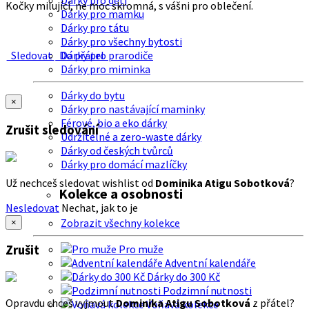
Dárky pro děti
Kočky milující, ne moc skromná, s vášni pro oblečení.
Dárky pro mamku
Dárky pro tátu
Dárky pro všechny bytosti
Sledovat
Do přátel
Dárky pro prarodiče
Dárky pro miminka
Dárky do bytu
×
Dárky pro nastávající maminky
Férové, bio a eko dárky
Zrušit sledování
Udržitelné a zero-waste dárky
Dárky od českých tvůrců
Dárky pro domácí mazlíčky
Už nechceš sledovat wishlist od
Dominika Atigu Sobotková
?
Kolekce a osobnosti
Nesledovat
Nechat, jak to je
Zobrazit všechny kolekce
×
Zrušit
Pro muže
Adventní kalendáře
Dárky do 300 Kč
Podzimní nutnosti
Opravdu chceš vyjmout
Dominika Atigu Sobotková
z přátel?
Voňavá kolekce