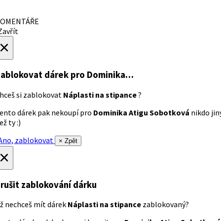
OMENTÁŘE
avřít
×
ablokovat dárek
pro Dominika…
hceš si zablokovat
Náplasti na stipance
?
ento dárek pak nekoupí pro
Dominika Atigu Sobotková
nikdo jin
ež ty :)
no, zablokovat
× Zpět
×
rušit zablokování dárku
ž nechceš mít dárek
Náplasti na stipance
zablokovaný?