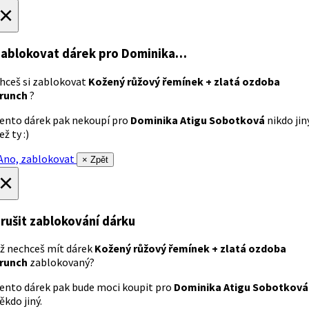
×
ablokovat dárek
pro Dominika…
hceš si zablokovat
Kožený růžový řemínek + zlatá ozdoba
runch
?
ento dárek pak nekoupí pro
Dominika Atigu Sobotková
nikdo jin
ež ty :)
no, zablokovat
× Zpět
×
rušit zablokování dárku
ž nechceš mít dárek
Kožený růžový řemínek + zlatá ozdoba
runch
zablokovaný?
ento dárek pak bude moci koupit pro
Dominika Atigu Sobotková
ěkdo jiný.