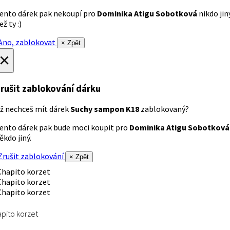
ento dárek pak nekoupí pro
Dominika Atigu Sobotková
nikdo jin
ež ty :)
no, zablokovat
× Zpět
×
rušit zablokování dárku
ž nechceš mít dárek
Suchy sampon K18
zablokovaný?
ento dárek pak bude moci koupit pro
Dominika Atigu Sobotková
ěkdo jiný.
rušit zablokování
× Zpět
pito korzet