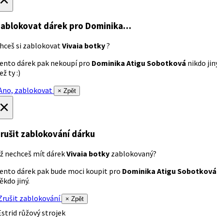
ablokovat dárek
pro Dominika…
hceš si zablokovat
Vivaia botky
?
ento dárek pak nekoupí pro
Dominika Atigu Sobotková
nikdo jin
ež ty :)
no, zablokovat
× Zpět
×
rušit zablokování dárku
ž nechceš mít dárek
Vivaia botky
zablokovaný?
ento dárek pak bude moci koupit pro
Dominika Atigu Sobotková
ěkdo jiný.
rušit zablokování
× Zpět