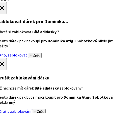
×
ablokovat dárek
pro Dominika…
hceš si zablokovat
Bílé adidasky
?
ento dárek pak nekoupí pro
Dominika Atigu Sobotková
nikdo jin
ež ty :)
no, zablokovat
× Zpět
×
rušit zablokování dárku
ž nechceš mít dárek
Bílé adidasky
zablokovaný?
ento dárek pak bude moci koupit pro
Dominika Atigu Sobotková
ěkdo jiný.
rušit zablokování
× Zpět