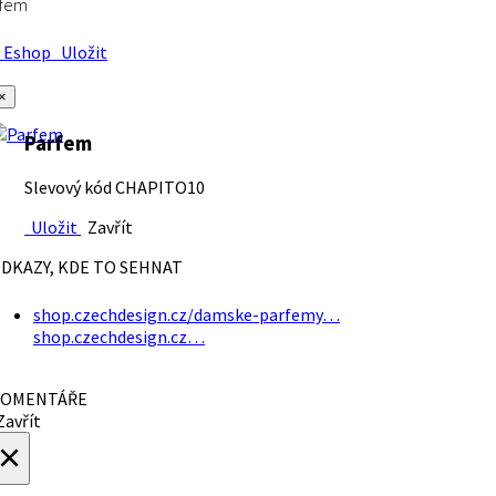
rfem
Eshop
Uložit
×
Parfem
Slevový kód CHAPITO10
Uložit
Zavřít
DKAZY, KDE TO SEHNAT
shop.czechdesign.cz/damske-parfemy…
shop.czechdesign.cz…
OMENTÁŘE
avřít
×