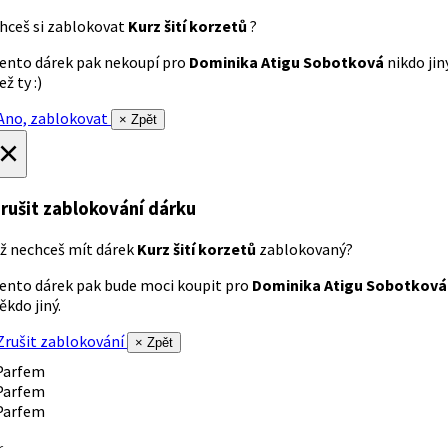
hceš si zablokovat
Kurz šití korzetů
?
ento dárek pak nekoupí pro
Dominika Atigu Sobotková
nikdo jin
ež ty :)
no, zablokovat
× Zpět
×
rušit zablokování dárku
ž nechceš mít dárek
Kurz šití korzetů
zablokovaný?
ento dárek pak bude moci koupit pro
Dominika Atigu Sobotková
ěkdo jiný.
rušit zablokování
× Zpět