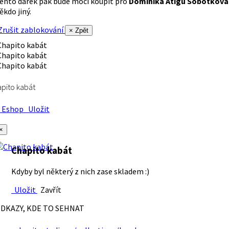
ento dárek pak bude moci koupit pro
Dominika Atigu Sobotková
ěkdo jiný.
rušit zablokování
× Zpět
pito kabát
Eshop
Uložit
×
Chapito kabát
Kdyby byl některý z nich zase skladem :)
Uložit
Zavřít
DKAZY, KDE TO SEHNAT