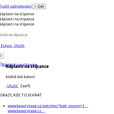
rušit zablokování
× Zpět
lasti na stipance
Eshop
Uložit
×
Náplasti na stipance
klidně dvě balení
Uložit
Zavřít
DKAZY, KDE TO SEHNAT
www.beautytape.cz/patches/?gad_source=1…
www.beautytape.cz…