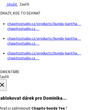
Uložit
Zavřít
DKAZY, KDE TO SEHNAT
chapitostudio.cz/products/bunda-kantha…
chapitostudio.cz…
chapitostudio.cz/products/bunda-kantha…
chapitostudio.cz…
chapitostudio.cz/products/bunda-kantha…
chapitostudio.cz…
OMENTÁŘE
avřít
×
ablokovat dárek
pro Dominika…
hceš si zablokovat
Chapito bunda Tee
?