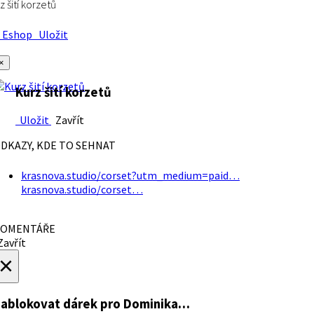
z šití korzetů
Eshop
Uložit
×
Kurz šití korzetů
Uložit
Zavřít
DKAZY, KDE TO SEHNAT
krasnova.studio/corset?utm_medium=paid…
krasnova.studio/corset…
OMENTÁŘE
avřít
×
ablokovat dárek
pro Dominika…