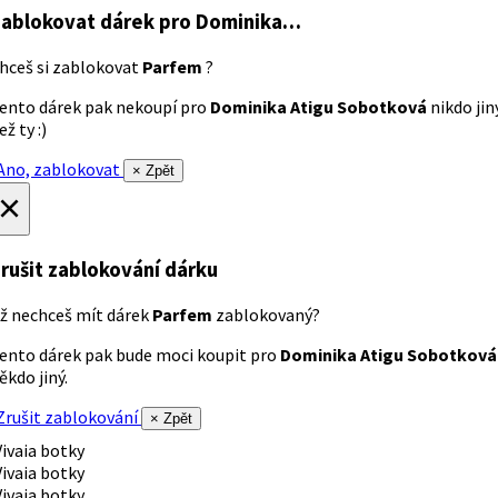
ablokovat dárek
pro Dominika…
hceš si zablokovat
Parfem
?
ento dárek pak nekoupí pro
Dominika Atigu Sobotková
nikdo jin
ež ty :)
no, zablokovat
× Zpět
×
rušit zablokování dárku
ž nechceš mít dárek
Parfem
zablokovaný?
ento dárek pak bude moci koupit pro
Dominika Atigu Sobotková
ěkdo jiný.
rušit zablokování
× Zpět