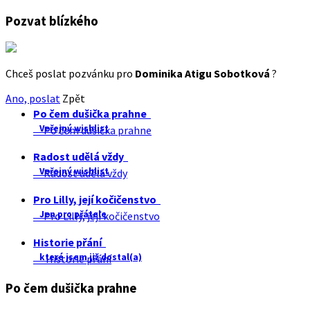
Pozvat blízkého
Chceš poslat pozvánku pro
Dominika Atigu Sobotková
?
Ano, poslat
Zpět
Po čem dušička prahne
Veřejný wishlist
Po čem dušička prahne
Radost udělá vždy
Veřejný wishlist
Radost udělá vždy
Pro Lilly, její kočičenstvo
Jen pro přátele
Pro Lilly, její kočičenstvo
Historie přání
které jsem již dostal(a)
Historie přání
Po čem dušička prahne