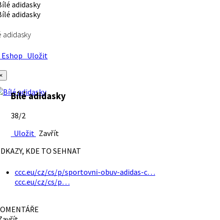
é adidasky
Eshop
Uložit
×
Bílé adidasky
38/2
Uložit
Zavřít
DKAZY, KDE TO SEHNAT
ccc.eu/cz/cs/p/sportovni-obuv-adidas-c…
ccc.eu/cz/cs/p…
OMENTÁŘE
avřít