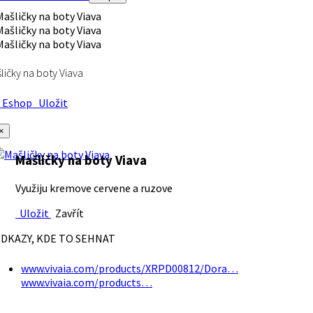
ličky na boty Viava
Eshop
Uložit
×
Mašličky na boty Viava
Využiju kremove cervene a ruzove
Uložit
Zavřít
DKAZY, KDE TO SEHNAT
www.vivaia.com/products/XRPD00812/Dora…
www.vivaia.com/products…