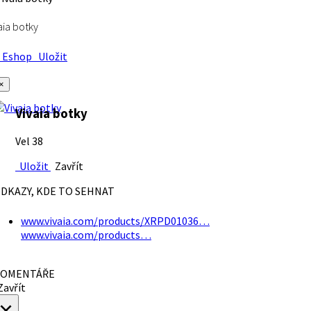
aia botky
Eshop
Uložit
×
Vivaia botky
Vel 38
Uložit
Zavřít
DKAZY, KDE TO SEHNAT
www.vivaia.com/products/XRPD01036…
www.vivaia.com/products…
OMENTÁŘE
avřít
×