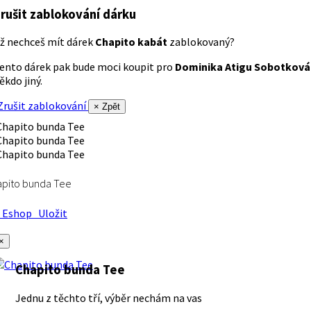
rušit zablokování dárku
ž nechceš mít dárek
Chapito kabát
zablokovaný?
ento dárek pak bude moci koupit pro
Dominika Atigu Sobotková
ěkdo jiný.
rušit zablokování
× Zpět
apito bunda Tee
Eshop
Uložit
×
Chapito bunda Tee
Jednu z těchto tří, výběr nechám na vas