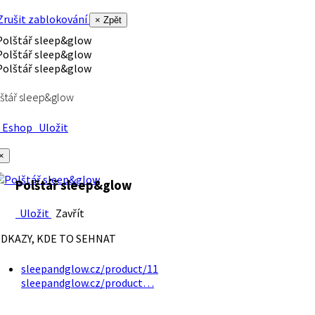
rušit zablokování
× Zpět
štář sleep&glow
Eshop
Uložit
×
Polštář sleep&glow
Uložit
Zavřít
DKAZY, KDE TO SEHNAT
sleepandglow.cz/product/11
sleepandglow.cz/product…