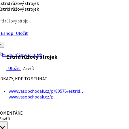
rid růžový strojek
Eshop
Uložit
×
Estrid růžový strojek
Uložit
Zavřít
DKAZY, KDE TO SEHNAT
www.vasobchodak.cz/p/80576/estrid…
www.vasobchodak.cz/p…
OMENTÁŘE
avřít
×