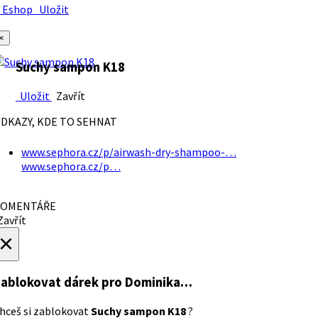
Eshop
Uložit
×
Suchy sampon K18
Uložit
Zavřít
DKAZY, KDE TO SEHNAT
www.sephora.cz/p/airwash-dry-shampoo-…
www.sephora.cz/p…
OMENTÁŘE
avřít
×
ablokovat dárek
pro Dominika…
hceš si zablokovat
Suchy sampon K18
?