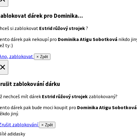
ablokovat dárek
pro Dominika…
hceš si zablokovat
Estrid růžový strojek
?
ento dárek pak nekoupí pro
Dominika Atigu Sobotková
nikdo jin
ež ty :)
no, zablokovat
× Zpět
×
rušit zablokování dárku
ž nechceš mít dárek
Estrid růžový strojek
zablokovaný?
ento dárek pak bude moci koupit pro
Dominika Atigu Sobotková
ěkdo jiný.
rušit zablokování
× Zpět