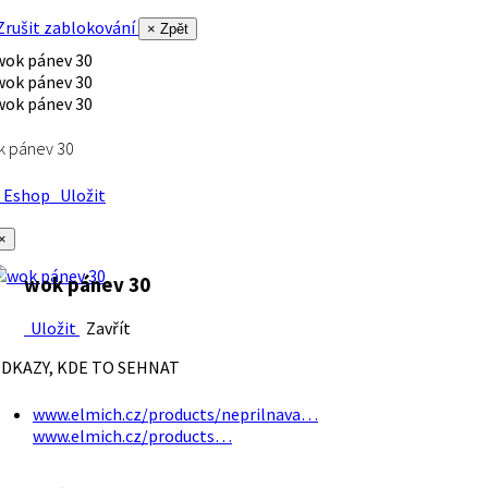
rušit zablokování
× Zpět
k pánev 30
Eshop
Uložit
×
wok pánev 30
Uložit
Zavřít
DKAZY, KDE TO SEHNAT
www.elmich.cz/products/neprilnava…
www.elmich.cz/products…