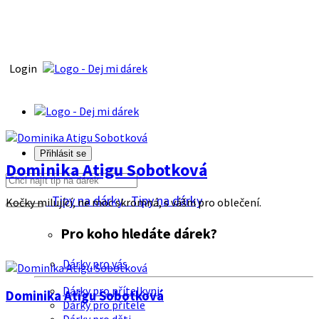
Login
Přihlásit se
Dominika Atigu Sobotková
Tipy na dárky
Tipy na dárky
Kočky milující, ne moc skromná, s vášni pro oblečení.
Pro koho hledáte dárek?
Dárky pro vás
Dárky pro přítelkyni
Dominika Atigu Sobotková
Dárky pro přítele