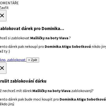
OMENTÁŘE
avřít
×
ablokovat dárek
pro Dominika…
hceš si zablokovat
Mašličky na boty Viava
?
ento dárek pak nekoupí pro
Dominika Atigu Sobotková
nikdo jin
ež ty :)
no, zablokovat
× Zpět
×
rušit zablokování dárku
ž nechceš mít dárek
Mašličky na boty Viava
zablokovaný?
ento dárek pak bude moci koupit pro
Dominika Atigu Sobotková
ěkdo jiný.