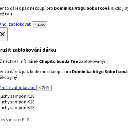
ento dárek pak nekoupí pro
Dominika Atigu Sobotková
nikdo jin
ež ty :)
no, zablokovat
× Zpět
×
rušit zablokování dárku
ž nechceš mít dárek
Chapito bunda Tee
zablokovaný?
ento dárek pak bude moci koupit pro
Dominika Atigu Sobotková
ěkdo jiný.
rušit zablokování
× Zpět
chy sampon K18