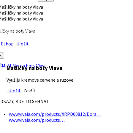
ličky na boty Viava
Eshop
Uložit
×
Mašličky na boty Viava
Využiju kremove cervene a ruzove
Uložit
Zavřít
DKAZY, KDE TO SEHNAT
www.vivaia.com/products/XRPD00812/Dora…
www.vivaia.com/products…