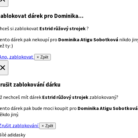
ablokovat dárek
pro Dominika…
hceš si zablokovat
Estrid růžový strojek
?
ento dárek pak nekoupí pro
Dominika Atigu Sobotková
nikdo jin
ež ty :)
no, zablokovat
× Zpět
×
rušit zablokování dárku
ž nechceš mít dárek
Estrid růžový strojek
zablokovaný?
ento dárek pak bude moci koupit pro
Dominika Atigu Sobotková
ěkdo jiný.
rušit zablokování
× Zpět