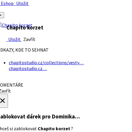
Eshop
Uložit
×
Chapito korzet
Uložit
Zavřít
DKAZY, KDE TO SEHNAT
chapitostudio.cz/collections/vesty…
chapitostudio.cz…
OMENTÁŘE
avřít
×
ablokovat dárek
pro Dominika…
hceš si zablokovat
Chapito korzet
?