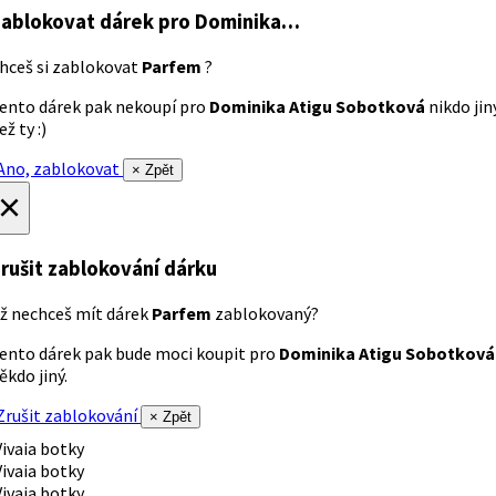
ablokovat dárek
pro Dominika…
hceš si zablokovat
Parfem
?
ento dárek pak nekoupí pro
Dominika Atigu Sobotková
nikdo jin
ež ty :)
no, zablokovat
× Zpět
×
rušit zablokování dárku
ž nechceš mít dárek
Parfem
zablokovaný?
ento dárek pak bude moci koupit pro
Dominika Atigu Sobotková
ěkdo jiný.
rušit zablokování
× Zpět