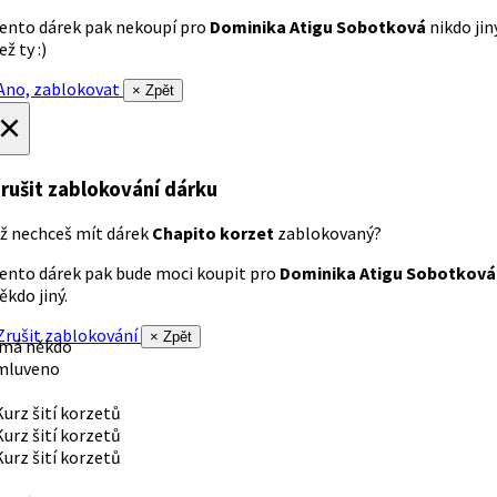
ento dárek pak nekoupí pro
Dominika Atigu Sobotková
nikdo jin
ež ty :)
no, zablokovat
× Zpět
×
rušit zablokování dárku
ž nechceš mít dárek
Chapito korzet
zablokovaný?
ento dárek pak bude moci koupit pro
Dominika Atigu Sobotková
ěkdo jiný.
rušit zablokování
× Zpět
 má někdo
mluveno