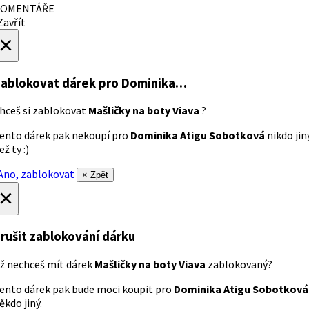
OMENTÁŘE
avřít
×
ablokovat dárek
pro Dominika…
hceš si zablokovat
Mašličky na boty Viava
?
ento dárek pak nekoupí pro
Dominika Atigu Sobotková
nikdo jin
ež ty :)
no, zablokovat
× Zpět
×
rušit zablokování dárku
ž nechceš mít dárek
Mašličky na boty Viava
zablokovaný?
ento dárek pak bude moci koupit pro
Dominika Atigu Sobotková
ěkdo jiný.