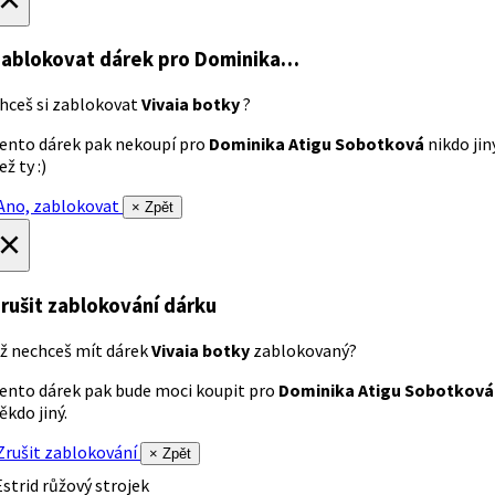
ablokovat dárek
pro Dominika…
hceš si zablokovat
Vivaia botky
?
ento dárek pak nekoupí pro
Dominika Atigu Sobotková
nikdo jin
ež ty :)
no, zablokovat
× Zpět
×
rušit zablokování dárku
ž nechceš mít dárek
Vivaia botky
zablokovaný?
ento dárek pak bude moci koupit pro
Dominika Atigu Sobotková
ěkdo jiný.
rušit zablokování
× Zpět