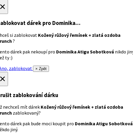
×
ablokovat dárek
pro Dominika…
hceš si zablokovat
Kožený růžový řemínek + zlatá ozdoba
runch
?
ento dárek pak nekoupí pro
Dominika Atigu Sobotková
nikdo jin
ež ty :)
no, zablokovat
× Zpět
×
rušit zablokování dárku
ž nechceš mít dárek
Kožený růžový řemínek + zlatá ozdoba
runch
zablokovaný?
ento dárek pak bude moci koupit pro
Dominika Atigu Sobotková
ěkdo jiný.