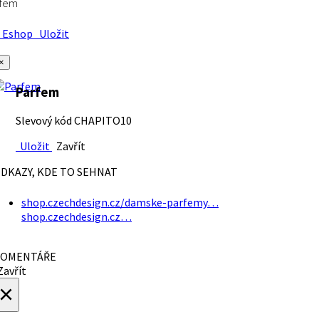
rfem
Eshop
Uložit
×
Parfem
Slevový kód CHAPITO10
Uložit
Zavřít
DKAZY, KDE TO SEHNAT
shop.czechdesign.cz/damske-parfemy…
shop.czechdesign.cz…
OMENTÁŘE
avřít
×