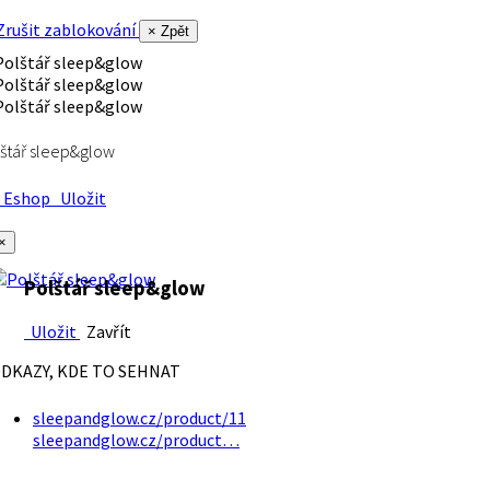
rušit zablokování
× Zpět
štář sleep&glow
Eshop
Uložit
×
Polštář sleep&glow
Uložit
Zavřít
DKAZY, KDE TO SEHNAT
sleepandglow.cz/product/11
sleepandglow.cz/product…