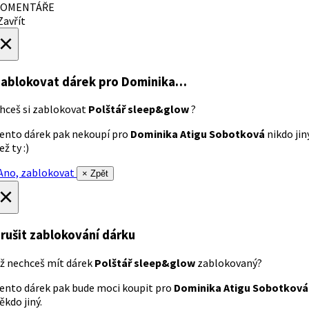
OMENTÁŘE
avřít
×
ablokovat dárek
pro Dominika…
hceš si zablokovat
Polštář sleep&glow
?
ento dárek pak nekoupí pro
Dominika Atigu Sobotková
nikdo jin
ež ty :)
no, zablokovat
× Zpět
×
rušit zablokování dárku
ž nechceš mít dárek
Polštář sleep&glow
zablokovaný?
ento dárek pak bude moci koupit pro
Dominika Atigu Sobotková
ěkdo jiný.