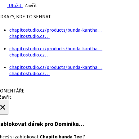
Uložit
Zavřít
DKAZY, KDE TO SEHNAT
chapitostudio.cz/products/bunda-kantha…
chapitostudio.cz…
chapitostudio.cz/products/bunda-kantha…
chapitostudio.cz…
chapitostudio.cz/products/bunda-kantha…
chapitostudio.cz…
OMENTÁŘE
avřít
×
ablokovat dárek
pro Dominika…
hceš si zablokovat
Chapito bunda Tee
?