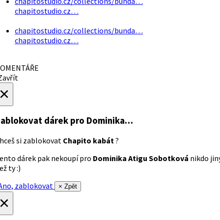
chapitostudio.cz/collections/bunda…
chapitostudio.cz…
chapitostudio.cz/collections/bunda…
chapitostudio.cz…
OMENTÁŘE
avřít
×
ablokovat dárek
pro Dominika…
hceš si zablokovat
Chapito kabát
?
ento dárek pak nekoupí pro
Dominika Atigu Sobotková
nikdo jin
ež ty :)
no, zablokovat
× Zpět
×