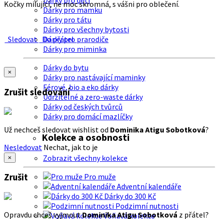
Dárky pro děti
Kočky milující, ne moc skromná, s vášni pro oblečení.
Dárky pro mamku
Dárky pro tátu
Dárky pro všechny bytosti
Sledovat
Do přátel
Dárky pro prarodiče
Dárky pro miminka
Dárky do bytu
×
Dárky pro nastávající maminky
Férové, bio a eko dárky
Zrušit sledování
Udržitelné a zero-waste dárky
Dárky od českých tvůrců
Dárky pro domácí mazlíčky
Už nechceš sledovat wishlist od
Dominika Atigu Sobotková
?
Kolekce a osobnosti
Nesledovat
Nechat, jak to je
Zobrazit všechny kolekce
×
Zrušit
Pro muže
Adventní kalendáře
Dárky do 300 Kč
Podzimní nutnosti
Opravdu chceš vyjmout
Dominika Atigu Sobotková
z přátel?
Voňavá kolekce