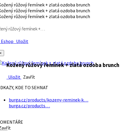
ený růžový řemínek +…
Eshop
Uložit
×
Kožený růžový řemínek + zlatá ozdoba brunch
Uložit
Zavřít
DKAZY, KDE TO SEHNAT
burga.cz/products/kozeny-reminek-k…
burga.cz/products…
OMENTÁŘE
avřít