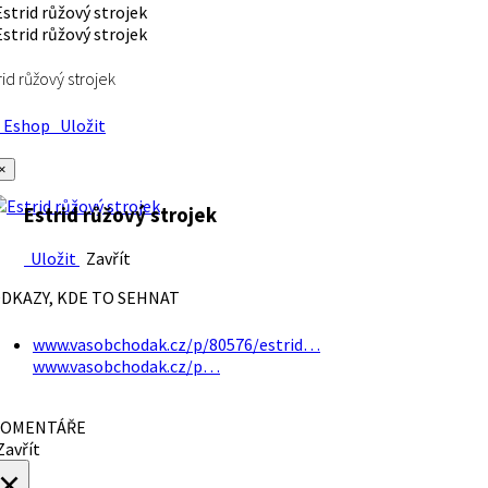
rid růžový strojek
Eshop
Uložit
×
Estrid růžový strojek
Uložit
Zavřít
DKAZY, KDE TO SEHNAT
www.vasobchodak.cz/p/80576/estrid…
www.vasobchodak.cz/p…
OMENTÁŘE
avřít
×