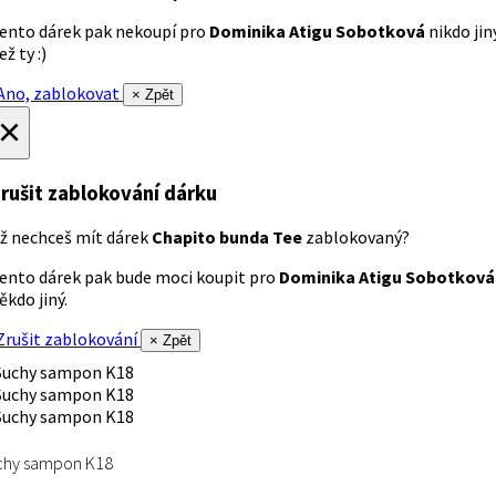
ento dárek pak nekoupí pro
Dominika Atigu Sobotková
nikdo jin
ež ty :)
no, zablokovat
× Zpět
×
rušit zablokování dárku
ž nechceš mít dárek
Chapito bunda Tee
zablokovaný?
ento dárek pak bude moci koupit pro
Dominika Atigu Sobotková
ěkdo jiný.
rušit zablokování
× Zpět
chy sampon K18