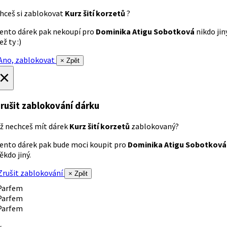
hceš si zablokovat
Kurz šití korzetů
?
ento dárek pak nekoupí pro
Dominika Atigu Sobotková
nikdo jin
ež ty :)
no, zablokovat
× Zpět
×
rušit zablokování dárku
ž nechceš mít dárek
Kurz šití korzetů
zablokovaný?
ento dárek pak bude moci koupit pro
Dominika Atigu Sobotková
ěkdo jiný.
rušit zablokování
× Zpět