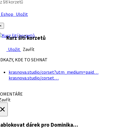
z šití korzetů
Eshop
Uložit
×
Kurz šití korzetů
Uložit
Zavřít
DKAZY, KDE TO SEHNAT
krasnova.studio/corset?utm_medium=paid…
krasnova.studio/corset…
OMENTÁŘE
avřít
×
ablokovat dárek
pro Dominika…