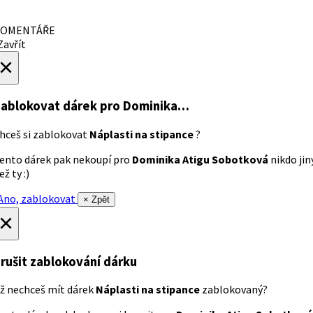
OMENTÁŘE
avřít
×
ablokovat dárek
pro Dominika…
hceš si zablokovat
Náplasti na stipance
?
ento dárek pak nekoupí pro
Dominika Atigu Sobotková
nikdo jin
ež ty :)
no, zablokovat
× Zpět
×
rušit zablokování dárku
ž nechceš mít dárek
Náplasti na stipance
zablokovaný?