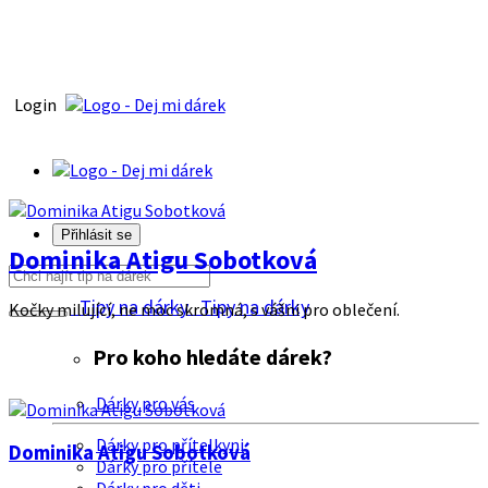
Login
Přihlásit se
Dominika Atigu Sobotková
Tipy na dárky
Tipy na dárky
Kočky milující, ne moc skromná, s vášni pro oblečení.
Pro koho hledáte dárek?
Dárky pro vás
Dárky pro přítelkyni
Dominika Atigu Sobotková
Dárky pro přítele