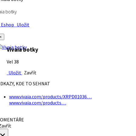
aia botky
Eshop
Uložit
×
Vivaia botky
Vel 38
Uložit
Zavřít
DKAZY, KDE TO SEHNAT
www.vivaia.com/products/XRPD01036…
www.vivaia.com/products…
OMENTÁŘE
avřít
×