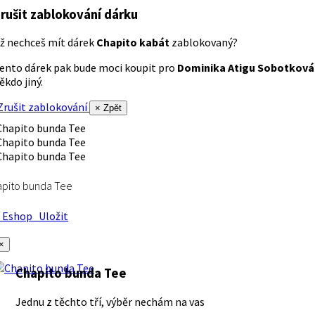
rušit zablokování dárku
ž nechceš mít dárek
Chapito kabát
zablokovaný?
ento dárek pak bude moci koupit pro
Dominika Atigu Sobotková
ěkdo jiný.
rušit zablokování
× Zpět
apito bunda Tee
Eshop
Uložit
×
Chapito bunda Tee
Jednu z těchto tří, výběr nechám na vas