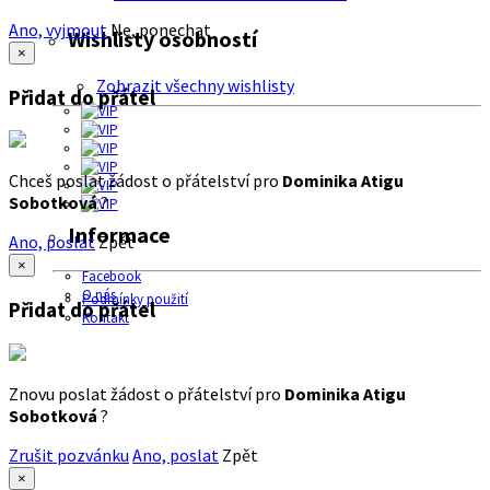
Ano, vyjmout
Ne, ponechat
Wishlisty osobností
×
Zobrazit všechny wishlisty
Přidat do přátel
Chceš poslat žádost o přátelství pro
Dominika Atigu
Sobotková
?
Informace
Ano, poslat
Zpět
×
Facebook
O nás
Podmínky použití
Přidat do přátel
Kontakt
Znovu poslat žádost o přátelství pro
Dominika Atigu
Sobotková
?
Zrušit pozvánku
Ano, poslat
Zpět
×