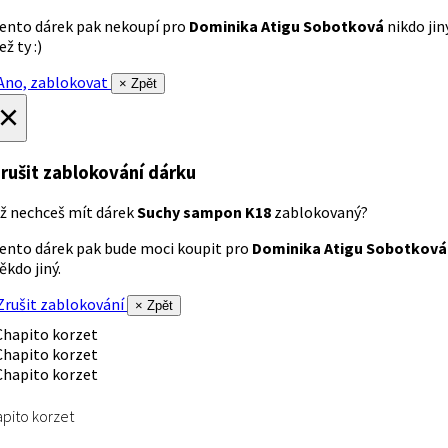
ento dárek pak nekoupí pro
Dominika Atigu Sobotková
nikdo jin
ež ty :)
no, zablokovat
× Zpět
×
rušit zablokování dárku
ž nechceš mít dárek
Suchy sampon K18
zablokovaný?
ento dárek pak bude moci koupit pro
Dominika Atigu Sobotková
ěkdo jiný.
rušit zablokování
× Zpět
pito korzet