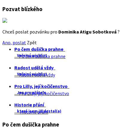
Pozvat blízkého
Chceš poslat pozvánku pro
Dominika Atigu Sobotková
?
Ano, poslat
Zpět
Po čem dušička prahne
Veřejný wishlist
Po čem dušička prahne
Radost udělá vždy
Veřejný wishlist
Radost udělá vždy
Pro Lilly, její kočičenstvo
Jen pro přátele
Pro Lilly, její kočičenstvo
Historie přání
které jsem již dostal(a)
Historie přání
Po čem dušička prahne