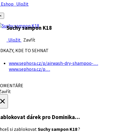
Eshop
Uložit
×
Suchy sampon K18
Uložit
Zavřít
DKAZY, KDE TO SEHNAT
www.sephora.cz/p/airwash-dry-shampoo-…
www.sephora.cz/p…
OMENTÁŘE
avřít
×
ablokovat dárek
pro Dominika…
hceš si zablokovat
Suchy sampon K18
?