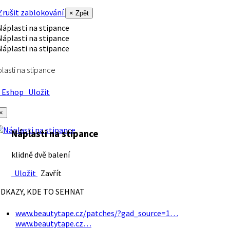
rušit zablokování
× Zpět
lasti na stipance
Eshop
Uložit
×
Náplasti na stipance
klidně dvě balení
Uložit
Zavřít
DKAZY, KDE TO SEHNAT
www.beautytape.cz/patches/?gad_source=1…
www.beautytape.cz…