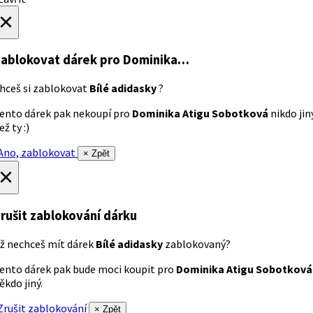
×
ablokovat dárek
pro Dominika…
hceš si zablokovat
Bílé adidasky
?
ento dárek pak nekoupí pro
Dominika Atigu Sobotková
nikdo jin
ež ty :)
no, zablokovat
× Zpět
×
rušit zablokování dárku
ž nechceš mít dárek
Bílé adidasky
zablokovaný?
ento dárek pak bude moci koupit pro
Dominika Atigu Sobotková
ěkdo jiný.
rušit zablokování
× Zpět