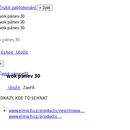
rušit zablokování
× Zpět
k pánev 30
Eshop
Uložit
×
wok pánev 30
Uložit
Zavřít
DKAZY, KDE TO SEHNAT
www.elmich.cz/products/neprilnava…
www.elmich.cz/products…