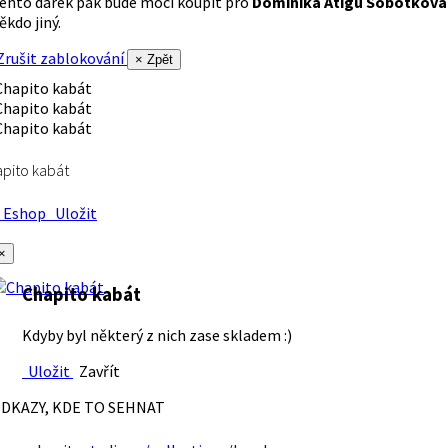
ento dárek pak bude moci koupit pro
Dominika Atigu Sobotková
ěkdo jiný.
rušit zablokování
× Zpět
pito kabát
Eshop
Uložit
×
Chapito kabát
Kdyby byl některý z nich zase skladem :)
Uložit
Zavřít
DKAZY, KDE TO SEHNAT