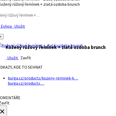
ený růžový řemínek +…
Eshop
Uložit
×
Kožený růžový řemínek + zlatá ozdoba brunch
Uložit
Zavřít
DKAZY, KDE TO SEHNAT
burga.cz/products/kozeny-reminek-k…
burga.cz/products…
OMENTÁŘE
avřít
×