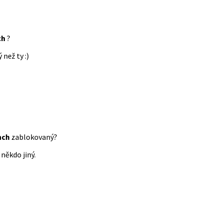
ch
?
 než ty :)
nch
zablokovaný?
někdo jiný.