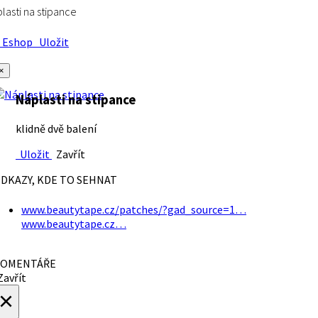
lasti na stipance
Eshop
Uložit
×
Náplasti na stipance
klidně dvě balení
Uložit
Zavřít
DKAZY, KDE TO SEHNAT
www.beautytape.cz/patches/?gad_source=1…
www.beautytape.cz…
OMENTÁŘE
avřít
×