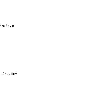
 než ty :)
někdo jiný.