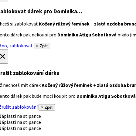
ablokovat dárek
pro Dominika…
hceš si zablokovat
Kožený růžový řemínek + zlatá ozdoba brun
ento dárek pak nekoupí pro
Dominika Atigu Sobotková
nikdo jiný
no, zablokovat
× Zpět
×
rušit zablokování dárku
ž nechceš mít dárek
Kožený růžový řemínek + zlatá ozdoba bru
ento dárek pak bude moci koupit pro
Dominika Atigu Sobotková
rušit zablokování
× Zpět