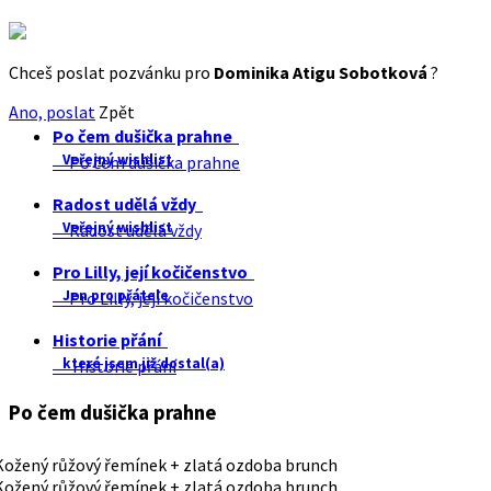
Chceš poslat pozvánku pro
Dominika Atigu Sobotková
?
Ano, poslat
Zpět
Po čem dušička prahne
Veřejný wishlist
Po čem dušička prahne
Radost udělá vždy
Veřejný wishlist
Radost udělá vždy
Pro Lilly, její kočičenstvo
Jen pro přátele
Pro Lilly, její kočičenstvo
Historie přání
které jsem již dostal(a)
Historie přání
Po čem dušička prahne