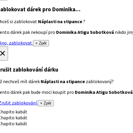
ablokovat dárek
pro Dominika…
hceš si zablokovat
Náplasti na stipance
?
ento dárek pak nekoupí pro
Dominika Atigu Sobotková
nikdo jiný
no, zablokovat
× Zpět
×
rušit zablokování dárku
ž nechceš mít dárek
Náplasti na stipance
zablokovaný?
ento dárek pak bude moci koupit pro
Dominika Atigu Sobotková
rušit zablokování
× Zpět