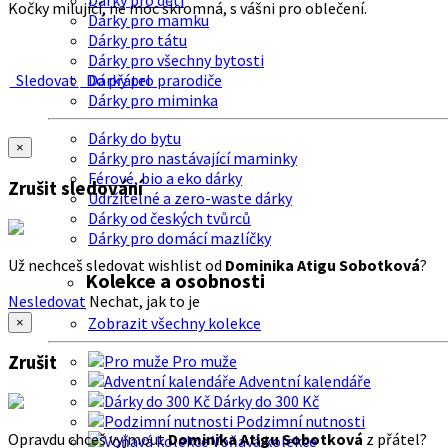
Dárky pro děti
Kočky milující, ne moc skromná, s vášni pro oblečení.
Dárky pro mamku
Dárky pro tátu
Dárky pro všechny bytosti
Sledovat
Do přátel
Dárky pro prarodiče
Dárky pro miminka
Dárky do bytu
×
Dárky pro nastávající maminky
Férové, bio a eko dárky
Zrušit sledování
Udržitelné a zero-waste dárky
Dárky od českých tvůrců
Dárky pro domácí mazlíčky
Už nechceš sledovat wishlist od
Dominika Atigu Sobotková
?
Kolekce a osobnosti
Nesledovat
Nechat, jak to je
Zobrazit všechny kolekce
×
Zrušit
Pro muže
Adventní kalendáře
Dárky do 300 Kč
Podzimní nutnosti
Opravdu chceš vyjmout
Dominika Atigu Sobotková
z přátel?
Voňavá kolekce