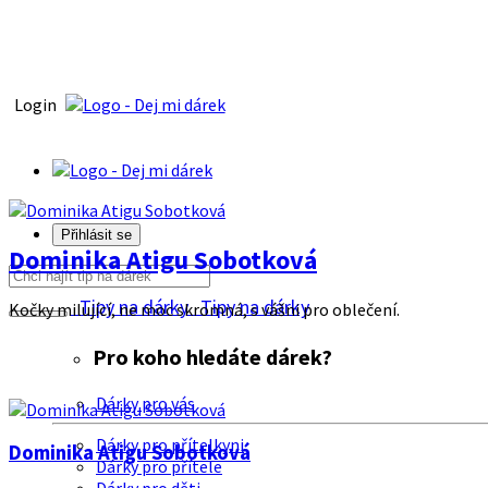
Login
Přihlásit se
Dominika Atigu Sobotková
Tipy na dárky
Tipy na dárky
Kočky milující, ne moc skromná, s vášni pro oblečení.
Pro koho hledáte dárek?
Dárky pro vás
Dárky pro přítelkyni
Dominika Atigu Sobotková
Dárky pro přítele