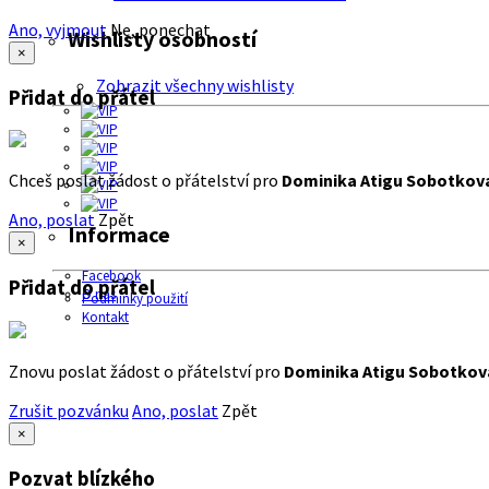
Ano, vyjmout
Ne, ponechat
Wishlisty osobností
×
Zobrazit všechny wishlisty
Přidat do přátel
Chceš poslat žádost o přátelství pro
Dominika Atigu Sobotkov
Ano, poslat
Zpět
Informace
×
Facebook
Přidat do přátel
O nás
Podmínky použití
Kontakt
Znovu poslat žádost o přátelství pro
Dominika Atigu Sobotkov
Zrušit pozvánku
Ano, poslat
Zpět
×
Pozvat blízkého