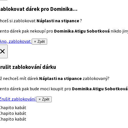
ablokovat dárek
pro Dominika…
hceš si zablokovat
Náplasti na stipance
?
ento dárek pak nekoupí pro
Dominika Atigu Sobotková
nikdo jiný
no, zablokovat
× Zpět
×
rušit zablokování dárku
ž nechceš mít dárek
Náplasti na stipance
zablokovaný?
ento dárek pak bude moci koupit pro
Dominika Atigu Sobotková
rušit zablokování
× Zpět