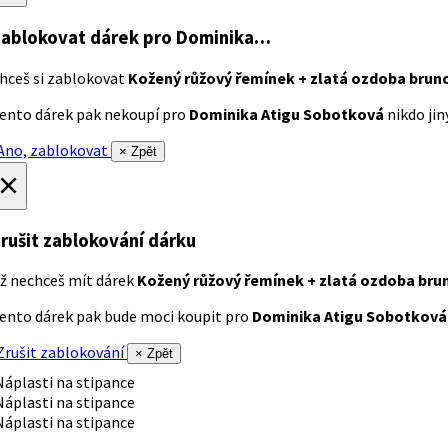
ablokovat dárek
pro Dominika…
hceš si zablokovat
Kožený růžový řemínek + zlatá ozdoba brun
ento dárek pak nekoupí pro
Dominika Atigu Sobotková
nikdo jiný
no, zablokovat
× Zpět
×
rušit zablokování dárku
ž nechceš mít dárek
Kožený růžový řemínek + zlatá ozdoba bru
ento dárek pak bude moci koupit pro
Dominika Atigu Sobotková
rušit zablokování
× Zpět