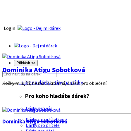
Login
Přihlásit se
Dominika Atigu Sobotková
Tipy na dárky
Tipy na dárky
Kočky milující, ne moc skromná, s vášni pro oblečení.
Pro koho hledáte dárek?
Dárky pro vás
Dárky pro přítelkyni
Dominika Atigu Sobotková
Dárky pro přítele