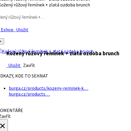
ený růžový řemínek +…
Eshop
Uložit
×
Kožený růžový řemínek + zlatá ozdoba brunch
Uložit
Zavřít
DKAZY, KDE TO SEHNAT
burga.cz/products/kozeny-reminek-k…
burga.cz/products…
OMENTÁŘE
avřít
×