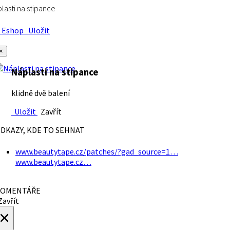
lasti na stipance
Eshop
Uložit
×
Náplasti na stipance
klidně dvě balení
Uložit
Zavřít
DKAZY, KDE TO SEHNAT
www.beautytape.cz/patches/?gad_source=1…
www.beautytape.cz…
OMENTÁŘE
avřít
×