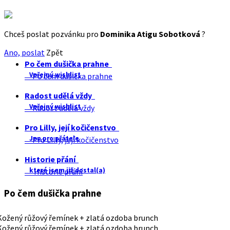
Chceš poslat pozvánku pro
Dominika Atigu Sobotková
?
Ano, poslat
Zpět
Po čem dušička prahne
Veřejný wishlist
Po čem dušička prahne
Radost udělá vždy
Veřejný wishlist
Radost udělá vždy
Pro Lilly, její kočičenstvo
Jen pro přátele
Pro Lilly, její kočičenstvo
Historie přání
které jsem již dostal(a)
Historie přání
Po čem dušička prahne