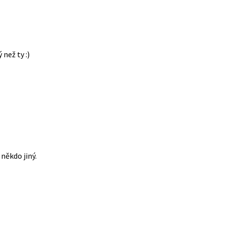
 než ty :)
někdo jiný.