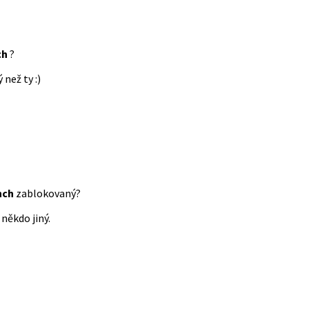
ch
?
 než ty :)
nch
zablokovaný?
někdo jiný.