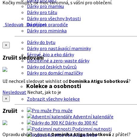
Dárky pro děti
Kočky milující, ne moc skromná, s vášni pro oblečení.
Dárky pro mamku
Dárky pro tátu
Dárky pro všechny bytosti
Sledovat
Do přátel
Dárky pro prarodiče
Dárky pro miminka
Dárky do bytu
×
Dárky pro nastávající maminky
Férové, bio a eko dárky
Zrušit sledování
Udržitelné a zero-waste dárky
Dárky od českých tvůrců
Dárky pro domácí mazlíčky
Už nechceš sledovat wishlist od
Dominika Atigu Sobotková
?
Kolekce a osobnosti
Nesledovat
Nechat, jak to je
Zobrazit všechny kolekce
×
Zrušit
Pro muže
Adventní kalendáře
Dárky do 300 Kč
Podzimní nutnosti
Opravdu chceš vyjmout
Dominika Atigu Sobotková
z přátel?
Voňavá kolekce