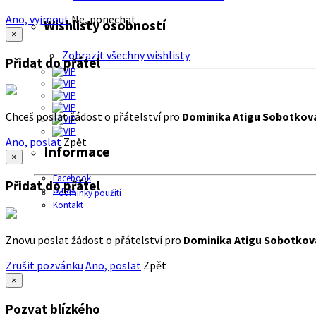
Ano, vyjmout
Ne, ponechat
Wishlisty osobností
×
Zobrazit všechny wishlisty
Přidat do přátel
Chceš poslat žádost o přátelství pro
Dominika Atigu Sobotkov
Ano, poslat
Zpět
Informace
×
Facebook
Přidat do přátel
O nás
Podmínky použití
Kontakt
Znovu poslat žádost o přátelství pro
Dominika Atigu Sobotkov
Zrušit pozvánku
Ano, poslat
Zpět
×
Pozvat blízkého