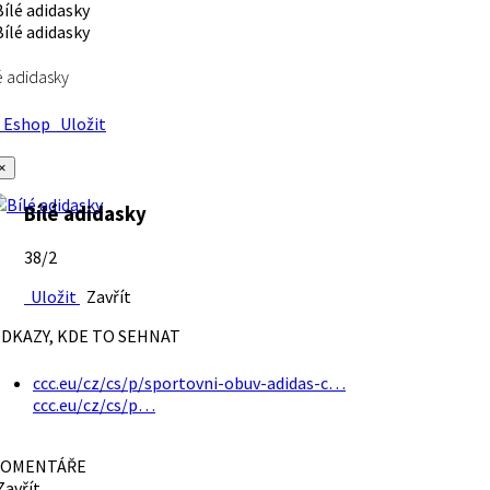
é adidasky
Eshop
Uložit
×
Bílé adidasky
38/2
Uložit
Zavřít
DKAZY, KDE TO SEHNAT
ccc.eu/cz/cs/p/sportovni-obuv-adidas-c…
ccc.eu/cz/cs/p…
OMENTÁŘE
avřít