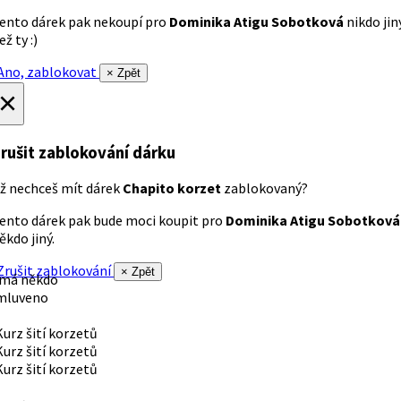
ento dárek pak nekoupí pro
Dominika Atigu Sobotková
nikdo jin
ež ty :)
no, zablokovat
× Zpět
×
rušit zablokování dárku
ž nechceš mít dárek
Chapito korzet
zablokovaný?
ento dárek pak bude moci koupit pro
Dominika Atigu Sobotková
ěkdo jiný.
rušit zablokování
× Zpět
 má někdo
mluveno