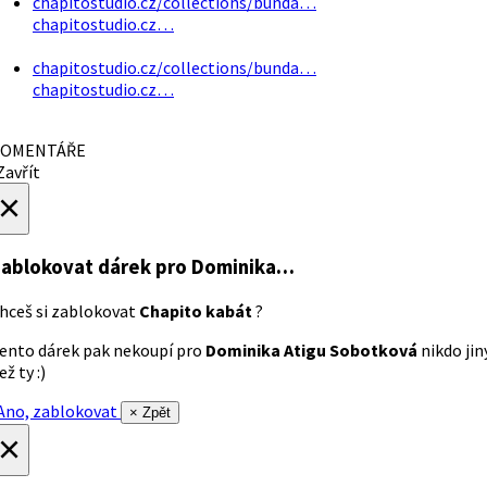
chapitostudio.cz/collections/bunda…
chapitostudio.cz…
chapitostudio.cz/collections/bunda…
chapitostudio.cz…
OMENTÁŘE
avřít
×
ablokovat dárek
pro Dominika…
hceš si zablokovat
Chapito kabát
?
ento dárek pak nekoupí pro
Dominika Atigu Sobotková
nikdo jin
ež ty :)
no, zablokovat
× Zpět
×