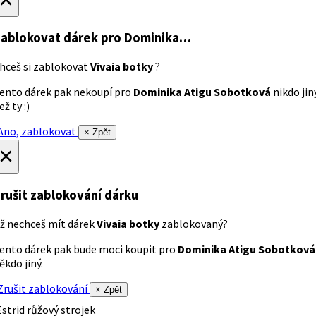
ablokovat dárek
pro Dominika…
hceš si zablokovat
Vivaia botky
?
ento dárek pak nekoupí pro
Dominika Atigu Sobotková
nikdo jin
ež ty :)
no, zablokovat
× Zpět
×
rušit zablokování dárku
ž nechceš mít dárek
Vivaia botky
zablokovaný?
ento dárek pak bude moci koupit pro
Dominika Atigu Sobotková
ěkdo jiný.
rušit zablokování
× Zpět