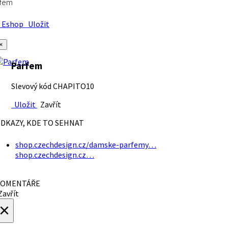
rfem
Eshop
Uložit
×
Parfem
Slevový kód CHAPITO10
Uložit
Zavřít
DKAZY, KDE TO SEHNAT
shop.czechdesign.cz/damske-parfemy…
shop.czechdesign.cz…
OMENTÁŘE
avřít
×