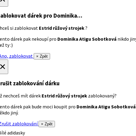
ablokovat dárek
pro Dominika…
hceš si zablokovat
Estrid růžový strojek
?
ento dárek pak nekoupí pro
Dominika Atigu Sobotková
nikdo jin
ež ty :)
no, zablokovat
× Zpět
×
rušit zablokování dárku
ž nechceš mít dárek
Estrid růžový strojek
zablokovaný?
ento dárek pak bude moci koupit pro
Dominika Atigu Sobotková
ěkdo jiný.
rušit zablokování
× Zpět