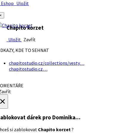
Eshop
Uložit
×
Chapito korzet
Uložit
Zavřít
DKAZY, KDE TO SEHNAT
chapitostudio.cz/collections/vesty…
chapitostudio.cz…
OMENTÁŘE
avřít
×
ablokovat dárek
pro Dominika…
hceš si zablokovat
Chapito korzet
?