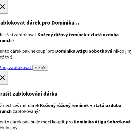
×
ablokovat dárek
pro Dominika…
hceš si zablokovat
Kožený růžový řemínek + zlatá ozdoba
runch
?
ento dárek pak nekoupí pro
Dominika Atigu Sobotková
nikdo jin
ež ty :)
no, zablokovat
× Zpět
×
rušit zablokování dárku
ž nechceš mít dárek
Kožený růžový řemínek + zlatá ozdoba
runch
zablokovaný?
ento dárek pak bude moci koupit pro
Dominika Atigu Sobotková
ěkdo jiný.