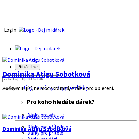
Login
Přihlásit se
Dominika Atigu Sobotková
Tipy na dárky
Tipy na dárky
Kočky milující, ne moc skromná, s vášni pro oblečení.
Pro koho hledáte dárek?
Dárky pro vás
Dárky pro přítelkyni
Dominika Atigu Sobotková
Dárky pro přítele