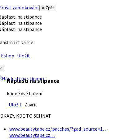
rušit zablokování
× Zpět
lasti na stipance
Eshop
Uložit
×
Náplasti na stipance
klidně dvě balení
Uložit
Zavřít
DKAZY, KDE TO SEHNAT
www.beautytape.cz/patches/?gad_source=1…
www.beautytape.cz…