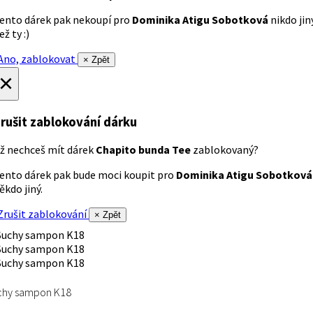
ento dárek pak nekoupí pro
Dominika Atigu Sobotková
nikdo jin
ež ty :)
no, zablokovat
× Zpět
×
rušit zablokování dárku
ž nechceš mít dárek
Chapito bunda Tee
zablokovaný?
ento dárek pak bude moci koupit pro
Dominika Atigu Sobotková
ěkdo jiný.
rušit zablokování
× Zpět
chy sampon K18