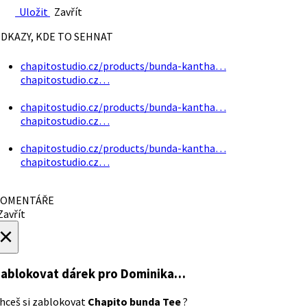
Uložit
Zavřít
DKAZY, KDE TO SEHNAT
chapitostudio.cz/products/bunda-kantha…
chapitostudio.cz…
chapitostudio.cz/products/bunda-kantha…
chapitostudio.cz…
chapitostudio.cz/products/bunda-kantha…
chapitostudio.cz…
OMENTÁŘE
avřít
×
ablokovat dárek
pro Dominika…
hceš si zablokovat
Chapito bunda Tee
?