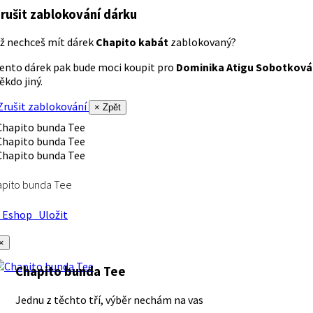
rušit zablokování dárku
ž nechceš mít dárek
Chapito kabát
zablokovaný?
ento dárek pak bude moci koupit pro
Dominika Atigu Sobotková
ěkdo jiný.
rušit zablokování
× Zpět
apito bunda Tee
Eshop
Uložit
×
Chapito bunda Tee
Jednu z těchto tří, výběr nechám na vas