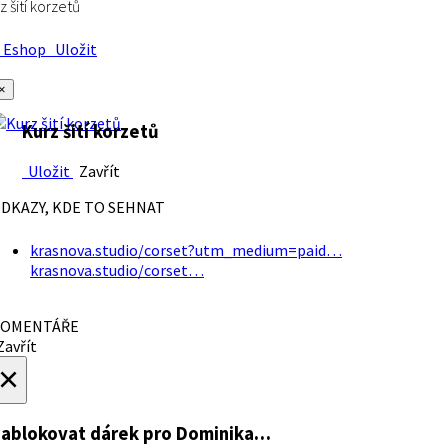
z šití korzetů
Eshop
Uložit
×
Kurz šití korzetů
Uložit
Zavřít
DKAZY, KDE TO SEHNAT
krasnova.studio/corset?utm_medium=paid…
krasnova.studio/corset…
OMENTÁŘE
avřít
×
ablokovat dárek
pro Dominika…