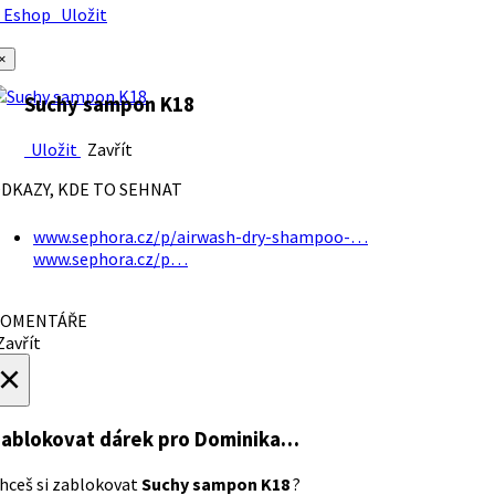
Eshop
Uložit
×
Suchy sampon K18
Uložit
Zavřít
DKAZY, KDE TO SEHNAT
www.sephora.cz/p/airwash-dry-shampoo-…
www.sephora.cz/p…
OMENTÁŘE
avřít
×
ablokovat dárek
pro Dominika…
hceš si zablokovat
Suchy sampon K18
?