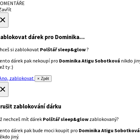
OMENTÁŘE
avřít
×
ablokovat dárek
pro Dominika…
hceš si zablokovat
Polštář sleep&glow
?
ento dárek pak nekoupí pro
Dominika Atigu Sobotková
nikdo jin
ež ty :)
no, zablokovat
× Zpět
×
rušit zablokování dárku
ž nechceš mít dárek
Polštář sleep&glow
zablokovaný?
ento dárek pak bude moci koupit pro
Dominika Atigu Sobotková
ěkdo jiný.