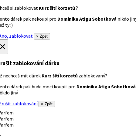
hceš si zablokovat
Kurz šití korzetů
?
ento dárek pak nekoupí pro
Dominika Atigu Sobotková
nikdo jin
ež ty :)
no, zablokovat
× Zpět
×
rušit zablokování dárku
ž nechceš mít dárek
Kurz šití korzetů
zablokovaný?
ento dárek pak bude moci koupit pro
Dominika Atigu Sobotková
ěkdo jiný.
rušit zablokování
× Zpět