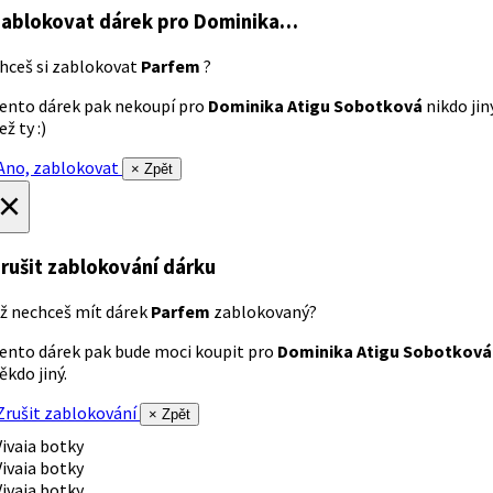
ablokovat dárek
pro Dominika…
hceš si zablokovat
Parfem
?
ento dárek pak nekoupí pro
Dominika Atigu Sobotková
nikdo jin
ež ty :)
no, zablokovat
× Zpět
×
rušit zablokování dárku
ž nechceš mít dárek
Parfem
zablokovaný?
ento dárek pak bude moci koupit pro
Dominika Atigu Sobotková
ěkdo jiný.
rušit zablokování
× Zpět