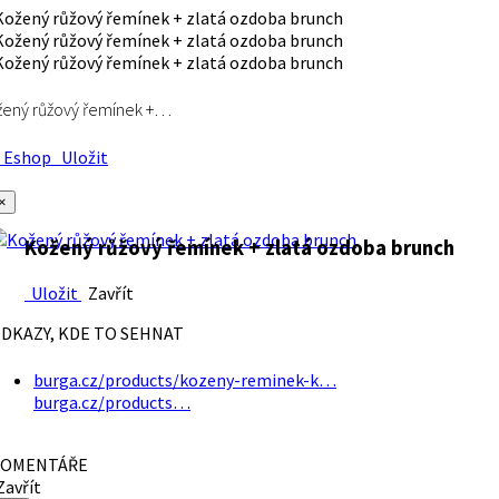
ený růžový řemínek +…
Eshop
Uložit
×
Kožený růžový řemínek + zlatá ozdoba brunch
Uložit
Zavřít
DKAZY, KDE TO SEHNAT
burga.cz/products/kozeny-reminek-k…
burga.cz/products…
OMENTÁŘE
avřít