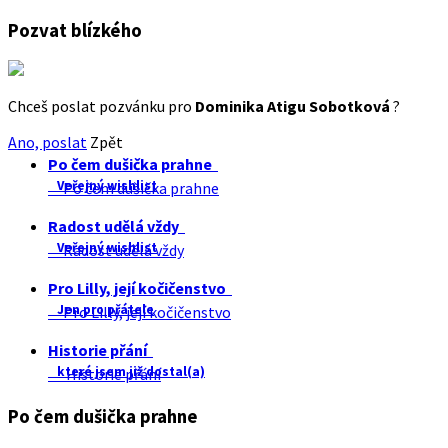
Pozvat blízkého
Chceš poslat pozvánku pro
Dominika Atigu Sobotková
?
Ano, poslat
Zpět
Po čem dušička prahne
Veřejný wishlist
Po čem dušička prahne
Radost udělá vždy
Veřejný wishlist
Radost udělá vždy
Pro Lilly, její kočičenstvo
Jen pro přátele
Pro Lilly, její kočičenstvo
Historie přání
které jsem již dostal(a)
Historie přání
Po čem dušička prahne