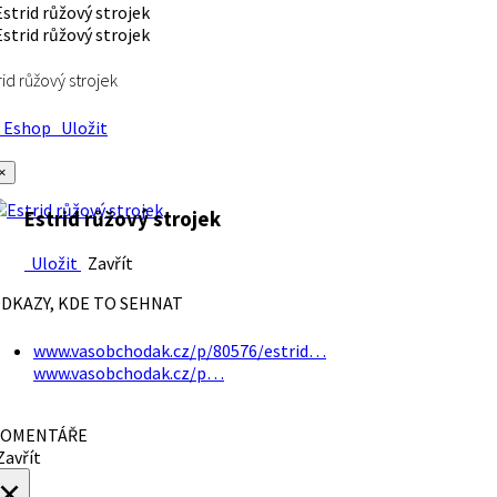
rid růžový strojek
Eshop
Uložit
×
Estrid růžový strojek
Uložit
Zavřít
DKAZY, KDE TO SEHNAT
www.vasobchodak.cz/p/80576/estrid…
www.vasobchodak.cz/p…
OMENTÁŘE
avřít
×