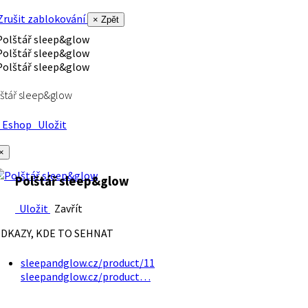
rušit zablokování
× Zpět
štář sleep&glow
Eshop
Uložit
×
Polštář sleep&glow
Uložit
Zavřít
DKAZY, KDE TO SEHNAT
sleepandglow.cz/product/11
sleepandglow.cz/product…