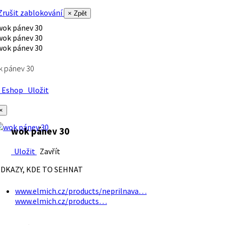
rušit zablokování
× Zpět
k pánev 30
Eshop
Uložit
×
wok pánev 30
Uložit
Zavřít
DKAZY, KDE TO SEHNAT
www.elmich.cz/products/neprilnava…
www.elmich.cz/products…