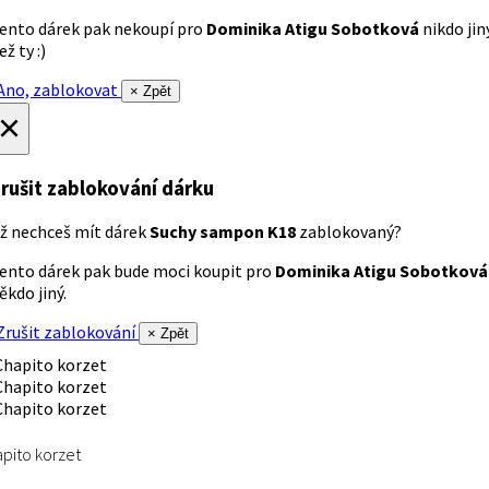
ento dárek pak nekoupí pro
Dominika Atigu Sobotková
nikdo jin
ež ty :)
no, zablokovat
× Zpět
×
rušit zablokování dárku
ž nechceš mít dárek
Suchy sampon K18
zablokovaný?
ento dárek pak bude moci koupit pro
Dominika Atigu Sobotková
ěkdo jiný.
rušit zablokování
× Zpět
pito korzet