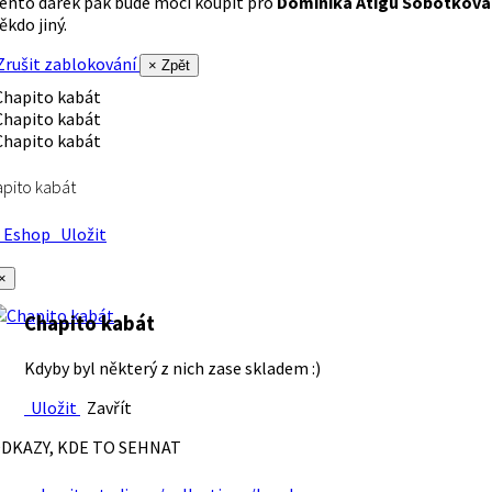
ento dárek pak bude moci koupit pro
Dominika Atigu Sobotková
ěkdo jiný.
rušit zablokování
× Zpět
pito kabát
Eshop
Uložit
×
Chapito kabát
Kdyby byl některý z nich zase skladem :)
Uložit
Zavřít
DKAZY, KDE TO SEHNAT