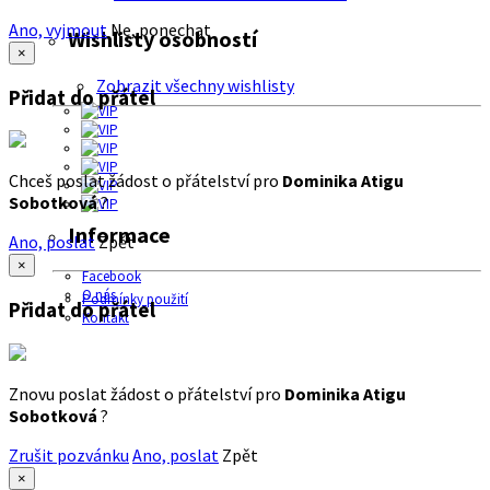
Ano, vyjmout
Ne, ponechat
Wishlisty osobností
×
Zobrazit všechny wishlisty
Přidat do přátel
Chceš poslat žádost o přátelství pro
Dominika Atigu
Sobotková
?
Informace
Ano, poslat
Zpět
×
Facebook
O nás
Podmínky použití
Přidat do přátel
Kontakt
Znovu poslat žádost o přátelství pro
Dominika Atigu
Sobotková
?
Zrušit pozvánku
Ano, poslat
Zpět
×