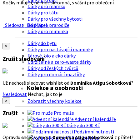
Dárky pro děti
Kočky milující, ne moc skromná, s vášni pro oblečení.
Dárky pro mamku
Dárky pro tátu
Dárky pro všechny bytosti
Sledovat
Do přátel
Dárky pro prarodiče
Dárky pro miminka
Dárky do bytu
×
Dárky pro nastávající maminky
Férové, bio a eko dárky
Zrušit sledování
Udržitelné a zero-waste dárky
Dárky od českých tvůrců
Dárky pro domácí mazlíčky
Už nechceš sledovat wishlist od
Dominika Atigu Sobotková
?
Kolekce a osobnosti
Nesledovat
Nechat, jak to je
Zobrazit všechny kolekce
×
Zrušit
Pro muže
Adventní kalendáře
Dárky do 300 Kč
Podzimní nutnosti
Opravdu chceš vyjmout
Dominika Atigu Sobotková
z přátel?
Voňavá kolekce