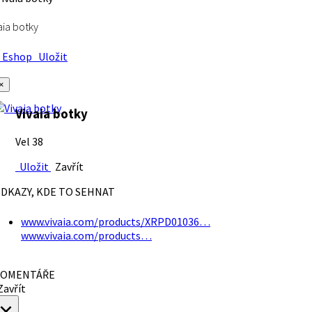
aia botky
Eshop
Uložit
×
Vivaia botky
Vel 38
Uložit
Zavřít
DKAZY, KDE TO SEHNAT
www.vivaia.com/products/XRPD01036…
www.vivaia.com/products…
OMENTÁŘE
avřít
×