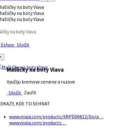
ličky na boty Viava
Eshop
Uložit
×
Mašličky na boty Viava
Využiju kremove cervene a ruzove
Uložit
Zavřít
DKAZY, KDE TO SEHNAT
www.vivaia.com/products/XRPD00812/Dora…
www.vivaia.com/products…