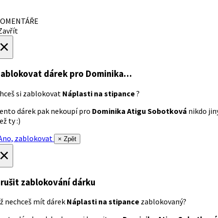
OMENTÁŘE
avřít
×
ablokovat dárek
pro Dominika…
hceš si zablokovat
Náplasti na stipance
?
ento dárek pak nekoupí pro
Dominika Atigu Sobotková
nikdo jin
ež ty :)
no, zablokovat
× Zpět
×
rušit zablokování dárku
ž nechceš mít dárek
Náplasti na stipance
zablokovaný?