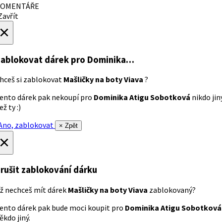
OMENTÁŘE
avřít
×
ablokovat dárek
pro Dominika…
hceš si zablokovat
Mašličky na boty Viava
?
ento dárek pak nekoupí pro
Dominika Atigu Sobotková
nikdo jin
ež ty :)
no, zablokovat
× Zpět
×
rušit zablokování dárku
ž nechceš mít dárek
Mašličky na boty Viava
zablokovaný?
ento dárek pak bude moci koupit pro
Dominika Atigu Sobotková
ěkdo jiný.