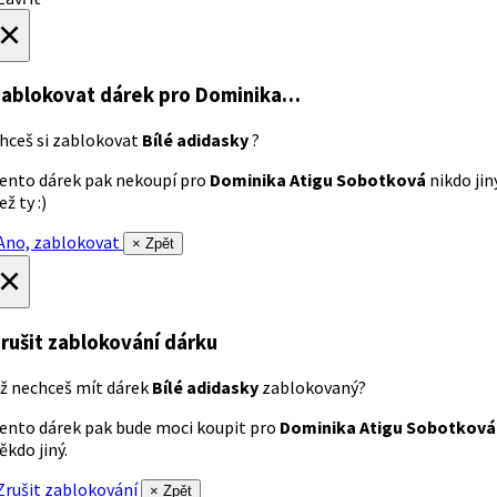
×
ablokovat dárek
pro Dominika…
hceš si zablokovat
Bílé adidasky
?
ento dárek pak nekoupí pro
Dominika Atigu Sobotková
nikdo jin
ež ty :)
no, zablokovat
× Zpět
×
rušit zablokování dárku
ž nechceš mít dárek
Bílé adidasky
zablokovaný?
ento dárek pak bude moci koupit pro
Dominika Atigu Sobotková
ěkdo jiný.
rušit zablokování
× Zpět