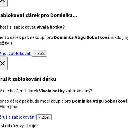
ablokovat dárek
pro Dominika…
hceš si zablokovat
Vivaia botky
?
ento dárek pak nekoupí pro
Dominika Atigu Sobotková
nikdo jin
ež ty :)
no, zablokovat
× Zpět
×
rušit zablokování dárku
ž nechceš mít dárek
Vivaia botky
zablokovaný?
ento dárek pak bude moci koupit pro
Dominika Atigu Sobotková
ěkdo jiný.
rušit zablokování
× Zpět