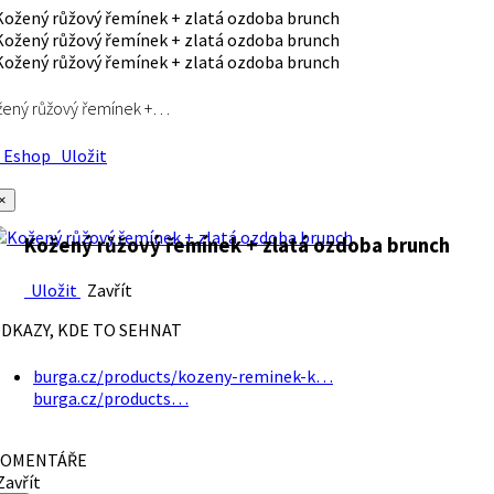
ený růžový řemínek +…
Eshop
Uložit
×
Kožený růžový řemínek + zlatá ozdoba brunch
Uložit
Zavřít
DKAZY, KDE TO SEHNAT
burga.cz/products/kozeny-reminek-k…
burga.cz/products…
OMENTÁŘE
avřít