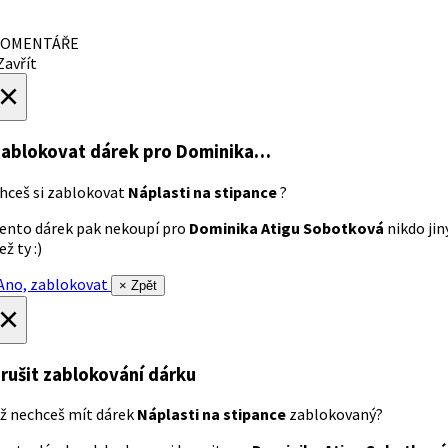
OMENTÁŘE
avřít
×
ablokovat dárek
pro Dominika…
hceš si zablokovat
Náplasti na stipance
?
ento dárek pak nekoupí pro
Dominika Atigu Sobotková
nikdo jin
ež ty :)
no, zablokovat
× Zpět
×
rušit zablokování dárku
ž nechceš mít dárek
Náplasti na stipance
zablokovaný?