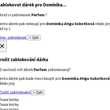
ablokovat dárek
pro Dominika…
hceš si zablokovat
Parfem
?
ento dárek pak nekoupí pro
Dominika Atigu Sobotková
nikdo jin
ež ty :)
no, zablokovat
× Zpět
×
rušit zablokování dárku
ž nechceš mít dárek
Parfem
zablokovaný?
ento dárek pak bude moci koupit pro
Dominika Atigu Sobotková
ěkdo jiný.
rušit zablokování
× Zpět