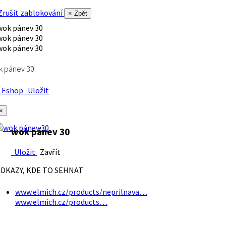
rušit zablokování
× Zpět
k pánev 30
Eshop
Uložit
×
wok pánev 30
Uložit
Zavřít
DKAZY, KDE TO SEHNAT
www.elmich.cz/products/neprilnava…
www.elmich.cz/products…