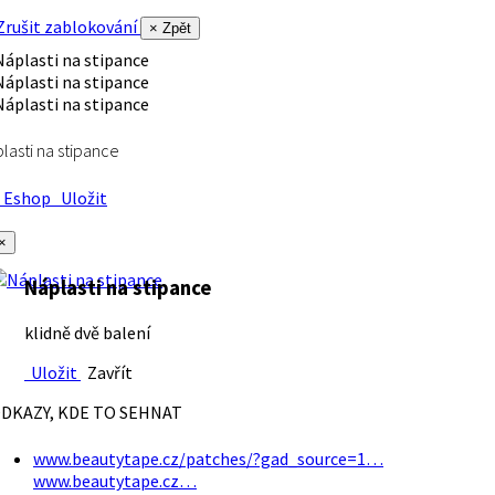
rušit zablokování
× Zpět
lasti na stipance
Eshop
Uložit
×
Náplasti na stipance
klidně dvě balení
Uložit
Zavřít
DKAZY, KDE TO SEHNAT
www.beautytape.cz/patches/?gad_source=1…
www.beautytape.cz…