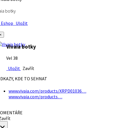
aia botky
Eshop
Uložit
×
Vivaia botky
Vel 38
Uložit
Zavřít
DKAZY, KDE TO SEHNAT
www.vivaia.com/products/XRPD01036…
www.vivaia.com/products…
OMENTÁŘE
avřít
×