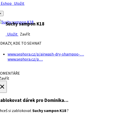
Eshop
Uložit
×
Suchy sampon K18
Uložit
Zavřít
DKAZY, KDE TO SEHNAT
www.sephora.cz/p/airwash-dry-shampoo-…
www.sephora.cz/p…
OMENTÁŘE
avřít
×
ablokovat dárek
pro Dominika…
hceš si zablokovat
Suchy sampon K18
?