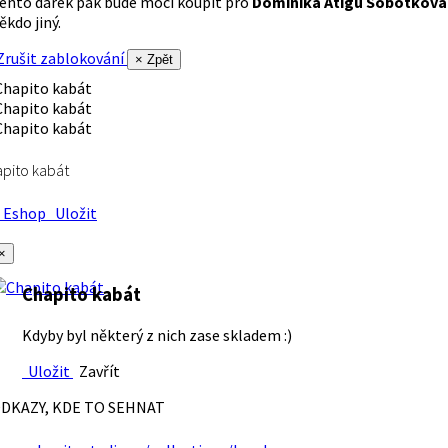
ento dárek pak bude moci koupit pro
Dominika Atigu Sobotková
ěkdo jiný.
rušit zablokování
× Zpět
pito kabát
Eshop
Uložit
×
Chapito kabát
Kdyby byl některý z nich zase skladem :)
Uložit
Zavřít
DKAZY, KDE TO SEHNAT