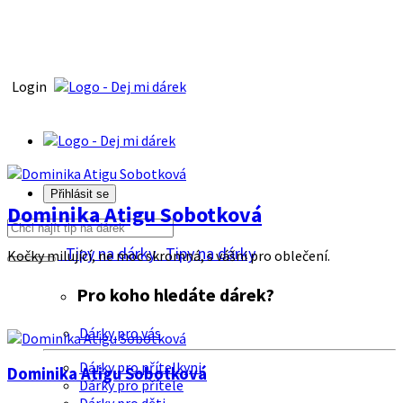
Login
Přihlásit se
Dominika Atigu Sobotková
Tipy na dárky
Tipy na dárky
Kočky milující, ne moc skromná, s vášni pro oblečení.
Pro koho hledáte dárek?
Dárky pro vás
Dárky pro přítelkyni
Dominika Atigu Sobotková
Dárky pro přítele