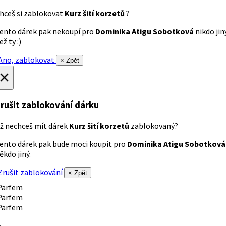
hceš si zablokovat
Kurz šití korzetů
?
ento dárek pak nekoupí pro
Dominika Atigu Sobotková
nikdo jin
ež ty :)
no, zablokovat
× Zpět
×
rušit zablokování dárku
ž nechceš mít dárek
Kurz šití korzetů
zablokovaný?
ento dárek pak bude moci koupit pro
Dominika Atigu Sobotková
ěkdo jiný.
rušit zablokování
× Zpět