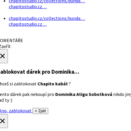
chapitostudio.cz/collections/bunda…
chapitostudio.cz…
chapitostudio.cz/collections/bunda…
chapitostudio.cz…
OMENTÁŘE
avřít
×
ablokovat dárek
pro Dominika…
hceš si zablokovat
Chapito kabát
?
ento dárek pak nekoupí pro
Dominika Atigu Sobotková
nikdo jin
ež ty :)
no, zablokovat
× Zpět
×