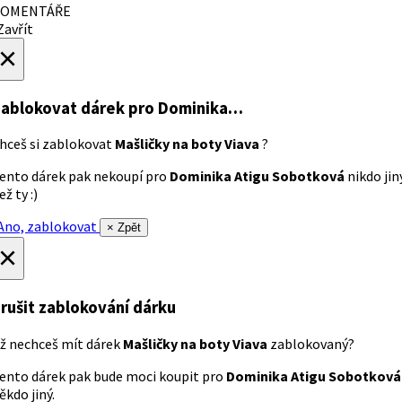
OMENTÁŘE
avřít
×
ablokovat dárek
pro Dominika…
hceš si zablokovat
Mašličky na boty Viava
?
ento dárek pak nekoupí pro
Dominika Atigu Sobotková
nikdo jin
ež ty :)
no, zablokovat
× Zpět
×
rušit zablokování dárku
ž nechceš mít dárek
Mašličky na boty Viava
zablokovaný?
ento dárek pak bude moci koupit pro
Dominika Atigu Sobotková
ěkdo jiný.