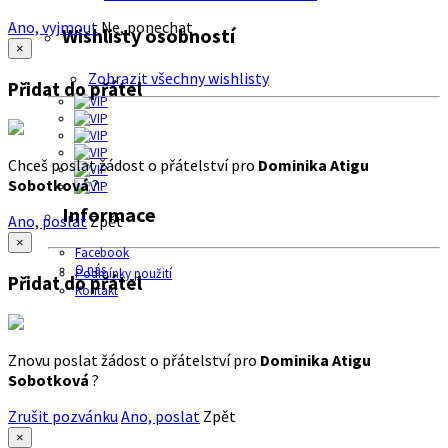
Ano, vyjmout
Ne, ponechat
Wishlisty osobností
×
Zobrazit všechny wishlisty
Přidat do přátel
Chceš poslat žádost o přátelství pro
Dominika Atigu
Sobotková
?
Informace
Ano, poslat
Zpět
×
Facebook
O nás
Podmínky použití
Přidat do přátel
Kontakt
Znovu poslat žádost o přátelství pro
Dominika Atigu
Sobotková
?
Zrušit pozvánku
Ano, poslat
Zpět
×