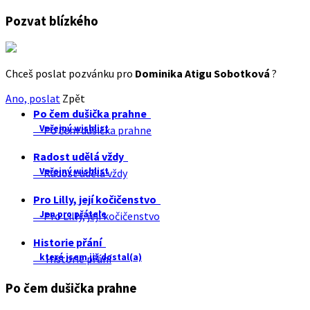
Pozvat blízkého
Chceš poslat pozvánku pro
Dominika Atigu Sobotková
?
Ano, poslat
Zpět
Po čem dušička prahne
Veřejný wishlist
Po čem dušička prahne
Radost udělá vždy
Veřejný wishlist
Radost udělá vždy
Pro Lilly, její kočičenstvo
Jen pro přátele
Pro Lilly, její kočičenstvo
Historie přání
které jsem již dostal(a)
Historie přání
Po čem dušička prahne