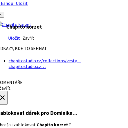
Eshop
Uložit
×
Chapito korzet
Uložit
Zavřít
DKAZY, KDE TO SEHNAT
chapitostudio.cz/collections/vesty…
chapitostudio.cz…
OMENTÁŘE
avřít
×
ablokovat dárek
pro Dominika…
hceš si zablokovat
Chapito korzet
?