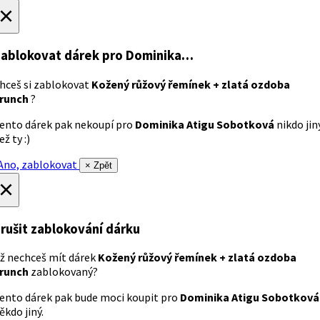
×
ablokovat dárek
pro Dominika…
hceš si zablokovat
Kožený růžový řemínek + zlatá ozdoba
runch
?
ento dárek pak nekoupí pro
Dominika Atigu Sobotková
nikdo jin
ež ty :)
no, zablokovat
× Zpět
×
rušit zablokování dárku
ž nechceš mít dárek
Kožený růžový řemínek + zlatá ozdoba
runch
zablokovaný?
ento dárek pak bude moci koupit pro
Dominika Atigu Sobotková
ěkdo jiný.