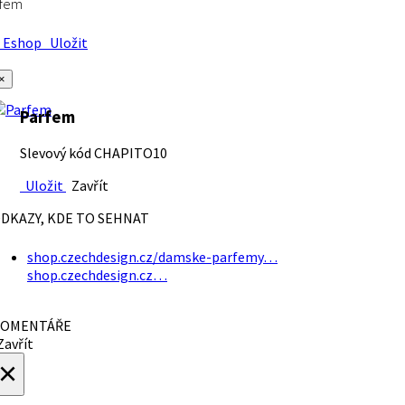
rfem
Eshop
Uložit
×
Parfem
Slevový kód CHAPITO10
Uložit
Zavřít
DKAZY, KDE TO SEHNAT
shop.czechdesign.cz/damske-parfemy…
shop.czechdesign.cz…
OMENTÁŘE
avřít
×