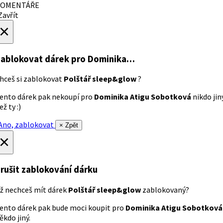
OMENTÁŘE
avřít
×
ablokovat dárek
pro Dominika…
hceš si zablokovat
Polštář sleep&glow
?
ento dárek pak nekoupí pro
Dominika Atigu Sobotková
nikdo jin
ež ty :)
no, zablokovat
× Zpět
×
rušit zablokování dárku
ž nechceš mít dárek
Polštář sleep&glow
zablokovaný?
ento dárek pak bude moci koupit pro
Dominika Atigu Sobotková
ěkdo jiný.