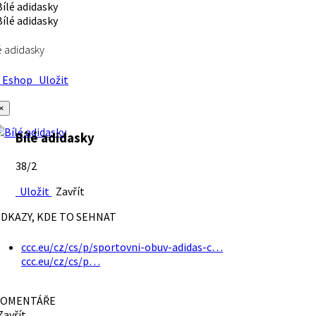
é adidasky
Eshop
Uložit
×
Bílé adidasky
38/2
Uložit
Zavřít
DKAZY, KDE TO SEHNAT
ccc.eu/cz/cs/p/sportovni-obuv-adidas-c…
ccc.eu/cz/cs/p…
OMENTÁŘE
avřít