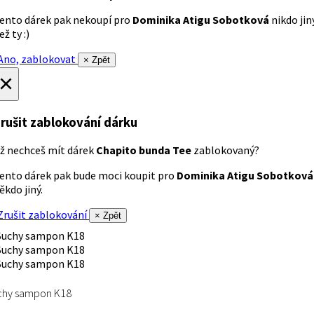
ento dárek pak nekoupí pro
Dominika Atigu Sobotková
nikdo jin
ež ty :)
no, zablokovat
× Zpět
×
rušit zablokování dárku
ž nechceš mít dárek
Chapito bunda Tee
zablokovaný?
ento dárek pak bude moci koupit pro
Dominika Atigu Sobotková
ěkdo jiný.
rušit zablokování
× Zpět
chy sampon K18