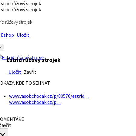
rid růžový strojek
Eshop
Uložit
×
Estrid růžový strojek
Uložit
Zavřít
DKAZY, KDE TO SEHNAT
www.vasobchodak.cz/p/80576/estrid…
www.vasobchodak.cz/p…
OMENTÁŘE
avřít
×