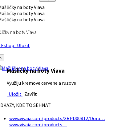
ličky na boty Viava
Eshop
Uložit
×
Mašličky na boty Viava
Využiju kremove cervene a ruzove
Uložit
Zavřít
DKAZY, KDE TO SEHNAT
www.vivaia.com/products/XRPD00812/Dora…
www.vivaia.com/products…