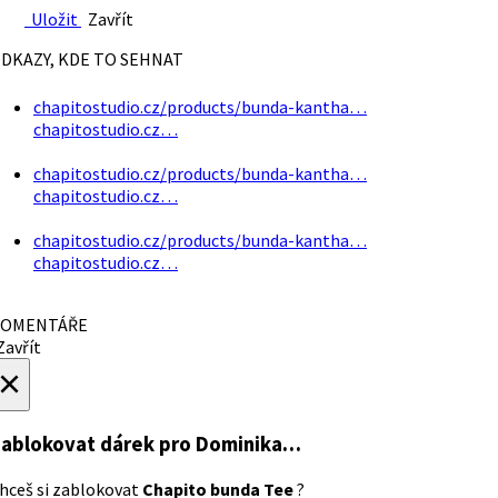
Uložit
Zavřít
DKAZY, KDE TO SEHNAT
chapitostudio.cz/products/bunda-kantha…
chapitostudio.cz…
chapitostudio.cz/products/bunda-kantha…
chapitostudio.cz…
chapitostudio.cz/products/bunda-kantha…
chapitostudio.cz…
OMENTÁŘE
avřít
×
ablokovat dárek
pro Dominika…
hceš si zablokovat
Chapito bunda Tee
?