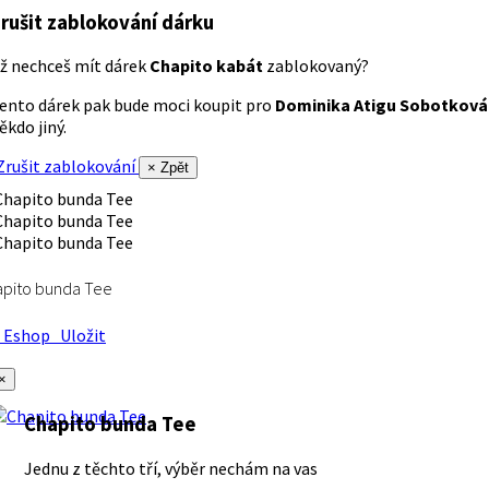
rušit zablokování dárku
ž nechceš mít dárek
Chapito kabát
zablokovaný?
ento dárek pak bude moci koupit pro
Dominika Atigu Sobotková
ěkdo jiný.
rušit zablokování
× Zpět
apito bunda Tee
Eshop
Uložit
×
Chapito bunda Tee
Jednu z těchto tří, výběr nechám na vas