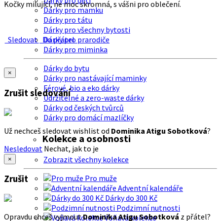
Dárky pro děti
Kočky milující, ne moc skromná, s vášni pro oblečení.
Dárky pro mamku
Dárky pro tátu
Dárky pro všechny bytosti
Sledovat
Do přátel
Dárky pro prarodiče
Dárky pro miminka
Dárky do bytu
×
Dárky pro nastávající maminky
Férové, bio a eko dárky
Zrušit sledování
Udržitelné a zero-waste dárky
Dárky od českých tvůrců
Dárky pro domácí mazlíčky
Už nechceš sledovat wishlist od
Dominika Atigu Sobotková
?
Kolekce a osobnosti
Nesledovat
Nechat, jak to je
Zobrazit všechny kolekce
×
Zrušit
Pro muže
Adventní kalendáře
Dárky do 300 Kč
Podzimní nutnosti
Opravdu chceš vyjmout
Dominika Atigu Sobotková
z přátel?
Voňavá kolekce