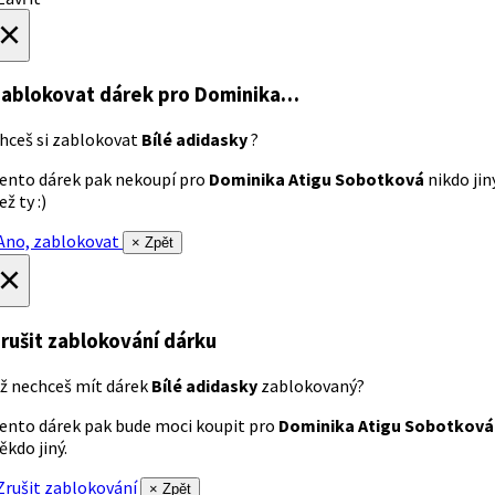
×
ablokovat dárek
pro Dominika…
hceš si zablokovat
Bílé adidasky
?
ento dárek pak nekoupí pro
Dominika Atigu Sobotková
nikdo jin
ež ty :)
no, zablokovat
× Zpět
×
rušit zablokování dárku
ž nechceš mít dárek
Bílé adidasky
zablokovaný?
ento dárek pak bude moci koupit pro
Dominika Atigu Sobotková
ěkdo jiný.
rušit zablokování
× Zpět