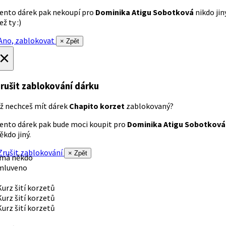
ento dárek pak nekoupí pro
Dominika Atigu Sobotková
nikdo jin
ež ty :)
no, zablokovat
× Zpět
×
rušit zablokování dárku
ž nechceš mít dárek
Chapito korzet
zablokovaný?
ento dárek pak bude moci koupit pro
Dominika Atigu Sobotková
ěkdo jiný.
rušit zablokování
× Zpět
 má někdo
mluveno