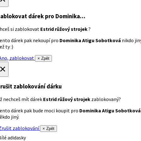
ablokovat dárek
pro Dominika…
hceš si zablokovat
Estrid růžový strojek
?
ento dárek pak nekoupí pro
Dominika Atigu Sobotková
nikdo jin
ež ty :)
no, zablokovat
× Zpět
×
rušit zablokování dárku
ž nechceš mít dárek
Estrid růžový strojek
zablokovaný?
ento dárek pak bude moci koupit pro
Dominika Atigu Sobotková
ěkdo jiný.
rušit zablokování
× Zpět