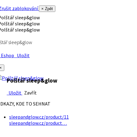
rušit zablokování
× Zpět
štář sleep&glow
Eshop
Uložit
×
Polštář sleep&glow
Uložit
Zavřít
DKAZY, KDE TO SEHNAT
sleepandglow.cz/product/11
sleepandglow.cz/product…