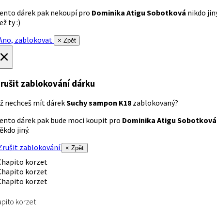
ento dárek pak nekoupí pro
Dominika Atigu Sobotková
nikdo jin
ež ty :)
no, zablokovat
× Zpět
×
rušit zablokování dárku
ž nechceš mít dárek
Suchy sampon K18
zablokovaný?
ento dárek pak bude moci koupit pro
Dominika Atigu Sobotková
ěkdo jiný.
rušit zablokování
× Zpět
pito korzet