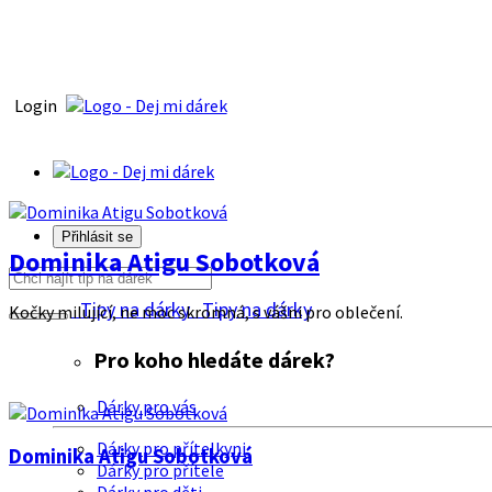
Login
Přihlásit se
Dominika Atigu Sobotková
Tipy na dárky
Tipy na dárky
Kočky milující, ne moc skromná, s vášni pro oblečení.
Pro koho hledáte dárek?
Dárky pro vás
Dárky pro přítelkyni
Dominika Atigu Sobotková
Dárky pro přítele