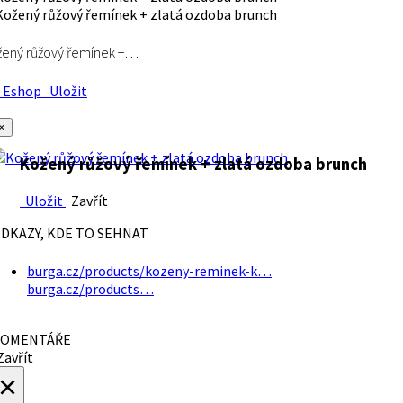
ený růžový řemínek +…
Eshop
Uložit
×
Kožený růžový řemínek + zlatá ozdoba brunch
Uložit
Zavřít
DKAZY, KDE TO SEHNAT
burga.cz/products/kozeny-reminek-k…
burga.cz/products…
OMENTÁŘE
avřít
×