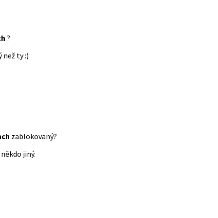
ch
?
 než ty :)
nch
zablokovaný?
někdo jiný.