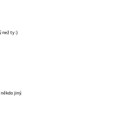
 než ty :)
někdo jiný.