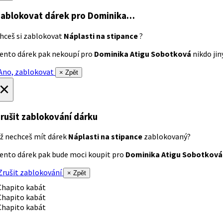
ablokovat dárek
pro Dominika…
hceš si zablokovat
Náplasti na stipance
?
ento dárek pak nekoupí pro
Dominika Atigu Sobotková
nikdo jiný
no, zablokovat
× Zpět
×
rušit zablokování dárku
ž nechceš mít dárek
Náplasti na stipance
zablokovaný?
ento dárek pak bude moci koupit pro
Dominika Atigu Sobotková
rušit zablokování
× Zpět