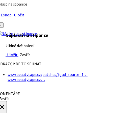
lasti na stipance
Eshop
Uložit
×
Náplasti na stipance
klidně dvě balení
Uložit
Zavřít
DKAZY, KDE TO SEHNAT
www.beautytape.cz/patches/?gad_source=1…
www.beautytape.cz…
OMENTÁŘE
avřít
×