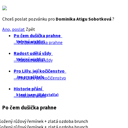
Chceš poslat pozvánku pro
Dominika Atigu Sobotková
?
Ano, poslat
Zpět
Po čem dušička prahne
Veřejný wishlist
Po čem dušička prahne
Radost udělá vždy
Veřejný wishlist
Radost udělá vždy
Pro Lilly, její kočičenstvo
Jen pro přátele
Pro Lilly, její kočičenstvo
Historie přání
které jsem již dostal(a)
Historie přání
Po čem dušička prahne