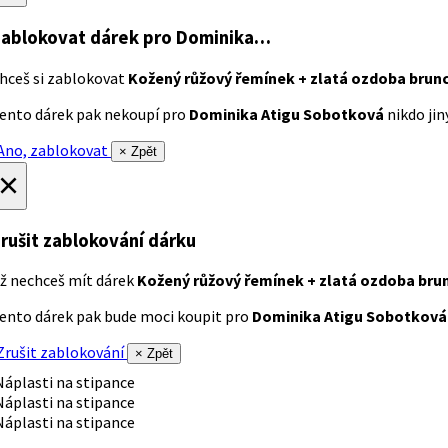
ablokovat dárek
pro Dominika…
hceš si zablokovat
Kožený růžový řemínek + zlatá ozdoba brun
ento dárek pak nekoupí pro
Dominika Atigu Sobotková
nikdo jiný
no, zablokovat
× Zpět
×
rušit zablokování dárku
ž nechceš mít dárek
Kožený růžový řemínek + zlatá ozdoba bru
ento dárek pak bude moci koupit pro
Dominika Atigu Sobotková
rušit zablokování
× Zpět