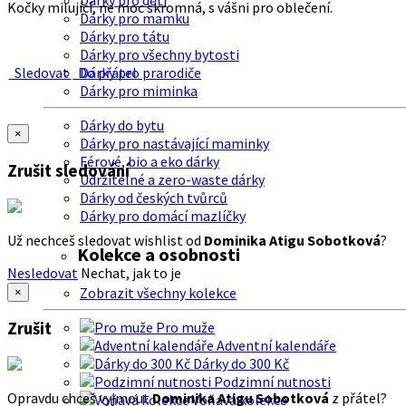
Dárky pro děti
Kočky milující, ne moc skromná, s vášni pro oblečení.
Dárky pro mamku
Dárky pro tátu
Dárky pro všechny bytosti
Sledovat
Do přátel
Dárky pro prarodiče
Dárky pro miminka
Dárky do bytu
×
Dárky pro nastávající maminky
Férové, bio a eko dárky
Zrušit sledování
Udržitelné a zero-waste dárky
Dárky od českých tvůrců
Dárky pro domácí mazlíčky
Už nechceš sledovat wishlist od
Dominika Atigu Sobotková
?
Kolekce a osobnosti
Nesledovat
Nechat, jak to je
Zobrazit všechny kolekce
×
Zrušit
Pro muže
Adventní kalendáře
Dárky do 300 Kč
Podzimní nutnosti
Opravdu chceš vyjmout
Dominika Atigu Sobotková
z přátel?
Voňavá kolekce