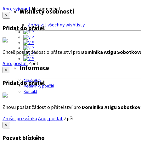
Ano, vyjmout
Ne, ponechat
Wishlisty osobností
×
Zobrazit všechny wishlisty
Přidat do přátel
Chceš poslat žádost o přátelství pro
Dominika Atigu Sobotkov
Ano, poslat
Zpět
Informace
×
Facebook
Přidat do přátel
O nás
Podmínky použití
Kontakt
Znovu poslat žádost o přátelství pro
Dominika Atigu Sobotkov
Zrušit pozvánku
Ano, poslat
Zpět
×
Pozvat blízkého