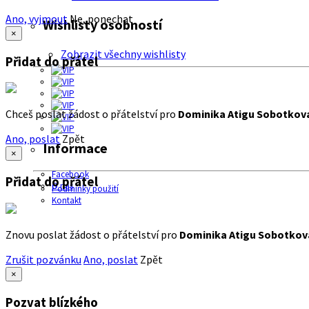
Ano, vyjmout
Ne, ponechat
Wishlisty osobností
×
Zobrazit všechny wishlisty
Přidat do přátel
Chceš poslat žádost o přátelství pro
Dominika Atigu Sobotkov
Ano, poslat
Zpět
Informace
×
Facebook
Přidat do přátel
O nás
Podmínky použití
Kontakt
Znovu poslat žádost o přátelství pro
Dominika Atigu Sobotkov
Zrušit pozvánku
Ano, poslat
Zpět
×
Pozvat blízkého