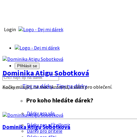
Login
Přihlásit se
Dominika Atigu Sobotková
Tipy na dárky
Tipy na dárky
Kočky milující, ne moc skromná, s vášni pro oblečení.
Pro koho hledáte dárek?
Dárky pro vás
Dárky pro přítelkyni
Dominika Atigu Sobotková
Dárky pro přítele