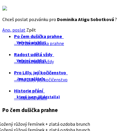
Chceš poslat pozvánku pro
Dominika Atigu Sobotková
?
Ano, poslat
Zpět
Po čem dušička prahne
Veřejný wishlist
Po čem dušička prahne
Radost udělá vždy
Veřejný wishlist
Radost udělá vždy
Pro Lilly, její kočičenstvo
Jen pro přátele
Pro Lilly, její kočičenstvo
Historie přání
které jsem již dostal(a)
Historie přání
Po čem dušička prahne