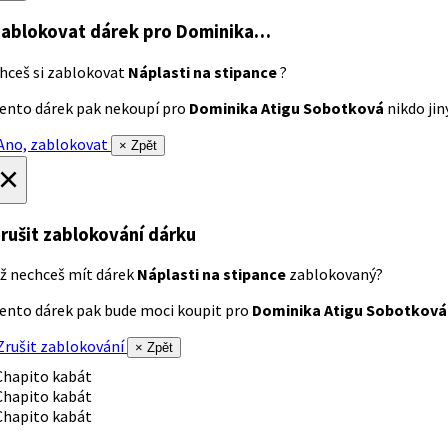
ablokovat dárek
pro Dominika…
hceš si zablokovat
Náplasti na stipance
?
ento dárek pak nekoupí pro
Dominika Atigu Sobotková
nikdo jiný
no, zablokovat
× Zpět
×
rušit zablokování dárku
ž nechceš mít dárek
Náplasti na stipance
zablokovaný?
ento dárek pak bude moci koupit pro
Dominika Atigu Sobotková
rušit zablokování
× Zpět