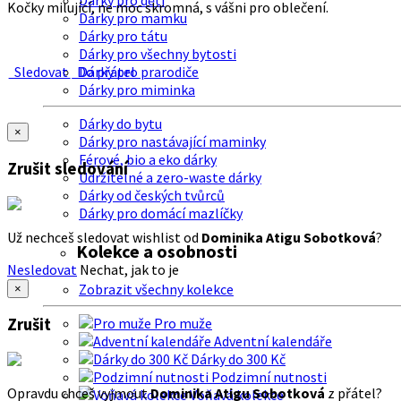
Dárky pro děti
Kočky milující, ne moc skromná, s vášni pro oblečení.
Dárky pro mamku
Dárky pro tátu
Dárky pro všechny bytosti
Sledovat
Do přátel
Dárky pro prarodiče
Dárky pro miminka
Dárky do bytu
×
Dárky pro nastávající maminky
Férové, bio a eko dárky
Zrušit sledování
Udržitelné a zero-waste dárky
Dárky od českých tvůrců
Dárky pro domácí mazlíčky
Už nechceš sledovat wishlist od
Dominika Atigu Sobotková
?
Kolekce a osobnosti
Nesledovat
Nechat, jak to je
Zobrazit všechny kolekce
×
Zrušit
Pro muže
Adventní kalendáře
Dárky do 300 Kč
Podzimní nutnosti
Opravdu chceš vyjmout
Dominika Atigu Sobotková
z přátel?
Voňavá kolekce