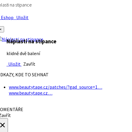
lasti na stipance
Eshop
Uložit
×
Náplasti na stipance
klidně dvě balení
Uložit
Zavřít
DKAZY, KDE TO SEHNAT
www.beautytape.cz/patches/?gad_source=1…
www.beautytape.cz…
OMENTÁŘE
avřít
×