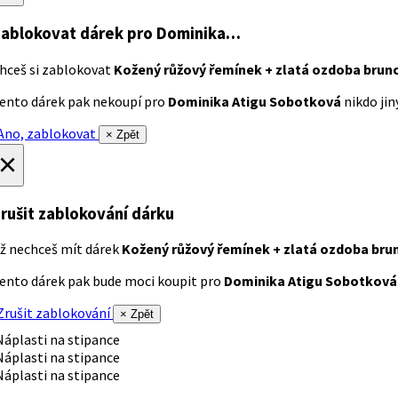
ablokovat dárek
pro Dominika…
hceš si zablokovat
Kožený růžový řemínek + zlatá ozdoba brun
ento dárek pak nekoupí pro
Dominika Atigu Sobotková
nikdo jiný
no, zablokovat
× Zpět
×
rušit zablokování dárku
ž nechceš mít dárek
Kožený růžový řemínek + zlatá ozdoba bru
ento dárek pak bude moci koupit pro
Dominika Atigu Sobotková
rušit zablokování
× Zpět