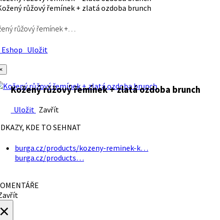
ený růžový řemínek +…
Eshop
Uložit
×
Kožený růžový řemínek + zlatá ozdoba brunch
Uložit
Zavřít
DKAZY, KDE TO SEHNAT
burga.cz/products/kozeny-reminek-k…
burga.cz/products…
OMENTÁŘE
avřít
×