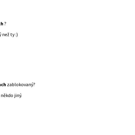
ch
?
 než ty :)
nch
zablokovaný?
někdo jiný.