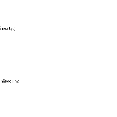
 než ty :)
někdo jiný.