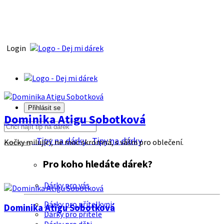
Login
Přihlásit se
Dominika Atigu Sobotková
Tipy na dárky
Tipy na dárky
Kočky milující, ne moc skromná, s vášni pro oblečení.
Pro koho hledáte dárek?
Dárky pro vás
Dárky pro přítelkyni
Dominika Atigu Sobotková
Dárky pro přítele