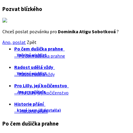
Pozvat blízkého
Chceš poslat pozvánku pro
Dominika Atigu Sobotková
?
Ano, poslat
Zpět
Po čem dušička prahne
Veřejný wishlist
Po čem dušička prahne
Radost udělá vždy
Veřejný wishlist
Radost udělá vždy
Pro Lilly, její kočičenstvo
Jen pro přátele
Pro Lilly, její kočičenstvo
Historie přání
které jsem již dostal(a)
Historie přání
Po čem dušička prahne