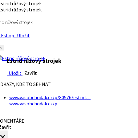
rid růžový strojek
Eshop
Uložit
×
Estrid růžový strojek
Uložit
Zavřít
DKAZY, KDE TO SEHNAT
www.vasobchodak.cz/p/80576/estrid…
www.vasobchodak.cz/p…
OMENTÁŘE
avřít
×