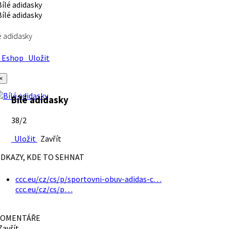
é adidasky
Eshop
Uložit
×
Bílé adidasky
38/2
Uložit
Zavřít
DKAZY, KDE TO SEHNAT
ccc.eu/cz/cs/p/sportovni-obuv-adidas-c…
ccc.eu/cz/cs/p…
OMENTÁŘE
avřít