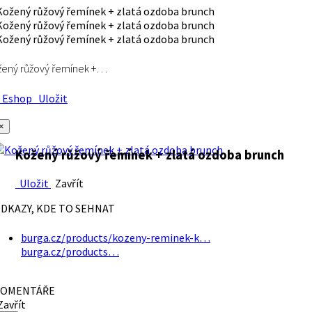
ený růžový řemínek +…
Eshop
Uložit
×
Kožený růžový řemínek + zlatá ozdoba brunch
Uložit
Zavřít
DKAZY, KDE TO SEHNAT
burga.cz/products/kozeny-reminek-k…
burga.cz/products…
OMENTÁŘE
avřít