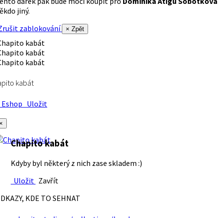
ento dárek pak bude moci koupit pro
Dominika Atigu Sobotková
ěkdo jiný.
rušit zablokování
× Zpět
pito kabát
Eshop
Uložit
×
Chapito kabát
Kdyby byl některý z nich zase skladem :)
Uložit
Zavřít
DKAZY, KDE TO SEHNAT