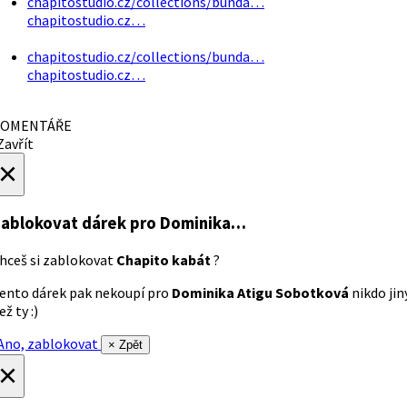
chapitostudio.cz/collections/bunda…
chapitostudio.cz…
chapitostudio.cz/collections/bunda…
chapitostudio.cz…
OMENTÁŘE
avřít
×
ablokovat dárek
pro Dominika…
hceš si zablokovat
Chapito kabát
?
ento dárek pak nekoupí pro
Dominika Atigu Sobotková
nikdo jin
ež ty :)
no, zablokovat
× Zpět
×