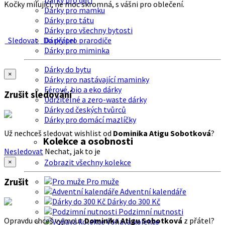
Dárky pro děti
Kočky milující, ne moc skromná, s vášni pro oblečení.
Dárky pro mamku
Dárky pro tátu
Dárky pro všechny bytosti
Sledovat
Do přátel
Dárky pro prarodiče
Dárky pro miminka
Dárky do bytu
×
Dárky pro nastávající maminky
Férové, bio a eko dárky
Zrušit sledování
Udržitelné a zero-waste dárky
Dárky od českých tvůrců
Dárky pro domácí mazlíčky
Už nechceš sledovat wishlist od
Dominika Atigu Sobotková
?
Kolekce a osobnosti
Nesledovat
Nechat, jak to je
Zobrazit všechny kolekce
×
Zrušit
Pro muže
Adventní kalendáře
Dárky do 300 Kč
Podzimní nutnosti
Opravdu chceš vyjmout
Dominika Atigu Sobotková
z přátel?
Voňavá kolekce