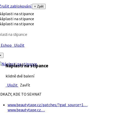
rušit zablokování
× Zpět
lasti na stipance
Eshop
Uložit
×
Náplasti na stipance
klidně dvě balení
Uložit
Zavřít
DKAZY, KDE TO SEHNAT
www.beautytape.cz/patches/?gad_source=1…
www.beautytape.cz…