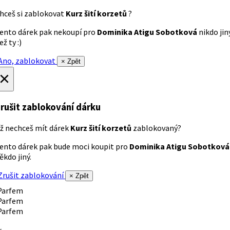
hceš si zablokovat
Kurz šití korzetů
?
ento dárek pak nekoupí pro
Dominika Atigu Sobotková
nikdo jin
ež ty :)
no, zablokovat
× Zpět
×
rušit zablokování dárku
ž nechceš mít dárek
Kurz šití korzetů
zablokovaný?
ento dárek pak bude moci koupit pro
Dominika Atigu Sobotková
ěkdo jiný.
rušit zablokování
× Zpět