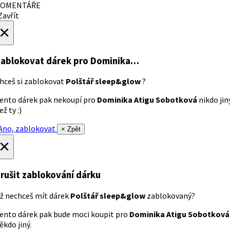
OMENTÁŘE
avřít
×
ablokovat dárek
pro Dominika…
hceš si zablokovat
Polštář sleep&glow
?
ento dárek pak nekoupí pro
Dominika Atigu Sobotková
nikdo jin
ež ty :)
no, zablokovat
× Zpět
×
rušit zablokování dárku
ž nechceš mít dárek
Polštář sleep&glow
zablokovaný?
ento dárek pak bude moci koupit pro
Dominika Atigu Sobotková
ěkdo jiný.