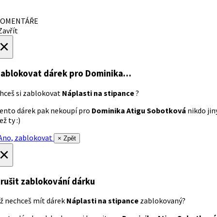
OMENTÁŘE
avřít
×
ablokovat dárek
pro Dominika…
hceš si zablokovat
Náplasti na stipance
?
ento dárek pak nekoupí pro
Dominika Atigu Sobotková
nikdo jin
ež ty :)
no, zablokovat
× Zpět
×
rušit zablokování dárku
ž nechceš mít dárek
Náplasti na stipance
zablokovaný?