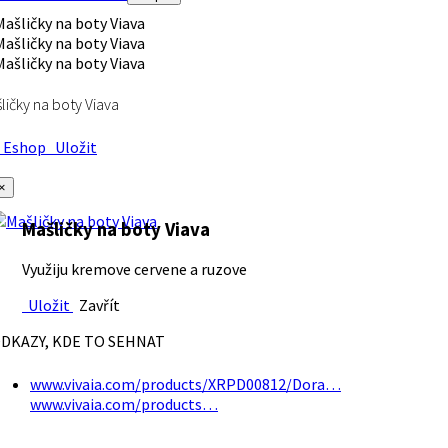
ličky na boty Viava
Eshop
Uložit
×
Mašličky na boty Viava
Využiju kremove cervene a ruzove
Uložit
Zavřít
DKAZY, KDE TO SEHNAT
www.vivaia.com/products/XRPD00812/Dora…
www.vivaia.com/products…