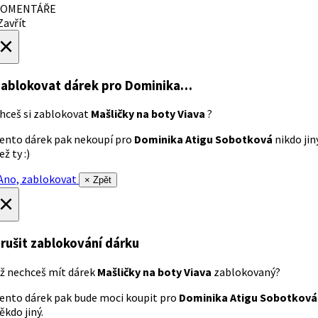
OMENTÁŘE
avřít
×
ablokovat dárek
pro Dominika…
hceš si zablokovat
Mašličky na boty Viava
?
ento dárek pak nekoupí pro
Dominika Atigu Sobotková
nikdo jin
ež ty :)
no, zablokovat
× Zpět
×
rušit zablokování dárku
ž nechceš mít dárek
Mašličky na boty Viava
zablokovaný?
ento dárek pak bude moci koupit pro
Dominika Atigu Sobotková
ěkdo jiný.