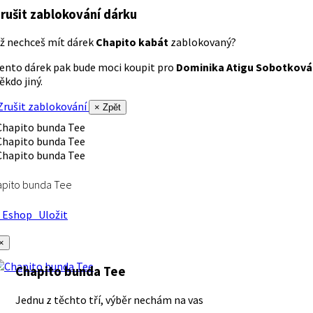
rušit zablokování dárku
ž nechceš mít dárek
Chapito kabát
zablokovaný?
ento dárek pak bude moci koupit pro
Dominika Atigu Sobotková
ěkdo jiný.
rušit zablokování
× Zpět
apito bunda Tee
Eshop
Uložit
×
Chapito bunda Tee
Jednu z těchto tří, výběr nechám na vas