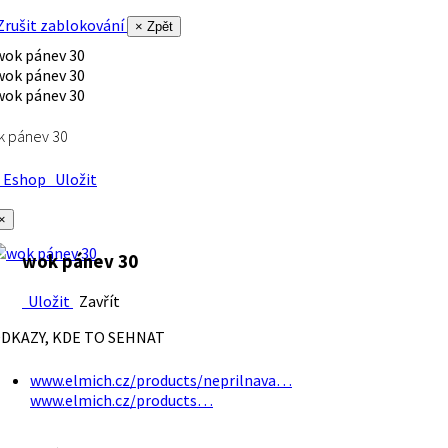
rušit zablokování
× Zpět
k pánev 30
Eshop
Uložit
×
wok pánev 30
Uložit
Zavřít
DKAZY, KDE TO SEHNAT
www.elmich.cz/products/neprilnava…
www.elmich.cz/products…