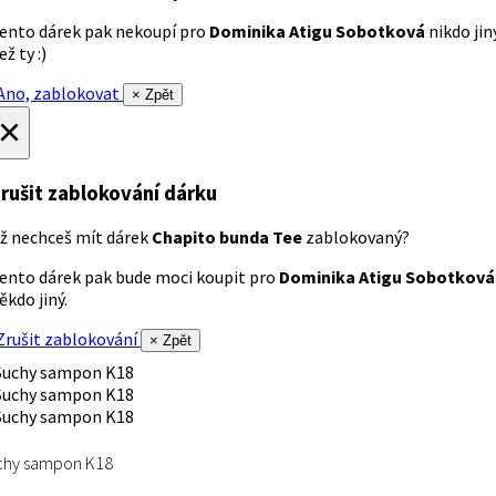
ento dárek pak nekoupí pro
Dominika Atigu Sobotková
nikdo jin
ež ty :)
no, zablokovat
× Zpět
×
rušit zablokování dárku
ž nechceš mít dárek
Chapito bunda Tee
zablokovaný?
ento dárek pak bude moci koupit pro
Dominika Atigu Sobotková
ěkdo jiný.
rušit zablokování
× Zpět
chy sampon K18