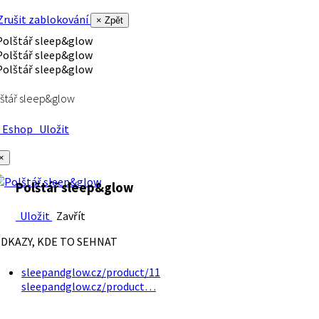
rušit zablokování
× Zpět
štář sleep&glow
Eshop
Uložit
×
Polštář sleep&glow
Uložit
Zavřít
DKAZY, KDE TO SEHNAT
sleepandglow.cz/product/11
sleepandglow.cz/product…