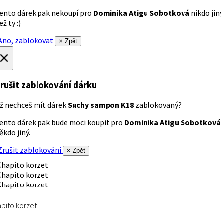
ento dárek pak nekoupí pro
Dominika Atigu Sobotková
nikdo jin
ež ty :)
no, zablokovat
× Zpět
×
rušit zablokování dárku
ž nechceš mít dárek
Suchy sampon K18
zablokovaný?
ento dárek pak bude moci koupit pro
Dominika Atigu Sobotková
ěkdo jiný.
rušit zablokování
× Zpět
pito korzet