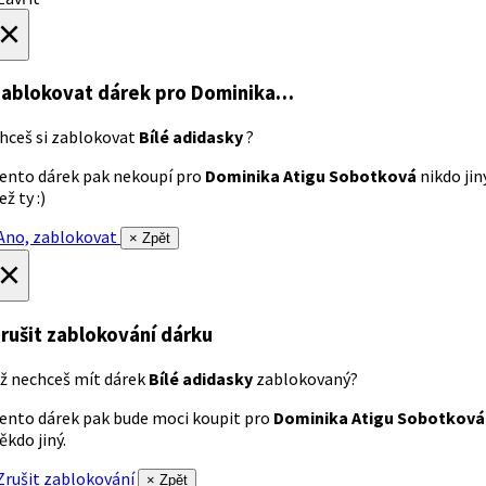
×
ablokovat dárek
pro Dominika…
hceš si zablokovat
Bílé adidasky
?
ento dárek pak nekoupí pro
Dominika Atigu Sobotková
nikdo jin
ež ty :)
no, zablokovat
× Zpět
×
rušit zablokování dárku
ž nechceš mít dárek
Bílé adidasky
zablokovaný?
ento dárek pak bude moci koupit pro
Dominika Atigu Sobotková
ěkdo jiný.
rušit zablokování
× Zpět