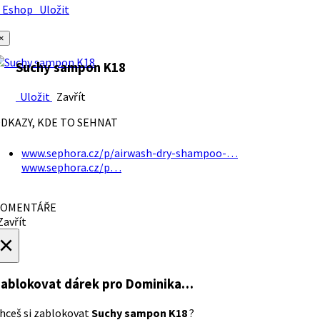
Eshop
Uložit
×
Suchy sampon K18
Uložit
Zavřít
DKAZY, KDE TO SEHNAT
www.sephora.cz/p/airwash-dry-shampoo-…
www.sephora.cz/p…
OMENTÁŘE
avřít
×
ablokovat dárek
pro Dominika…
hceš si zablokovat
Suchy sampon K18
?