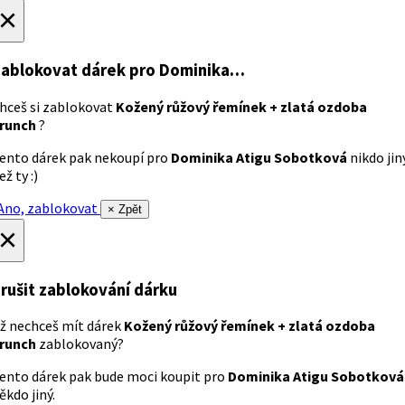
×
ablokovat dárek
pro Dominika…
hceš si zablokovat
Kožený růžový řemínek + zlatá ozdoba
runch
?
ento dárek pak nekoupí pro
Dominika Atigu Sobotková
nikdo jin
ež ty :)
no, zablokovat
× Zpět
×
rušit zablokování dárku
ž nechceš mít dárek
Kožený růžový řemínek + zlatá ozdoba
runch
zablokovaný?
ento dárek pak bude moci koupit pro
Dominika Atigu Sobotková
ěkdo jiný.