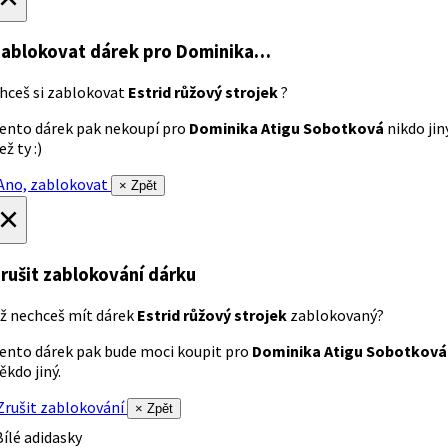
ablokovat dárek
pro Dominika…
hceš si zablokovat
Estrid růžový strojek
?
ento dárek pak nekoupí pro
Dominika Atigu Sobotková
nikdo jin
ež ty :)
no, zablokovat
× Zpět
×
rušit zablokování dárku
ž nechceš mít dárek
Estrid růžový strojek
zablokovaný?
ento dárek pak bude moci koupit pro
Dominika Atigu Sobotková
ěkdo jiný.
rušit zablokování
× Zpět