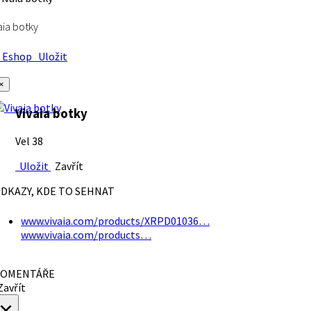
aia botky
Eshop
Uložit
×
Vivaia botky
Vel 38
Uložit
Zavřít
DKAZY, KDE TO SEHNAT
www.vivaia.com/products/XRPD01036…
www.vivaia.com/products…
OMENTÁŘE
avřít
×