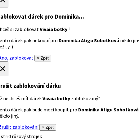
ablokovat dárek
pro Dominika…
hceš si zablokovat
Vivaia botky
?
ento dárek pak nekoupí pro
Dominika Atigu Sobotková
nikdo jin
ež ty :)
no, zablokovat
× Zpět
×
rušit zablokování dárku
ž nechceš mít dárek
Vivaia botky
zablokovaný?
ento dárek pak bude moci koupit pro
Dominika Atigu Sobotková
ěkdo jiný.
rušit zablokování
× Zpět