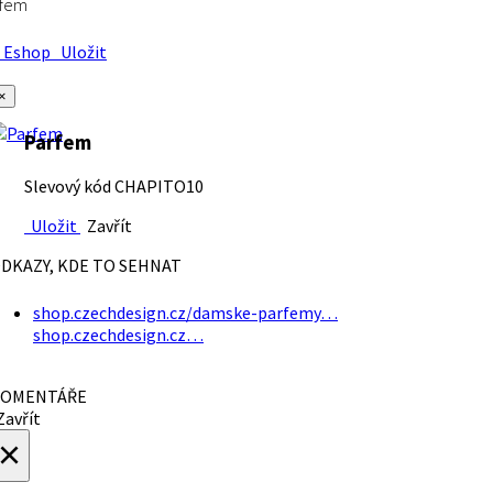
rfem
Eshop
Uložit
×
Parfem
Slevový kód CHAPITO10
Uložit
Zavřít
DKAZY, KDE TO SEHNAT
shop.czechdesign.cz/damske-parfemy…
shop.czechdesign.cz…
OMENTÁŘE
avřít
×