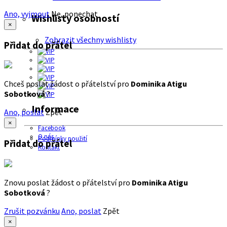
Ano, vyjmout
Ne, ponechat
Wishlisty osobností
×
Zobrazit všechny wishlisty
Přidat do přátel
Chceš poslat žádost o přátelství pro
Dominika Atigu
Sobotková
?
Informace
Ano, poslat
Zpět
×
Facebook
O nás
Podmínky použití
Přidat do přátel
Kontakt
Znovu poslat žádost o přátelství pro
Dominika Atigu
Sobotková
?
Zrušit pozvánku
Ano, poslat
Zpět
×