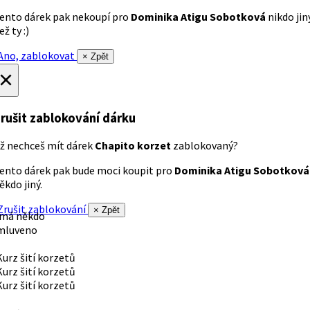
ento dárek pak nekoupí pro
Dominika Atigu Sobotková
nikdo jin
ež ty :)
no, zablokovat
× Zpět
×
rušit zablokování dárku
ž nechceš mít dárek
Chapito korzet
zablokovaný?
ento dárek pak bude moci koupit pro
Dominika Atigu Sobotková
ěkdo jiný.
rušit zablokování
× Zpět
 má někdo
mluveno