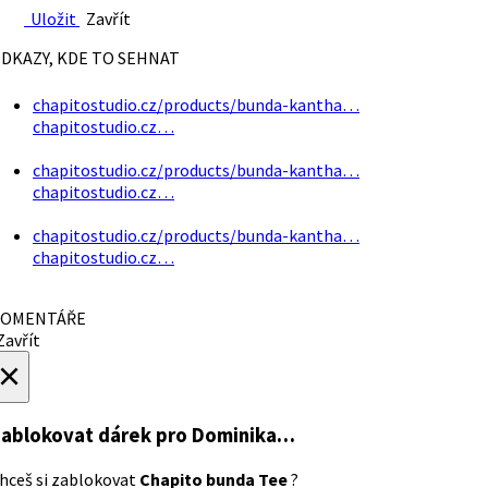
Uložit
Zavřít
DKAZY, KDE TO SEHNAT
chapitostudio.cz/products/bunda-kantha…
chapitostudio.cz…
chapitostudio.cz/products/bunda-kantha…
chapitostudio.cz…
chapitostudio.cz/products/bunda-kantha…
chapitostudio.cz…
OMENTÁŘE
avřít
×
ablokovat dárek
pro Dominika…
hceš si zablokovat
Chapito bunda Tee
?