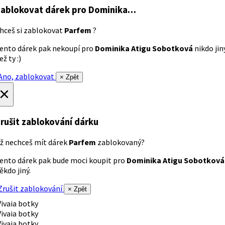
ablokovat dárek
pro Dominika…
hceš si zablokovat
Parfem
?
ento dárek pak nekoupí pro
Dominika Atigu Sobotková
nikdo jin
ež ty :)
no, zablokovat
× Zpět
×
rušit zablokování dárku
ž nechceš mít dárek
Parfem
zablokovaný?
ento dárek pak bude moci koupit pro
Dominika Atigu Sobotková
ěkdo jiný.
rušit zablokování
× Zpět