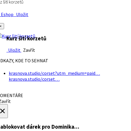
z šití korzetů
Eshop
Uložit
×
Kurz šití korzetů
Uložit
Zavřít
DKAZY, KDE TO SEHNAT
krasnova.studio/corset?utm_medium=paid…
krasnova.studio/corset…
OMENTÁŘE
avřít
×
ablokovat dárek
pro Dominika…