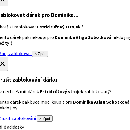
ablokovat dárek
pro Dominika…
hceš si zablokovat
Estrid růžový strojek
?
ento dárek pak nekoupí pro
Dominika Atigu Sobotková
nikdo jin
ež ty :)
no, zablokovat
× Zpět
×
rušit zablokování dárku
ž nechceš mít dárek
Estrid růžový strojek
zablokovaný?
ento dárek pak bude moci koupit pro
Dominika Atigu Sobotková
ěkdo jiný.
rušit zablokování
× Zpět