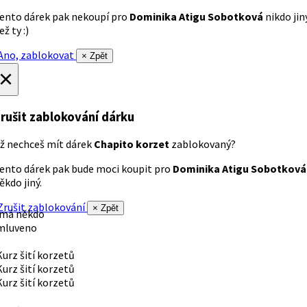
ento dárek pak nekoupí pro
Dominika Atigu Sobotková
nikdo jin
ež ty :)
no, zablokovat
× Zpět
×
rušit zablokování dárku
ž nechceš mít dárek
Chapito korzet
zablokovaný?
ento dárek pak bude moci koupit pro
Dominika Atigu Sobotková
ěkdo jiný.
rušit zablokování
× Zpět
 má někdo
mluveno