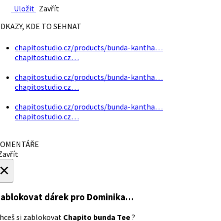
Uložit
Zavřít
DKAZY, KDE TO SEHNAT
chapitostudio.cz/products/bunda-kantha…
chapitostudio.cz…
chapitostudio.cz/products/bunda-kantha…
chapitostudio.cz…
chapitostudio.cz/products/bunda-kantha…
chapitostudio.cz…
OMENTÁŘE
avřít
×
ablokovat dárek
pro Dominika…
hceš si zablokovat
Chapito bunda Tee
?