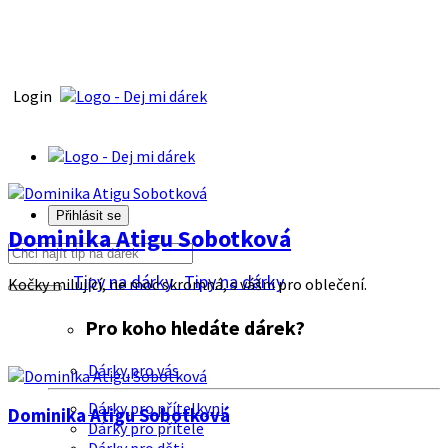
Login
Přihlásit se
Dominika Atigu Sobotková
Tipy na dárky
Tipy na dárky
Kočky milující, ne moc skromná, s vášni pro oblečení.
Pro koho hledáte dárek?
Dárky pro vás
Dárky pro přítelkyni
Dominika Atigu Sobotková
Dárky pro přítele