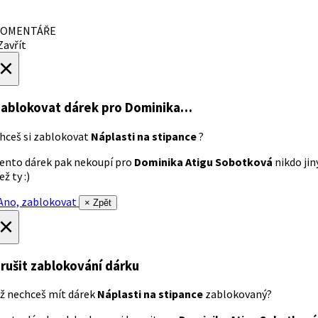
OMENTÁŘE
avřít
×
ablokovat dárek
pro Dominika…
hceš si zablokovat
Náplasti na stipance
?
ento dárek pak nekoupí pro
Dominika Atigu Sobotková
nikdo jin
ež ty :)
no, zablokovat
× Zpět
×
rušit zablokování dárku
ž nechceš mít dárek
Náplasti na stipance
zablokovaný?