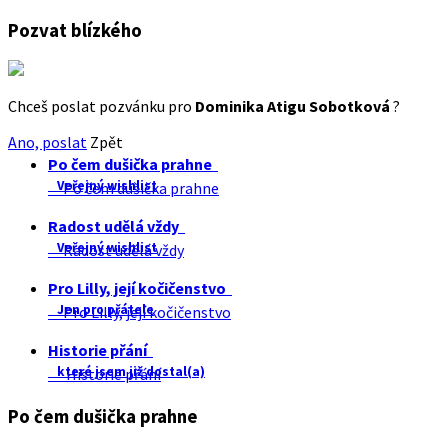
Pozvat blízkého
Chceš poslat pozvánku pro
Dominika Atigu Sobotková
?
Ano, poslat
Zpět
Po čem dušička prahne
Veřejný wishlist
Po čem dušička prahne
Radost udělá vždy
Veřejný wishlist
Radost udělá vždy
Pro Lilly, její kočičenstvo
Jen pro přátele
Pro Lilly, její kočičenstvo
Historie přání
které jsem již dostal(a)
Historie přání
Po čem dušička prahne