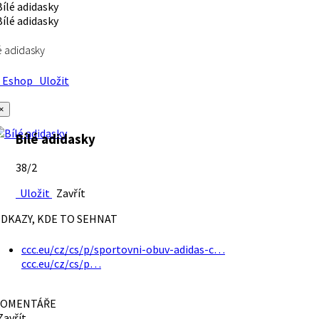
é adidasky
Eshop
Uložit
×
Bílé adidasky
38/2
Uložit
Zavřít
DKAZY, KDE TO SEHNAT
ccc.eu/cz/cs/p/sportovni-obuv-adidas-c…
ccc.eu/cz/cs/p…
OMENTÁŘE
avřít