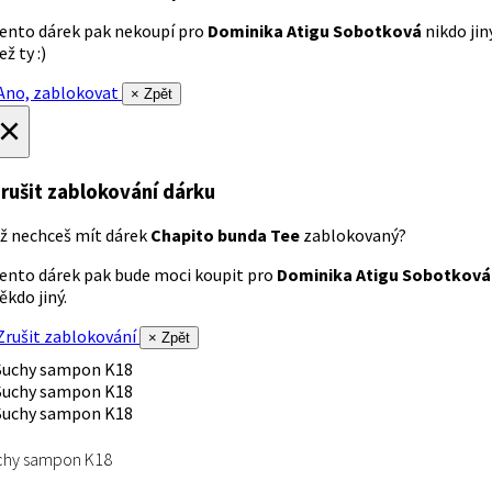
ento dárek pak nekoupí pro
Dominika Atigu Sobotková
nikdo jin
ež ty :)
no, zablokovat
× Zpět
×
rušit zablokování dárku
ž nechceš mít dárek
Chapito bunda Tee
zablokovaný?
ento dárek pak bude moci koupit pro
Dominika Atigu Sobotková
ěkdo jiný.
rušit zablokování
× Zpět
chy sampon K18