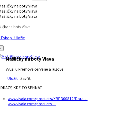
ličky na boty Viava
Eshop
Uložit
×
Mašličky na boty Viava
Využiju kremove cervene a ruzove
Uložit
Zavřít
DKAZY, KDE TO SEHNAT
www.vivaia.com/products/XRPD00812/Dora…
www.vivaia.com/products…