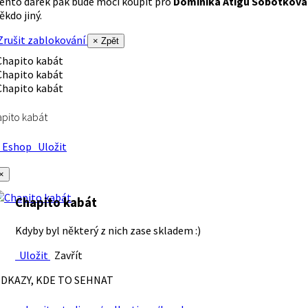
ento dárek pak bude moci koupit pro
Dominika Atigu Sobotková
ěkdo jiný.
rušit zablokování
× Zpět
pito kabát
Eshop
Uložit
×
Chapito kabát
Kdyby byl některý z nich zase skladem :)
Uložit
Zavřít
DKAZY, KDE TO SEHNAT