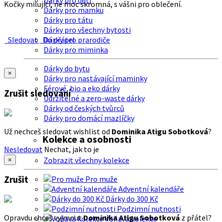
Dárky pro děti
Kočky milující, ne moc skromná, s vášni pro oblečení.
Dárky pro mamku
Dárky pro tátu
Dárky pro všechny bytosti
Sledovat
Do přátel
Dárky pro prarodiče
Dárky pro miminka
Dárky do bytu
×
Dárky pro nastávající maminky
Férové, bio a eko dárky
Zrušit sledování
Udržitelné a zero-waste dárky
Dárky od českých tvůrců
Dárky pro domácí mazlíčky
Už nechceš sledovat wishlist od
Dominika Atigu Sobotková
?
Kolekce a osobnosti
Nesledovat
Nechat, jak to je
Zobrazit všechny kolekce
×
Zrušit
Pro muže
Adventní kalendáře
Dárky do 300 Kč
Podzimní nutnosti
Opravdu chceš vyjmout
Dominika Atigu Sobotková
z přátel?
Voňavá kolekce