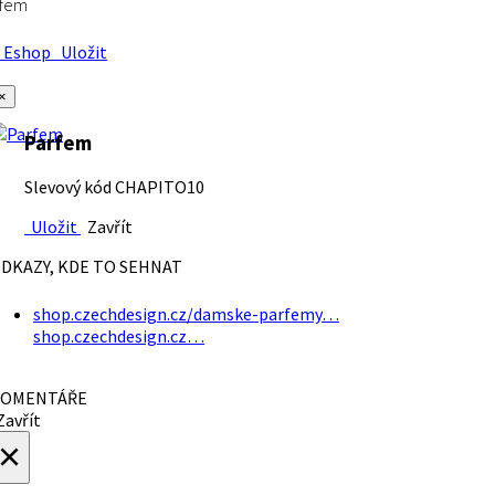
rfem
Eshop
Uložit
×
Parfem
Slevový kód CHAPITO10
Uložit
Zavřít
DKAZY, KDE TO SEHNAT
shop.czechdesign.cz/damske-parfemy…
shop.czechdesign.cz…
OMENTÁŘE
avřít
×