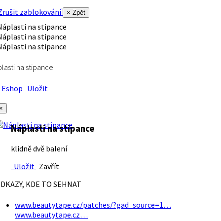
rušit zablokování
× Zpět
lasti na stipance
Eshop
Uložit
×
Náplasti na stipance
klidně dvě balení
Uložit
Zavřít
DKAZY, KDE TO SEHNAT
www.beautytape.cz/patches/?gad_source=1…
www.beautytape.cz…