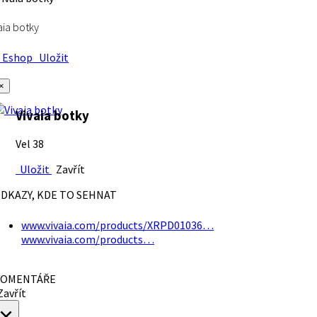
aia botky
Eshop
Uložit
×
Vivaia botky
Vel 38
Uložit
Zavřít
DKAZY, KDE TO SEHNAT
www.vivaia.com/products/XRPD01036…
www.vivaia.com/products…
OMENTÁŘE
avřít
×