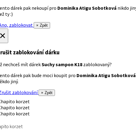
ento dárek pak nekoupí pro
Dominika Atigu Sobotková
nikdo jin
ež ty :)
no, zablokovat
× Zpět
×
rušit zablokování dárku
ž nechceš mít dárek
Suchy sampon K18
zablokovaný?
ento dárek pak bude moci koupit pro
Dominika Atigu Sobotková
ěkdo jiný.
rušit zablokování
× Zpět
pito korzet