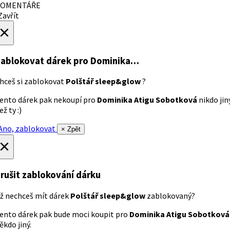
OMENTÁŘE
avřít
×
ablokovat dárek
pro Dominika…
hceš si zablokovat
Polštář sleep&glow
?
ento dárek pak nekoupí pro
Dominika Atigu Sobotková
nikdo jin
ež ty :)
no, zablokovat
× Zpět
×
rušit zablokování dárku
ž nechceš mít dárek
Polštář sleep&glow
zablokovaný?
ento dárek pak bude moci koupit pro
Dominika Atigu Sobotková
ěkdo jiný.