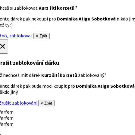
hceš si zablokovat
Kurz šití korzetů
?
ento dárek pak nekoupí pro
Dominika Atigu Sobotková
nikdo jin
ež ty :)
no, zablokovat
× Zpět
×
rušit zablokování dárku
ž nechceš mít dárek
Kurz šití korzetů
zablokovaný?
ento dárek pak bude moci koupit pro
Dominika Atigu Sobotková
ěkdo jiný.
rušit zablokování
× Zpět