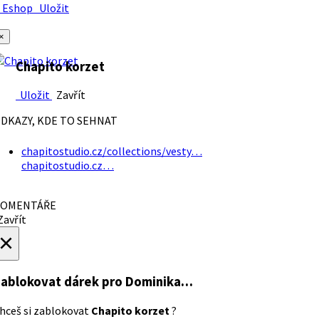
Eshop
Uložit
×
Chapito korzet
Uložit
Zavřít
DKAZY, KDE TO SEHNAT
chapitostudio.cz/collections/vesty…
chapitostudio.cz…
OMENTÁŘE
avřít
×
ablokovat dárek
pro Dominika…
hceš si zablokovat
Chapito korzet
?