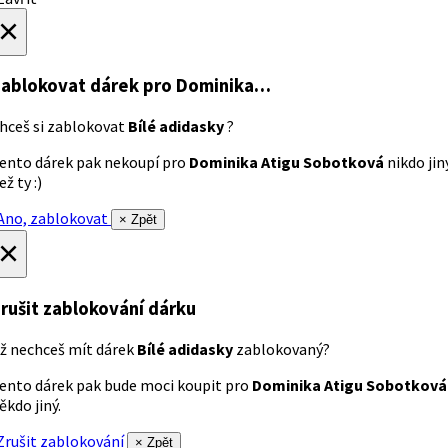
×
ablokovat dárek
pro Dominika…
hceš si zablokovat
Bílé adidasky
?
ento dárek pak nekoupí pro
Dominika Atigu Sobotková
nikdo jin
ež ty :)
no, zablokovat
× Zpět
×
rušit zablokování dárku
ž nechceš mít dárek
Bílé adidasky
zablokovaný?
ento dárek pak bude moci koupit pro
Dominika Atigu Sobotková
ěkdo jiný.
rušit zablokování
× Zpět