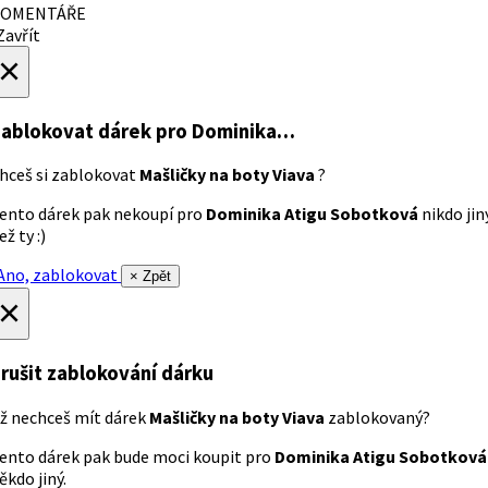
OMENTÁŘE
avřít
×
ablokovat dárek
pro Dominika…
hceš si zablokovat
Mašličky na boty Viava
?
ento dárek pak nekoupí pro
Dominika Atigu Sobotková
nikdo jin
ež ty :)
no, zablokovat
× Zpět
×
rušit zablokování dárku
ž nechceš mít dárek
Mašličky na boty Viava
zablokovaný?
ento dárek pak bude moci koupit pro
Dominika Atigu Sobotková
ěkdo jiný.