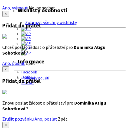
Ano, vyjmout
Ne, ponechat
Wishlisty osobností
×
Zobrazit všechny wishlisty
Přidat do přátel
Chceš poslat žádost o přátelství pro
Dominika Atigu
Sobotková
?
Informace
Ano, poslat
Zpět
×
Facebook
O nás
Podmínky použití
Přidat do přátel
Kontakt
Znovu poslat žádost o přátelství pro
Dominika Atigu
Sobotková
?
Zrušit pozvánku
Ano, poslat
Zpět
×