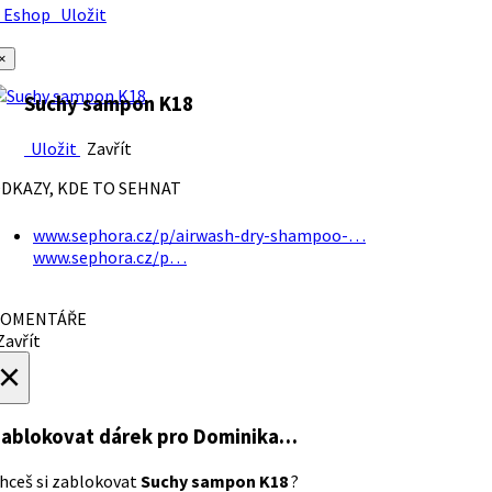
Eshop
Uložit
×
Suchy sampon K18
Uložit
Zavřít
DKAZY, KDE TO SEHNAT
www.sephora.cz/p/airwash-dry-shampoo-…
www.sephora.cz/p…
OMENTÁŘE
avřít
×
ablokovat dárek
pro Dominika…
hceš si zablokovat
Suchy sampon K18
?