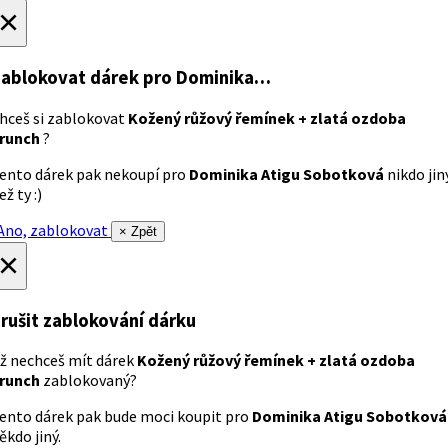
×
ablokovat dárek
pro Dominika…
hceš si zablokovat
Kožený růžový řemínek + zlatá ozdoba
runch
?
ento dárek pak nekoupí pro
Dominika Atigu Sobotková
nikdo jin
ež ty :)
no, zablokovat
× Zpět
×
rušit zablokování dárku
ž nechceš mít dárek
Kožený růžový řemínek + zlatá ozdoba
runch
zablokovaný?
ento dárek pak bude moci koupit pro
Dominika Atigu Sobotková
ěkdo jiný.