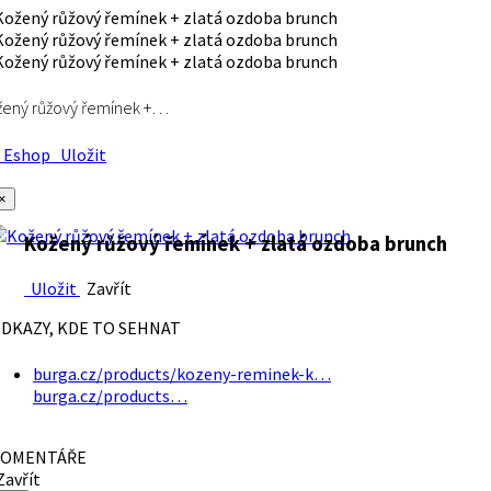
ený růžový řemínek +…
Eshop
Uložit
×
Kožený růžový řemínek + zlatá ozdoba brunch
Uložit
Zavřít
DKAZY, KDE TO SEHNAT
burga.cz/products/kozeny-reminek-k…
burga.cz/products…
OMENTÁŘE
avřít