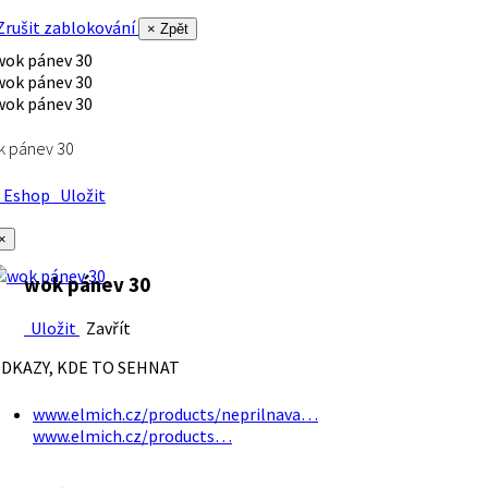
rušit zablokování
× Zpět
k pánev 30
Eshop
Uložit
×
wok pánev 30
Uložit
Zavřít
DKAZY, KDE TO SEHNAT
www.elmich.cz/products/neprilnava…
www.elmich.cz/products…