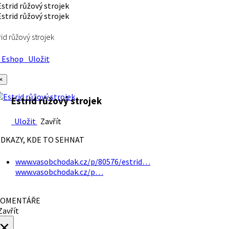
rid růžový strojek
Eshop
Uložit
×
Estrid růžový strojek
Uložit
Zavřít
DKAZY, KDE TO SEHNAT
www.vasobchodak.cz/p/80576/estrid…
www.vasobchodak.cz/p…
OMENTÁŘE
avřít
×