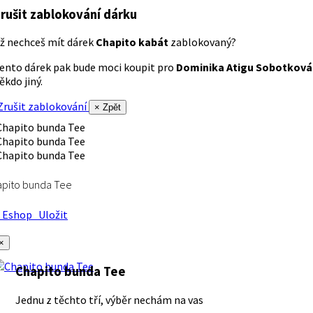
rušit zablokování dárku
ž nechceš mít dárek
Chapito kabát
zablokovaný?
ento dárek pak bude moci koupit pro
Dominika Atigu Sobotková
ěkdo jiný.
rušit zablokování
× Zpět
apito bunda Tee
Eshop
Uložit
×
Chapito bunda Tee
Jednu z těchto tří, výběr nechám na vas