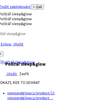
rušit zablokování
× Zpět
štář sleep&glow
Eshop
Uložit
×
Polštář sleep&glow
Uložit
Zavřít
DKAZY, KDE TO SEHNAT
sleepandglow.cz/product/11
sleepandglow.cz/product…