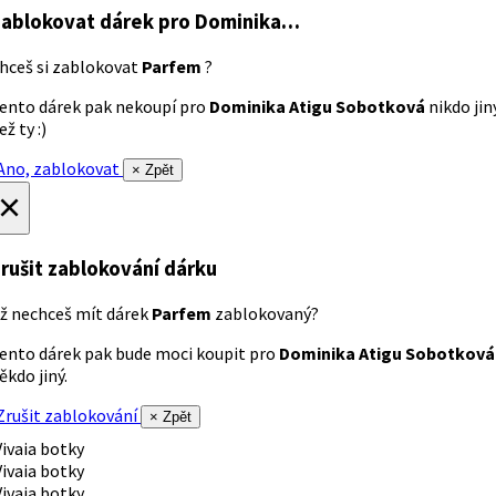
ablokovat dárek
pro Dominika…
hceš si zablokovat
Parfem
?
ento dárek pak nekoupí pro
Dominika Atigu Sobotková
nikdo jin
ež ty :)
no, zablokovat
× Zpět
×
rušit zablokování dárku
ž nechceš mít dárek
Parfem
zablokovaný?
ento dárek pak bude moci koupit pro
Dominika Atigu Sobotková
ěkdo jiný.
rušit zablokování
× Zpět