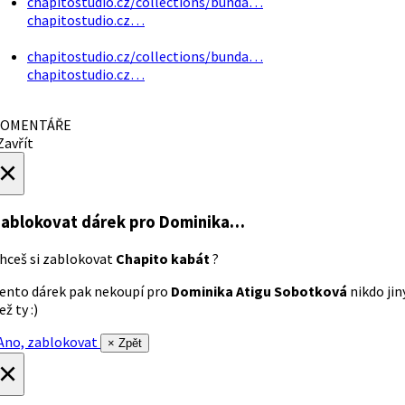
chapitostudio.cz/collections/bunda…
chapitostudio.cz…
chapitostudio.cz/collections/bunda…
chapitostudio.cz…
OMENTÁŘE
avřít
×
ablokovat dárek
pro Dominika…
hceš si zablokovat
Chapito kabát
?
ento dárek pak nekoupí pro
Dominika Atigu Sobotková
nikdo jin
ež ty :)
no, zablokovat
× Zpět
×