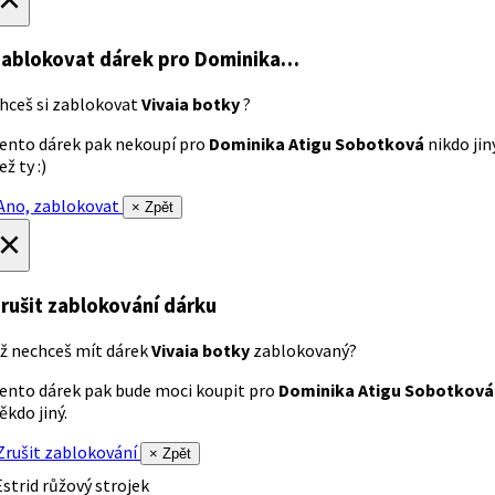
ablokovat dárek
pro Dominika…
hceš si zablokovat
Vivaia botky
?
ento dárek pak nekoupí pro
Dominika Atigu Sobotková
nikdo jin
ež ty :)
no, zablokovat
× Zpět
×
rušit zablokování dárku
ž nechceš mít dárek
Vivaia botky
zablokovaný?
ento dárek pak bude moci koupit pro
Dominika Atigu Sobotková
ěkdo jiný.
rušit zablokování
× Zpět