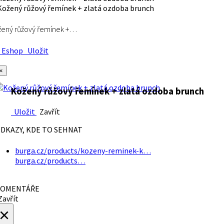
ený růžový řemínek +…
Eshop
Uložit
×
Kožený růžový řemínek + zlatá ozdoba brunch
Uložit
Zavřít
DKAZY, KDE TO SEHNAT
burga.cz/products/kozeny-reminek-k…
burga.cz/products…
OMENTÁŘE
avřít
×