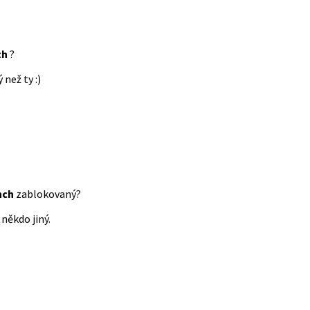
ch
?
 než ty :)
nch
zablokovaný?
někdo jiný.