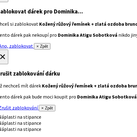
ablokovat dárek
pro Dominika…
hceš si zablokovat
Kožený růžový řemínek + zlatá ozdoba brun
ento dárek pak nekoupí pro
Dominika Atigu Sobotková
nikdo jiný
no, zablokovat
× Zpět
×
rušit zablokování dárku
ž nechceš mít dárek
Kožený růžový řemínek + zlatá ozdoba bru
ento dárek pak bude moci koupit pro
Dominika Atigu Sobotková
rušit zablokování
× Zpět