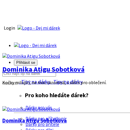
Login
Přihlásit se
Dominika Atigu Sobotková
Tipy na dárky
Tipy na dárky
Kočky milující, ne moc skromná, s vášni pro oblečení.
Pro koho hledáte dárek?
Dárky pro vás
Dárky pro přítelkyni
Dominika Atigu Sobotková
Dárky pro přítele