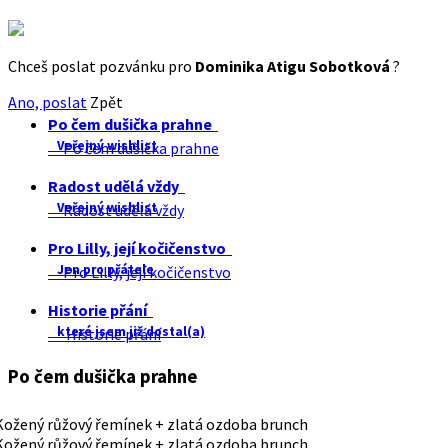
Chceš poslat pozvánku pro
Dominika Atigu Sobotková
?
Ano, poslat
Zpět
Po čem dušička prahne
Veřejný wishlist
Po čem dušička prahne
Radost udělá vždy
Veřejný wishlist
Radost udělá vždy
Pro Lilly, její kočičenstvo
Jen pro přátele
Pro Lilly, její kočičenstvo
Historie přání
které jsem již dostal(a)
Historie přání
Po čem dušička prahne