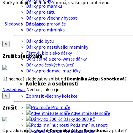
Dárky pro děti
Kočky milující, ne moc skromná, s vášni pro oblečení.
Dárky pro mamku
Dárky pro tátu
Dárky pro všechny bytosti
Sledovat
Do přátel
Dárky pro prarodiče
Dárky pro miminka
Dárky do bytu
×
Dárky pro nastávající maminky
Férové, bio a eko dárky
Zrušit sledování
Udržitelné a zero-waste dárky
Dárky od českých tvůrců
Dárky pro domácí mazlíčky
Už nechceš sledovat wishlist od
Dominika Atigu Sobotková
?
Kolekce a osobnosti
Nesledovat
Nechat, jak to je
Zobrazit všechny kolekce
×
Zrušit
Pro muže
Adventní kalendáře
Dárky do 300 Kč
Podzimní nutnosti
Opravdu chceš vyjmout
Dominika Atigu Sobotková
z přátel?
Voňavá kolekce