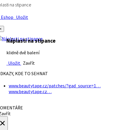
lasti na stipance
Eshop
Uložit
×
Náplasti na stipance
klidně dvě balení
Uložit
Zavřít
DKAZY, KDE TO SEHNAT
www.beautytape.cz/patches/?gad_source=1…
www.beautytape.cz…
OMENTÁŘE
avřít
×