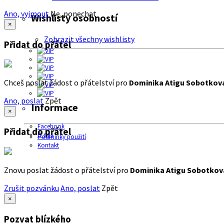
Ano, vyjmout
Ne, ponechat
Wishlisty osobností
×
Zobrazit všechny wishlisty
Přidat do přátel
Chceš poslat žádost o přátelství pro
Dominika Atigu Sobotkov
Ano, poslat
Zpět
Informace
×
Facebook
Přidat do přátel
O nás
Podmínky použití
Kontakt
Znovu poslat žádost o přátelství pro
Dominika Atigu Sobotkov
Zrušit pozvánku
Ano, poslat
Zpět
×
Pozvat blízkého