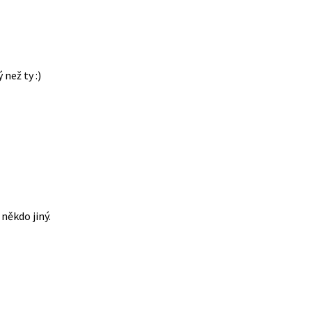
 než ty :)
někdo jiný.