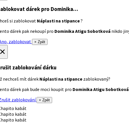
ablokovat dárek
pro Dominika…
hceš si zablokovat
Náplasti na stipance
?
ento dárek pak nekoupí pro
Dominika Atigu Sobotková
nikdo jiný
no, zablokovat
× Zpět
×
rušit zablokování dárku
ž nechceš mít dárek
Náplasti na stipance
zablokovaný?
ento dárek pak bude moci koupit pro
Dominika Atigu Sobotková
rušit zablokování
× Zpět