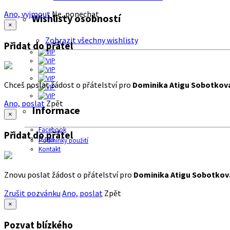
Ano, vyjmout
Ne, ponechat
Wishlisty osobností
×
Zobrazit všechny wishlisty
Přidat do přátel
Chceš poslat žádost o přátelství pro
Dominika Atigu Sobotkov
Ano, poslat
Zpět
Informace
×
Facebook
Přidat do přátel
O nás
Podmínky použití
Kontakt
Znovu poslat žádost o přátelství pro
Dominika Atigu Sobotkov
Zrušit pozvánku
Ano, poslat
Zpět
×
Pozvat blízkého