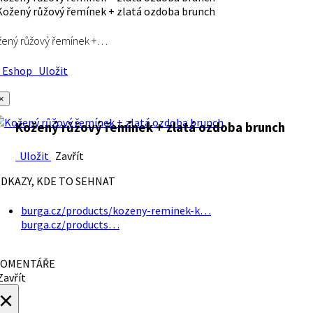
ený růžový řemínek +…
Eshop
Uložit
×
Kožený růžový řemínek + zlatá ozdoba brunch
Uložit
Zavřít
DKAZY, KDE TO SEHNAT
burga.cz/products/kozeny-reminek-k…
burga.cz/products…
OMENTÁŘE
avřít
×