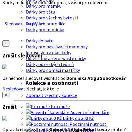
Dárky pro děti
Kočky milující, ne moc skromná, s vášni pro oblečení.
Dárky pro mamku
Dárky pro tátu
Dárky pro všechny bytosti
Sledovat
Do přátel
Dárky pro prarodiče
Dárky pro miminka
Dárky do bytu
×
Dárky pro nastávající maminky
Férové, bio a eko dárky
Zrušit sledování
Udržitelné a zero-waste dárky
Dárky od českých tvůrců
Dárky pro domácí mazlíčky
Už nechceš sledovat wishlist od
Dominika Atigu Sobotková
?
Kolekce a osobnosti
Nesledovat
Nechat, jak to je
Zobrazit všechny kolekce
×
Zrušit
Pro muže
Adventní kalendáře
Dárky do 300 Kč
Podzimní nutnosti
Opravdu chceš vyjmout
Dominika Atigu Sobotková
z přátel?
Voňavá kolekce