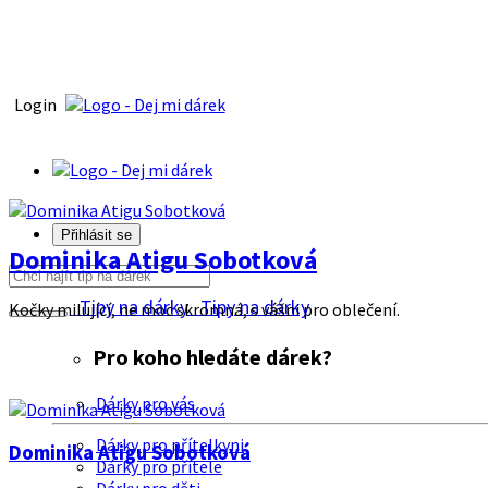
Login
Přihlásit se
Dominika Atigu Sobotková
Tipy na dárky
Tipy na dárky
Kočky milující, ne moc skromná, s vášni pro oblečení.
Pro koho hledáte dárek?
Dárky pro vás
Dárky pro přítelkyni
Dominika Atigu Sobotková
Dárky pro přítele