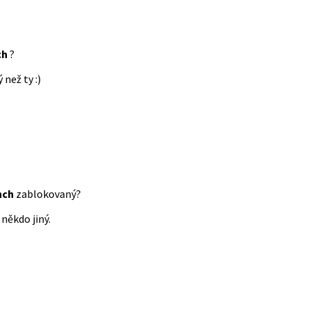
ch
?
 než ty :)
nch
zablokovaný?
někdo jiný.