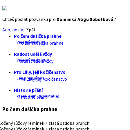
Chceš poslat pozvánku pro
Dominika Atigu Sobotková
?
Ano, poslat
Zpět
Po čem dušička prahne
Veřejný wishlist
Po čem dušička prahne
Radost udělá vždy
Veřejný wishlist
Radost udělá vždy
Pro Lilly, její kočičenstvo
Jen pro přátele
Pro Lilly, její kočičenstvo
Historie přání
které jsem již dostal(a)
Historie přání
Po čem dušička prahne