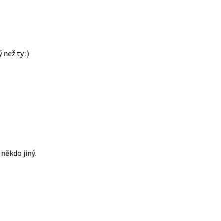
 než ty :)
někdo jiný.