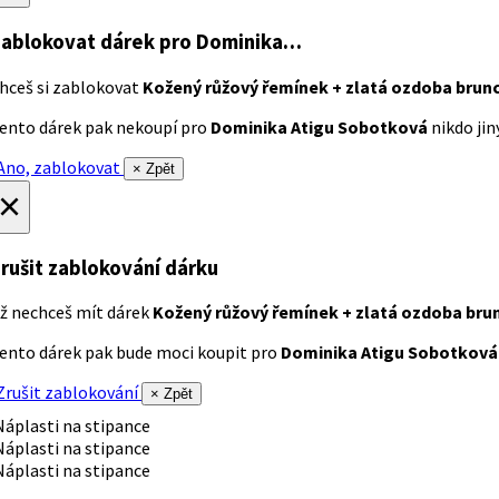
ablokovat dárek
pro Dominika…
hceš si zablokovat
Kožený růžový řemínek + zlatá ozdoba brun
ento dárek pak nekoupí pro
Dominika Atigu Sobotková
nikdo jiný
no, zablokovat
× Zpět
×
rušit zablokování dárku
ž nechceš mít dárek
Kožený růžový řemínek + zlatá ozdoba bru
ento dárek pak bude moci koupit pro
Dominika Atigu Sobotková
rušit zablokování
× Zpět