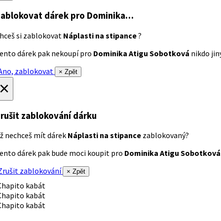
ablokovat dárek
pro Dominika…
hceš si zablokovat
Náplasti na stipance
?
ento dárek pak nekoupí pro
Dominika Atigu Sobotková
nikdo jiný
no, zablokovat
× Zpět
×
rušit zablokování dárku
ž nechceš mít dárek
Náplasti na stipance
zablokovaný?
ento dárek pak bude moci koupit pro
Dominika Atigu Sobotková
rušit zablokování
× Zpět