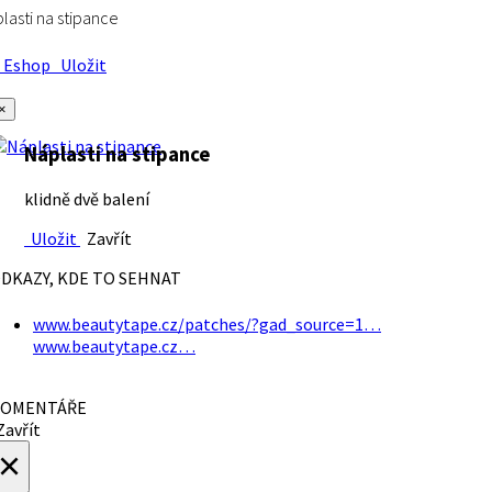
lasti na stipance
Eshop
Uložit
×
Náplasti na stipance
klidně dvě balení
Uložit
Zavřít
DKAZY, KDE TO SEHNAT
www.beautytape.cz/patches/?gad_source=1…
www.beautytape.cz…
OMENTÁŘE
avřít
×