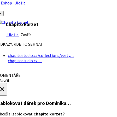
Eshop
Uložit
×
Chapito korzet
Uložit
Zavřít
DKAZY, KDE TO SEHNAT
chapitostudio.cz/collections/vesty…
chapitostudio.cz…
OMENTÁŘE
avřít
×
ablokovat dárek
pro Dominika…
hceš si zablokovat
Chapito korzet
?