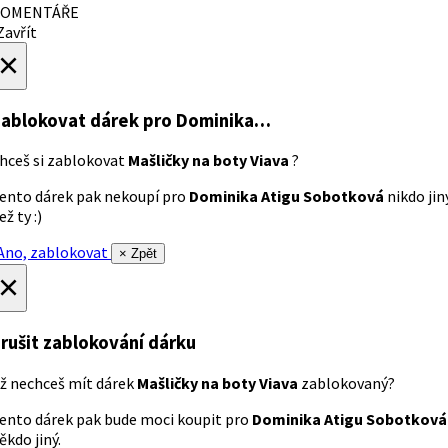
OMENTÁŘE
avřít
×
ablokovat dárek
pro Dominika…
hceš si zablokovat
Mašličky na boty Viava
?
ento dárek pak nekoupí pro
Dominika Atigu Sobotková
nikdo jin
ež ty :)
no, zablokovat
× Zpět
×
rušit zablokování dárku
ž nechceš mít dárek
Mašličky na boty Viava
zablokovaný?
ento dárek pak bude moci koupit pro
Dominika Atigu Sobotková
ěkdo jiný.