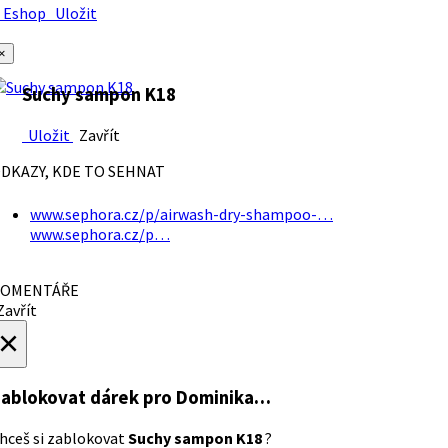
Eshop
Uložit
×
Suchy sampon K18
Uložit
Zavřít
DKAZY, KDE TO SEHNAT
www.sephora.cz/p/airwash-dry-shampoo-…
www.sephora.cz/p…
OMENTÁŘE
avřít
×
ablokovat dárek
pro Dominika…
hceš si zablokovat
Suchy sampon K18
?