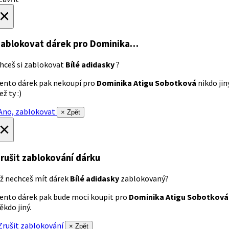
×
ablokovat dárek
pro Dominika…
hceš si zablokovat
Bílé adidasky
?
ento dárek pak nekoupí pro
Dominika Atigu Sobotková
nikdo jin
ež ty :)
no, zablokovat
× Zpět
×
rušit zablokování dárku
ž nechceš mít dárek
Bílé adidasky
zablokovaný?
ento dárek pak bude moci koupit pro
Dominika Atigu Sobotková
ěkdo jiný.
rušit zablokování
× Zpět