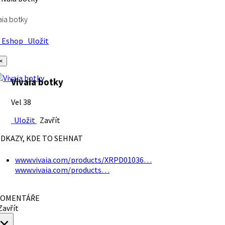
aia botky
Eshop
Uložit
×
Vivaia botky
Vel 38
Uložit
Zavřít
DKAZY, KDE TO SEHNAT
www.vivaia.com/products/XRPD01036…
www.vivaia.com/products…
OMENTÁŘE
avřít
×