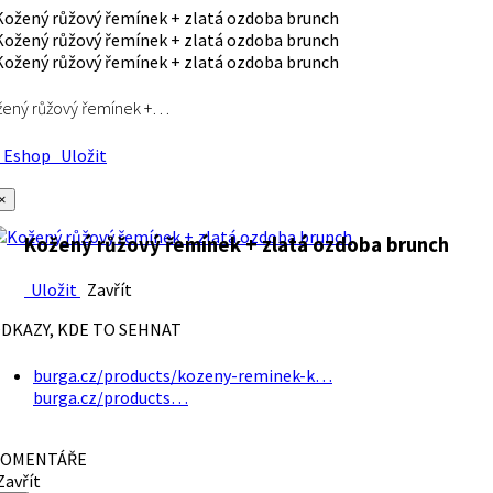
ený růžový řemínek +…
Eshop
Uložit
×
Kožený růžový řemínek + zlatá ozdoba brunch
Uložit
Zavřít
DKAZY, KDE TO SEHNAT
burga.cz/products/kozeny-reminek-k…
burga.cz/products…
OMENTÁŘE
avřít