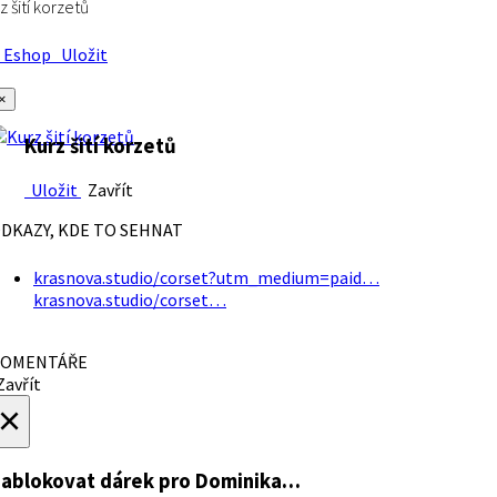
z šití korzetů
Eshop
Uložit
×
Kurz šití korzetů
Uložit
Zavřít
DKAZY, KDE TO SEHNAT
krasnova.studio/corset?utm_medium=paid…
krasnova.studio/corset…
OMENTÁŘE
avřít
×
ablokovat dárek
pro Dominika…