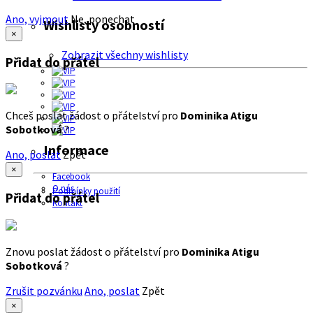
Ano, vyjmout
Ne, ponechat
Wishlisty osobností
×
Zobrazit všechny wishlisty
Přidat do přátel
Chceš poslat žádost o přátelství pro
Dominika Atigu
Sobotková
?
Informace
Ano, poslat
Zpět
×
Facebook
O nás
Podmínky použití
Přidat do přátel
Kontakt
Znovu poslat žádost o přátelství pro
Dominika Atigu
Sobotková
?
Zrušit pozvánku
Ano, poslat
Zpět
×