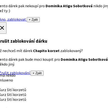
ento dárek pak nekoupí pro
Dominika Atigu Sobotková
nikdo jin
ež ty :)
no, zablokovat
× Zpět
×
rušit zablokování dárku
ž nechceš mít dárek
Chapito korzet
zablokovaný?
ento dárek pak bude moci koupit pro
Dominika Atigu Sobotková
ěkdo jiný.
rušit zablokování
× Zpět
 má někdo
mluveno