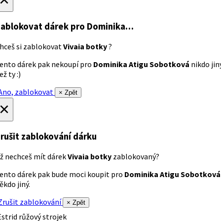
ablokovat dárek
pro Dominika…
hceš si zablokovat
Vivaia botky
?
ento dárek pak nekoupí pro
Dominika Atigu Sobotková
nikdo jin
ež ty :)
no, zablokovat
× Zpět
×
rušit zablokování dárku
ž nechceš mít dárek
Vivaia botky
zablokovaný?
ento dárek pak bude moci koupit pro
Dominika Atigu Sobotková
ěkdo jiný.
rušit zablokování
× Zpět