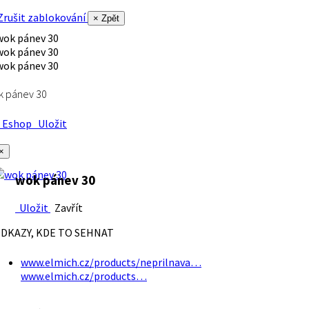
rušit zablokování
× Zpět
k pánev 30
Eshop
Uložit
×
wok pánev 30
Uložit
Zavřít
DKAZY, KDE TO SEHNAT
www.elmich.cz/products/neprilnava…
www.elmich.cz/products…