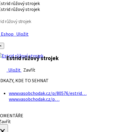
rid růžový strojek
Eshop
Uložit
×
Estrid růžový strojek
Uložit
Zavřít
DKAZY, KDE TO SEHNAT
www.vasobchodak.cz/p/80576/estrid…
www.vasobchodak.cz/p…
OMENTÁŘE
avřít
×