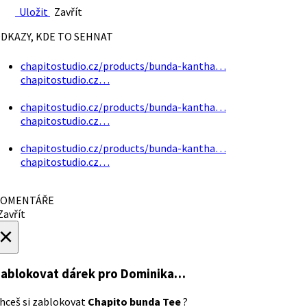
Uložit
Zavřít
DKAZY, KDE TO SEHNAT
chapitostudio.cz/products/bunda-kantha…
chapitostudio.cz…
chapitostudio.cz/products/bunda-kantha…
chapitostudio.cz…
chapitostudio.cz/products/bunda-kantha…
chapitostudio.cz…
OMENTÁŘE
avřít
×
ablokovat dárek
pro Dominika…
hceš si zablokovat
Chapito bunda Tee
?