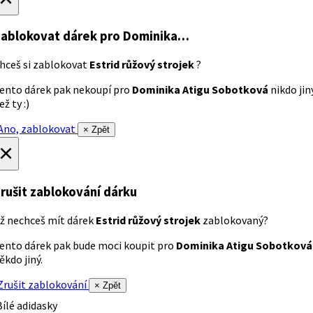
ablokovat dárek
pro Dominika…
hceš si zablokovat
Estrid růžový strojek
?
ento dárek pak nekoupí pro
Dominika Atigu Sobotková
nikdo jin
ež ty :)
no, zablokovat
× Zpět
×
rušit zablokování dárku
ž nechceš mít dárek
Estrid růžový strojek
zablokovaný?
ento dárek pak bude moci koupit pro
Dominika Atigu Sobotková
ěkdo jiný.
rušit zablokování
× Zpět