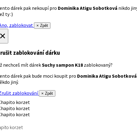
ento dárek pak nekoupí pro
Dominika Atigu Sobotková
nikdo jin
ež ty :)
no, zablokovat
× Zpět
×
rušit zablokování dárku
ž nechceš mít dárek
Suchy sampon K18
zablokovaný?
ento dárek pak bude moci koupit pro
Dominika Atigu Sobotková
ěkdo jiný.
rušit zablokování
× Zpět
pito korzet