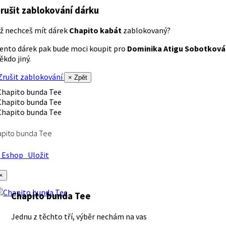
rušit zablokování dárku
ž nechceš mít dárek
Chapito kabát
zablokovaný?
ento dárek pak bude moci koupit pro
Dominika Atigu Sobotková
ěkdo jiný.
rušit zablokování
× Zpět
apito bunda Tee
Eshop
Uložit
×
Chapito bunda Tee
Jednu z těchto tří, výběr nechám na vas