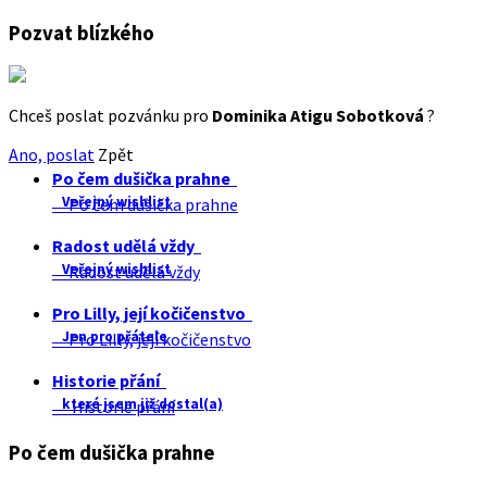
Pozvat blízkého
Chceš poslat pozvánku pro
Dominika Atigu Sobotková
?
Ano, poslat
Zpět
Po čem dušička prahne
Veřejný wishlist
Po čem dušička prahne
Radost udělá vždy
Veřejný wishlist
Radost udělá vždy
Pro Lilly, její kočičenstvo
Jen pro přátele
Pro Lilly, její kočičenstvo
Historie přání
které jsem již dostal(a)
Historie přání
Po čem dušička prahne