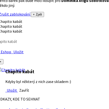
ento dárek pak bude moci koupit pro
Dominika Atigu Sobotková
ěkdo jiný.
rušit zablokování
× Zpět
pito kabát
Eshop
Uložit
×
Chapito kabát
Kdyby byl některý z nich zase skladem :)
Uložit
Zavřít
DKAZY, KDE TO SEHNAT