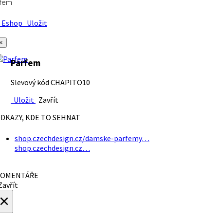
rfem
Eshop
Uložit
×
Parfem
Slevový kód CHAPITO10
Uložit
Zavřít
DKAZY, KDE TO SEHNAT
shop.czechdesign.cz/damske-parfemy…
shop.czechdesign.cz…
OMENTÁŘE
avřít
×