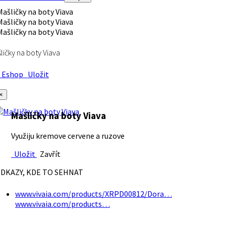
ličky na boty Viava
Eshop
Uložit
×
Mašličky na boty Viava
Využiju kremove cervene a ruzove
Uložit
Zavřít
DKAZY, KDE TO SEHNAT
www.vivaia.com/products/XRPD00812/Dora…
www.vivaia.com/products…