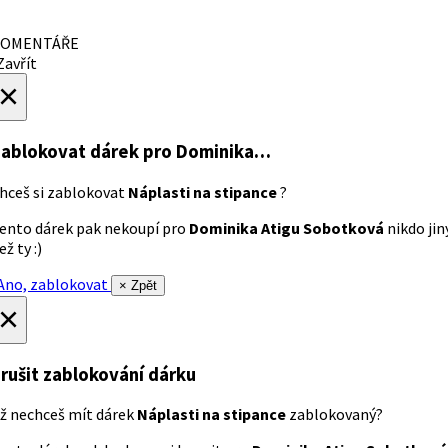
OMENTÁŘE
avřít
×
ablokovat dárek
pro Dominika…
hceš si zablokovat
Náplasti na stipance
?
ento dárek pak nekoupí pro
Dominika Atigu Sobotková
nikdo jin
ež ty :)
no, zablokovat
× Zpět
×
rušit zablokování dárku
ž nechceš mít dárek
Náplasti na stipance
zablokovaný?