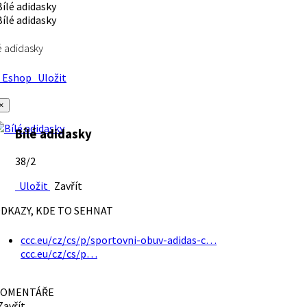
é adidasky
Eshop
Uložit
×
Bílé adidasky
38/2
Uložit
Zavřít
DKAZY, KDE TO SEHNAT
ccc.eu/cz/cs/p/sportovni-obuv-adidas-c…
ccc.eu/cz/cs/p…
OMENTÁŘE
avřít