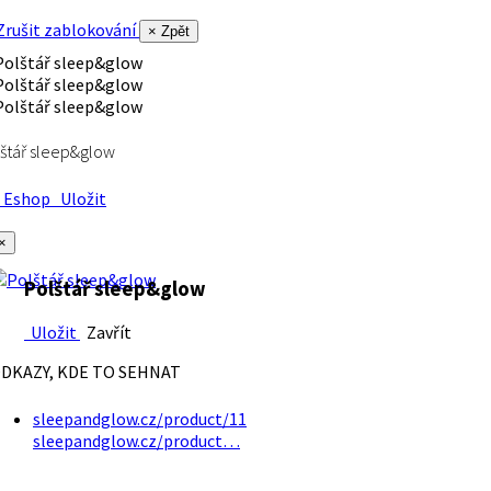
rušit zablokování
× Zpět
štář sleep&glow
Eshop
Uložit
×
Polštář sleep&glow
Uložit
Zavřít
DKAZY, KDE TO SEHNAT
sleepandglow.cz/product/11
sleepandglow.cz/product…