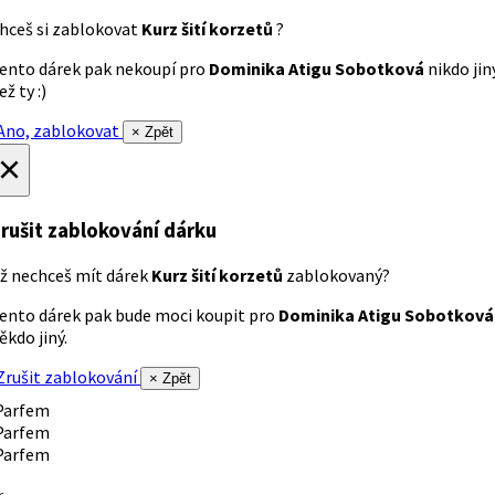
hceš si zablokovat
Kurz šití korzetů
?
ento dárek pak nekoupí pro
Dominika Atigu Sobotková
nikdo jin
ež ty :)
no, zablokovat
× Zpět
×
rušit zablokování dárku
ž nechceš mít dárek
Kurz šití korzetů
zablokovaný?
ento dárek pak bude moci koupit pro
Dominika Atigu Sobotková
ěkdo jiný.
rušit zablokování
× Zpět