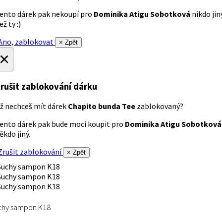
ento dárek pak nekoupí pro
Dominika Atigu Sobotková
nikdo jin
ež ty :)
no, zablokovat
× Zpět
×
rušit zablokování dárku
ž nechceš mít dárek
Chapito bunda Tee
zablokovaný?
ento dárek pak bude moci koupit pro
Dominika Atigu Sobotková
ěkdo jiný.
rušit zablokování
× Zpět
chy sampon K18