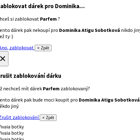
ablokovat dárek
pro Dominika…
hceš si zablokovat
Parfem
?
ento dárek pak nekoupí pro
Dominika Atigu Sobotková
nikdo jin
ež ty :)
no, zablokovat
× Zpět
×
rušit zablokování dárku
ž nechceš mít dárek
Parfem
zablokovaný?
ento dárek pak bude moci koupit pro
Dominika Atigu Sobotková
ěkdo jiný.
rušit zablokování
× Zpět