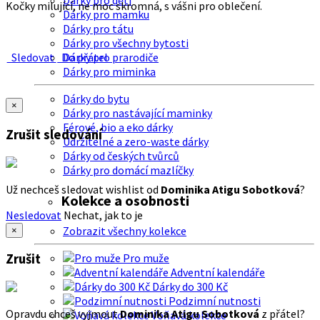
Dárky pro děti
Kočky milující, ne moc skromná, s vášni pro oblečení.
Dárky pro mamku
Dárky pro tátu
Dárky pro všechny bytosti
Sledovat
Do přátel
Dárky pro prarodiče
Dárky pro miminka
Dárky do bytu
×
Dárky pro nastávající maminky
Férové, bio a eko dárky
Zrušit sledování
Udržitelné a zero-waste dárky
Dárky od českých tvůrců
Dárky pro domácí mazlíčky
Už nechceš sledovat wishlist od
Dominika Atigu Sobotková
?
Kolekce a osobnosti
Nesledovat
Nechat, jak to je
Zobrazit všechny kolekce
×
Zrušit
Pro muže
Adventní kalendáře
Dárky do 300 Kč
Podzimní nutnosti
Opravdu chceš vyjmout
Dominika Atigu Sobotková
z přátel?
Voňavá kolekce