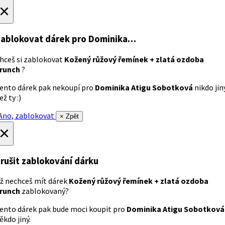
×
ablokovat dárek
pro Dominika…
hceš si zablokovat
Kožený růžový řemínek + zlatá ozdoba
runch
?
ento dárek pak nekoupí pro
Dominika Atigu Sobotková
nikdo jin
ež ty :)
no, zablokovat
× Zpět
×
rušit zablokování dárku
ž nechceš mít dárek
Kožený růžový řemínek + zlatá ozdoba
runch
zablokovaný?
ento dárek pak bude moci koupit pro
Dominika Atigu Sobotková
ěkdo jiný.