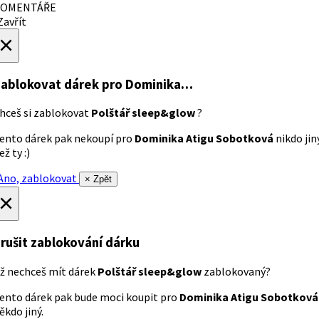
OMENTÁŘE
avřít
×
ablokovat dárek
pro Dominika…
hceš si zablokovat
Polštář sleep&glow
?
ento dárek pak nekoupí pro
Dominika Atigu Sobotková
nikdo jin
ež ty :)
no, zablokovat
× Zpět
×
rušit zablokování dárku
ž nechceš mít dárek
Polštář sleep&glow
zablokovaný?
ento dárek pak bude moci koupit pro
Dominika Atigu Sobotková
ěkdo jiný.