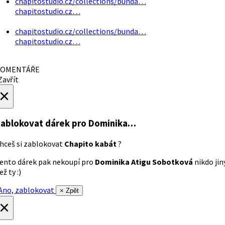
chapitostudio.cz/collections/bunda…
chapitostudio.cz…
chapitostudio.cz/collections/bunda…
chapitostudio.cz…
OMENTÁŘE
avřít
×
ablokovat dárek
pro Dominika…
hceš si zablokovat
Chapito kabát
?
ento dárek pak nekoupí pro
Dominika Atigu Sobotková
nikdo jin
ež ty :)
no, zablokovat
× Zpět
×