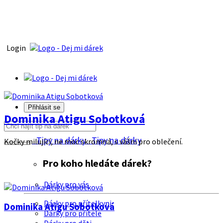
Login
Přihlásit se
Dominika Atigu Sobotková
Tipy na dárky
Tipy na dárky
Kočky milující, ne moc skromná, s vášni pro oblečení.
Pro koho hledáte dárek?
Dárky pro vás
Dárky pro přítelkyni
Dominika Atigu Sobotková
Dárky pro přítele