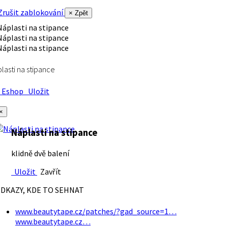
rušit zablokování
× Zpět
lasti na stipance
Eshop
Uložit
×
Náplasti na stipance
klidně dvě balení
Uložit
Zavřít
DKAZY, KDE TO SEHNAT
www.beautytape.cz/patches/?gad_source=1…
www.beautytape.cz…