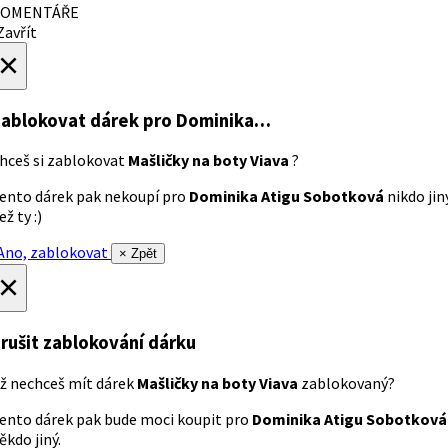
OMENTÁŘE
avřít
×
ablokovat dárek
pro Dominika…
hceš si zablokovat
Mašličky na boty Viava
?
ento dárek pak nekoupí pro
Dominika Atigu Sobotková
nikdo jin
ež ty :)
no, zablokovat
× Zpět
×
rušit zablokování dárku
ž nechceš mít dárek
Mašličky na boty Viava
zablokovaný?
ento dárek pak bude moci koupit pro
Dominika Atigu Sobotková
ěkdo jiný.