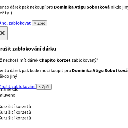
ento dárek pak nekoupí pro
Dominika Atigu Sobotková
nikdo jin
ež ty :)
no, zablokovat
× Zpět
×
rušit zablokování dárku
ž nechceš mít dárek
Chapito korzet
zablokovaný?
ento dárek pak bude moci koupit pro
Dominika Atigu Sobotková
ěkdo jiný.
rušit zablokování
× Zpět
 má někdo
mluveno