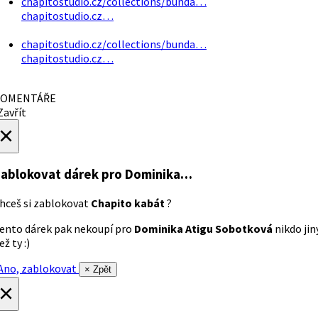
chapitostudio.cz/collections/bunda…
chapitostudio.cz…
chapitostudio.cz/collections/bunda…
chapitostudio.cz…
OMENTÁŘE
avřít
×
ablokovat dárek
pro Dominika…
hceš si zablokovat
Chapito kabát
?
ento dárek pak nekoupí pro
Dominika Atigu Sobotková
nikdo jin
ež ty :)
no, zablokovat
× Zpět
×