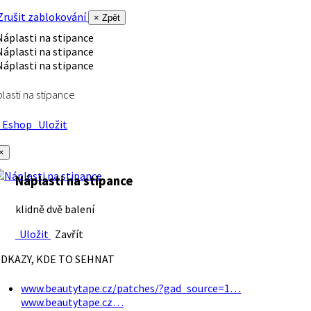
rušit zablokování
× Zpět
lasti na stipance
Eshop
Uložit
×
Náplasti na stipance
klidně dvě balení
Uložit
Zavřít
DKAZY, KDE TO SEHNAT
www.beautytape.cz/patches/?gad_source=1…
www.beautytape.cz…