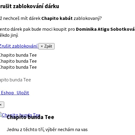
rušit zablokování dárku
ž nechceš mít dárek
Chapito kabát
zablokovaný?
ento dárek pak bude moci koupit pro
Dominika Atigu Sobotková
ěkdo jiný.
rušit zablokování
× Zpět
apito bunda Tee
Eshop
Uložit
×
Chapito bunda Tee
Jednu z těchto tří, výběr nechám na vas