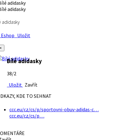
é adidasky
Eshop
Uložit
×
Bílé adidasky
38/2
Uložit
Zavřít
DKAZY, KDE TO SEHNAT
ccc.eu/cz/cs/p/sportovni-obuv-adidas-c…
ccc.eu/cz/cs/p…
OMENTÁŘE
avřít