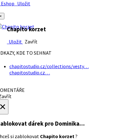
Eshop
Uložit
×
Chapito korzet
Uložit
Zavřít
DKAZY, KDE TO SEHNAT
chapitostudio.cz/collections/vesty…
chapitostudio.cz…
OMENTÁŘE
avřít
×
ablokovat dárek
pro Dominika…
hceš si zablokovat
Chapito korzet
?