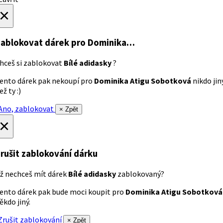
×
ablokovat dárek
pro Dominika…
hceš si zablokovat
Bílé adidasky
?
ento dárek pak nekoupí pro
Dominika Atigu Sobotková
nikdo jin
ež ty :)
no, zablokovat
× Zpět
×
rušit zablokování dárku
ž nechceš mít dárek
Bílé adidasky
zablokovaný?
ento dárek pak bude moci koupit pro
Dominika Atigu Sobotková
ěkdo jiný.
rušit zablokování
× Zpět