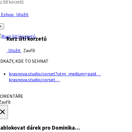
z šití korzetů
Eshop
Uložit
×
Kurz šití korzetů
Uložit
Zavřít
DKAZY, KDE TO SEHNAT
krasnova.studio/corset?utm_medium=paid…
krasnova.studio/corset…
OMENTÁŘE
avřít
×
ablokovat dárek
pro Dominika…