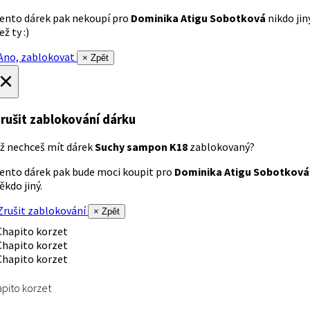
ento dárek pak nekoupí pro
Dominika Atigu Sobotková
nikdo jin
ež ty :)
no, zablokovat
× Zpět
×
rušit zablokování dárku
ž nechceš mít dárek
Suchy sampon K18
zablokovaný?
ento dárek pak bude moci koupit pro
Dominika Atigu Sobotková
ěkdo jiný.
rušit zablokování
× Zpět
pito korzet