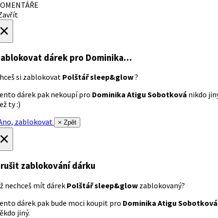
OMENTÁŘE
avřít
×
ablokovat dárek
pro Dominika…
hceš si zablokovat
Polštář sleep&glow
?
ento dárek pak nekoupí pro
Dominika Atigu Sobotková
nikdo jin
ež ty :)
no, zablokovat
× Zpět
×
rušit zablokování dárku
ž nechceš mít dárek
Polštář sleep&glow
zablokovaný?
ento dárek pak bude moci koupit pro
Dominika Atigu Sobotková
ěkdo jiný.