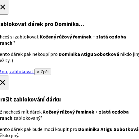
×
ablokovat dárek
pro Dominika…
hceš si zablokovat
Kožený růžový řemínek + zlatá ozdoba
runch
?
ento dárek pak nekoupí pro
Dominika Atigu Sobotková
nikdo jin
ež ty :)
no, zablokovat
× Zpět
×
rušit zablokování dárku
ž nechceš mít dárek
Kožený růžový řemínek + zlatá ozdoba
runch
zablokovaný?
ento dárek pak bude moci koupit pro
Dominika Atigu Sobotková
ěkdo jiný.