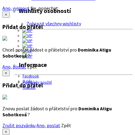
Ano, vyjmout
Ne, ponechat
Wishlisty osobností
×
Zobrazit všechny wishlisty
Přidat do přátel
Chceš poslat žádost o přátelství pro
Dominika Atigu
Sobotková
?
Informace
Ano, poslat
Zpět
×
Facebook
O nás
Podmínky použití
Přidat do přátel
Kontakt
Znovu poslat žádost o přátelství pro
Dominika Atigu
Sobotková
?
Zrušit pozvánku
Ano, poslat
Zpět
×