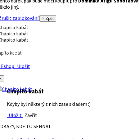
ento dárek pak bude moci koupit pro
Dominika Atigu Sobotková
ěkdo jiný.
rušit zablokování
× Zpět
pito kabát
Eshop
Uložit
×
Chapito kabát
Kdyby byl některý z nich zase skladem :)
Uložit
Zavřít
DKAZY, KDE TO SEHNAT