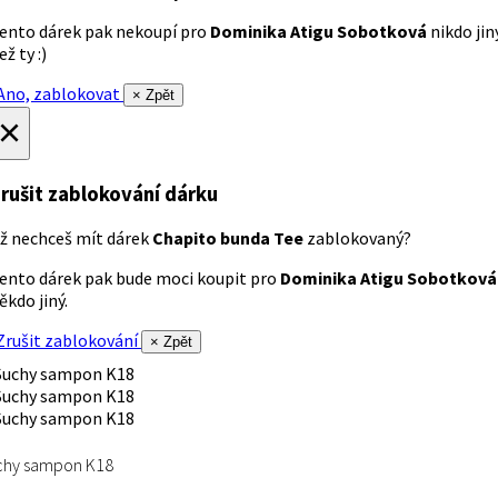
ento dárek pak nekoupí pro
Dominika Atigu Sobotková
nikdo jin
ež ty :)
no, zablokovat
× Zpět
×
rušit zablokování dárku
ž nechceš mít dárek
Chapito bunda Tee
zablokovaný?
ento dárek pak bude moci koupit pro
Dominika Atigu Sobotková
ěkdo jiný.
rušit zablokování
× Zpět
chy sampon K18