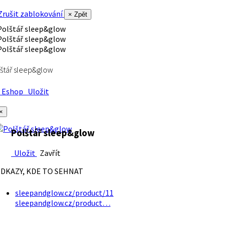
rušit zablokování
× Zpět
štář sleep&glow
Eshop
Uložit
×
Polštář sleep&glow
Uložit
Zavřít
DKAZY, KDE TO SEHNAT
sleepandglow.cz/product/11
sleepandglow.cz/product…