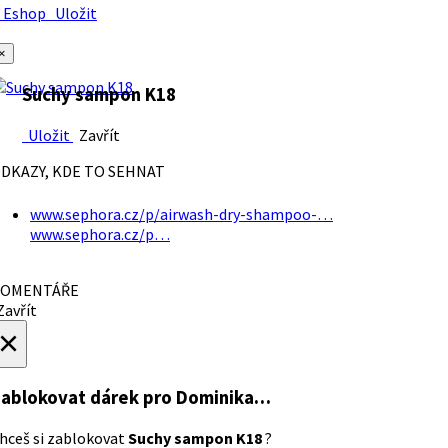
Eshop
Uložit
×
Suchy sampon K18
Uložit
Zavřít
DKAZY, KDE TO SEHNAT
www.sephora.cz/p/airwash-dry-shampoo-…
www.sephora.cz/p…
OMENTÁŘE
avřít
×
ablokovat dárek
pro Dominika…
hceš si zablokovat
Suchy sampon K18
?