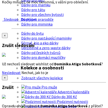
Dárky pro děti
Kočky milující, ne moc skromná, s vášni pro oblečení.
Dárky pro mamku
Dárky pro tátu
Dárky pro všechny bytosti
Sledovat
Do přátel
Dárky pro prarodiče
Dárky pro miminka
Dárky do bytu
×
Dárky pro nastávající maminky
Férové, bio a eko dárky
Zrušit sledování
Udržitelné a zero-waste dárky
Dárky od českých tvůrců
Dárky pro domácí mazlíčky
Už nechceš sledovat wishlist od
Dominika Atigu Sobotková
?
Kolekce a osobnosti
Nesledovat
Nechat, jak to je
Zobrazit všechny kolekce
×
Zrušit
Pro muže
Adventní kalendáře
Dárky do 300 Kč
Podzimní nutnosti
Opravdu chceš vyjmout
Dominika Atigu Sobotková
z přátel?
Voňavá kolekce