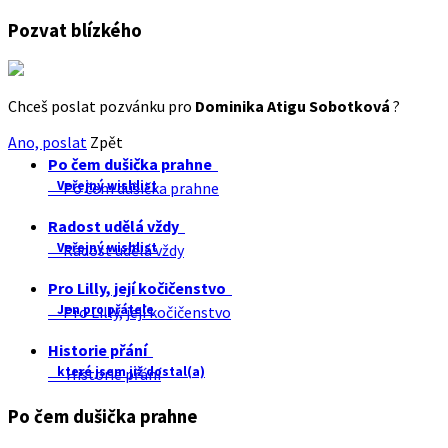
Pozvat blízkého
Chceš poslat pozvánku pro
Dominika Atigu Sobotková
?
Ano, poslat
Zpět
Po čem dušička prahne
Veřejný wishlist
Po čem dušička prahne
Radost udělá vždy
Veřejný wishlist
Radost udělá vždy
Pro Lilly, její kočičenstvo
Jen pro přátele
Pro Lilly, její kočičenstvo
Historie přání
které jsem již dostal(a)
Historie přání
Po čem dušička prahne