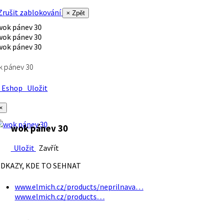
rušit zablokování
× Zpět
k pánev 30
Eshop
Uložit
×
wok pánev 30
Uložit
Zavřít
DKAZY, KDE TO SEHNAT
www.elmich.cz/products/neprilnava…
www.elmich.cz/products…