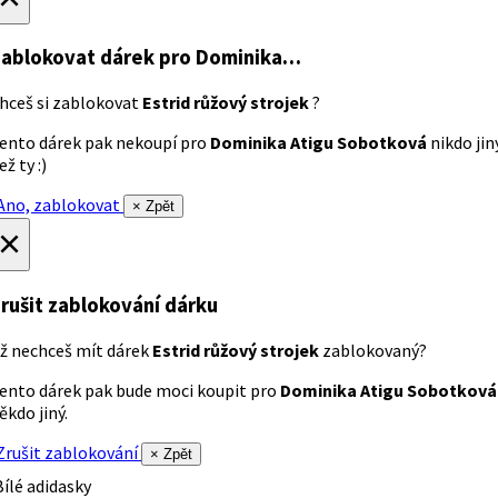
ablokovat dárek
pro Dominika…
hceš si zablokovat
Estrid růžový strojek
?
ento dárek pak nekoupí pro
Dominika Atigu Sobotková
nikdo jin
ež ty :)
no, zablokovat
× Zpět
×
rušit zablokování dárku
ž nechceš mít dárek
Estrid růžový strojek
zablokovaný?
ento dárek pak bude moci koupit pro
Dominika Atigu Sobotková
ěkdo jiný.
rušit zablokování
× Zpět