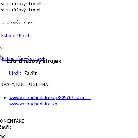
rid růžový strojek
Eshop
Uložit
×
Estrid růžový strojek
Uložit
Zavřít
DKAZY, KDE TO SEHNAT
www.vasobchodak.cz/p/80576/estrid…
www.vasobchodak.cz/p…
OMENTÁŘE
avřít
×