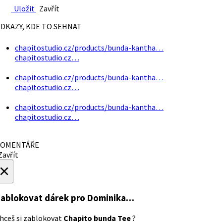
Uložit
Zavřít
DKAZY, KDE TO SEHNAT
chapitostudio.cz/products/bunda-kantha…
chapitostudio.cz…
chapitostudio.cz/products/bunda-kantha…
chapitostudio.cz…
chapitostudio.cz/products/bunda-kantha…
chapitostudio.cz…
OMENTÁŘE
avřít
×
ablokovat dárek
pro Dominika…
hceš si zablokovat
Chapito bunda Tee
?