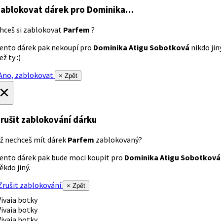
ablokovat dárek
pro Dominika…
hceš si zablokovat
Parfem
?
ento dárek pak nekoupí pro
Dominika Atigu Sobotková
nikdo jin
ež ty :)
no, zablokovat
× Zpět
×
rušit zablokování dárku
ž nechceš mít dárek
Parfem
zablokovaný?
ento dárek pak bude moci koupit pro
Dominika Atigu Sobotková
ěkdo jiný.
rušit zablokování
× Zpět