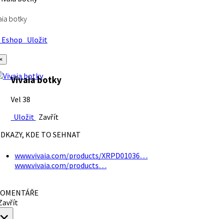
aia botky
Eshop
Uložit
×
Vivaia botky
Vel 38
Uložit
Zavřít
DKAZY, KDE TO SEHNAT
www.vivaia.com/products/XRPD01036…
www.vivaia.com/products…
OMENTÁŘE
avřít
×