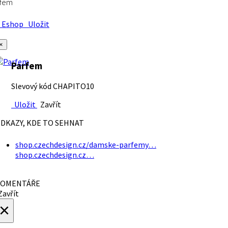
rfem
Eshop
Uložit
×
Parfem
Slevový kód CHAPITO10
Uložit
Zavřít
DKAZY, KDE TO SEHNAT
shop.czechdesign.cz/damske-parfemy…
shop.czechdesign.cz…
OMENTÁŘE
avřít
×