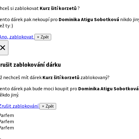
hceš si zablokovat
Kurz šití korzetů
?
ento dárek pak nekoupí pro
Dominika Atigu Sobotková
nikdo jin
ež ty :)
no, zablokovat
× Zpět
×
rušit zablokování dárku
ž nechceš mít dárek
Kurz šití korzetů
zablokovaný?
ento dárek pak bude moci koupit pro
Dominika Atigu Sobotková
ěkdo jiný.
rušit zablokování
× Zpět