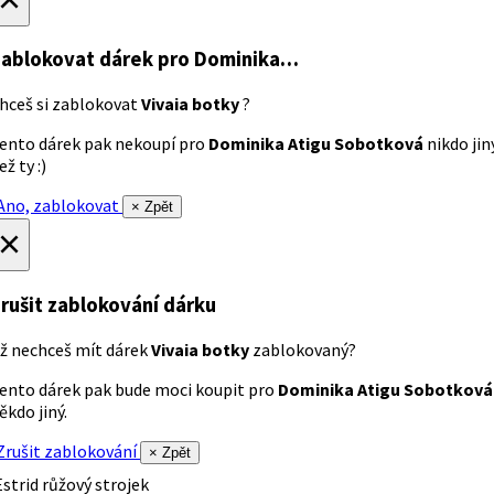
ablokovat dárek
pro Dominika…
hceš si zablokovat
Vivaia botky
?
ento dárek pak nekoupí pro
Dominika Atigu Sobotková
nikdo jin
ež ty :)
no, zablokovat
× Zpět
×
rušit zablokování dárku
ž nechceš mít dárek
Vivaia botky
zablokovaný?
ento dárek pak bude moci koupit pro
Dominika Atigu Sobotková
ěkdo jiný.
rušit zablokování
× Zpět