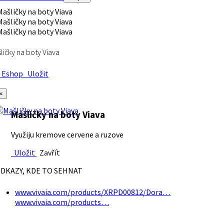
ličky na boty Viava
Eshop
Uložit
×
Mašličky na boty Viava
Využiju kremove cervene a ruzove
Uložit
Zavřít
DKAZY, KDE TO SEHNAT
www.vivaia.com/products/XRPD00812/Dora…
www.vivaia.com/products…