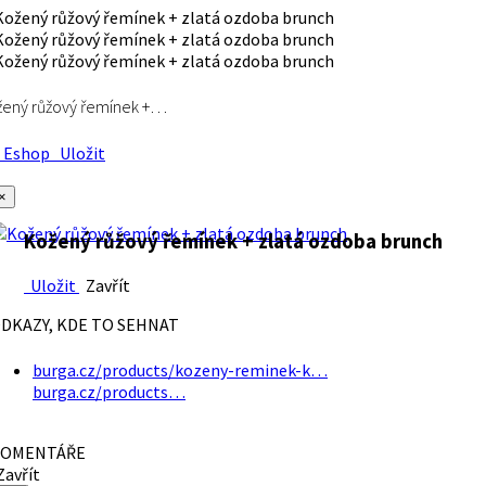
ený růžový řemínek +…
Eshop
Uložit
×
Kožený růžový řemínek + zlatá ozdoba brunch
Uložit
Zavřít
DKAZY, KDE TO SEHNAT
burga.cz/products/kozeny-reminek-k…
burga.cz/products…
OMENTÁŘE
avřít