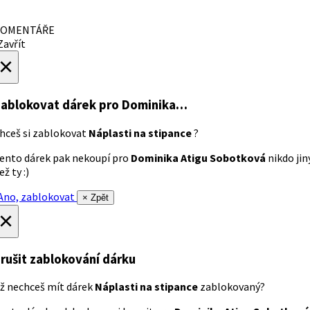
OMENTÁŘE
avřít
×
ablokovat dárek
pro Dominika…
hceš si zablokovat
Náplasti na stipance
?
ento dárek pak nekoupí pro
Dominika Atigu Sobotková
nikdo jin
ež ty :)
no, zablokovat
× Zpět
×
rušit zablokování dárku
ž nechceš mít dárek
Náplasti na stipance
zablokovaný?