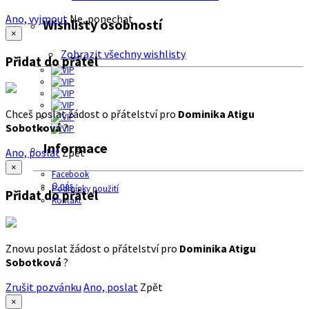
Ano, vyjmout
Ne, ponechat
Wishlisty osobností
×
Zobrazit všechny wishlisty
Přidat do přátel
Chceš poslat žádost o přátelství pro
Dominika Atigu
Sobotková
?
Informace
Ano, poslat
Zpět
×
Facebook
O nás
Podmínky použití
Přidat do přátel
Kontakt
Znovu poslat žádost o přátelství pro
Dominika Atigu
Sobotková
?
Zrušit pozvánku
Ano, poslat
Zpět
×