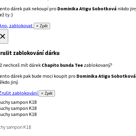
ento dárek pak nekoupí pro
Dominika Atigu Sobotková
nikdo jin
ež ty :)
no, zablokovat
× Zpět
×
rušit zablokování dárku
ž nechceš mít dárek
Chapito bunda Tee
zablokovaný?
ento dárek pak bude moci koupit pro
Dominika Atigu Sobotková
ěkdo jiný.
rušit zablokování
× Zpět
chy sampon K18