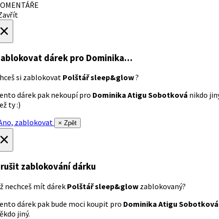
OMENTÁŘE
avřít
×
ablokovat dárek
pro Dominika…
hceš si zablokovat
Polštář sleep&glow
?
ento dárek pak nekoupí pro
Dominika Atigu Sobotková
nikdo jin
ež ty :)
no, zablokovat
× Zpět
×
rušit zablokování dárku
ž nechceš mít dárek
Polštář sleep&glow
zablokovaný?
ento dárek pak bude moci koupit pro
Dominika Atigu Sobotková
ěkdo jiný.