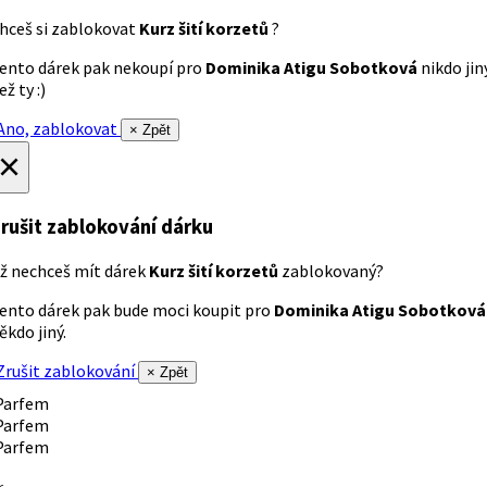
hceš si zablokovat
Kurz šití korzetů
?
ento dárek pak nekoupí pro
Dominika Atigu Sobotková
nikdo jin
ež ty :)
no, zablokovat
× Zpět
×
rušit zablokování dárku
ž nechceš mít dárek
Kurz šití korzetů
zablokovaný?
ento dárek pak bude moci koupit pro
Dominika Atigu Sobotková
ěkdo jiný.
rušit zablokování
× Zpět