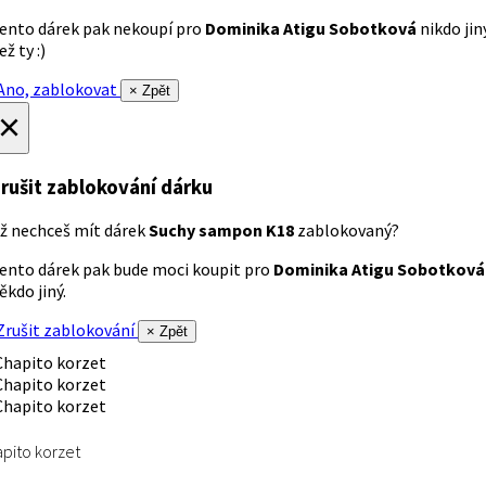
ento dárek pak nekoupí pro
Dominika Atigu Sobotková
nikdo jin
ež ty :)
no, zablokovat
× Zpět
×
rušit zablokování dárku
ž nechceš mít dárek
Suchy sampon K18
zablokovaný?
ento dárek pak bude moci koupit pro
Dominika Atigu Sobotková
ěkdo jiný.
rušit zablokování
× Zpět
pito korzet