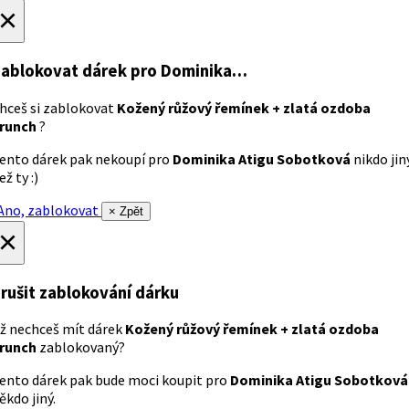
×
ablokovat dárek
pro Dominika…
hceš si zablokovat
Kožený růžový řemínek + zlatá ozdoba
runch
?
ento dárek pak nekoupí pro
Dominika Atigu Sobotková
nikdo jin
ež ty :)
no, zablokovat
× Zpět
×
rušit zablokování dárku
ž nechceš mít dárek
Kožený růžový řemínek + zlatá ozdoba
runch
zablokovaný?
ento dárek pak bude moci koupit pro
Dominika Atigu Sobotková
ěkdo jiný.