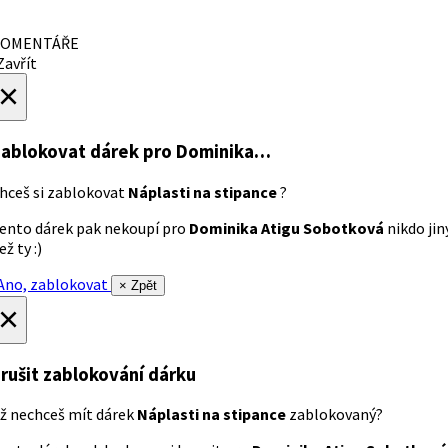
OMENTÁŘE
avřít
×
ablokovat dárek
pro Dominika…
hceš si zablokovat
Náplasti na stipance
?
ento dárek pak nekoupí pro
Dominika Atigu Sobotková
nikdo jin
ež ty :)
no, zablokovat
× Zpět
×
rušit zablokování dárku
ž nechceš mít dárek
Náplasti na stipance
zablokovaný?