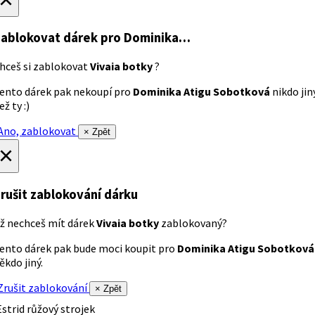
ablokovat dárek
pro Dominika…
hceš si zablokovat
Vivaia botky
?
ento dárek pak nekoupí pro
Dominika Atigu Sobotková
nikdo jin
ež ty :)
no, zablokovat
× Zpět
×
rušit zablokování dárku
ž nechceš mít dárek
Vivaia botky
zablokovaný?
ento dárek pak bude moci koupit pro
Dominika Atigu Sobotková
ěkdo jiný.
rušit zablokování
× Zpět