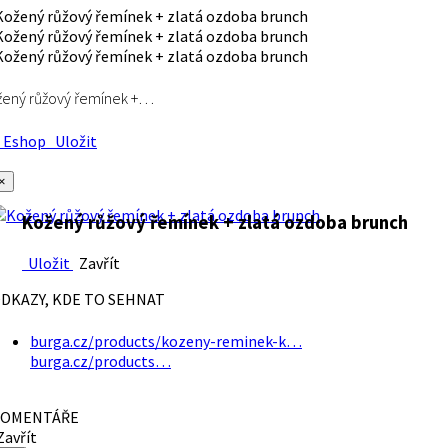
ený růžový řemínek +…
Eshop
Uložit
×
Kožený růžový řemínek + zlatá ozdoba brunch
Uložit
Zavřít
DKAZY, KDE TO SEHNAT
burga.cz/products/kozeny-reminek-k…
burga.cz/products…
OMENTÁŘE
avřít