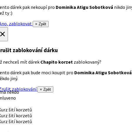
ento dárek pak nekoupí pro
Dominika Atigu Sobotková
nikdo jin
ež ty :)
no, zablokovat
× Zpět
×
rušit zablokování dárku
ž nechceš mít dárek
Chapito korzet
zablokovaný?
ento dárek pak bude moci koupit pro
Dominika Atigu Sobotková
ěkdo jiný.
rušit zablokování
× Zpět
 má někdo
mluveno