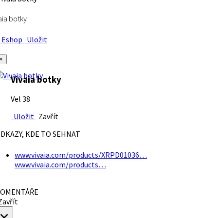
aia botky
Eshop
Uložit
×
Vivaia botky
Vel 38
Uložit
Zavřít
DKAZY, KDE TO SEHNAT
www.vivaia.com/products/XRPD01036…
www.vivaia.com/products…
OMENTÁŘE
avřít
×