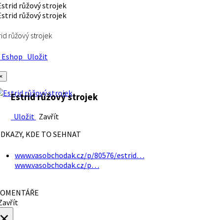
rid růžový strojek
Eshop
Uložit
×
Estrid růžový strojek
Uložit
Zavřít
DKAZY, KDE TO SEHNAT
www.vasobchodak.cz/p/80576/estrid…
www.vasobchodak.cz/p…
OMENTÁŘE
avřít
×