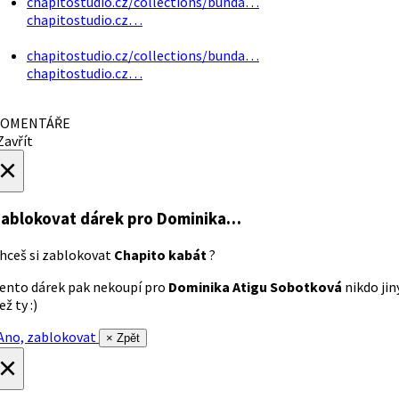
chapitostudio.cz/collections/bunda…
chapitostudio.cz…
chapitostudio.cz/collections/bunda…
chapitostudio.cz…
OMENTÁŘE
avřít
×
ablokovat dárek
pro Dominika…
hceš si zablokovat
Chapito kabát
?
ento dárek pak nekoupí pro
Dominika Atigu Sobotková
nikdo jin
ež ty :)
no, zablokovat
× Zpět
×