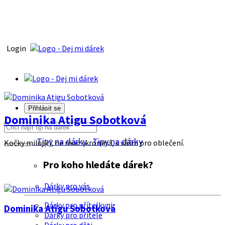
Login
Přihlásit se
Dominika Atigu Sobotková
Tipy na dárky
Tipy na dárky
Kočky milující, ne moc skromná, s vášni pro oblečení.
Pro koho hledáte dárek?
Dárky pro vás
Dárky pro přítelkyni
Dominika Atigu Sobotková
Dárky pro přítele