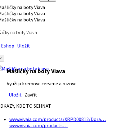
ličky na boty Viava
Eshop
Uložit
×
Mašličky na boty Viava
Využiju kremove cervene a ruzove
Uložit
Zavřít
DKAZY, KDE TO SEHNAT
www.vivaia.com/products/XRPD00812/Dora…
www.vivaia.com/products…