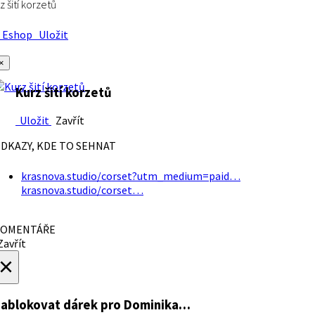
z šití korzetů
Eshop
Uložit
×
Kurz šití korzetů
Uložit
Zavřít
DKAZY, KDE TO SEHNAT
krasnova.studio/corset?utm_medium=paid…
krasnova.studio/corset…
OMENTÁŘE
avřít
×
ablokovat dárek
pro Dominika…