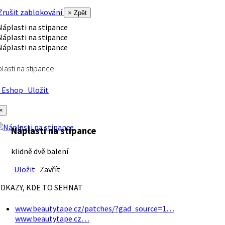
rušit zablokování
× Zpět
lasti na stipance
Eshop
Uložit
×
Náplasti na stipance
klidně dvě balení
Uložit
Zavřít
DKAZY, KDE TO SEHNAT
www.beautytape.cz/patches/?gad_source=1…
www.beautytape.cz…