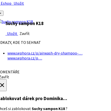
Eshop
Uložit
×
Suchy sampon K18
Uložit
Zavřít
DKAZY, KDE TO SEHNAT
www.sephora.cz/p/airwash-dry-shampoo-…
www.sephora.cz/p…
OMENTÁŘE
avřít
×
ablokovat dárek
pro Dominika…
hceš si zablokovat
Suchy sampon K18
?