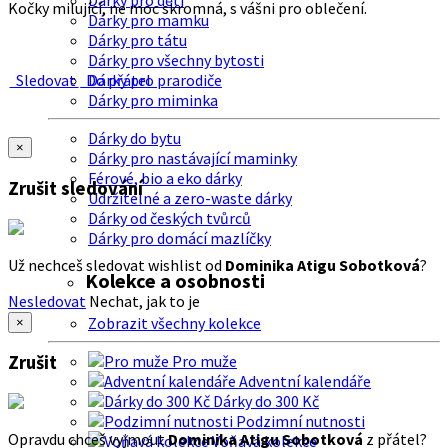
Dárky pro děti
Kočky milující, ne moc skromná, s vášni pro oblečení.
Dárky pro mamku
Dárky pro tátu
Dárky pro všechny bytosti
Sledovat
Do přátel
Dárky pro prarodiče
Dárky pro miminka
Dárky do bytu
×
Dárky pro nastávající maminky
Férové, bio a eko dárky
Zrušit sledování
Udržitelné a zero-waste dárky
Dárky od českých tvůrců
Dárky pro domácí mazlíčky
Už nechceš sledovat wishlist od
Dominika Atigu Sobotková
?
Kolekce a osobnosti
Nesledovat
Nechat, jak to je
Zobrazit všechny kolekce
×
Zrušit
Pro muže
Adventní kalendáře
Dárky do 300 Kč
Podzimní nutnosti
Opravdu chceš vyjmout
Dominika Atigu Sobotková
z přátel?
Voňavá kolekce