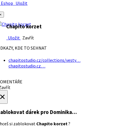
Eshop
Uložit
×
Chapito korzet
Uložit
Zavřít
DKAZY, KDE TO SEHNAT
chapitostudio.cz/collections/vesty…
chapitostudio.cz…
OMENTÁŘE
avřít
×
ablokovat dárek
pro Dominika…
hceš si zablokovat
Chapito korzet
?