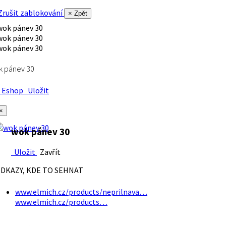
rušit zablokování
× Zpět
k pánev 30
Eshop
Uložit
×
wok pánev 30
Uložit
Zavřít
DKAZY, KDE TO SEHNAT
www.elmich.cz/products/neprilnava…
www.elmich.cz/products…