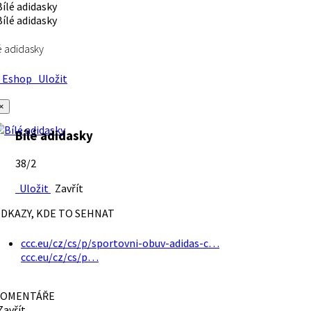
é adidasky
Eshop
Uložit
×
Bílé adidasky
38/2
Uložit
Zavřít
DKAZY, KDE TO SEHNAT
ccc.eu/cz/cs/p/sportovni-obuv-adidas-c…
ccc.eu/cz/cs/p…
OMENTÁŘE
avřít