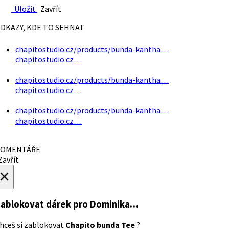
Uložit
Zavřít
DKAZY, KDE TO SEHNAT
chapitostudio.cz/products/bunda-kantha…
chapitostudio.cz…
chapitostudio.cz/products/bunda-kantha…
chapitostudio.cz…
chapitostudio.cz/products/bunda-kantha…
chapitostudio.cz…
OMENTÁŘE
avřít
×
ablokovat dárek
pro Dominika…
hceš si zablokovat
Chapito bunda Tee
?