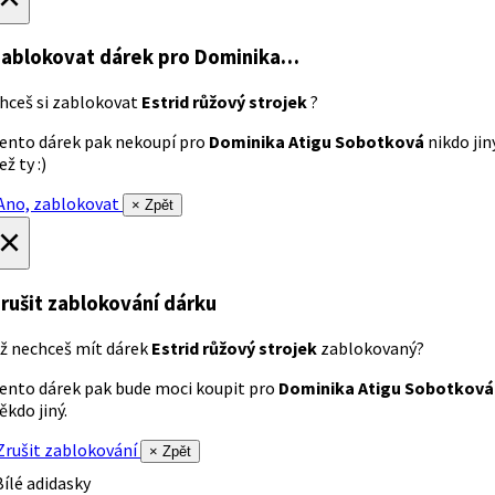
ablokovat dárek
pro Dominika…
hceš si zablokovat
Estrid růžový strojek
?
ento dárek pak nekoupí pro
Dominika Atigu Sobotková
nikdo jin
ež ty :)
no, zablokovat
× Zpět
×
rušit zablokování dárku
ž nechceš mít dárek
Estrid růžový strojek
zablokovaný?
ento dárek pak bude moci koupit pro
Dominika Atigu Sobotková
ěkdo jiný.
rušit zablokování
× Zpět