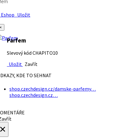
rfem
Eshop
Uložit
×
Parfem
Slevový kód CHAPITO10
Uložit
Zavřít
DKAZY, KDE TO SEHNAT
shop.czechdesign.cz/damske-parfemy…
shop.czechdesign.cz…
OMENTÁŘE
avřít
×