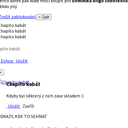
ento dárek pak bude moci koupit pro
Dominika Atigu Sobotková
ěkdo jiný.
rušit zablokování
× Zpět
pito kabát
Eshop
Uložit
×
Chapito kabát
Kdyby byl některý z nich zase skladem :)
Uložit
Zavřít
DKAZY, KDE TO SEHNAT