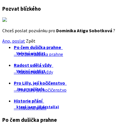
Pozvat blízkého
Chceš poslat pozvánku pro
Dominika Atigu Sobotková
?
Ano, poslat
Zpět
Po čem dušička prahne
Veřejný wishlist
Po čem dušička prahne
Radost udělá vždy
Veřejný wishlist
Radost udělá vždy
Pro Lilly, její kočičenstvo
Jen pro přátele
Pro Lilly, její kočičenstvo
Historie přání
které jsem již dostal(a)
Historie přání
Po čem dušička prahne