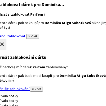
ablokovat dárek
pro Dominika…
hceš si zablokovat
Parfem
?
ento dárek pak nekoupí pro
Dominika Atigu Sobotková
nikdo jin
ež ty :)
no, zablokovat
× Zpět
×
rušit zablokování dárku
ž nechceš mít dárek
Parfem
zablokovaný?
ento dárek pak bude moci koupit pro
Dominika Atigu Sobotková
ěkdo jiný.
rušit zablokování
× Zpět