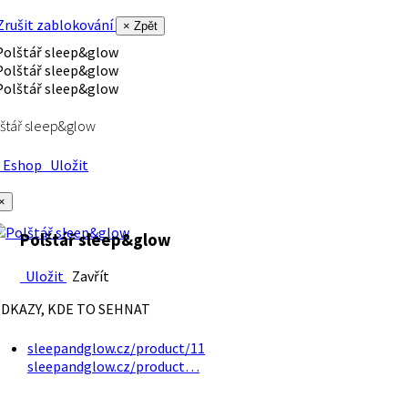
rušit zablokování
× Zpět
štář sleep&glow
Eshop
Uložit
×
Polštář sleep&glow
Uložit
Zavřít
DKAZY, KDE TO SEHNAT
sleepandglow.cz/product/11
sleepandglow.cz/product…