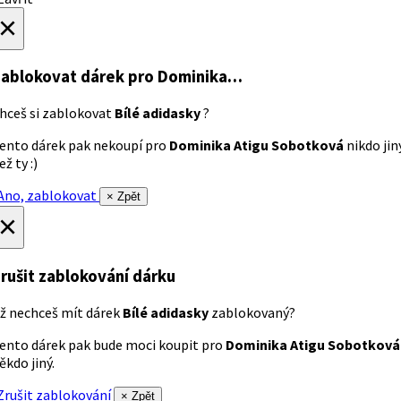
×
ablokovat dárek
pro Dominika…
hceš si zablokovat
Bílé adidasky
?
ento dárek pak nekoupí pro
Dominika Atigu Sobotková
nikdo jin
ež ty :)
no, zablokovat
× Zpět
×
rušit zablokování dárku
ž nechceš mít dárek
Bílé adidasky
zablokovaný?
ento dárek pak bude moci koupit pro
Dominika Atigu Sobotková
ěkdo jiný.
rušit zablokování
× Zpět