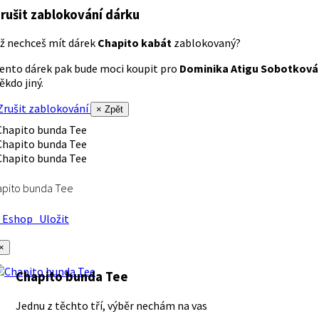
rušit zablokování dárku
ž nechceš mít dárek
Chapito kabát
zablokovaný?
ento dárek pak bude moci koupit pro
Dominika Atigu Sobotková
ěkdo jiný.
rušit zablokování
× Zpět
apito bunda Tee
Eshop
Uložit
×
Chapito bunda Tee
Jednu z těchto tří, výběr nechám na vas