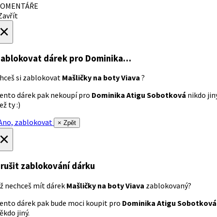
OMENTÁŘE
avřít
×
ablokovat dárek
pro Dominika…
hceš si zablokovat
Mašličky na boty Viava
?
ento dárek pak nekoupí pro
Dominika Atigu Sobotková
nikdo jin
ež ty :)
no, zablokovat
× Zpět
×
rušit zablokování dárku
ž nechceš mít dárek
Mašličky na boty Viava
zablokovaný?
ento dárek pak bude moci koupit pro
Dominika Atigu Sobotková
ěkdo jiný.