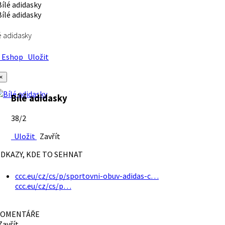
é adidasky
Eshop
Uložit
×
Bílé adidasky
38/2
Uložit
Zavřít
DKAZY, KDE TO SEHNAT
ccc.eu/cz/cs/p/sportovni-obuv-adidas-c…
ccc.eu/cz/cs/p…
OMENTÁŘE
avřít