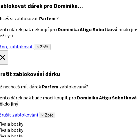
ablokovat dárek
pro Dominika…
hceš si zablokovat
Parfem
?
ento dárek pak nekoupí pro
Dominika Atigu Sobotková
nikdo jin
ež ty :)
no, zablokovat
× Zpět
×
rušit zablokování dárku
ž nechceš mít dárek
Parfem
zablokovaný?
ento dárek pak bude moci koupit pro
Dominika Atigu Sobotková
ěkdo jiný.
rušit zablokování
× Zpět