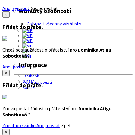
Ano, vyjmout
Ne, ponechat
Wishlisty osobností
×
Zobrazit všechny wishlisty
Přidat do přátel
Chceš poslat žádost o přátelství pro
Dominika Atigu
Sobotková
?
Informace
Ano, poslat
Zpět
×
Facebook
O nás
Podmínky použití
Přidat do přátel
Kontakt
Znovu poslat žádost o přátelství pro
Dominika Atigu
Sobotková
?
Zrušit pozvánku
Ano, poslat
Zpět
×