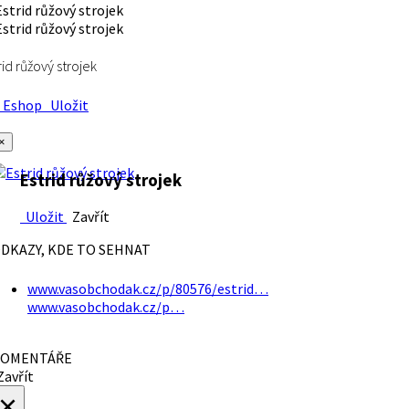
rid růžový strojek
Eshop
Uložit
×
Estrid růžový strojek
Uložit
Zavřít
DKAZY, KDE TO SEHNAT
www.vasobchodak.cz/p/80576/estrid…
www.vasobchodak.cz/p…
OMENTÁŘE
avřít
×