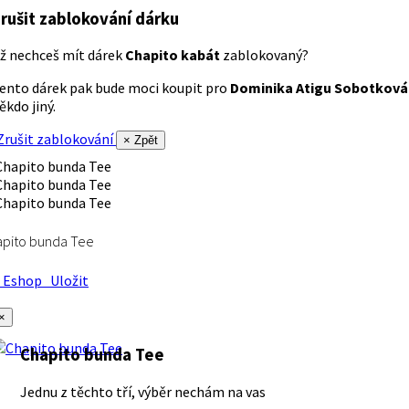
rušit zablokování dárku
ž nechceš mít dárek
Chapito kabát
zablokovaný?
ento dárek pak bude moci koupit pro
Dominika Atigu Sobotková
ěkdo jiný.
rušit zablokování
× Zpět
apito bunda Tee
Eshop
Uložit
×
Chapito bunda Tee
Jednu z těchto tří, výběr nechám na vas