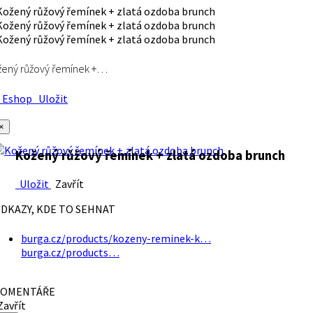
ený růžový řemínek +…
Eshop
Uložit
×
Kožený růžový řemínek + zlatá ozdoba brunch
Uložit
Zavřít
DKAZY, KDE TO SEHNAT
burga.cz/products/kozeny-reminek-k…
burga.cz/products…
OMENTÁŘE
avřít