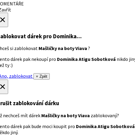
OMENTÁŘE
avřít
×
ablokovat dárek
pro Dominika…
hceš si zablokovat
Mašličky na boty Viava
?
ento dárek pak nekoupí pro
Dominika Atigu Sobotková
nikdo jin
ež ty :)
no, zablokovat
× Zpět
×
rušit zablokování dárku
ž nechceš mít dárek
Mašličky na boty Viava
zablokovaný?
ento dárek pak bude moci koupit pro
Dominika Atigu Sobotková
ěkdo jiný.