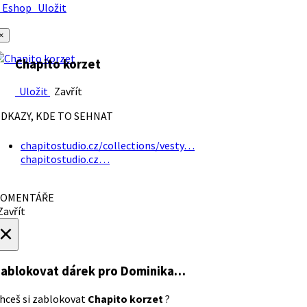
Eshop
Uložit
×
Chapito korzet
Uložit
Zavřít
DKAZY, KDE TO SEHNAT
chapitostudio.cz/collections/vesty…
chapitostudio.cz…
OMENTÁŘE
avřít
×
ablokovat dárek
pro Dominika…
hceš si zablokovat
Chapito korzet
?