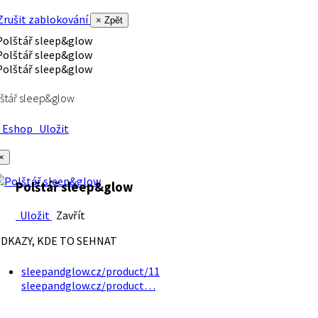
rušit zablokování
× Zpět
štář sleep&glow
Eshop
Uložit
×
Polštář sleep&glow
Uložit
Zavřít
DKAZY, KDE TO SEHNAT
sleepandglow.cz/product/11
sleepandglow.cz/product…