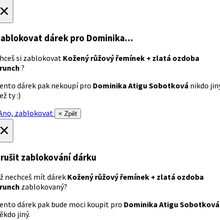
×
ablokovat dárek
pro Dominika…
hceš si zablokovat
Kožený růžový řemínek + zlatá ozdoba
runch
?
ento dárek pak nekoupí pro
Dominika Atigu Sobotková
nikdo jin
ež ty :)
no, zablokovat
× Zpět
×
rušit zablokování dárku
ž nechceš mít dárek
Kožený růžový řemínek + zlatá ozdoba
runch
zablokovaný?
ento dárek pak bude moci koupit pro
Dominika Atigu Sobotková
ěkdo jiný.