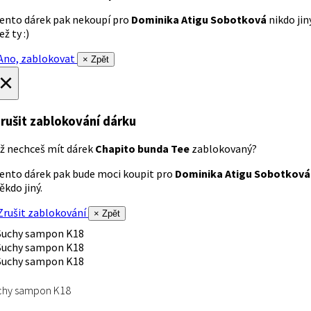
ento dárek pak nekoupí pro
Dominika Atigu Sobotková
nikdo jin
ež ty :)
no, zablokovat
× Zpět
×
rušit zablokování dárku
ž nechceš mít dárek
Chapito bunda Tee
zablokovaný?
ento dárek pak bude moci koupit pro
Dominika Atigu Sobotková
ěkdo jiný.
rušit zablokování
× Zpět
chy sampon K18