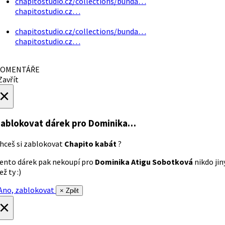
chapitostudio.cz/collections/bunda…
chapitostudio.cz…
chapitostudio.cz/collections/bunda…
chapitostudio.cz…
OMENTÁŘE
avřít
×
ablokovat dárek
pro Dominika…
hceš si zablokovat
Chapito kabát
?
ento dárek pak nekoupí pro
Dominika Atigu Sobotková
nikdo jin
ež ty :)
no, zablokovat
× Zpět
×