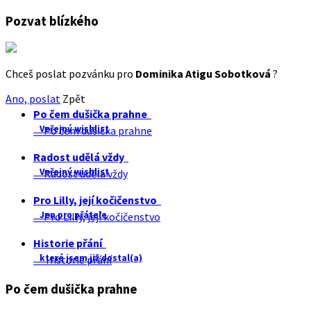
Pozvat blízkého
Chceš poslat pozvánku pro
Dominika Atigu Sobotková
?
Ano, poslat
Zpět
Po čem dušička prahne
Veřejný wishlist
Po čem dušička prahne
Radost udělá vždy
Veřejný wishlist
Radost udělá vždy
Pro Lilly, její kočičenstvo
Jen pro přátele
Pro Lilly, její kočičenstvo
Historie přání
které jsem již dostal(a)
Historie přání
Po čem dušička prahne