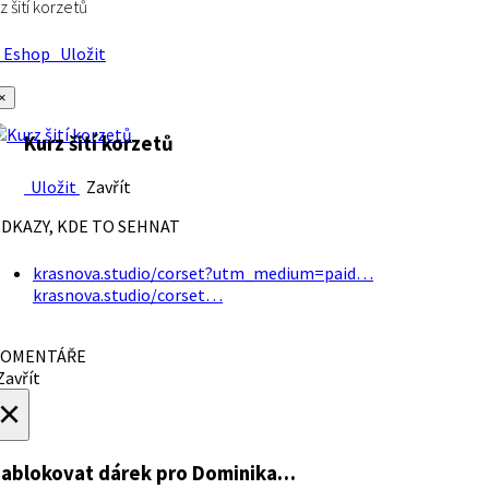
z šití korzetů
Eshop
Uložit
×
Kurz šití korzetů
Uložit
Zavřít
DKAZY, KDE TO SEHNAT
krasnova.studio/corset?utm_medium=paid…
krasnova.studio/corset…
OMENTÁŘE
avřít
×
ablokovat dárek
pro Dominika…