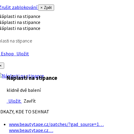
rušit zablokování
× Zpět
lasti na stipance
Eshop
Uložit
×
Náplasti na stipance
klidně dvě balení
Uložit
Zavřít
DKAZY, KDE TO SEHNAT
www.beautytape.cz/patches/?gad_source=1…
www.beautytape.cz…