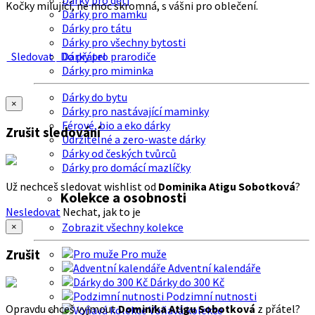
Dárky pro děti
Kočky milující, ne moc skromná, s vášni pro oblečení.
Dárky pro mamku
Dárky pro tátu
Dárky pro všechny bytosti
Sledovat
Do přátel
Dárky pro prarodiče
Dárky pro miminka
Dárky do bytu
×
Dárky pro nastávající maminky
Férové, bio a eko dárky
Zrušit sledování
Udržitelné a zero-waste dárky
Dárky od českých tvůrců
Dárky pro domácí mazlíčky
Už nechceš sledovat wishlist od
Dominika Atigu Sobotková
?
Kolekce a osobnosti
Nesledovat
Nechat, jak to je
Zobrazit všechny kolekce
×
Zrušit
Pro muže
Adventní kalendáře
Dárky do 300 Kč
Podzimní nutnosti
Opravdu chceš vyjmout
Dominika Atigu Sobotková
z přátel?
Voňavá kolekce