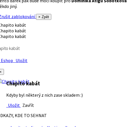
ento dárek pak bude moci koupit pro
Dominika Atigu Sobotková
ěkdo jiný.
rušit zablokování
× Zpět
pito kabát
Eshop
Uložit
×
Chapito kabát
Kdyby byl některý z nich zase skladem :)
Uložit
Zavřít
DKAZY, KDE TO SEHNAT