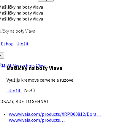
ličky na boty Viava
Eshop
Uložit
×
Mašličky na boty Viava
Využiju kremove cervene a ruzove
Uložit
Zavřít
DKAZY, KDE TO SEHNAT
www.vivaia.com/products/XRPD00812/Dora…
www.vivaia.com/products…