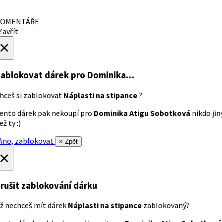
OMENTÁŘE
avřít
×
ablokovat dárek
pro Dominika…
hceš si zablokovat
Náplasti na stipance
?
ento dárek pak nekoupí pro
Dominika Atigu Sobotková
nikdo jin
ež ty :)
no, zablokovat
× Zpět
×
rušit zablokování dárku
ž nechceš mít dárek
Náplasti na stipance
zablokovaný?