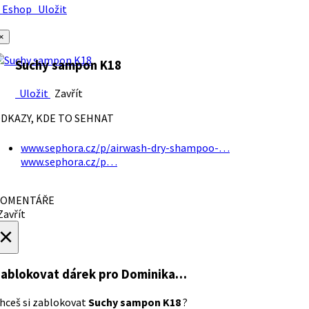
Eshop
Uložit
×
Suchy sampon K18
Uložit
Zavřít
DKAZY, KDE TO SEHNAT
www.sephora.cz/p/airwash-dry-shampoo-…
www.sephora.cz/p…
OMENTÁŘE
avřít
×
ablokovat dárek
pro Dominika…
hceš si zablokovat
Suchy sampon K18
?