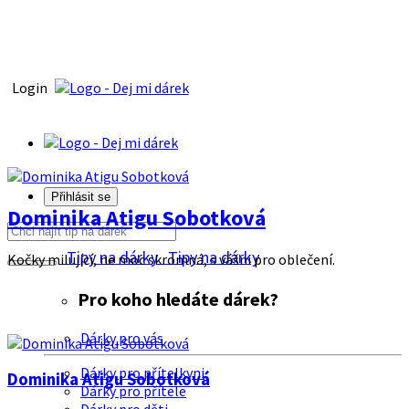
Login
Přihlásit se
Dominika Atigu Sobotková
Tipy na dárky
Tipy na dárky
Kočky milující, ne moc skromná, s vášni pro oblečení.
Pro koho hledáte dárek?
Dárky pro vás
Dárky pro přítelkyni
Dominika Atigu Sobotková
Dárky pro přítele