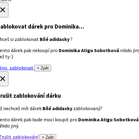
×
ablokovat dárek
pro Dominika…
hceš si zablokovat
Bílé adidasky
?
ento dárek pak nekoupí pro
Dominika Atigu Sobotková
nikdo jin
ež ty :)
no, zablokovat
× Zpět
×
rušit zablokování dárku
ž nechceš mít dárek
Bílé adidasky
zablokovaný?
ento dárek pak bude moci koupit pro
Dominika Atigu Sobotková
ěkdo jiný.
rušit zablokování
× Zpět