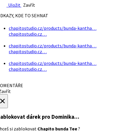
Uložit
Zavřít
DKAZY, KDE TO SEHNAT
chapitostudio.cz/products/bunda-kantha…
chapitostudio.cz…
chapitostudio.cz/products/bunda-kantha…
chapitostudio.cz…
chapitostudio.cz/products/bunda-kantha…
chapitostudio.cz…
OMENTÁŘE
avřít
×
ablokovat dárek
pro Dominika…
hceš si zablokovat
Chapito bunda Tee
?