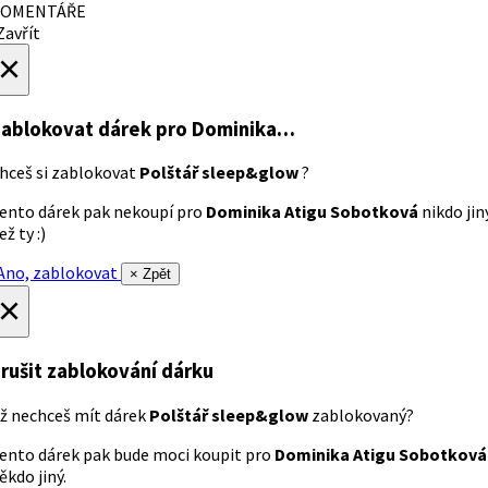
OMENTÁŘE
avřít
×
ablokovat dárek
pro Dominika…
hceš si zablokovat
Polštář sleep&glow
?
ento dárek pak nekoupí pro
Dominika Atigu Sobotková
nikdo jin
ež ty :)
no, zablokovat
× Zpět
×
rušit zablokování dárku
ž nechceš mít dárek
Polštář sleep&glow
zablokovaný?
ento dárek pak bude moci koupit pro
Dominika Atigu Sobotková
ěkdo jiný.