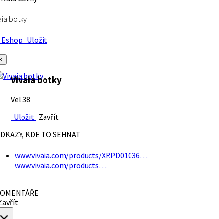
aia botky
Eshop
Uložit
×
Vivaia botky
Vel 38
Uložit
Zavřít
DKAZY, KDE TO SEHNAT
www.vivaia.com/products/XRPD01036…
www.vivaia.com/products…
OMENTÁŘE
avřít
×