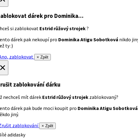
ablokovat dárek
pro Dominika…
hceš si zablokovat
Estrid růžový strojek
?
ento dárek pak nekoupí pro
Dominika Atigu Sobotková
nikdo jin
ež ty :)
no, zablokovat
× Zpět
×
rušit zablokování dárku
ž nechceš mít dárek
Estrid růžový strojek
zablokovaný?
ento dárek pak bude moci koupit pro
Dominika Atigu Sobotková
ěkdo jiný.
rušit zablokování
× Zpět