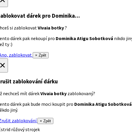
ablokovat dárek
pro Dominika…
hceš si zablokovat
Vivaia botky
?
ento dárek pak nekoupí pro
Dominika Atigu Sobotková
nikdo jin
ež ty :)
no, zablokovat
× Zpět
×
rušit zablokování dárku
ž nechceš mít dárek
Vivaia botky
zablokovaný?
ento dárek pak bude moci koupit pro
Dominika Atigu Sobotková
ěkdo jiný.
rušit zablokování
× Zpět