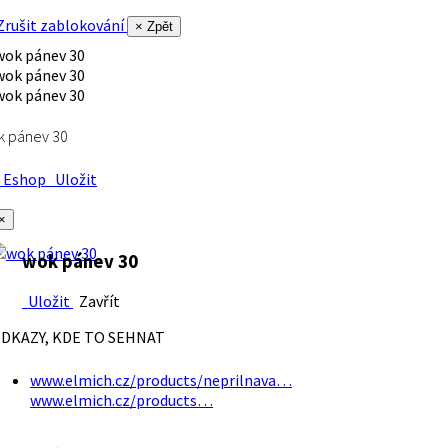
rušit zablokování
× Zpět
k pánev 30
Eshop
Uložit
×
wok pánev 30
Uložit
Zavřít
DKAZY, KDE TO SEHNAT
www.elmich.cz/products/neprilnava…
www.elmich.cz/products…