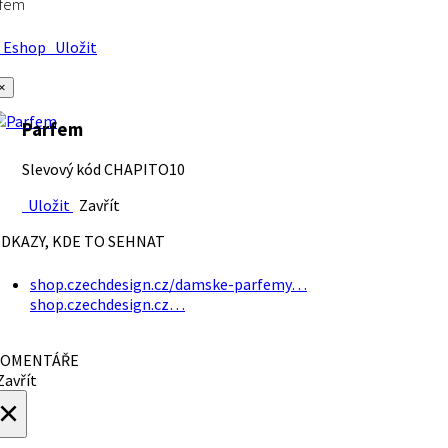
rfem
Eshop
Uložit
×
Parfem
Slevový kód CHAPITO10
Uložit
Zavřít
DKAZY, KDE TO SEHNAT
shop.czechdesign.cz/damske-parfemy…
shop.czechdesign.cz…
OMENTÁŘE
avřít
×