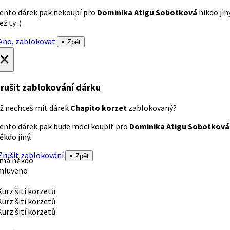
ento dárek pak nekoupí pro
Dominika Atigu Sobotková
nikdo jin
ež ty :)
no, zablokovat
× Zpět
×
rušit zablokování dárku
ž nechceš mít dárek
Chapito korzet
zablokovaný?
ento dárek pak bude moci koupit pro
Dominika Atigu Sobotková
ěkdo jiný.
rušit zablokování
× Zpět
 má někdo
mluveno