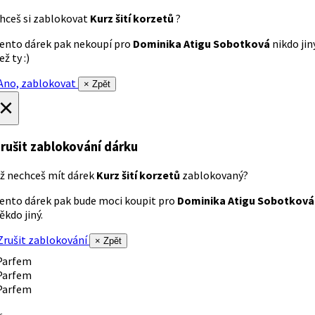
hceš si zablokovat
Kurz šití korzetů
?
ento dárek pak nekoupí pro
Dominika Atigu Sobotková
nikdo jin
ež ty :)
no, zablokovat
× Zpět
×
rušit zablokování dárku
ž nechceš mít dárek
Kurz šití korzetů
zablokovaný?
ento dárek pak bude moci koupit pro
Dominika Atigu Sobotková
ěkdo jiný.
rušit zablokování
× Zpět