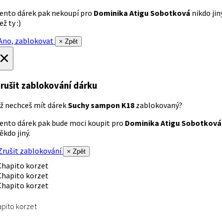
ento dárek pak nekoupí pro
Dominika Atigu Sobotková
nikdo jin
ež ty :)
no, zablokovat
× Zpět
×
rušit zablokování dárku
ž nechceš mít dárek
Suchy sampon K18
zablokovaný?
ento dárek pak bude moci koupit pro
Dominika Atigu Sobotková
ěkdo jiný.
rušit zablokování
× Zpět
pito korzet