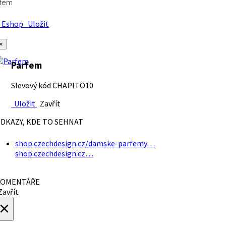
rfem
Eshop
Uložit
×
Parfem
Slevový kód CHAPITO10
Uložit
Zavřít
DKAZY, KDE TO SEHNAT
shop.czechdesign.cz/damske-parfemy…
shop.czechdesign.cz…
OMENTÁŘE
avřít
×