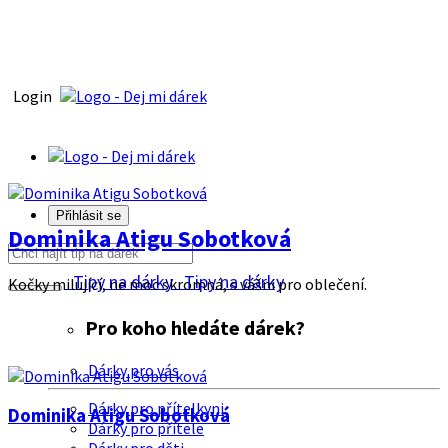
Login
Přihlásit se
Dominika Atigu Sobotková
Tipy na dárky
Tipy na dárky
Kočky milující, ne moc skromná, s vášni pro oblečení.
Pro koho hledáte dárek?
Dárky pro vás
Dárky pro přítelkyni
Dominika Atigu Sobotková
Dárky pro přítele