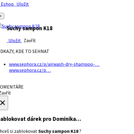
Eshop
Uložit
×
Suchy sampon K18
Uložit
Zavřít
DKAZY, KDE TO SEHNAT
www.sephora.cz/p/airwash-dry-shampoo-…
www.sephora.cz/p…
OMENTÁŘE
avřít
×
ablokovat dárek
pro Dominika…
hceš si zablokovat
Suchy sampon K18
?