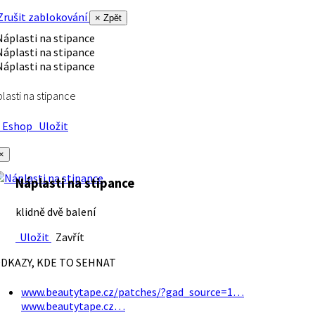
rušit zablokování
× Zpět
lasti na stipance
Eshop
Uložit
×
Náplasti na stipance
klidně dvě balení
Uložit
Zavřít
DKAZY, KDE TO SEHNAT
www.beautytape.cz/patches/?gad_source=1…
www.beautytape.cz…