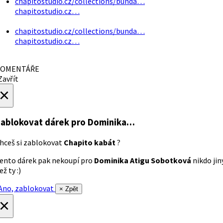
chapitostudio.cz/collections/bunda…
chapitostudio.cz…
chapitostudio.cz/collections/bunda…
chapitostudio.cz…
OMENTÁŘE
avřít
×
ablokovat dárek
pro Dominika…
hceš si zablokovat
Chapito kabát
?
ento dárek pak nekoupí pro
Dominika Atigu Sobotková
nikdo jin
ež ty :)
no, zablokovat
× Zpět
×