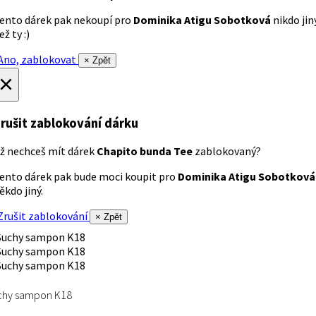
ento dárek pak nekoupí pro
Dominika Atigu Sobotková
nikdo jin
ež ty :)
no, zablokovat
× Zpět
×
rušit zablokování dárku
ž nechceš mít dárek
Chapito bunda Tee
zablokovaný?
ento dárek pak bude moci koupit pro
Dominika Atigu Sobotková
ěkdo jiný.
rušit zablokování
× Zpět
chy sampon K18