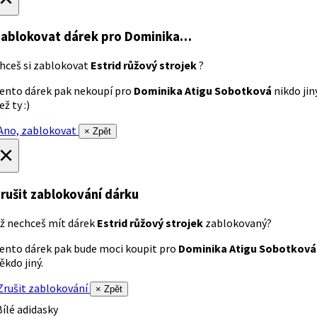
ablokovat dárek
pro Dominika…
hceš si zablokovat
Estrid růžový strojek
?
ento dárek pak nekoupí pro
Dominika Atigu Sobotková
nikdo jin
ež ty :)
no, zablokovat
× Zpět
×
rušit zablokování dárku
ž nechceš mít dárek
Estrid růžový strojek
zablokovaný?
ento dárek pak bude moci koupit pro
Dominika Atigu Sobotková
ěkdo jiný.
rušit zablokování
× Zpět