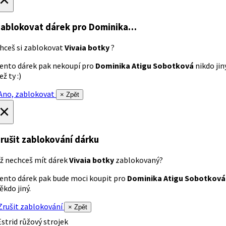
ablokovat dárek
pro Dominika…
hceš si zablokovat
Vivaia botky
?
ento dárek pak nekoupí pro
Dominika Atigu Sobotková
nikdo jin
ež ty :)
no, zablokovat
× Zpět
×
rušit zablokování dárku
ž nechceš mít dárek
Vivaia botky
zablokovaný?
ento dárek pak bude moci koupit pro
Dominika Atigu Sobotková
ěkdo jiný.
rušit zablokování
× Zpět