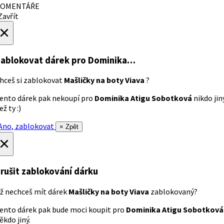
OMENTÁŘE
avřít
×
ablokovat dárek
pro Dominika…
hceš si zablokovat
Mašličky na boty Viava
?
ento dárek pak nekoupí pro
Dominika Atigu Sobotková
nikdo jin
ež ty :)
no, zablokovat
× Zpět
×
rušit zablokování dárku
ž nechceš mít dárek
Mašličky na boty Viava
zablokovaný?
ento dárek pak bude moci koupit pro
Dominika Atigu Sobotková
ěkdo jiný.