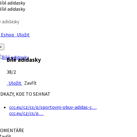
é adidasky
Eshop
Uložit
×
Bílé adidasky
38/2
Uložit
Zavřít
DKAZY, KDE TO SEHNAT
ccc.eu/cz/cs/p/sportovni-obuv-adidas-c…
ccc.eu/cz/cs/p…
OMENTÁŘE
avřít