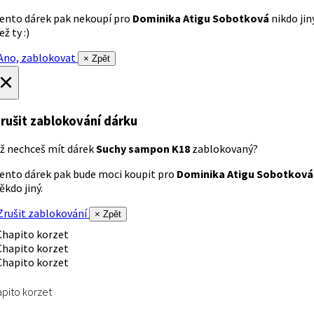
ento dárek pak nekoupí pro
Dominika Atigu Sobotková
nikdo jin
ež ty :)
no, zablokovat
× Zpět
×
rušit zablokování dárku
ž nechceš mít dárek
Suchy sampon K18
zablokovaný?
ento dárek pak bude moci koupit pro
Dominika Atigu Sobotková
ěkdo jiný.
rušit zablokování
× Zpět
pito korzet