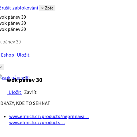
rušit zablokování
× Zpět
k pánev 30
Eshop
Uložit
×
wok pánev 30
Uložit
Zavřít
DKAZY, KDE TO SEHNAT
www.elmich.cz/products/neprilnava…
www.elmich.cz/products…