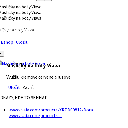
ličky na boty Viava
Eshop
Uložit
×
Mašličky na boty Viava
Využiju kremove cervene a ruzove
Uložit
Zavřít
DKAZY, KDE TO SEHNAT
www.vivaia.com/products/XRPD00812/Dora…
www.vivaia.com/products…