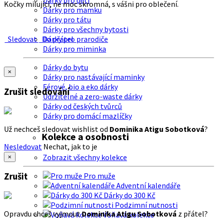
Dárky pro děti
Kočky milující, ne moc skromná, s vášni pro oblečení.
Dárky pro mamku
Dárky pro tátu
Dárky pro všechny bytosti
Sledovat
Do přátel
Dárky pro prarodiče
Dárky pro miminka
Dárky do bytu
×
Dárky pro nastávající maminky
Férové, bio a eko dárky
Zrušit sledování
Udržitelné a zero-waste dárky
Dárky od českých tvůrců
Dárky pro domácí mazlíčky
Už nechceš sledovat wishlist od
Dominika Atigu Sobotková
?
Kolekce a osobnosti
Nesledovat
Nechat, jak to je
Zobrazit všechny kolekce
×
Zrušit
Pro muže
Adventní kalendáře
Dárky do 300 Kč
Podzimní nutnosti
Opravdu chceš vyjmout
Dominika Atigu Sobotková
z přátel?
Voňavá kolekce