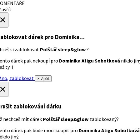
OMENTÁŘE
avřít
×
ablokovat dárek
pro Dominika…
hceš si zablokovat
Polštář sleep&glow
?
ento dárek pak nekoupí pro
Dominika Atigu Sobotková
nikdo jin
ež ty :)
no, zablokovat
× Zpět
×
rušit zablokování dárku
ž nechceš mít dárek
Polštář sleep&glow
zablokovaný?
ento dárek pak bude moci koupit pro
Dominika Atigu Sobotková
ěkdo jiný.