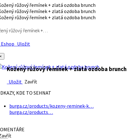
ený růžový řemínek +…
Eshop
Uložit
×
Kožený růžový řemínek + zlatá ozdoba brunch
Uložit
Zavřít
DKAZY, KDE TO SEHNAT
burga.cz/products/kozeny-reminek-k…
burga.cz/products…
OMENTÁŘE
avřít