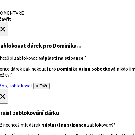
OMENTÁŘE
avřít
×
ablokovat dárek
pro Dominika…
hceš si zablokovat
Náplasti na stipance
?
ento dárek pak nekoupí pro
Dominika Atigu Sobotková
nikdo jin
ež ty :)
no, zablokovat
× Zpět
×
rušit zablokování dárku
ž nechceš mít dárek
Náplasti na stipance
zablokovaný?