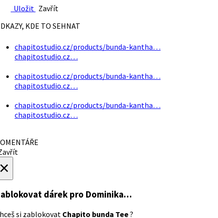
Uložit
Zavřít
DKAZY, KDE TO SEHNAT
chapitostudio.cz/products/bunda-kantha…
chapitostudio.cz…
chapitostudio.cz/products/bunda-kantha…
chapitostudio.cz…
chapitostudio.cz/products/bunda-kantha…
chapitostudio.cz…
OMENTÁŘE
avřít
×
ablokovat dárek
pro Dominika…
hceš si zablokovat
Chapito bunda Tee
?