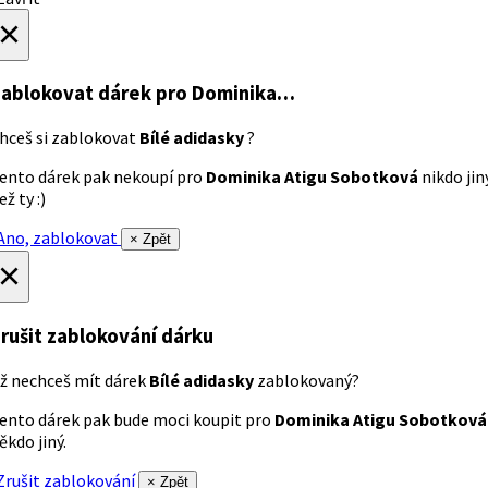
×
ablokovat dárek
pro Dominika…
hceš si zablokovat
Bílé adidasky
?
ento dárek pak nekoupí pro
Dominika Atigu Sobotková
nikdo jin
ež ty :)
no, zablokovat
× Zpět
×
rušit zablokování dárku
ž nechceš mít dárek
Bílé adidasky
zablokovaný?
ento dárek pak bude moci koupit pro
Dominika Atigu Sobotková
ěkdo jiný.
rušit zablokování
× Zpět