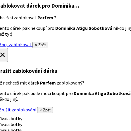
ablokovat dárek
pro Dominika…
hceš si zablokovat
Parfem
?
ento dárek pak nekoupí pro
Dominika Atigu Sobotková
nikdo jin
ež ty :)
no, zablokovat
× Zpět
×
rušit zablokování dárku
ž nechceš mít dárek
Parfem
zablokovaný?
ento dárek pak bude moci koupit pro
Dominika Atigu Sobotková
ěkdo jiný.
rušit zablokování
× Zpět