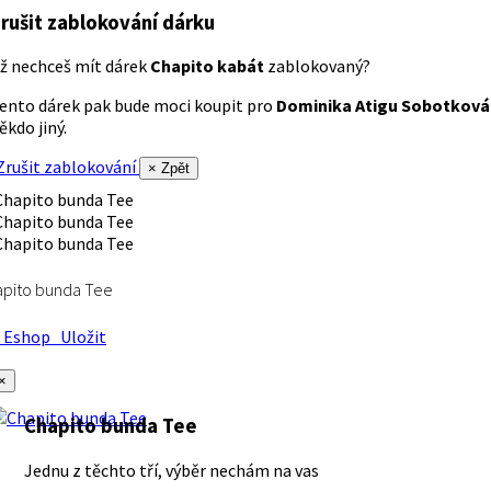
rušit zablokování dárku
ž nechceš mít dárek
Chapito kabát
zablokovaný?
ento dárek pak bude moci koupit pro
Dominika Atigu Sobotková
ěkdo jiný.
rušit zablokování
× Zpět
apito bunda Tee
Eshop
Uložit
×
Chapito bunda Tee
Jednu z těchto tří, výběr nechám na vas