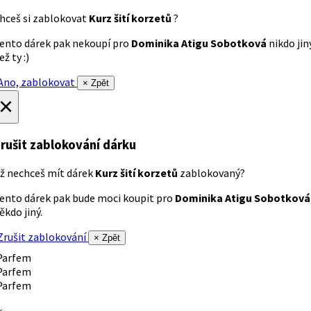
hceš si zablokovat
Kurz šití korzetů
?
ento dárek pak nekoupí pro
Dominika Atigu Sobotková
nikdo jin
ež ty :)
no, zablokovat
× Zpět
×
rušit zablokování dárku
ž nechceš mít dárek
Kurz šití korzetů
zablokovaný?
ento dárek pak bude moci koupit pro
Dominika Atigu Sobotková
ěkdo jiný.
rušit zablokování
× Zpět