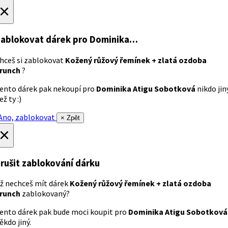
×
ablokovat dárek
pro Dominika…
hceš si zablokovat
Kožený růžový řemínek + zlatá ozdoba
runch
?
ento dárek pak nekoupí pro
Dominika Atigu Sobotková
nikdo jin
ež ty :)
no, zablokovat
× Zpět
×
rušit zablokování dárku
ž nechceš mít dárek
Kožený růžový řemínek + zlatá ozdoba
runch
zablokovaný?
ento dárek pak bude moci koupit pro
Dominika Atigu Sobotková
ěkdo jiný.