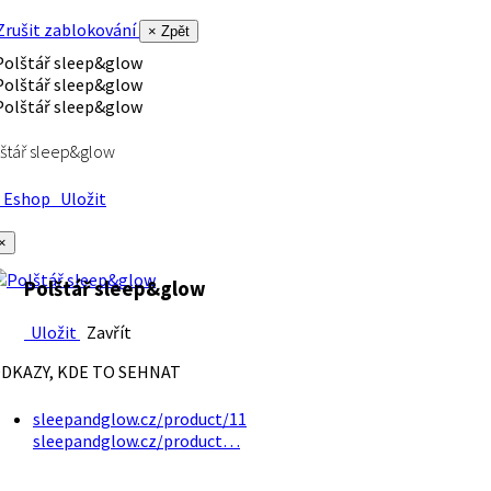
rušit zablokování
× Zpět
štář sleep&glow
Eshop
Uložit
×
Polštář sleep&glow
Uložit
Zavřít
DKAZY, KDE TO SEHNAT
sleepandglow.cz/product/11
sleepandglow.cz/product…