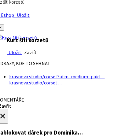
z šití korzetů
Eshop
Uložit
×
Kurz šití korzetů
Uložit
Zavřít
DKAZY, KDE TO SEHNAT
krasnova.studio/corset?utm_medium=paid…
krasnova.studio/corset…
OMENTÁŘE
avřít
×
ablokovat dárek
pro Dominika…