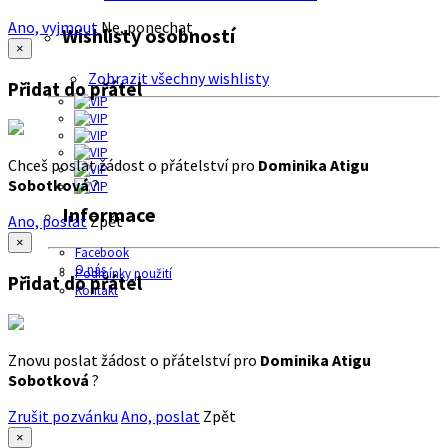
Ano, vyjmout
Ne, ponechat
Wishlisty osobností
×
Zobrazit všechny wishlisty
Přidat do přátel
Chceš poslat žádost o přátelství pro
Dominika Atigu
Sobotková
?
Informace
Ano, poslat
Zpět
×
Facebook
O nás
Podmínky použití
Přidat do přátel
Kontakt
Znovu poslat žádost o přátelství pro
Dominika Atigu
Sobotková
?
Zrušit pozvánku
Ano, poslat
Zpět
×