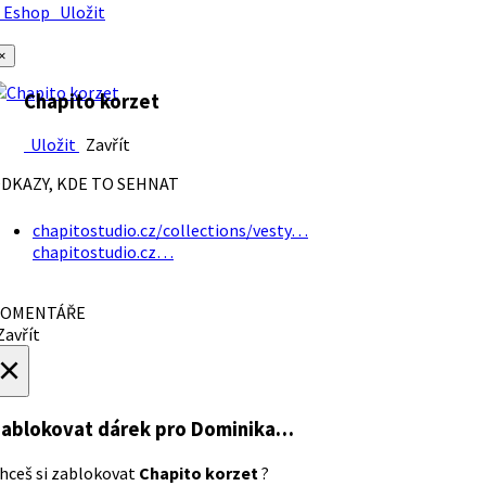
Eshop
Uložit
×
Chapito korzet
Uložit
Zavřít
DKAZY, KDE TO SEHNAT
chapitostudio.cz/collections/vesty…
chapitostudio.cz…
OMENTÁŘE
avřít
×
ablokovat dárek
pro Dominika…
hceš si zablokovat
Chapito korzet
?