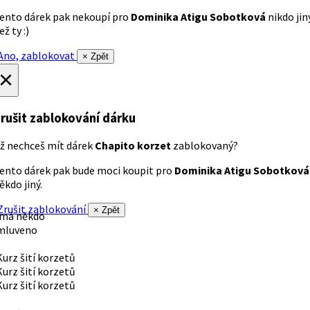
ento dárek pak nekoupí pro
Dominika Atigu Sobotková
nikdo jin
ež ty :)
no, zablokovat
× Zpět
×
rušit zablokování dárku
ž nechceš mít dárek
Chapito korzet
zablokovaný?
ento dárek pak bude moci koupit pro
Dominika Atigu Sobotková
ěkdo jiný.
rušit zablokování
× Zpět
 má někdo
mluveno