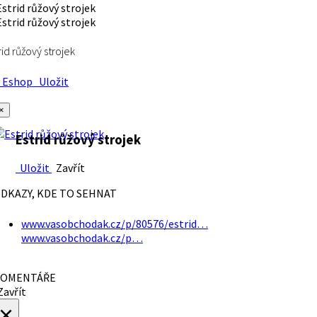
rid růžový strojek
Eshop
Uložit
×
Estrid růžový strojek
Uložit
Zavřít
DKAZY, KDE TO SEHNAT
www.vasobchodak.cz/p/80576/estrid…
www.vasobchodak.cz/p…
OMENTÁŘE
avřít
×