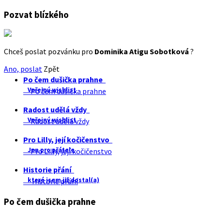
Pozvat blízkého
Chceš poslat pozvánku pro
Dominika Atigu Sobotková
?
Ano, poslat
Zpět
Po čem dušička prahne
Veřejný wishlist
Po čem dušička prahne
Radost udělá vždy
Veřejný wishlist
Radost udělá vždy
Pro Lilly, její kočičenstvo
Jen pro přátele
Pro Lilly, její kočičenstvo
Historie přání
které jsem již dostal(a)
Historie přání
Po čem dušička prahne