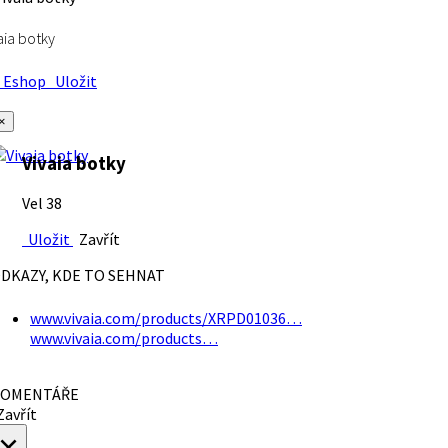
aia botky
Eshop
Uložit
×
Vivaia botky
Vel 38
Uložit
Zavřít
DKAZY, KDE TO SEHNAT
www.vivaia.com/products/XRPD01036…
www.vivaia.com/products…
OMENTÁŘE
avřít
×