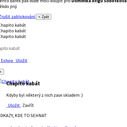
ento dárek pak bude moci koupit pro
Dominika Atigu Sobotková
ěkdo jiný.
rušit zablokování
× Zpět
pito kabát
Eshop
Uložit
×
Chapito kabát
Kdyby byl některý z nich zase skladem :)
Uložit
Zavřít
DKAZY, KDE TO SEHNAT