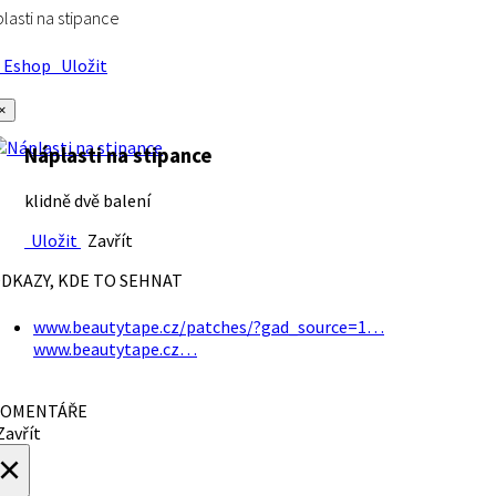
lasti na stipance
Eshop
Uložit
×
Náplasti na stipance
klidně dvě balení
Uložit
Zavřít
DKAZY, KDE TO SEHNAT
www.beautytape.cz/patches/?gad_source=1…
www.beautytape.cz…
OMENTÁŘE
avřít
×