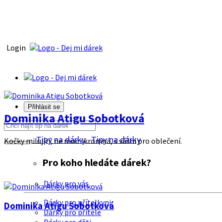
Login
Přihlásit se
Dominika Atigu Sobotková
Tipy na dárky
Tipy na dárky
Kočky milující, ne moc skromná, s vášni pro oblečení.
Pro koho hledáte dárek?
Dárky pro vás
Dárky pro přítelkyni
Dominika Atigu Sobotková
Dárky pro přítele