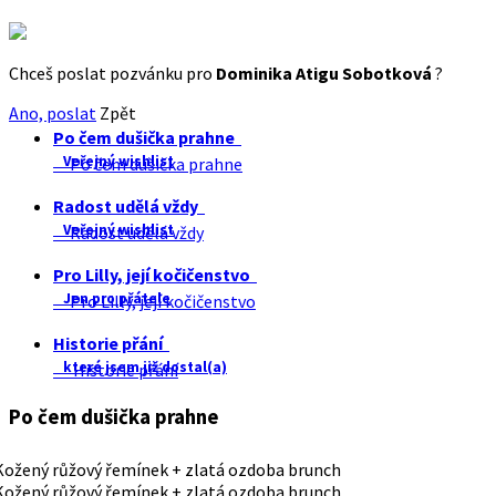
Chceš poslat pozvánku pro
Dominika Atigu Sobotková
?
Ano, poslat
Zpět
Po čem dušička prahne
Veřejný wishlist
Po čem dušička prahne
Radost udělá vždy
Veřejný wishlist
Radost udělá vždy
Pro Lilly, její kočičenstvo
Jen pro přátele
Pro Lilly, její kočičenstvo
Historie přání
které jsem již dostal(a)
Historie přání
Po čem dušička prahne