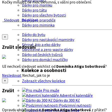
Dárky pro děti
Kočky milující, ne moc skromná, s vášni pro oblečení.
Dárky pro mamku
Dárky pro tátu
Dárky pro všechny bytosti
Sledovat
Do přátel
Dárky pro prarodiče
Dárky pro miminka
Dárky do bytu
×
Dárky pro nastávající maminky
Férové, bio a eko dárky
Zrušit sledování
Udržitelné a zero-waste dárky
Dárky od českých tvůrců
Dárky pro domácí mazlíčky
Už nechceš sledovat wishlist od
Dominika Atigu Sobotková
?
Kolekce a osobnosti
Nesledovat
Nechat, jak to je
Zobrazit všechny kolekce
×
Zrušit
Pro muže
Adventní kalendáře
Dárky do 300 Kč
Podzimní nutnosti
Opravdu chceš vyjmout
Dominika Atigu Sobotková
z přátel?
Voňavá kolekce