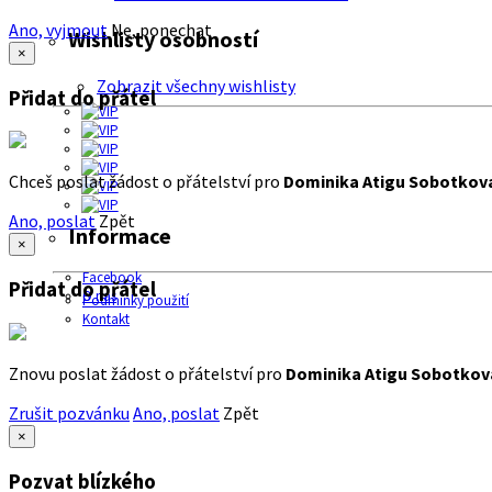
Ano, vyjmout
Ne, ponechat
Wishlisty osobností
×
Zobrazit všechny wishlisty
Přidat do přátel
Chceš poslat žádost o přátelství pro
Dominika Atigu Sobotkov
Ano, poslat
Zpět
Informace
×
Facebook
Přidat do přátel
O nás
Podmínky použití
Kontakt
Znovu poslat žádost o přátelství pro
Dominika Atigu Sobotkov
Zrušit pozvánku
Ano, poslat
Zpět
×
Pozvat blízkého