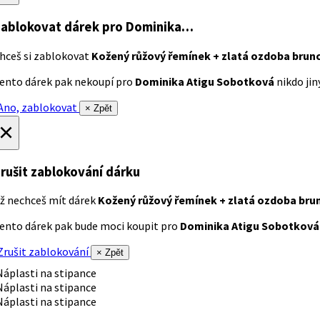
ablokovat dárek
pro Dominika…
hceš si zablokovat
Kožený růžový řemínek + zlatá ozdoba brun
ento dárek pak nekoupí pro
Dominika Atigu Sobotková
nikdo jiný
no, zablokovat
× Zpět
×
rušit zablokování dárku
ž nechceš mít dárek
Kožený růžový řemínek + zlatá ozdoba bru
ento dárek pak bude moci koupit pro
Dominika Atigu Sobotková
rušit zablokování
× Zpět