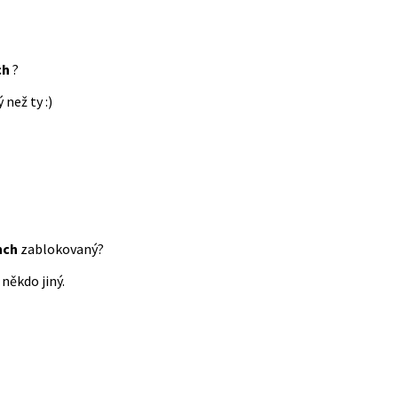
ch
?
 než ty :)
nch
zablokovaný?
někdo jiný.