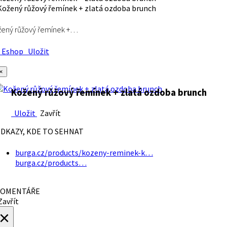
ený růžový řemínek +…
Eshop
Uložit
×
Kožený růžový řemínek + zlatá ozdoba brunch
Uložit
Zavřít
DKAZY, KDE TO SEHNAT
burga.cz/products/kozeny-reminek-k…
burga.cz/products…
OMENTÁŘE
avřít
×