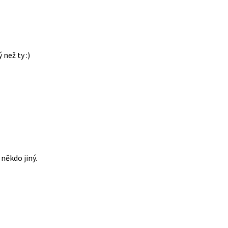
 než ty :)
někdo jiný.