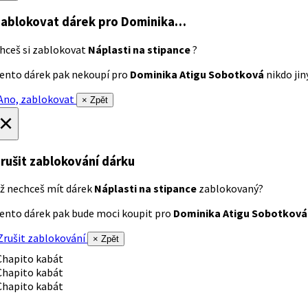
ablokovat dárek
pro Dominika…
hceš si zablokovat
Náplasti na stipance
?
ento dárek pak nekoupí pro
Dominika Atigu Sobotková
nikdo jiný
no, zablokovat
× Zpět
×
rušit zablokování dárku
ž nechceš mít dárek
Náplasti na stipance
zablokovaný?
ento dárek pak bude moci koupit pro
Dominika Atigu Sobotková
rušit zablokování
× Zpět