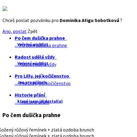
Chceš poslat pozvánku pro
Dominika Atigu Sobotková
?
Ano, poslat
Zpět
Po čem dušička prahne
Veřejný wishlist
Po čem dušička prahne
Radost udělá vždy
Veřejný wishlist
Radost udělá vždy
Pro Lilly, její kočičenstvo
Jen pro přátele
Pro Lilly, její kočičenstvo
Historie přání
které jsem již dostal(a)
Historie přání
Po čem dušička prahne