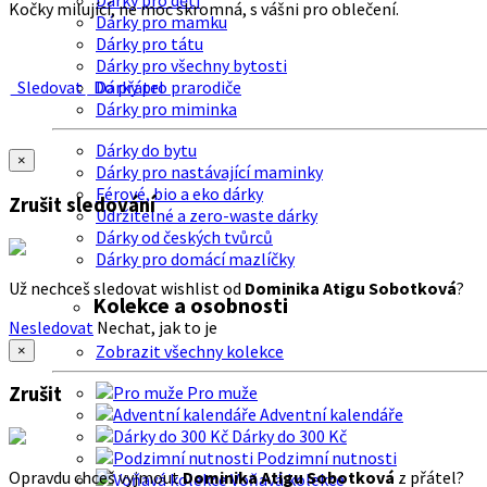
Dárky pro děti
Kočky milující, ne moc skromná, s vášni pro oblečení.
Dárky pro mamku
Dárky pro tátu
Dárky pro všechny bytosti
Sledovat
Do přátel
Dárky pro prarodiče
Dárky pro miminka
Dárky do bytu
×
Dárky pro nastávající maminky
Férové, bio a eko dárky
Zrušit sledování
Udržitelné a zero-waste dárky
Dárky od českých tvůrců
Dárky pro domácí mazlíčky
Už nechceš sledovat wishlist od
Dominika Atigu Sobotková
?
Kolekce a osobnosti
Nesledovat
Nechat, jak to je
Zobrazit všechny kolekce
×
Zrušit
Pro muže
Adventní kalendáře
Dárky do 300 Kč
Podzimní nutnosti
Opravdu chceš vyjmout
Dominika Atigu Sobotková
z přátel?
Voňavá kolekce