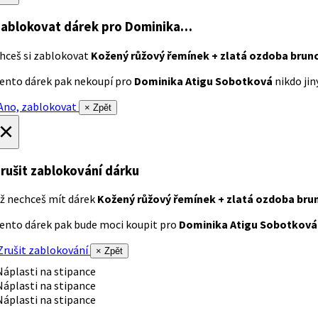
ablokovat dárek
pro Dominika…
hceš si zablokovat
Kožený růžový řemínek + zlatá ozdoba brun
ento dárek pak nekoupí pro
Dominika Atigu Sobotková
nikdo jiný
no, zablokovat
× Zpět
×
rušit zablokování dárku
ž nechceš mít dárek
Kožený růžový řemínek + zlatá ozdoba bru
ento dárek pak bude moci koupit pro
Dominika Atigu Sobotková
rušit zablokování
× Zpět