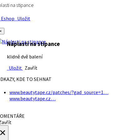
lasti na stipance
Eshop
Uložit
×
Náplasti na stipance
klidně dvě balení
Uložit
Zavřít
DKAZY, KDE TO SEHNAT
www.beautytape.cz/patches/?gad_source=1…
www.beautytape.cz…
OMENTÁŘE
avřít
×