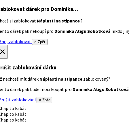
ablokovat dárek
pro Dominika…
hceš si zablokovat
Náplasti na stipance
?
ento dárek pak nekoupí pro
Dominika Atigu Sobotková
nikdo jiný
no, zablokovat
× Zpět
×
rušit zablokování dárku
ž nechceš mít dárek
Náplasti na stipance
zablokovaný?
ento dárek pak bude moci koupit pro
Dominika Atigu Sobotková
rušit zablokování
× Zpět