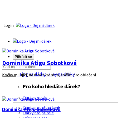
Login
Přihlásit se
Dominika Atigu Sobotková
Tipy na dárky
Tipy na dárky
Kočky milující, ne moc skromná, s vášni pro oblečení.
Pro koho hledáte dárek?
Dárky pro vás
Dárky pro přítelkyni
Dominika Atigu Sobotková
Dárky pro přítele