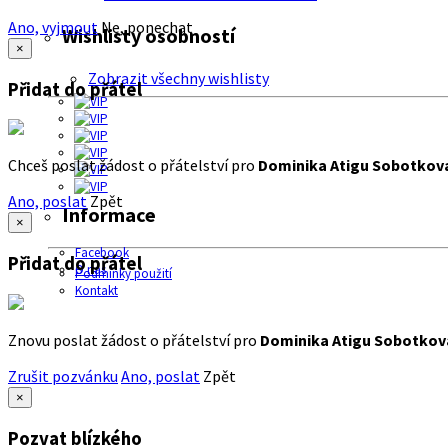
Ano, vyjmout
Ne, ponechat
Wishlisty osobností
×
Zobrazit všechny wishlisty
Přidat do přátel
Chceš poslat žádost o přátelství pro
Dominika Atigu Sobotkov
Ano, poslat
Zpět
Informace
×
Facebook
Přidat do přátel
O nás
Podmínky použití
Kontakt
Znovu poslat žádost o přátelství pro
Dominika Atigu Sobotkov
Zrušit pozvánku
Ano, poslat
Zpět
×
Pozvat blízkého