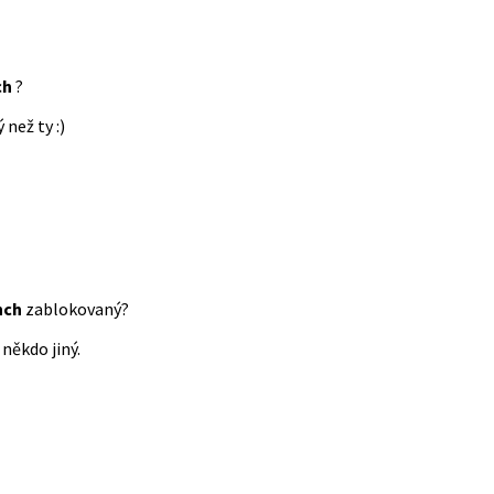
ch
?
 než ty :)
nch
zablokovaný?
někdo jiný.