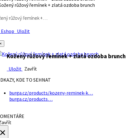
ený růžový řemínek +…
Eshop
Uložit
×
Kožený růžový řemínek + zlatá ozdoba brunch
Uložit
Zavřít
DKAZY, KDE TO SEHNAT
burga.cz/products/kozeny-reminek-k…
burga.cz/products…
OMENTÁŘE
avřít
×