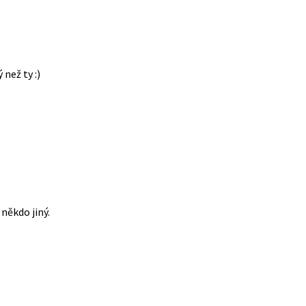
 než ty :)
někdo jiný.