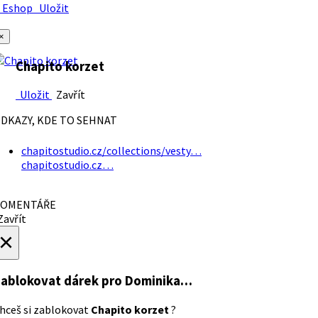
Eshop
Uložit
×
Chapito korzet
Uložit
Zavřít
DKAZY, KDE TO SEHNAT
chapitostudio.cz/collections/vesty…
chapitostudio.cz…
OMENTÁŘE
avřít
×
ablokovat dárek
pro Dominika…
hceš si zablokovat
Chapito korzet
?