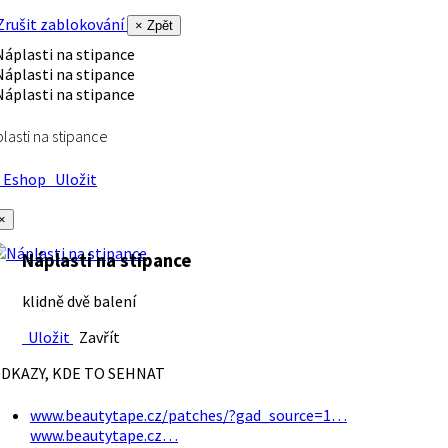
rušit zablokování
× Zpět
lasti na stipance
Eshop
Uložit
×
Náplasti na stipance
klidně dvě balení
Uložit
Zavřít
DKAZY, KDE TO SEHNAT
www.beautytape.cz/patches/?gad_source=1…
www.beautytape.cz…