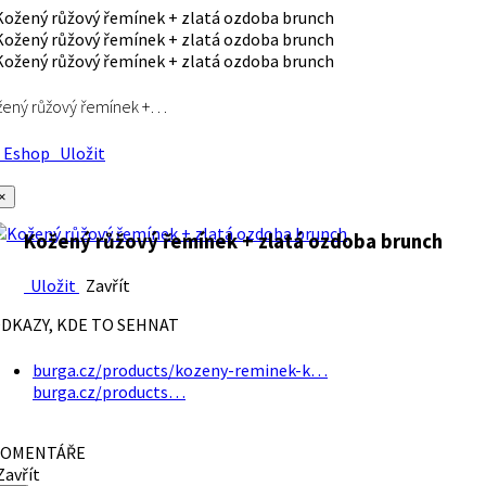
ený růžový řemínek +…
Eshop
Uložit
×
Kožený růžový řemínek + zlatá ozdoba brunch
Uložit
Zavřít
DKAZY, KDE TO SEHNAT
burga.cz/products/kozeny-reminek-k…
burga.cz/products…
OMENTÁŘE
avřít