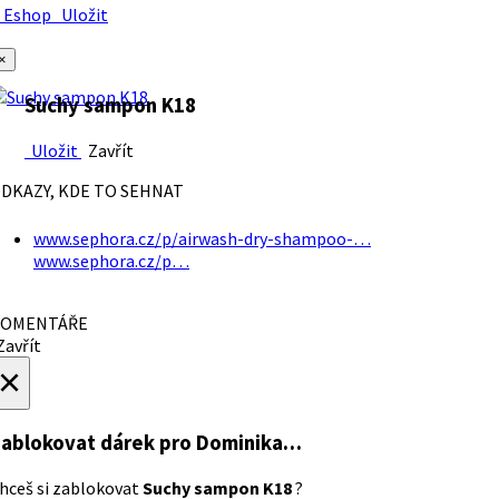
Eshop
Uložit
×
Suchy sampon K18
Uložit
Zavřít
DKAZY, KDE TO SEHNAT
www.sephora.cz/p/airwash-dry-shampoo-…
www.sephora.cz/p…
OMENTÁŘE
avřít
×
ablokovat dárek
pro Dominika…
hceš si zablokovat
Suchy sampon K18
?