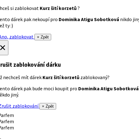
hceš si zablokovat
Kurz šití korzetů
?
ento dárek pak nekoupí pro
Dominika Atigu Sobotková
nikdo jin
ež ty :)
no, zablokovat
× Zpět
×
rušit zablokování dárku
ž nechceš mít dárek
Kurz šití korzetů
zablokovaný?
ento dárek pak bude moci koupit pro
Dominika Atigu Sobotková
ěkdo jiný.
rušit zablokování
× Zpět