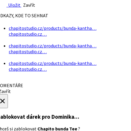
Uložit
Zavřít
DKAZY, KDE TO SEHNAT
chapitostudio.cz/products/bunda-kantha…
chapitostudio.cz…
chapitostudio.cz/products/bunda-kantha…
chapitostudio.cz…
chapitostudio.cz/products/bunda-kantha…
chapitostudio.cz…
OMENTÁŘE
avřít
×
ablokovat dárek
pro Dominika…
hceš si zablokovat
Chapito bunda Tee
?