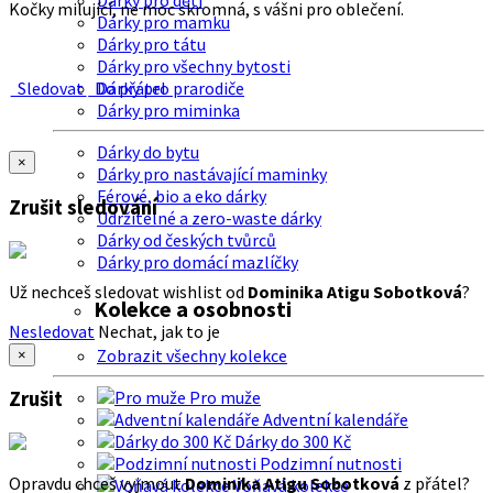
Dárky pro děti
Kočky milující, ne moc skromná, s vášni pro oblečení.
Dárky pro mamku
Dárky pro tátu
Dárky pro všechny bytosti
Sledovat
Do přátel
Dárky pro prarodiče
Dárky pro miminka
Dárky do bytu
×
Dárky pro nastávající maminky
Férové, bio a eko dárky
Zrušit sledování
Udržitelné a zero-waste dárky
Dárky od českých tvůrců
Dárky pro domácí mazlíčky
Už nechceš sledovat wishlist od
Dominika Atigu Sobotková
?
Kolekce a osobnosti
Nesledovat
Nechat, jak to je
Zobrazit všechny kolekce
×
Zrušit
Pro muže
Adventní kalendáře
Dárky do 300 Kč
Podzimní nutnosti
Opravdu chceš vyjmout
Dominika Atigu Sobotková
z přátel?
Voňavá kolekce