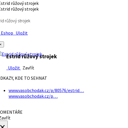
rid růžový strojek
Eshop
Uložit
×
Estrid růžový strojek
Uložit
Zavřít
DKAZY, KDE TO SEHNAT
www.vasobchodak.cz/p/80576/estrid…
www.vasobchodak.cz/p…
OMENTÁŘE
avřít
×