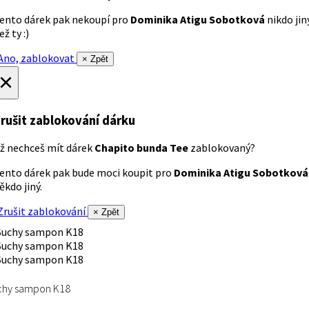
ento dárek pak nekoupí pro
Dominika Atigu Sobotková
nikdo jin
ež ty :)
no, zablokovat
× Zpět
×
rušit zablokování dárku
ž nechceš mít dárek
Chapito bunda Tee
zablokovaný?
ento dárek pak bude moci koupit pro
Dominika Atigu Sobotková
ěkdo jiný.
rušit zablokování
× Zpět
chy sampon K18