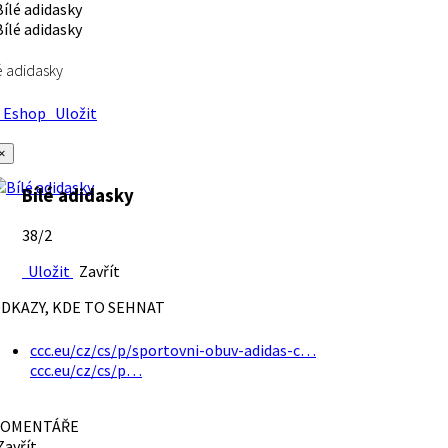
é adidasky
Eshop
Uložit
×
Bílé adidasky
38/2
Uložit
Zavřít
DKAZY, KDE TO SEHNAT
ccc.eu/cz/cs/p/sportovni-obuv-adidas-c…
ccc.eu/cz/cs/p…
OMENTÁŘE
avřít