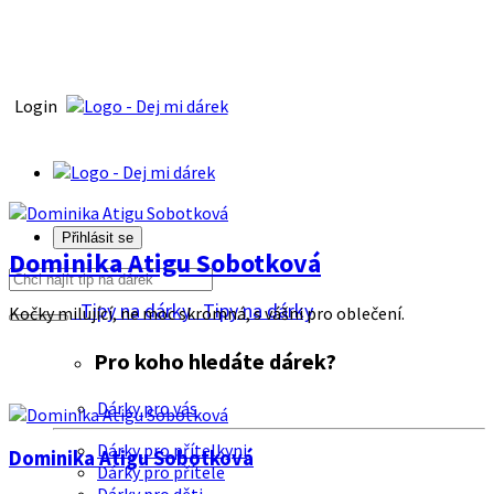
Login
Přihlásit se
Dominika Atigu Sobotková
Tipy na dárky
Tipy na dárky
Kočky milující, ne moc skromná, s vášni pro oblečení.
Pro koho hledáte dárek?
Dárky pro vás
Dárky pro přítelkyni
Dominika Atigu Sobotková
Dárky pro přítele