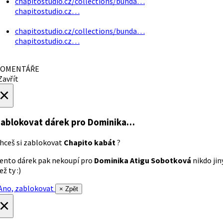
chapitostudio.cz/collections/bunda…
chapitostudio.cz…
chapitostudio.cz/collections/bunda…
chapitostudio.cz…
OMENTÁŘE
avřít
×
ablokovat dárek
pro Dominika…
hceš si zablokovat
Chapito kabát
?
ento dárek pak nekoupí pro
Dominika Atigu Sobotková
nikdo jin
ež ty :)
no, zablokovat
× Zpět
×