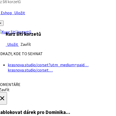
z šití korzetů
Eshop
Uložit
×
Kurz šití korzetů
Uložit
Zavřít
DKAZY, KDE TO SEHNAT
krasnova.studio/corset?utm_medium=paid…
krasnova.studio/corset…
OMENTÁŘE
avřít
×
ablokovat dárek
pro Dominika…