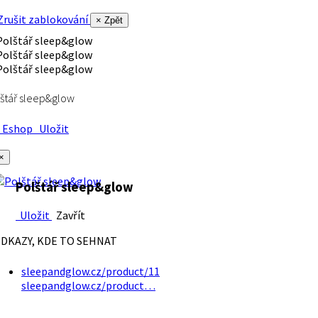
rušit zablokování
× Zpět
štář sleep&glow
Eshop
Uložit
×
Polštář sleep&glow
Uložit
Zavřít
DKAZY, KDE TO SEHNAT
sleepandglow.cz/product/11
sleepandglow.cz/product…