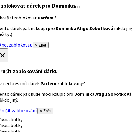
ablokovat dárek
pro Dominika…
hceš si zablokovat
Parfem
?
ento dárek pak nekoupí pro
Dominika Atigu Sobotková
nikdo jin
ež ty :)
no, zablokovat
× Zpět
×
rušit zablokování dárku
ž nechceš mít dárek
Parfem
zablokovaný?
ento dárek pak bude moci koupit pro
Dominika Atigu Sobotková
ěkdo jiný.
rušit zablokování
× Zpět