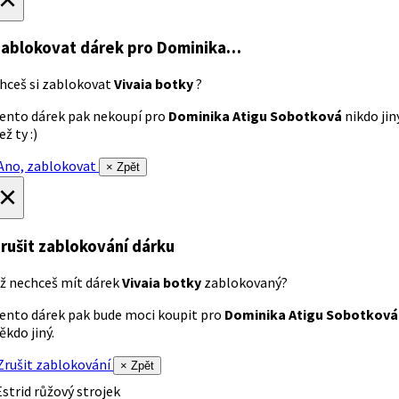
ablokovat dárek
pro Dominika…
hceš si zablokovat
Vivaia botky
?
ento dárek pak nekoupí pro
Dominika Atigu Sobotková
nikdo jin
ež ty :)
no, zablokovat
× Zpět
×
rušit zablokování dárku
ž nechceš mít dárek
Vivaia botky
zablokovaný?
ento dárek pak bude moci koupit pro
Dominika Atigu Sobotková
ěkdo jiný.
rušit zablokování
× Zpět