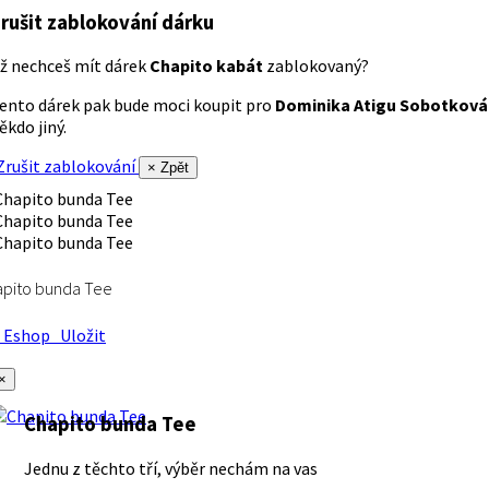
rušit zablokování dárku
ž nechceš mít dárek
Chapito kabát
zablokovaný?
ento dárek pak bude moci koupit pro
Dominika Atigu Sobotková
ěkdo jiný.
rušit zablokování
× Zpět
apito bunda Tee
Eshop
Uložit
×
Chapito bunda Tee
Jednu z těchto tří, výběr nechám na vas