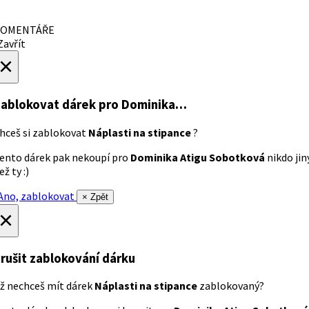
OMENTÁŘE
avřít
×
ablokovat dárek
pro Dominika…
hceš si zablokovat
Náplasti na stipance
?
ento dárek pak nekoupí pro
Dominika Atigu Sobotková
nikdo jin
ež ty :)
no, zablokovat
× Zpět
×
rušit zablokování dárku
ž nechceš mít dárek
Náplasti na stipance
zablokovaný?