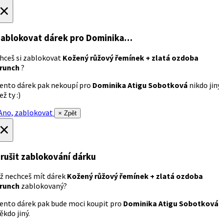
×
ablokovat dárek
pro Dominika…
hceš si zablokovat
Kožený růžový řemínek + zlatá ozdoba
runch
?
ento dárek pak nekoupí pro
Dominika Atigu Sobotková
nikdo jin
ež ty :)
no, zablokovat
× Zpět
×
rušit zablokování dárku
ž nechceš mít dárek
Kožený růžový řemínek + zlatá ozdoba
runch
zablokovaný?
ento dárek pak bude moci koupit pro
Dominika Atigu Sobotková
ěkdo jiný.