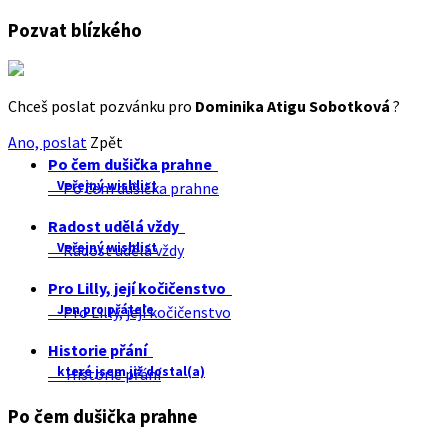
Pozvat blízkého
Chceš poslat pozvánku pro
Dominika Atigu Sobotková
?
Ano, poslat
Zpět
Po čem dušička prahne
Veřejný wishlist
Po čem dušička prahne
Radost udělá vždy
Veřejný wishlist
Radost udělá vždy
Pro Lilly, její kočičenstvo
Jen pro přátele
Pro Lilly, její kočičenstvo
Historie přání
které jsem již dostal(a)
Historie přání
Po čem dušička prahne