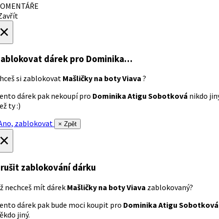
OMENTÁŘE
avřít
×
ablokovat dárek
pro Dominika…
hceš si zablokovat
Mašličky na boty Viava
?
ento dárek pak nekoupí pro
Dominika Atigu Sobotková
nikdo jin
ež ty :)
no, zablokovat
× Zpět
×
rušit zablokování dárku
ž nechceš mít dárek
Mašličky na boty Viava
zablokovaný?
ento dárek pak bude moci koupit pro
Dominika Atigu Sobotková
ěkdo jiný.