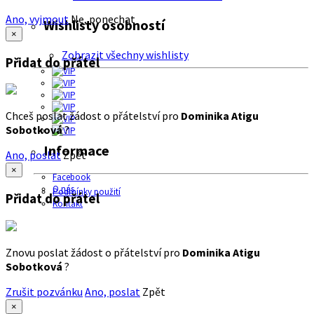
Ano, vyjmout
Ne, ponechat
Wishlisty osobností
×
Zobrazit všechny wishlisty
Přidat do přátel
Chceš poslat žádost o přátelství pro
Dominika Atigu
Sobotková
?
Informace
Ano, poslat
Zpět
×
Facebook
O nás
Podmínky použití
Přidat do přátel
Kontakt
Znovu poslat žádost o přátelství pro
Dominika Atigu
Sobotková
?
Zrušit pozvánku
Ano, poslat
Zpět
×