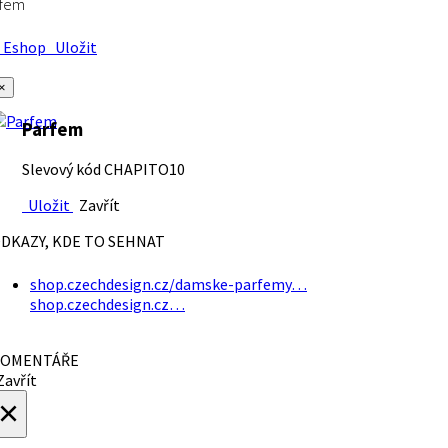
rfem
Eshop
Uložit
×
Parfem
Slevový kód CHAPITO10
Uložit
Zavřít
DKAZY, KDE TO SEHNAT
shop.czechdesign.cz/damske-parfemy…
shop.czechdesign.cz…
OMENTÁŘE
avřít
×