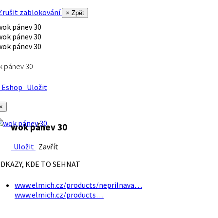
rušit zablokování
× Zpět
k pánev 30
Eshop
Uložit
×
wok pánev 30
Uložit
Zavřít
DKAZY, KDE TO SEHNAT
www.elmich.cz/products/neprilnava…
www.elmich.cz/products…