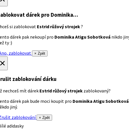
ablokovat dárek
pro Dominika…
hceš si zablokovat
Estrid růžový strojek
?
ento dárek pak nekoupí pro
Dominika Atigu Sobotková
nikdo jin
ež ty :)
no, zablokovat
× Zpět
×
rušit zablokování dárku
ž nechceš mít dárek
Estrid růžový strojek
zablokovaný?
ento dárek pak bude moci koupit pro
Dominika Atigu Sobotková
ěkdo jiný.
rušit zablokování
× Zpět