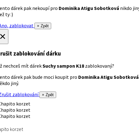
ento dárek pak nekoupí pro
Dominika Atigu Sobotková
nikdo jin
ež ty :)
no, zablokovat
× Zpět
×
rušit zablokování dárku
ž nechceš mít dárek
Suchy sampon K18
zablokovaný?
ento dárek pak bude moci koupit pro
Dominika Atigu Sobotková
ěkdo jiný.
rušit zablokování
× Zpět
pito korzet