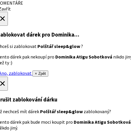
OMENTÁŘE
avřít
×
ablokovat dárek
pro Dominika…
hceš si zablokovat
Polštář sleep&glow
?
ento dárek pak nekoupí pro
Dominika Atigu Sobotková
nikdo jin
ež ty :)
no, zablokovat
× Zpět
×
rušit zablokování dárku
ž nechceš mít dárek
Polštář sleep&glow
zablokovaný?
ento dárek pak bude moci koupit pro
Dominika Atigu Sobotková
ěkdo jiný.