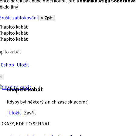
ento dárek pak bude moci koupit pro
Dominika Atigu Sobotková
ěkdo jiný.
rušit zablokování
× Zpět
pito kabát
Eshop
Uložit
×
Chapito kabát
Kdyby byl některý z nich zase skladem :)
Uložit
Zavřít
DKAZY, KDE TO SEHNAT