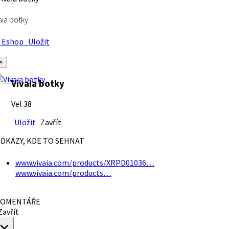
aia botky
Eshop
Uložit
×
Vivaia botky
Vel 38
Uložit
Zavřít
DKAZY, KDE TO SEHNAT
www.vivaia.com/products/XRPD01036…
www.vivaia.com/products…
OMENTÁŘE
avřít
×