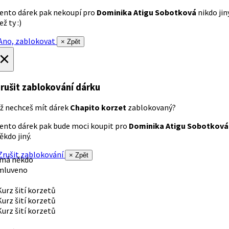
ento dárek pak nekoupí pro
Dominika Atigu Sobotková
nikdo jin
ež ty :)
no, zablokovat
× Zpět
×
rušit zablokování dárku
ž nechceš mít dárek
Chapito korzet
zablokovaný?
ento dárek pak bude moci koupit pro
Dominika Atigu Sobotková
ěkdo jiný.
rušit zablokování
× Zpět
 má někdo
mluveno