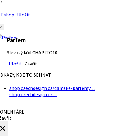
rfem
Eshop
Uložit
×
Parfem
Slevový kód CHAPITO10
Uložit
Zavřít
DKAZY, KDE TO SEHNAT
shop.czechdesign.cz/damske-parfemy…
shop.czechdesign.cz…
OMENTÁŘE
avřít
×