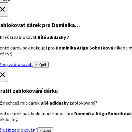
×
ablokovat dárek
pro Dominika…
hceš si zablokovat
Bílé adidasky
?
ento dárek pak nekoupí pro
Dominika Atigu Sobotková
nikdo jin
ež ty :)
no, zablokovat
× Zpět
×
rušit zablokování dárku
ž nechceš mít dárek
Bílé adidasky
zablokovaný?
ento dárek pak bude moci koupit pro
Dominika Atigu Sobotková
ěkdo jiný.
rušit zablokování
× Zpět