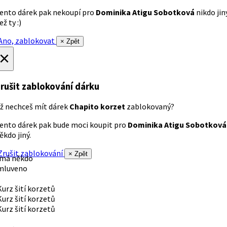
ento dárek pak nekoupí pro
Dominika Atigu Sobotková
nikdo jin
ež ty :)
no, zablokovat
× Zpět
×
rušit zablokování dárku
ž nechceš mít dárek
Chapito korzet
zablokovaný?
ento dárek pak bude moci koupit pro
Dominika Atigu Sobotková
ěkdo jiný.
rušit zablokování
× Zpět
 má někdo
mluveno