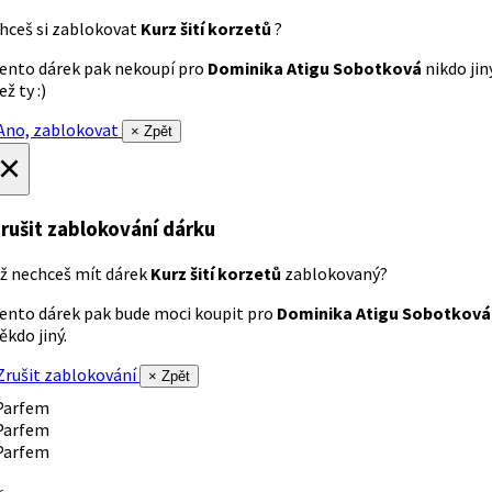
hceš si zablokovat
Kurz šití korzetů
?
ento dárek pak nekoupí pro
Dominika Atigu Sobotková
nikdo jin
ež ty :)
no, zablokovat
× Zpět
×
rušit zablokování dárku
ž nechceš mít dárek
Kurz šití korzetů
zablokovaný?
ento dárek pak bude moci koupit pro
Dominika Atigu Sobotková
ěkdo jiný.
rušit zablokování
× Zpět