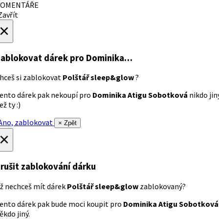
OMENTÁŘE
avřít
×
ablokovat dárek
pro Dominika…
hceš si zablokovat
Polštář sleep&glow
?
ento dárek pak nekoupí pro
Dominika Atigu Sobotková
nikdo jin
ež ty :)
no, zablokovat
× Zpět
×
rušit zablokování dárku
ž nechceš mít dárek
Polštář sleep&glow
zablokovaný?
ento dárek pak bude moci koupit pro
Dominika Atigu Sobotková
ěkdo jiný.