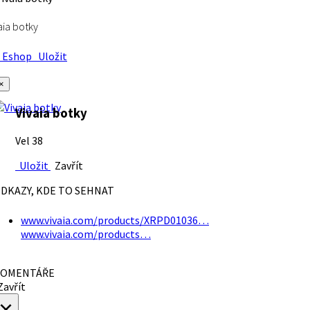
aia botky
Eshop
Uložit
×
Vivaia botky
Vel 38
Uložit
Zavřít
DKAZY, KDE TO SEHNAT
www.vivaia.com/products/XRPD01036…
www.vivaia.com/products…
OMENTÁŘE
avřít
×