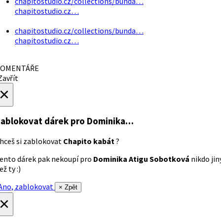
chapitostudio.cz/collections/bunda…
chapitostudio.cz…
chapitostudio.cz/collections/bunda…
chapitostudio.cz…
OMENTÁŘE
avřít
×
ablokovat dárek
pro Dominika…
hceš si zablokovat
Chapito kabát
?
ento dárek pak nekoupí pro
Dominika Atigu Sobotková
nikdo jin
ež ty :)
no, zablokovat
× Zpět
×