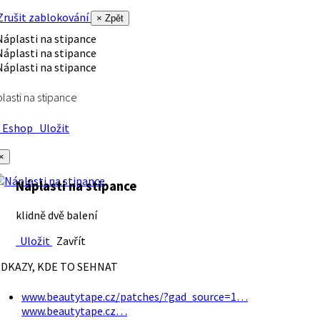
rušit zablokování
× Zpět
lasti na stipance
Eshop
Uložit
×
Náplasti na stipance
klidně dvě balení
Uložit
Zavřít
DKAZY, KDE TO SEHNAT
www.beautytape.cz/patches/?gad_source=1…
www.beautytape.cz…