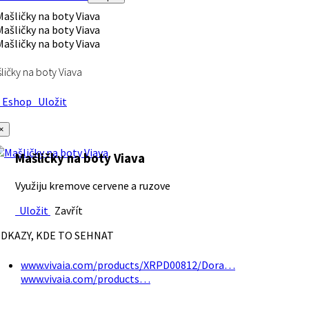
ličky na boty Viava
Eshop
Uložit
×
Mašličky na boty Viava
Využiju kremove cervene a ruzove
Uložit
Zavřít
DKAZY, KDE TO SEHNAT
www.vivaia.com/products/XRPD00812/Dora…
www.vivaia.com/products…