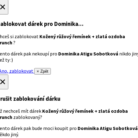
×
ablokovat dárek
pro Dominika…
hceš si zablokovat
Kožený růžový řemínek + zlatá ozdoba
runch
?
ento dárek pak nekoupí pro
Dominika Atigu Sobotková
nikdo jin
ež ty :)
no, zablokovat
× Zpět
×
rušit zablokování dárku
ž nechceš mít dárek
Kožený růžový řemínek + zlatá ozdoba
runch
zablokovaný?
ento dárek pak bude moci koupit pro
Dominika Atigu Sobotková
ěkdo jiný.