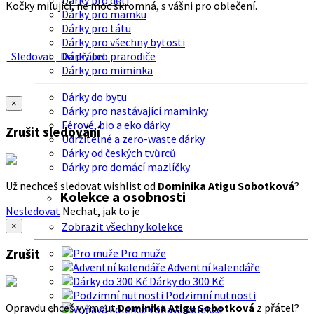
Dárky pro děti
Kočky milující, ne moc skromná, s vášni pro oblečení.
Dárky pro mamku
Dárky pro tátu
Dárky pro všechny bytosti
Sledovat
Do přátel
Dárky pro prarodiče
Dárky pro miminka
Dárky do bytu
×
Dárky pro nastávající maminky
Férové, bio a eko dárky
Zrušit sledování
Udržitelné a zero-waste dárky
Dárky od českých tvůrců
Dárky pro domácí mazlíčky
Už nechceš sledovat wishlist od
Dominika Atigu Sobotková
?
Kolekce a osobnosti
Nesledovat
Nechat, jak to je
Zobrazit všechny kolekce
×
Zrušit
Pro muže
Adventní kalendáře
Dárky do 300 Kč
Podzimní nutnosti
Opravdu chceš vyjmout
Dominika Atigu Sobotková
z přátel?
Voňavá kolekce