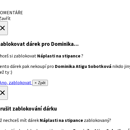
OMENTÁŘE
avřít
×
ablokovat dárek
pro Dominika…
hceš si zablokovat
Náplasti na stipance
?
ento dárek pak nekoupí pro
Dominika Atigu Sobotková
nikdo jin
ež ty :)
no, zablokovat
× Zpět
×
rušit zablokování dárku
ž nechceš mít dárek
Náplasti na stipance
zablokovaný?