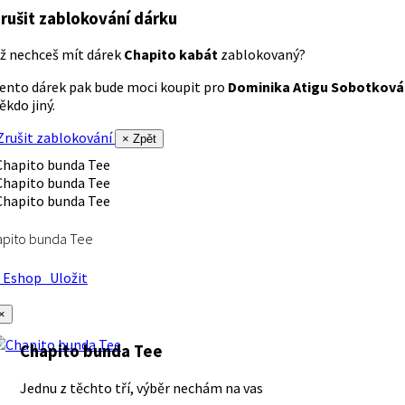
rušit zablokování dárku
ž nechceš mít dárek
Chapito kabát
zablokovaný?
ento dárek pak bude moci koupit pro
Dominika Atigu Sobotková
ěkdo jiný.
rušit zablokování
× Zpět
apito bunda Tee
Eshop
Uložit
×
Chapito bunda Tee
Jednu z těchto tří, výběr nechám na vas