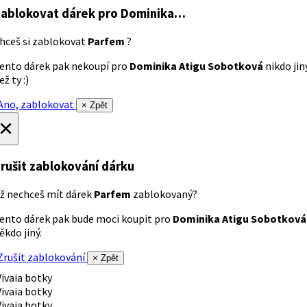
ablokovat dárek
pro Dominika…
hceš si zablokovat
Parfem
?
ento dárek pak nekoupí pro
Dominika Atigu Sobotková
nikdo jin
ež ty :)
no, zablokovat
× Zpět
×
rušit zablokování dárku
ž nechceš mít dárek
Parfem
zablokovaný?
ento dárek pak bude moci koupit pro
Dominika Atigu Sobotková
ěkdo jiný.
rušit zablokování
× Zpět