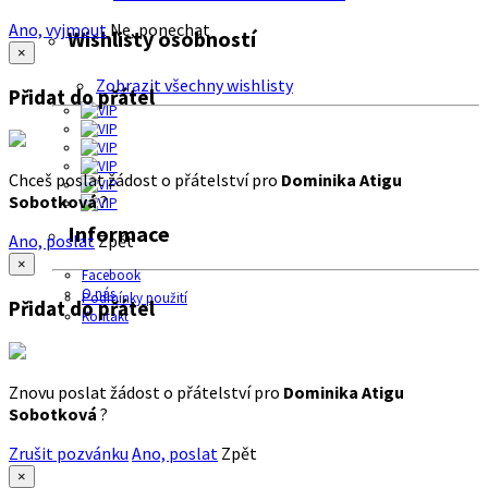
Ano, vyjmout
Ne, ponechat
Wishlisty osobností
×
Zobrazit všechny wishlisty
Přidat do přátel
Chceš poslat žádost o přátelství pro
Dominika Atigu
Sobotková
?
Informace
Ano, poslat
Zpět
×
Facebook
O nás
Podmínky použití
Přidat do přátel
Kontakt
Znovu poslat žádost o přátelství pro
Dominika Atigu
Sobotková
?
Zrušit pozvánku
Ano, poslat
Zpět
×