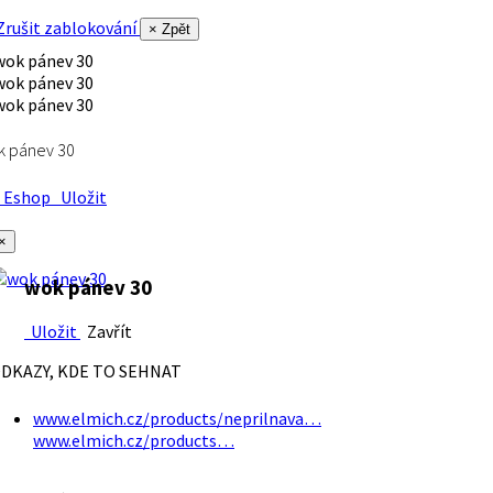
rušit zablokování
× Zpět
k pánev 30
Eshop
Uložit
×
wok pánev 30
Uložit
Zavřít
DKAZY, KDE TO SEHNAT
www.elmich.cz/products/neprilnava…
www.elmich.cz/products…