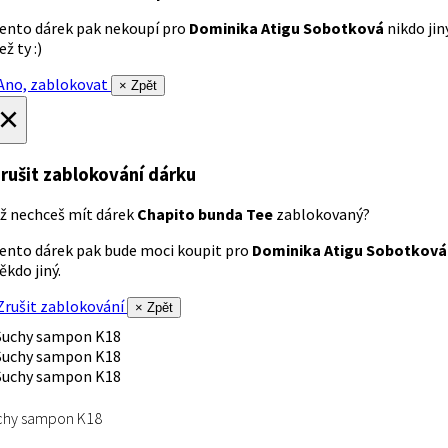
ento dárek pak nekoupí pro
Dominika Atigu Sobotková
nikdo jin
ež ty :)
no, zablokovat
× Zpět
×
rušit zablokování dárku
ž nechceš mít dárek
Chapito bunda Tee
zablokovaný?
ento dárek pak bude moci koupit pro
Dominika Atigu Sobotková
ěkdo jiný.
rušit zablokování
× Zpět
chy sampon K18