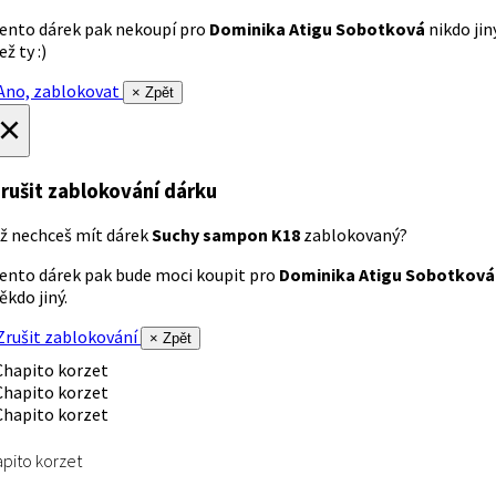
ento dárek pak nekoupí pro
Dominika Atigu Sobotková
nikdo jin
ež ty :)
no, zablokovat
× Zpět
×
rušit zablokování dárku
ž nechceš mít dárek
Suchy sampon K18
zablokovaný?
ento dárek pak bude moci koupit pro
Dominika Atigu Sobotková
ěkdo jiný.
rušit zablokování
× Zpět
pito korzet