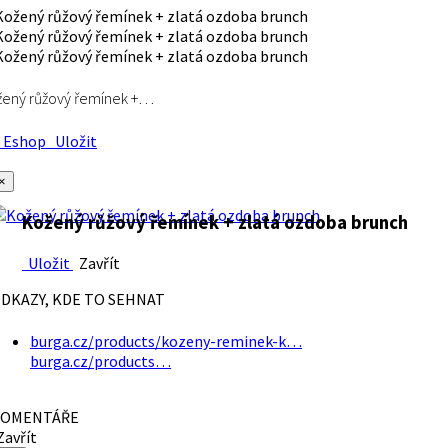
ený růžový řemínek +…
Eshop
Uložit
×
Kožený růžový řemínek + zlatá ozdoba brunch
Uložit
Zavřít
DKAZY, KDE TO SEHNAT
burga.cz/products/kozeny-reminek-k…
burga.cz/products…
OMENTÁŘE
avřít