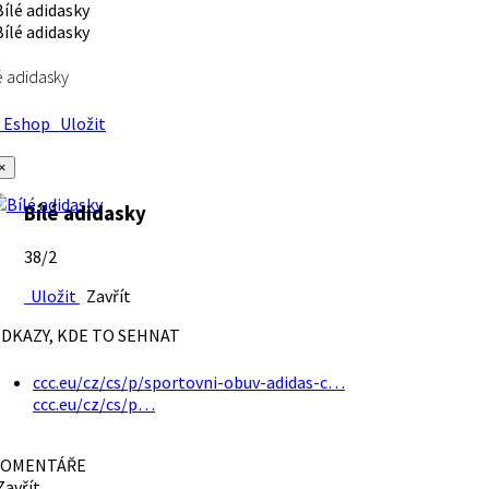
é adidasky
Eshop
Uložit
×
Bílé adidasky
38/2
Uložit
Zavřít
DKAZY, KDE TO SEHNAT
ccc.eu/cz/cs/p/sportovni-obuv-adidas-c…
ccc.eu/cz/cs/p…
OMENTÁŘE
avřít