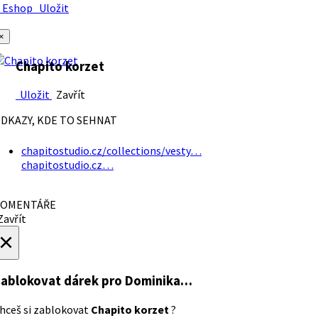
Eshop
Uložit
×
Chapito korzet
Uložit
Zavřít
DKAZY, KDE TO SEHNAT
chapitostudio.cz/collections/vesty…
chapitostudio.cz…
OMENTÁŘE
avřít
×
ablokovat dárek
pro Dominika…
hceš si zablokovat
Chapito korzet
?