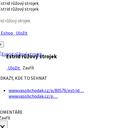
rid růžový strojek
Eshop
Uložit
×
Estrid růžový strojek
Uložit
Zavřít
DKAZY, KDE TO SEHNAT
www.vasobchodak.cz/p/80576/estrid…
www.vasobchodak.cz/p…
OMENTÁŘE
avřít
×