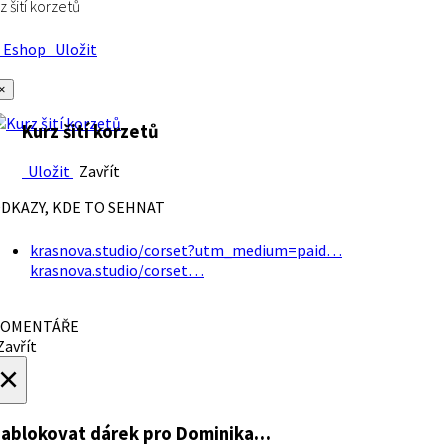
z šití korzetů
Eshop
Uložit
×
Kurz šití korzetů
Uložit
Zavřít
DKAZY, KDE TO SEHNAT
krasnova.studio/corset?utm_medium=paid…
krasnova.studio/corset…
OMENTÁŘE
avřít
×
ablokovat dárek
pro Dominika…