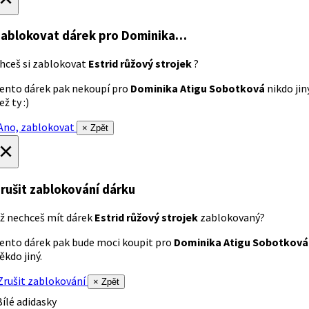
ablokovat dárek
pro Dominika…
hceš si zablokovat
Estrid růžový strojek
?
ento dárek pak nekoupí pro
Dominika Atigu Sobotková
nikdo jin
ež ty :)
no, zablokovat
× Zpět
×
rušit zablokování dárku
ž nechceš mít dárek
Estrid růžový strojek
zablokovaný?
ento dárek pak bude moci koupit pro
Dominika Atigu Sobotková
ěkdo jiný.
rušit zablokování
× Zpět