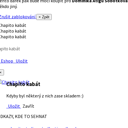
ento dárek pak bude moci koupit pro
Dominika Atigu Sobotková
ěkdo jiný.
rušit zablokování
× Zpět
pito kabát
Eshop
Uložit
×
Chapito kabát
Kdyby byl některý z nich zase skladem :)
Uložit
Zavřít
DKAZY, KDE TO SEHNAT