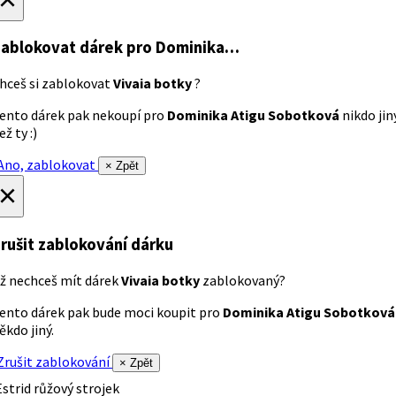
ablokovat dárek
pro Dominika…
hceš si zablokovat
Vivaia botky
?
ento dárek pak nekoupí pro
Dominika Atigu Sobotková
nikdo jin
ež ty :)
no, zablokovat
× Zpět
×
rušit zablokování dárku
ž nechceš mít dárek
Vivaia botky
zablokovaný?
ento dárek pak bude moci koupit pro
Dominika Atigu Sobotková
ěkdo jiný.
rušit zablokování
× Zpět