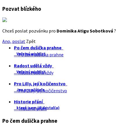
Pozvat blízkého
Chceš poslat pozvánku pro
Dominika Atigu Sobotková
?
Ano, poslat
Zpět
Po čem dušička prahne
Veřejný wishlist
Po čem dušička prahne
Radost udělá vždy
Veřejný wishlist
Radost udělá vždy
Pro Lilly, její kočičenstvo
Jen pro přátele
Pro Lilly, její kočičenstvo
Historie přání
které jsem již dostal(a)
Historie přání
Po čem dušička prahne