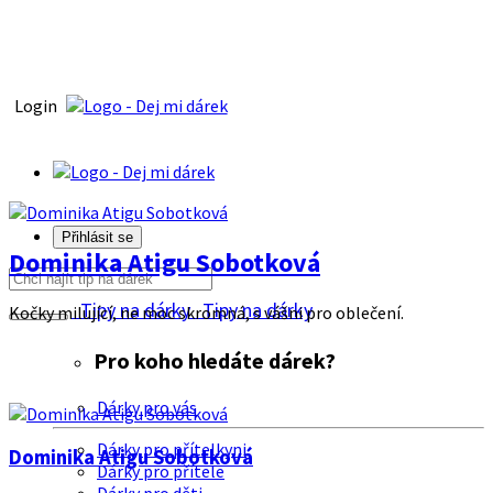
Login
Přihlásit se
Dominika Atigu Sobotková
Tipy na dárky
Tipy na dárky
Kočky milující, ne moc skromná, s vášni pro oblečení.
Pro koho hledáte dárek?
Dárky pro vás
Dárky pro přítelkyni
Dominika Atigu Sobotková
Dárky pro přítele