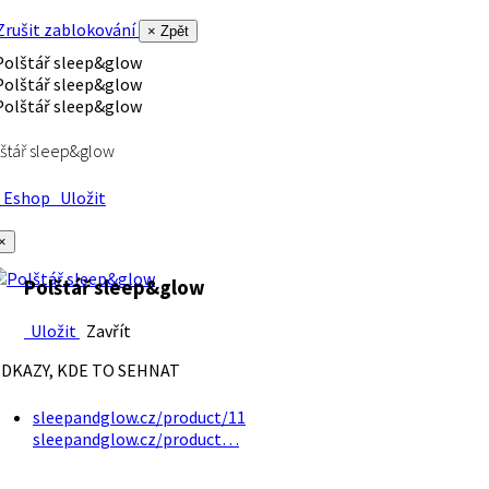
rušit zablokování
× Zpět
štář sleep&glow
Eshop
Uložit
×
Polštář sleep&glow
Uložit
Zavřít
DKAZY, KDE TO SEHNAT
sleepandglow.cz/product/11
sleepandglow.cz/product…