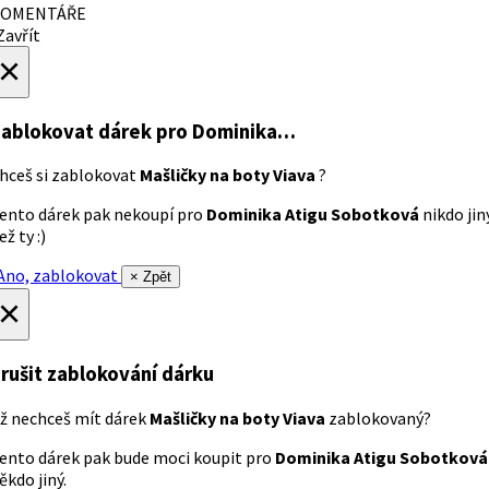
OMENTÁŘE
avřít
×
ablokovat dárek
pro Dominika…
hceš si zablokovat
Mašličky na boty Viava
?
ento dárek pak nekoupí pro
Dominika Atigu Sobotková
nikdo jin
ež ty :)
no, zablokovat
× Zpět
×
rušit zablokování dárku
ž nechceš mít dárek
Mašličky na boty Viava
zablokovaný?
ento dárek pak bude moci koupit pro
Dominika Atigu Sobotková
ěkdo jiný.