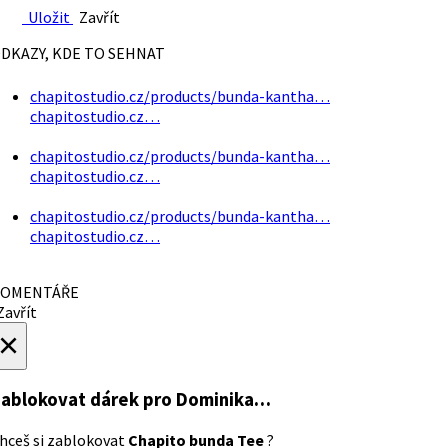
Uložit
Zavřít
DKAZY, KDE TO SEHNAT
chapitostudio.cz/products/bunda-kantha…
chapitostudio.cz…
chapitostudio.cz/products/bunda-kantha…
chapitostudio.cz…
chapitostudio.cz/products/bunda-kantha…
chapitostudio.cz…
OMENTÁŘE
avřít
×
ablokovat dárek
pro Dominika…
hceš si zablokovat
Chapito bunda Tee
?