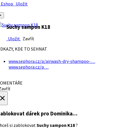
Eshop
Uložit
×
Suchy sampon K18
Uložit
Zavřít
DKAZY, KDE TO SEHNAT
www.sephora.cz/p/airwash-dry-shampoo-…
www.sephora.cz/p…
OMENTÁŘE
avřít
×
ablokovat dárek
pro Dominika…
hceš si zablokovat
Suchy sampon K18
?