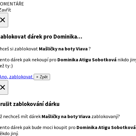
OMENTÁŘE
avřít
×
ablokovat dárek
pro Dominika…
hceš si zablokovat
Mašličky na boty Viava
?
ento dárek pak nekoupí pro
Dominika Atigu Sobotková
nikdo jin
ež ty :)
no, zablokovat
× Zpět
×
rušit zablokování dárku
ž nechceš mít dárek
Mašličky na boty Viava
zablokovaný?
ento dárek pak bude moci koupit pro
Dominika Atigu Sobotková
ěkdo jiný.