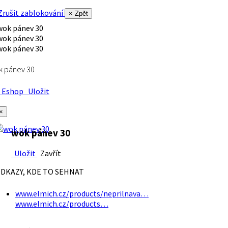
rušit zablokování
× Zpět
k pánev 30
Eshop
Uložit
×
wok pánev 30
Uložit
Zavřít
DKAZY, KDE TO SEHNAT
www.elmich.cz/products/neprilnava…
www.elmich.cz/products…