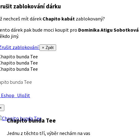
rušit zablokování dárku
ž nechceš mít dárek
Chapito kabát
zablokovaný?
ento dárek pak bude moci koupit pro
Dominika Atigu Sobotková
ěkdo jiný.
rušit zablokování
× Zpět
apito bunda Tee
Eshop
Uložit
×
Chapito bunda Tee
Jednu z těchto tří, výběr nechám na vas