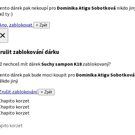
ento dárek pak nekoupí pro
Dominika Atigu Sobotková
nikdo jin
ež ty :)
no, zablokovat
× Zpět
×
rušit zablokování dárku
ž nechceš mít dárek
Suchy sampon K18
zablokovaný?
ento dárek pak bude moci koupit pro
Dominika Atigu Sobotková
ěkdo jiný.
rušit zablokování
× Zpět
pito korzet