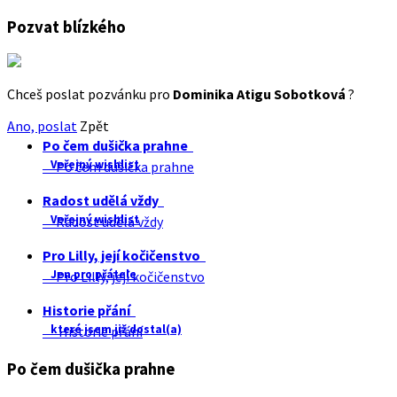
Pozvat blízkého
Chceš poslat pozvánku pro
Dominika Atigu Sobotková
?
Ano, poslat
Zpět
Po čem dušička prahne
Veřejný wishlist
Po čem dušička prahne
Radost udělá vždy
Veřejný wishlist
Radost udělá vždy
Pro Lilly, její kočičenstvo
Jen pro přátele
Pro Lilly, její kočičenstvo
Historie přání
které jsem již dostal(a)
Historie přání
Po čem dušička prahne