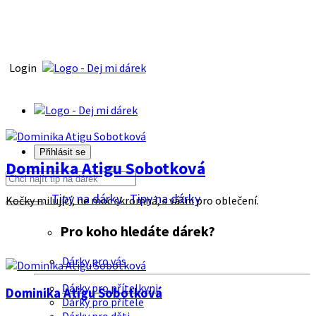
Login
Přihlásit se
Dominika Atigu Sobotková
Tipy na dárky
Tipy na dárky
Kočky milující, ne moc skromná, s vášni pro oblečení.
Pro koho hledáte dárek?
Dárky pro vás
Dárky pro přítelkyni
Dominika Atigu Sobotková
Dárky pro přítele