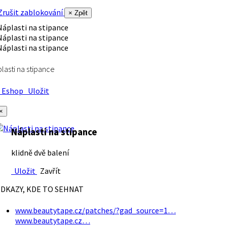
rušit zablokování
× Zpět
lasti na stipance
Eshop
Uložit
×
Náplasti na stipance
klidně dvě balení
Uložit
Zavřít
DKAZY, KDE TO SEHNAT
www.beautytape.cz/patches/?gad_source=1…
www.beautytape.cz…