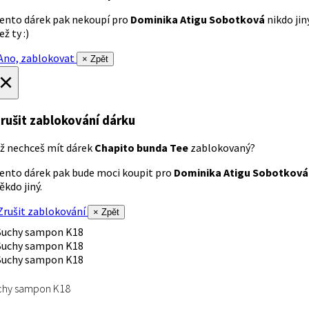
ento dárek pak nekoupí pro
Dominika Atigu Sobotková
nikdo jin
ež ty :)
no, zablokovat
× Zpět
×
rušit zablokování dárku
ž nechceš mít dárek
Chapito bunda Tee
zablokovaný?
ento dárek pak bude moci koupit pro
Dominika Atigu Sobotková
ěkdo jiný.
rušit zablokování
× Zpět
chy sampon K18