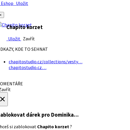
Eshop
Uložit
×
Chapito korzet
Uložit
Zavřít
DKAZY, KDE TO SEHNAT
chapitostudio.cz/collections/vesty…
chapitostudio.cz…
OMENTÁŘE
avřít
×
ablokovat dárek
pro Dominika…
hceš si zablokovat
Chapito korzet
?