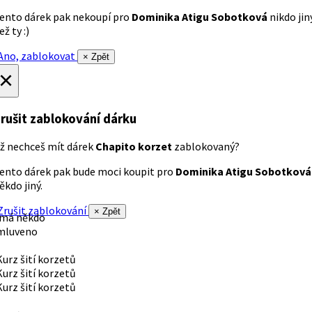
ento dárek pak nekoupí pro
Dominika Atigu Sobotková
nikdo jin
ež ty :)
no, zablokovat
× Zpět
×
rušit zablokování dárku
ž nechceš mít dárek
Chapito korzet
zablokovaný?
ento dárek pak bude moci koupit pro
Dominika Atigu Sobotková
ěkdo jiný.
rušit zablokování
× Zpět
 má někdo
mluveno