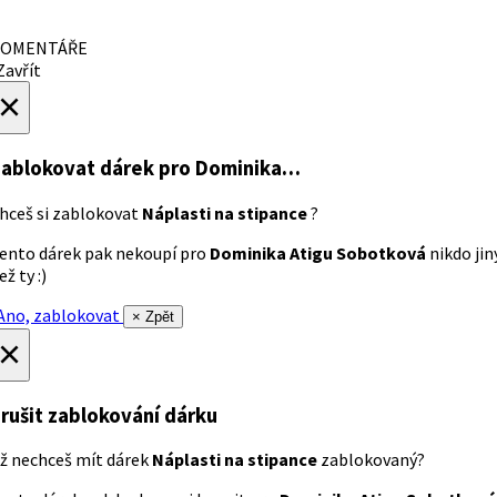
OMENTÁŘE
avřít
×
ablokovat dárek
pro Dominika…
hceš si zablokovat
Náplasti na stipance
?
ento dárek pak nekoupí pro
Dominika Atigu Sobotková
nikdo jin
ež ty :)
no, zablokovat
× Zpět
×
rušit zablokování dárku
ž nechceš mít dárek
Náplasti na stipance
zablokovaný?