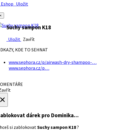
Eshop
Uložit
×
Suchy sampon K18
Uložit
Zavřít
DKAZY, KDE TO SEHNAT
www.sephora.cz/p/airwash-dry-shampoo-…
www.sephora.cz/p…
OMENTÁŘE
avřít
×
ablokovat dárek
pro Dominika…
hceš si zablokovat
Suchy sampon K18
?