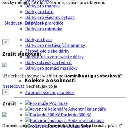
Dárky pro děti
Kočky milující, ne moc skromná, s vášni pro oblečení.
Dárky pro mamku
Dárky pro tátu
Dárky pro všechny bytosti
Sledovat
Do přátel
Dárky pro prarodiče
Dárky pro miminka
Dárky do bytu
×
Dárky pro nastávající maminky
Férové, bio a eko dárky
Zrušit sledování
Udržitelné a zero-waste dárky
Dárky od českých tvůrců
Dárky pro domácí mazlíčky
Už nechceš sledovat wishlist od
Dominika Atigu Sobotková
?
Kolekce a osobnosti
Nesledovat
Nechat, jak to je
Zobrazit všechny kolekce
×
Zrušit
Pro muže
Adventní kalendáře
Dárky do 300 Kč
Podzimní nutnosti
Opravdu chceš vyjmout
Dominika Atigu Sobotková
z přátel?
Voňavá kolekce