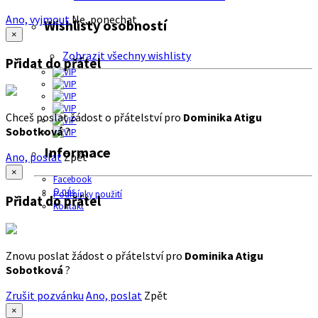
Ano, vyjmout
Ne, ponechat
Wishlisty osobností
×
Zobrazit všechny wishlisty
Přidat do přátel
Chceš poslat žádost o přátelství pro
Dominika Atigu
Sobotková
?
Informace
Ano, poslat
Zpět
×
Facebook
O nás
Podmínky použití
Přidat do přátel
Kontakt
Znovu poslat žádost o přátelství pro
Dominika Atigu
Sobotková
?
Zrušit pozvánku
Ano, poslat
Zpět
×