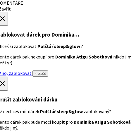
OMENTÁŘE
avřít
×
ablokovat dárek
pro Dominika…
hceš si zablokovat
Polštář sleep&glow
?
ento dárek pak nekoupí pro
Dominika Atigu Sobotková
nikdo jin
ež ty :)
no, zablokovat
× Zpět
×
rušit zablokování dárku
ž nechceš mít dárek
Polštář sleep&glow
zablokovaný?
ento dárek pak bude moci koupit pro
Dominika Atigu Sobotková
ěkdo jiný.