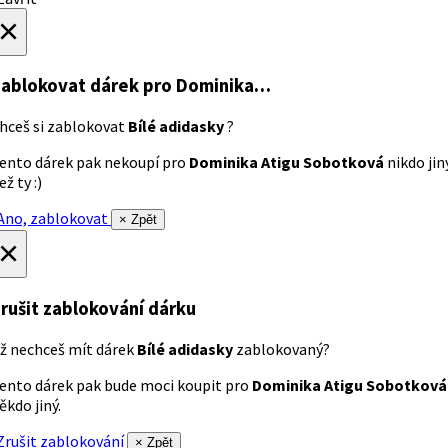
×
ablokovat dárek
pro Dominika…
hceš si zablokovat
Bílé adidasky
?
ento dárek pak nekoupí pro
Dominika Atigu Sobotková
nikdo jin
ež ty :)
no, zablokovat
× Zpět
×
rušit zablokování dárku
ž nechceš mít dárek
Bílé adidasky
zablokovaný?
ento dárek pak bude moci koupit pro
Dominika Atigu Sobotková
ěkdo jiný.
rušit zablokování
× Zpět