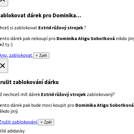
ablokovat dárek
pro Dominika…
hceš si zablokovat
Estrid růžový strojek
?
ento dárek pak nekoupí pro
Dominika Atigu Sobotková
nikdo jin
ež ty :)
no, zablokovat
× Zpět
×
rušit zablokování dárku
ž nechceš mít dárek
Estrid růžový strojek
zablokovaný?
ento dárek pak bude moci koupit pro
Dominika Atigu Sobotková
ěkdo jiný.
rušit zablokování
× Zpět