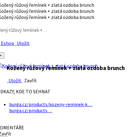
ený růžový řemínek +…
Eshop
Uložit
×
Kožený růžový řemínek + zlatá ozdoba brunch
Uložit
Zavřít
DKAZY, KDE TO SEHNAT
burga.cz/products/kozeny-reminek-k…
burga.cz/products…
OMENTÁŘE
avřít