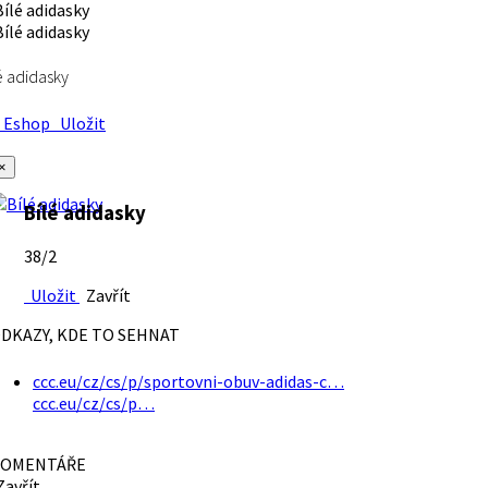
é adidasky
Eshop
Uložit
×
Bílé adidasky
38/2
Uložit
Zavřít
DKAZY, KDE TO SEHNAT
ccc.eu/cz/cs/p/sportovni-obuv-adidas-c…
ccc.eu/cz/cs/p…
OMENTÁŘE
avřít