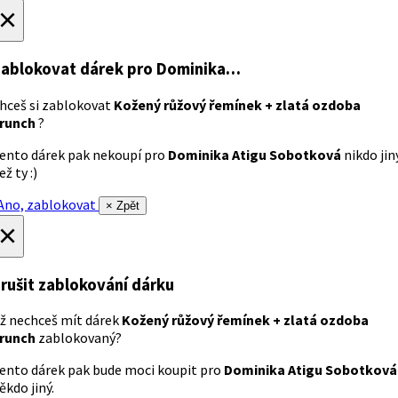
×
ablokovat dárek
pro Dominika…
hceš si zablokovat
Kožený růžový řemínek + zlatá ozdoba
runch
?
ento dárek pak nekoupí pro
Dominika Atigu Sobotková
nikdo jin
ež ty :)
no, zablokovat
× Zpět
×
rušit zablokování dárku
ž nechceš mít dárek
Kožený růžový řemínek + zlatá ozdoba
runch
zablokovaný?
ento dárek pak bude moci koupit pro
Dominika Atigu Sobotková
ěkdo jiný.