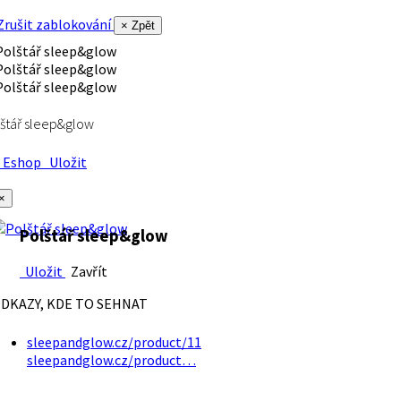
rušit zablokování
× Zpět
štář sleep&glow
Eshop
Uložit
×
Polštář sleep&glow
Uložit
Zavřít
DKAZY, KDE TO SEHNAT
sleepandglow.cz/product/11
sleepandglow.cz/product…