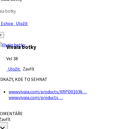
aia botky
Eshop
Uložit
×
Vivaia botky
Vel 38
Uložit
Zavřít
DKAZY, KDE TO SEHNAT
www.vivaia.com/products/XRPD01036…
www.vivaia.com/products…
OMENTÁŘE
avřít
×