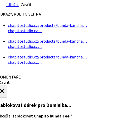
Uložit
Zavřít
DKAZY, KDE TO SEHNAT
chapitostudio.cz/products/bunda-kantha…
chapitostudio.cz…
chapitostudio.cz/products/bunda-kantha…
chapitostudio.cz…
chapitostudio.cz/products/bunda-kantha…
chapitostudio.cz…
OMENTÁŘE
avřít
×
ablokovat dárek
pro Dominika…
hceš si zablokovat
Chapito bunda Tee
?