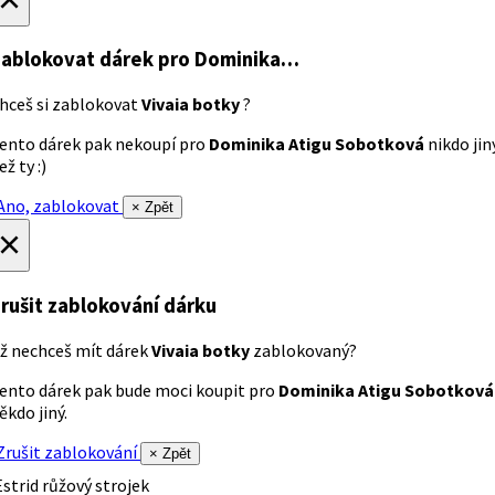
ablokovat dárek
pro Dominika…
hceš si zablokovat
Vivaia botky
?
ento dárek pak nekoupí pro
Dominika Atigu Sobotková
nikdo jin
ež ty :)
no, zablokovat
× Zpět
×
rušit zablokování dárku
ž nechceš mít dárek
Vivaia botky
zablokovaný?
ento dárek pak bude moci koupit pro
Dominika Atigu Sobotková
ěkdo jiný.
rušit zablokování
× Zpět