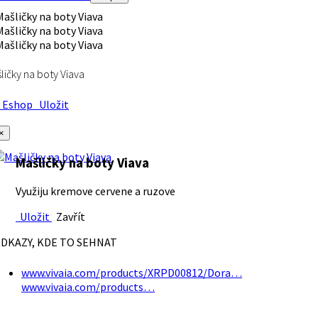
ličky na boty Viava
Eshop
Uložit
×
Mašličky na boty Viava
Využiju kremove cervene a ruzove
Uložit
Zavřít
DKAZY, KDE TO SEHNAT
www.vivaia.com/products/XRPD00812/Dora…
www.vivaia.com/products…