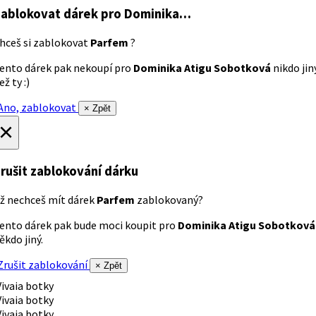
ablokovat dárek
pro Dominika…
hceš si zablokovat
Parfem
?
ento dárek pak nekoupí pro
Dominika Atigu Sobotková
nikdo jin
ež ty :)
no, zablokovat
× Zpět
×
rušit zablokování dárku
ž nechceš mít dárek
Parfem
zablokovaný?
ento dárek pak bude moci koupit pro
Dominika Atigu Sobotková
ěkdo jiný.
rušit zablokování
× Zpět