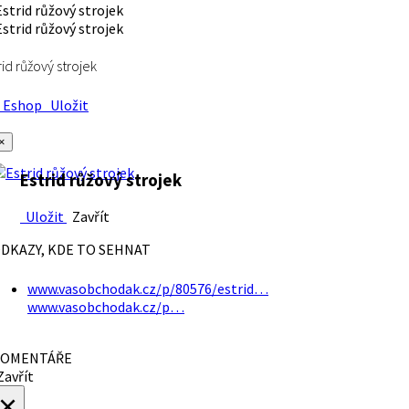
rid růžový strojek
Eshop
Uložit
×
Estrid růžový strojek
Uložit
Zavřít
DKAZY, KDE TO SEHNAT
www.vasobchodak.cz/p/80576/estrid…
www.vasobchodak.cz/p…
OMENTÁŘE
avřít
×