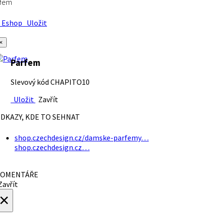
rfem
Eshop
Uložit
×
Parfem
Slevový kód CHAPITO10
Uložit
Zavřít
DKAZY, KDE TO SEHNAT
shop.czechdesign.cz/damske-parfemy…
shop.czechdesign.cz…
OMENTÁŘE
avřít
×