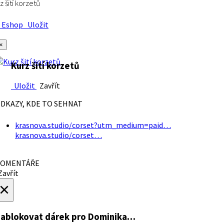
z šití korzetů
Eshop
Uložit
×
Kurz šití korzetů
Uložit
Zavřít
DKAZY, KDE TO SEHNAT
krasnova.studio/corset?utm_medium=paid…
krasnova.studio/corset…
OMENTÁŘE
avřít
×
ablokovat dárek
pro Dominika…