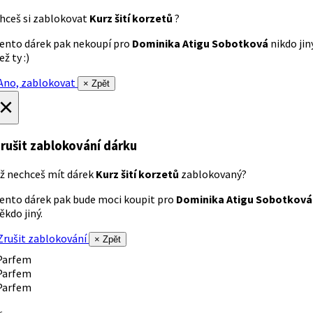
hceš si zablokovat
Kurz šití korzetů
?
ento dárek pak nekoupí pro
Dominika Atigu Sobotková
nikdo jin
ež ty :)
no, zablokovat
× Zpět
×
rušit zablokování dárku
ž nechceš mít dárek
Kurz šití korzetů
zablokovaný?
ento dárek pak bude moci koupit pro
Dominika Atigu Sobotková
ěkdo jiný.
rušit zablokování
× Zpět