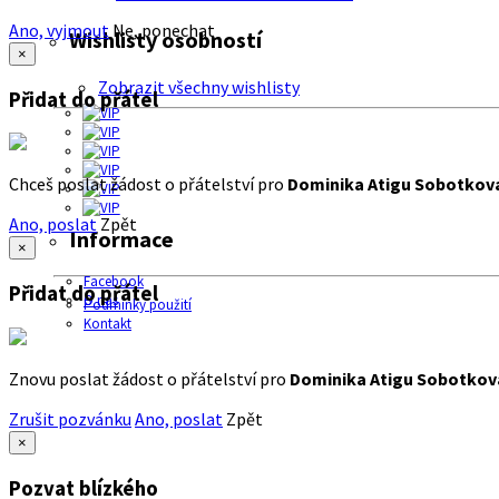
Ano, vyjmout
Ne, ponechat
Wishlisty osobností
×
Zobrazit všechny wishlisty
Přidat do přátel
Chceš poslat žádost o přátelství pro
Dominika Atigu Sobotkov
Ano, poslat
Zpět
Informace
×
Facebook
Přidat do přátel
O nás
Podmínky použití
Kontakt
Znovu poslat žádost o přátelství pro
Dominika Atigu Sobotkov
Zrušit pozvánku
Ano, poslat
Zpět
×
Pozvat blízkého