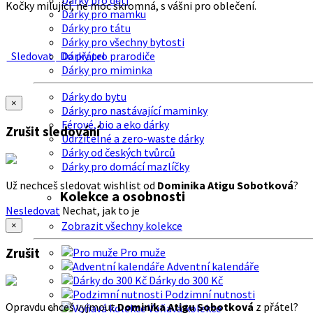
Dárky pro děti
Kočky milující, ne moc skromná, s vášni pro oblečení.
Dárky pro mamku
Dárky pro tátu
Dárky pro všechny bytosti
Sledovat
Do přátel
Dárky pro prarodiče
Dárky pro miminka
Dárky do bytu
×
Dárky pro nastávající maminky
Férové, bio a eko dárky
Zrušit sledování
Udržitelné a zero-waste dárky
Dárky od českých tvůrců
Dárky pro domácí mazlíčky
Už nechceš sledovat wishlist od
Dominika Atigu Sobotková
?
Kolekce a osobnosti
Nesledovat
Nechat, jak to je
Zobrazit všechny kolekce
×
Zrušit
Pro muže
Adventní kalendáře
Dárky do 300 Kč
Podzimní nutnosti
Opravdu chceš vyjmout
Dominika Atigu Sobotková
z přátel?
Voňavá kolekce