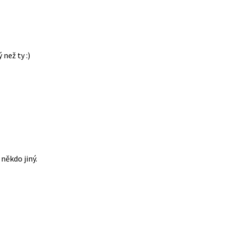
 než ty :)
někdo jiný.