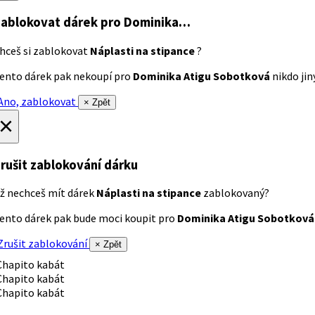
ablokovat dárek
pro Dominika…
hceš si zablokovat
Náplasti na stipance
?
ento dárek pak nekoupí pro
Dominika Atigu Sobotková
nikdo jiný
no, zablokovat
× Zpět
×
rušit zablokování dárku
ž nechceš mít dárek
Náplasti na stipance
zablokovaný?
ento dárek pak bude moci koupit pro
Dominika Atigu Sobotková
rušit zablokování
× Zpět