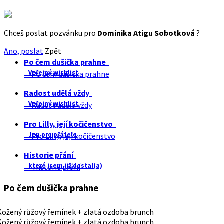
Chceš poslat pozvánku pro
Dominika Atigu Sobotková
?
Ano, poslat
Zpět
Po čem dušička prahne
Veřejný wishlist
Po čem dušička prahne
Radost udělá vždy
Veřejný wishlist
Radost udělá vždy
Pro Lilly, její kočičenstvo
Jen pro přátele
Pro Lilly, její kočičenstvo
Historie přání
které jsem již dostal(a)
Historie přání
Po čem dušička prahne