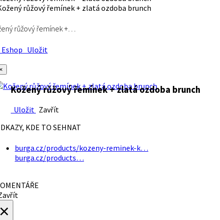
ený růžový řemínek +…
Eshop
Uložit
×
Kožený růžový řemínek + zlatá ozdoba brunch
Uložit
Zavřít
DKAZY, KDE TO SEHNAT
burga.cz/products/kozeny-reminek-k…
burga.cz/products…
OMENTÁŘE
avřít
×