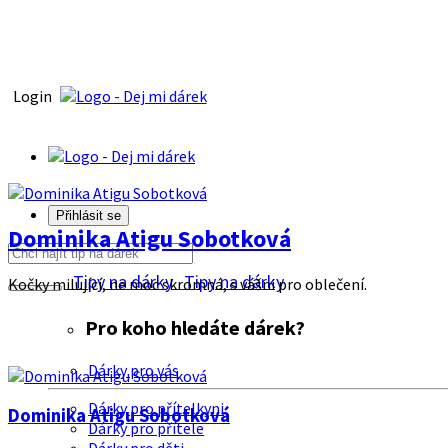
Login
Přihlásit se
Dominika Atigu Sobotková
Tipy na dárky
Tipy na dárky
Kočky milující, ne moc skromná, s vášni pro oblečení.
Pro koho hledáte dárek?
Dárky pro vás
Dárky pro přítelkyni
Dominika Atigu Sobotková
Dárky pro přítele