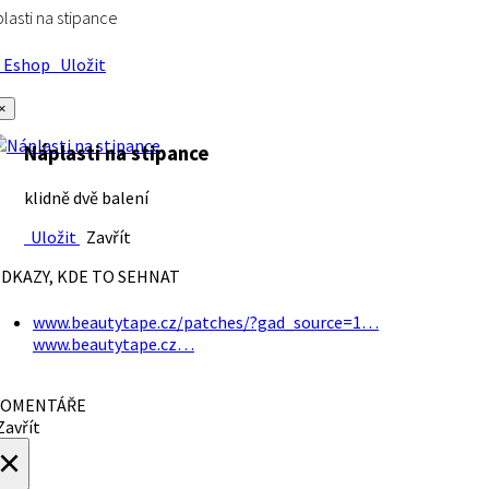
lasti na stipance
Eshop
Uložit
×
Náplasti na stipance
klidně dvě balení
Uložit
Zavřít
DKAZY, KDE TO SEHNAT
www.beautytape.cz/patches/?gad_source=1…
www.beautytape.cz…
OMENTÁŘE
avřít
×