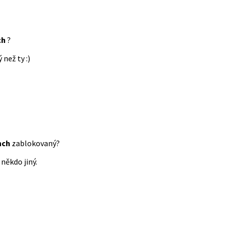
ch
?
 než ty :)
nch
zablokovaný?
někdo jiný.