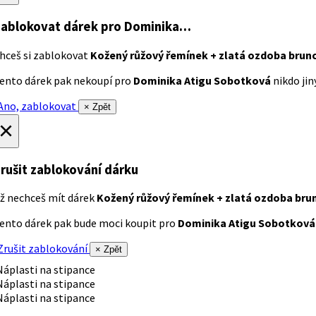
ablokovat dárek
pro Dominika…
hceš si zablokovat
Kožený růžový řemínek + zlatá ozdoba brun
ento dárek pak nekoupí pro
Dominika Atigu Sobotková
nikdo jiný
no, zablokovat
× Zpět
×
rušit zablokování dárku
ž nechceš mít dárek
Kožený růžový řemínek + zlatá ozdoba bru
ento dárek pak bude moci koupit pro
Dominika Atigu Sobotková
rušit zablokování
× Zpět