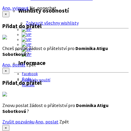
Ano, vyjmout
Ne, ponechat
Wishlisty osobností
×
Zobrazit všechny wishlisty
Přidat do přátel
Chceš poslat žádost o přátelství pro
Dominika Atigu
Sobotková
?
Informace
Ano, poslat
Zpět
×
Facebook
O nás
Podmínky použití
Přidat do přátel
Kontakt
Znovu poslat žádost o přátelství pro
Dominika Atigu
Sobotková
?
Zrušit pozvánku
Ano, poslat
Zpět
×