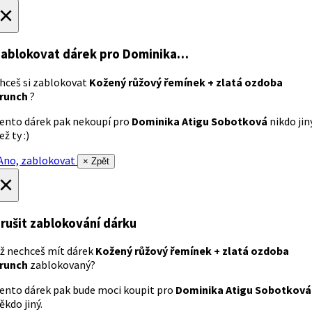
×
ablokovat dárek
pro Dominika…
hceš si zablokovat
Kožený růžový řemínek + zlatá ozdoba
runch
?
ento dárek pak nekoupí pro
Dominika Atigu Sobotková
nikdo jin
ež ty :)
no, zablokovat
× Zpět
×
rušit zablokování dárku
ž nechceš mít dárek
Kožený růžový řemínek + zlatá ozdoba
runch
zablokovaný?
ento dárek pak bude moci koupit pro
Dominika Atigu Sobotková
ěkdo jiný.