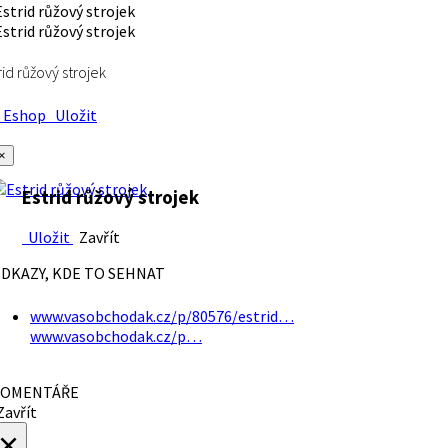
rid růžový strojek
Eshop
Uložit
×
Estrid růžový strojek
Uložit
Zavřít
DKAZY, KDE TO SEHNAT
www.vasobchodak.cz/p/80576/estrid…
www.vasobchodak.cz/p…
OMENTÁŘE
avřít
×