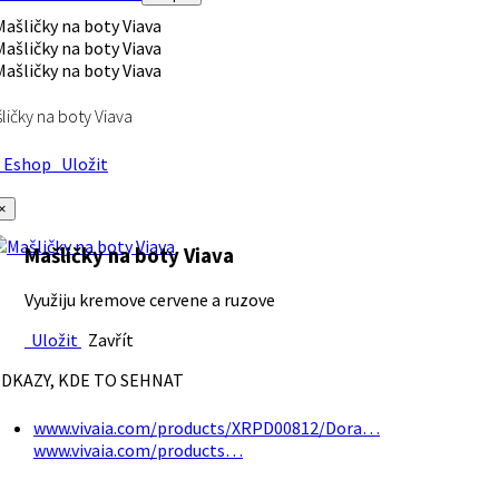
ličky na boty Viava
Eshop
Uložit
×
Mašličky na boty Viava
Využiju kremove cervene a ruzove
Uložit
Zavřít
DKAZY, KDE TO SEHNAT
www.vivaia.com/products/XRPD00812/Dora…
www.vivaia.com/products…