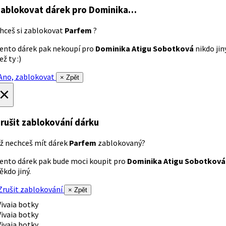
ablokovat dárek
pro Dominika…
hceš si zablokovat
Parfem
?
ento dárek pak nekoupí pro
Dominika Atigu Sobotková
nikdo jin
ež ty :)
no, zablokovat
× Zpět
×
rušit zablokování dárku
ž nechceš mít dárek
Parfem
zablokovaný?
ento dárek pak bude moci koupit pro
Dominika Atigu Sobotková
ěkdo jiný.
rušit zablokování
× Zpět