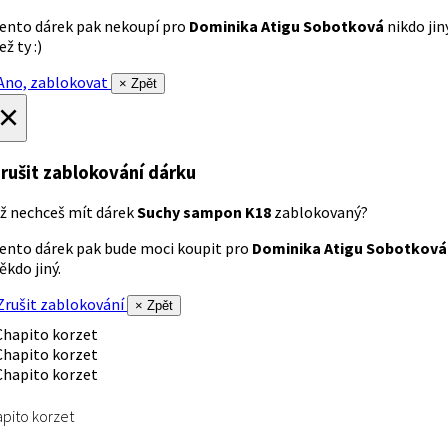
ento dárek pak nekoupí pro
Dominika Atigu Sobotková
nikdo jin
ež ty :)
no, zablokovat
× Zpět
×
rušit zablokování dárku
ž nechceš mít dárek
Suchy sampon K18
zablokovaný?
ento dárek pak bude moci koupit pro
Dominika Atigu Sobotková
ěkdo jiný.
rušit zablokování
× Zpět
pito korzet