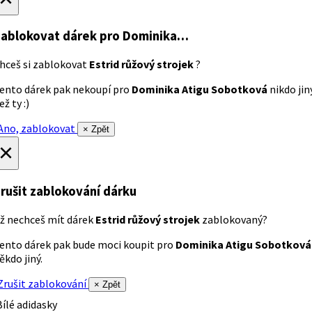
ablokovat dárek
pro Dominika…
hceš si zablokovat
Estrid růžový strojek
?
ento dárek pak nekoupí pro
Dominika Atigu Sobotková
nikdo jin
ež ty :)
no, zablokovat
× Zpět
×
rušit zablokování dárku
ž nechceš mít dárek
Estrid růžový strojek
zablokovaný?
ento dárek pak bude moci koupit pro
Dominika Atigu Sobotková
ěkdo jiný.
rušit zablokování
× Zpět