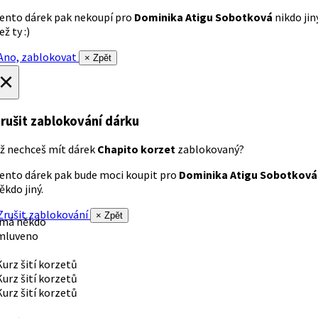
ento dárek pak nekoupí pro
Dominika Atigu Sobotková
nikdo jin
ež ty :)
no, zablokovat
× Zpět
×
rušit zablokování dárku
ž nechceš mít dárek
Chapito korzet
zablokovaný?
ento dárek pak bude moci koupit pro
Dominika Atigu Sobotková
ěkdo jiný.
rušit zablokování
× Zpět
 má někdo
mluveno