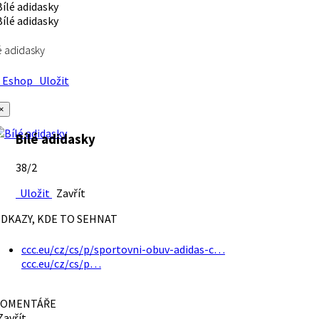
é adidasky
Eshop
Uložit
×
Bílé adidasky
38/2
Uložit
Zavřít
DKAZY, KDE TO SEHNAT
ccc.eu/cz/cs/p/sportovni-obuv-adidas-c…
ccc.eu/cz/cs/p…
OMENTÁŘE
avřít