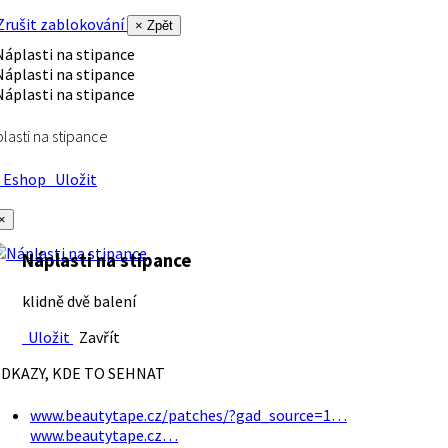
rušit zablokování
× Zpět
lasti na stipance
Eshop
Uložit
×
Náplasti na stipance
klidně dvě balení
Uložit
Zavřít
DKAZY, KDE TO SEHNAT
www.beautytape.cz/patches/?gad_source=1…
www.beautytape.cz…