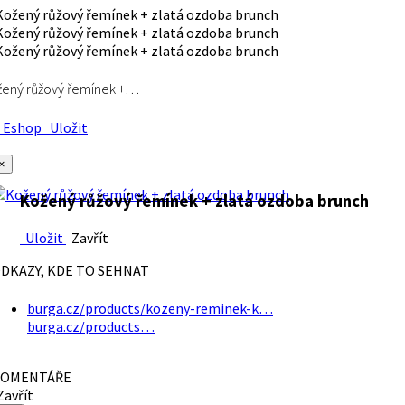
ený růžový řemínek +…
Eshop
Uložit
×
Kožený růžový řemínek + zlatá ozdoba brunch
Uložit
Zavřít
DKAZY, KDE TO SEHNAT
burga.cz/products/kozeny-reminek-k…
burga.cz/products…
OMENTÁŘE
avřít