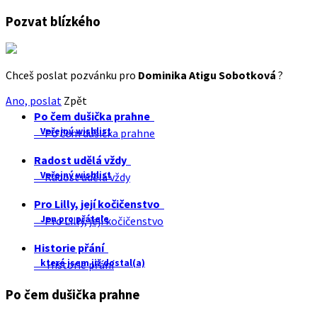
Pozvat blízkého
Chceš poslat pozvánku pro
Dominika Atigu Sobotková
?
Ano, poslat
Zpět
Po čem dušička prahne
Veřejný wishlist
Po čem dušička prahne
Radost udělá vždy
Veřejný wishlist
Radost udělá vždy
Pro Lilly, její kočičenstvo
Jen pro přátele
Pro Lilly, její kočičenstvo
Historie přání
které jsem již dostal(a)
Historie přání
Po čem dušička prahne