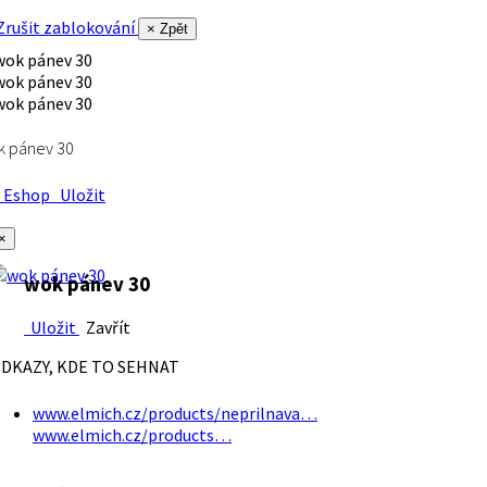
rušit zablokování
× Zpět
k pánev 30
Eshop
Uložit
×
wok pánev 30
Uložit
Zavřít
DKAZY, KDE TO SEHNAT
www.elmich.cz/products/neprilnava…
www.elmich.cz/products…