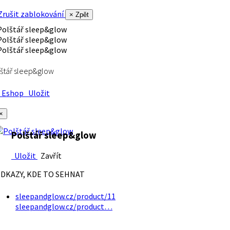
rušit zablokování
× Zpět
štář sleep&glow
Eshop
Uložit
×
Polštář sleep&glow
Uložit
Zavřít
DKAZY, KDE TO SEHNAT
sleepandglow.cz/product/11
sleepandglow.cz/product…