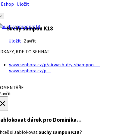
Eshop
Uložit
×
Suchy sampon K18
Uložit
Zavřít
DKAZY, KDE TO SEHNAT
www.sephora.cz/p/airwash-dry-shampoo-…
www.sephora.cz/p…
OMENTÁŘE
avřít
×
ablokovat dárek
pro Dominika…
hceš si zablokovat
Suchy sampon K18
?