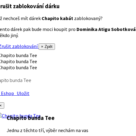
rušit zablokování dárku
ž nechceš mít dárek
Chapito kabát
zablokovaný?
ento dárek pak bude moci koupit pro
Dominika Atigu Sobotková
ěkdo jiný.
rušit zablokování
× Zpět
apito bunda Tee
Eshop
Uložit
×
Chapito bunda Tee
Jednu z těchto tří, výběr nechám na vas