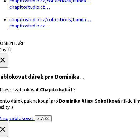
chapitostudio.cz/collections/bunda…
chapitostudio.cz…
chapitostudio.cz/collections/bunda…
chapitostudio.cz…
OMENTÁŘE
avřít
×
ablokovat dárek
pro Dominika…
hceš si zablokovat
Chapito kabát
?
ento dárek pak nekoupí pro
Dominika Atigu Sobotková
nikdo jin
ež ty :)
no, zablokovat
× Zpět
×