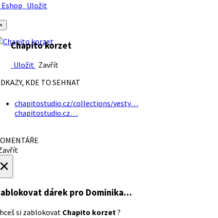
Eshop
Uložit
×
Chapito korzet
Uložit
Zavřít
DKAZY, KDE TO SEHNAT
chapitostudio.cz/collections/vesty…
chapitostudio.cz…
OMENTÁŘE
avřít
×
ablokovat dárek
pro Dominika…
hceš si zablokovat
Chapito korzet
?