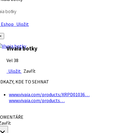
aia botky
Eshop
Uložit
×
Vivaia botky
Vel 38
Uložit
Zavřít
DKAZY, KDE TO SEHNAT
www.vivaia.com/products/XRPD01036…
www.vivaia.com/products…
OMENTÁŘE
avřít
×