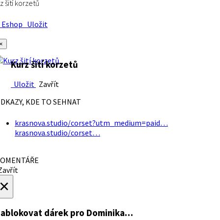
z šití korzetů
Eshop
Uložit
×
Kurz šití korzetů
Uložit
Zavřít
DKAZY, KDE TO SEHNAT
krasnova.studio/corset?utm_medium=paid…
krasnova.studio/corset…
OMENTÁŘE
avřít
×
ablokovat dárek
pro Dominika…