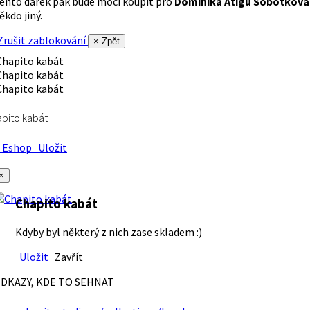
ento dárek pak bude moci koupit pro
Dominika Atigu Sobotková
ěkdo jiný.
rušit zablokování
× Zpět
pito kabát
Eshop
Uložit
×
Chapito kabát
Kdyby byl některý z nich zase skladem :)
Uložit
Zavřít
DKAZY, KDE TO SEHNAT