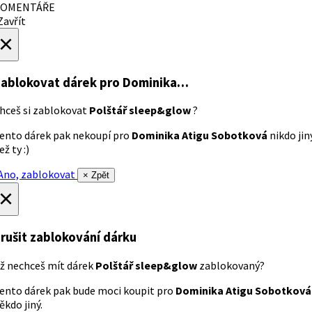
OMENTÁŘE
avřít
×
ablokovat dárek
pro Dominika…
hceš si zablokovat
Polštář sleep&glow
?
ento dárek pak nekoupí pro
Dominika Atigu Sobotková
nikdo jin
ež ty :)
no, zablokovat
× Zpět
×
rušit zablokování dárku
ž nechceš mít dárek
Polštář sleep&glow
zablokovaný?
ento dárek pak bude moci koupit pro
Dominika Atigu Sobotková
ěkdo jiný.