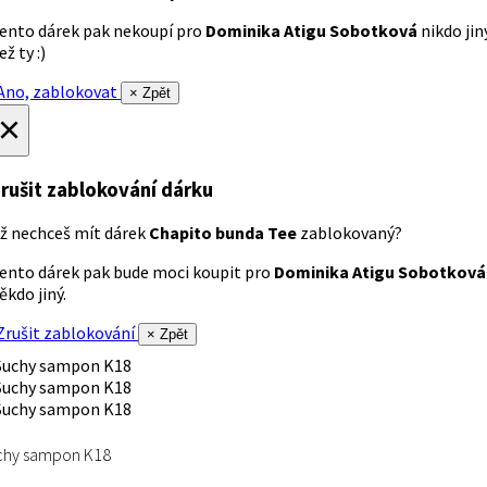
ento dárek pak nekoupí pro
Dominika Atigu Sobotková
nikdo jin
ež ty :)
no, zablokovat
× Zpět
×
rušit zablokování dárku
ž nechceš mít dárek
Chapito bunda Tee
zablokovaný?
ento dárek pak bude moci koupit pro
Dominika Atigu Sobotková
ěkdo jiný.
rušit zablokování
× Zpět
chy sampon K18