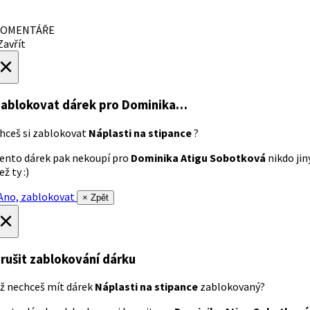
OMENTÁŘE
avřít
×
ablokovat dárek
pro Dominika…
hceš si zablokovat
Náplasti na stipance
?
ento dárek pak nekoupí pro
Dominika Atigu Sobotková
nikdo jin
ež ty :)
no, zablokovat
× Zpět
×
rušit zablokování dárku
ž nechceš mít dárek
Náplasti na stipance
zablokovaný?