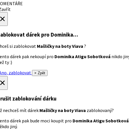
OMENTÁŘE
avřít
×
ablokovat dárek
pro Dominika…
hceš si zablokovat
Mašličky na boty Viava
?
ento dárek pak nekoupí pro
Dominika Atigu Sobotková
nikdo jin
ež ty :)
no, zablokovat
× Zpět
×
rušit zablokování dárku
ž nechceš mít dárek
Mašličky na boty Viava
zablokovaný?
ento dárek pak bude moci koupit pro
Dominika Atigu Sobotková
ěkdo jiný.