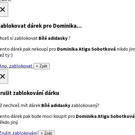
×
ablokovat dárek
pro Dominika…
hceš si zablokovat
Bílé adidasky
?
ento dárek pak nekoupí pro
Dominika Atigu Sobotková
nikdo jin
ež ty :)
no, zablokovat
× Zpět
×
rušit zablokování dárku
ž nechceš mít dárek
Bílé adidasky
zablokovaný?
ento dárek pak bude moci koupit pro
Dominika Atigu Sobotková
ěkdo jiný.
rušit zablokování
× Zpět