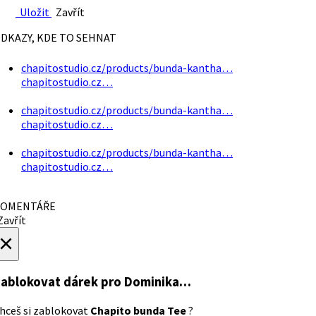
Uložit
Zavřít
DKAZY, KDE TO SEHNAT
chapitostudio.cz/products/bunda-kantha…
chapitostudio.cz…
chapitostudio.cz/products/bunda-kantha…
chapitostudio.cz…
chapitostudio.cz/products/bunda-kantha…
chapitostudio.cz…
OMENTÁŘE
avřít
×
ablokovat dárek
pro Dominika…
hceš si zablokovat
Chapito bunda Tee
?