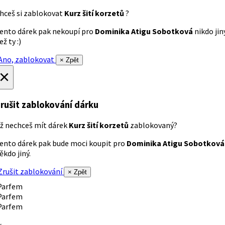
hceš si zablokovat
Kurz šití korzetů
?
ento dárek pak nekoupí pro
Dominika Atigu Sobotková
nikdo jin
ež ty :)
no, zablokovat
× Zpět
×
rušit zablokování dárku
ž nechceš mít dárek
Kurz šití korzetů
zablokovaný?
ento dárek pak bude moci koupit pro
Dominika Atigu Sobotková
ěkdo jiný.
rušit zablokování
× Zpět