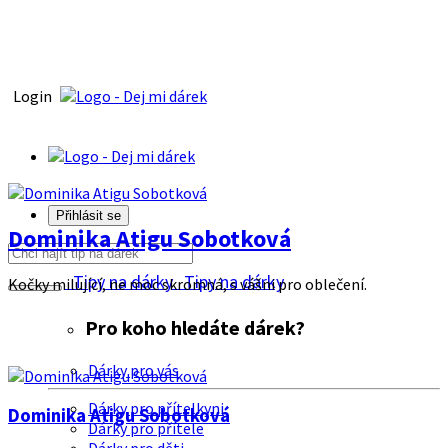
Login
Přihlásit se
Dominika Atigu Sobotková
Tipy na dárky
Tipy na dárky
Kočky milující, ne moc skromná, s vášni pro oblečení.
Pro koho hledáte dárek?
Dárky pro vás
Dárky pro přítelkyni
Dominika Atigu Sobotková
Dárky pro přítele