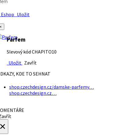
rfem
Eshop
Uložit
×
Parfem
Slevový kód CHAPITO10
Uložit
Zavřít
DKAZY, KDE TO SEHNAT
shop.czechdesign.cz/damske-parfemy…
shop.czechdesign.cz…
OMENTÁŘE
avřít
×