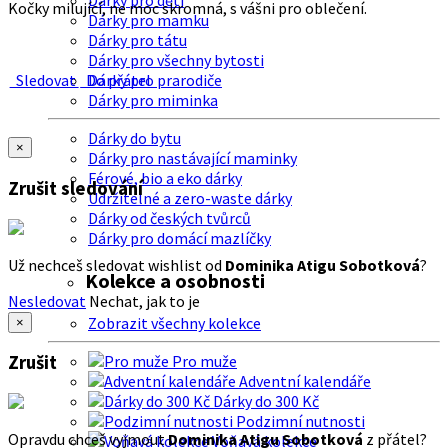
Dárky pro děti
Kočky milující, ne moc skromná, s vášni pro oblečení.
Dárky pro mamku
Dárky pro tátu
Dárky pro všechny bytosti
Sledovat
Do přátel
Dárky pro prarodiče
Dárky pro miminka
Dárky do bytu
×
Dárky pro nastávající maminky
Férové, bio a eko dárky
Zrušit sledování
Udržitelné a zero-waste dárky
Dárky od českých tvůrců
Dárky pro domácí mazlíčky
Už nechceš sledovat wishlist od
Dominika Atigu Sobotková
?
Kolekce a osobnosti
Nesledovat
Nechat, jak to je
Zobrazit všechny kolekce
×
Zrušit
Pro muže
Adventní kalendáře
Dárky do 300 Kč
Podzimní nutnosti
Opravdu chceš vyjmout
Dominika Atigu Sobotková
z přátel?
Voňavá kolekce