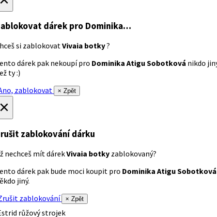
ablokovat dárek
pro Dominika…
hceš si zablokovat
Vivaia botky
?
ento dárek pak nekoupí pro
Dominika Atigu Sobotková
nikdo jin
ež ty :)
no, zablokovat
× Zpět
×
rušit zablokování dárku
ž nechceš mít dárek
Vivaia botky
zablokovaný?
ento dárek pak bude moci koupit pro
Dominika Atigu Sobotková
ěkdo jiný.
rušit zablokování
× Zpět