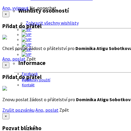
Ano, vyjmout
Ne, ponechat
Wishlisty osobností
×
Zobrazit všechny wishlisty
Přidat do přátel
Chceš poslat žádost o přátelství pro
Dominika Atigu Sobotkov
Ano, poslat
Zpět
Informace
×
Facebook
Přidat do přátel
O nás
Podmínky použití
Kontakt
Znovu poslat žádost o přátelství pro
Dominika Atigu Sobotkov
Zrušit pozvánku
Ano, poslat
Zpět
×
Pozvat blízkého