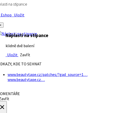
lasti na stipance
Eshop
Uložit
×
Náplasti na stipance
klidně dvě balení
Uložit
Zavřít
DKAZY, KDE TO SEHNAT
www.beautytape.cz/patches/?gad_source=1…
www.beautytape.cz…
OMENTÁŘE
avřít
×