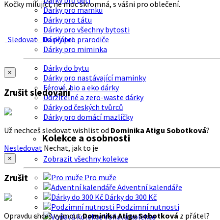
Dárky pro děti
Kočky milující, ne moc skromná, s vášni pro oblečení.
Dárky pro mamku
Dárky pro tátu
Dárky pro všechny bytosti
Sledovat
Do přátel
Dárky pro prarodiče
Dárky pro miminka
Dárky do bytu
×
Dárky pro nastávající maminky
Férové, bio a eko dárky
Zrušit sledování
Udržitelné a zero-waste dárky
Dárky od českých tvůrců
Dárky pro domácí mazlíčky
Už nechceš sledovat wishlist od
Dominika Atigu Sobotková
?
Kolekce a osobnosti
Nesledovat
Nechat, jak to je
Zobrazit všechny kolekce
×
Zrušit
Pro muže
Adventní kalendáře
Dárky do 300 Kč
Podzimní nutnosti
Opravdu chceš vyjmout
Dominika Atigu Sobotková
z přátel?
Voňavá kolekce