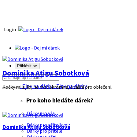
Login
Přihlásit se
Dominika Atigu Sobotková
Tipy na dárky
Tipy na dárky
Kočky milující, ne moc skromná, s vášni pro oblečení.
Pro koho hledáte dárek?
Dárky pro vás
Dárky pro přítelkyni
Dominika Atigu Sobotková
Dárky pro přítele