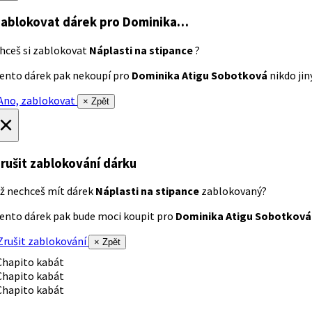
ablokovat dárek
pro Dominika…
hceš si zablokovat
Náplasti na stipance
?
ento dárek pak nekoupí pro
Dominika Atigu Sobotková
nikdo jiný
no, zablokovat
× Zpět
×
rušit zablokování dárku
ž nechceš mít dárek
Náplasti na stipance
zablokovaný?
ento dárek pak bude moci koupit pro
Dominika Atigu Sobotková
rušit zablokování
× Zpět