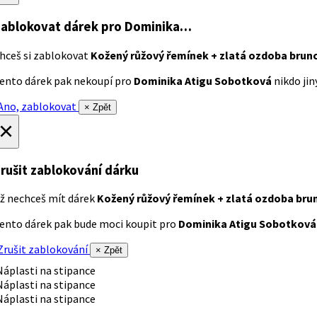
ablokovat dárek
pro Dominika…
hceš si zablokovat
Kožený růžový řemínek + zlatá ozdoba brun
ento dárek pak nekoupí pro
Dominika Atigu Sobotková
nikdo jiný
no, zablokovat
× Zpět
×
rušit zablokování dárku
ž nechceš mít dárek
Kožený růžový řemínek + zlatá ozdoba bru
ento dárek pak bude moci koupit pro
Dominika Atigu Sobotková
rušit zablokování
× Zpět