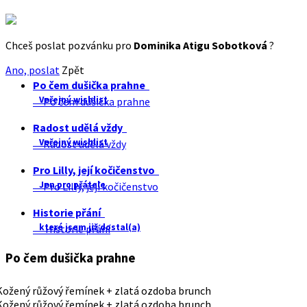
Chceš poslat pozvánku pro
Dominika Atigu Sobotková
?
Ano, poslat
Zpět
Po čem dušička prahne
Veřejný wishlist
Po čem dušička prahne
Radost udělá vždy
Veřejný wishlist
Radost udělá vždy
Pro Lilly, její kočičenstvo
Jen pro přátele
Pro Lilly, její kočičenstvo
Historie přání
které jsem již dostal(a)
Historie přání
Po čem dušička prahne