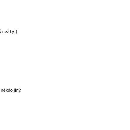
 než ty :)
někdo jiný.