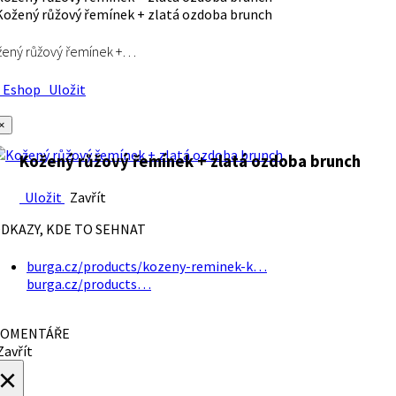
ený růžový řemínek +…
Eshop
Uložit
×
Kožený růžový řemínek + zlatá ozdoba brunch
Uložit
Zavřít
DKAZY, KDE TO SEHNAT
burga.cz/products/kozeny-reminek-k…
burga.cz/products…
OMENTÁŘE
avřít
×