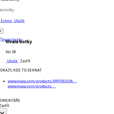
aia botky
Eshop
Uložit
×
Vivaia botky
Vel 38
Uložit
Zavřít
DKAZY, KDE TO SEHNAT
www.vivaia.com/products/XRPD01036…
www.vivaia.com/products…
OMENTÁŘE
avřít
×