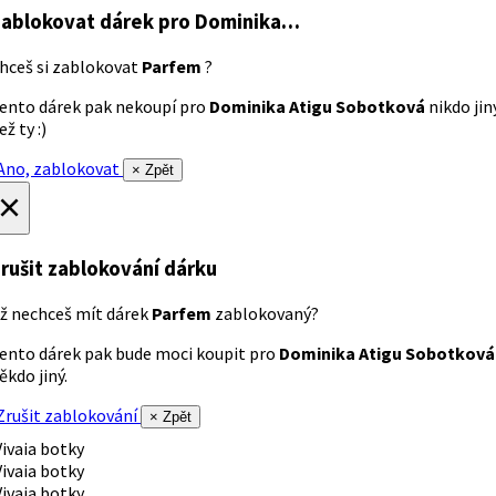
ablokovat dárek
pro Dominika…
hceš si zablokovat
Parfem
?
ento dárek pak nekoupí pro
Dominika Atigu Sobotková
nikdo jin
ež ty :)
no, zablokovat
× Zpět
×
rušit zablokování dárku
ž nechceš mít dárek
Parfem
zablokovaný?
ento dárek pak bude moci koupit pro
Dominika Atigu Sobotková
ěkdo jiný.
rušit zablokování
× Zpět