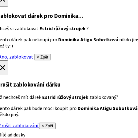
ablokovat dárek
pro Dominika…
hceš si zablokovat
Estrid růžový strojek
?
ento dárek pak nekoupí pro
Dominika Atigu Sobotková
nikdo jin
ež ty :)
no, zablokovat
× Zpět
×
rušit zablokování dárku
ž nechceš mít dárek
Estrid růžový strojek
zablokovaný?
ento dárek pak bude moci koupit pro
Dominika Atigu Sobotková
ěkdo jiný.
rušit zablokování
× Zpět