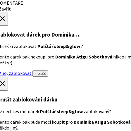
OMENTÁŘE
avřít
×
ablokovat dárek
pro Dominika…
hceš si zablokovat
Polštář sleep&glow
?
ento dárek pak nekoupí pro
Dominika Atigu Sobotková
nikdo jin
ež ty :)
no, zablokovat
× Zpět
×
rušit zablokování dárku
ž nechceš mít dárek
Polštář sleep&glow
zablokovaný?
ento dárek pak bude moci koupit pro
Dominika Atigu Sobotková
ěkdo jiný.