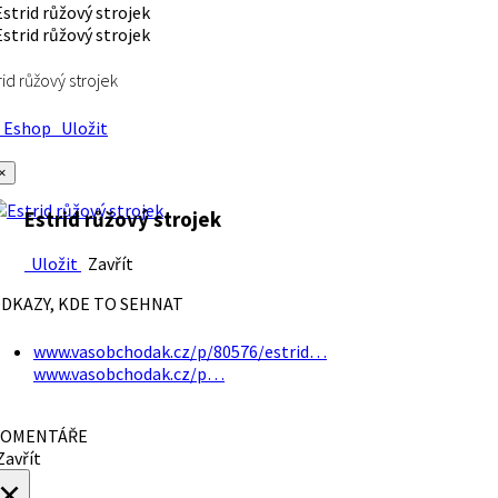
rid růžový strojek
Eshop
Uložit
×
Estrid růžový strojek
Uložit
Zavřít
DKAZY, KDE TO SEHNAT
www.vasobchodak.cz/p/80576/estrid…
www.vasobchodak.cz/p…
OMENTÁŘE
avřít
×