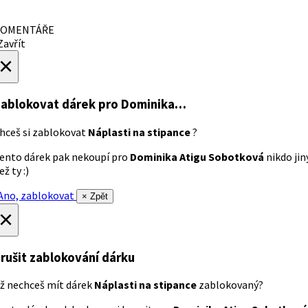
OMENTÁŘE
avřít
×
ablokovat dárek
pro Dominika…
hceš si zablokovat
Náplasti na stipance
?
ento dárek pak nekoupí pro
Dominika Atigu Sobotková
nikdo jin
ež ty :)
no, zablokovat
× Zpět
×
rušit zablokování dárku
ž nechceš mít dárek
Náplasti na stipance
zablokovaný?