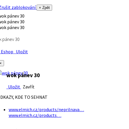
rušit zablokování
× Zpět
k pánev 30
Eshop
Uložit
×
wok pánev 30
Uložit
Zavřít
DKAZY, KDE TO SEHNAT
www.elmich.cz/products/neprilnava…
www.elmich.cz/products…