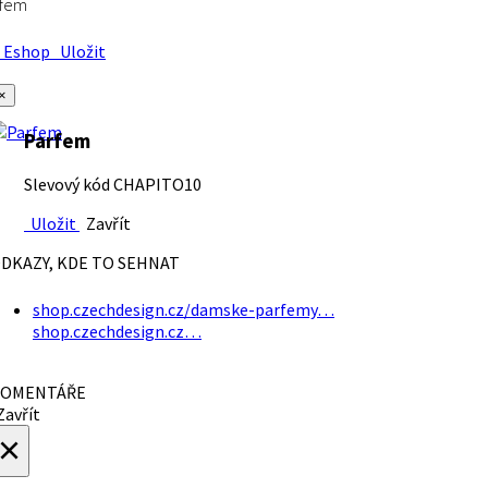
rfem
Eshop
Uložit
×
Parfem
Slevový kód CHAPITO10
Uložit
Zavřít
DKAZY, KDE TO SEHNAT
shop.czechdesign.cz/damske-parfemy…
shop.czechdesign.cz…
OMENTÁŘE
avřít
×