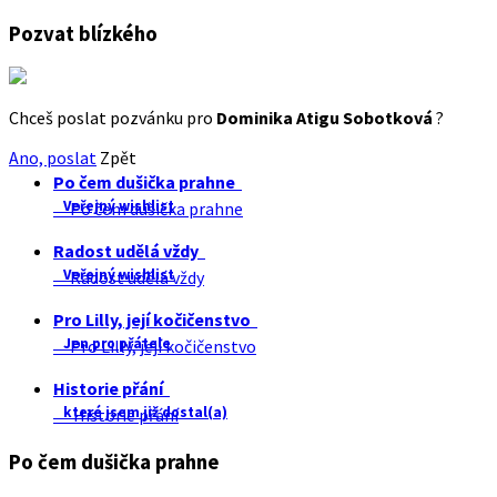
Pozvat blízkého
Chceš poslat pozvánku pro
Dominika Atigu Sobotková
?
Ano, poslat
Zpět
Po čem dušička prahne
Veřejný wishlist
Po čem dušička prahne
Radost udělá vždy
Veřejný wishlist
Radost udělá vždy
Pro Lilly, její kočičenstvo
Jen pro přátele
Pro Lilly, její kočičenstvo
Historie přání
které jsem již dostal(a)
Historie přání
Po čem dušička prahne