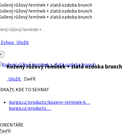
ený růžový řemínek +…
Eshop
Uložit
×
Kožený růžový řemínek + zlatá ozdoba brunch
Uložit
Zavřít
DKAZY, KDE TO SEHNAT
burga.cz/products/kozeny-reminek-k…
burga.cz/products…
OMENTÁŘE
avřít