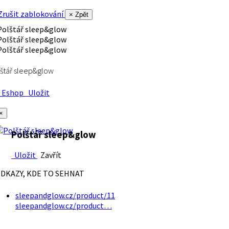
rušit zablokování
× Zpět
štář sleep&glow
Eshop
Uložit
×
Polštář sleep&glow
Uložit
Zavřít
DKAZY, KDE TO SEHNAT
sleepandglow.cz/product/11
sleepandglow.cz/product…