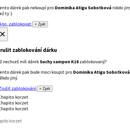
ento dárek pak nekoupí pro
Dominika Atigu Sobotková
nikdo jin
ež ty :)
no, zablokovat
× Zpět
×
rušit zablokování dárku
ž nechceš mít dárek
Suchy sampon K18
zablokovaný?
ento dárek pak bude moci koupit pro
Dominika Atigu Sobotková
ěkdo jiný.
rušit zablokování
× Zpět
pito korzet