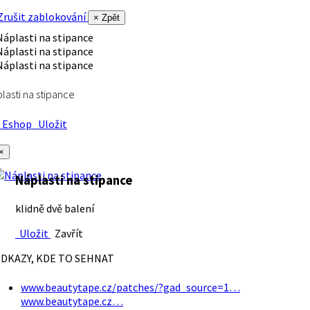
rušit zablokování
× Zpět
lasti na stipance
Eshop
Uložit
×
Náplasti na stipance
klidně dvě balení
Uložit
Zavřít
DKAZY, KDE TO SEHNAT
www.beautytape.cz/patches/?gad_source=1…
www.beautytape.cz…