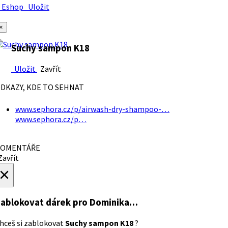
Eshop
Uložit
×
Suchy sampon K18
Uložit
Zavřít
DKAZY, KDE TO SEHNAT
www.sephora.cz/p/airwash-dry-shampoo-…
www.sephora.cz/p…
OMENTÁŘE
avřít
×
ablokovat dárek
pro Dominika…
hceš si zablokovat
Suchy sampon K18
?