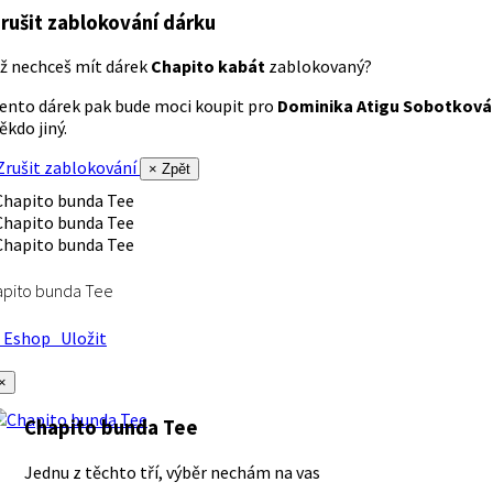
rušit zablokování dárku
ž nechceš mít dárek
Chapito kabát
zablokovaný?
ento dárek pak bude moci koupit pro
Dominika Atigu Sobotková
ěkdo jiný.
rušit zablokování
× Zpět
apito bunda Tee
Eshop
Uložit
×
Chapito bunda Tee
Jednu z těchto tří, výběr nechám na vas