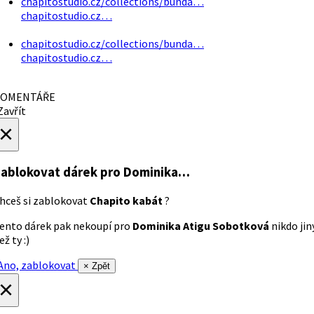
chapitostudio.cz/collections/bunda…
chapitostudio.cz…
chapitostudio.cz/collections/bunda…
chapitostudio.cz…
OMENTÁŘE
avřít
×
ablokovat dárek
pro Dominika…
hceš si zablokovat
Chapito kabát
?
ento dárek pak nekoupí pro
Dominika Atigu Sobotková
nikdo jin
ež ty :)
no, zablokovat
× Zpět
×