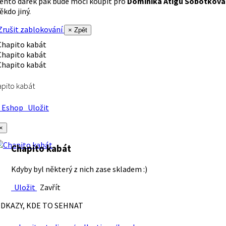
ento dárek pak bude moci koupit pro
Dominika Atigu Sobotková
ěkdo jiný.
rušit zablokování
× Zpět
pito kabát
Eshop
Uložit
×
Chapito kabát
Kdyby byl některý z nich zase skladem :)
Uložit
Zavřít
DKAZY, KDE TO SEHNAT