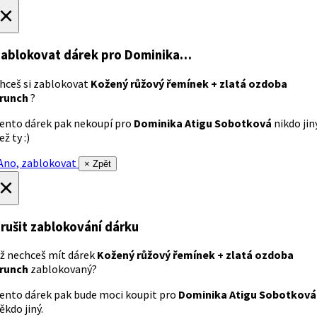
×
ablokovat dárek
pro Dominika…
hceš si zablokovat
Kožený růžový řemínek + zlatá ozdoba
runch
?
ento dárek pak nekoupí pro
Dominika Atigu Sobotková
nikdo jin
ež ty :)
no, zablokovat
× Zpět
×
rušit zablokování dárku
ž nechceš mít dárek
Kožený růžový řemínek + zlatá ozdoba
runch
zablokovaný?
ento dárek pak bude moci koupit pro
Dominika Atigu Sobotková
ěkdo jiný.