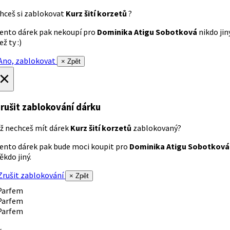
hceš si zablokovat
Kurz šití korzetů
?
ento dárek pak nekoupí pro
Dominika Atigu Sobotková
nikdo jin
ež ty :)
no, zablokovat
× Zpět
×
rušit zablokování dárku
ž nechceš mít dárek
Kurz šití korzetů
zablokovaný?
ento dárek pak bude moci koupit pro
Dominika Atigu Sobotková
ěkdo jiný.
rušit zablokování
× Zpět