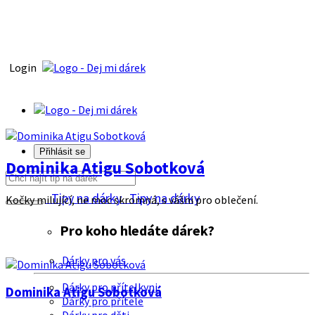
Login
Přihlásit se
Dominika Atigu Sobotková
Tipy na dárky
Tipy na dárky
Kočky milující, ne moc skromná, s vášni pro oblečení.
Pro koho hledáte dárek?
Dárky pro vás
Dárky pro přítelkyni
Dominika Atigu Sobotková
Dárky pro přítele