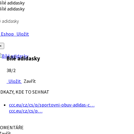
é adidasky
Eshop
Uložit
×
Bílé adidasky
38/2
Uložit
Zavřít
DKAZY, KDE TO SEHNAT
ccc.eu/cz/cs/p/sportovni-obuv-adidas-c…
ccc.eu/cz/cs/p…
OMENTÁŘE
avřít