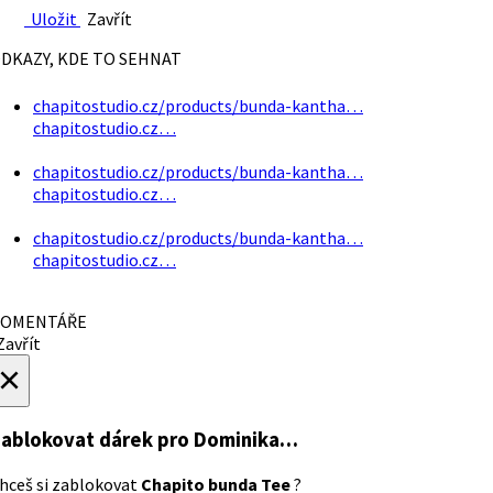
Uložit
Zavřít
DKAZY, KDE TO SEHNAT
chapitostudio.cz/products/bunda-kantha…
chapitostudio.cz…
chapitostudio.cz/products/bunda-kantha…
chapitostudio.cz…
chapitostudio.cz/products/bunda-kantha…
chapitostudio.cz…
OMENTÁŘE
avřít
×
ablokovat dárek
pro Dominika…
hceš si zablokovat
Chapito bunda Tee
?