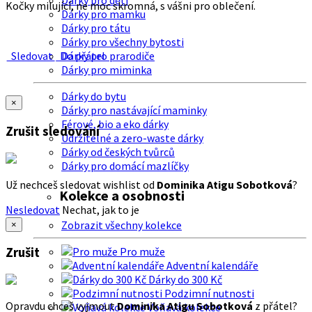
Dárky pro děti
Kočky milující, ne moc skromná, s vášni pro oblečení.
Dárky pro mamku
Dárky pro tátu
Dárky pro všechny bytosti
Sledovat
Do přátel
Dárky pro prarodiče
Dárky pro miminka
Dárky do bytu
×
Dárky pro nastávající maminky
Férové, bio a eko dárky
Zrušit sledování
Udržitelné a zero-waste dárky
Dárky od českých tvůrců
Dárky pro domácí mazlíčky
Už nechceš sledovat wishlist od
Dominika Atigu Sobotková
?
Kolekce a osobnosti
Nesledovat
Nechat, jak to je
Zobrazit všechny kolekce
×
Zrušit
Pro muže
Adventní kalendáře
Dárky do 300 Kč
Podzimní nutnosti
Opravdu chceš vyjmout
Dominika Atigu Sobotková
z přátel?
Voňavá kolekce