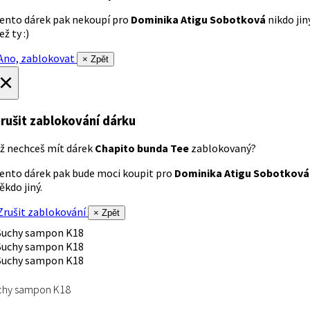
ento dárek pak nekoupí pro
Dominika Atigu Sobotková
nikdo jin
ež ty :)
no, zablokovat
× Zpět
×
rušit zablokování dárku
ž nechceš mít dárek
Chapito bunda Tee
zablokovaný?
ento dárek pak bude moci koupit pro
Dominika Atigu Sobotková
ěkdo jiný.
rušit zablokování
× Zpět
chy sampon K18