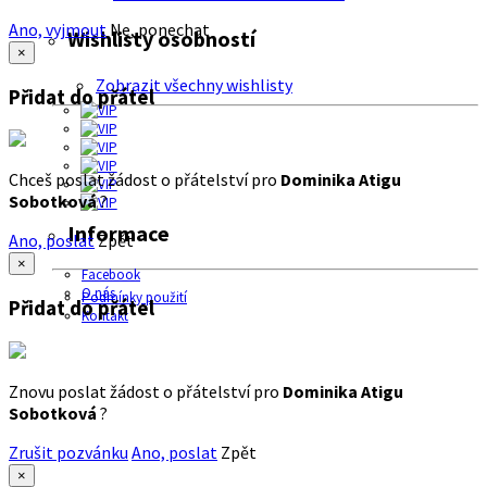
Ano, vyjmout
Ne, ponechat
Wishlisty osobností
×
Zobrazit všechny wishlisty
Přidat do přátel
Chceš poslat žádost o přátelství pro
Dominika Atigu
Sobotková
?
Informace
Ano, poslat
Zpět
×
Facebook
O nás
Podmínky použití
Přidat do přátel
Kontakt
Znovu poslat žádost o přátelství pro
Dominika Atigu
Sobotková
?
Zrušit pozvánku
Ano, poslat
Zpět
×