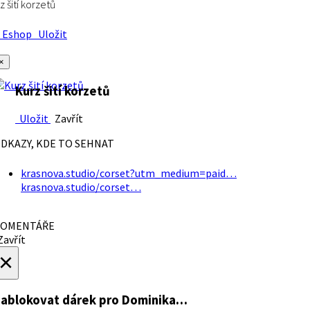
z šití korzetů
Eshop
Uložit
×
Kurz šití korzetů
Uložit
Zavřít
DKAZY, KDE TO SEHNAT
krasnova.studio/corset?utm_medium=paid…
krasnova.studio/corset…
OMENTÁŘE
avřít
×
ablokovat dárek
pro Dominika…