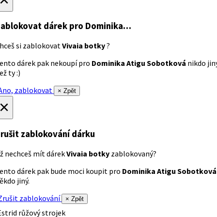
ablokovat dárek
pro Dominika…
hceš si zablokovat
Vivaia botky
?
ento dárek pak nekoupí pro
Dominika Atigu Sobotková
nikdo jin
ež ty :)
no, zablokovat
× Zpět
×
rušit zablokování dárku
ž nechceš mít dárek
Vivaia botky
zablokovaný?
ento dárek pak bude moci koupit pro
Dominika Atigu Sobotková
ěkdo jiný.
rušit zablokování
× Zpět