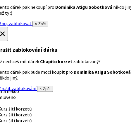
ento dárek pak nekoupí pro
Dominika Atigu Sobotková
nikdo jin
ež ty :)
no, zablokovat
× Zpět
×
rušit zablokování dárku
ž nechceš mít dárek
Chapito korzet
zablokovaný?
ento dárek pak bude moci koupit pro
Dominika Atigu Sobotková
ěkdo jiný.
rušit zablokování
× Zpět
 má někdo
mluveno