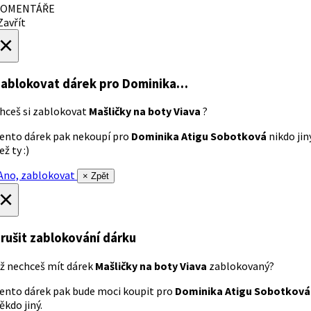
OMENTÁŘE
avřít
×
ablokovat dárek
pro Dominika…
hceš si zablokovat
Mašličky na boty Viava
?
ento dárek pak nekoupí pro
Dominika Atigu Sobotková
nikdo jin
ež ty :)
no, zablokovat
× Zpět
×
rušit zablokování dárku
ž nechceš mít dárek
Mašličky na boty Viava
zablokovaný?
ento dárek pak bude moci koupit pro
Dominika Atigu Sobotková
ěkdo jiný.