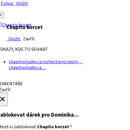
Eshop
Uložit
×
Chapito korzet
Uložit
Zavřít
DKAZY, KDE TO SEHNAT
chapitostudio.cz/collections/vesty…
chapitostudio.cz…
OMENTÁŘE
avřít
×
ablokovat dárek
pro Dominika…
hceš si zablokovat
Chapito korzet
?