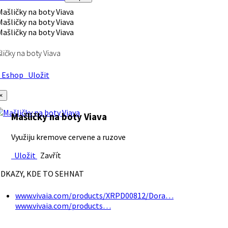
ličky na boty Viava
Eshop
Uložit
×
Mašličky na boty Viava
Využiju kremove cervene a ruzove
Uložit
Zavřít
DKAZY, KDE TO SEHNAT
www.vivaia.com/products/XRPD00812/Dora…
www.vivaia.com/products…