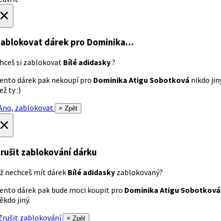
×
ablokovat dárek
pro Dominika…
hceš si zablokovat
Bílé adidasky
?
ento dárek pak nekoupí pro
Dominika Atigu Sobotková
nikdo jin
ež ty :)
no, zablokovat
× Zpět
×
rušit zablokování dárku
ž nechceš mít dárek
Bílé adidasky
zablokovaný?
ento dárek pak bude moci koupit pro
Dominika Atigu Sobotková
ěkdo jiný.
rušit zablokování
× Zpět