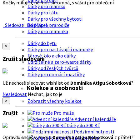
Dárky pro děti
Kočky milující, ne moc skromná, s vášni pro oblečení.
Dárky pro mamku
Dárky pro tátu
Dárky pro všechny bytosti
Sledovat
Do přátel
Dárky pro prarodiče
Dárky pro miminka
Dárky do bytu
×
Dárky pro nastávající maminky
Férové, bio a eko dárky
Zrušit sledování
Udržitelné a zero-waste dárky
Dárky od českých tvůrců
Dárky pro domácí mazlíčky
Už nechceš sledovat wishlist od
Dominika Atigu Sobotková
?
Kolekce a osobnosti
Nesledovat
Nechat, jak to je
Zobrazit všechny kolekce
×
Zrušit
Pro muže
Adventní kalendáře
Dárky do 300 Kč
Podzimní nutnosti
Opravdu chceš vyjmout
Dominika Atigu Sobotková
z přátel?
Voňavá kolekce