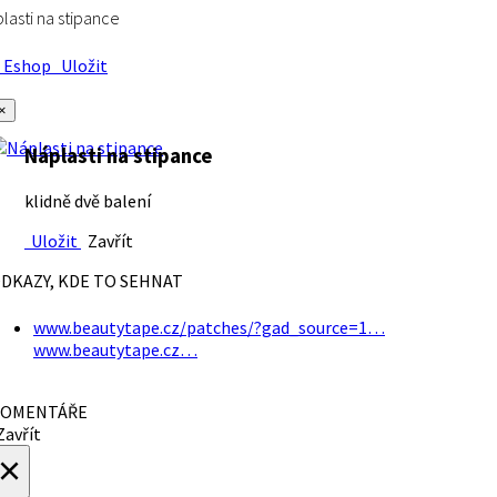
lasti na stipance
Eshop
Uložit
×
Náplasti na stipance
klidně dvě balení
Uložit
Zavřít
DKAZY, KDE TO SEHNAT
www.beautytape.cz/patches/?gad_source=1…
www.beautytape.cz…
OMENTÁŘE
avřít
×