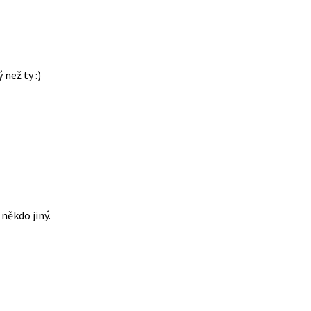
 než ty :)
někdo jiný.