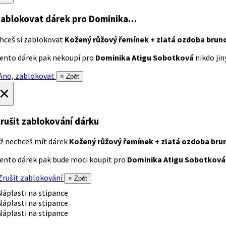
ablokovat dárek
pro Dominika…
hceš si zablokovat
Kožený růžový řemínek + zlatá ozdoba brun
ento dárek pak nekoupí pro
Dominika Atigu Sobotková
nikdo jiný
no, zablokovat
× Zpět
×
rušit zablokování dárku
ž nechceš mít dárek
Kožený růžový řemínek + zlatá ozdoba bru
ento dárek pak bude moci koupit pro
Dominika Atigu Sobotková
rušit zablokování
× Zpět