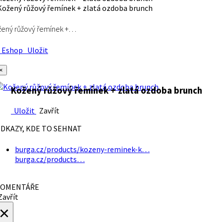
ený růžový řemínek +…
Eshop
Uložit
×
Kožený růžový řemínek + zlatá ozdoba brunch
Uložit
Zavřít
DKAZY, KDE TO SEHNAT
burga.cz/products/kozeny-reminek-k…
burga.cz/products…
OMENTÁŘE
avřít
×