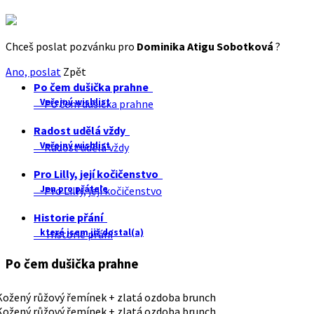
Chceš poslat pozvánku pro
Dominika Atigu Sobotková
?
Ano, poslat
Zpět
Po čem dušička prahne
Veřejný wishlist
Po čem dušička prahne
Radost udělá vždy
Veřejný wishlist
Radost udělá vždy
Pro Lilly, její kočičenstvo
Jen pro přátele
Pro Lilly, její kočičenstvo
Historie přání
které jsem již dostal(a)
Historie přání
Po čem dušička prahne