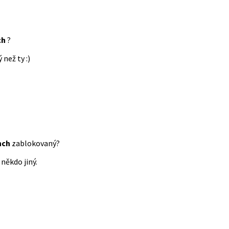
ch
?
 než ty :)
nch
zablokovaný?
někdo jiný.