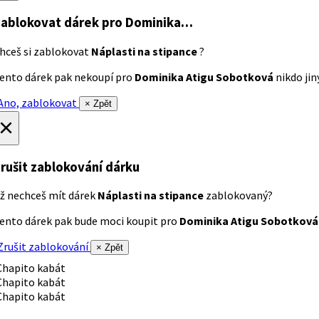
ablokovat dárek
pro Dominika…
hceš si zablokovat
Náplasti na stipance
?
ento dárek pak nekoupí pro
Dominika Atigu Sobotková
nikdo jiný
no, zablokovat
× Zpět
×
rušit zablokování dárku
ž nechceš mít dárek
Náplasti na stipance
zablokovaný?
ento dárek pak bude moci koupit pro
Dominika Atigu Sobotková
rušit zablokování
× Zpět