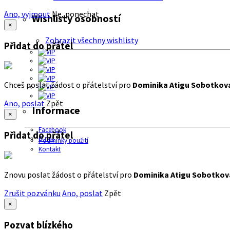
Ano, vyjmout
Ne, ponechat
Wishlisty osobností
×
Zobrazit všechny wishlisty
Přidat do přátel
Chceš poslat žádost o přátelství pro
Dominika Atigu Sobotkov
Ano, poslat
Zpět
Informace
×
Facebook
Přidat do přátel
O nás
Podmínky použití
Kontakt
Znovu poslat žádost o přátelství pro
Dominika Atigu Sobotkov
Zrušit pozvánku
Ano, poslat
Zpět
×
Pozvat blízkého