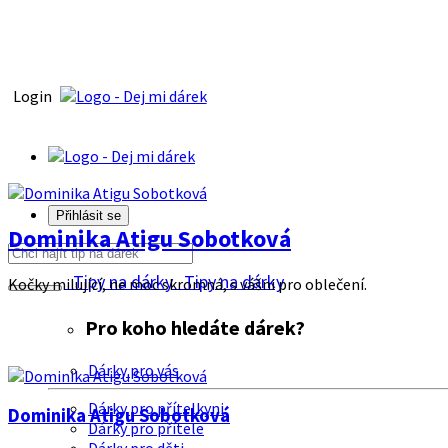
Login
Přihlásit se
Dominika Atigu Sobotková
Tipy na dárky
Tipy na dárky
Kočky milující, ne moc skromná, s vášni pro oblečení.
Pro koho hledáte dárek?
Dárky pro vás
Dárky pro přítelkyni
Dominika Atigu Sobotková
Dárky pro přítele