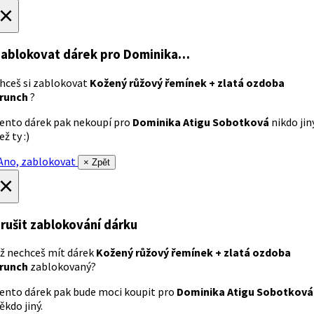
×
ablokovat dárek
pro Dominika…
hceš si zablokovat
Kožený růžový řemínek + zlatá ozdoba
runch
?
ento dárek pak nekoupí pro
Dominika Atigu Sobotková
nikdo jin
ež ty :)
no, zablokovat
× Zpět
×
rušit zablokování dárku
ž nechceš mít dárek
Kožený růžový řemínek + zlatá ozdoba
runch
zablokovaný?
ento dárek pak bude moci koupit pro
Dominika Atigu Sobotková
ěkdo jiný.