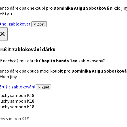
ento dárek pak nekoupí pro
Dominika Atigu Sobotková
nikdo jin
ež ty :)
no, zablokovat
× Zpět
×
rušit zablokování dárku
ž nechceš mít dárek
Chapito bunda Tee
zablokovaný?
ento dárek pak bude moci koupit pro
Dominika Atigu Sobotková
ěkdo jiný.
rušit zablokování
× Zpět
chy sampon K18