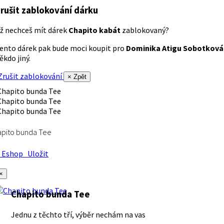
rušit zablokování dárku
ž nechceš mít dárek
Chapito kabát
zablokovaný?
ento dárek pak bude moci koupit pro
Dominika Atigu Sobotková
ěkdo jiný.
rušit zablokování
× Zpět
apito bunda Tee
Eshop
Uložit
×
Chapito bunda Tee
Jednu z těchto tří, výběr nechám na vas