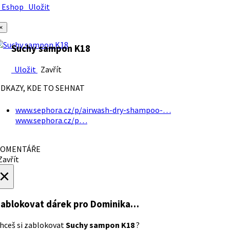
Eshop
Uložit
×
Suchy sampon K18
Uložit
Zavřít
DKAZY, KDE TO SEHNAT
www.sephora.cz/p/airwash-dry-shampoo-…
www.sephora.cz/p…
OMENTÁŘE
avřít
×
ablokovat dárek
pro Dominika…
hceš si zablokovat
Suchy sampon K18
?