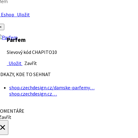
rfem
Eshop
Uložit
×
Parfem
Slevový kód CHAPITO10
Uložit
Zavřít
DKAZY, KDE TO SEHNAT
shop.czechdesign.cz/damske-parfemy…
shop.czechdesign.cz…
OMENTÁŘE
avřít
×