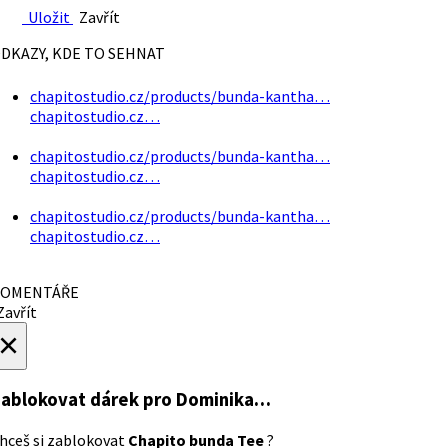
Uložit
Zavřít
DKAZY, KDE TO SEHNAT
chapitostudio.cz/products/bunda-kantha…
chapitostudio.cz…
chapitostudio.cz/products/bunda-kantha…
chapitostudio.cz…
chapitostudio.cz/products/bunda-kantha…
chapitostudio.cz…
OMENTÁŘE
avřít
×
ablokovat dárek
pro Dominika…
hceš si zablokovat
Chapito bunda Tee
?