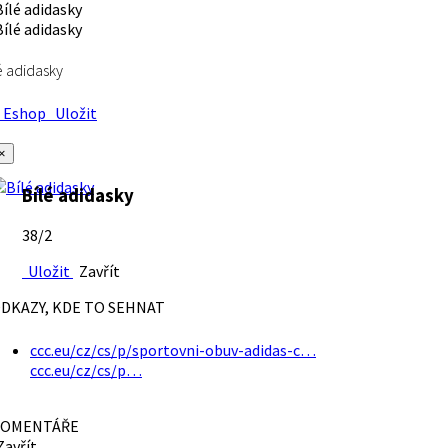
é adidasky
Eshop
Uložit
×
Bílé adidasky
38/2
Uložit
Zavřít
DKAZY, KDE TO SEHNAT
ccc.eu/cz/cs/p/sportovni-obuv-adidas-c…
ccc.eu/cz/cs/p…
OMENTÁŘE
avřít