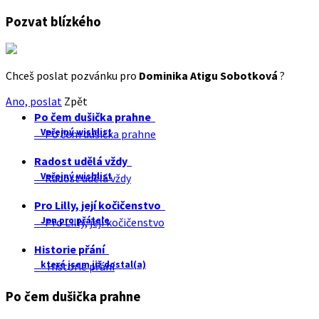
Pozvat blízkého
Chceš poslat pozvánku pro
Dominika Atigu Sobotková
?
Ano, poslat
Zpět
Po čem dušička prahne
Veřejný wishlist
Po čem dušička prahne
Radost udělá vždy
Veřejný wishlist
Radost udělá vždy
Pro Lilly, její kočičenstvo
Jen pro přátele
Pro Lilly, její kočičenstvo
Historie přání
které jsem již dostal(a)
Historie přání
Po čem dušička prahne