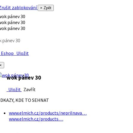
rušit zablokování
× Zpět
k pánev 30
Eshop
Uložit
×
wok pánev 30
Uložit
Zavřít
DKAZY, KDE TO SEHNAT
www.elmich.cz/products/neprilnava…
www.elmich.cz/products…