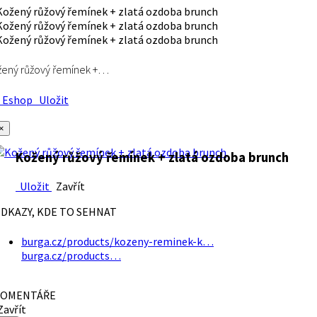
ený růžový řemínek +…
Eshop
Uložit
×
Kožený růžový řemínek + zlatá ozdoba brunch
Uložit
Zavřít
DKAZY, KDE TO SEHNAT
burga.cz/products/kozeny-reminek-k…
burga.cz/products…
OMENTÁŘE
avřít