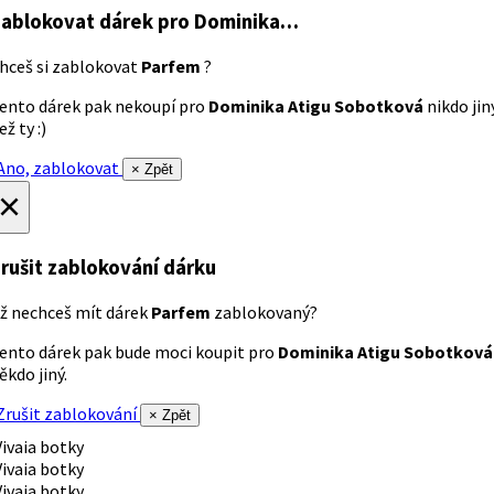
ablokovat dárek
pro Dominika…
hceš si zablokovat
Parfem
?
ento dárek pak nekoupí pro
Dominika Atigu Sobotková
nikdo jin
ež ty :)
no, zablokovat
× Zpět
×
rušit zablokování dárku
ž nechceš mít dárek
Parfem
zablokovaný?
ento dárek pak bude moci koupit pro
Dominika Atigu Sobotková
ěkdo jiný.
rušit zablokování
× Zpět