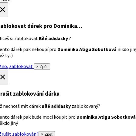
×
ablokovat dárek
pro Dominika…
hceš si zablokovat
Bílé adidasky
?
ento dárek pak nekoupí pro
Dominika Atigu Sobotková
nikdo jin
ež ty :)
no, zablokovat
× Zpět
×
rušit zablokování dárku
ž nechceš mít dárek
Bílé adidasky
zablokovaný?
ento dárek pak bude moci koupit pro
Dominika Atigu Sobotková
ěkdo jiný.
rušit zablokování
× Zpět