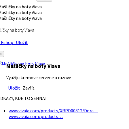
ličky na boty Viava
Eshop
Uložit
×
Mašličky na boty Viava
Využiju kremove cervene a ruzove
Uložit
Zavřít
DKAZY, KDE TO SEHNAT
www.vivaia.com/products/XRPD00812/Dora…
www.vivaia.com/products…