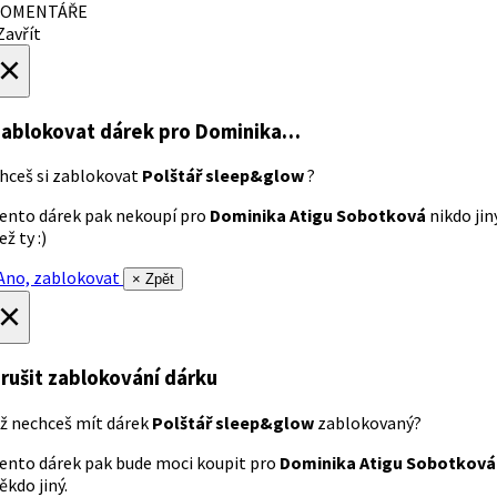
OMENTÁŘE
avřít
×
ablokovat dárek
pro Dominika…
hceš si zablokovat
Polštář sleep&glow
?
ento dárek pak nekoupí pro
Dominika Atigu Sobotková
nikdo jin
ež ty :)
no, zablokovat
× Zpět
×
rušit zablokování dárku
ž nechceš mít dárek
Polštář sleep&glow
zablokovaný?
ento dárek pak bude moci koupit pro
Dominika Atigu Sobotková
ěkdo jiný.