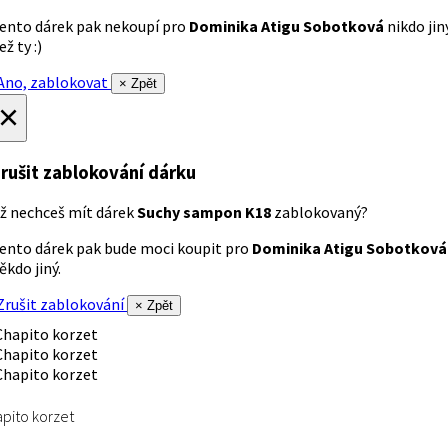
ento dárek pak nekoupí pro
Dominika Atigu Sobotková
nikdo jin
ež ty :)
no, zablokovat
× Zpět
×
rušit zablokování dárku
ž nechceš mít dárek
Suchy sampon K18
zablokovaný?
ento dárek pak bude moci koupit pro
Dominika Atigu Sobotková
ěkdo jiný.
rušit zablokování
× Zpět
pito korzet