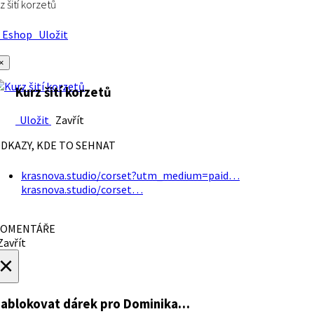
z šití korzetů
Eshop
Uložit
×
Kurz šití korzetů
Uložit
Zavřít
DKAZY, KDE TO SEHNAT
krasnova.studio/corset?utm_medium=paid…
krasnova.studio/corset…
OMENTÁŘE
avřít
×
ablokovat dárek
pro Dominika…