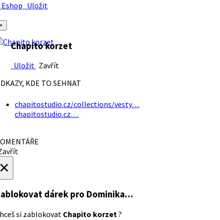
Eshop
Uložit
×
Chapito korzet
Uložit
Zavřít
DKAZY, KDE TO SEHNAT
chapitostudio.cz/collections/vesty…
chapitostudio.cz…
OMENTÁŘE
avřít
×
ablokovat dárek
pro Dominika…
hceš si zablokovat
Chapito korzet
?