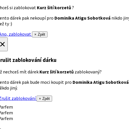
hceš si zablokovat
Kurz šití korzetů
?
ento dárek pak nekoupí pro
Dominika Atigu Sobotková
nikdo jin
ež ty :)
no, zablokovat
× Zpět
×
rušit zablokování dárku
ž nechceš mít dárek
Kurz šití korzetů
zablokovaný?
ento dárek pak bude moci koupit pro
Dominika Atigu Sobotková
ěkdo jiný.
rušit zablokování
× Zpět