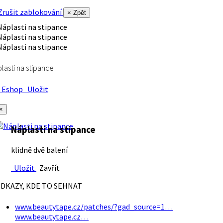
rušit zablokování
× Zpět
lasti na stipance
Eshop
Uložit
×
Náplasti na stipance
klidně dvě balení
Uložit
Zavřít
DKAZY, KDE TO SEHNAT
www.beautytape.cz/patches/?gad_source=1…
www.beautytape.cz…