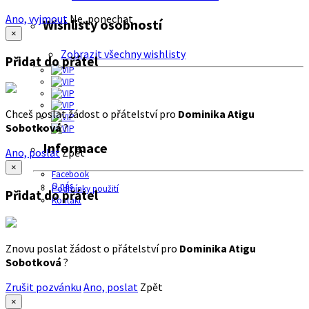
Ano, vyjmout
Ne, ponechat
Wishlisty osobností
×
Zobrazit všechny wishlisty
Přidat do přátel
Chceš poslat žádost o přátelství pro
Dominika Atigu
Sobotková
?
Informace
Ano, poslat
Zpět
×
Facebook
O nás
Podmínky použití
Přidat do přátel
Kontakt
Znovu poslat žádost o přátelství pro
Dominika Atigu
Sobotková
?
Zrušit pozvánku
Ano, poslat
Zpět
×