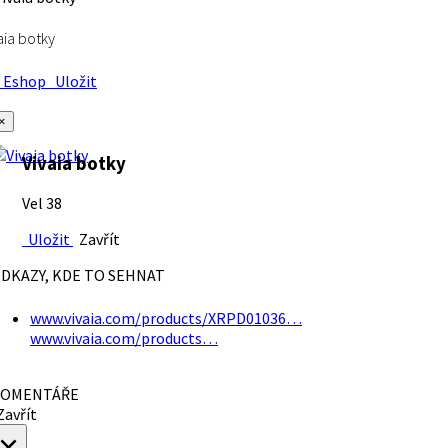
aia botky
Eshop
Uložit
×
Vivaia botky
Vel 38
Uložit
Zavřít
DKAZY, KDE TO SEHNAT
www.vivaia.com/products/XRPD01036…
www.vivaia.com/products…
OMENTÁŘE
avřít
×