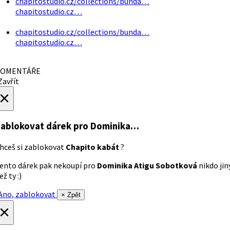
chapitostudio.cz/collections/bunda…
chapitostudio.cz…
chapitostudio.cz/collections/bunda…
chapitostudio.cz…
OMENTÁŘE
avřít
×
ablokovat dárek
pro Dominika…
hceš si zablokovat
Chapito kabát
?
ento dárek pak nekoupí pro
Dominika Atigu Sobotková
nikdo jin
ež ty :)
no, zablokovat
× Zpět
×