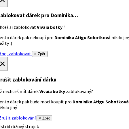
ablokovat dárek
pro Dominika…
hceš si zablokovat
Vivaia botky
?
ento dárek pak nekoupí pro
Dominika Atigu Sobotková
nikdo jin
ež ty :)
no, zablokovat
× Zpět
×
rušit zablokování dárku
ž nechceš mít dárek
Vivaia botky
zablokovaný?
ento dárek pak bude moci koupit pro
Dominika Atigu Sobotková
ěkdo jiný.
rušit zablokování
× Zpět