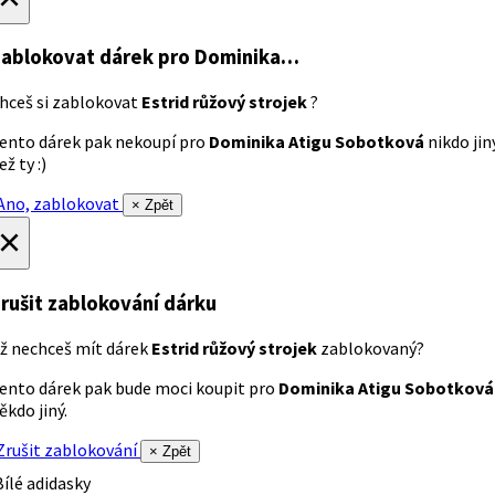
ablokovat dárek
pro Dominika…
hceš si zablokovat
Estrid růžový strojek
?
ento dárek pak nekoupí pro
Dominika Atigu Sobotková
nikdo jin
ež ty :)
no, zablokovat
× Zpět
×
rušit zablokování dárku
ž nechceš mít dárek
Estrid růžový strojek
zablokovaný?
ento dárek pak bude moci koupit pro
Dominika Atigu Sobotková
ěkdo jiný.
rušit zablokování
× Zpět