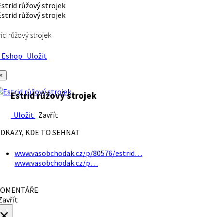
rid růžový strojek
Eshop
Uložit
×
Estrid růžový strojek
Uložit
Zavřít
DKAZY, KDE TO SEHNAT
www.vasobchodak.cz/p/80576/estrid…
www.vasobchodak.cz/p…
OMENTÁŘE
avřít
×