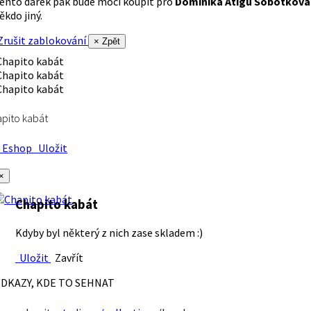
ento dárek pak bude moci koupit pro
Dominika Atigu Sobotková
ěkdo jiný.
rušit zablokování
× Zpět
pito kabát
Eshop
Uložit
×
Chapito kabát
Kdyby byl některý z nich zase skladem :)
Uložit
Zavřít
DKAZY, KDE TO SEHNAT