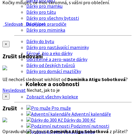
Dárky pro děti
Kočky milující, ne moc skromná, s vášni pro oblečení.
Dárky pro mamku
Dárky pro tátu
Dárky pro všechny bytosti
Sledovat
Do přátel
Dárky pro prarodiče
Dárky pro miminka
Dárky do bytu
×
Dárky pro nastávající maminky
Férové, bio a eko dárky
Zrušit sledování
Udržitelné a zero-waste dárky
Dárky od českých tvůrců
Dárky pro domácí mazlíčky
Už nechceš sledovat wishlist od
Dominika Atigu Sobotková
?
Kolekce a osobnosti
Nesledovat
Nechat, jak to je
Zobrazit všechny kolekce
×
Zrušit
Pro muže
Adventní kalendáře
Dárky do 300 Kč
Podzimní nutnosti
Opravdu chceš vyjmout
Dominika Atigu Sobotková
z přátel?
Voňavá kolekce