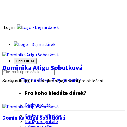
Login
Přihlásit se
Dominika Atigu Sobotková
Tipy na dárky
Tipy na dárky
Kočky milující, ne moc skromná, s vášni pro oblečení.
Pro koho hledáte dárek?
Dárky pro vás
Dárky pro přítelkyni
Dominika Atigu Sobotková
Dárky pro přítele