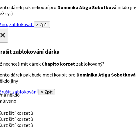
ento dárek pak nekoupí pro
Dominika Atigu Sobotková
nikdo jin
ež ty :)
no, zablokovat
× Zpět
×
rušit zablokování dárku
ž nechceš mít dárek
Chapito korzet
zablokovaný?
ento dárek pak bude moci koupit pro
Dominika Atigu Sobotková
ěkdo jiný.
rušit zablokování
× Zpět
 má někdo
mluveno