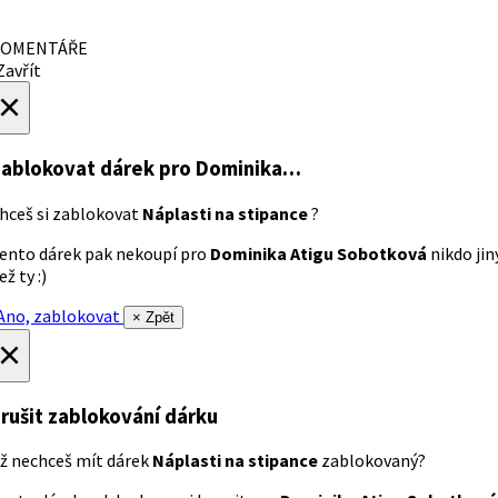
OMENTÁŘE
avřít
×
ablokovat dárek
pro Dominika…
hceš si zablokovat
Náplasti na stipance
?
ento dárek pak nekoupí pro
Dominika Atigu Sobotková
nikdo jin
ež ty :)
no, zablokovat
× Zpět
×
rušit zablokování dárku
ž nechceš mít dárek
Náplasti na stipance
zablokovaný?