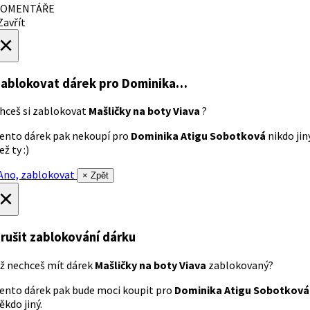
OMENTÁŘE
avřít
×
ablokovat dárek
pro Dominika…
hceš si zablokovat
Mašličky na boty Viava
?
ento dárek pak nekoupí pro
Dominika Atigu Sobotková
nikdo jin
ež ty :)
no, zablokovat
× Zpět
×
rušit zablokování dárku
ž nechceš mít dárek
Mašličky na boty Viava
zablokovaný?
ento dárek pak bude moci koupit pro
Dominika Atigu Sobotková
ěkdo jiný.