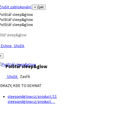
rušit zablokování
× Zpět
štář sleep&glow
Eshop
Uložit
×
Polštář sleep&glow
Uložit
Zavřít
DKAZY, KDE TO SEHNAT
sleepandglow.cz/product/11
sleepandglow.cz/product…