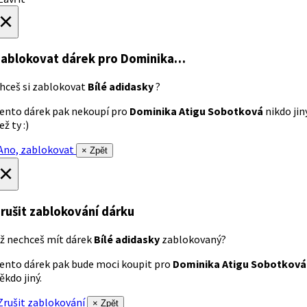
×
ablokovat dárek
pro Dominika…
hceš si zablokovat
Bílé adidasky
?
ento dárek pak nekoupí pro
Dominika Atigu Sobotková
nikdo jin
ež ty :)
no, zablokovat
× Zpět
×
rušit zablokování dárku
ž nechceš mít dárek
Bílé adidasky
zablokovaný?
ento dárek pak bude moci koupit pro
Dominika Atigu Sobotková
ěkdo jiný.
rušit zablokování
× Zpět