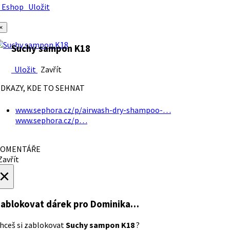
Eshop
Uložit
×
Suchy sampon K18
Uložit
Zavřít
DKAZY, KDE TO SEHNAT
www.sephora.cz/p/airwash-dry-shampoo-…
www.sephora.cz/p…
OMENTÁŘE
avřít
×
ablokovat dárek
pro Dominika…
hceš si zablokovat
Suchy sampon K18
?