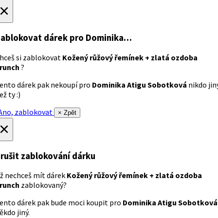
×
ablokovat dárek
pro Dominika…
hceš si zablokovat
Kožený růžový řemínek + zlatá ozdoba
runch
?
ento dárek pak nekoupí pro
Dominika Atigu Sobotková
nikdo jin
ež ty :)
no, zablokovat
× Zpět
×
rušit zablokování dárku
ž nechceš mít dárek
Kožený růžový řemínek + zlatá ozdoba
runch
zablokovaný?
ento dárek pak bude moci koupit pro
Dominika Atigu Sobotková
ěkdo jiný.