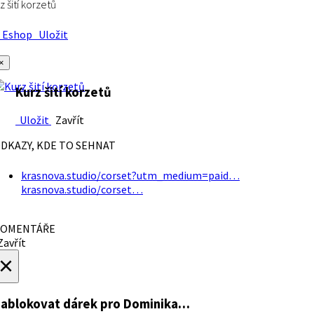
z šití korzetů
Eshop
Uložit
×
Kurz šití korzetů
Uložit
Zavřít
DKAZY, KDE TO SEHNAT
krasnova.studio/corset?utm_medium=paid…
krasnova.studio/corset…
OMENTÁŘE
avřít
×
ablokovat dárek
pro Dominika…