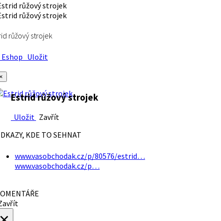
rid růžový strojek
Eshop
Uložit
×
Estrid růžový strojek
Uložit
Zavřít
DKAZY, KDE TO SEHNAT
www.vasobchodak.cz/p/80576/estrid…
www.vasobchodak.cz/p…
OMENTÁŘE
avřít
×