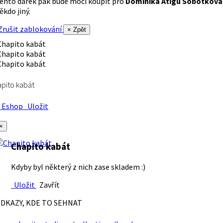
ento dárek pak bude moci koupit pro
Dominika Atigu Sobotková
ěkdo jiný.
rušit zablokování
× Zpět
pito kabát
Eshop
Uložit
×
Chapito kabát
Kdyby byl některý z nich zase skladem :)
Uložit
Zavřít
DKAZY, KDE TO SEHNAT