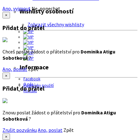
Ano, vyjmout
Ne, ponechat
Wishlisty osobností
×
Zobrazit všechny wishlisty
Přidat do přátel
Chceš poslat žádost o přátelství pro
Dominika Atigu
Sobotková
?
Informace
Ano, poslat
Zpět
×
Facebook
O nás
Podmínky použití
Přidat do přátel
Kontakt
Znovu poslat žádost o přátelství pro
Dominika Atigu
Sobotková
?
Zrušit pozvánku
Ano, poslat
Zpět
×