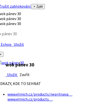
rušit zablokování
× Zpět
k pánev 30
Eshop
Uložit
×
wok pánev 30
Uložit
Zavřít
DKAZY, KDE TO SEHNAT
www.elmich.cz/products/neprilnava…
www.elmich.cz/products…