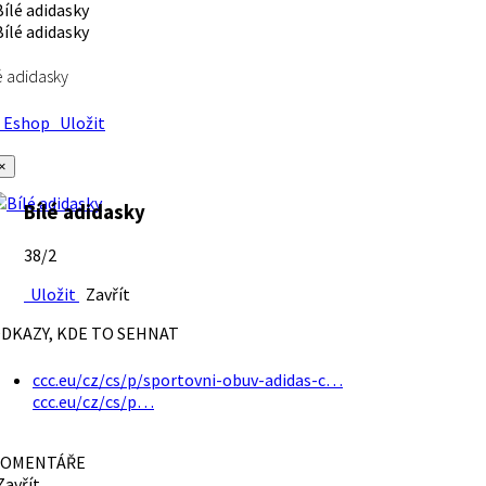
é adidasky
Eshop
Uložit
×
Bílé adidasky
38/2
Uložit
Zavřít
DKAZY, KDE TO SEHNAT
ccc.eu/cz/cs/p/sportovni-obuv-adidas-c…
ccc.eu/cz/cs/p…
OMENTÁŘE
avřít