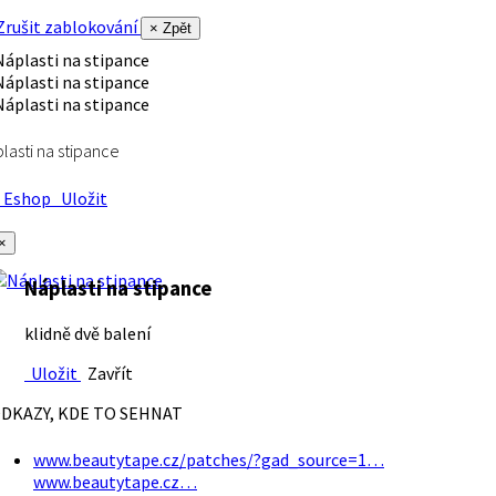
rušit zablokování
× Zpět
lasti na stipance
Eshop
Uložit
×
Náplasti na stipance
klidně dvě balení
Uložit
Zavřít
DKAZY, KDE TO SEHNAT
www.beautytape.cz/patches/?gad_source=1…
www.beautytape.cz…