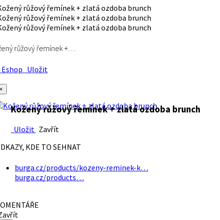
ený růžový řemínek +…
Eshop
Uložit
×
Kožený růžový řemínek + zlatá ozdoba brunch
Uložit
Zavřít
DKAZY, KDE TO SEHNAT
burga.cz/products/kozeny-reminek-k…
burga.cz/products…
OMENTÁŘE
avřít