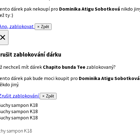
ento dárek pak nekoupí pro
Dominika Atigu Sobotková
nikdo jin
ež ty :)
no, zablokovat
× Zpět
×
rušit zablokování dárku
ž nechceš mít dárek
Chapito bunda Tee
zablokovaný?
ento dárek pak bude moci koupit pro
Dominika Atigu Sobotková
ěkdo jiný.
rušit zablokování
× Zpět
chy sampon K18