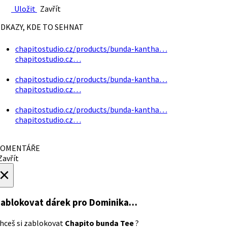
Uložit
Zavřít
DKAZY, KDE TO SEHNAT
chapitostudio.cz/products/bunda-kantha…
chapitostudio.cz…
chapitostudio.cz/products/bunda-kantha…
chapitostudio.cz…
chapitostudio.cz/products/bunda-kantha…
chapitostudio.cz…
OMENTÁŘE
avřít
×
ablokovat dárek
pro Dominika…
hceš si zablokovat
Chapito bunda Tee
?