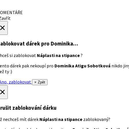
OMENTÁŘE
avřít
×
ablokovat dárek
pro Dominika…
hceš si zablokovat
Náplasti na stipance
?
ento dárek pak nekoupí pro
Dominika Atigu Sobotková
nikdo jin
ež ty :)
no, zablokovat
× Zpět
×
rušit zablokování dárku
ž nechceš mít dárek
Náplasti na stipance
zablokovaný?