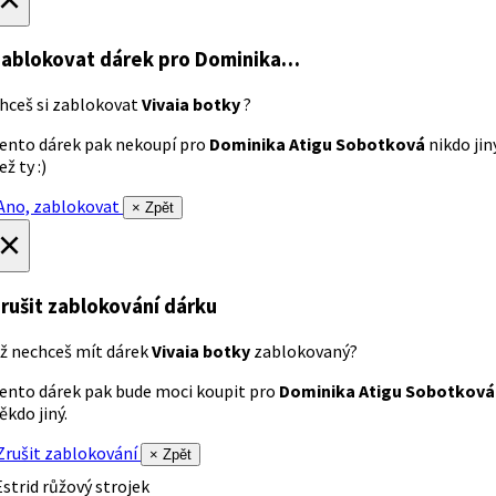
ablokovat dárek
pro Dominika…
hceš si zablokovat
Vivaia botky
?
ento dárek pak nekoupí pro
Dominika Atigu Sobotková
nikdo jin
ež ty :)
no, zablokovat
× Zpět
×
rušit zablokování dárku
ž nechceš mít dárek
Vivaia botky
zablokovaný?
ento dárek pak bude moci koupit pro
Dominika Atigu Sobotková
ěkdo jiný.
rušit zablokování
× Zpět