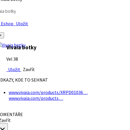
aia botky
Eshop
Uložit
×
Vivaia botky
Vel 38
Uložit
Zavřít
DKAZY, KDE TO SEHNAT
www.vivaia.com/products/XRPD01036…
www.vivaia.com/products…
OMENTÁŘE
avřít
×