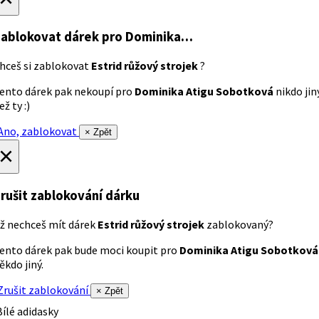
ablokovat dárek
pro Dominika…
hceš si zablokovat
Estrid růžový strojek
?
ento dárek pak nekoupí pro
Dominika Atigu Sobotková
nikdo jin
ež ty :)
no, zablokovat
× Zpět
×
rušit zablokování dárku
ž nechceš mít dárek
Estrid růžový strojek
zablokovaný?
ento dárek pak bude moci koupit pro
Dominika Atigu Sobotková
ěkdo jiný.
rušit zablokování
× Zpět