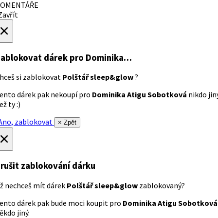
OMENTÁŘE
avřít
×
ablokovat dárek
pro Dominika…
hceš si zablokovat
Polštář sleep&glow
?
ento dárek pak nekoupí pro
Dominika Atigu Sobotková
nikdo jin
ež ty :)
no, zablokovat
× Zpět
×
rušit zablokování dárku
ž nechceš mít dárek
Polštář sleep&glow
zablokovaný?
ento dárek pak bude moci koupit pro
Dominika Atigu Sobotková
ěkdo jiný.