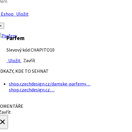
rfem
Eshop
Uložit
×
Parfem
Slevový kód CHAPITO10
Uložit
Zavřít
DKAZY, KDE TO SEHNAT
shop.czechdesign.cz/damske-parfemy…
shop.czechdesign.cz…
OMENTÁŘE
avřít
×