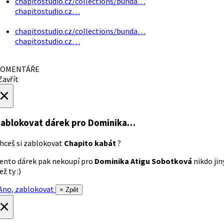
chapitostudio.cz/collections/bunda…
chapitostudio.cz…
chapitostudio.cz/collections/bunda…
chapitostudio.cz…
OMENTÁŘE
avřít
×
ablokovat dárek
pro Dominika…
hceš si zablokovat
Chapito kabát
?
ento dárek pak nekoupí pro
Dominika Atigu Sobotková
nikdo jin
ež ty :)
no, zablokovat
× Zpět
×