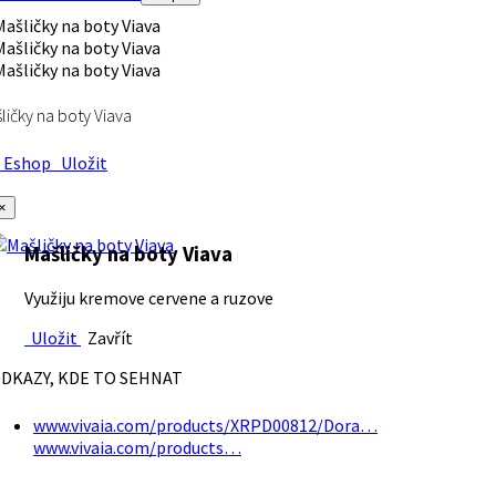
ličky na boty Viava
Eshop
Uložit
×
Mašličky na boty Viava
Využiju kremove cervene a ruzove
Uložit
Zavřít
DKAZY, KDE TO SEHNAT
www.vivaia.com/products/XRPD00812/Dora…
www.vivaia.com/products…