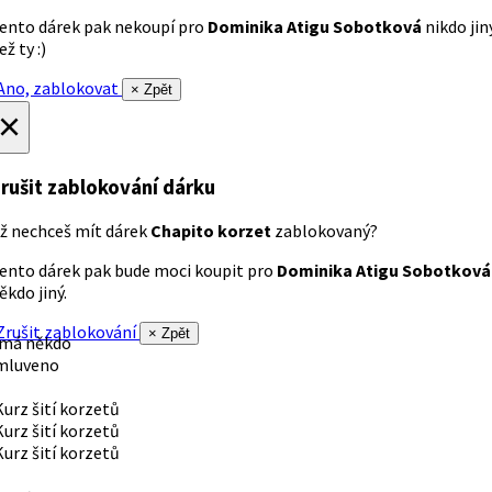
ento dárek pak nekoupí pro
Dominika Atigu Sobotková
nikdo jin
ež ty :)
no, zablokovat
× Zpět
×
rušit zablokování dárku
ž nechceš mít dárek
Chapito korzet
zablokovaný?
ento dárek pak bude moci koupit pro
Dominika Atigu Sobotková
ěkdo jiný.
rušit zablokování
× Zpět
 má někdo
mluveno