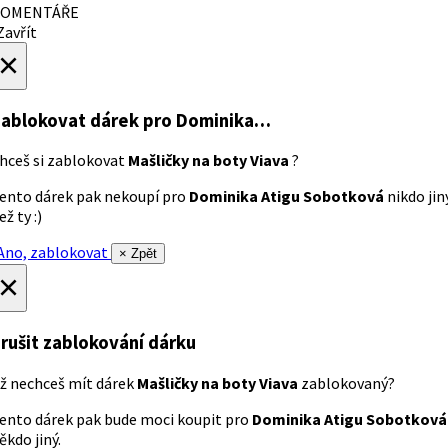
OMENTÁŘE
avřít
×
ablokovat dárek
pro Dominika…
hceš si zablokovat
Mašličky na boty Viava
?
ento dárek pak nekoupí pro
Dominika Atigu Sobotková
nikdo jin
ež ty :)
no, zablokovat
× Zpět
×
rušit zablokování dárku
ž nechceš mít dárek
Mašličky na boty Viava
zablokovaný?
ento dárek pak bude moci koupit pro
Dominika Atigu Sobotková
ěkdo jiný.