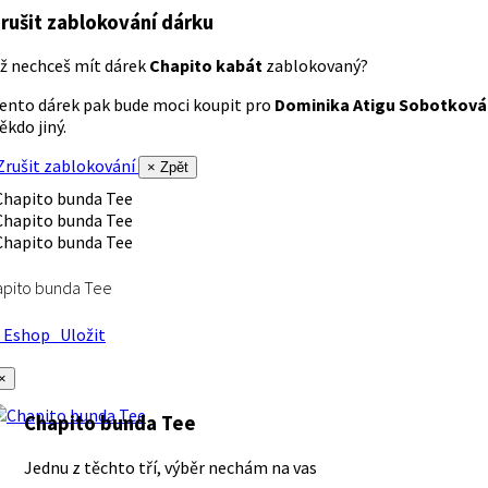
rušit zablokování dárku
ž nechceš mít dárek
Chapito kabát
zablokovaný?
ento dárek pak bude moci koupit pro
Dominika Atigu Sobotková
ěkdo jiný.
rušit zablokování
× Zpět
apito bunda Tee
Eshop
Uložit
×
Chapito bunda Tee
Jednu z těchto tří, výběr nechám na vas