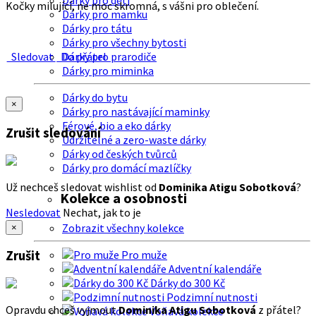
Dárky pro děti
Kočky milující, ne moc skromná, s vášni pro oblečení.
Dárky pro mamku
Dárky pro tátu
Dárky pro všechny bytosti
Sledovat
Do přátel
Dárky pro prarodiče
Dárky pro miminka
Dárky do bytu
×
Dárky pro nastávající maminky
Férové, bio a eko dárky
Zrušit sledování
Udržitelné a zero-waste dárky
Dárky od českých tvůrců
Dárky pro domácí mazlíčky
Už nechceš sledovat wishlist od
Dominika Atigu Sobotková
?
Kolekce a osobnosti
Nesledovat
Nechat, jak to je
Zobrazit všechny kolekce
×
Zrušit
Pro muže
Adventní kalendáře
Dárky do 300 Kč
Podzimní nutnosti
Opravdu chceš vyjmout
Dominika Atigu Sobotková
z přátel?
Voňavá kolekce