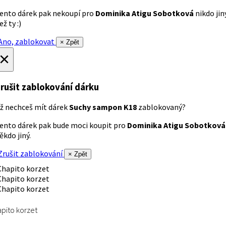
ento dárek pak nekoupí pro
Dominika Atigu Sobotková
nikdo jin
ež ty :)
no, zablokovat
× Zpět
×
rušit zablokování dárku
ž nechceš mít dárek
Suchy sampon K18
zablokovaný?
ento dárek pak bude moci koupit pro
Dominika Atigu Sobotková
ěkdo jiný.
rušit zablokování
× Zpět
pito korzet