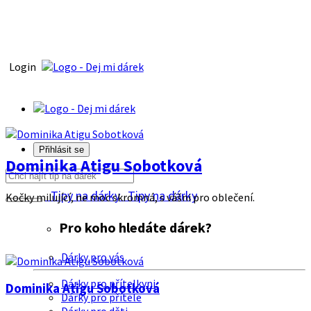
Login
Přihlásit se
Dominika Atigu Sobotková
Tipy na dárky
Tipy na dárky
Kočky milující, ne moc skromná, s vášni pro oblečení.
Pro koho hledáte dárek?
Dárky pro vás
Dárky pro přítelkyni
Dominika Atigu Sobotková
Dárky pro přítele