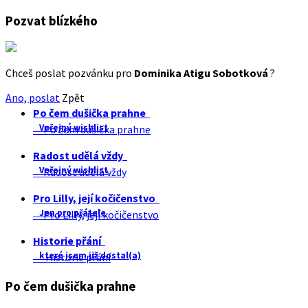
Pozvat blízkého
Chceš poslat pozvánku pro
Dominika Atigu Sobotková
?
Ano, poslat
Zpět
Po čem dušička prahne
Veřejný wishlist
Po čem dušička prahne
Radost udělá vždy
Veřejný wishlist
Radost udělá vždy
Pro Lilly, její kočičenstvo
Jen pro přátele
Pro Lilly, její kočičenstvo
Historie přání
které jsem již dostal(a)
Historie přání
Po čem dušička prahne