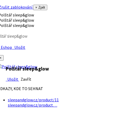
rušit zablokování
× Zpět
štář sleep&glow
Eshop
Uložit
×
Polštář sleep&glow
Uložit
Zavřít
DKAZY, KDE TO SEHNAT
sleepandglow.cz/product/11
sleepandglow.cz/product…