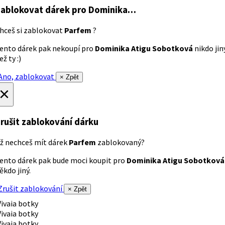
ablokovat dárek
pro Dominika…
hceš si zablokovat
Parfem
?
ento dárek pak nekoupí pro
Dominika Atigu Sobotková
nikdo jin
ež ty :)
no, zablokovat
× Zpět
×
rušit zablokování dárku
ž nechceš mít dárek
Parfem
zablokovaný?
ento dárek pak bude moci koupit pro
Dominika Atigu Sobotková
ěkdo jiný.
rušit zablokování
× Zpět