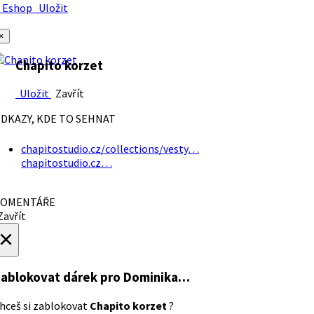
Eshop
Uložit
×
Chapito korzet
Uložit
Zavřít
DKAZY, KDE TO SEHNAT
chapitostudio.cz/collections/vesty…
chapitostudio.cz…
OMENTÁŘE
avřít
×
ablokovat dárek
pro Dominika…
hceš si zablokovat
Chapito korzet
?