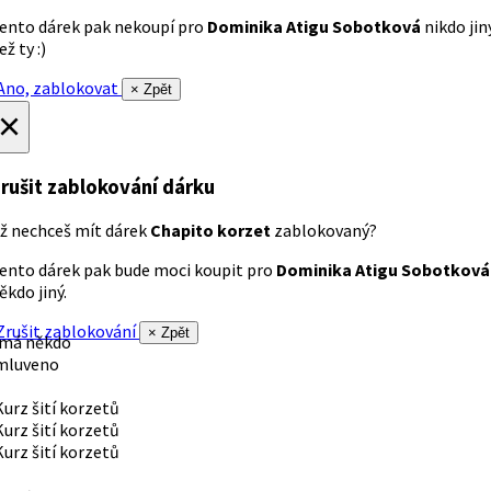
ento dárek pak nekoupí pro
Dominika Atigu Sobotková
nikdo jin
ež ty :)
no, zablokovat
× Zpět
×
rušit zablokování dárku
ž nechceš mít dárek
Chapito korzet
zablokovaný?
ento dárek pak bude moci koupit pro
Dominika Atigu Sobotková
ěkdo jiný.
rušit zablokování
× Zpět
 má někdo
mluveno