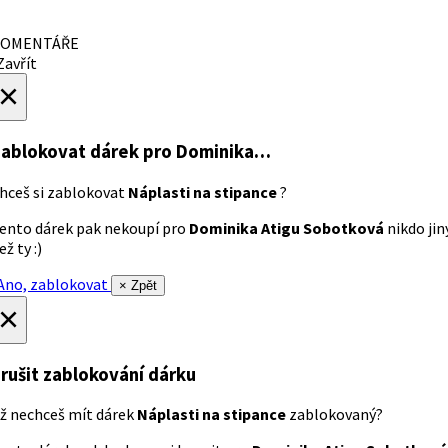
OMENTÁŘE
avřít
×
ablokovat dárek
pro Dominika…
hceš si zablokovat
Náplasti na stipance
?
ento dárek pak nekoupí pro
Dominika Atigu Sobotková
nikdo jin
ež ty :)
no, zablokovat
× Zpět
×
rušit zablokování dárku
ž nechceš mít dárek
Náplasti na stipance
zablokovaný?