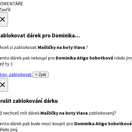
OMENTÁŘE
avřít
×
ablokovat dárek
pro Dominika…
hceš si zablokovat
Mašličky na boty Viava
?
ento dárek pak nekoupí pro
Dominika Atigu Sobotková
nikdo jin
ež ty :)
no, zablokovat
× Zpět
×
rušit zablokování dárku
ž nechceš mít dárek
Mašličky na boty Viava
zablokovaný?
ento dárek pak bude moci koupit pro
Dominika Atigu Sobotková
ěkdo jiný.