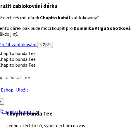
rušit zablokování dárku
ž nechceš mít dárek
Chapito kabát
zablokovaný?
ento dárek pak bude moci koupit pro
Dominika Atigu Sobotková
ěkdo jiný.
rušit zablokování
× Zpět
apito bunda Tee
Eshop
Uložit
×
Chapito bunda Tee
Jednu z těchto tří, výběr nechám na vas