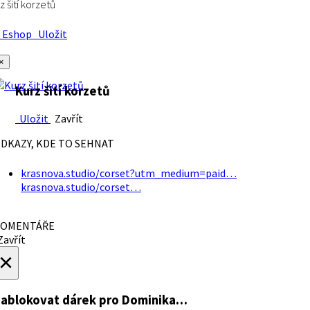
z šití korzetů
Eshop
Uložit
×
Kurz šití korzetů
Uložit
Zavřít
DKAZY, KDE TO SEHNAT
krasnova.studio/corset?utm_medium=paid…
krasnova.studio/corset…
OMENTÁŘE
avřít
×
ablokovat dárek
pro Dominika…