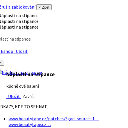
rušit zablokování
× Zpět
lasti na stipance
Eshop
Uložit
×
Náplasti na stipance
klidně dvě balení
Uložit
Zavřít
DKAZY, KDE TO SEHNAT
www.beautytape.cz/patches/?gad_source=1…
www.beautytape.cz…