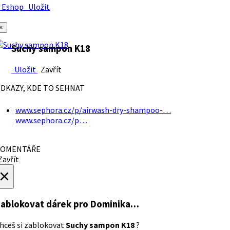
Eshop
Uložit
×
Suchy sampon K18
Uložit
Zavřít
DKAZY, KDE TO SEHNAT
www.sephora.cz/p/airwash-dry-shampoo-…
www.sephora.cz/p…
OMENTÁŘE
avřít
×
ablokovat dárek
pro Dominika…
hceš si zablokovat
Suchy sampon K18
?