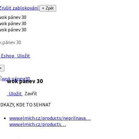
rušit zablokování
× Zpět
k pánev 30
Eshop
Uložit
×
wok pánev 30
Uložit
Zavřít
DKAZY, KDE TO SEHNAT
www.elmich.cz/products/neprilnava…
www.elmich.cz/products…