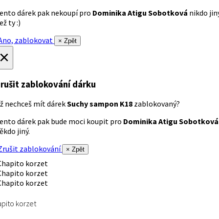
ento dárek pak nekoupí pro
Dominika Atigu Sobotková
nikdo jin
ež ty :)
no, zablokovat
× Zpět
×
rušit zablokování dárku
ž nechceš mít dárek
Suchy sampon K18
zablokovaný?
ento dárek pak bude moci koupit pro
Dominika Atigu Sobotková
ěkdo jiný.
rušit zablokování
× Zpět
pito korzet