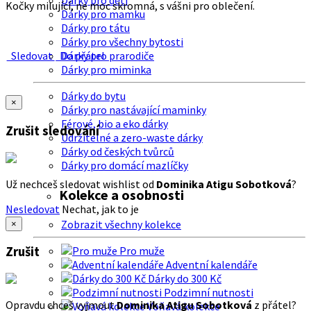
Dárky pro děti
Kočky milující, ne moc skromná, s vášni pro oblečení.
Dárky pro mamku
Dárky pro tátu
Dárky pro všechny bytosti
Sledovat
Do přátel
Dárky pro prarodiče
Dárky pro miminka
Dárky do bytu
×
Dárky pro nastávající maminky
Férové, bio a eko dárky
Zrušit sledování
Udržitelné a zero-waste dárky
Dárky od českých tvůrců
Dárky pro domácí mazlíčky
Už nechceš sledovat wishlist od
Dominika Atigu Sobotková
?
Kolekce a osobnosti
Nesledovat
Nechat, jak to je
Zobrazit všechny kolekce
×
Zrušit
Pro muže
Adventní kalendáře
Dárky do 300 Kč
Podzimní nutnosti
Opravdu chceš vyjmout
Dominika Atigu Sobotková
z přátel?
Voňavá kolekce