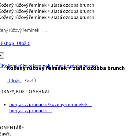
ený růžový řemínek +…
Eshop
Uložit
×
Kožený růžový řemínek + zlatá ozdoba brunch
Uložit
Zavřít
DKAZY, KDE TO SEHNAT
burga.cz/products/kozeny-reminek-k…
burga.cz/products…
OMENTÁŘE
avřít