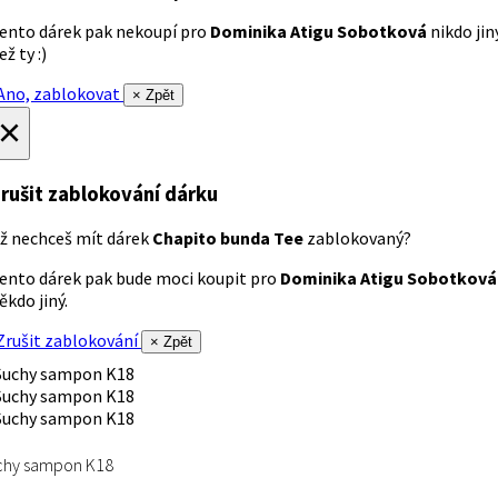
ento dárek pak nekoupí pro
Dominika Atigu Sobotková
nikdo jin
ež ty :)
no, zablokovat
× Zpět
×
rušit zablokování dárku
ž nechceš mít dárek
Chapito bunda Tee
zablokovaný?
ento dárek pak bude moci koupit pro
Dominika Atigu Sobotková
ěkdo jiný.
rušit zablokování
× Zpět
chy sampon K18