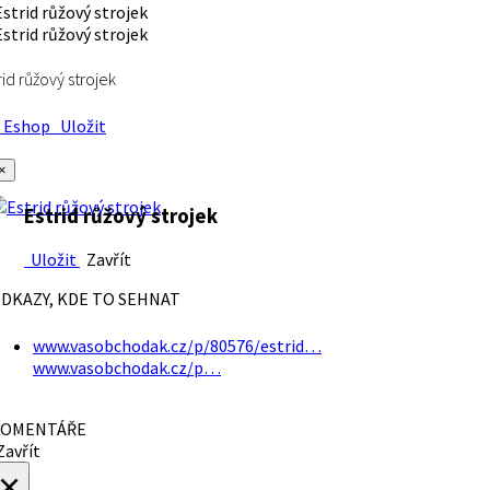
rid růžový strojek
Eshop
Uložit
×
Estrid růžový strojek
Uložit
Zavřít
DKAZY, KDE TO SEHNAT
www.vasobchodak.cz/p/80576/estrid…
www.vasobchodak.cz/p…
OMENTÁŘE
avřít
×