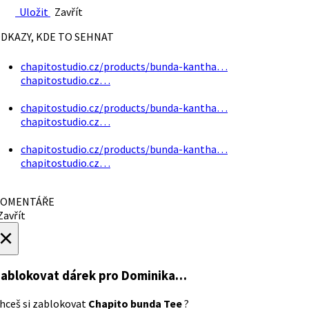
Uložit
Zavřít
DKAZY, KDE TO SEHNAT
chapitostudio.cz/products/bunda-kantha…
chapitostudio.cz…
chapitostudio.cz/products/bunda-kantha…
chapitostudio.cz…
chapitostudio.cz/products/bunda-kantha…
chapitostudio.cz…
OMENTÁŘE
avřít
×
ablokovat dárek
pro Dominika…
hceš si zablokovat
Chapito bunda Tee
?