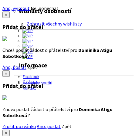
Ano, vyjmout
Ne, ponechat
Wishlisty osobností
×
Zobrazit všechny wishlisty
Přidat do přátel
Chceš poslat žádost o přátelství pro
Dominika Atigu
Sobotková
?
Informace
Ano, poslat
Zpět
×
Facebook
O nás
Podmínky použití
Přidat do přátel
Kontakt
Znovu poslat žádost o přátelství pro
Dominika Atigu
Sobotková
?
Zrušit pozvánku
Ano, poslat
Zpět
×