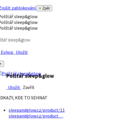
rušit zablokování
× Zpět
štář sleep&glow
Eshop
Uložit
×
Polštář sleep&glow
Uložit
Zavřít
DKAZY, KDE TO SEHNAT
sleepandglow.cz/product/11
sleepandglow.cz/product…