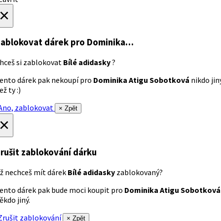
×
ablokovat dárek
pro Dominika…
hceš si zablokovat
Bílé adidasky
?
ento dárek pak nekoupí pro
Dominika Atigu Sobotková
nikdo jin
ež ty :)
no, zablokovat
× Zpět
×
rušit zablokování dárku
ž nechceš mít dárek
Bílé adidasky
zablokovaný?
ento dárek pak bude moci koupit pro
Dominika Atigu Sobotková
ěkdo jiný.
rušit zablokování
× Zpět