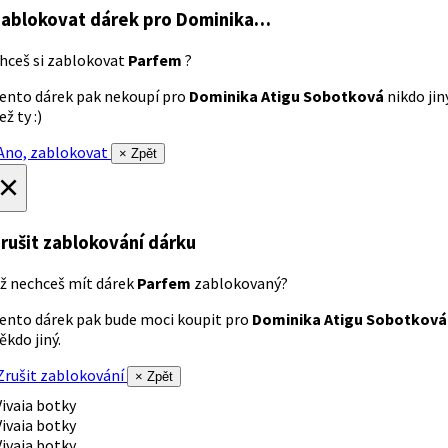
ablokovat dárek
pro Dominika…
hceš si zablokovat
Parfem
?
ento dárek pak nekoupí pro
Dominika Atigu Sobotková
nikdo jin
ež ty :)
no, zablokovat
× Zpět
×
rušit zablokování dárku
ž nechceš mít dárek
Parfem
zablokovaný?
ento dárek pak bude moci koupit pro
Dominika Atigu Sobotková
ěkdo jiný.
rušit zablokování
× Zpět