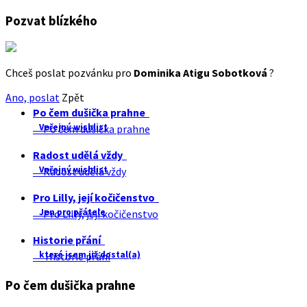
Pozvat blízkého
Chceš poslat pozvánku pro
Dominika Atigu Sobotková
?
Ano, poslat
Zpět
Po čem dušička prahne
Veřejný wishlist
Po čem dušička prahne
Radost udělá vždy
Veřejný wishlist
Radost udělá vždy
Pro Lilly, její kočičenstvo
Jen pro přátele
Pro Lilly, její kočičenstvo
Historie přání
které jsem již dostal(a)
Historie přání
Po čem dušička prahne