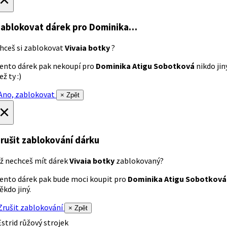
ablokovat dárek
pro Dominika…
hceš si zablokovat
Vivaia botky
?
ento dárek pak nekoupí pro
Dominika Atigu Sobotková
nikdo jin
ež ty :)
no, zablokovat
× Zpět
×
rušit zablokování dárku
ž nechceš mít dárek
Vivaia botky
zablokovaný?
ento dárek pak bude moci koupit pro
Dominika Atigu Sobotková
ěkdo jiný.
rušit zablokování
× Zpět