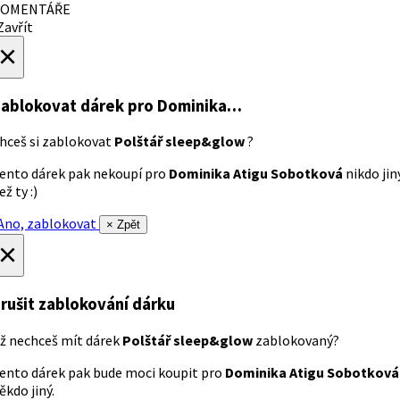
OMENTÁŘE
avřít
×
ablokovat dárek
pro Dominika…
hceš si zablokovat
Polštář sleep&glow
?
ento dárek pak nekoupí pro
Dominika Atigu Sobotková
nikdo jin
ež ty :)
no, zablokovat
× Zpět
×
rušit zablokování dárku
ž nechceš mít dárek
Polštář sleep&glow
zablokovaný?
ento dárek pak bude moci koupit pro
Dominika Atigu Sobotková
ěkdo jiný.