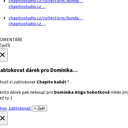
chapitostudio.cz/collections/bunda…
chapitostudio.cz…
chapitostudio.cz/collections/bunda…
chapitostudio.cz…
OMENTÁŘE
avřít
×
ablokovat dárek
pro Dominika…
hceš si zablokovat
Chapito kabát
?
ento dárek pak nekoupí pro
Dominika Atigu Sobotková
nikdo jin
ež ty :)
no, zablokovat
× Zpět
×