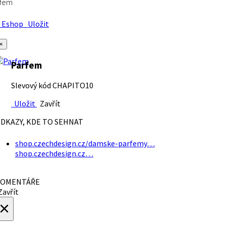
rfem
Eshop
Uložit
×
Parfem
Slevový kód CHAPITO10
Uložit
Zavřít
DKAZY, KDE TO SEHNAT
shop.czechdesign.cz/damske-parfemy…
shop.czechdesign.cz…
OMENTÁŘE
avřít
×