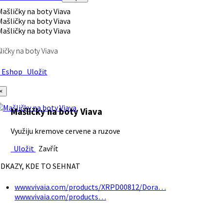
ličky na boty Viava
Eshop
Uložit
×
Mašličky na boty Viava
Využiju kremove cervene a ruzove
Uložit
Zavřít
DKAZY, KDE TO SEHNAT
www.vivaia.com/products/XRPD00812/Dora…
www.vivaia.com/products…