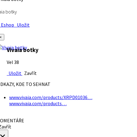
aia botky
Eshop
Uložit
×
Vivaia botky
Vel 38
Uložit
Zavřít
DKAZY, KDE TO SEHNAT
www.vivaia.com/products/XRPD01036…
www.vivaia.com/products…
OMENTÁŘE
avřít
×