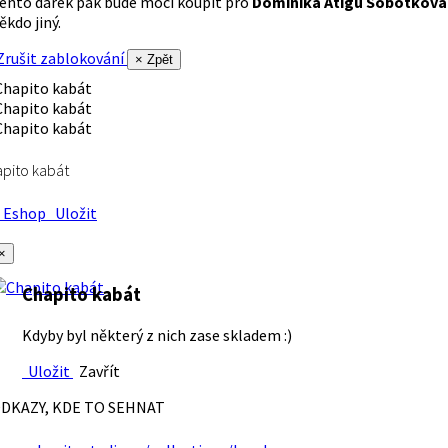
ento dárek pak bude moci koupit pro
Dominika Atigu Sobotková
ěkdo jiný.
rušit zablokování
× Zpět
pito kabát
Eshop
Uložit
×
Chapito kabát
Kdyby byl některý z nich zase skladem :)
Uložit
Zavřít
DKAZY, KDE TO SEHNAT