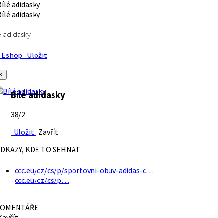
é adidasky
Eshop
Uložit
×
Bílé adidasky
38/2
Uložit
Zavřít
DKAZY, KDE TO SEHNAT
ccc.eu/cz/cs/p/sportovni-obuv-adidas-c…
ccc.eu/cz/cs/p…
OMENTÁŘE
avřít