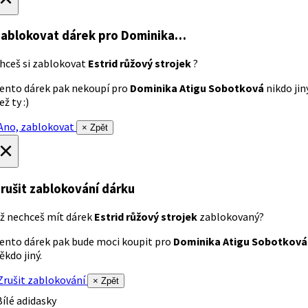
ablokovat dárek
pro Dominika…
hceš si zablokovat
Estrid růžový strojek
?
ento dárek pak nekoupí pro
Dominika Atigu Sobotková
nikdo jin
ež ty :)
no, zablokovat
× Zpět
×
rušit zablokování dárku
ž nechceš mít dárek
Estrid růžový strojek
zablokovaný?
ento dárek pak bude moci koupit pro
Dominika Atigu Sobotková
ěkdo jiný.
rušit zablokování
× Zpět