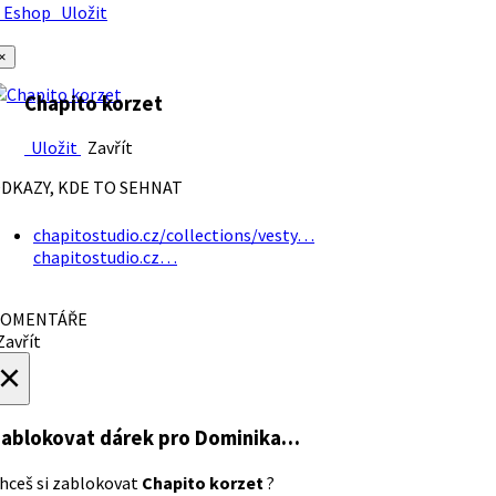
Eshop
Uložit
×
Chapito korzet
Uložit
Zavřít
DKAZY, KDE TO SEHNAT
chapitostudio.cz/collections/vesty…
chapitostudio.cz…
OMENTÁŘE
avřít
×
ablokovat dárek
pro Dominika…
hceš si zablokovat
Chapito korzet
?