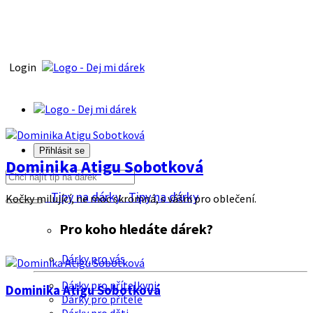
Login
Přihlásit se
Dominika Atigu Sobotková
Tipy na dárky
Tipy na dárky
Kočky milující, ne moc skromná, s vášni pro oblečení.
Pro koho hledáte dárek?
Dárky pro vás
Dárky pro přítelkyni
Dominika Atigu Sobotková
Dárky pro přítele