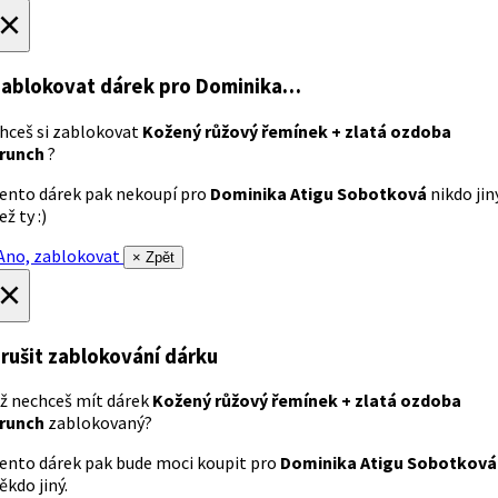
×
ablokovat dárek
pro Dominika…
hceš si zablokovat
Kožený růžový řemínek + zlatá ozdoba
runch
?
ento dárek pak nekoupí pro
Dominika Atigu Sobotková
nikdo jin
ež ty :)
no, zablokovat
× Zpět
×
rušit zablokování dárku
ž nechceš mít dárek
Kožený růžový řemínek + zlatá ozdoba
runch
zablokovaný?
ento dárek pak bude moci koupit pro
Dominika Atigu Sobotková
ěkdo jiný.