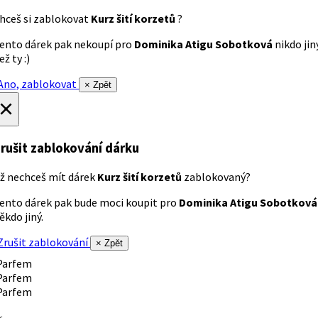
hceš si zablokovat
Kurz šití korzetů
?
ento dárek pak nekoupí pro
Dominika Atigu Sobotková
nikdo jin
ež ty :)
no, zablokovat
× Zpět
×
rušit zablokování dárku
ž nechceš mít dárek
Kurz šití korzetů
zablokovaný?
ento dárek pak bude moci koupit pro
Dominika Atigu Sobotková
ěkdo jiný.
rušit zablokování
× Zpět