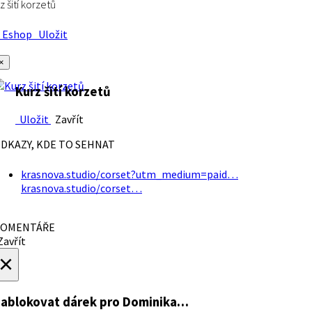
z šití korzetů
Eshop
Uložit
×
Kurz šití korzetů
Uložit
Zavřít
DKAZY, KDE TO SEHNAT
krasnova.studio/corset?utm_medium=paid…
krasnova.studio/corset…
OMENTÁŘE
avřít
×
ablokovat dárek
pro Dominika…