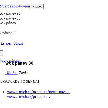
rušit zablokování
× Zpět
k pánev 30
Eshop
Uložit
×
wok pánev 30
Uložit
Zavřít
DKAZY, KDE TO SEHNAT
www.elmich.cz/products/neprilnava…
www.elmich.cz/products…