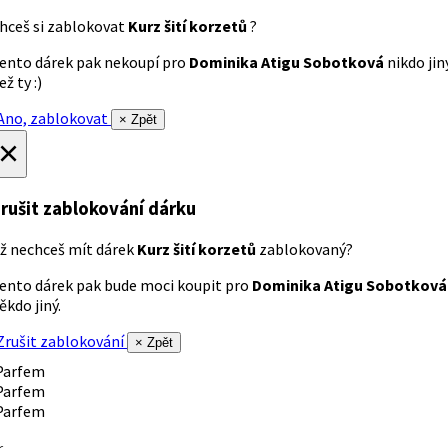
hceš si zablokovat
Kurz šití korzetů
?
ento dárek pak nekoupí pro
Dominika Atigu Sobotková
nikdo jin
ež ty :)
no, zablokovat
× Zpět
×
rušit zablokování dárku
ž nechceš mít dárek
Kurz šití korzetů
zablokovaný?
ento dárek pak bude moci koupit pro
Dominika Atigu Sobotková
ěkdo jiný.
rušit zablokování
× Zpět