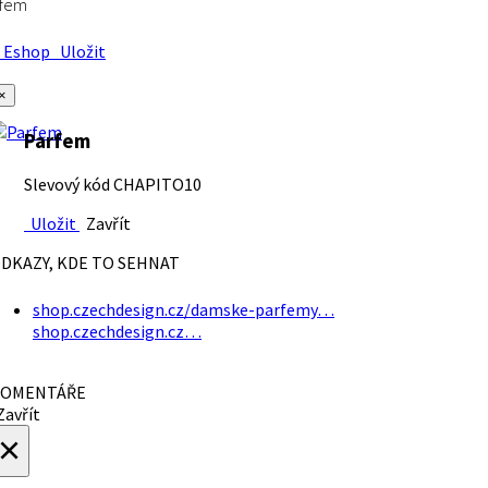
rfem
Eshop
Uložit
×
Parfem
Slevový kód CHAPITO10
Uložit
Zavřít
DKAZY, KDE TO SEHNAT
shop.czechdesign.cz/damske-parfemy…
shop.czechdesign.cz…
OMENTÁŘE
avřít
×