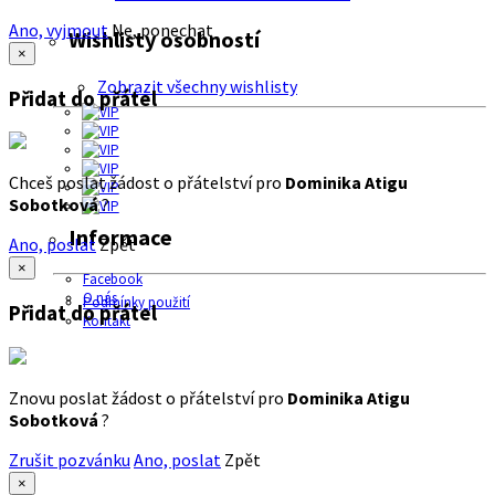
Ano, vyjmout
Ne, ponechat
Wishlisty osobností
×
Zobrazit všechny wishlisty
Přidat do přátel
Chceš poslat žádost o přátelství pro
Dominika Atigu
Sobotková
?
Informace
Ano, poslat
Zpět
×
Facebook
O nás
Podmínky použití
Přidat do přátel
Kontakt
Znovu poslat žádost o přátelství pro
Dominika Atigu
Sobotková
?
Zrušit pozvánku
Ano, poslat
Zpět
×