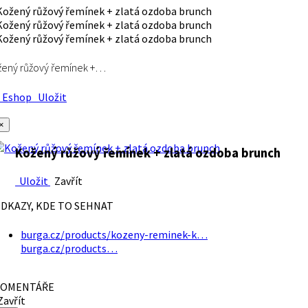
ený růžový řemínek +…
Eshop
Uložit
×
Kožený růžový řemínek + zlatá ozdoba brunch
Uložit
Zavřít
DKAZY, KDE TO SEHNAT
burga.cz/products/kozeny-reminek-k…
burga.cz/products…
OMENTÁŘE
avřít