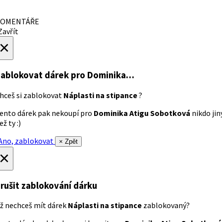
OMENTÁŘE
avřít
×
ablokovat dárek
pro Dominika…
hceš si zablokovat
Náplasti na stipance
?
ento dárek pak nekoupí pro
Dominika Atigu Sobotková
nikdo jin
ež ty :)
no, zablokovat
× Zpět
×
rušit zablokování dárku
ž nechceš mít dárek
Náplasti na stipance
zablokovaný?