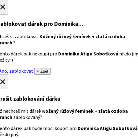
×
ablokovat dárek
pro Dominika…
hceš si zablokovat
Kožený růžový řemínek + zlatá ozdoba
runch
?
ento dárek pak nekoupí pro
Dominika Atigu Sobotková
nikdo jin
ež ty :)
no, zablokovat
× Zpět
×
rušit zablokování dárku
ž nechceš mít dárek
Kožený růžový řemínek + zlatá ozdoba
runch
zablokovaný?
ento dárek pak bude moci koupit pro
Dominika Atigu Sobotková
ěkdo jiný.