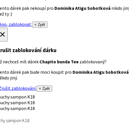
ento dárek pak nekoupí pro
Dominika Atigu Sobotková
nikdo jin
ež ty :)
no, zablokovat
× Zpět
×
rušit zablokování dárku
ž nechceš mít dárek
Chapito bunda Tee
zablokovaný?
ento dárek pak bude moci koupit pro
Dominika Atigu Sobotková
ěkdo jiný.
rušit zablokování
× Zpět
chy sampon K18