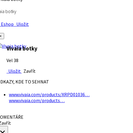
aia botky
Eshop
Uložit
×
Vivaia botky
Vel 38
Uložit
Zavřít
DKAZY, KDE TO SEHNAT
www.vivaia.com/products/XRPD01036…
www.vivaia.com/products…
OMENTÁŘE
avřít
×