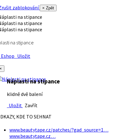
rušit zablokování
× Zpět
lasti na stipance
Eshop
Uložit
×
Náplasti na stipance
klidně dvě balení
Uložit
Zavřít
DKAZY, KDE TO SEHNAT
www.beautytape.cz/patches/?gad_source=1…
www.beautytape.cz…