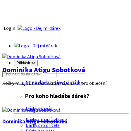
Login
Přihlásit se
Dominika Atigu Sobotková
Tipy na dárky
Tipy na dárky
Kočky milující, ne moc skromná, s vášni pro oblečení.
Pro koho hledáte dárek?
Dárky pro vás
Dárky pro přítelkyni
Dominika Atigu Sobotková
Dárky pro přítele