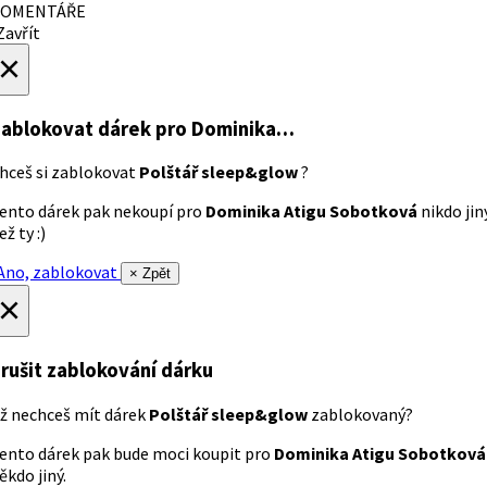
OMENTÁŘE
avřít
×
ablokovat dárek
pro Dominika…
hceš si zablokovat
Polštář sleep&glow
?
ento dárek pak nekoupí pro
Dominika Atigu Sobotková
nikdo jin
ež ty :)
no, zablokovat
× Zpět
×
rušit zablokování dárku
ž nechceš mít dárek
Polštář sleep&glow
zablokovaný?
ento dárek pak bude moci koupit pro
Dominika Atigu Sobotková
ěkdo jiný.