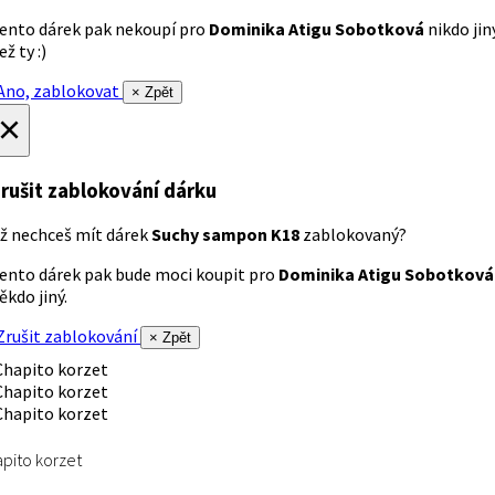
ento dárek pak nekoupí pro
Dominika Atigu Sobotková
nikdo jin
ež ty :)
no, zablokovat
× Zpět
×
rušit zablokování dárku
ž nechceš mít dárek
Suchy sampon K18
zablokovaný?
ento dárek pak bude moci koupit pro
Dominika Atigu Sobotková
ěkdo jiný.
rušit zablokování
× Zpět
pito korzet