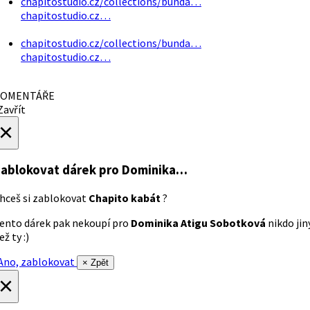
chapitostudio.cz/collections/bunda…
chapitostudio.cz…
chapitostudio.cz/collections/bunda…
chapitostudio.cz…
OMENTÁŘE
avřít
×
ablokovat dárek
pro Dominika…
hceš si zablokovat
Chapito kabát
?
ento dárek pak nekoupí pro
Dominika Atigu Sobotková
nikdo jin
ež ty :)
no, zablokovat
× Zpět
×