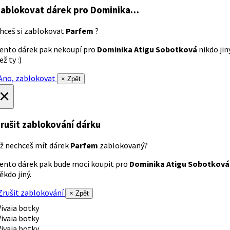
ablokovat dárek
pro Dominika…
hceš si zablokovat
Parfem
?
ento dárek pak nekoupí pro
Dominika Atigu Sobotková
nikdo jin
ež ty :)
no, zablokovat
× Zpět
×
rušit zablokování dárku
ž nechceš mít dárek
Parfem
zablokovaný?
ento dárek pak bude moci koupit pro
Dominika Atigu Sobotková
ěkdo jiný.
rušit zablokování
× Zpět