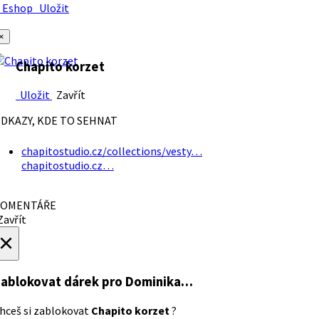
Eshop
Uložit
×
Chapito korzet
Uložit
Zavřít
DKAZY, KDE TO SEHNAT
chapitostudio.cz/collections/vesty…
chapitostudio.cz…
OMENTÁŘE
avřít
×
ablokovat dárek
pro Dominika…
hceš si zablokovat
Chapito korzet
?