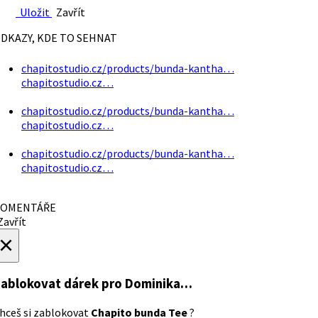
Uložit
Zavřít
DKAZY, KDE TO SEHNAT
chapitostudio.cz/products/bunda-kantha…
chapitostudio.cz…
chapitostudio.cz/products/bunda-kantha…
chapitostudio.cz…
chapitostudio.cz/products/bunda-kantha…
chapitostudio.cz…
OMENTÁŘE
avřít
×
ablokovat dárek
pro Dominika…
hceš si zablokovat
Chapito bunda Tee
?