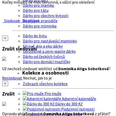
Dárky pro děti
Kočky milující, ne moc skromná, s vášni pro oblečení.
Dárky pro mamku
Dárky pro tátu
Dárky pro všechny bytosti
Sledovat
Do přátel
Dárky pro prarodiče
Dárky pro miminka
Dárky do bytu
×
Dárky pro nastávající maminky
Férové, bio a eko dárky
Zrušit sledování
Udržitelné a zero-waste dárky
Dárky od českých tvůrců
Dárky pro domácí mazlíčky
Už nechceš sledovat wishlist od
Dominika Atigu Sobotková
?
Kolekce a osobnosti
Nesledovat
Nechat, jak to je
Zobrazit všechny kolekce
×
Zrušit
Pro muže
Adventní kalendáře
Dárky do 300 Kč
Podzimní nutnosti
Opravdu chceš vyjmout
Dominika Atigu Sobotková
z přátel?
Voňavá kolekce