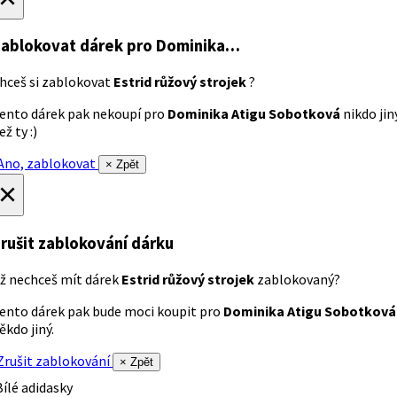
ablokovat dárek
pro Dominika…
hceš si zablokovat
Estrid růžový strojek
?
ento dárek pak nekoupí pro
Dominika Atigu Sobotková
nikdo jin
ež ty :)
no, zablokovat
× Zpět
×
rušit zablokování dárku
ž nechceš mít dárek
Estrid růžový strojek
zablokovaný?
ento dárek pak bude moci koupit pro
Dominika Atigu Sobotková
ěkdo jiný.
rušit zablokování
× Zpět