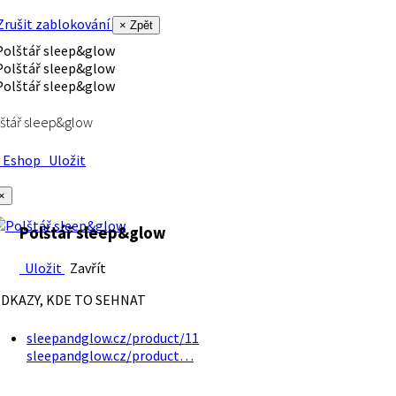
rušit zablokování
× Zpět
štář sleep&glow
Eshop
Uložit
×
Polštář sleep&glow
Uložit
Zavřít
DKAZY, KDE TO SEHNAT
sleepandglow.cz/product/11
sleepandglow.cz/product…