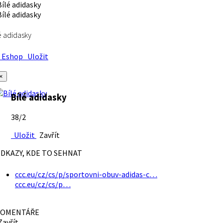
é adidasky
Eshop
Uložit
×
Bílé adidasky
38/2
Uložit
Zavřít
DKAZY, KDE TO SEHNAT
ccc.eu/cz/cs/p/sportovni-obuv-adidas-c…
ccc.eu/cz/cs/p…
OMENTÁŘE
avřít