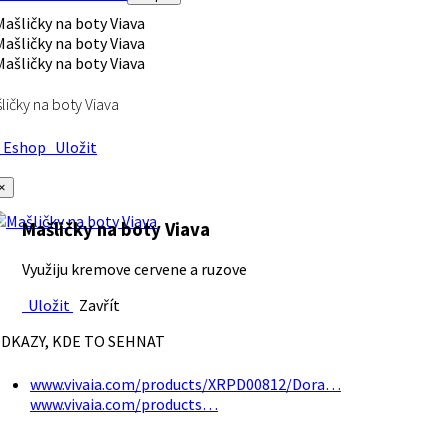
ličky na boty Viava
Eshop
Uložit
×
Mašličky na boty Viava
Využiju kremove cervene a ruzove
Uložit
Zavřít
DKAZY, KDE TO SEHNAT
www.vivaia.com/products/XRPD00812/Dora…
www.vivaia.com/products…