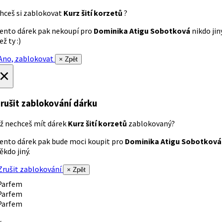
hceš si zablokovat
Kurz šití korzetů
?
ento dárek pak nekoupí pro
Dominika Atigu Sobotková
nikdo jin
ež ty :)
no, zablokovat
× Zpět
×
rušit zablokování dárku
ž nechceš mít dárek
Kurz šití korzetů
zablokovaný?
ento dárek pak bude moci koupit pro
Dominika Atigu Sobotková
ěkdo jiný.
rušit zablokování
× Zpět