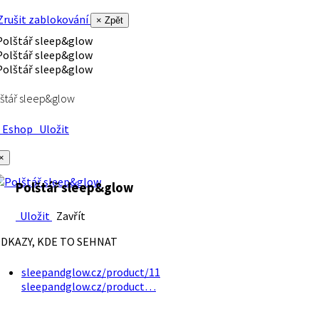
rušit zablokování
× Zpět
štář sleep&glow
Eshop
Uložit
×
Polštář sleep&glow
Uložit
Zavřít
DKAZY, KDE TO SEHNAT
sleepandglow.cz/product/11
sleepandglow.cz/product…