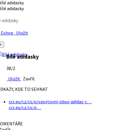
é adidasky
Eshop
Uložit
×
Bílé adidasky
38/2
Uložit
Zavřít
DKAZY, KDE TO SEHNAT
ccc.eu/cz/cs/p/sportovni-obuv-adidas-c…
ccc.eu/cz/cs/p…
OMENTÁŘE
avřít