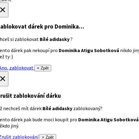
×
ablokovat dárek
pro Dominika…
hceš si zablokovat
Bílé adidasky
?
ento dárek pak nekoupí pro
Dominika Atigu Sobotková
nikdo jin
ež ty :)
no, zablokovat
× Zpět
×
rušit zablokování dárku
ž nechceš mít dárek
Bílé adidasky
zablokovaný?
ento dárek pak bude moci koupit pro
Dominika Atigu Sobotková
ěkdo jiný.
rušit zablokování
× Zpět