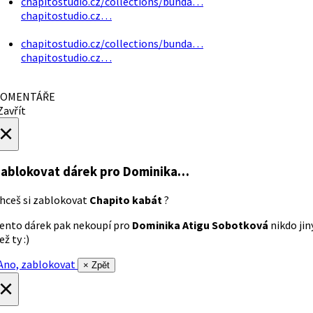
chapitostudio.cz/collections/bunda…
chapitostudio.cz…
chapitostudio.cz/collections/bunda…
chapitostudio.cz…
OMENTÁŘE
avřít
×
ablokovat dárek
pro Dominika…
hceš si zablokovat
Chapito kabát
?
ento dárek pak nekoupí pro
Dominika Atigu Sobotková
nikdo jin
ež ty :)
no, zablokovat
× Zpět
×