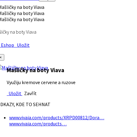
ličky na boty Viava
Eshop
Uložit
×
Mašličky na boty Viava
Využiju kremove cervene a ruzove
Uložit
Zavřít
DKAZY, KDE TO SEHNAT
www.vivaia.com/products/XRPD00812/Dora…
www.vivaia.com/products…