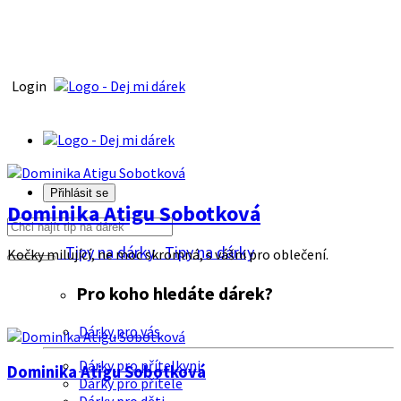
Login
Přihlásit se
Dominika Atigu Sobotková
Tipy na dárky
Tipy na dárky
Kočky milující, ne moc skromná, s vášni pro oblečení.
Pro koho hledáte dárek?
Dárky pro vás
Dárky pro přítelkyni
Dominika Atigu Sobotková
Dárky pro přítele