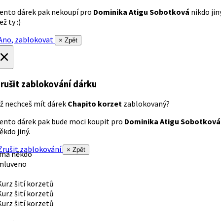
ento dárek pak nekoupí pro
Dominika Atigu Sobotková
nikdo jin
ež ty :)
no, zablokovat
× Zpět
×
rušit zablokování dárku
ž nechceš mít dárek
Chapito korzet
zablokovaný?
ento dárek pak bude moci koupit pro
Dominika Atigu Sobotková
ěkdo jiný.
rušit zablokování
× Zpět
 má někdo
mluveno