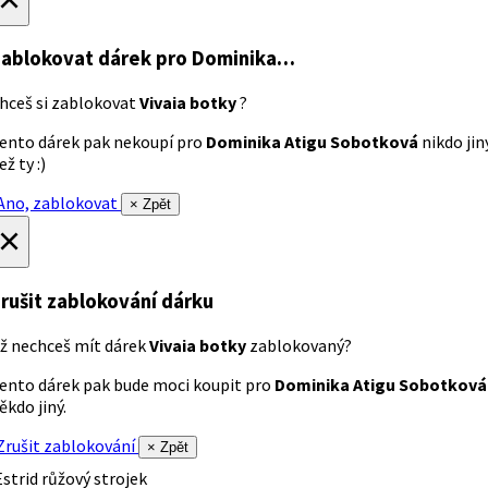
ablokovat dárek
pro Dominika…
hceš si zablokovat
Vivaia botky
?
ento dárek pak nekoupí pro
Dominika Atigu Sobotková
nikdo jin
ež ty :)
no, zablokovat
× Zpět
×
rušit zablokování dárku
ž nechceš mít dárek
Vivaia botky
zablokovaný?
ento dárek pak bude moci koupit pro
Dominika Atigu Sobotková
ěkdo jiný.
rušit zablokování
× Zpět