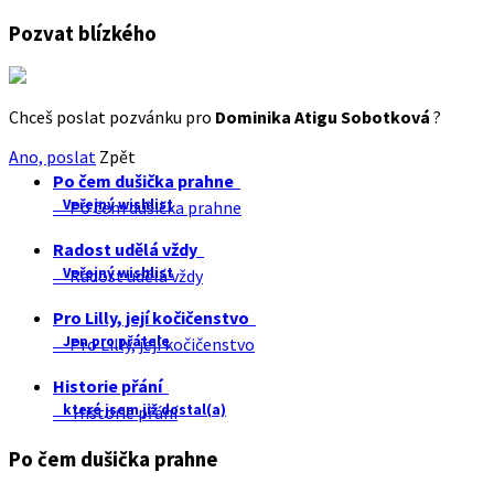
Pozvat blízkého
Chceš poslat pozvánku pro
Dominika Atigu Sobotková
?
Ano, poslat
Zpět
Po čem dušička prahne
Veřejný wishlist
Po čem dušička prahne
Radost udělá vždy
Veřejný wishlist
Radost udělá vždy
Pro Lilly, její kočičenstvo
Jen pro přátele
Pro Lilly, její kočičenstvo
Historie přání
které jsem již dostal(a)
Historie přání
Po čem dušička prahne