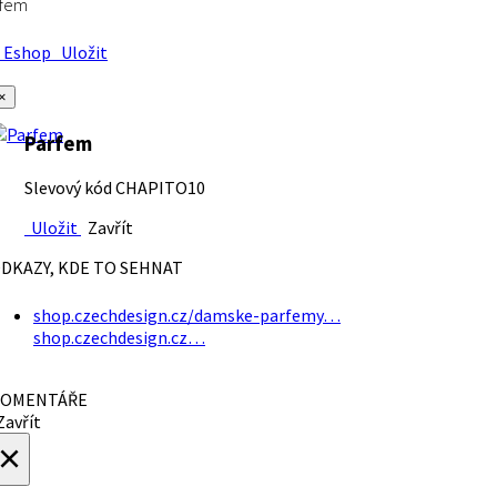
rfem
Eshop
Uložit
×
Parfem
Slevový kód CHAPITO10
Uložit
Zavřít
DKAZY, KDE TO SEHNAT
shop.czechdesign.cz/damske-parfemy…
shop.czechdesign.cz…
OMENTÁŘE
avřít
×