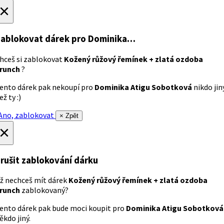
×
ablokovat dárek
pro Dominika…
hceš si zablokovat
Kožený růžový řemínek + zlatá ozdoba
runch
?
ento dárek pak nekoupí pro
Dominika Atigu Sobotková
nikdo jin
ež ty :)
no, zablokovat
× Zpět
×
rušit zablokování dárku
ž nechceš mít dárek
Kožený růžový řemínek + zlatá ozdoba
runch
zablokovaný?
ento dárek pak bude moci koupit pro
Dominika Atigu Sobotková
ěkdo jiný.