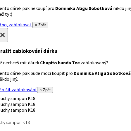
ento dárek pak nekoupí pro
Dominika Atigu Sobotková
nikdo jin
ež ty :)
no, zablokovat
× Zpět
×
rušit zablokování dárku
ž nechceš mít dárek
Chapito bunda Tee
zablokovaný?
ento dárek pak bude moci koupit pro
Dominika Atigu Sobotková
ěkdo jiný.
rušit zablokování
× Zpět
chy sampon K18