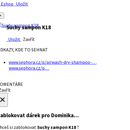
Eshop
Uložit
×
Suchy sampon K18
Uložit
Zavřít
DKAZY, KDE TO SEHNAT
www.sephora.cz/p/airwash-dry-shampoo-…
www.sephora.cz/p…
OMENTÁŘE
avřít
×
ablokovat dárek
pro Dominika…
hceš si zablokovat
Suchy sampon K18
?