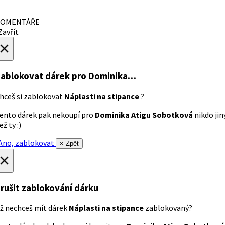
OMENTÁŘE
avřít
×
ablokovat dárek
pro Dominika…
hceš si zablokovat
Náplasti na stipance
?
ento dárek pak nekoupí pro
Dominika Atigu Sobotková
nikdo jin
ež ty :)
no, zablokovat
× Zpět
×
rušit zablokování dárku
ž nechceš mít dárek
Náplasti na stipance
zablokovaný?