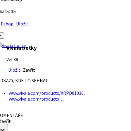
aia botky
Eshop
Uložit
×
Vivaia botky
Vel 38
Uložit
Zavřít
DKAZY, KDE TO SEHNAT
www.vivaia.com/products/XRPD01036…
www.vivaia.com/products…
OMENTÁŘE
avřít
×