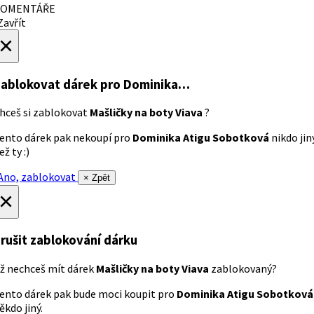
OMENTÁŘE
avřít
×
ablokovat dárek
pro Dominika…
hceš si zablokovat
Mašličky na boty Viava
?
ento dárek pak nekoupí pro
Dominika Atigu Sobotková
nikdo jin
ež ty :)
no, zablokovat
× Zpět
×
rušit zablokování dárku
ž nechceš mít dárek
Mašličky na boty Viava
zablokovaný?
ento dárek pak bude moci koupit pro
Dominika Atigu Sobotková
ěkdo jiný.