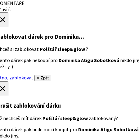
OMENTÁŘE
avřít
×
ablokovat dárek
pro Dominika…
hceš si zablokovat
Polštář sleep&glow
?
ento dárek pak nekoupí pro
Dominika Atigu Sobotková
nikdo jin
ež ty :)
no, zablokovat
× Zpět
×
rušit zablokování dárku
ž nechceš mít dárek
Polštář sleep&glow
zablokovaný?
ento dárek pak bude moci koupit pro
Dominika Atigu Sobotková
ěkdo jiný.