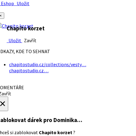
Eshop
Uložit
×
Chapito korzet
Uložit
Zavřít
DKAZY, KDE TO SEHNAT
chapitostudio.cz/collections/vesty…
chapitostudio.cz…
OMENTÁŘE
avřít
×
ablokovat dárek
pro Dominika…
hceš si zablokovat
Chapito korzet
?