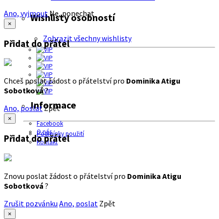
Ano, vyjmout
Ne, ponechat
Wishlisty osobností
×
Zobrazit všechny wishlisty
Přidat do přátel
Chceš poslat žádost o přátelství pro
Dominika Atigu
Sobotková
?
Informace
Ano, poslat
Zpět
×
Facebook
O nás
Podmínky použití
Přidat do přátel
Kontakt
Znovu poslat žádost o přátelství pro
Dominika Atigu
Sobotková
?
Zrušit pozvánku
Ano, poslat
Zpět
×