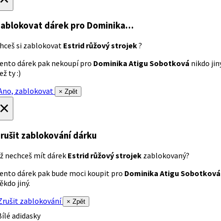
ablokovat dárek
pro Dominika…
hceš si zablokovat
Estrid růžový strojek
?
ento dárek pak nekoupí pro
Dominika Atigu Sobotková
nikdo jin
ež ty :)
no, zablokovat
× Zpět
×
rušit zablokování dárku
ž nechceš mít dárek
Estrid růžový strojek
zablokovaný?
ento dárek pak bude moci koupit pro
Dominika Atigu Sobotková
ěkdo jiný.
rušit zablokování
× Zpět