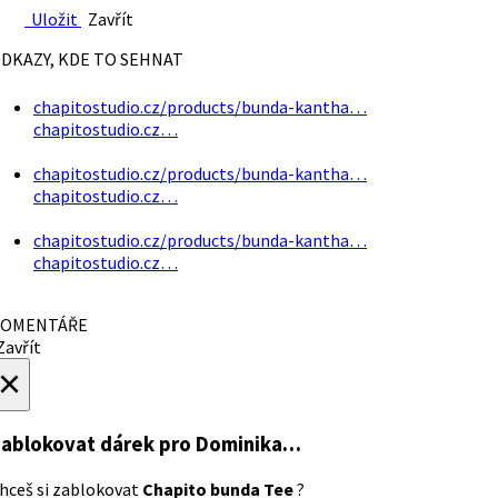
Uložit
Zavřít
DKAZY, KDE TO SEHNAT
chapitostudio.cz/products/bunda-kantha…
chapitostudio.cz…
chapitostudio.cz/products/bunda-kantha…
chapitostudio.cz…
chapitostudio.cz/products/bunda-kantha…
chapitostudio.cz…
OMENTÁŘE
avřít
×
ablokovat dárek
pro Dominika…
hceš si zablokovat
Chapito bunda Tee
?