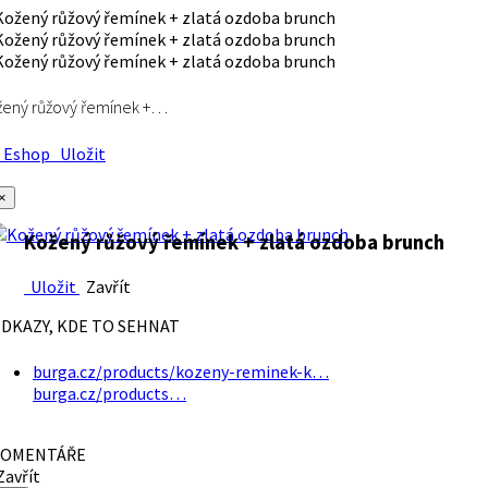
ený růžový řemínek +…
Eshop
Uložit
×
Kožený růžový řemínek + zlatá ozdoba brunch
Uložit
Zavřít
DKAZY, KDE TO SEHNAT
burga.cz/products/kozeny-reminek-k…
burga.cz/products…
OMENTÁŘE
avřít