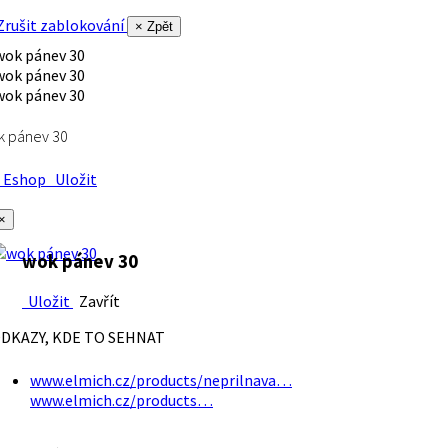
rušit zablokování
× Zpět
k pánev 30
Eshop
Uložit
×
wok pánev 30
Uložit
Zavřít
DKAZY, KDE TO SEHNAT
www.elmich.cz/products/neprilnava…
www.elmich.cz/products…