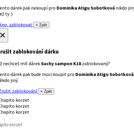
ento dárek pak nekoupí pro
Dominika Atigu Sobotková
nikdo jin
ež ty :)
no, zablokovat
× Zpět
×
rušit zablokování dárku
ž nechceš mít dárek
Suchy sampon K18
zablokovaný?
ento dárek pak bude moci koupit pro
Dominika Atigu Sobotková
ěkdo jiný.
rušit zablokování
× Zpět
pito korzet