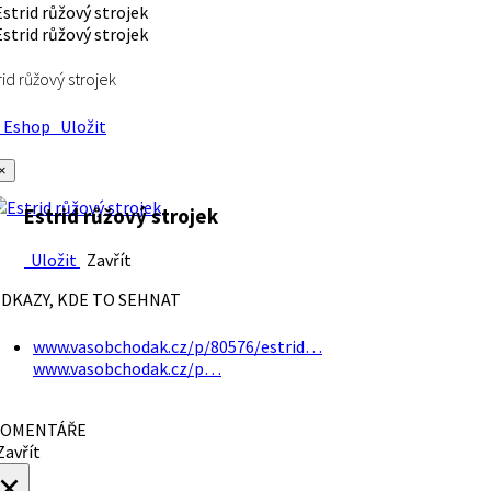
rid růžový strojek
Eshop
Uložit
×
Estrid růžový strojek
Uložit
Zavřít
DKAZY, KDE TO SEHNAT
www.vasobchodak.cz/p/80576/estrid…
www.vasobchodak.cz/p…
OMENTÁŘE
avřít
×