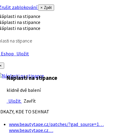
rušit zablokování
× Zpět
lasti na stipance
Eshop
Uložit
×
Náplasti na stipance
klidně dvě balení
Uložit
Zavřít
DKAZY, KDE TO SEHNAT
www.beautytape.cz/patches/?gad_source=1…
www.beautytape.cz…