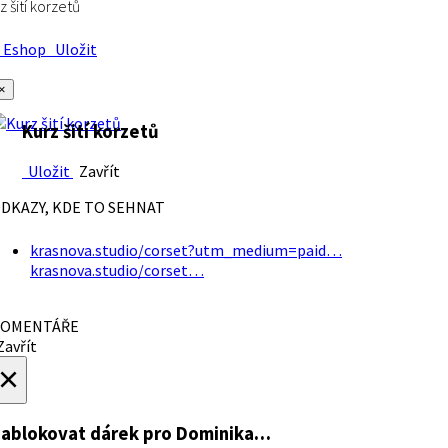
z šití korzetů
Eshop
Uložit
×
Kurz šití korzetů
Uložit
Zavřít
DKAZY, KDE TO SEHNAT
krasnova.studio/corset?utm_medium=paid…
krasnova.studio/corset…
OMENTÁŘE
avřít
×
ablokovat dárek
pro Dominika…