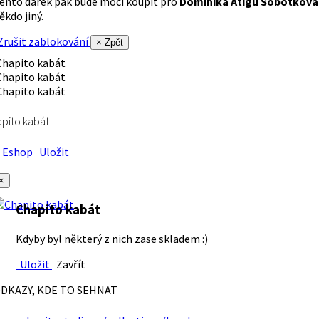
ento dárek pak bude moci koupit pro
Dominika Atigu Sobotková
ěkdo jiný.
rušit zablokování
× Zpět
pito kabát
Eshop
Uložit
×
Chapito kabát
Kdyby byl některý z nich zase skladem :)
Uložit
Zavřít
DKAZY, KDE TO SEHNAT