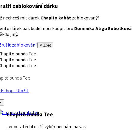
rušit zablokování dárku
ž nechceš mít dárek
Chapito kabát
zablokovaný?
ento dárek pak bude moci koupit pro
Dominika Atigu Sobotková
ěkdo jiný.
rušit zablokování
× Zpět
apito bunda Tee
Eshop
Uložit
×
Chapito bunda Tee
Jednu z těchto tří, výběr nechám na vas