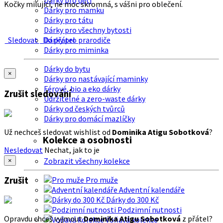
Dárky pro děti
Kočky milující, ne moc skromná, s vášni pro oblečení.
Dárky pro mamku
Dárky pro tátu
Dárky pro všechny bytosti
Sledovat
Do přátel
Dárky pro prarodiče
Dárky pro miminka
Dárky do bytu
×
Dárky pro nastávající maminky
Férové, bio a eko dárky
Zrušit sledování
Udržitelné a zero-waste dárky
Dárky od českých tvůrců
Dárky pro domácí mazlíčky
Už nechceš sledovat wishlist od
Dominika Atigu Sobotková
?
Kolekce a osobnosti
Nesledovat
Nechat, jak to je
Zobrazit všechny kolekce
×
Zrušit
Pro muže
Adventní kalendáře
Dárky do 300 Kč
Podzimní nutnosti
Opravdu chceš vyjmout
Dominika Atigu Sobotková
z přátel?
Voňavá kolekce