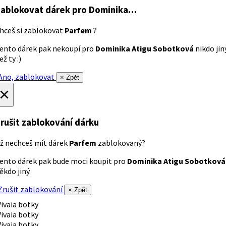
ablokovat dárek
pro Dominika…
hceš si zablokovat
Parfem
?
ento dárek pak nekoupí pro
Dominika Atigu Sobotková
nikdo jin
ež ty :)
no, zablokovat
× Zpět
×
rušit zablokování dárku
ž nechceš mít dárek
Parfem
zablokovaný?
ento dárek pak bude moci koupit pro
Dominika Atigu Sobotková
ěkdo jiný.
rušit zablokování
× Zpět