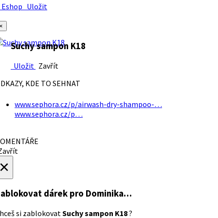
Eshop
Uložit
×
Suchy sampon K18
Uložit
Zavřít
DKAZY, KDE TO SEHNAT
www.sephora.cz/p/airwash-dry-shampoo-…
www.sephora.cz/p…
OMENTÁŘE
avřít
×
ablokovat dárek
pro Dominika…
hceš si zablokovat
Suchy sampon K18
?