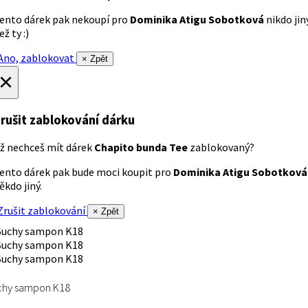
ento dárek pak nekoupí pro
Dominika Atigu Sobotková
nikdo jin
ež ty :)
no, zablokovat
× Zpět
×
rušit zablokování dárku
ž nechceš mít dárek
Chapito bunda Tee
zablokovaný?
ento dárek pak bude moci koupit pro
Dominika Atigu Sobotková
ěkdo jiný.
rušit zablokování
× Zpět
chy sampon K18