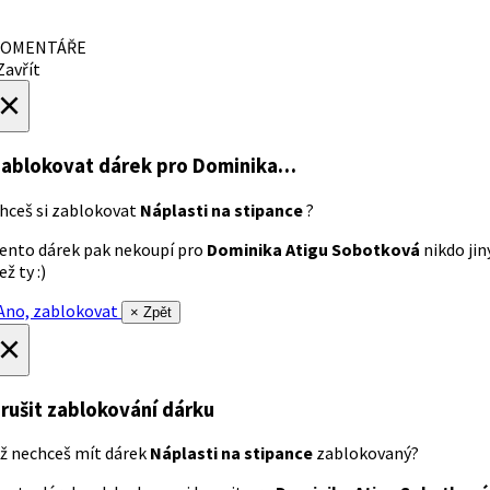
OMENTÁŘE
avřít
×
ablokovat dárek
pro Dominika…
hceš si zablokovat
Náplasti na stipance
?
ento dárek pak nekoupí pro
Dominika Atigu Sobotková
nikdo jin
ež ty :)
no, zablokovat
× Zpět
×
rušit zablokování dárku
ž nechceš mít dárek
Náplasti na stipance
zablokovaný?