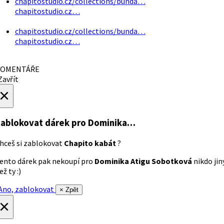
chapitostudio.cz/collections/bunda…
chapitostudio.cz…
chapitostudio.cz/collections/bunda…
chapitostudio.cz…
OMENTÁŘE
avřít
×
ablokovat dárek
pro Dominika…
hceš si zablokovat
Chapito kabát
?
ento dárek pak nekoupí pro
Dominika Atigu Sobotková
nikdo jin
ež ty :)
no, zablokovat
× Zpět
×