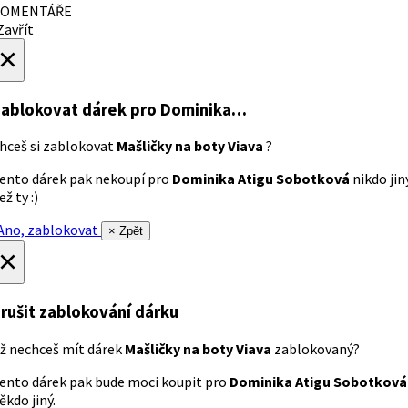
OMENTÁŘE
avřít
×
ablokovat dárek
pro Dominika…
hceš si zablokovat
Mašličky na boty Viava
?
ento dárek pak nekoupí pro
Dominika Atigu Sobotková
nikdo jin
ež ty :)
no, zablokovat
× Zpět
×
rušit zablokování dárku
ž nechceš mít dárek
Mašličky na boty Viava
zablokovaný?
ento dárek pak bude moci koupit pro
Dominika Atigu Sobotková
ěkdo jiný.