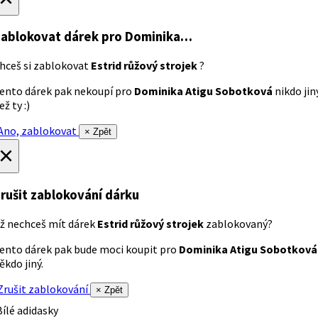
ablokovat dárek
pro Dominika…
hceš si zablokovat
Estrid růžový strojek
?
ento dárek pak nekoupí pro
Dominika Atigu Sobotková
nikdo jin
ež ty :)
no, zablokovat
× Zpět
×
rušit zablokování dárku
ž nechceš mít dárek
Estrid růžový strojek
zablokovaný?
ento dárek pak bude moci koupit pro
Dominika Atigu Sobotková
ěkdo jiný.
rušit zablokování
× Zpět