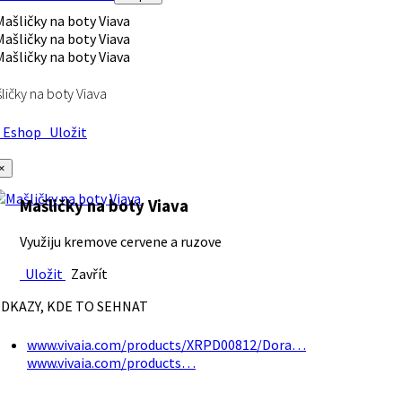
ličky na boty Viava
Eshop
Uložit
×
Mašličky na boty Viava
Využiju kremove cervene a ruzove
Uložit
Zavřít
DKAZY, KDE TO SEHNAT
www.vivaia.com/products/XRPD00812/Dora…
www.vivaia.com/products…