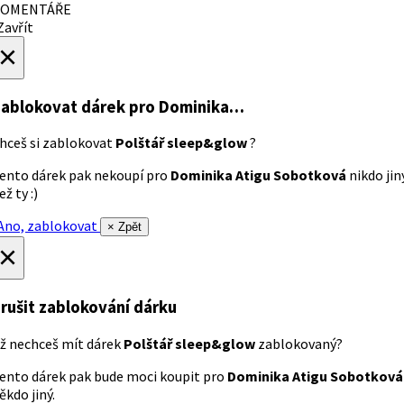
OMENTÁŘE
avřít
×
ablokovat dárek
pro Dominika…
hceš si zablokovat
Polštář sleep&glow
?
ento dárek pak nekoupí pro
Dominika Atigu Sobotková
nikdo jin
ež ty :)
no, zablokovat
× Zpět
×
rušit zablokování dárku
ž nechceš mít dárek
Polštář sleep&glow
zablokovaný?
ento dárek pak bude moci koupit pro
Dominika Atigu Sobotková
ěkdo jiný.