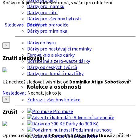
Dárky pro děti
Kočky milující, ne moc skromná, s vášni pro oblečení.
Dárky pro mamku
Dárky pro tátu
Dárky pro všechny bytosti
Sledovat
Do přátel
Dárky pro prarodiče
Dárky pro miminka
Dárky do bytu
×
Dárky pro nastávající maminky
Férové, bio a eko dárky
Zrušit sledování
Udržitelné a zero-waste dárky
Dárky od českých tvůrců
Dárky pro domácí mazlíčky
Už nechceš sledovat wishlist od
Dominika Atigu Sobotková
?
Kolekce a osobnosti
Nesledovat
Nechat, jak to je
Zobrazit všechny kolekce
×
Zrušit
Pro muže
Adventní kalendáře
Dárky do 300 Kč
Podzimní nutnosti
Opravdu chceš vyjmout
Dominika Atigu Sobotková
z přátel?
Voňavá kolekce