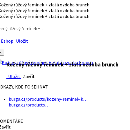
ený růžový řemínek +…
Eshop
Uložit
×
Kožený růžový řemínek + zlatá ozdoba brunch
Uložit
Zavřít
DKAZY, KDE TO SEHNAT
burga.cz/products/kozeny-reminek-k…
burga.cz/products…
OMENTÁŘE
avřít