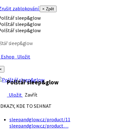
rušit zablokování
× Zpět
štář sleep&glow
Eshop
Uložit
×
Polštář sleep&glow
Uložit
Zavřít
DKAZY, KDE TO SEHNAT
sleepandglow.cz/product/11
sleepandglow.cz/product…