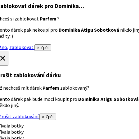
ablokovat dárek
pro Dominika…
hceš si zablokovat
Parfem
?
ento dárek pak nekoupí pro
Dominika Atigu Sobotková
nikdo jin
ež ty :)
no, zablokovat
× Zpět
×
rušit zablokování dárku
ž nechceš mít dárek
Parfem
zablokovaný?
ento dárek pak bude moci koupit pro
Dominika Atigu Sobotková
ěkdo jiný.
rušit zablokování
× Zpět