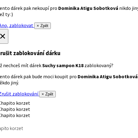
ento dárek pak nekoupí pro
Dominika Atigu Sobotková
nikdo jin
ež ty :)
no, zablokovat
× Zpět
×
rušit zablokování dárku
ž nechceš mít dárek
Suchy sampon K18
zablokovaný?
ento dárek pak bude moci koupit pro
Dominika Atigu Sobotková
ěkdo jiný.
rušit zablokování
× Zpět
pito korzet