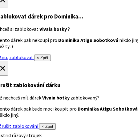
ablokovat dárek
pro Dominika…
hceš si zablokovat
Vivaia botky
?
ento dárek pak nekoupí pro
Dominika Atigu Sobotková
nikdo jin
ež ty :)
no, zablokovat
× Zpět
×
rušit zablokování dárku
ž nechceš mít dárek
Vivaia botky
zablokovaný?
ento dárek pak bude moci koupit pro
Dominika Atigu Sobotková
ěkdo jiný.
rušit zablokování
× Zpět