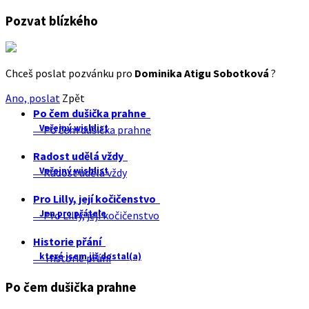
Pozvat blízkého
Chceš poslat pozvánku pro
Dominika Atigu Sobotková
?
Ano, poslat
Zpět
Po čem dušička prahne
Veřejný wishlist
Po čem dušička prahne
Radost udělá vždy
Veřejný wishlist
Radost udělá vždy
Pro Lilly, její kočičenstvo
Jen pro přátele
Pro Lilly, její kočičenstvo
Historie přání
které jsem již dostal(a)
Historie přání
Po čem dušička prahne