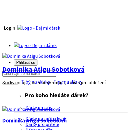
Login
Přihlásit se
Dominika Atigu Sobotková
Tipy na dárky
Tipy na dárky
Kočky milující, ne moc skromná, s vášni pro oblečení.
Pro koho hledáte dárek?
Dárky pro vás
Dárky pro přítelkyni
Dominika Atigu Sobotková
Dárky pro přítele