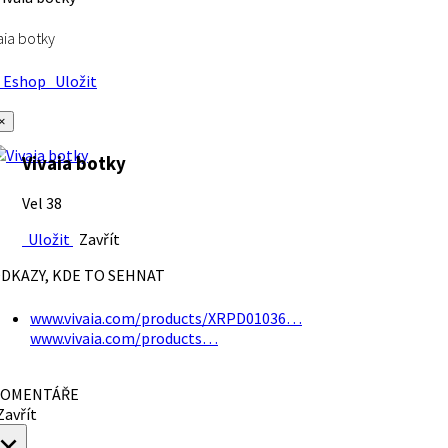
aia botky
Eshop
Uložit
×
Vivaia botky
Vel 38
Uložit
Zavřít
DKAZY, KDE TO SEHNAT
www.vivaia.com/products/XRPD01036…
www.vivaia.com/products…
OMENTÁŘE
avřít
×