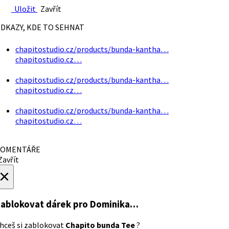
Uložit
Zavřít
DKAZY, KDE TO SEHNAT
chapitostudio.cz/products/bunda-kantha…
chapitostudio.cz…
chapitostudio.cz/products/bunda-kantha…
chapitostudio.cz…
chapitostudio.cz/products/bunda-kantha…
chapitostudio.cz…
OMENTÁŘE
avřít
×
ablokovat dárek
pro Dominika…
hceš si zablokovat
Chapito bunda Tee
?