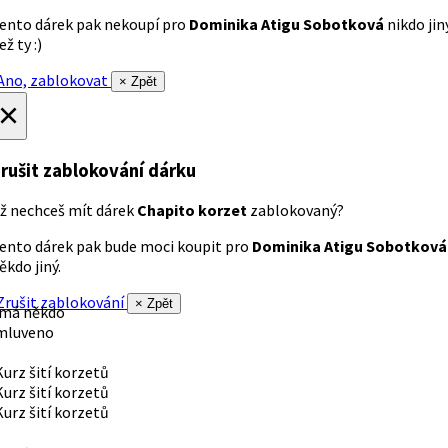
ento dárek pak nekoupí pro
Dominika Atigu Sobotková
nikdo jin
ež ty :)
no, zablokovat
× Zpět
×
rušit zablokování dárku
ž nechceš mít dárek
Chapito korzet
zablokovaný?
ento dárek pak bude moci koupit pro
Dominika Atigu Sobotková
ěkdo jiný.
rušit zablokování
× Zpět
 má někdo
mluveno