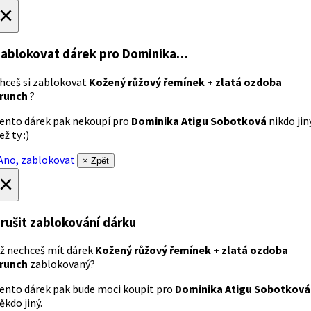
×
ablokovat dárek
pro Dominika…
hceš si zablokovat
Kožený růžový řemínek + zlatá ozdoba
runch
?
ento dárek pak nekoupí pro
Dominika Atigu Sobotková
nikdo jin
ež ty :)
no, zablokovat
× Zpět
×
rušit zablokování dárku
ž nechceš mít dárek
Kožený růžový řemínek + zlatá ozdoba
runch
zablokovaný?
ento dárek pak bude moci koupit pro
Dominika Atigu Sobotková
ěkdo jiný.