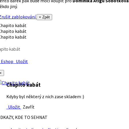
ento dárek pak bude moci koupit pro
Dominika Atigu Sobotková
ěkdo jiný.
rušit zablokování
× Zpět
pito kabát
Eshop
Uložit
×
Chapito kabát
Kdyby byl některý z nich zase skladem :)
Uložit
Zavřít
DKAZY, KDE TO SEHNAT