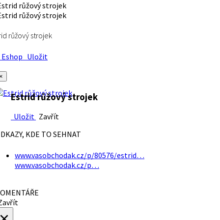
rid růžový strojek
Eshop
Uložit
×
Estrid růžový strojek
Uložit
Zavřít
DKAZY, KDE TO SEHNAT
www.vasobchodak.cz/p/80576/estrid…
www.vasobchodak.cz/p…
OMENTÁŘE
avřít
×