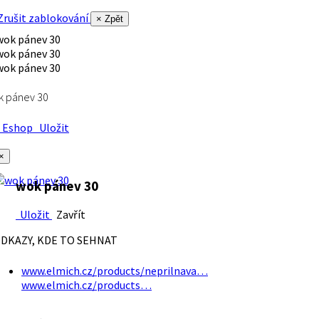
rušit zablokování
× Zpět
k pánev 30
Eshop
Uložit
×
wok pánev 30
Uložit
Zavřít
DKAZY, KDE TO SEHNAT
www.elmich.cz/products/neprilnava…
www.elmich.cz/products…