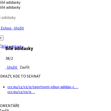
é adidasky
Eshop
Uložit
×
Bílé adidasky
38/2
Uložit
Zavřít
DKAZY, KDE TO SEHNAT
ccc.eu/cz/cs/p/sportovni-obuv-adidas-c…
ccc.eu/cz/cs/p…
OMENTÁŘE
avřít