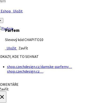
rfem
Eshop
Uložit
×
Parfem
Slevový kód CHAPITO10
Uložit
Zavřít
DKAZY, KDE TO SEHNAT
shop.czechdesign.cz/damske-parfemy…
shop.czechdesign.cz…
OMENTÁŘE
avřít
×