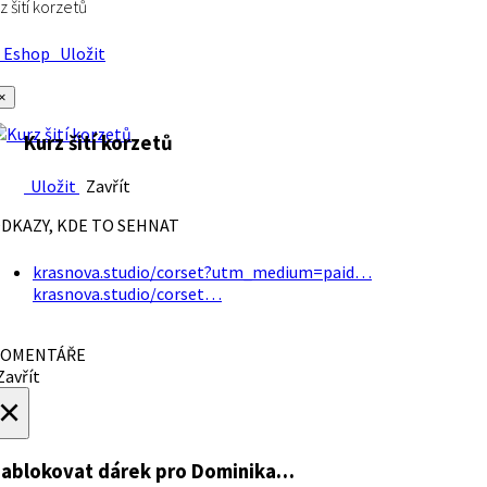
z šití korzetů
Eshop
Uložit
×
Kurz šití korzetů
Uložit
Zavřít
DKAZY, KDE TO SEHNAT
krasnova.studio/corset?utm_medium=paid…
krasnova.studio/corset…
OMENTÁŘE
avřít
×
ablokovat dárek
pro Dominika…