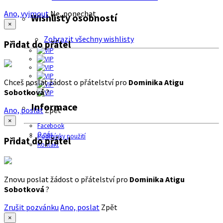
Ano, vyjmout
Ne, ponechat
Wishlisty osobností
×
Zobrazit všechny wishlisty
Přidat do přátel
Chceš poslat žádost o přátelství pro
Dominika Atigu
Sobotková
?
Informace
Ano, poslat
Zpět
×
Facebook
O nás
Podmínky použití
Přidat do přátel
Kontakt
Znovu poslat žádost o přátelství pro
Dominika Atigu
Sobotková
?
Zrušit pozvánku
Ano, poslat
Zpět
×