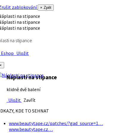
rušit zablokování
× Zpět
lasti na stipance
Eshop
Uložit
×
Náplasti na stipance
klidně dvě balení
Uložit
Zavřít
DKAZY, KDE TO SEHNAT
www.beautytape.cz/patches/?gad_source=1…
www.beautytape.cz…