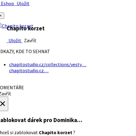
Eshop
Uložit
×
Chapito korzet
Uložit
Zavřít
DKAZY, KDE TO SEHNAT
chapitostudio.cz/collections/vesty…
chapitostudio.cz…
OMENTÁŘE
avřít
×
ablokovat dárek
pro Dominika…
hceš si zablokovat
Chapito korzet
?