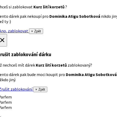
hceš si zablokovat
Kurz šití korzetů
?
ento dárek pak nekoupí pro
Dominika Atigu Sobotková
nikdo jin
ež ty :)
no, zablokovat
× Zpět
×
rušit zablokování dárku
ž nechceš mít dárek
Kurz šití korzetů
zablokovaný?
ento dárek pak bude moci koupit pro
Dominika Atigu Sobotková
ěkdo jiný.
rušit zablokování
× Zpět