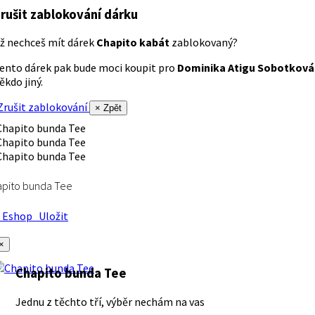
rušit zablokování dárku
ž nechceš mít dárek
Chapito kabát
zablokovaný?
ento dárek pak bude moci koupit pro
Dominika Atigu Sobotková
ěkdo jiný.
rušit zablokování
× Zpět
apito bunda Tee
Eshop
Uložit
×
Chapito bunda Tee
Jednu z těchto tří, výběr nechám na vas