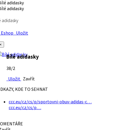
é adidasky
Eshop
Uložit
×
Bílé adidasky
38/2
Uložit
Zavřít
DKAZY, KDE TO SEHNAT
ccc.eu/cz/cs/p/sportovni-obuv-adidas-c…
ccc.eu/cz/cs/p…
OMENTÁŘE
avřít