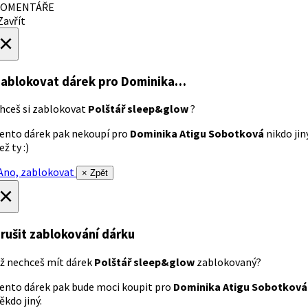
OMENTÁŘE
avřít
×
ablokovat dárek
pro Dominika…
hceš si zablokovat
Polštář sleep&glow
?
ento dárek pak nekoupí pro
Dominika Atigu Sobotková
nikdo jin
ež ty :)
no, zablokovat
× Zpět
×
rušit zablokování dárku
ž nechceš mít dárek
Polštář sleep&glow
zablokovaný?
ento dárek pak bude moci koupit pro
Dominika Atigu Sobotková
ěkdo jiný.