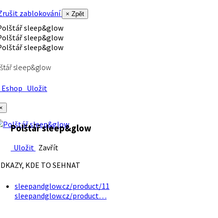
rušit zablokování
× Zpět
štář sleep&glow
Eshop
Uložit
×
Polštář sleep&glow
Uložit
Zavřít
DKAZY, KDE TO SEHNAT
sleepandglow.cz/product/11
sleepandglow.cz/product…