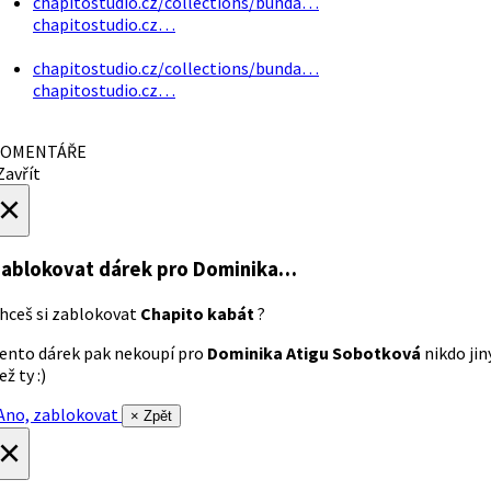
chapitostudio.cz/collections/bunda…
chapitostudio.cz…
chapitostudio.cz/collections/bunda…
chapitostudio.cz…
OMENTÁŘE
avřít
×
ablokovat dárek
pro Dominika…
hceš si zablokovat
Chapito kabát
?
ento dárek pak nekoupí pro
Dominika Atigu Sobotková
nikdo jin
ež ty :)
no, zablokovat
× Zpět
×