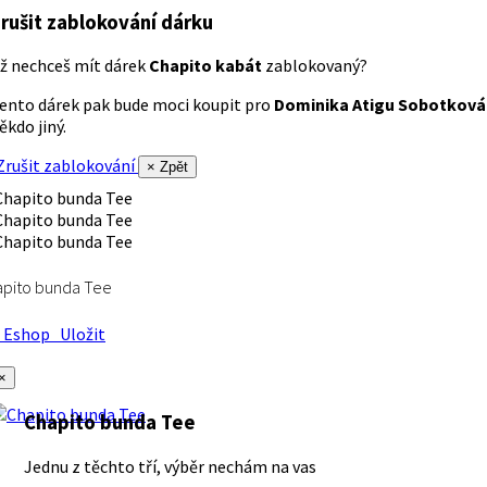
rušit zablokování dárku
ž nechceš mít dárek
Chapito kabát
zablokovaný?
ento dárek pak bude moci koupit pro
Dominika Atigu Sobotková
ěkdo jiný.
rušit zablokování
× Zpět
apito bunda Tee
Eshop
Uložit
×
Chapito bunda Tee
Jednu z těchto tří, výběr nechám na vas