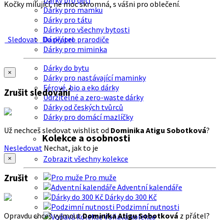
Dárky pro děti
Kočky milující, ne moc skromná, s vášni pro oblečení.
Dárky pro mamku
Dárky pro tátu
Dárky pro všechny bytosti
Sledovat
Do přátel
Dárky pro prarodiče
Dárky pro miminka
Dárky do bytu
×
Dárky pro nastávající maminky
Férové, bio a eko dárky
Zrušit sledování
Udržitelné a zero-waste dárky
Dárky od českých tvůrců
Dárky pro domácí mazlíčky
Už nechceš sledovat wishlist od
Dominika Atigu Sobotková
?
Kolekce a osobnosti
Nesledovat
Nechat, jak to je
Zobrazit všechny kolekce
×
Zrušit
Pro muže
Adventní kalendáře
Dárky do 300 Kč
Podzimní nutnosti
Opravdu chceš vyjmout
Dominika Atigu Sobotková
z přátel?
Voňavá kolekce