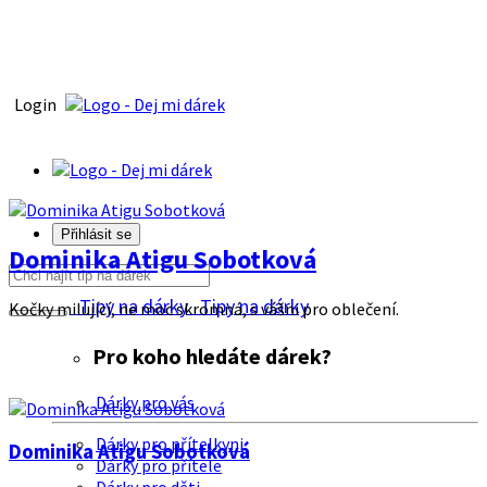
Login
Přihlásit se
Dominika Atigu Sobotková
Tipy na dárky
Tipy na dárky
Kočky milující, ne moc skromná, s vášni pro oblečení.
Pro koho hledáte dárek?
Dárky pro vás
Dárky pro přítelkyni
Dominika Atigu Sobotková
Dárky pro přítele