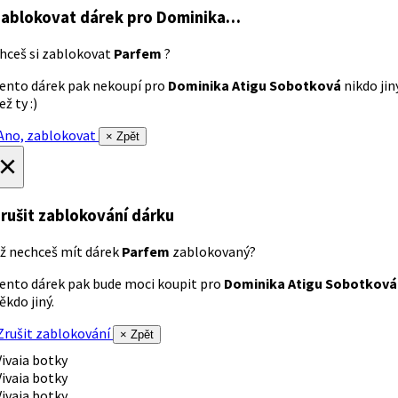
ablokovat dárek
pro Dominika…
hceš si zablokovat
Parfem
?
ento dárek pak nekoupí pro
Dominika Atigu Sobotková
nikdo jin
ež ty :)
no, zablokovat
× Zpět
×
rušit zablokování dárku
ž nechceš mít dárek
Parfem
zablokovaný?
ento dárek pak bude moci koupit pro
Dominika Atigu Sobotková
ěkdo jiný.
rušit zablokování
× Zpět