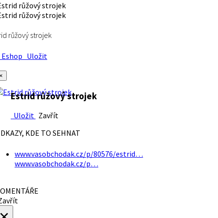
rid růžový strojek
Eshop
Uložit
×
Estrid růžový strojek
Uložit
Zavřít
DKAZY, KDE TO SEHNAT
www.vasobchodak.cz/p/80576/estrid…
www.vasobchodak.cz/p…
OMENTÁŘE
avřít
×