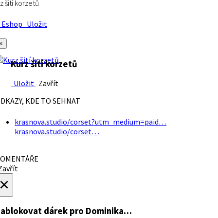
z šití korzetů
Eshop
Uložit
×
Kurz šití korzetů
Uložit
Zavřít
DKAZY, KDE TO SEHNAT
krasnova.studio/corset?utm_medium=paid…
krasnova.studio/corset…
OMENTÁŘE
avřít
×
ablokovat dárek
pro Dominika…