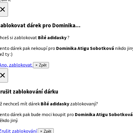
×
ablokovat dárek
pro Dominika…
hceš si zablokovat
Bílé adidasky
?
ento dárek pak nekoupí pro
Dominika Atigu Sobotková
nikdo jin
ež ty :)
no, zablokovat
× Zpět
×
rušit zablokování dárku
ž nechceš mít dárek
Bílé adidasky
zablokovaný?
ento dárek pak bude moci koupit pro
Dominika Atigu Sobotková
ěkdo jiný.
rušit zablokování
× Zpět