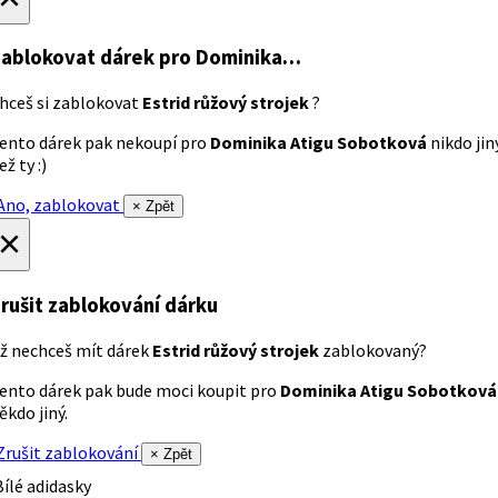
ablokovat dárek
pro Dominika…
hceš si zablokovat
Estrid růžový strojek
?
ento dárek pak nekoupí pro
Dominika Atigu Sobotková
nikdo jin
ež ty :)
no, zablokovat
× Zpět
×
rušit zablokování dárku
ž nechceš mít dárek
Estrid růžový strojek
zablokovaný?
ento dárek pak bude moci koupit pro
Dominika Atigu Sobotková
ěkdo jiný.
rušit zablokování
× Zpět