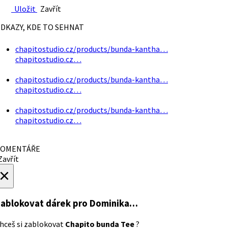
Uložit
Zavřít
DKAZY, KDE TO SEHNAT
chapitostudio.cz/products/bunda-kantha…
chapitostudio.cz…
chapitostudio.cz/products/bunda-kantha…
chapitostudio.cz…
chapitostudio.cz/products/bunda-kantha…
chapitostudio.cz…
OMENTÁŘE
avřít
×
ablokovat dárek
pro Dominika…
hceš si zablokovat
Chapito bunda Tee
?