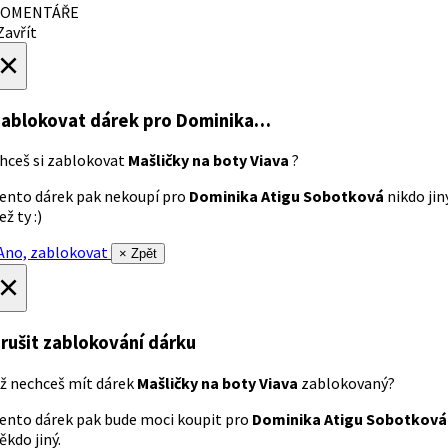
OMENTÁŘE
avřít
×
ablokovat dárek
pro Dominika…
hceš si zablokovat
Mašličky na boty Viava
?
ento dárek pak nekoupí pro
Dominika Atigu Sobotková
nikdo jin
ež ty :)
no, zablokovat
× Zpět
×
rušit zablokování dárku
ž nechceš mít dárek
Mašličky na boty Viava
zablokovaný?
ento dárek pak bude moci koupit pro
Dominika Atigu Sobotková
ěkdo jiný.