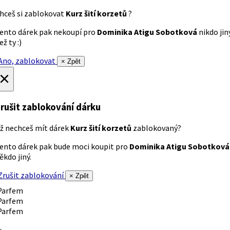
hceš si zablokovat
Kurz šití korzetů
?
ento dárek pak nekoupí pro
Dominika Atigu Sobotková
nikdo jin
ež ty :)
no, zablokovat
× Zpět
×
rušit zablokování dárku
ž nechceš mít dárek
Kurz šití korzetů
zablokovaný?
ento dárek pak bude moci koupit pro
Dominika Atigu Sobotková
ěkdo jiný.
rušit zablokování
× Zpět