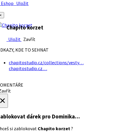
Eshop
Uložit
×
Chapito korzet
Uložit
Zavřít
DKAZY, KDE TO SEHNAT
chapitostudio.cz/collections/vesty…
chapitostudio.cz…
OMENTÁŘE
avřít
×
ablokovat dárek
pro Dominika…
hceš si zablokovat
Chapito korzet
?