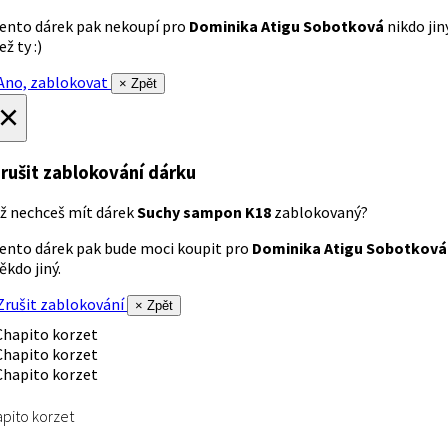
ento dárek pak nekoupí pro
Dominika Atigu Sobotková
nikdo jin
ež ty :)
no, zablokovat
× Zpět
×
rušit zablokování dárku
ž nechceš mít dárek
Suchy sampon K18
zablokovaný?
ento dárek pak bude moci koupit pro
Dominika Atigu Sobotková
ěkdo jiný.
rušit zablokování
× Zpět
pito korzet