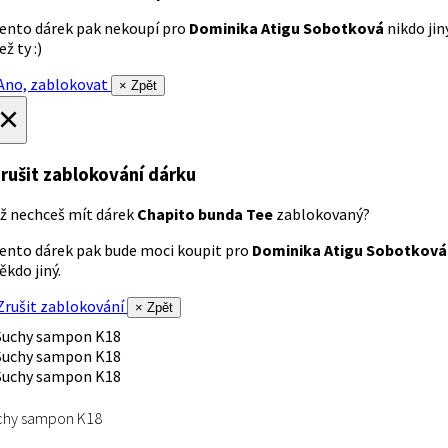
ento dárek pak nekoupí pro
Dominika Atigu Sobotková
nikdo jin
ež ty :)
no, zablokovat
× Zpět
×
rušit zablokování dárku
ž nechceš mít dárek
Chapito bunda Tee
zablokovaný?
ento dárek pak bude moci koupit pro
Dominika Atigu Sobotková
ěkdo jiný.
rušit zablokování
× Zpět
chy sampon K18