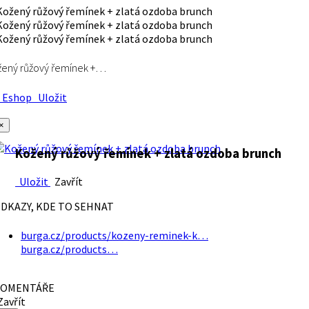
ený růžový řemínek +…
Eshop
Uložit
×
Kožený růžový řemínek + zlatá ozdoba brunch
Uložit
Zavřít
DKAZY, KDE TO SEHNAT
burga.cz/products/kozeny-reminek-k…
burga.cz/products…
OMENTÁŘE
avřít