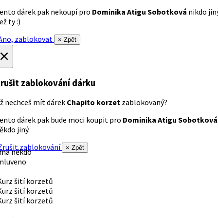
ento dárek pak nekoupí pro
Dominika Atigu Sobotková
nikdo jin
ež ty :)
no, zablokovat
× Zpět
×
rušit zablokování dárku
ž nechceš mít dárek
Chapito korzet
zablokovaný?
ento dárek pak bude moci koupit pro
Dominika Atigu Sobotková
ěkdo jiný.
rušit zablokování
× Zpět
 má někdo
mluveno