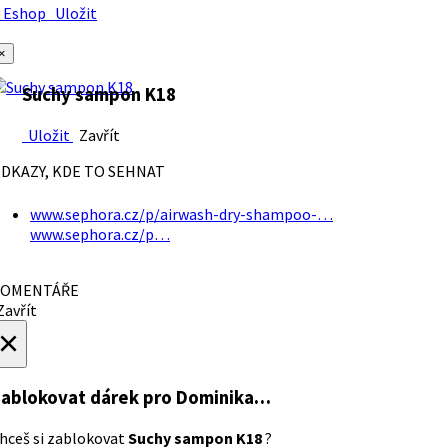
Eshop
Uložit
×
Suchy sampon K18
Uložit
Zavřít
DKAZY, KDE TO SEHNAT
www.sephora.cz/p/airwash-dry-shampoo-…
www.sephora.cz/p…
OMENTÁŘE
avřít
×
ablokovat dárek
pro Dominika…
hceš si zablokovat
Suchy sampon K18
?