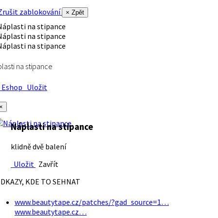
rušit zablokování
× Zpět
lasti na stipance
Eshop
Uložit
×
Náplasti na stipance
klidně dvě balení
Uložit
Zavřít
DKAZY, KDE TO SEHNAT
www.beautytape.cz/patches/?gad_source=1…
www.beautytape.cz…