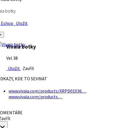
aia botky
Eshop
Uložit
×
Vivaia botky
Vel 38
Uložit
Zavřít
DKAZY, KDE TO SEHNAT
www.vivaia.com/products/XRPD01036…
www.vivaia.com/products…
OMENTÁŘE
avřít
×