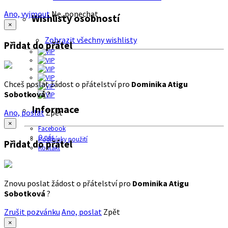
Ano, vyjmout
Ne, ponechat
Wishlisty osobností
×
Zobrazit všechny wishlisty
Přidat do přátel
Chceš poslat žádost o přátelství pro
Dominika Atigu
Sobotková
?
Informace
Ano, poslat
Zpět
×
Facebook
O nás
Podmínky použití
Přidat do přátel
Kontakt
Znovu poslat žádost o přátelství pro
Dominika Atigu
Sobotková
?
Zrušit pozvánku
Ano, poslat
Zpět
×