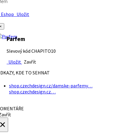
rfem
Eshop
Uložit
×
Parfem
Slevový kód CHAPITO10
Uložit
Zavřít
DKAZY, KDE TO SEHNAT
shop.czechdesign.cz/damske-parfemy…
shop.czechdesign.cz…
OMENTÁŘE
avřít
×