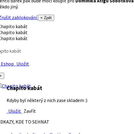
ento dárek pak bude moci koupit pro
Dominika Atigu Sobotková
ěkdo jiný.
rušit zablokování
× Zpět
pito kabát
Eshop
Uložit
×
Chapito kabát
Kdyby byl některý z nich zase skladem :)
Uložit
Zavřít
DKAZY, KDE TO SEHNAT