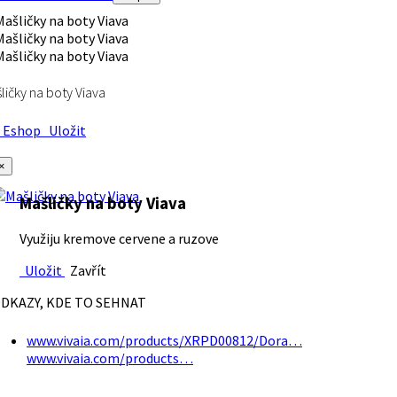
ličky na boty Viava
Eshop
Uložit
×
Mašličky na boty Viava
Využiju kremove cervene a ruzove
Uložit
Zavřít
DKAZY, KDE TO SEHNAT
www.vivaia.com/products/XRPD00812/Dora…
www.vivaia.com/products…