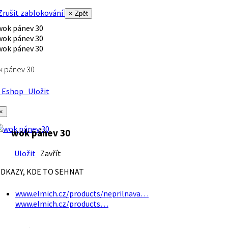
rušit zablokování
× Zpět
k pánev 30
Eshop
Uložit
×
wok pánev 30
Uložit
Zavřít
DKAZY, KDE TO SEHNAT
www.elmich.cz/products/neprilnava…
www.elmich.cz/products…