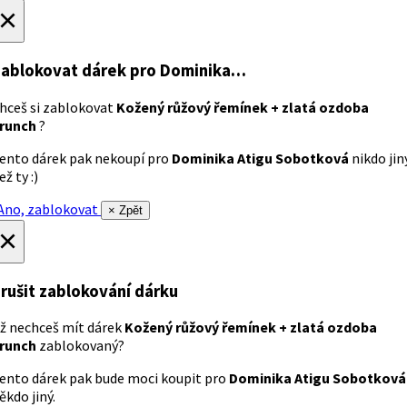
×
ablokovat dárek
pro Dominika…
hceš si zablokovat
Kožený růžový řemínek + zlatá ozdoba
runch
?
ento dárek pak nekoupí pro
Dominika Atigu Sobotková
nikdo jin
ež ty :)
no, zablokovat
× Zpět
×
rušit zablokování dárku
ž nechceš mít dárek
Kožený růžový řemínek + zlatá ozdoba
runch
zablokovaný?
ento dárek pak bude moci koupit pro
Dominika Atigu Sobotková
ěkdo jiný.