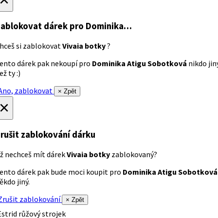
ablokovat dárek
pro Dominika…
hceš si zablokovat
Vivaia botky
?
ento dárek pak nekoupí pro
Dominika Atigu Sobotková
nikdo jin
ež ty :)
no, zablokovat
× Zpět
×
rušit zablokování dárku
ž nechceš mít dárek
Vivaia botky
zablokovaný?
ento dárek pak bude moci koupit pro
Dominika Atigu Sobotková
ěkdo jiný.
rušit zablokování
× Zpět