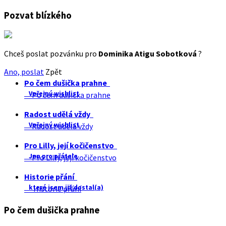
Pozvat blízkého
Chceš poslat pozvánku pro
Dominika Atigu Sobotková
?
Ano, poslat
Zpět
Po čem dušička prahne
Veřejný wishlist
Po čem dušička prahne
Radost udělá vždy
Veřejný wishlist
Radost udělá vždy
Pro Lilly, její kočičenstvo
Jen pro přátele
Pro Lilly, její kočičenstvo
Historie přání
které jsem již dostal(a)
Historie přání
Po čem dušička prahne