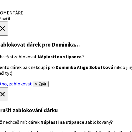
OMENTÁŘE
avřít
×
ablokovat dárek
pro Dominika…
hceš si zablokovat
Náplasti na stipance
?
ento dárek pak nekoupí pro
Dominika Atigu Sobotková
nikdo jin
ež ty :)
no, zablokovat
× Zpět
×
rušit zablokování dárku
ž nechceš mít dárek
Náplasti na stipance
zablokovaný?