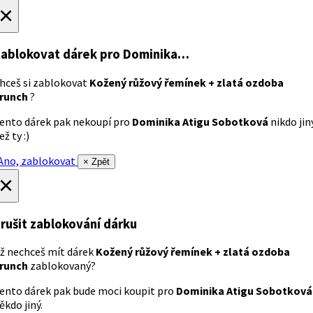
×
ablokovat dárek
pro Dominika…
hceš si zablokovat
Kožený růžový řemínek + zlatá ozdoba
runch
?
ento dárek pak nekoupí pro
Dominika Atigu Sobotková
nikdo jin
ež ty :)
no, zablokovat
× Zpět
×
rušit zablokování dárku
ž nechceš mít dárek
Kožený růžový řemínek + zlatá ozdoba
runch
zablokovaný?
ento dárek pak bude moci koupit pro
Dominika Atigu Sobotková
ěkdo jiný.