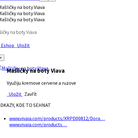
ličky na boty Viava
Eshop
Uložit
×
Mašličky na boty Viava
Využiju kremove cervene a ruzove
Uložit
Zavřít
DKAZY, KDE TO SEHNAT
www.vivaia.com/products/XRPD00812/Dora…
www.vivaia.com/products…