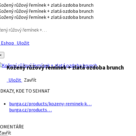
ený růžový řemínek +…
Eshop
Uložit
×
Kožený růžový řemínek + zlatá ozdoba brunch
Uložit
Zavřít
DKAZY, KDE TO SEHNAT
burga.cz/products/kozeny-reminek-k…
burga.cz/products…
OMENTÁŘE
avřít