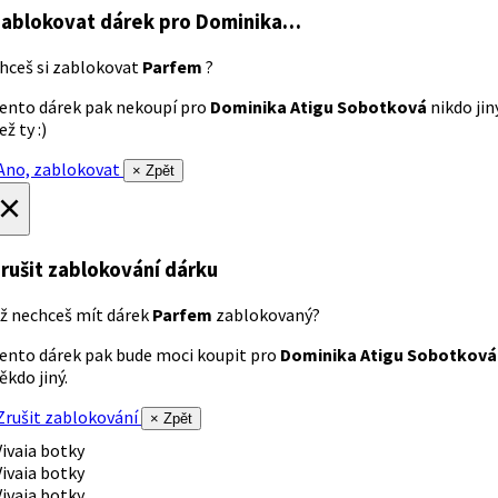
ablokovat dárek
pro Dominika…
hceš si zablokovat
Parfem
?
ento dárek pak nekoupí pro
Dominika Atigu Sobotková
nikdo jin
ež ty :)
no, zablokovat
× Zpět
×
rušit zablokování dárku
ž nechceš mít dárek
Parfem
zablokovaný?
ento dárek pak bude moci koupit pro
Dominika Atigu Sobotková
ěkdo jiný.
rušit zablokování
× Zpět