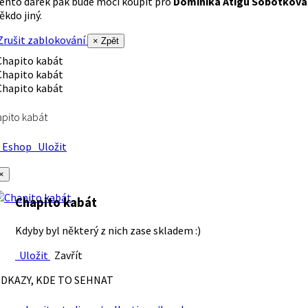
ento dárek pak bude moci koupit pro
Dominika Atigu Sobotková
ěkdo jiný.
rušit zablokování
× Zpět
pito kabát
Eshop
Uložit
×
Chapito kabát
Kdyby byl některý z nich zase skladem :)
Uložit
Zavřít
DKAZY, KDE TO SEHNAT