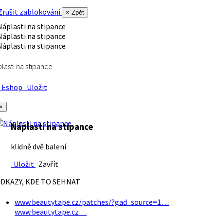
rušit zablokování
× Zpět
lasti na stipance
Eshop
Uložit
×
Náplasti na stipance
klidně dvě balení
Uložit
Zavřít
DKAZY, KDE TO SEHNAT
www.beautytape.cz/patches/?gad_source=1…
www.beautytape.cz…