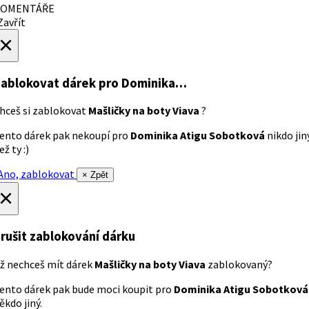
OMENTÁŘE
avřít
×
ablokovat dárek
pro Dominika…
hceš si zablokovat
Mašličky na boty Viava
?
ento dárek pak nekoupí pro
Dominika Atigu Sobotková
nikdo jin
ež ty :)
no, zablokovat
× Zpět
×
rušit zablokování dárku
ž nechceš mít dárek
Mašličky na boty Viava
zablokovaný?
ento dárek pak bude moci koupit pro
Dominika Atigu Sobotková
ěkdo jiný.