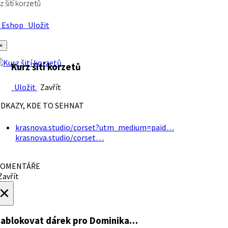
z šití korzetů
Eshop
Uložit
×
Kurz šití korzetů
Uložit
Zavřít
DKAZY, KDE TO SEHNAT
krasnova.studio/corset?utm_medium=paid…
krasnova.studio/corset…
OMENTÁŘE
avřít
×
ablokovat dárek
pro Dominika…