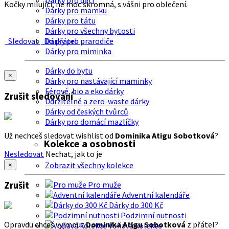
Dárky pro děti
Kočky milující, ne moc skromná, s vášni pro oblečení.
Dárky pro mamku
Dárky pro tátu
Dárky pro všechny bytosti
Sledovat
Do přátel
Dárky pro prarodiče
Dárky pro miminka
Dárky do bytu
×
Dárky pro nastávající maminky
Férové, bio a eko dárky
Zrušit sledování
Udržitelné a zero-waste dárky
Dárky od českých tvůrců
Dárky pro domácí mazlíčky
Už nechceš sledovat wishlist od
Dominika Atigu Sobotková
?
Kolekce a osobnosti
Nesledovat
Nechat, jak to je
Zobrazit všechny kolekce
×
Zrušit
Pro muže
Adventní kalendáře
Dárky do 300 Kč
Podzimní nutnosti
Opravdu chceš vyjmout
Dominika Atigu Sobotková
z přátel?
Voňavá kolekce