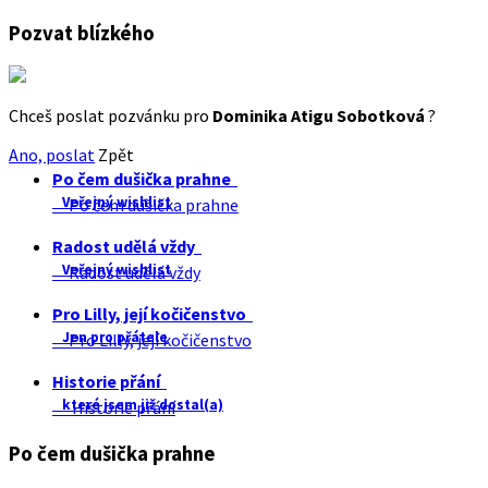
Pozvat blízkého
Chceš poslat pozvánku pro
Dominika Atigu Sobotková
?
Ano, poslat
Zpět
Po čem dušička prahne
Veřejný wishlist
Po čem dušička prahne
Radost udělá vždy
Veřejný wishlist
Radost udělá vždy
Pro Lilly, její kočičenstvo
Jen pro přátele
Pro Lilly, její kočičenstvo
Historie přání
které jsem již dostal(a)
Historie přání
Po čem dušička prahne