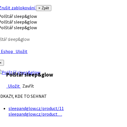
rušit zablokování
× Zpět
štář sleep&glow
Eshop
Uložit
×
Polštář sleep&glow
Uložit
Zavřít
DKAZY, KDE TO SEHNAT
sleepandglow.cz/product/11
sleepandglow.cz/product…