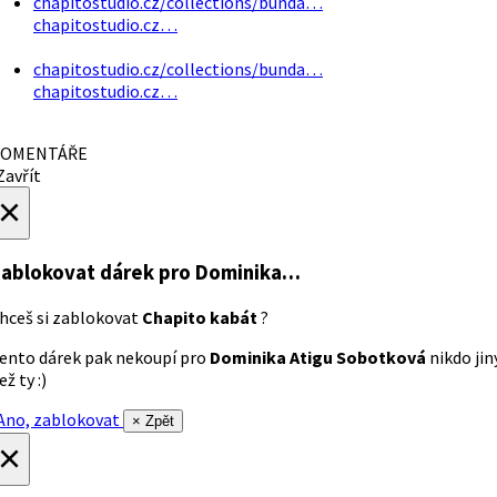
chapitostudio.cz/collections/bunda…
chapitostudio.cz…
chapitostudio.cz/collections/bunda…
chapitostudio.cz…
OMENTÁŘE
avřít
×
ablokovat dárek
pro Dominika…
hceš si zablokovat
Chapito kabát
?
ento dárek pak nekoupí pro
Dominika Atigu Sobotková
nikdo jin
ež ty :)
no, zablokovat
× Zpět
×