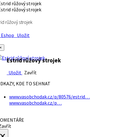
rid růžový strojek
Eshop
Uložit
×
Estrid růžový strojek
Uložit
Zavřít
DKAZY, KDE TO SEHNAT
www.vasobchodak.cz/p/80576/estrid…
www.vasobchodak.cz/p…
OMENTÁŘE
avřít
×