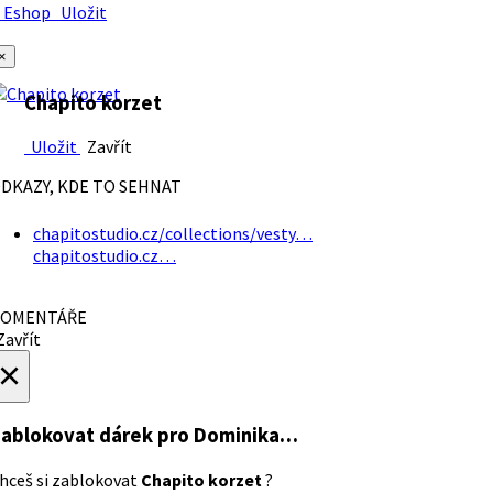
Eshop
Uložit
×
Chapito korzet
Uložit
Zavřít
DKAZY, KDE TO SEHNAT
chapitostudio.cz/collections/vesty…
chapitostudio.cz…
OMENTÁŘE
avřít
×
ablokovat dárek
pro Dominika…
hceš si zablokovat
Chapito korzet
?