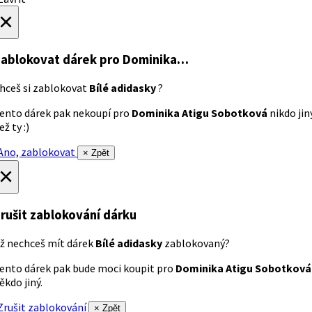
×
ablokovat dárek
pro Dominika…
hceš si zablokovat
Bílé adidasky
?
ento dárek pak nekoupí pro
Dominika Atigu Sobotková
nikdo jin
ež ty :)
no, zablokovat
× Zpět
×
rušit zablokování dárku
ž nechceš mít dárek
Bílé adidasky
zablokovaný?
ento dárek pak bude moci koupit pro
Dominika Atigu Sobotková
ěkdo jiný.
rušit zablokování
× Zpět