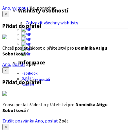
Ano, vyjmout
Ne, ponechat
Wishlisty osobností
×
Zobrazit všechny wishlisty
Přidat do přátel
Chceš poslat žádost o přátelství pro
Dominika Atigu
Sobotková
?
Informace
Ano, poslat
Zpět
×
Facebook
O nás
Podmínky použití
Přidat do přátel
Kontakt
Znovu poslat žádost o přátelství pro
Dominika Atigu
Sobotková
?
Zrušit pozvánku
Ano, poslat
Zpět
×