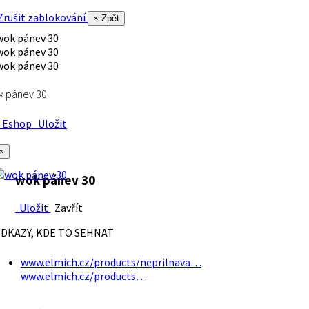
rušit zablokování
× Zpět
k pánev 30
Eshop
Uložit
×
wok pánev 30
Uložit
Zavřít
DKAZY, KDE TO SEHNAT
www.elmich.cz/products/neprilnava…
www.elmich.cz/products…