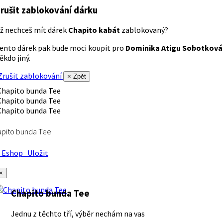
rušit zablokování dárku
ž nechceš mít dárek
Chapito kabát
zablokovaný?
ento dárek pak bude moci koupit pro
Dominika Atigu Sobotková
ěkdo jiný.
rušit zablokování
× Zpět
apito bunda Tee
Eshop
Uložit
×
Chapito bunda Tee
Jednu z těchto tří, výběr nechám na vas