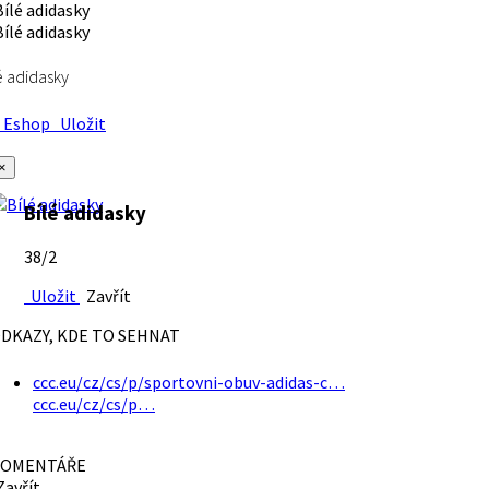
é adidasky
Eshop
Uložit
×
Bílé adidasky
38/2
Uložit
Zavřít
DKAZY, KDE TO SEHNAT
ccc.eu/cz/cs/p/sportovni-obuv-adidas-c…
ccc.eu/cz/cs/p…
OMENTÁŘE
avřít