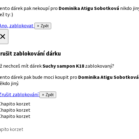
ento dárek pak nekoupí pro
Dominika Atigu Sobotková
nikdo jin
ež ty :)
no, zablokovat
× Zpět
×
rušit zablokování dárku
ž nechceš mít dárek
Suchy sampon K18
zablokovaný?
ento dárek pak bude moci koupit pro
Dominika Atigu Sobotková
ěkdo jiný.
rušit zablokování
× Zpět
pito korzet