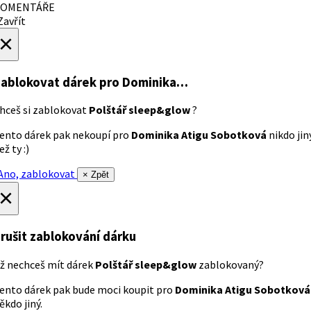
OMENTÁŘE
avřít
×
ablokovat dárek
pro Dominika…
hceš si zablokovat
Polštář sleep&glow
?
ento dárek pak nekoupí pro
Dominika Atigu Sobotková
nikdo jin
ež ty :)
no, zablokovat
× Zpět
×
rušit zablokování dárku
ž nechceš mít dárek
Polštář sleep&glow
zablokovaný?
ento dárek pak bude moci koupit pro
Dominika Atigu Sobotková
ěkdo jiný.