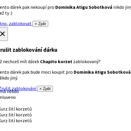
ento dárek pak nekoupí pro
Dominika Atigu Sobotková
nikdo jin
ež ty :)
no, zablokovat
× Zpět
×
rušit zablokování dárku
ž nechceš mít dárek
Chapito korzet
zablokovaný?
ento dárek pak bude moci koupit pro
Dominika Atigu Sobotková
ěkdo jiný.
rušit zablokování
× Zpět
 má někdo
mluveno