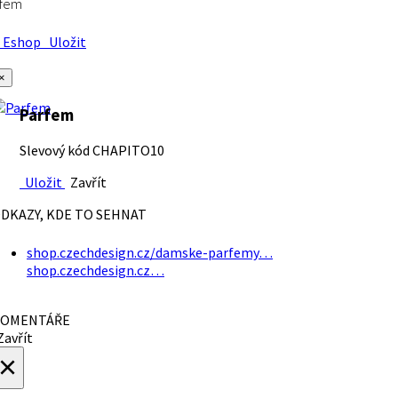
rfem
Eshop
Uložit
×
Parfem
Slevový kód CHAPITO10
Uložit
Zavřít
DKAZY, KDE TO SEHNAT
shop.czechdesign.cz/damske-parfemy…
shop.czechdesign.cz…
OMENTÁŘE
avřít
×