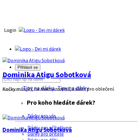
Login
Přihlásit se
Dominika Atigu Sobotková
Tipy na dárky
Tipy na dárky
Kočky milující, ne moc skromná, s vášni pro oblečení.
Pro koho hledáte dárek?
Dárky pro vás
Dárky pro přítelkyni
Dominika Atigu Sobotková
Dárky pro přítele