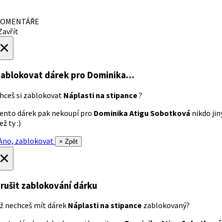
OMENTÁŘE
avřít
×
ablokovat dárek
pro Dominika…
hceš si zablokovat
Náplasti na stipance
?
ento dárek pak nekoupí pro
Dominika Atigu Sobotková
nikdo jin
ež ty :)
no, zablokovat
× Zpět
×
rušit zablokování dárku
ž nechceš mít dárek
Náplasti na stipance
zablokovaný?