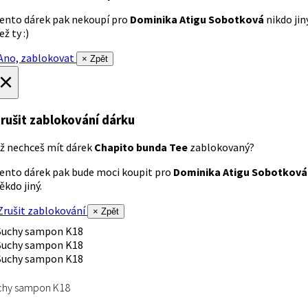
ento dárek pak nekoupí pro
Dominika Atigu Sobotková
nikdo jin
ež ty :)
no, zablokovat
× Zpět
×
rušit zablokování dárku
ž nechceš mít dárek
Chapito bunda Tee
zablokovaný?
ento dárek pak bude moci koupit pro
Dominika Atigu Sobotková
ěkdo jiný.
rušit zablokování
× Zpět
chy sampon K18