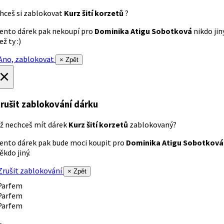
hceš si zablokovat
Kurz šití korzetů
?
ento dárek pak nekoupí pro
Dominika Atigu Sobotková
nikdo jin
ež ty :)
no, zablokovat
× Zpět
×
rušit zablokování dárku
ž nechceš mít dárek
Kurz šití korzetů
zablokovaný?
ento dárek pak bude moci koupit pro
Dominika Atigu Sobotková
ěkdo jiný.
rušit zablokování
× Zpět