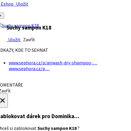
Eshop
Uložit
×
Suchy sampon K18
Uložit
Zavřít
DKAZY, KDE TO SEHNAT
www.sephora.cz/p/airwash-dry-shampoo-…
www.sephora.cz/p…
OMENTÁŘE
avřít
×
ablokovat dárek
pro Dominika…
hceš si zablokovat
Suchy sampon K18
?