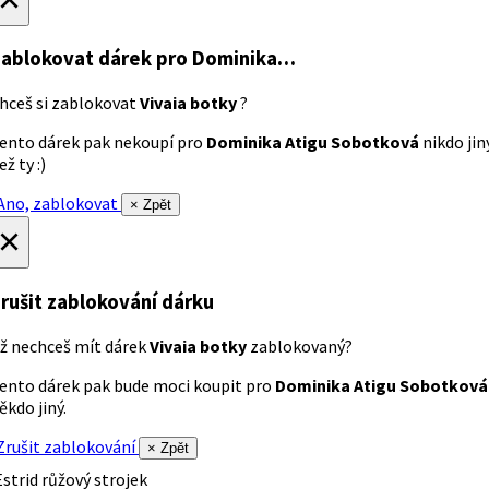
ablokovat dárek
pro Dominika…
hceš si zablokovat
Vivaia botky
?
ento dárek pak nekoupí pro
Dominika Atigu Sobotková
nikdo jin
ež ty :)
no, zablokovat
× Zpět
×
rušit zablokování dárku
ž nechceš mít dárek
Vivaia botky
zablokovaný?
ento dárek pak bude moci koupit pro
Dominika Atigu Sobotková
ěkdo jiný.
rušit zablokování
× Zpět