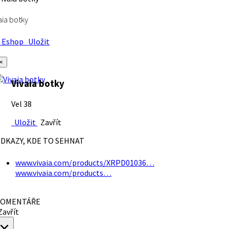
aia botky
Eshop
Uložit
×
Vivaia botky
Vel 38
Uložit
Zavřít
DKAZY, KDE TO SEHNAT
www.vivaia.com/products/XRPD01036…
www.vivaia.com/products…
OMENTÁŘE
avřít
×