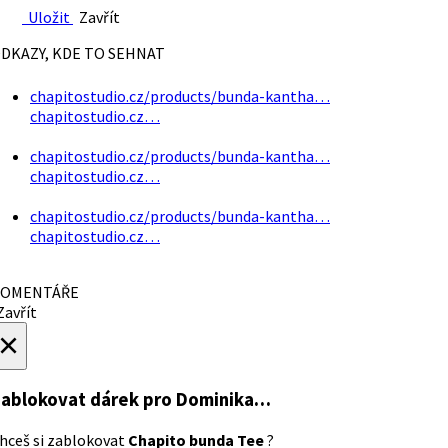
Uložit
Zavřít
DKAZY, KDE TO SEHNAT
chapitostudio.cz/products/bunda-kantha…
chapitostudio.cz…
chapitostudio.cz/products/bunda-kantha…
chapitostudio.cz…
chapitostudio.cz/products/bunda-kantha…
chapitostudio.cz…
OMENTÁŘE
avřít
×
ablokovat dárek
pro Dominika…
hceš si zablokovat
Chapito bunda Tee
?