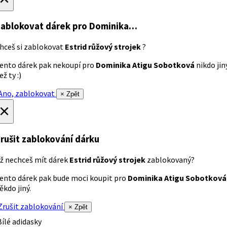
ablokovat dárek
pro Dominika…
hceš si zablokovat
Estrid růžový strojek
?
ento dárek pak nekoupí pro
Dominika Atigu Sobotková
nikdo jin
ež ty :)
no, zablokovat
× Zpět
×
rušit zablokování dárku
ž nechceš mít dárek
Estrid růžový strojek
zablokovaný?
ento dárek pak bude moci koupit pro
Dominika Atigu Sobotková
ěkdo jiný.
rušit zablokování
× Zpět