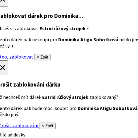
ablokovat dárek
pro Dominika…
hceš si zablokovat
Estrid růžový strojek
?
ento dárek pak nekoupí pro
Dominika Atigu Sobotková
nikdo jin
ež ty :)
no, zablokovat
× Zpět
×
rušit zablokování dárku
ž nechceš mít dárek
Estrid růžový strojek
zablokovaný?
ento dárek pak bude moci koupit pro
Dominika Atigu Sobotková
ěkdo jiný.
rušit zablokování
× Zpět