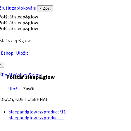
rušit zablokování
× Zpět
štář sleep&glow
Eshop
Uložit
×
Polštář sleep&glow
Uložit
Zavřít
DKAZY, KDE TO SEHNAT
sleepandglow.cz/product/11
sleepandglow.cz/product…