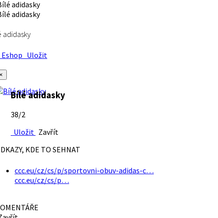
é adidasky
Eshop
Uložit
×
Bílé adidasky
38/2
Uložit
Zavřít
DKAZY, KDE TO SEHNAT
ccc.eu/cz/cs/p/sportovni-obuv-adidas-c…
ccc.eu/cz/cs/p…
OMENTÁŘE
avřít