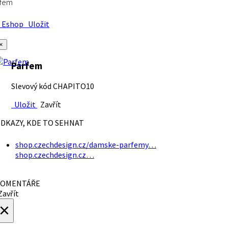
rfem
Eshop
Uložit
×
Parfem
Slevový kód CHAPITO10
Uložit
Zavřít
DKAZY, KDE TO SEHNAT
shop.czechdesign.cz/damske-parfemy…
shop.czechdesign.cz…
OMENTÁŘE
avřít
×