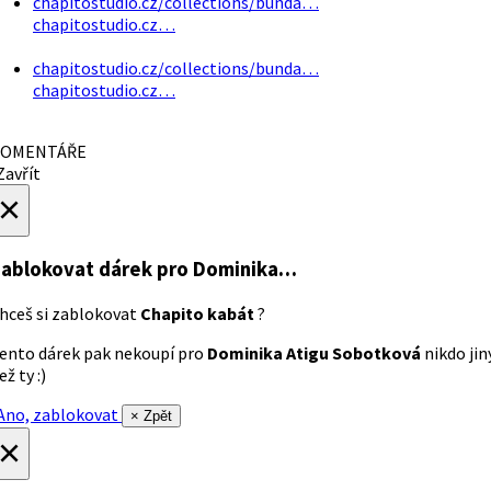
chapitostudio.cz/collections/bunda…
chapitostudio.cz…
chapitostudio.cz/collections/bunda…
chapitostudio.cz…
OMENTÁŘE
avřít
×
ablokovat dárek
pro Dominika…
hceš si zablokovat
Chapito kabát
?
ento dárek pak nekoupí pro
Dominika Atigu Sobotková
nikdo jin
ež ty :)
no, zablokovat
× Zpět
×