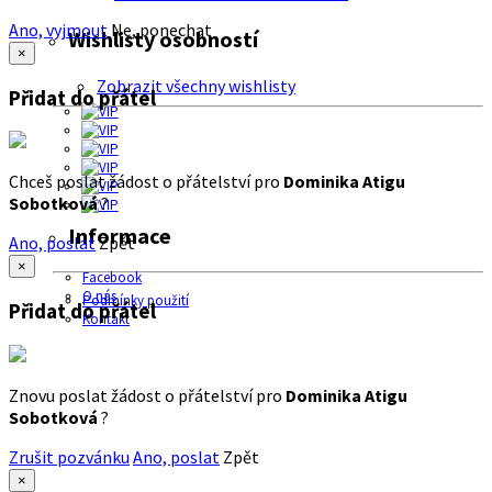
Ano, vyjmout
Ne, ponechat
Wishlisty osobností
×
Zobrazit všechny wishlisty
Přidat do přátel
Chceš poslat žádost o přátelství pro
Dominika Atigu
Sobotková
?
Informace
Ano, poslat
Zpět
×
Facebook
O nás
Podmínky použití
Přidat do přátel
Kontakt
Znovu poslat žádost o přátelství pro
Dominika Atigu
Sobotková
?
Zrušit pozvánku
Ano, poslat
Zpět
×