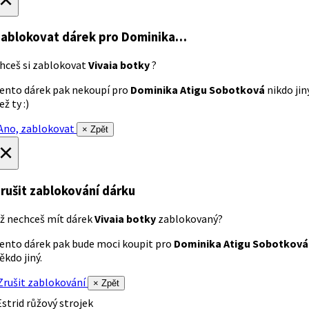
ablokovat dárek
pro Dominika…
hceš si zablokovat
Vivaia botky
?
ento dárek pak nekoupí pro
Dominika Atigu Sobotková
nikdo jin
ež ty :)
no, zablokovat
× Zpět
×
rušit zablokování dárku
ž nechceš mít dárek
Vivaia botky
zablokovaný?
ento dárek pak bude moci koupit pro
Dominika Atigu Sobotková
ěkdo jiný.
rušit zablokování
× Zpět