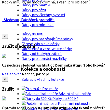
Dárky pro děti
Kočky milující, ne moc skromná, s vášni pro oblečení.
Dárky pro mamku
Dárky pro tátu
Dárky pro všechny bytosti
Sledovat
Do přátel
Dárky pro prarodiče
Dárky pro miminka
Dárky do bytu
×
Dárky pro nastávající maminky
Férové, bio a eko dárky
Zrušit sledování
Udržitelné a zero-waste dárky
Dárky od českých tvůrců
Dárky pro domácí mazlíčky
Už nechceš sledovat wishlist od
Dominika Atigu Sobotková
?
Kolekce a osobnosti
Nesledovat
Nechat, jak to je
Zobrazit všechny kolekce
×
Zrušit
Pro muže
Adventní kalendáře
Dárky do 300 Kč
Podzimní nutnosti
Opravdu chceš vyjmout
Dominika Atigu Sobotková
z přátel?
Voňavá kolekce