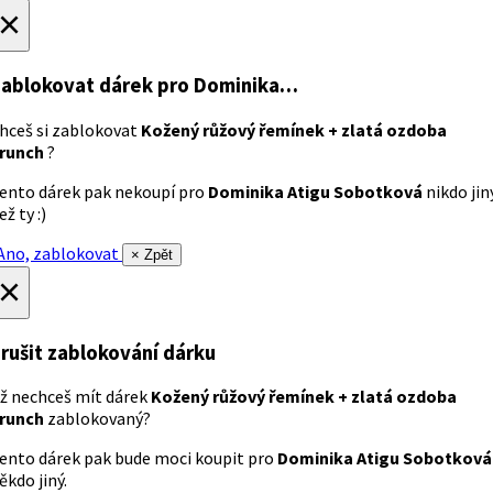
×
ablokovat dárek
pro Dominika…
hceš si zablokovat
Kožený růžový řemínek + zlatá ozdoba
runch
?
ento dárek pak nekoupí pro
Dominika Atigu Sobotková
nikdo jin
ež ty :)
no, zablokovat
× Zpět
×
rušit zablokování dárku
ž nechceš mít dárek
Kožený růžový řemínek + zlatá ozdoba
runch
zablokovaný?
ento dárek pak bude moci koupit pro
Dominika Atigu Sobotková
ěkdo jiný.