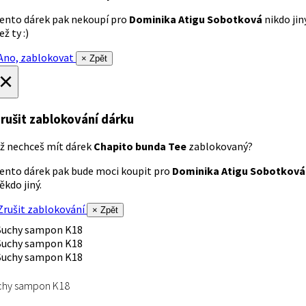
ento dárek pak nekoupí pro
Dominika Atigu Sobotková
nikdo jin
ež ty :)
no, zablokovat
× Zpět
×
rušit zablokování dárku
ž nechceš mít dárek
Chapito bunda Tee
zablokovaný?
ento dárek pak bude moci koupit pro
Dominika Atigu Sobotková
ěkdo jiný.
rušit zablokování
× Zpět
chy sampon K18