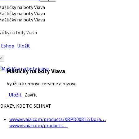
ličky na boty Viava
Eshop
Uložit
×
Mašličky na boty Viava
Využiju kremove cervene a ruzove
Uložit
Zavřít
DKAZY, KDE TO SEHNAT
www.vivaia.com/products/XRPD00812/Dora…
www.vivaia.com/products…