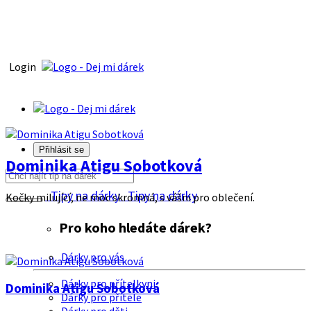
Login
Přihlásit se
Dominika Atigu Sobotková
Tipy na dárky
Tipy na dárky
Kočky milující, ne moc skromná, s vášni pro oblečení.
Pro koho hledáte dárek?
Dárky pro vás
Dárky pro přítelkyni
Dominika Atigu Sobotková
Dárky pro přítele