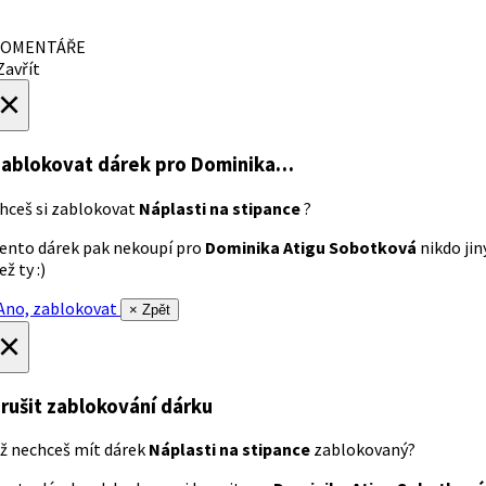
OMENTÁŘE
avřít
×
ablokovat dárek
pro Dominika…
hceš si zablokovat
Náplasti na stipance
?
ento dárek pak nekoupí pro
Dominika Atigu Sobotková
nikdo jin
ež ty :)
no, zablokovat
× Zpět
×
rušit zablokování dárku
ž nechceš mít dárek
Náplasti na stipance
zablokovaný?