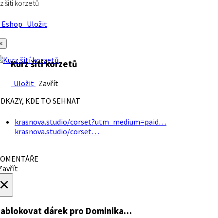
z šití korzetů
Eshop
Uložit
×
Kurz šití korzetů
Uložit
Zavřít
DKAZY, KDE TO SEHNAT
krasnova.studio/corset?utm_medium=paid…
krasnova.studio/corset…
OMENTÁŘE
avřít
×
ablokovat dárek
pro Dominika…