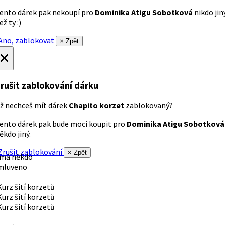
ento dárek pak nekoupí pro
Dominika Atigu Sobotková
nikdo jin
ež ty :)
no, zablokovat
× Zpět
×
rušit zablokování dárku
ž nechceš mít dárek
Chapito korzet
zablokovaný?
ento dárek pak bude moci koupit pro
Dominika Atigu Sobotková
ěkdo jiný.
rušit zablokování
× Zpět
 má někdo
mluveno