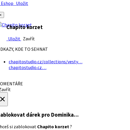
Eshop
Uložit
×
Chapito korzet
Uložit
Zavřít
DKAZY, KDE TO SEHNAT
chapitostudio.cz/collections/vesty…
chapitostudio.cz…
OMENTÁŘE
avřít
×
ablokovat dárek
pro Dominika…
hceš si zablokovat
Chapito korzet
?