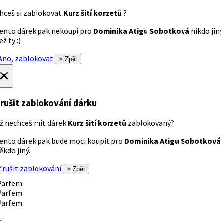
hceš si zablokovat
Kurz šití korzetů
?
ento dárek pak nekoupí pro
Dominika Atigu Sobotková
nikdo jin
ež ty :)
no, zablokovat
× Zpět
×
rušit zablokování dárku
ž nechceš mít dárek
Kurz šití korzetů
zablokovaný?
ento dárek pak bude moci koupit pro
Dominika Atigu Sobotková
ěkdo jiný.
rušit zablokování
× Zpět