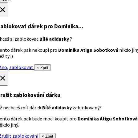
×
ablokovat dárek
pro Dominika…
hceš si zablokovat
Bílé adidasky
?
ento dárek pak nekoupí pro
Dominika Atigu Sobotková
nikdo jin
ež ty :)
no, zablokovat
× Zpět
×
rušit zablokování dárku
ž nechceš mít dárek
Bílé adidasky
zablokovaný?
ento dárek pak bude moci koupit pro
Dominika Atigu Sobotková
ěkdo jiný.
rušit zablokování
× Zpět