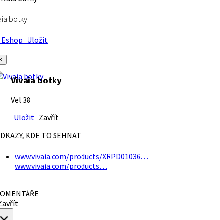
aia botky
Eshop
Uložit
×
Vivaia botky
Vel 38
Uložit
Zavřít
DKAZY, KDE TO SEHNAT
www.vivaia.com/products/XRPD01036…
www.vivaia.com/products…
OMENTÁŘE
avřít
×