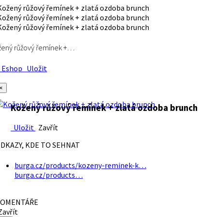
ený růžový řemínek +…
Eshop
Uložit
×
Kožený růžový řemínek + zlatá ozdoba brunch
Uložit
Zavřít
DKAZY, KDE TO SEHNAT
burga.cz/products/kozeny-reminek-k…
burga.cz/products…
OMENTÁŘE
avřít