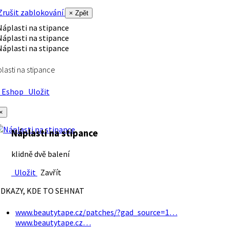
rušit zablokování
× Zpět
lasti na stipance
Eshop
Uložit
×
Náplasti na stipance
klidně dvě balení
Uložit
Zavřít
DKAZY, KDE TO SEHNAT
www.beautytape.cz/patches/?gad_source=1…
www.beautytape.cz…