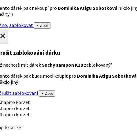
ento dárek pak nekoupí pro
Dominika Atigu Sobotková
nikdo jin
ež ty :)
no, zablokovat
× Zpět
×
rušit zablokování dárku
ž nechceš mít dárek
Suchy sampon K18
zablokovaný?
ento dárek pak bude moci koupit pro
Dominika Atigu Sobotková
ěkdo jiný.
rušit zablokování
× Zpět
pito korzet