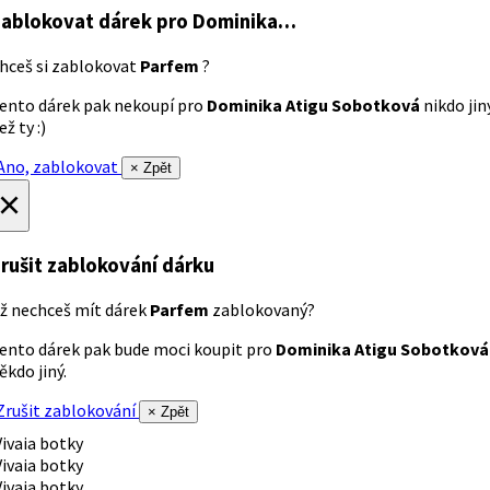
ablokovat dárek
pro Dominika…
hceš si zablokovat
Parfem
?
ento dárek pak nekoupí pro
Dominika Atigu Sobotková
nikdo jin
ež ty :)
no, zablokovat
× Zpět
×
rušit zablokování dárku
ž nechceš mít dárek
Parfem
zablokovaný?
ento dárek pak bude moci koupit pro
Dominika Atigu Sobotková
ěkdo jiný.
rušit zablokování
× Zpět