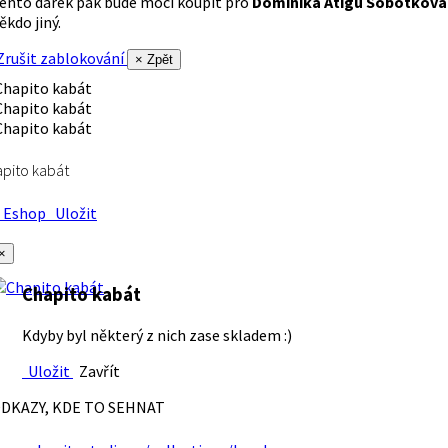
ento dárek pak bude moci koupit pro
Dominika Atigu Sobotková
ěkdo jiný.
rušit zablokování
× Zpět
pito kabát
Eshop
Uložit
×
Chapito kabát
Kdyby byl některý z nich zase skladem :)
Uložit
Zavřít
DKAZY, KDE TO SEHNAT