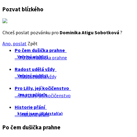
Pozvat blízkého
Chceš poslat pozvánku pro
Dominika Atigu Sobotková
?
Ano, poslat
Zpět
Po čem dušička prahne
Veřejný wishlist
Po čem dušička prahne
Radost udělá vždy
Veřejný wishlist
Radost udělá vždy
Pro Lilly, její kočičenstvo
Jen pro přátele
Pro Lilly, její kočičenstvo
Historie přání
které jsem již dostal(a)
Historie přání
Po čem dušička prahne