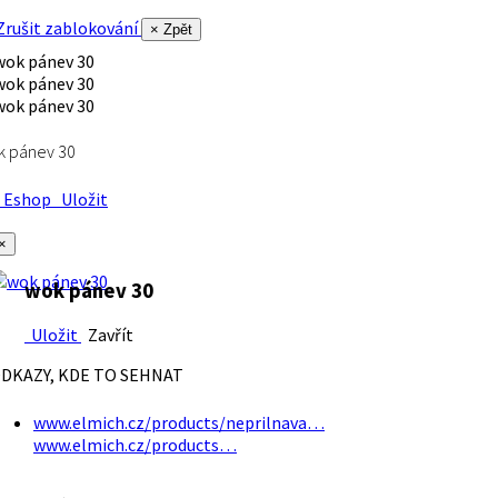
rušit zablokování
× Zpět
k pánev 30
Eshop
Uložit
×
wok pánev 30
Uložit
Zavřít
DKAZY, KDE TO SEHNAT
www.elmich.cz/products/neprilnava…
www.elmich.cz/products…