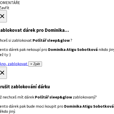
OMENTÁŘE
avřít
×
ablokovat dárek
pro Dominika…
hceš si zablokovat
Polštář sleep&glow
?
ento dárek pak nekoupí pro
Dominika Atigu Sobotková
nikdo jin
ež ty :)
no, zablokovat
× Zpět
×
rušit zablokování dárku
ž nechceš mít dárek
Polštář sleep&glow
zablokovaný?
ento dárek pak bude moci koupit pro
Dominika Atigu Sobotková
ěkdo jiný.