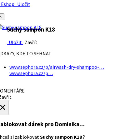
Eshop
Uložit
×
Suchy sampon K18
Uložit
Zavřít
DKAZY, KDE TO SEHNAT
www.sephora.cz/p/airwash-dry-shampoo-…
www.sephora.cz/p…
OMENTÁŘE
avřít
×
ablokovat dárek
pro Dominika…
hceš si zablokovat
Suchy sampon K18
?