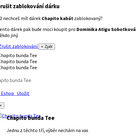
rušit zablokování dárku
ž nechceš mít dárek
Chapito kabát
zablokovaný?
ento dárek pak bude moci koupit pro
Dominika Atigu Sobotková
ěkdo jiný.
rušit zablokování
× Zpět
apito bunda Tee
Eshop
Uložit
×
Chapito bunda Tee
Jednu z těchto tří, výběr nechám na vas