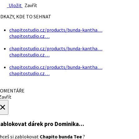
Uložit
Zavřít
DKAZY, KDE TO SEHNAT
chapitostudio.cz/products/bunda-kantha…
chapitostudio.cz…
chapitostudio.cz/products/bunda-kantha…
chapitostudio.cz…
chapitostudio.cz/products/bunda-kantha…
chapitostudio.cz…
OMENTÁŘE
avřít
×
ablokovat dárek
pro Dominika…
hceš si zablokovat
Chapito bunda Tee
?